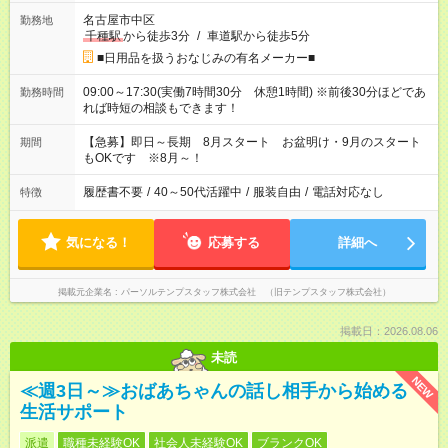
名古屋市中区
勤務地
千種駅
から徒歩3分
/
車道駅から徒歩5分
■日用品を扱うおなじみの有名メーカー■
09:00～17:30(実働7時間30分 休憩1時間) ※前後30分ほどであ
勤務時間
れば時短の相談もできます！
【急募】即日～長期 8月スタート お盆明け・9月のスタート
期間
もOKです ※8月～！
履歴書不要
/
40～50代活躍中
/
服装自由
/
電話対応なし
特徴
気になる！
応募する
詳細へ
掲載元企業名
パーソルテンプスタッフ株式会社 （旧テンプスタッフ株式会社）
掲載日：2026.08.06
未読
NEW
≪週3日～≫おばあちゃんの話し相手から始める
生活サポート
派遣
職種未経験OK
社会人未経験OK
ブランクOK