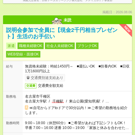
掲載元企業名
日研トータルソーシング株式会社 メディカルケア事業部
掲載日：2026.08.06
未読
NEW
説明会参加で全員に【現金2千円相当プレゼン
ト】生活のお手伝い
派遣
職種未経験OK
社会人未経験OK
ブランクOK
WEB登録・面接OK
無資格未経験：時給1450円～ ■週払いOK ■扶養内OK ■日収
給与
1万1600円以上
交通費別途支給あり
交通費全額支給
交通費
名古屋市千種区
勤務地
名古屋大学駅
/
千種駅
/
東山公園(愛知県)駅
/
…
≪自宅からドアtoドアで30分以内！≫ご希望の勤務地を紹介
します。
9:00～18:00（休憩60分） ■ご希望があれば下記シフトもOK！
勤務時間
早番 7:00～16:00 遅番 10:00～19:00 「家族と休みを合わせた
い」 「余裕を持って夕飯の準備がしたい」 「できれば残業はし