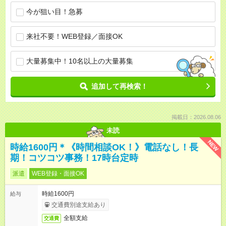
今が狙い目！急募
来社不要！WEB登録／面接OK
大量募集中！10名以上の大量募集
追加して再検索！
掲載日：2026.08.06
未読
NEW
時給1600円＊《時間相談OK！》電話なし！長
期！コツコツ事務！17時台定時
派遣
WEB登録・面接OK
時給1600円
給与
交通費別途支給あり
全額支給
交通費