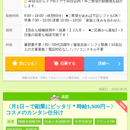
≪自宅からドアtoドアで30分以内！≫ご希望の勤務地を紹介
します。
9:00～18:00（休憩60分） ■ご希望があれば下記シフトもOK！
勤務時間
早番 7:00～16:00 遅番 10:00～19:00 「家族と休みを合わせた
い」 「余裕を持って夕飯の準備がしたい」 「できれば残業はし
たくない」 など、ご希望を教えてくださいね。 ※Wワーク希望
【現在も積極採用中！急募！】2カ月～ ■ご応募から最短2～3
期間
の方へ 今ご覧のお仕事で希望する勤務時間と、もう1つのお仕事
日後の就業も相談可能です！
の勤務時間。 合計で週40時間を超える場合は応募できません。
履歴書不要
/
40～50代活躍中
/
服装自由
/
シフト勤務
/
10名以
特徴
上の大量募集
/
電話対応なし
/
パソコンスキル不要
気になる！
応募する
詳細へ
掲載元企業名
日研トータルソーシング株式会社 メディカルケア事業部
掲載日：2026.08.06
未読
NEW
〈月1日～で副業にピッタリ＊時給1,500円～〉
コスメのカンタン仕分け
派遣
職種未経験OK
社会人未経験OK
大学生歓迎
ブランクOK
WEB登録・面接OK