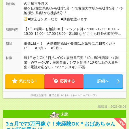
名古屋市千種区
勤務地
星ケ丘(愛知県)駅から徒歩5分
/
名古屋大学駅から徒歩5分
/
今
池(愛知県)駅から徒歩5分
/
…
■物流センターなど ■勤務地選べます
【1日3時間～も相談OK!】 ＜シフト例＞ 9:00～12:00 10:00～
勤務時間
15:00 12:00～17:00 18:00～21:00 など こちら以外の時間帯も
お気軽にご相談ください！
単発1日～！ ★勤務開始日や期間はお気軽にご相談くださ
期間
い！ ＃8月～ ＃9月～
週1日からOK
/
日払いOK
/
履歴書不要
/
40～50代活躍中
/
副
特徴
業・WワークOK
/
服装自由
/
シフト勤務
/
10名以上の大量募
集
/
電話対応なし
/
パソコンスキル不要
気になる！
応募する
詳細へ
掲載元企業名
株式会社バイトレ（キャムコムグループ）
掲載日：2026.08.06
未読
NEW
3ヵ月で73万円稼ぐ！未経験OK＊おばあちゃん