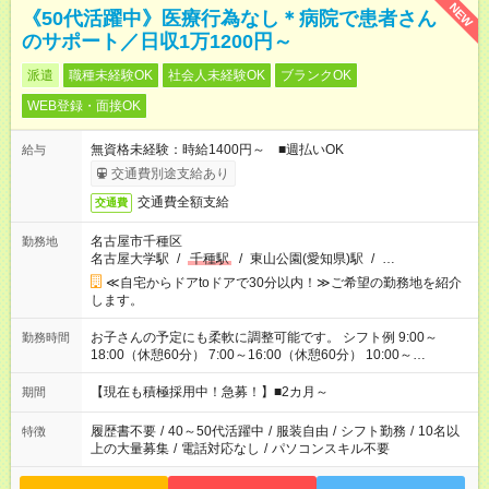
NEW
《50代活躍中》医療行為なし＊病院で患者さん
のサポート／日収1万1200円～
派遣
職種未経験OK
社会人未経験OK
ブランクOK
WEB登録・面接OK
無資格未経験：時給1400円～ ■週払いOK
給与
交通費別途支給あり
交通費全額支給
交通費
名古屋市千種区
勤務地
名古屋大学駅
/
千種駅
/
東山公園(愛知県)駅
/
…
≪自宅からドアtoドアで30分以内！≫ご希望の勤務地を紹介
します。
お子さんの予定にも柔軟に調整可能です。 シフト例 9:00～
勤務時間
18:00（休憩60分） 7:00～16:00（休憩60分） 10:00～
19:00（休憩60分） ※Wワーク希望の方へ 今ご覧のお仕事で希
望する勤務時間と、もう1つのお仕事の勤務時間の合計が 週40
【現在も積極採用中！急募！】■2カ月～
期間
時間を超えなければOKです。
履歴書不要
/
40～50代活躍中
/
服装自由
/
シフト勤務
/
10名以
特徴
上の大量募集
/
電話対応なし
/
パソコンスキル不要