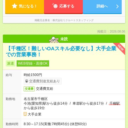
気になる！
応募する
詳細へ
掲載元企業名
株式会社リクルートスタッフィング
掲載日：2026.08.06
未読
NEW
【千種区！難しいOAスキル必要なし】大手企業
での営業事務！
派遣
WEB登録・面接OK
時給1500円
給与
交通費別途支給あり
交通費支給
交通費
名古屋市千種区
勤務地
今池(愛知県)駅から徒歩14分
/
車道駅から徒歩17分
/
千種駅
から徒歩19分
大手企業
8:30～17:15(実働:7時間45分) (休憩60分)
勤務時間