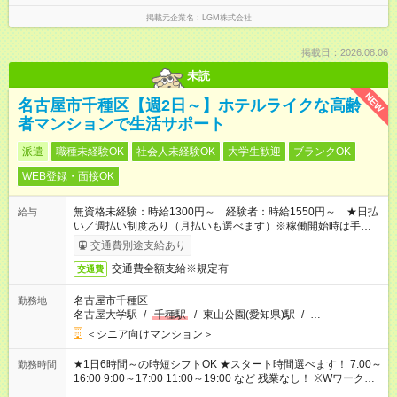
掲載元企業名
LGM株式会社
掲載日：2026.08.06
未読
NEW
名古屋市千種区【週2日～】ホテルライクな高齢
者マンションで生活サポート
派遣
職種未経験OK
社会人未経験OK
大学生歓迎
ブランクOK
WEB登録・面接OK
無資格未経験：時給1300円～ 経験者：時給1550円～ ★日払
給与
い／週払い制度あり（月払いも選べます）※稼働開始時は手続き
完了次第のお支払いとなります。
交通費別途支給あり
交通費全額支給※規定有
交通費
名古屋市千種区
勤務地
名古屋大学駅
/
千種駅
/
東山公園(愛知県)駅
/
…
＜シニア向けマンション＞
★1日6時間～の時短シフトOK ★スタート時間選べます！ 7:00～
勤務時間
16:00 9:00～17:00 11:00～19:00 など 残業なし！ ※Wワークの
場合、他のお仕事と合わせ週40時間超の就業はご案内できませ