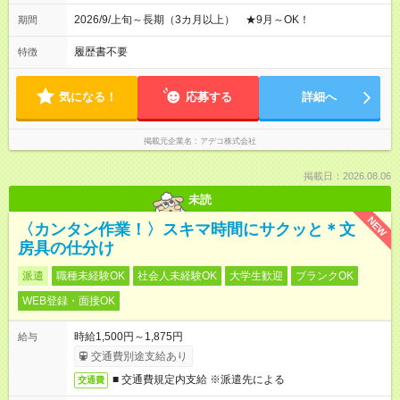
2026/9/上旬～長期（3カ月以上） ★9月～OK！
期間
履歴書不要
特徴
気になる！
応募する
詳細へ
掲載元企業名
アデコ株式会社
掲載日：2026.08.06
未読
NEW
〈カンタン作業！〉スキマ時間にサクッと＊文
房具の仕分け
派遣
職種未経験OK
社会人未経験OK
大学生歓迎
ブランクOK
WEB登録・面接OK
時給1,500円～1,875円
給与
交通費別途支給あり
■ 交通費規定内支給 ※派遣先による
交通費