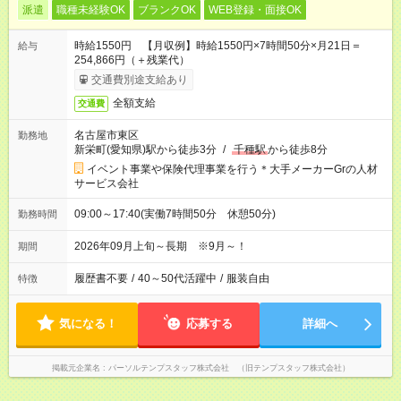
派遣
職種未経験OK
ブランクOK
WEB登録・面接OK
時給1550円 【月収例】時給1550円×7時間50分×月21日＝
給与
254,866円（＋残業代）
交通費別途支給あり
全額支給
交通費
名古屋市東区
勤務地
新栄町(愛知県)駅から徒歩3分
/
千種駅
から徒歩8分
イベント事業や保険代理事業を行う＊大手メーカーGrの人材
サービス会社
09:00～17:40(実働7時間50分 休憩50分)
勤務時間
2026年09月上旬～長期 ※9月～！
期間
履歴書不要
/
40～50代活躍中
/
服装自由
特徴
気になる！
応募する
詳細へ
掲載元企業名
パーソルテンプスタッフ株式会社 （旧テンプスタッフ株式会社）