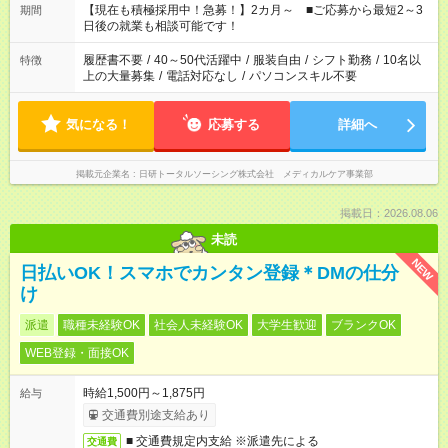
たくない」 など、ご希望を教えてくださいね。 ※Wワーク希望
【現在も積極採用中！急募！】2カ月～ ■ご応募から最短2～3
期間
の方へ 今ご覧のお仕事で希望する勤務時間と、もう1つのお仕事
日後の就業も相談可能です！
の勤務時間。 合計で週40時間を超える場合は応募できません。
履歴書不要
/
40～50代活躍中
/
服装自由
/
シフト勤務
/
10名以
特徴
上の大量募集
/
電話対応なし
/
パソコンスキル不要
気になる！
応募する
詳細へ
掲載元企業名
日研トータルソーシング株式会社 メディカルケア事業部
掲載日：2026.08.06
未読
NEW
日払いOK！スマホでカンタン登録＊DMの仕分
け
派遣
職種未経験OK
社会人未経験OK
大学生歓迎
ブランクOK
WEB登録・面接OK
時給1,500円～1,875円
給与
交通費別途支給あり
■ 交通費規定内支給 ※派遣先による
交通費