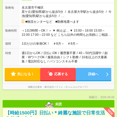
名古屋市千種区
勤務地
星ケ丘(愛知県)駅から徒歩5分
/
名古屋大学駅から徒歩5分
/
今
池(愛知県)駅から徒歩5分
/
…
■物流センターなど ■勤務地選べます
＜1日3時間～OK！＞ ▼ 例えば… ▼ 15:00～18:00 15:00～
勤務時間
22:00 17:00～22:00 など こちら以外の時間もお気軽にご相談く
ださい！
1日だけの単発OK！ ＃8月～ ＃9月～
期間
週1日からOK
/
日払いOK
/
履歴書不要
/
40～50代活躍中
/
副
特徴
業・WワークOK
/
服装自由
/
シフト勤務
/
10名以上の大量募
集
/
電話対応なし
/
パソコンスキル不要
気になる！
応募する
詳細へ
掲載元企業名
株式会社バイトレ（キャムコムグループ）
掲載日：2026.08.06
未読
NEW
【時給1500円】日払い＊綺麗な施設で日常生活