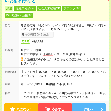
のお話相手など
派遣
職種未経験OK
社会人未経験OK
ブランクOK
WEB登録・面接OK
無資格の方：時給1400円～1750円 / 介護福祉士：時給1700円～
給与
2125円 / 初任者以上：時給1500円～1875円
交通費別途支給あり
全額支給
交通費
名古屋市千種区
勤務地
名古屋大学駅
/
千種駅
/
東山公園(愛知県)駅
/
…
介護施設や病院など ★自宅近くの施設がいいなど勤務地ご
相談ください
【シフト例】 07:00～16:00 09:00～18:00 17:00～09:00 ※ 上記
勤務時間
は一例です！その他シフトもご相談ください！
即日～2ヶ月以上 ■開始日の相談OK！
期間
日払いOK
/
履歴書不要
/
40～50代活躍中
/
シフト勤務
/
10名以
特徴
上の大量募集
/
電話対応なし
/
パソコンスキル不要
気になる！
応募する
詳細へ