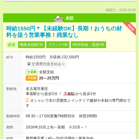
掲載日：2026.08.06
未読
NEW
時給1550円＊【未経験OK】長期！おうちの材
料を扱う営業事務！残業なし
派遣
職種未経験OK
ブランクOK
WEB登録・面接OK
時給1550円 月収例 232,500円
給与
交通費別途支給あり
全額支給
交通費
20～25万円
月収例
名古屋市東区
勤務地
車道駅から徒歩2分
/
千種駅
から徒歩2分
オシャレで木の雰囲気☆インテリア建材や木材の専門商社で
す
08:30～17:00(実働7時間30分 休憩1時間)
勤務時間
2026年10月上旬～長期 ※10月～！
期間
履歴書不要
/
40～50代活躍中
/
服装自由
特徴