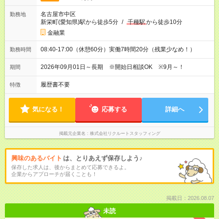
名古屋市中区
勤務地
新栄町(愛知県)駅から徒歩5分
/
千種駅
から徒歩10分
金融業
08:40-17:00（休憩60分）実働7時間20分（残業少なめ！）
勤務時間
2026年09月01日～長期 ※開始日相談OK ※9月～！
期間
履歴書不要
特徴
気になる！
応募する
詳細へ
掲載元企業名
株式会社リクルートスタッフィング
興味のあるバイト
は、とりあえず保存しよう♪
保存した求人は、後からまとめて応募できるよ。
企業からアプローチが届くことも！
掲載日：2026.08.07
未読