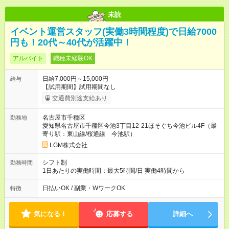
未読
イベント運営スタッフ(実働3時間程度)で日給7000
円も！20代～40代が活躍中！
アルバイト
職種未経験OK
日給7,000円～15,000円
給与
【試用期間】試用期間なし
交通費別途支給あり
名古屋市千種区
勤務地
愛知県名古屋市千種区今池3丁目12-21ほそぐち今池ビル4F（最
寄り駅：東山線/桜通線 今池駅）
LGM株式会社
シフト制
勤務時間
1日あたりの実働時間：最大5時間/日 実働4時間から
日払いOK / 副業・WワークOK
特徴
気になる！
応募する
詳細へ