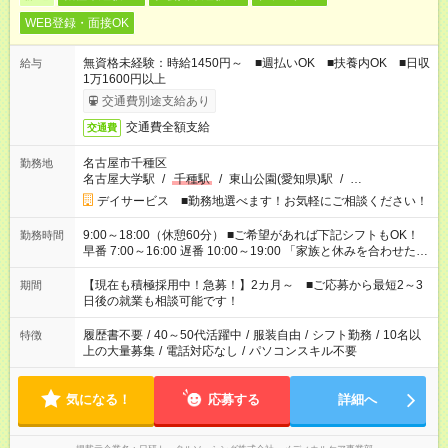
WEB登録・面接OK
無資格未経験：時給1450円～ ■週払いOK ■扶養内OK ■日収
給与
1万1600円以上
交通費別途支給あり
交通費全額支給
交通費
名古屋市千種区
勤務地
名古屋大学駅
/
千種駅
/
東山公園(愛知県)駅
/
…
デイサービス ■勤務地選べます！お気軽にご相談ください！
9:00～18:00（休憩60分） ■ご希望があれば下記シフトもOK！
勤務時間
早番 7:00～16:00 遅番 10:00～19:00 「家族と休みを合わせた
い」 「余裕を持って夕飯の準備がしたい」 「できれば残業はし
たくない」 など、ご希望を教えてくださいね。 ※Wワーク希望
【現在も積極採用中！急募！】2カ月～ ■ご応募から最短2～3
期間
の方へ 今ご覧のお仕事で希望する勤務時間と、もう1つのお仕事
日後の就業も相談可能です！
の勤務時間。 合計で週40時間を超える場合は応募できません。
履歴書不要
/
40～50代活躍中
/
服装自由
/
シフト勤務
/
10名以
特徴
上の大量募集
/
電話対応なし
/
パソコンスキル不要
気になる！
応募する
詳細へ