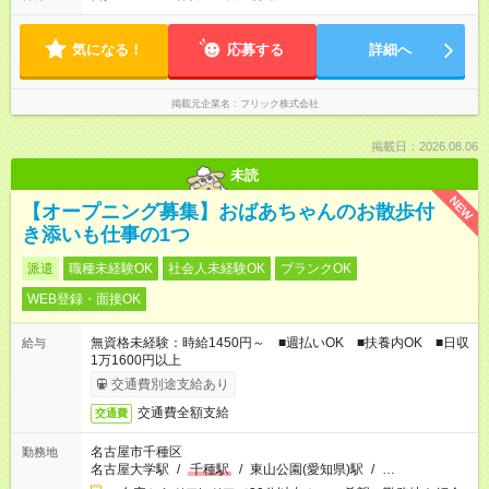
気になる！
応募する
詳細へ
掲載元企業名
フリック株式会社
掲載日：2026.08.06
未読
NEW
【オープニング募集】おばあちゃんのお散歩付
き添いも仕事の1つ
派遣
職種未経験OK
社会人未経験OK
ブランクOK
WEB登録・面接OK
無資格未経験：時給1450円～ ■週払いOK ■扶養内OK ■日収
給与
1万1600円以上
交通費別途支給あり
交通費全額支給
交通費
名古屋市千種区
勤務地
名古屋大学駅
/
千種駅
/
東山公園(愛知県)駅
/
…