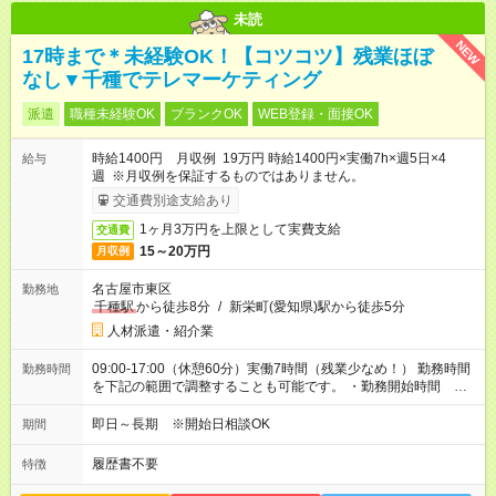
未読
NEW
17時まで＊未経験OK！【コツコツ】残業ほぼ
なし▼千種でテレマーケティング
派遣
職種未経験OK
ブランクOK
WEB登録・面接OK
時給1400円 月収例 19万円 時給1400円×実働7h×週5日×4
給与
週 ※月収例を保証するものではありません。
交通費別途支給あり
1ヶ月3万円を上限として実費支給
交通費
15～20万円
月収例
名古屋市東区
勤務地
千種駅
から徒歩8分
/
新栄町(愛知県)駅から徒歩5分
人材派遣・紹介業
09:00-17:00（休憩60分）実働7時間（残業少なめ！） 勤務時間
勤務時間
を下記の範囲で調整することも可能です。 ・勤務開始時間
08:30～09:00 ・勤務終了時間 17:00～17:30 ・実働 07:00～
08:00
即日～長期 ※開始日相談OK
期間
履歴書不要
特徴