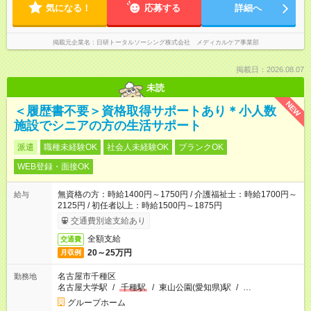
気になる！
応募する
詳細へ
掲載元企業名
日研トータルソーシング株式会社 メディカルケア事業部
掲載日：2026.08.07
未読
NEW
＜履歴書不要＞資格取得サポートあり＊小人数
施設でシニアの方の生活サポート
派遣
職種未経験OK
社会人未経験OK
ブランクOK
WEB登録・面接OK
無資格の方：時給1400円～1750円 / 介護福祉士：時給1700円～
給与
2125円 / 初任者以上：時給1500円～1875円
交通費別途支給あり
全額支給
交通費
20～25万円
月収例
名古屋市千種区
勤務地
名古屋大学駅
/
千種駅
/
東山公園(愛知県)駅
/
…
グループホーム