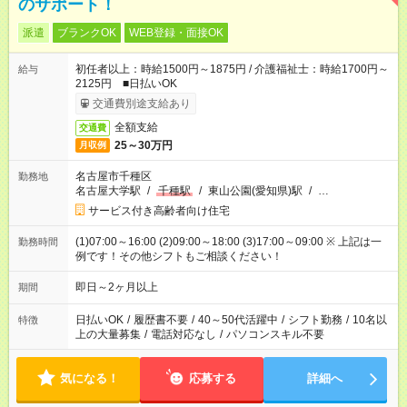
のサポート！
派遣
ブランクOK
WEB登録・面接OK
初任者以上：時給1500円～1875円 / 介護福祉士：時給1700円～
給与
2125円 ■日払いOK
交通費別途支給あり
全額支給
交通費
25～30万円
月収例
名古屋市千種区
勤務地
名古屋大学駅
/
千種駅
/
東山公園(愛知県)駅
/
…
サービス付き高齢者向け住宅
(1)07:00～16:00 (2)09:00～18:00 (3)17:00～09:00 ※ 上記は一
勤務時間
例です！その他シフトもご相談ください！
即日～2ヶ月以上
期間
日払いOK
/
履歴書不要
/
40～50代活躍中
/
シフト勤務
/
10名以
特徴
上の大量募集
/
電話対応なし
/
パソコンスキル不要
気になる！
応募する
詳細へ