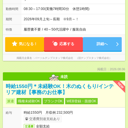
08:30～17:00(実働7時間30分 休憩1時間)
勤務時間
2026年09月上旬～長期 ※9月～！
期間
履歴書不要
/
40～50代活躍中
/
服装自由
特徴
気になる！
応募する
詳細へ
掲載元企業名
パーソルテンプスタッフ株式会社 （旧テンプスタッフ株式会社）
掲載日：2026.08.06
未読
NEW
時給1550円＊未経験OK！木のぬくもり/インテ
リア建材【事務のお仕事】
派遣
職種未経験OK
ブランクOK
WEB登録・面接OK
時給1550円 月収例 232,500円
給与
交通費別途支給あり
全額支給
交通費