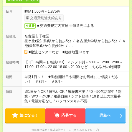
時給1,500円～1,875円
給与
交通費別途支給あり
■ 交通費規定内支給 ※派遣先による
交通費
名古屋市千種区
勤務地
星ケ丘(愛知県)駅から徒歩5分
/
名古屋大学駅から徒歩5分
/
今
池(愛知県)駅から徒歩5分
/
…
■物流センターなど ■勤務地選べます
【1日3時間～も相談OK!】 ＜シフト例＞ 9:00～12:00 12:00～
勤務時間
17:00 17:00～22:00 18:00～21:00 など こちら以外の時間帯も
お気軽にご相談ください！
単発1日～！ ★勤務開始日や期間はお気軽にご相談くださ
期間
い！ ＃8月～ ＃9月～
週1日からOK
/
日払いOK
/
履歴書不要
/
40～50代活躍中
/
副
特徴
業・WワークOK
/
服装自由
/
シフト勤務
/
10名以上の大量募
集
/
電話対応なし
/
パソコンスキル不要
気になる！
応募する
詳細へ
掲載元企業名
株式会社バイトレ（キャムコムグループ）