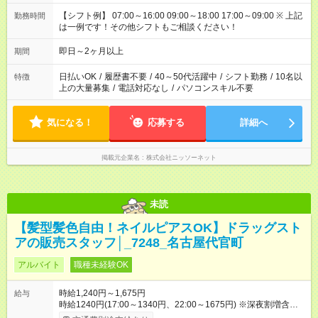
【シフト例】 07:00～16:00 09:00～18:00 17:00～09:00 ※ 上記
勤務時間
は一例です！その他シフトもご相談ください！
即日～2ヶ月以上
期間
日払いOK
/
履歴書不要
/
40～50代活躍中
/
シフト勤務
/
10名以
特徴
上の大量募集
/
電話対応なし
/
パソコンスキル不要
気になる！
応募する
詳細へ
掲載元企業名
株式会社ニッソーネット
未読
【髪型髪色自由！ネイルピアスOK】ドラッグスト
アの販売スタッフ│_7248_名古屋代官町
アルバイト
職種未経験OK
時給1,240円～1,675円
給与
時給1240円(17:00～1340円、22:00～1675円) ※深夜割増含む
☆日祝手当/時給+100円 ※高校卒業以上 昇格に応じて＋20～200