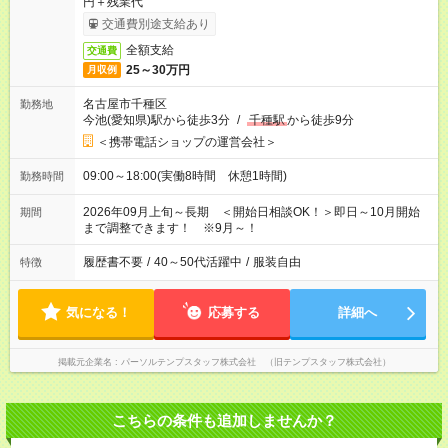
円＋残業代
交通費別途支給あり
全額支給
交通費
25～30万円
月収例
名古屋市千種区
勤務地
今池(愛知県)駅から徒歩3分
/
千種駅
から徒歩9分
＜携帯電話ショップの運営会社＞
09:00～18:00(実働8時間 休憩1時間)
勤務時間
2026年09月上旬～長期 ＜開始日相談OK！＞即日～10月開始
期間
まで調整できます！ ※9月～！
履歴書不要
/
40～50代活躍中
/
服装自由
特徴
気になる！
応募する
詳細へ
掲載元企業名
パーソルテンプスタッフ株式会社 （旧テンプスタッフ株式会社）
こちらの条件も追加しませんか？