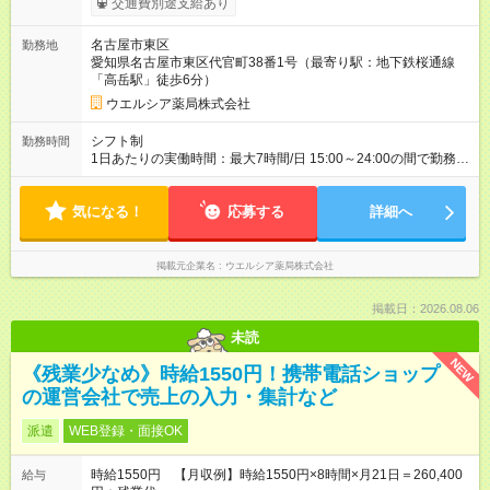
交通費別途支給あり
円昇給あり （大学生は＋20円まで） ※高校生は対象外 試用期間
あり：入社日から3ヶ月間／本採用と待遇は変わりません。 【試
名古屋市東区
勤務地
用期間】試用期間あり 試用期間の長さ：3ヶ月 雇用形態、給与
愛知県名古屋市東区代官町38番1号（最寄り駅：地下鉄桜通線
は本採用時と同じです。
「高岳駅」徒歩6分）
ウエルシア薬局株式会社
シフト制
勤務時間
1日あたりの実働時間：最大7時間/日 15:00～24:00の間で勤務時
間応相談 ☆勤務日数・曜日応相談
気になる！
応募する
詳細へ
掲載元企業名
ウエルシア薬局株式会社
掲載日：2026.08.06
未読
NEW
《残業少なめ》時給1550円！携帯電話ショップ
の運営会社で売上の入力・集計など
派遣
WEB登録・面接OK
時給1550円 【月収例】時給1550円×8時間×月21日＝260,400
給与