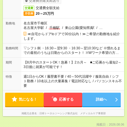
交通費別途支給あり
交通費全額支給
交通費
20～25万円
月収例
名古屋市千種区
勤務地
名古屋大学駅
/
千種駅
/
東山公園(愛知県)駅
/
…
≪自宅からドアtoドアで30分以内！≫ご希望の勤務地を紹介
します。
▽シフト例 ・16:30～翌9:30 ・16:30～翌10:30など ※慣れるま
勤務時間
での最初のうちは日勤からのスタート！ ※Wワーク希望の方へ
今ご覧のお仕事で希望する勤務時間と、もう1つのお仕事の勤務
時間。 合計で週40時間を超える場合は応募できません。
【8月中のスタートOK！急募！】2カ月～ ■ご応募から最短2～
期間
3日後に就業が可能です！
週1日からOK
/
履歴書不要
/
40～50代活躍中
/
服装自由
/
シフ
特徴
ト勤務
/
10名以上の大量募集
/
電話対応なし
/
パソコンスキル不
要
気になる！
応募する
詳細へ
掲載元企業名
日研トータルソーシング株式会社 メディカルケア事業部
掲載日：2026.08.06