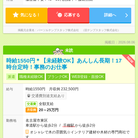
気になる！
応募する
詳細へ
掲載元企業名
パーソルテンプスタッフ株式会社 （旧テンプスタッフ株式会社）
掲載日：2026.08.06
未読
NEW
時給1550円＊【未経験OK】あんしん長期！17
時台定時！事務のお仕事
派遣
職種未経験OK
ブランクOK
WEB登録・面接OK
時給1550円 月収例 232,500円
給与
交通費別途支給あり
全額支給
交通費
20～25万円
月収例
名古屋市東区
勤務地
車道駅から徒歩2分
/
千種駅
から徒歩2分
オシャレで木の雰囲気☆インテリア建材や木材の専門商社で
す