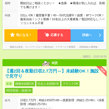
ん ※法令に基づき、週20時間以上勤務は社会保険への加入対象
開始日はご相談ください！ ★急募 ★職場が気に入れば、長期
期間
となります ※労働者派遣法（日雇い派遣の原則禁止）により、
でも働けます！
短時間・短期間の就業はご案内が難しい場合があります
日払いOK
/
履歴書不要
/
40～50代活躍中
/
副業・WワークOK
/
特徴
服装自由
/
シフト勤務
/
10名以上の大量募集
/
電話対応なし
/
パ
ソコンスキル不要
気になる！
応募する
詳細へ
掲載元企業名
マンパワーグループ株式会社 ケアサービス事業部 （医療福祉介護関連）
掲載日：2026.08.06
未読
NEW
【週2回＆夜勤日収2.7万円～】未経験OK！施設
で見守り
派遣
職種未経験OK
社会人未経験OK
ブランクOK
WEB登録・面接OK
日収2.7万円：時給1450円×8h＋残業割増（時給1.25×8h）+深夜
給与
割増（時給0.25×5h）