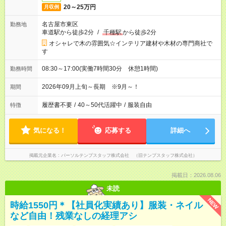
20～25万円
月収例
名古屋市東区
勤務地
車道駅から徒歩2分
/
千種駅
から徒歩2分
オシャレで木の雰囲気☆インテリア建材や木材の専門商社で
す
08:30～17:00(実働7時間30分 休憩1時間)
勤務時間
2026年09月上旬～長期 ※9月～！
期間
履歴書不要
/
40～50代活躍中
/
服装自由
特徴
気になる！
応募する
詳細へ
掲載元企業名
パーソルテンプスタッフ株式会社 （旧テンプスタッフ株式会社）
掲載日：2026.08.06
未読
NEW
時給1550円＊【社員化実績あり】服装・ネイル
など自由！残業なしの経理アシ