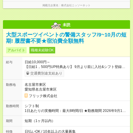
掲載元企業名
株式会社ニッソーネット
未読
大型スポーツイベントの警備スタッフ/9~10月の短
期! 履歴書不要★宿泊費全額無料
アルバイト
職種未経験OK
日給10,000円～
給与
【日給1，500円UP特典あり】 9月より前に入社&シフト登録す
ると 期間中(9/16~10/23) の日給がUP! 日給1万1500円でしっか
交通費別途支給あり
り稼げます♪ 【試用期間】試用期間なし
名古屋市東区
勤務地
愛知県名古屋市東区
フリック株式会社
シフト制
勤務時間
1日あたりの実働時間：最大8時間/日 ★勤務期間 2026年9月16日
~2026年10月23日 短期勤務OK! 期間中フル勤務できる方優遇 ※
週3~5日勤務(勤務日数応相談) ※期間前から勤務スタートも可能
短期（1ヶ月以内）
期間
です! ★勤務時間 8:00~17:00(休憩1時間) ※現場により変動あり
※夜勤シフトあり
日払いOK / 10名以上の大量募集
特徴