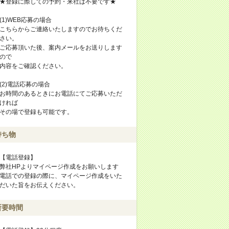
★登録に際しての予約・来社は不要です★
(1)WEB応募の場合
こちらからご連絡いたしますのでお待ちくだ
さい。
ご応募頂いた後、案内メールをお送りします
ので
内容をご確認ください。
(2)電話応募の場合
お時間のあるときにお電話にてご応募いただ
ければ
その場で登録も可能です。
持ち物
【電話登録】
弊社HPよりマイページ作成をお願いします
電話での登録の際に、マイページ作成をいた
だいた旨をお伝えください。
所要時間