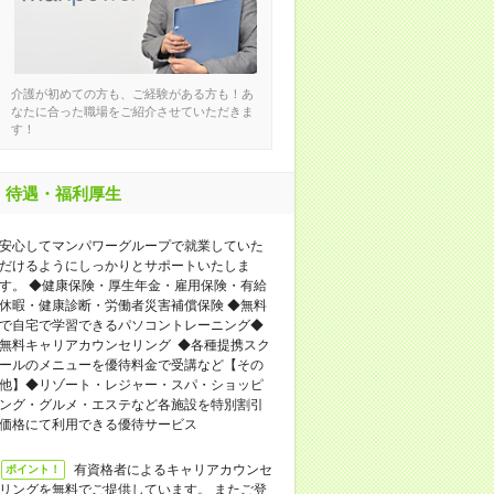
介護が初めての方も、ご経験がある方も！あ
なたに合った職場をご紹介させていただきま
す！
待遇・福利厚生
安心してマンパワーグループで就業していた
だけるようにしっかりとサポートいたしま
す。 ◆健康保険・厚生年金・雇用保険・有給
休暇・健康診断・労働者災害補償保険 ◆無料
で自宅で学習できるパソコントレーニング◆
無料キャリアカウンセリング ◆各種提携スク
ールのメニューを優待料金で受講など【その
他】◆リゾート・レジャー・スパ・ショッピ
ング・グルメ・エステなど各施設を特別割引
価格にて利用できる優待サービス
有資格者によるキャリアカウンセ
ポイント！
リングを無料でご提供しています。 またご登