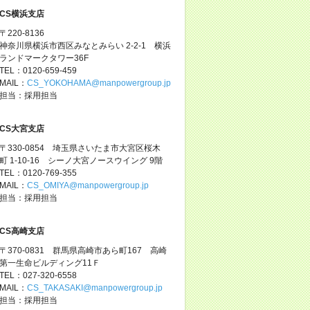
CS横浜支店
〒220-8136
神奈川県横浜市西区みなとみらい 2-2-1 横浜
ランドマークタワー36F
TEL：0120-659-459
MAIL：
CS_YOKOHAMA@manpowergroup.jp
担当：採用担当
CS大宮支店
〒330-0854 埼玉県さいたま市大宮区桜木
町 1-10-16 シーノ大宮ノースウイング 9階
TEL：0120-769-355
MAIL：
CS_OMIYA@manpowergroup.jp
担当：採用担当
CS高崎支店
〒370-0831 群馬県高崎市あら町167 高崎
第一生命ビルディング11Ｆ
TEL：027-320-6558
MAIL：
CS_TAKASAKI@manpowergroup.jp
担当：採用担当