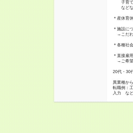
子育て・
などな
＊産休育
＊施設に
→こだわ
＊各種社
＊直接雇
→ご希望
20代・3
異業種か
転職例：
入力 な