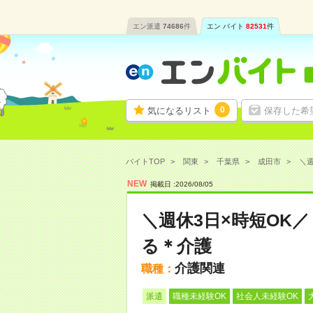
エン派遣
74686
件
エン バイト
82531
件
0
気になるリスト
保存した希
バイトTOP
関東
千葉県
成田市
＼週
NEW
掲載日 :
2026
/
08
/
05
＼週休3日×時短OK
る＊介護
介護関連
職種：
派遣
職種未経験OK
社会人未経験OK