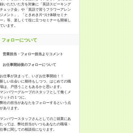
録いただいた方を対象に「英語スピーキング
チェック会」や「英語で習うフラワーアレン
ジメント」、「ときめき片づけ体験セミナ
ー」等、楽しくて役に立つセミナーも開催し
ています。
フォローについて
営業担当・フォロー担当よりコメント
お仕事開始後のフォローについて
お仕事が決まって、いざお仕事開始！！
新しい出会いに期待もしつつ、はじめての職
場は、戸惑うこともあるかと思います。
マンパワーグループのスタッフとして働くメ
リットの１つに、
弊社の担当があなたをフォローするという点
があります。
マンパワースタッフさんとしてのご就業にあ
たっては、弊社担当がいつもあなたの職場・
仕事に関しての相談役になります。