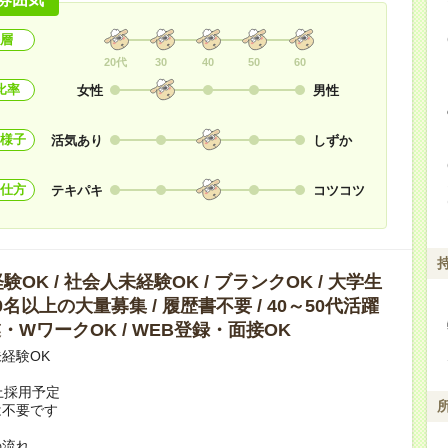
層
20代
30
40
50
60
比率
女性
男性
様子
活気あり
しずか
仕方
テキパキ
コツコツ
OK / 社会人未経験OK / ブランクOK / 大学生
10名以上の大量募集 / 履歴書不要 / 40～50代活躍
副業・WワークOK / WEB登録・面接OK
経験OK
上採用予定
は不要です
の流れ