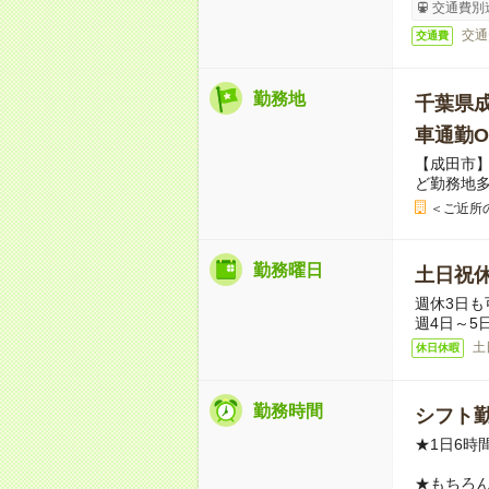
交通費別
交通
交通費
勤務地
千葉県
車通勤O
【成田市
ど勤務地
＜ご近所
勤務曜日
土日祝
週休3日も
週4日～5
土
休日休暇
勤務時間
シフト勤
★1日6時
★もちろ