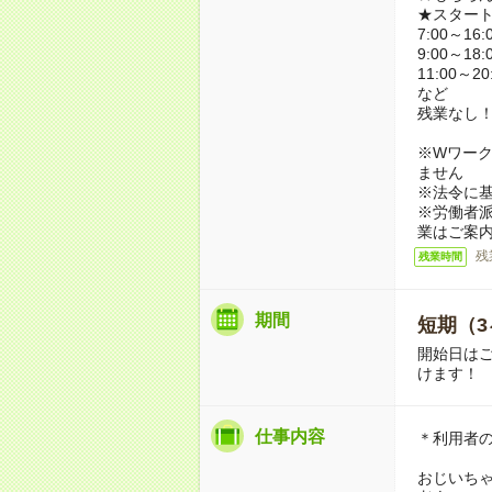
★スター
7:00～16:
9:00～18:
11:00～20
など
残業なし
※Wワーク
ません
※法令に基
※労働者
業はご案
残
残業時間
期間
短期（3
開始日は
けます！
仕事内容
＊利用者
おじいち