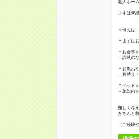
老人ホー
まずは未
＜例えば
＊まずは
＊お食事
→誤嚥の
＊お風呂
→着替え
＊ベッド
→施設内
難しく考
きちんと
（ご経験
職場の