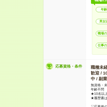
年齢
男女
職場の
仕事の
応募資格・条件
職種未経験
歓迎 / 
中 / 
無資格・未
年齢不問
★10名以
★履歴書
▽応募後