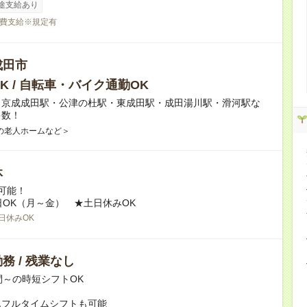
途支給あり
費支給※規定有
成田市
K / 自転車・バイク通勤OK
】京成成田駅・公津の杜駅・東成田駅・成田湯川駅・滑河駅な
多数！
の老人ホームなど＞
休
可能！
日OK（月～金） ★土日休みOK
日休みOK
務 / 残業なし
間～の時短シフトOK
んフルタイムシフトも可能