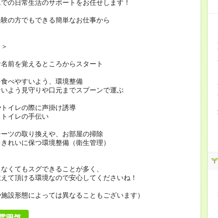
ムでの日常生活のサポートをお任せします！
経験の方でもできる簡単なお仕事から
…＞
お名前を覚えるところからスタート
を食べやすいよう、環境整備
ないよう見守りや口元までスプーンで運ぶ
やトイレの際に声掛け誘導
・トイレの手伝い
シーツの取り換えや、お部屋の掃除
をきれいに保つ環境整備（衛生管理）
えなくてもスグできることが多く、
教えて頂ける環境なので安心してくださいね！
や施設形態によっては異なることもございます）
雰囲気