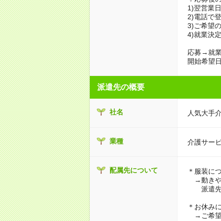
1)翌営業
2)電話で
3)ご希望
4)就業決
応募→就業
開始希望日
派遣先の概要
社名
人気大手
業種
介護サー
配属先について
＊服装に
→動きや
派遣先に
＊お休み
→ご希望