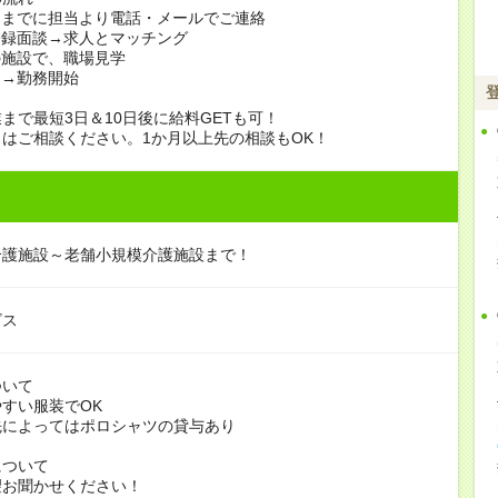
日までに担当より電話・メールでご連絡
登録面談→求人とマッチング
の施設で、職場見学
定→勤務開始
まで最短3日＆10日後に給料GETも可！
はご相談ください。1か月以上先の相談もOK！
介護施設～老舗小規模介護施設まで！
ビス
ついて
すい服装でOK
よってはポロシャツの貸与あり
について
お聞かせください！