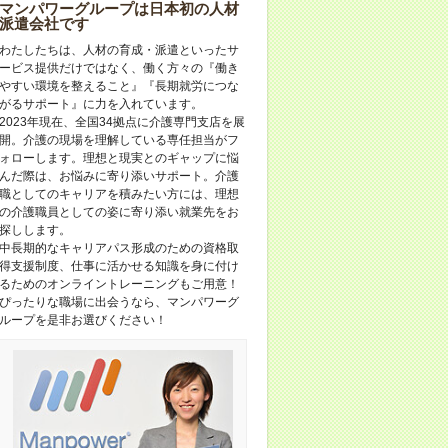
マンパワーグループは日本初の人材
派遣会社です
わたしたちは、人材の育成・派遣といったサ
ービス提供だけではなく、働く方々の『働き
やすい環境を整えること』『長期就労につな
がるサポート』に力を入れています。
2023年現在、全国34拠点に介護専門支店を展
開。介護の現場を理解している専任担当がフ
ォローします。理想と現実とのギャップに悩
んだ際は、お悩みに寄り添いサポート。介護
職としてのキャリアを積みたい方には、理想
の介護職員としての姿に寄り添い就業先をお
探しします。
中長期的なキャリアパス形成のための資格取
得支援制度、仕事に活かせる知識を身に付け
るためのオンライントレーニングもご用意！
ぴったりな職場に出会うなら、マンパワーグ
ループを是非お選びください！