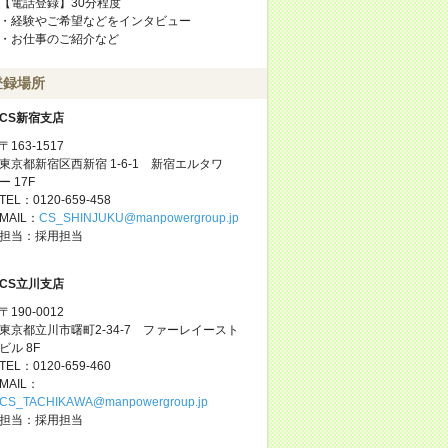
【電話登録】30分程度
・経験やご希望などをインタビュー
・お仕事のご紹介など
登録場所
CS新宿支店
〒163-1517
東京都新宿区西新宿 1-6-1 新宿エルタワ
ー 17F
TEL：0120-659-458
MAIL：
CS_SHINJUKU@manpowergroup.jp
担当：採用担当
CS立川支店
〒190-0012
東京都立川市曙町2-34-7 ファーレイースト
ビル 8F
TEL：0120-659-460
MAIL：
CS_TACHIKAWA@manpowergroup.jp
担当：採用担当