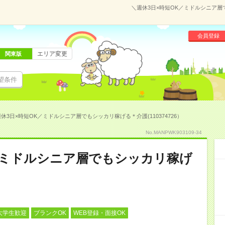
＼週休3日×時短OK／ミドルシニア層で
会員登録
エリア変更
関東版
望条件
休3日×時短OK／ミドルシニア層でもシッカリ稼げる＊介護(110374726）
No.MANPWK903109-34
／ミドルシニア層でもシッカリ稼げ
大学生歓迎
ブランクOK
WEB登録・面接OK