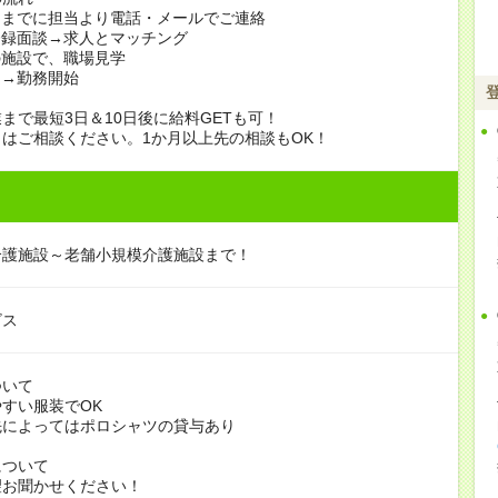
日までに担当より電話・メールでご連絡
登録面談→求人とマッチング
の施設で、職場見学
定→勤務開始
まで最短3日＆10日後に給料GETも可！
はご相談ください。1か月以上先の相談もOK！
介護施設～老舗小規模介護施設まで！
ビス
ついて
すい服装でOK
よってはポロシャツの貸与あり
について
お聞かせください！