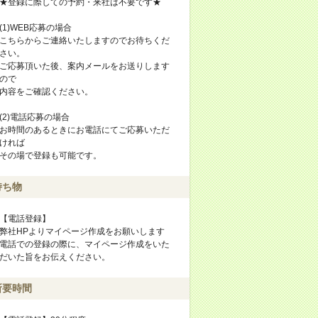
★登録に際しての予約・来社は不要です★
(1)WEB応募の場合
こちらからご連絡いたしますのでお待ちくだ
さい。
ご応募頂いた後、案内メールをお送りします
ので
内容をご確認ください。
(2)電話応募の場合
お時間のあるときにお電話にてご応募いただ
ければ
その場で登録も可能です。
持ち物
【電話登録】
弊社HPよりマイページ作成をお願いします
電話での登録の際に、マイページ作成をいた
だいた旨をお伝えください。
所要時間