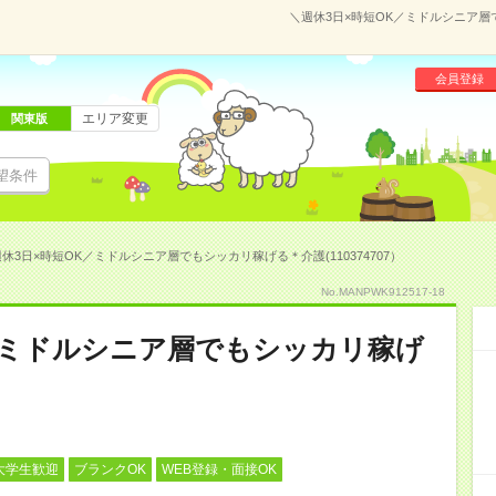
＼週休3日×時短OK／ミドルシニア層で
会員登録
エリア変更
関東版
望条件
休3日×時短OK／ミドルシニア層でもシッカリ稼げる＊介護(110374707）
No.MANPWK912517-18
／ミドルシニア層でもシッカリ稼げ
大学生歓迎
ブランクOK
WEB登録・面接OK