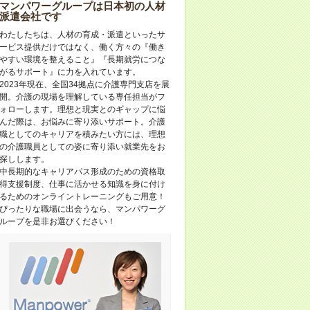
マンパワーグループは日本初の人材
派遣会社です
わたしたちは、人材の育成・派遣といったサ
ービス提供だけではなく、働く方々の『働き
やすい環境を整えること』『長期就労につな
がるサポート』に力を入れています。
2023年現在、全国34拠点に介護専門支店を展
開。介護の現場を理解している専任担当がフ
ォローします。理想と現実とのギャップに悩
んだ際は、お悩みに寄り添いサポート。介護
職としてのキャリアを積みたい方には、理想
の介護職員としての姿に寄り添い就業先をお
探しします。
中長期的なキャリアパス形成のための資格取
得支援制度、仕事に活かせる知識を身に付け
るためのオンライントレーニングもご用意！
ぴったりな職場に出会うなら、マンパワーグ
ループを是非お選びください！