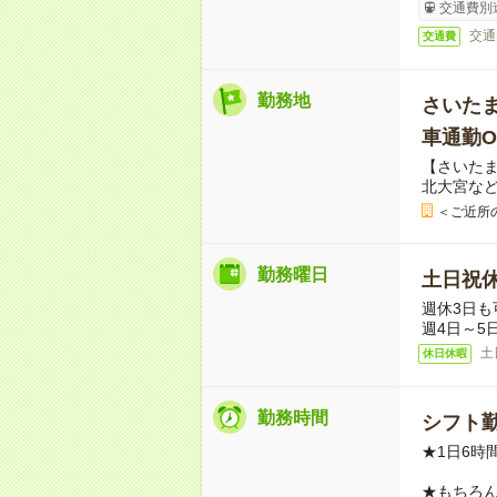
交通費別
交通
交通費
勤務地
さいた
車通勤O
【さいた
北大宮な
＜ご近所
勤務曜日
土日祝
週休3日も
週4日～5
土
休日休暇
勤務時間
シフト勤
★1日6時
★もちろ