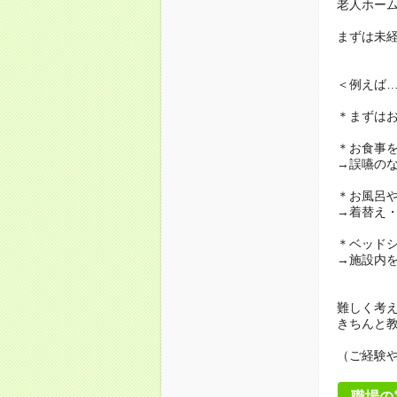
老人ホー
まずは未
＜例えば
＊まずは
＊お食事
→誤嚥の
＊お風呂
→着替え
＊ベッド
→施設内
難しく考
きちんと
（ご経験
職場の