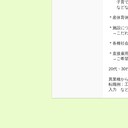
子育て・
などな
＊産休育
＊施設に
→こだわ
＊各種社
＊直接雇
→ご希望
20代・3
異業種か
転職例：
入力 な