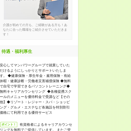
介護が初めての方も、ご経験がある方も！あ
なたに合った職場をご紹介させていただきま
す！
待遇・福利厚生
安心してマンパワーグループで就業していた
だけるようにしっかりとサポートいたしま
す。 ◆健康保険・厚生年金・雇用保険・有給
休暇・健康診断・労働者災害補償保険 ◆無料
で自宅で学習できるパソコントレーニング◆
無料キャリアカウンセリング ◆各種提携スク
ールのメニューを優待料金で受講など【その
他】◆リゾート・レジャー・スパ・ショッピ
ング・グルメ・エステなど各施設を特別割引
価格にて利用できる優待サービス
有資格者によるキャリアカウンセ
ポイント！
リングを無料でご提供しています。 またご登