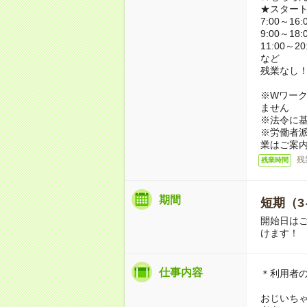
★スター
7:00～16:
9:00～18:
11:00～20
など
残業なし
※Wワーク
ません
※法令に基
※労働者
業はご案
残
残業時間
期間
短期（3
開始日は
けます！
仕事内容
＊利用者
おじいち