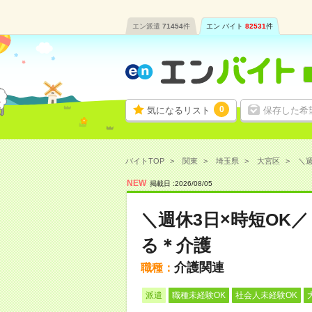
エン派遣
71454
件
エン バイト
82531
件
0
気になるリスト
保存した希
バイトTOP
関東
埼玉県
大宮区
＼週
NEW
掲載日 :
2026
/
08
/
05
＼週休3日×時短OK
る＊介護
介護関連
職種：
派遣
職種未経験OK
社会人未経験OK