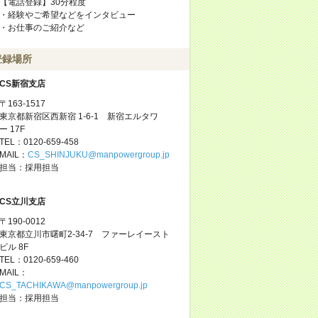
【電話登録】30分程度
・経験やご希望などをインタビュー
・お仕事のご紹介など
登録場所
CS新宿支店
〒163-1517
東京都新宿区西新宿 1-6-1 新宿エルタワ
ー 17F
TEL：0120-659-458
MAIL：
CS_SHINJUKU@manpowergroup.jp
担当：採用担当
CS立川支店
〒190-0012
東京都立川市曙町2-34-7 ファーレイースト
ビル 8F
TEL：0120-659-460
MAIL：
CS_TACHIKAWA@manpowergroup.jp
担当：採用担当