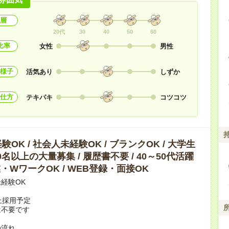
層
20代
30
40
50
60
比率
女性
男性
様子
活気あり
しずか
仕方
テキパキ
コツコツ
OK / 社会人未経験OK / ブランクOK / 大学生
10名以上の大量募集 / 履歴書不要 / 40～50代活躍
副業・WワークOK / WEB登録・面接OK
経験OK
上採用予定
は不要です
の流れ