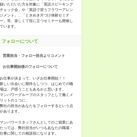
録いただいた方を対象に「英語スピーキング
チェック会」や「英語で習うフラワーアレン
ジメント」、「ときめき片づけ体験セミナ
ー」等、楽しくて役に立つセミナーも開催し
ています。
フォローについて
営業担当・フォロー担当よりコメント
お仕事開始後のフォローについて
お仕事が決まって、いざお仕事開始！！
新しい出会いに期待もしつつ、はじめての職
場は、戸惑うこともあるかと思います。
マンパワーグループのスタッフとして働くメ
リットの１つに、
弊社の担当があなたをフォローするという点
があります。
マンパワースタッフさんとしてのご就業にあ
たっては、弊社担当がいつもあなたの職場・
仕事に関しての相談役になります。