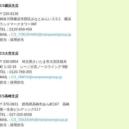
CS横浜支店
〒220-8136
神奈川県横浜市西区みなとみらい 2-2-1 横浜
ランドマークタワー36F
TEL：0120-659-459
MAIL：
CS_YOKOHAMA@manpowergroup.jp
担当：採用担当
CS大宮支店
〒330-0854 埼玉県さいたま市大宮区桜木
町 1-10-16 シーノ大宮ノースウイング 9階
TEL：0120-769-355
MAIL：
CS_OMIYA@manpowergroup.jp
担当：採用担当
CS高崎支店
〒370-0831 群馬県高崎市あら町167 高崎
第一生命ビルディング11Ｆ
TEL：027-320-6558
MAIL：
CS_TAKASAKI@manpowergroup.jp
担当：採用担当