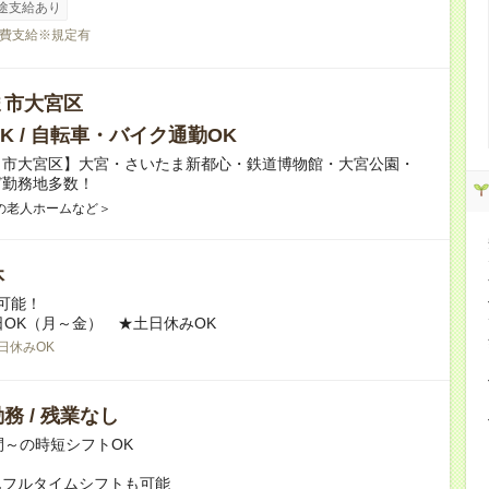
途支給あり
費支給※規定有
ま市大宮区
K / 自転車・バイク通勤OK
ま市大宮区】大宮・さいたま新都心・鉄道博物館・大宮公園・
ど勤務地多数！
の老人ホームなど＞
休
可能！
日OK（月～金） ★土日休みOK
日休みOK
務 / 残業なし
間～の時短シフトOK
んフルタイムシフトも可能