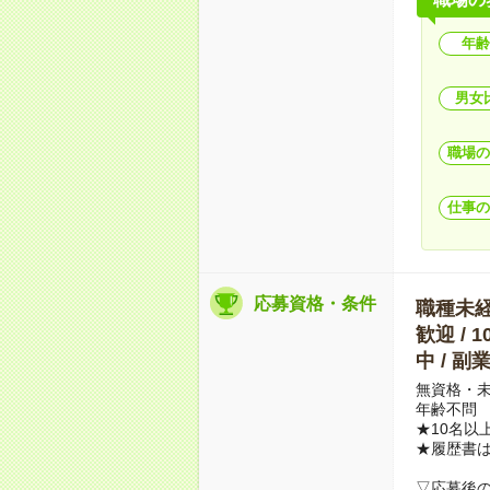
年齢
男女
職場の
仕事の
応募資格・条件
職種未経験
歓迎 / 
中 / 
無資格・未
年齢不問
★10名以
★履歴書
▽応募後