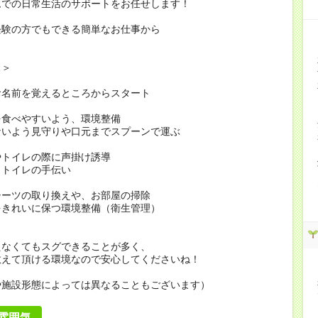
ムでの日常生活のサポートをお任せします！
経験の方でもできる簡単なお仕事から
…＞
お名前を覚えるところからスタート
を食べやすいよう、環境整備
ないよう見守りや口元までスプーンで運ぶ
やトイレの際に声掛け誘導
・トイレの手伝い
シーツの取り換えや、お部屋の掃除
をきれいに保つ環境整備（衛生管理）
えなくてもスグできることが多く、
教えて頂ける環境なので安心してくださいね！
や施設形態によっては異なることもございます）
雰囲気