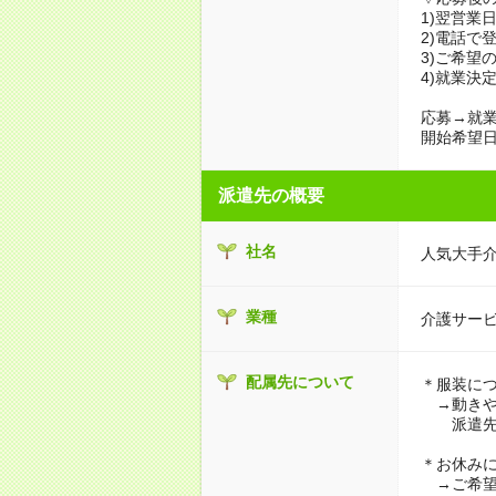
1)翌営業
2)電話で
3)ご希望
4)就業決
応募→就業
開始希望日
派遣先の概要
社名
人気大手
業種
介護サー
配属先について
＊服装に
→動きや
派遣先に
＊お休み
→ご希望