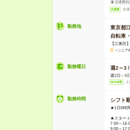
交通費別
交通
交通費
勤務地
東京都
自転車
【江東区
＜シニア
勤務曜日
週2～3 
週2日～5
土
休日休暇
勤務時間
シフト勤
★1日6時
★スター
7:00～16:
9:00～17: