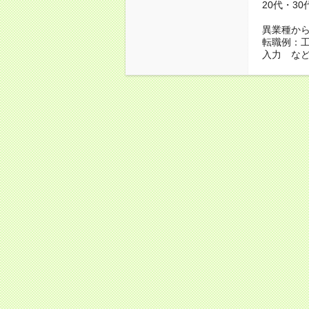
20代・3
異業種か
転職例：
入力 な