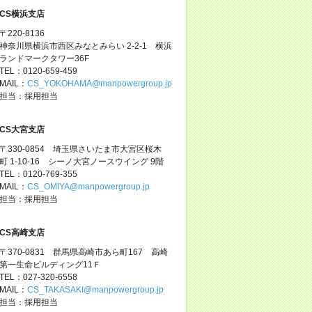
CS横浜支店
〒220-8136
神奈川県横浜市西区みなとみらい 2-2-1 横浜
ランドマークタワー36F
TEL：0120-659-459
MAIL：
CS_YOKOHAMA@manpowergroup.jp
担当：採用担当
CS大宮支店
〒330-0854 埼玉県さいたま市大宮区桜木
町 1-10-16 シーノ大宮ノースウイング 9階
TEL：0120-769-355
MAIL：
CS_OMIYA@manpowergroup.jp
担当：採用担当
CS高崎支店
〒370-0831 群馬県高崎市あら町167 高崎
第一生命ビルディング11Ｆ
TEL：027-320-6558
MAIL：
CS_TAKASAKI@manpowergroup.jp
担当：採用担当