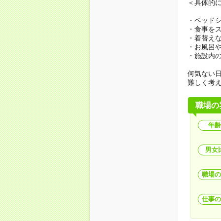
＜具体的
・ベッド
・食事を
・着替え
・お風呂
・施設内
何気ない
難しく考
職場の
年齢
男女
職場の
仕事の