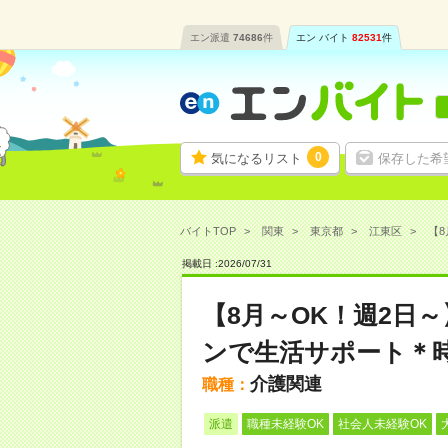
エン派遣
74686
件
エン バイト
82531
件
0
気になるリスト
保存した希
バイトTOP
関東
東京都
江東区
【8
掲載日 :
2026
/
07
/
31
【8月～OK！週2日
ンで生活サポート＊時
介護関連
職種：
派遣
職種未経験OK
社会人未経験OK