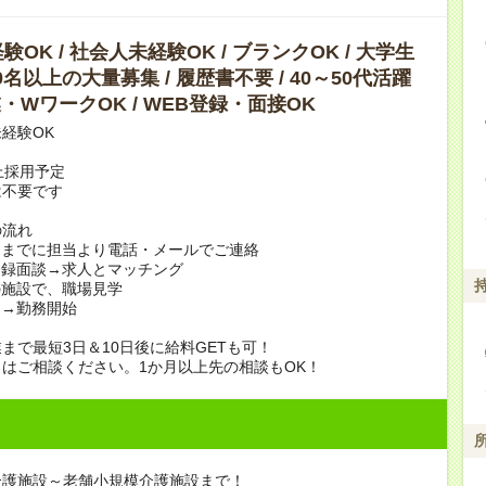
OK / 社会人未経験OK / ブランクOK / 大学生
10名以上の大量募集 / 履歴書不要 / 40～50代活躍
副業・WワークOK / WEB登録・面接OK
経験OK
上採用予定
は不要です
の流れ
日までに担当より電話・メールでご連絡
登録面談→求人とマッチング
の施設で、職場見学
定→勤務開始
まで最短3日＆10日後に給料GETも可！
はご相談ください。1か月以上先の相談もOK！
介護施設～老舗小規模介護施設まで！