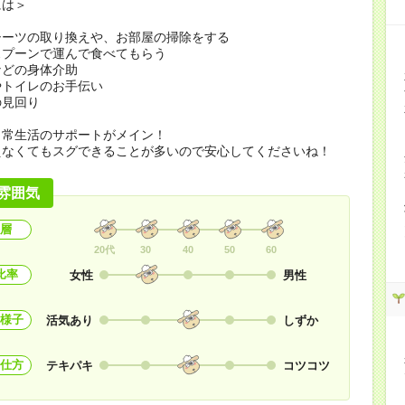
には＞
シーツの取り換えや、お部屋の掃除をする
スプーンで運んで食べてもらう
などの身体介助
やトイレのお手伝い
の見回り
日常生活のサポートがメイン！
えなくてもスグできることが多いので安心してくださいね！
雰囲気
層
20代
30
40
50
60
比率
女性
男性
様子
活気あり
しずか
仕方
テキパキ
コツコツ