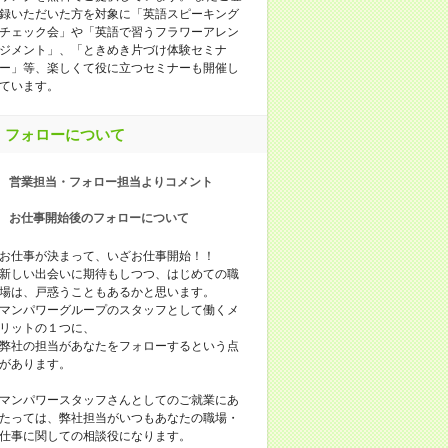
録いただいた方を対象に「英語スピーキング
チェック会」や「英語で習うフラワーアレン
ジメント」、「ときめき片づけ体験セミナ
ー」等、楽しくて役に立つセミナーも開催し
ています。
フォローについて
営業担当・フォロー担当よりコメント
お仕事開始後のフォローについて
お仕事が決まって、いざお仕事開始！！
新しい出会いに期待もしつつ、はじめての職
場は、戸惑うこともあるかと思います。
マンパワーグループのスタッフとして働くメ
リットの１つに、
弊社の担当があなたをフォローするという点
があります。
マンパワースタッフさんとしてのご就業にあ
たっては、弊社担当がいつもあなたの職場・
仕事に関しての相談役になります。