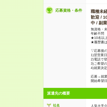
応募資格・条件
職種未経験
歓迎 / 
中 / 
無資格・未
年齢不問
★10名以
★履歴書
▽応募後
1)翌営業
2)電話で
3)ご希望
4)就業決
応募→就業
開始希望日
派遣先の概要
社名
人気大手