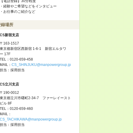
【電話登録】30分程度
・経験やご希望などをインタビュー
・お仕事のご紹介など
登録場所
CS新宿支店
〒163-1517
東京都新宿区西新宿 1-6-1 新宿エルタワ
ー 17F
TEL：0120-659-458
MAIL：
CS_SHINJUKU@manpowergroup.jp
担当：採用担当
CS立川支店
〒190-0012
東京都立川市曙町2-34-7 ファーレイースト
ビル 8F
TEL：0120-659-460
MAIL：
CS_TACHIKAWA@manpowergroup.jp
担当：採用担当