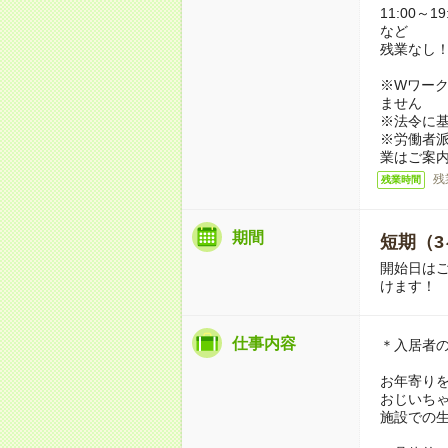
11:00～19
など
残業なし
※Wワーク
ません
※法令に基
※労働者
業はご案
残
残業時間
期間
短期（3
開始日は
けます！
仕事内容
＊入居者
お年寄り
おじいち
施設での