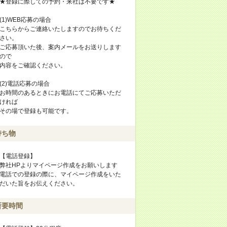
★登録に際しての予約・来社は不要です★
(1)WEB応募の場合
こちらからご連絡いたしますのでお待ちくだ
さい。
ご応募頂いた後、案内メールをお送りします
ので
内容をご確認ください。
(2)電話応募の場合
お時間のあるときにお電話にてご応募いただ
ければ
その場で登録も可能です。
持ち物
【電話登録】
弊社HPよりマイページ作成をお願いします
電話での登録の際に、マイページ作成をいた
だいた旨をお伝えください。
所要時間