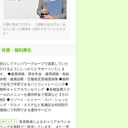
介護が初めての方も、ご経験がある方も！あ
なたに合った職場をご紹介させていただきま
す！
待遇・福利厚生
安心してマンパワーグループで就業していた
だけるようにしっかりとサポートいたしま
す。 ◆健康保険・厚生年金・雇用保険・有給
休暇・健康診断・労働者災害補償保険 ◆無料
で自宅で学習できるパソコントレーニング◆
無料キャリアカウンセリング ◆各種提携スク
ールのメニューを優待料金で受講など【その
他】◆リゾート・レジャー・スパ・ショッピ
ング・グルメ・エステなど各施設を特別割引
価格にて利用できる優待サービス
有資格者によるキャリアカウンセ
ポイント！
リングを無料でご提供しています。 またご登