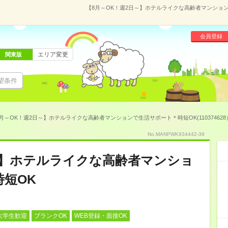
【8月～OK！週2日～】ホテルライクな高齢者マンションで
会員登録
エリア変更
関東版
望条件
月～OK！週2日～】ホテルライクな高齢者マンションで生活サポート＊時短OK(110374628
No.MANPWK934442-39
～】ホテルライクな高齢者マンショ
短OK
大学生歓迎
ブランクOK
WEB登録・面接OK