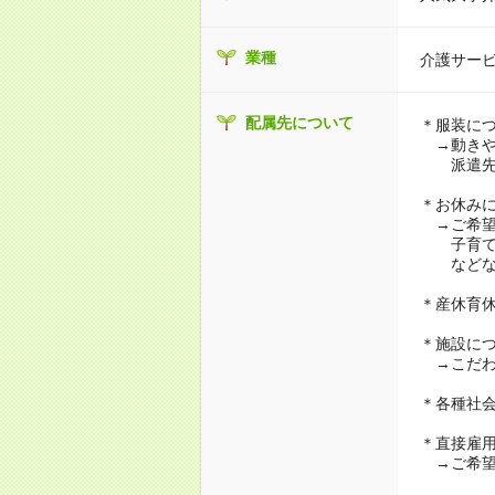
業種
介護サー
配属先について
＊服装に
→動きや
派遣先に
＊お休み
→ご希望
子育て・
などな
＊産休育
＊施設に
→こだわ
＊各種社
＊直接雇
→ご希望