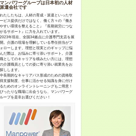
マンパワーグループは日本初の人材
派遣会社です
わたしたちは、人材の育成・派遣といったサ
ービス提供だけではなく、働く方々の『働き
やすい環境を整えること』『長期就労につな
がるサポート』に力を入れています。
2023年現在、全国34拠点に介護専門支店を展
開。介護の現場を理解している専任担当がフ
ォローします。理想と現実とのギャップに悩
んだ際は、お悩みに寄り添いサポート。介護
職としてのキャリアを積みたい方には、理想
の介護職員としての姿に寄り添い就業先をお
探しします。
中長期的なキャリアパス形成のための資格取
得支援制度、仕事に活かせる知識を身に付け
るためのオンライントレーニングもご用意！
ぴったりな職場に出会うなら、マンパワーグ
ループを是非お選びください！