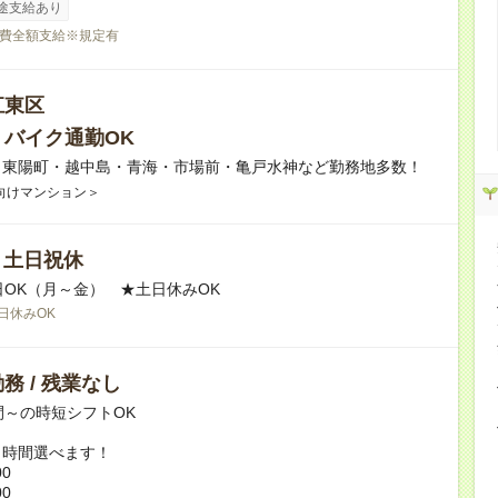
途支給あり
費全額支給※規定有
江東区
・バイク通勤OK
】東陽町・越中島・青海・市場前・亀戸水神など勤務地多数！
向けマンション＞
/ 土日祝休
日OK（月～金） ★土日休みOK
日休みOK
務 / 残業なし
間～の時短シフトOK
ト時間選べます！
00
00