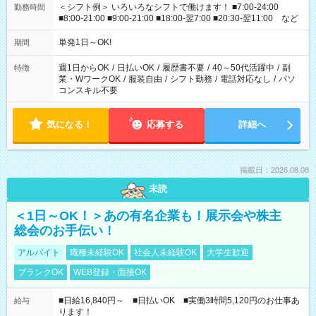
＜シフト例＞ いろいろなシフトで働けます！ ■7:00-24:00
勤務時間
■8:00-21:00 ■9:00-21:00 ■18:00-翌7:00 ■20:30-翌11:00 など
単発1日～OK!
期間
週1日からOK
/
日払いOK
/
履歴書不要
/
40～50代活躍中
/
副
特徴
業・WワークOK
/
服装自由
/
シフト勤務
/
電話対応なし
/
パソ
コンスキル不要
気になる！
応募する
詳細へ
掲載日：2026.08.08
未読
＜1日～OK！＞あの有名企業も！展示会や株主
総会のお手伝い！
アルバイト
職種未経験OK
社会人未経験OK
大学生歓迎
ブランクOK
WEB登録・面接OK
■日給16,840円～ ■日払いOK ■実働3時間5,120円のお仕事あ
給与
ります！