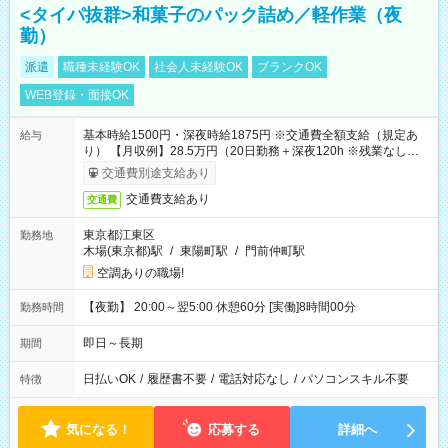
<タイパ抜群>和菓子のパック詰め／軽作業（夜
勤）
派遣
職種未経験OK
社会人未経験OK
ブランクOK
WEB登録・面接OK
基本時給1500円・深夜時給1875円 ※交通費全額支給（規定あ
給与
り） 【月収例】28.5万円（20日勤務＋深夜120h ※残業なしの場
合）
交通費別途支給あり
交通費支給あり
交通費
東京都江東区
勤務地
木場(東京都)駅
/
東陽町駅
/
門前仲町駅
空調ありの職場!
【夜勤】 20:00～翌5:00 休憩60分 [実働]8時間00分
勤務時間
即日～長期
期間
日払いOK
/
履歴書不要
/
電話対応なし
/
パソコンスキル不要
特徴
気になる！
応募する
詳細へ