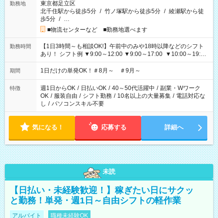
東京都足立区
勤務地
北千住駅から徒歩5分
/
竹ノ塚駅から徒歩5分
/
綾瀬駅から徒
歩5分
/
…
■物流センターなど ■勤務地選べます
【1日3時間～も相談OK!】午前中のみや18時以降などのシフト
勤務時間
あり！ シフト例 ▼9:00～12:00 ▼9:00～17:00 ▼10:00～19:00
▼18:00～21:00
1日だけの単発OK！＃8月～ ＃9月～
期間
週1日からOK
/
日払いOK
/
40～50代活躍中
/
副業・Wワーク
特徴
OK
/
服装自由
/
シフト勤務
/
10名以上の大量募集
/
電話対応な
し
/
パソコンスキル不要
気になる！
応募する
詳細へ
未読
【日払い・未経験歓迎！】稼ぎたい日にサクッ
と勤務！単発・週1日～自由シフトの軽作業
アルバイト
職種未経験OK