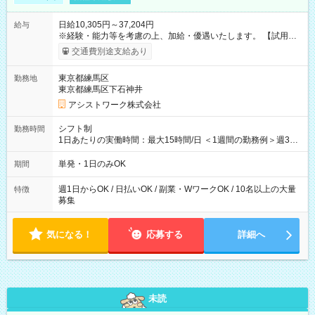
日給10,305円～37,204円
給与
※経験・能力等を考慮の上、加給・優遇いたします。 【試用期
間】試用期間なし
交通費別途支給あり
東京都練馬区
勤務地
東京都練馬区下石神井
アシストワーク株式会社
シフト制
勤務時間
1日あたりの実働時間：最大15時間/日 ＜1週間の勤務例＞週3回
勤務 勤務：月・水・金 休み：火・木・土・日 好きな時にお仕事
可能です！ ※1日あたりの最大実働時間は日勤、夜勤共に勤務し
単発・1日のみOK
期間
た時間になります。
週1日からOK / 日払いOK / 副業・WワークOK / 10名以上の大量
特徴
募集
気になる！
応募する
詳細へ
未読