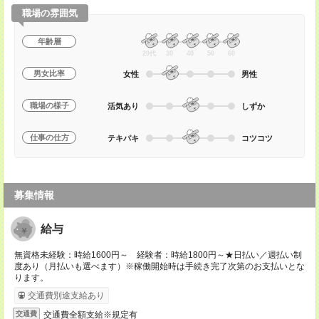
職場の雰囲気
年齢層
20代
30
40
50
60
男女比率
女性
男性
職場の様子
活気あり
しずか
仕事の仕方
テキパキ
コツコツ
募集情報
給与
無資格未経験：時給1600円～ 経験者：時給1800円～★日払い／週払い制
度あり（月払いも選べます）※稼働開始時は手続き完了次第のお支払いとな
ります。
交通費別途支給あり
交通費全額支給※規定有
交通費