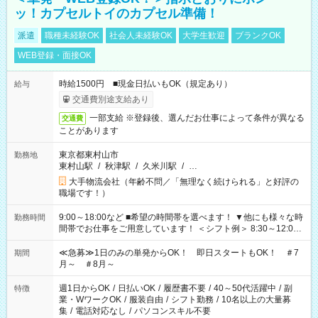
ッ！カプセルトイのカプセル準備！
派遣
職種未経験OK
社会人未経験OK
大学生歓迎
ブランクOK
WEB登録・面接OK
時給1500円 ■現金日払いもOK（規定あり）
給与
交通費別途支給あり
一部支給 ※登録後、選んだお仕事によって条件が異なる
交通費
ことがあります
東京都東村山市
勤務地
東村山駅
/
秋津駅
/
久米川駅
/
…
大手物流会社（年齢不問／「無理なく続けられる」と好評の
職場です！）
9:00～18:00など ■希望の時間帯を選べます！ ▼他にも様々な時
勤務時間
間帯でお仕事をご用意しています！ ＜シフト例＞ 8:30～12:00
17:00～22:00 13:00～22:00 22:00～翌6:00 など
≪急募≫1日のみの単発からOK！ 即日スタートもOK！ ＃7
期間
月～ ＃8月～
週1日からOK
/
日払いOK
/
履歴書不要
/
40～50代活躍中
/
副
特徴
業・WワークOK
/
服装自由
/
シフト勤務
/
10名以上の大量募
集
/
電話対応なし
/
パソコンスキル不要