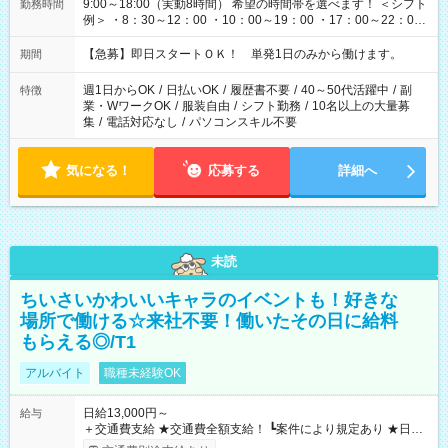
9:00～18:00（実動8時間） 希望の時間帯を選べます！ ＜シフト
勤務時間
例＞ ・8：30～12：00 ・10：00～19：00 ・17：00～22：00
・13：00～22：00 ・22：00～翌6：00 など
【急募】即日スタートＯＫ！ 単発1日のみから働けます。
期間
週1日からOK
/
日払いOK
/
履歴書不要
/
40～50代活躍中
/
副
特徴
業・WワークOK
/
服装自由
/
シフト勤務
/
10名以上の大量募
集
/
電話対応なし
/
パソコンスキル不要
気になる！
応募する
詳細へ
未読
ちいさいかわいいキャラのイベントも！好きな
場所で働ける☆来社不要！働いたその日に給料
もらえる◎/T1
アルバイト
職種未経験OK
日給13,000円～
給与
＋交通費支給 ★交通費全額支給！ ┗案件により規定あり ★日払
いOK！（規定あり） ┗働いたその日に現金GET♪ お仕事後はコ