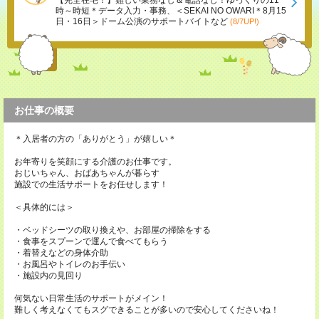
【完全在宅！】難しい業務なし＆電話なし！ゆっくりの11
時～時短＊データ入力・事務、＜SEKAI NO OWARI＊8月15
日・16日＞ドーム公演のサポートバイトなど
(8/7UP!)
お仕事の概要
＊入居者の方の「ありがとう」が嬉しい＊
お年寄りを笑顔にする介護のお仕事です。
おじいちゃん、おばあちゃんが暮らす
施設での生活サポートをお任せします！
＜具体的には＞
・ベッドシーツの取り換えや、お部屋の掃除をする
・食事をスプーンで運んで食べてもらう
・着替えなどの身体介助
・お風呂やトイレのお手伝い
・施設内の見回り
何気ない日常生活のサポートがメイン！
難しく考えなくてもスグできることが多いので安心してくださいね！