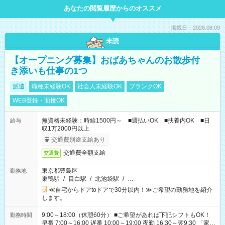
あなたの閲覧履歴からのオススメ
掲載日：2026.08.09
未読
【オープニング募集】おばあちゃんのお散歩付
き添いも仕事の1つ
派遣
職種未経験OK
社会人未経験OK
ブランクOK
WEB登録・面接OK
無資格未経験：時給1500円～ ■週払いOK ■扶養内OK ■日
給与
収1万2000円以上
交通費別途支給あり
交通費全額支給
交通費
東京都豊島区
勤務地
巣鴨駅
/
目白駅
/
北池袋駅
/
…
≪自宅からドアtoドアで30分以内！≫ご希望の勤務地を紹介
します。
9:00～18:00（休憩60分） ■ご希望があれば下記シフトもOK！
勤務時間
早番 7:00～16:00 遅番 10:00～19:00 夜勤 16:30～翌9:30 「家族