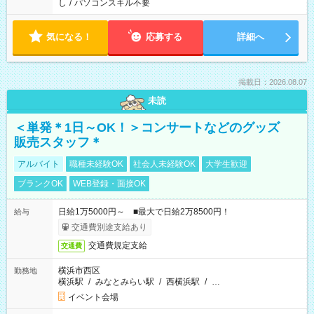
し
/
パソコンスキル不要
気になる！
応募する
詳細へ
掲載日：2026.08.07
未読
＜単発＊1日～OK！＞コンサートなどのグッズ
販売スタッフ＊
アルバイト
職種未経験OK
社会人未経験OK
大学生歓迎
ブランクOK
WEB登録・面接OK
日給1万5000円～ ■最大で日給2万8500円！
給与
交通費別途支給あり
交通費規定支給
交通費
横浜市西区
勤務地
横浜駅
/
みなとみらい駅
/
西横浜駅
/
…
イベント会場