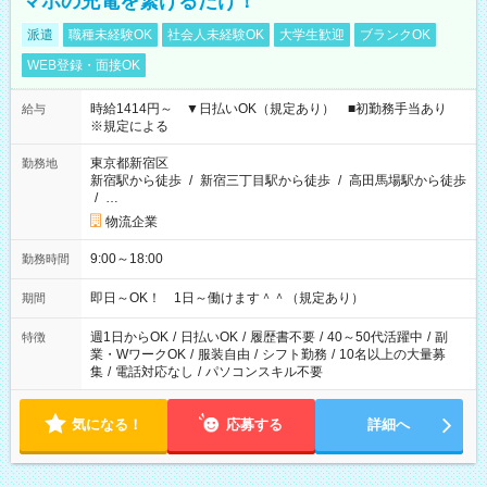
マホの充電を繋げるだけ！
派遣
職種未経験OK
社会人未経験OK
大学生歓迎
ブランクOK
WEB登録・面接OK
時給1414円～ ▼日払いOK（規定あり） ■初勤務手当あり
給与
※規定による
東京都新宿区
勤務地
新宿駅から徒歩
/
新宿三丁目駅から徒歩
/
高田馬場駅から徒歩
/
…
物流企業
9:00～18:00
勤務時間
即日～OK！ 1日～働けます＾＾（規定あり）
期間
週1日からOK
/
日払いOK
/
履歴書不要
/
40～50代活躍中
/
副
特徴
業・WワークOK
/
服装自由
/
シフト勤務
/
10名以上の大量募
集
/
電話対応なし
/
パソコンスキル不要
気になる！
応募する
詳細へ