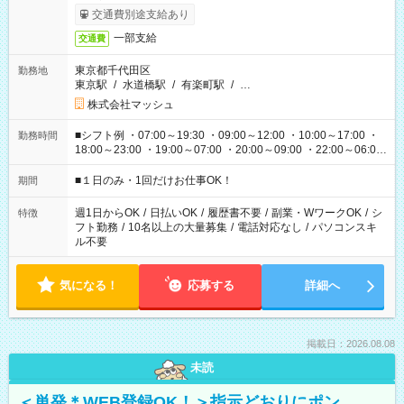
交通費別途支給あり
一部支給
交通費
東京都千代田区
勤務地
東京駅
/
水道橋駅
/
有楽町駅
/
…
株式会社マッシュ
■シフト例 ・07:00～19:30 ・09:00～12:00 ・10:00～17:00 ・
勤務時間
18:00～23:00 ・19:00～07:00 ・20:00～09:00 ・22:00～06:00
etc ★最短で3時間で5,120円のお仕事から 15時間で2万円近く稼
げるお仕事も！ ご希望のお時間に合わせてご紹介！ ※シフトは
■１日のみ・1回だけお仕事OK！
期間
現場によって異なります。 ※勿論、休憩時間はあるのでご安心
ください！
週1日からOK
/
日払いOK
/
履歴書不要
/
副業・WワークOK
/
シ
特徴
フト勤務
/
10名以上の大量募集
/
電話対応なし
/
パソコンスキ
ル不要
気になる！
応募する
詳細へ
掲載日：2026.08.08
未読
＜単発＊WEB登録OK！＞指示どおりにポン