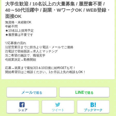
大学生歓迎 / 10名以上の大量募集 / 履歴書不要 /
40～50代活躍中 / 副業・WワークOK / WEB登録・
面接OK
無資格・未経験OK
年齢不問
★10名以上採用予定
★履歴書は不要です
▽応募後の流れ
1)翌営業日までに担当より電話・メールでご連絡
2)電話で登録面談→求人とマッチング
3)ご希望の施設で、職場見学
4)就業決定→勤務開始
応募→就業まで最短3日＆10日後に給料GETも可！
開始希望日はご相談ください。1か月以上先の相談もOK！
メール
LINE
で送る
で送る
シェア
ツイート
ブックマーク