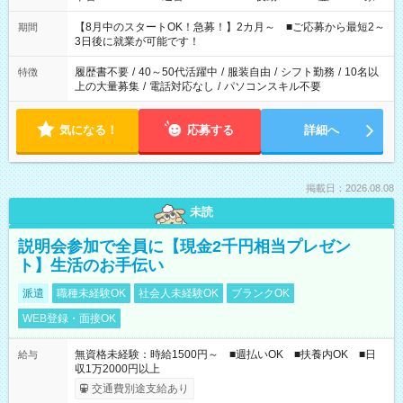
と休みを合わせたい」 「余裕を持って夕飯の準備がしたい」
「できれば残業はしたくない」 など、ご希望を教えてください
【8月中のスタートOK！急募！】2カ月～ ■ご応募から最短2～
期間
ね。 ※Wワーク希望の方へ 今ご覧のお仕事で希望する勤務時間
3日後に就業が可能です！
と、もう1つのお仕事の勤務時間。 合計で週40時間を超える場
合は応募できません。
履歴書不要
/
40～50代活躍中
/
服装自由
/
シフト勤務
/
10名以
特徴
上の大量募集
/
電話対応なし
/
パソコンスキル不要
気になる！
応募する
詳細へ
掲載日：2026.08.08
未読
説明会参加で全員に【現金2千円相当プレゼン
ト】生活のお手伝い
派遣
職種未経験OK
社会人未経験OK
ブランクOK
WEB登録・面接OK
無資格未経験：時給1500円～ ■週払いOK ■扶養内OK ■日
給与
収1万2000円以上
交通費別途支給あり