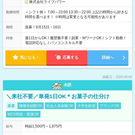
株式会社ライブパワー
＜シフト例＞ 7:00～23:00 13:30～22:00 上記の時間から好きな
勤務時間
時間を選べます！ ※時間は変更となる可能性があります
急募！8月15日・16日
期間
週1日からOK
/
履歴書不要
/
副業・WワークOK
/
シフト勤務
/
特徴
電話対応なし
/
パソコンスキル不要
気になる！
応募する
詳細へ
掲載日：2026.08.09
未読
＼来社不要／単発1日OK＊お菓子の仕分け
派遣
職種未経験OK
社会人未経験OK
大学生歓迎
ブランクOK
WEB登録・面接OK
時給1,500円～1,875円
給与