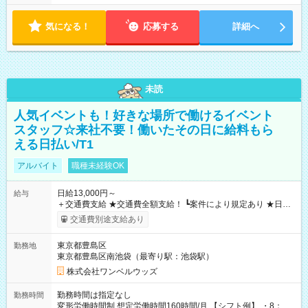
気になる！
応募する
詳細へ
未読
人気イベントも！好きな場所で働けるイベント
スタッフ☆来社不要！働いたその日に給料もら
える日払い/T1
アルバイト
職種未経験OK
日給13,000円～
給与
＋交通費支給 ★交通費全額支給！ ┗案件により規定あり ★日払
いOK！（規定あり） ┗働いたその日に現金GET♪ お仕事後はコ
交通費別途支給あり
ンビニATMから 日払い分を引き落とせます！ 【試用期間】試
用期間なし
東京都豊島区
勤務地
東京都豊島区南池袋（最寄り駅：池袋駅）
株式会社ワンベルウッズ
勤務時間は指定なし
勤務時間
変形労働時間制 想定労働時間160時間/月 【シフト例】 ・8：00