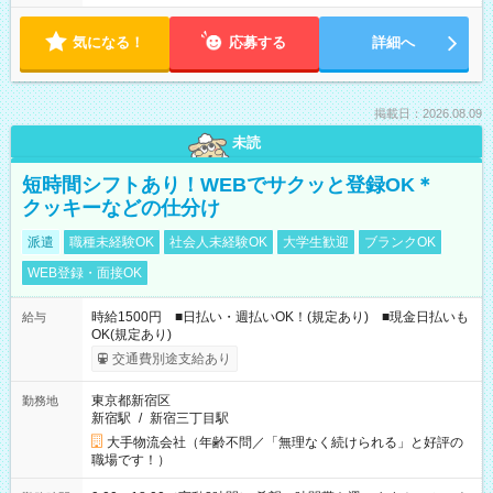
気になる！
応募する
詳細へ
掲載日：2026.08.09
未読
短時間シフトあり！WEBでサクッと登録OK＊
クッキーなどの仕分け
派遣
職種未経験OK
社会人未経験OK
大学生歓迎
ブランクOK
WEB登録・面接OK
時給1500円 ■日払い・週払いOK！(規定あり) ■現金日払いも
給与
OK(規定あり)
交通費別途支給あり
東京都新宿区
勤務地
新宿駅
/
新宿三丁目駅
大手物流会社（年齢不問／「無理なく続けられる」と好評の
職場です！）