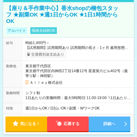
【座り＆手作業中心】香水shopの梱包スタッ
フ ★副業OK ★週1日からOK ★1日1時間から
OK
アルバイト
職種未経験OK
時給1,400円～
給与
【試用期間】試用期間あり 試用期間の長さ：1ヶ月 雇用形態、
給与は本採用時と同じです。
交通費別途支給あり
東京都千代田区
勤務地
東京都千代田区内神田2丁目14番12号 星屋第六ビル402号（最
寄り駅：神田駅）
Ａｌｌｅｙ株式会社
シフト制
勤務時間
1日あたりの実働時間：最大5時間/日 11:00-19:00 └1日あたりの
実働時間：1-5時間 └上記の時間帯内であれば、いつでも勤務可
能！ └平日・土曜日の中で、お好きな曜日でご勤務いただけま
週1日からOK / 日払いOK / 副業・WワークOK
特徴
す！ 【シフト例】 ・11:00～14:00 ・16:30～19:00 ・13:00～
18:00 などのように、自由な働き方が可能なお仕事です！
気になる！
応募する
詳細へ