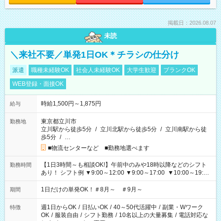
掲載日：2026.08.07
未読
＼来社不要／単発1日OK＊チラシの仕分け
派遣
職種未経験OK
社会人未経験OK
大学生歓迎
ブランクOK
WEB登録・面接OK
時給1,500円～1,875円
給与
東京都立川市
勤務地
立川駅から徒歩5分
/
立川北駅から徒歩5分
/
立川南駅から徒
歩5分
/
…
■物流センターなど ■勤務地選べます
【1日3時間～も相談OK!】午前中のみや18時以降などのシフト
勤務時間
あり！ シフト例 ▼9:00～12:00 ▼9:00～17:00 ▼10:00～19:00
▼18:00～21:00
1日だけの単発OK！＃8月～ ＃9月～
期間
週1日からOK
/
日払いOK
/
40～50代活躍中
/
副業・Wワーク
特徴
OK
/
服装自由
/
シフト勤務
/
10名以上の大量募集
/
電話対応な