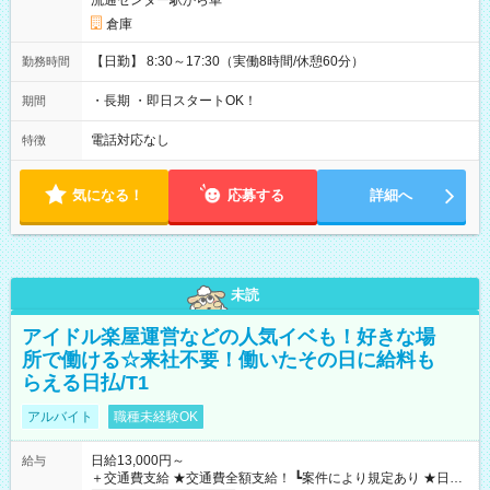
流通センター駅から車
倉庫
【日勤】 8:30～17:30（実働8時間/休憩60分）
勤務時間
・長期 ・即日スタートOK！
期間
電話対応なし
特徴
気になる！
応募する
詳細へ
未読
アイドル楽屋運営などの人気イベも！好きな場
所で働ける☆来社不要！働いたその日に給料も
らえる日払/T1
アルバイト
職種未経験OK
日給13,000円～
給与
＋交通費支給 ★交通費全額支給！ ┗案件により規定あり ★日払