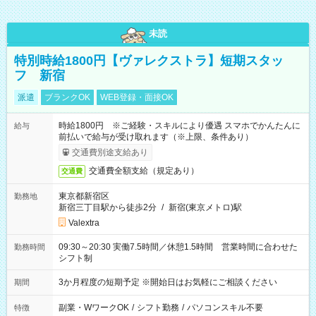
未読
特別時給1800円【ヴァレクストラ】短期スタッ
フ 新宿
派遣
ブランクOK
WEB登録・面接OK
時給1800円 ※ご経験・スキルにより優遇 スマホでかんたんに
給与
前払いで給与が受け取れます（※上限、条件あり）
交通費別途支給あり
交通費全額支給（規定あり）
交通費
東京都新宿区
勤務地
新宿三丁目駅から徒歩2分
/
新宿(東京メトロ)駅
Valextra
09:30～20:30 実働7.5時間／休憩1.5時間 営業時間に合わせた
勤務時間
シフト制
3か月程度の短期予定 ※開始日はお気軽にご相談ください
期間
副業・WワークOK
/
シフト勤務
/
パソコンスキル不要
特徴