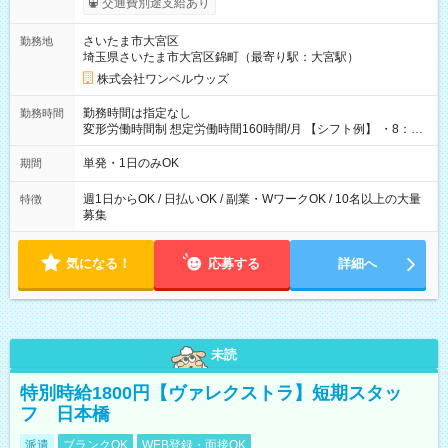
交通費別途支給あり
ンビニATMから 日払い分を引き落とせます！ 【試用期間】試
用期間なし
さいたま市大宮区
勤務地
埼玉県さいたま市大宮区錦町（最寄り駅：大宮駅）
株式会社ワンベルウッズ
勤務時間は指定なし
勤務時間
変形労働時間制 想定労働時間160時間/月 【シフト例】 ・8：00
～21：00
単発・1日のみOK
期間
週1日からOK / 日払いOK / 副業・WワークOK / 10名以上の大量
特徴
募集
気になる！
応募する
詳細へ
未読
特別時給1800円【ヴァレクストラ】短期スタッ
フ 日本橋
派遣
ブランクOK
WEB登録・面接OK