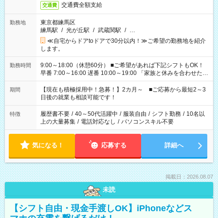
交通費全額支給
交通費
東京都練馬区
勤務地
練馬駅
/
光が丘駅
/
武蔵関駅
/
…
≪自宅からドアtoドアで30分以内！≫ご希望の勤務地を紹介
します。
9:00～18:00（休憩60分） ■ご希望があれば下記シフトもOK！
勤務時間
早番 7:00～16:00 遅番 10:00～19:00 「家族と休みを合わせた
い」 「余裕を持って夕飯の準備がしたい」 「できれば残業はし
たくない」 など、ご希望を教えてくださいね。 ※Wワーク希望
【現在も積極採用中！急募！】2カ月～ ■ご応募から最短2～3
期間
の方へ 今ご覧のお仕事で希望する勤務時間と、もう1つのお仕事
日後の就業も相談可能です！
の勤務時間。 合計で週40時間を超える場合は応募できません。
履歴書不要
/
40～50代活躍中
/
服装自由
/
シフト勤務
/
10名以
特徴
上の大量募集
/
電話対応なし
/
パソコンスキル不要
気になる！
応募する
詳細へ
掲載日：2026.08.07
未読
【シフト自由・現金手渡しOK】iPhoneなどス