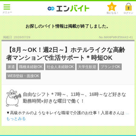
0
メニュー
気になる！
ログイン
お探しのバイト情報は掲載が終了しました。
掲載日 :2026
/
07
/
29
No.MANPWK856442-41
【8月～OK！週2日～】ホテルライクな高齢
者マンションで生活サポート＊時短OK
派遣
職種未経験OK
社会人未経験OK
大学生歓迎
ブランクOK
WEB登録・面接OK
自由なシフト＊7時～、11時～、16時～など好きな
勤務時間×好きな曜日で働く！
▼高級ホテルのようなキレイな職場で介護のお仕事！入居者さんは
...
もっとみる