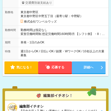
いOK！（規定あり） ┗働いたその日に現金GET♪ お仕事後はコ
交通費別途支給あり
ンビニATMから 日払い分を引き落とせます！ 【試用期間】試
用期間なし
東京都中野区
勤務地
東京都中野区中野五丁目（最寄り駅：中野駅）
株式会社ワンベルウッズ
勤務時間は指定なし
勤務時間
変形労働時間制 想定労働時間160時間/月 【シフト例】 ・8：00
～21：00
単発・1日のみOK
期間
週1日からOK / 日払いOK / 副業・WワークOK / 10名以上の大量
特徴
募集
気になる！
応募する
詳細へ
編集部イチオシ