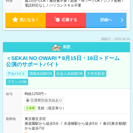
週1日からOK
/
履歴書不要
/
副業・WワークOK
/
シフト勤務
/
特徴
電話対応なし
/
パソコンスキル不要
気になる！
応募する
詳細へ
掲載日：2026.08.04
未読
＜SEKAI NO OWARI＊8月15日・16日＞ドーム
公演のサポートバイト
アルバイト
職種未経験OK
社会人未経験OK
大学生歓迎
ブランクOK
時給1250円～
給与
交通費別途支給あり
支給（規定有り）
交通費
東京都文京区
勤務地
後楽園駅から徒歩5分
/
水道橋駅から徒歩5分
/
春日(東京都)駅
から徒歩7分