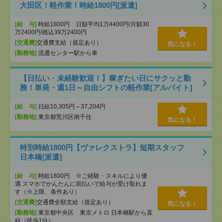
大田区！軽作業！時給1800円[派遣]
[給 与]
時給1800円 日額平均1万4400円/月額30
万2400円/残込39万2400円
[交通費]
交通費支給（規定あり）
気になる！
[勤務地]
流通センター駅から車
【日払い・未経験歓迎！】稼ぎたい日にサクッと勤
務！単発・週1日～自由シフトの軽作業[アルバイト]
[給 与]
日給10,305円～37,204円
[勤務地]
東京都荒川区南千住
気になる！
特別時給1800円【ヴァレクストラ】短期スタッフ
日本橋[派遣]
[給 与]
時給1800円 ※ご経験・スキルにより優
遇 スマホでかんたんに前払いで給与が受け取れま
す（※上限、条件あり）
[交通費]
交通費全額支給（規定あり）
気になる！
[勤務地]
東京都中央区 東京メトロ 日本橋駅から直
結（徒歩1分）