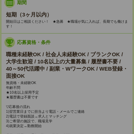
期間
短期（3ヶ月以内）
開始日はご相談ください！ ★急募 ★職場が気に入れば、長期でも働けま
す！
応募資格・条件
職種未経験OK / 社会人未経験OK / ブランクOK /
大学生歓迎 / 10名以上の大量募集 / 履歴書不要 /
40～50代活躍中 / 副業・WワークOK / WEB登録・
面接OK
無資格・未経験OK
年齢不問
★10名以上採用予定
★履歴書は不要です
▽応募後の流れ
1)翌営業日までに担当より電話・メールでご連絡
2)電話で登録面談→求人とマッチング
3)ご希望の施設で、職場見学
4)就業決定→勤務開始