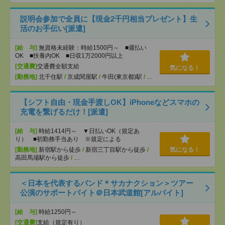
説明会参加で全員に【現金2千円相当プレゼント】生
活のお手伝い[派遣]
[給 与]
無資格未経験：時給1500円～ ■週払い
OK ■扶養内OK ■日収1万2000円以上
[交通費]
交通費全額支給
気になる！
[勤務地]
北千住駅
/
京成関屋駅
/
牛田(東京都)駅
/
…
【シフト自由・現金手渡しOK】iPhoneなどスマホの
充電を繋げるだけ！[派遣]
[給 与]
時給1414円～ ▼日払いOK（規定あ
り） ■初勤務手当あり ※規定による
[勤務地]
新宿駅から徒歩
/
新宿三丁目駅から徒歩
/
気になる！
高田馬場駅から徒歩
/
…
＜日本を代表するバンド＊サカナクション＞ツアー
公演のサポートバイト＠日本武道館[アルバイト]
[給 与]
時給1250円～
[交通費]
支給（規定有り）