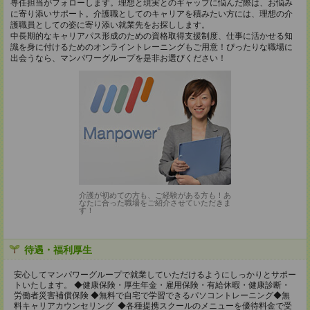
専任担当がフォローします。理想と現実とのギャップに悩んだ際は、お悩み
に寄り添いサポート。介護職としてのキャリアを積みたい方には、理想の介
護職員としての姿に寄り添い就業先をお探しします。
中長期的なキャリアパス形成のための資格取得支援制度、仕事に活かせる知
識を身に付けるためのオンライントレーニングもご用意！ぴったりな職場に
出会うなら、マンパワーグループを是非お選びください！
介護が初めての方も、ご経験がある方も！あ
なたに合った職場をご紹介させていただきま
す！
待遇・福利厚生
安心してマンパワーグループで就業していただけるようにしっかりとサポー
トいたします。 ◆健康保険・厚生年金・雇用保険・有給休暇・健康診断・
労働者災害補償保険 ◆無料で自宅で学習できるパソコントレーニング◆無
料キャリアカウンセリング ◆各種提携スクールのメニューを優待料金で受