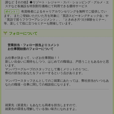
講など【その他】◆リゾート・レジャー・スパ・ショッピング・グルメ・エ
ステなど各施設を特別割引価格にて利用できる優待サービス
有資格者によるキャリアカウンセリングを無料でご提供してい
ポイント！
ます。 またご登録いただいた方を対象に「英語スピーキングチェック会」や
「英語で習うフラワーアレンジメント」、「ときめき片づけ体験セミナー」
等、楽しくて役に立つセミナーも開催しています。
フォローについて
営業担当・フォロー担当よりコメント
お仕事開始後のフォローについて
お仕事が決まって、いざお仕事開始！！
新しい出会いに期待もしつつ、はじめての職場は、戸惑うこともあるかと思
います。
マンパワーグループのスタッフとして働くメリットの１つに、
弊社の担当があなたをフォローするという点があります。
マンパワースタッフさんとしてのご就業にあたっては、弊社担当がいつもあ
なたの職場・仕事に関しての相談役になります。
就業先（派遣先）もあなたも両者を担当しますので、
就業先の環境も理解している強い味方になれますよ。