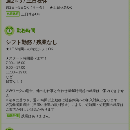
週2～3 / 土日祝休
週2日～5日OK（月～金） ★土日休みOK
土日休みOK
休日休暇
勤務時間
シフト勤務 / 残業なし
★1日6時間～の時短シフトOK
★スタート時間選べます！
7:00～16:00
9:00～17:00
11:00～19:00
など
残業なし！
※Wワークの場合、他のお仕事と合わせ週40時間超の就業はご案内できませ
ん
※法令に基づき、週20時間以上勤務は社会保険への加入対象となります
※労働者派遣法（日雇い派遣の原則禁止）により、短時間・短期間の就業は
ご案内が難しい場合があります
残業はありません。
残業時間