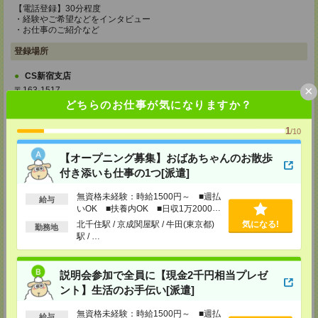
【電話登録】30分程度
・経験やご希望などをインタビュー
・お仕事のご紹介など
登録場所
CS新宿支店
×
〒163-1517
東京都新宿区西新宿 1-6-1 新宿エルタワー 17F
どちらのお仕事が気になりますか？
TEL：0120-659-458
MAIL：
CS_SHINJUKU@manpowergroup.jp
1
/10
担当：採用担当
CS立川支店
【オープニング募集】おばあちゃんのお散歩
〒190-0012
付き添いも仕事の1つ[派遣]
東京都立川市曙町2-34-7 ファーレイーストビル 8F
TEL：0120-659-460
無資格未経験：時給1500円～ ■週払
給与
MAIL：
CS_TACHIKAWA@manpowergroup.jp
いOK ■扶養内OK ■日収1万2000円
担当：採用担当
以上
北千住駅 / 京成関屋駅 / 牛田(東京都)
気になる!
勤務地
CS横浜支店
駅 / …
〒220-8136
神奈川県横浜市西区みなとみらい 2-2-1 横浜ランドマークタワー36F
TEL：0120-659-459
説明会参加で全員に【現金2千円相当プレゼ
MAIL：
CS_YOKOHAMA@manpowergroup.jp
ント】生活のお手伝い[派遣]
担当：採用担当
CS大宮支店
無資格未経験：時給1500円～ ■週払
給与