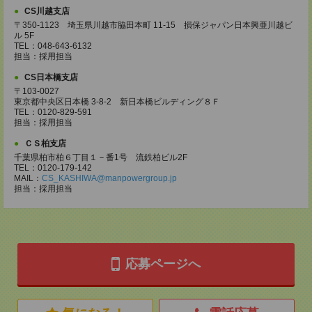
CS川越支店
〒350-1123 埼玉県川越市脇田本町 11-15 損保ジャパン日本興亜川越ビ
ル 5F
TEL：048-643-6132
担当：採用担当
CS日本橋支店
〒103-0027
東京都中央区日本橋 3-8-2 新日本橋ビルディング８Ｆ
TEL：0120-829-591
担当：採用担当
ＣＳ柏支店
千葉県柏市柏６丁目１－番1号 流鉄柏ビル2F
TEL：0120-179-142
MAIL：
CS_KASHIWA@manpowergroup.jp
担当：採用担当
応募ページへ