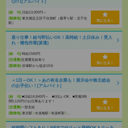
◎/T1[アルバイト]
[給 与]
日給13,000円～
[勤務地]
東京都足立区千住旭町（最寄り駅：北千住
気になる！
駅）
座り仕事！給与即払いOK！高時給！土日休み！受入
れ・梱包作業[派遣]
[給 与]
時給1500円
[交通費]
交通費支給有り
気になる！
[勤務地]
谷塚駅から徒歩10分
＜1日～OK！＞あの有名企業も！展示会や株主総会
のお手伝い！[アルバイト]
[給 与]
■日給16,840円～ ■日払いOK ■実働3時
間5,120円のお仕事あります！
[交通費]
一部支給
気になる！
[勤務地]
東京駅
/
水道橋駅
/
有楽町駅
/
…
短時間シフトあり！WEBでサクッと登録OK＊クッキ