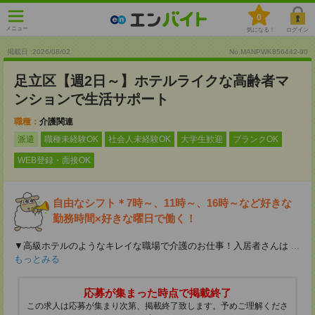
0
メニュー
気になる！
ログイン
掲載日 :2026
/
08
/
02
No.MANPWK856442-90
足立区【週2日～】ホテルライクな高齢者マ
ンションで生活サポート
職種：
介護関連
派遣
職種未経験OK
社会人未経験OK
大学生歓迎
ブランクOK
WEB登録・面接OK
自由なシフト＊7時～、11時～、16時～など好きな
勤務時間×好きな曜日で働く！
▼高級ホテルのようなキレイな職場で介護のお仕事！入居者さんは
...
もっとみる
応募が集まった時点で掲載終了
この求人は応募が集まり次第、掲載終了致します。予めご理解くださ