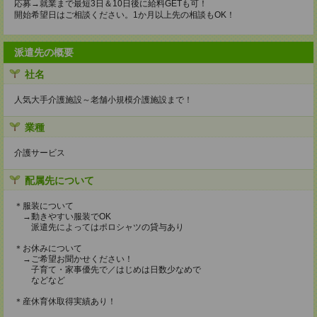
応募→就業まで最短3日＆10日後に給料GETも可！
開始希望日はご相談ください。1か月以上先の相談もOK！
派遣先の概要
社名
人気大手介護施設～老舗小規模介護施設まで！
業種
介護サービス
配属先について
＊服装について
→動きやすい服装でOK
派遣先によってはポロシャツの貸与あり
＊お休みについて
→ご希望お聞かせください！
子育て・家事優先で／はじめは日数少なめで
などなど
＊産休育休取得実績あり！