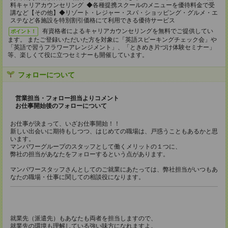
料キャリアカウンセリング ◆各種提携スクールのメニューを優待料金で受
講など【その他】◆リゾート・レジャー・スパ・ショッピング・グルメ・エ
ステなど各施設を特別割引価格にて利用できる優待サービス
有資格者によるキャリアカウンセリングを無料でご提供してい
ポイント！
ます。 またご登録いただいた方を対象に「英語スピーキングチェック会」や
「英語で習うフラワーアレンジメント」、「ときめき片づけ体験セミナー」
等、楽しくて役に立つセミナーも開催しています。
フォローについて
営業担当・フォロー担当よりコメント
お仕事開始後のフォローについて
お仕事が決まって、いざお仕事開始！！
新しい出会いに期待もしつつ、はじめての職場は、戸惑うこともあるかと思
います。
マンパワーグループのスタッフとして働くメリットの１つに、
弊社の担当があなたをフォローするという点があります。
マンパワースタッフさんとしてのご就業にあたっては、弊社担当がいつもあ
なたの職場・仕事に関しての相談役になります。
就業先（派遣先）もあなたも両者を担当しますので、
就業先の環境も理解している強い味方になれますよ。