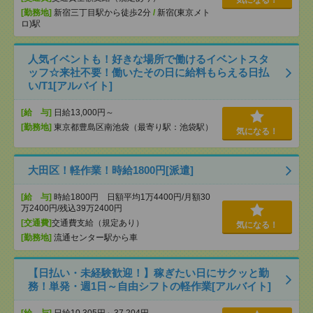
気になる！
[勤務地]
新宿三丁目駅から徒歩2分
/
新宿(東京メト
ロ)駅
人気イベントも！好きな場所で働けるイベントスタ
ッフ☆来社不要！働いたその日に給料もらえる日払
い/T1[アルバイト]
[給 与]
日給13,000円～
[勤務地]
東京都豊島区南池袋（最寄り駅：池袋駅）
気になる！
大田区！軽作業！時給1800円[派遣]
[給 与]
時給1800円 日額平均1万4400円/月額30
万2400円/残込39万2400円
[交通費]
交通費支給（規定あり）
気になる！
[勤務地]
流通センター駅から車
【日払い・未経験歓迎！】稼ぎたい日にサクッと勤
務！単発・週1日～自由シフトの軽作業[アルバイト]