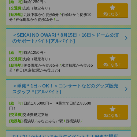
[給 与]
時給1250円～
[交通費]
支給（規定有り）
気になる！
[勤務地]
九段下駅から徒歩5分
/
竹橋駅から徒歩10
分
/
神保町駅から徒歩15分
/
…
＜SEKAI NO OWARI＊8月15日・16日＞ドーム公演
のサポートバイト[アルバイト]
[給 与]
時給1250円～
[交通費]
支給（規定有り）
気になる！
[勤務地]
後楽園駅から徒歩5分
/
水道橋駅から徒歩5
分
/
春日(東京都)駅から徒歩7分
＜単発＊1日～OK！＞コンサートなどのグッズ販売
スタッフ＊[アルバイト]
[給 与]
日給1万5000円～ ■最大で日給2万8500
円！
[交通費]
交通費規定支給
気になる！
[勤務地]
横浜駅
/
みなとみらい駅
/
西横浜駅
/
…
ちいさいかわいいキャラのイベントも！好きな場所