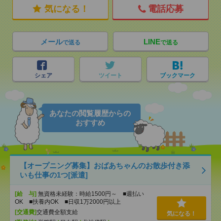
気になる！
電話応募
メール
LINE
で送る
で送る
シェア
ツイート
ブックマーク
あなたの閲覧履歴からの
おすすめ
【オープニング募集】おばあちゃんのお散歩付き添
いも仕事の1つ[派遣]
[給 与]
無資格未経験：時給1500円～ ■週払い
OK ■扶養内OK ■日収1万2000円以上
[交通費]
交通費全額支給
気になる！