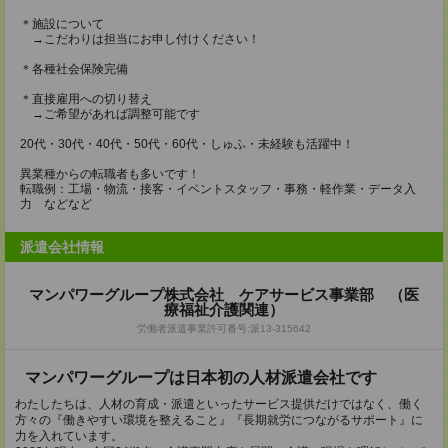
＊施設について
→こだわりは担当にお申し付けください！
＊各種社会保険完備
＊直接雇用への切り替え
→ご希望があれば調整可能です
20代・30代・40代・50代・60代・しゅふ・未経験も活躍中！
異業種からの転職者も多いです！
転職例：工場・物流・接客・イベントスタッフ・事務・軽作業・データ入
力 などなど
派遣会社情報
マンパワーグループ株式会社 ケアサービス事業部 （医
療福祉介護関連）
労働者派遣事業許可番号:派13-315642
マンパワーグループは日本初の人材派遣会社です
わたしたちは、人材の育成・派遣といったサービス提供だけではなく、働く
方々の『働きやすい環境を整えること』『長期就労につながるサポート』に
力を入れています。