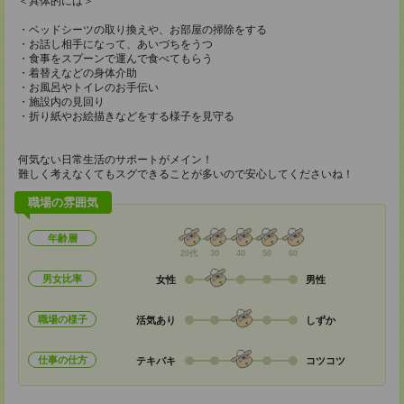
＜具体的には＞
・ベッドシーツの取り換えや、お部屋の掃除をする
・お話し相手になって、あいづちをうつ
・食事をスプーンで運んで食べてもらう
・着替えなどの身体介助
・お風呂やトイレのお手伝い
・施設内の見回り
・折り紙やお絵描きなどをする様子を見守る
何気ない日常生活のサポートがメイン！
難しく考えなくてもスグできることが多いので安心してくださいね！
職場の雰囲気
年齢層
20代
30
40
50
60
男女比率
女性
男性
職場の様子
活気あり
しずか
仕事の仕方
テキパキ
コツコツ