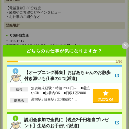
【電話登録】30分程度
・経験やご希望などをインタビュー
・お仕事のご紹介など
登録場所
CS新宿支店
〒163-1517
×
東京都新宿区西新宿 1-6-1 新宿エルタワー 17F
TEL：0120-659-458
どちらのお仕事が気になりますか？
MAIL：
CS_SHINJUKU@manpowergroup.jp
担当：採用担当
1
/10
CS立川支店
【オープニング募集】おばあちゃんのお散歩
〒190-0012
東京都立川市曙町2-34-7 ファーレイーストビル 8F
付き添いも仕事の1つ[派遣]
TEL：0120-659-460
MAIL：
CS_TACHIKAWA@manpowergroup.jp
無資格未経験：時給1500円～ ■週払
給与
担当：採用担当
いOK ■扶養内OK ■日収1万2000円
以上
CS横浜支店
巣鴨駅 / 目白駅 / 北池袋駅 / …
気になる!
勤務地
〒220-8136
神奈川県横浜市西区みなとみらい 2-2-1 横浜ランドマークタワー36F
TEL：0120-659-459
MAIL：
CS_YOKOHAMA@manpowergroup.jp
説明会参加で全員に【現金2千円相当プレゼ
担当：採用担当
ント】生活のお手伝い[派遣]