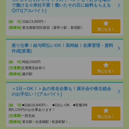
で働ける☆来社不要！働いたその日に給料もらえる
◎/T1[アルバイト]
[給 与]
日給13,000円～
[勤務地]
東京都新宿区新宿（最寄り駅：新宿駅）
気になる！
座り仕事！給与即払いOK！高時給！在庫管理・資料
作成[派遣]
[給 与]
時給1500円
[交通費]
交通費支給有り
気になる！
[勤務地]
藤沢駅
＜1日～OK！＞あの有名企業も！展示会や株主総会
のお手伝い！[アルバイト]
[給 与]
■日給16,840円～ ■日払いOK ■実働3時
間5,120円のお仕事あります！
[交通費]
一部支給
気になる！
[勤務地]
東京駅
/
水道橋駅
/
有楽町駅
/
…