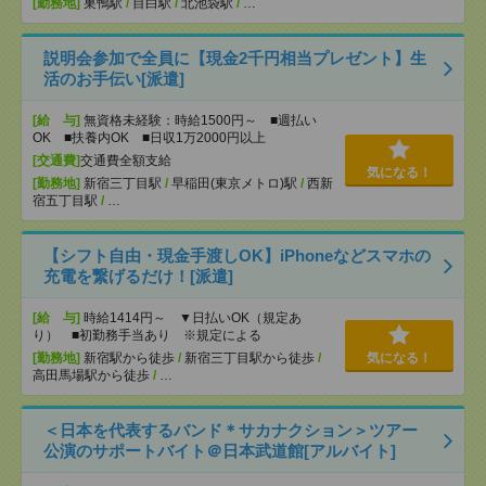
[勤務地]
巣鴨駅
/
目白駅
/
北池袋駅
/
…
説明会参加で全員に【現金2千円相当プレゼント】生
活のお手伝い[派遣]
[給 与]
無資格未経験：時給1500円～ ■週払い
OK ■扶養内OK ■日収1万2000円以上
[交通費]
交通費全額支給
気になる！
[勤務地]
新宿三丁目駅
/
早稲田(東京メトロ)駅
/
西新
宿五丁目駅
/
…
【シフト自由・現金手渡しOK】iPhoneなどスマホの
充電を繋げるだけ！[派遣]
[給 与]
時給1414円～ ▼日払いOK（規定あ
り） ■初勤務手当あり ※規定による
[勤務地]
新宿駅から徒歩
/
新宿三丁目駅から徒歩
/
気になる！
高田馬場駅から徒歩
/
…
＜日本を代表するバンド＊サカナクション＞ツアー
公演のサポートバイト＠日本武道館[アルバイト]