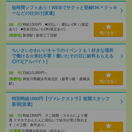
短時間シフトあり！WEBでサクッと登録OK＊クッキ
ーなどの仕分け[派遣]
[給 与]
時給1500円 ■日払い・週払いOK！(規定
あり) ■現金日払いもOK(規定あり)
気になる！
[勤務地]
新宿駅
/
新宿三丁目駅
ちいさいかわいいキャラのイベントも！好きな場所
で働ける☆来社不要！働いたその日に給料もらえる
◎/T1[アルバイト]
[給 与]
日給13,000円～
[勤務地]
神奈川県横浜市港北区（最寄り駅：新横浜
気になる！
駅）
特別時給1800円【ヴァレクストラ】短期スタッフ
新宿[派遣]
[給 与]
時給1800円 ※ご経験・スキルにより優
遇 スマホでかんたんに前払いで給与が受け取れま
す（※上限、条件あり）
[交通費]
交通費全額支給（規定あり）