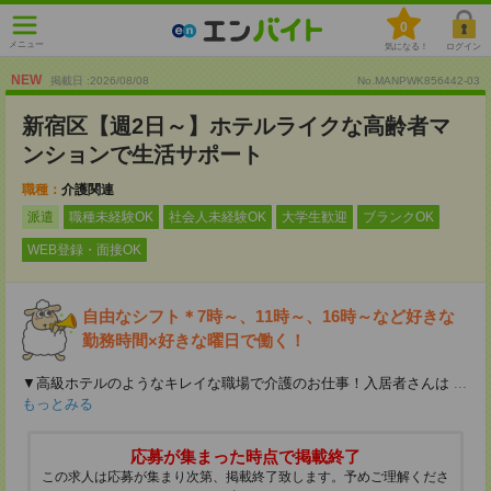
0
メニュー
気になる！
ログイン
NEW
掲載日 :2026
/
08
/
08
No.MANPWK856442-03
新宿区【週2日～】ホテルライクな高齢者マ
ンションで生活サポート
職種：
介護関連
派遣
職種未経験OK
社会人未経験OK
大学生歓迎
ブランクOK
WEB登録・面接OK
自由なシフト＊7時～、11時～、16時～など好きな
勤務時間×好きな曜日で働く！
▼高級ホテルのようなキレイな職場で介護のお仕事！入居者さんは
...
もっとみる
応募が集まった時点で掲載終了
この求人は応募が集まり次第、掲載終了致します。予めご理解くださ