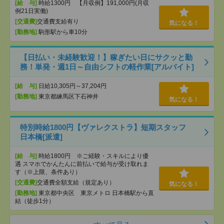
[給 与]
時給1300円 【月収例】191,000円(月収
例21日実働)
[交通費]
交通費支給有り
気になる！
[勤務地]
駒形駅から車10分
【日払い・未経験歓迎！】稼ぎたい日にサクッと勤
務！単発・週1日～自由シフトの軽作業[アルバイト]
[給 与]
日給10,305円～37,204円
[勤務地]
東京都練馬区下石神井
気になる！
特別時給1800円【ヴァレクストラ】短期スタッフ
日本橋[派遣]
[給 与]
時給1800円 ※ご経験・スキルにより優
遇 スマホでかんたんに前払いで給与が受け取れま
す（※上限、条件あり）
[交通費]
交通費全額支給（規定あり）
気になる！
[勤務地]
東京都中央区 東京メトロ 日本橋駅から直
結（徒歩1分）