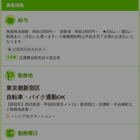
募集情報
給与
無資格未経験：時給1600円～ 経験者：時給1800円～ ★日払い／週払い
制度あり（月払いも選べます）※稼働開始時は手続き完了次第のお支払いと
なります。
交通費別途支給あり
交通費全額支給※規定有
交通費
勤務地
東京都新宿区
自転車・バイク通勤OK
【新宿区】西武新宿・早稲田(東京メトロ)・新宿西口・信濃町・牛込柳町な
ど勤務地多数！
＜シニア向けマンション＞
勤務曜日