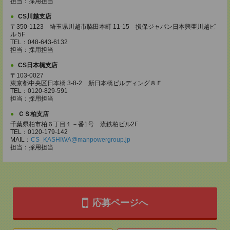
担当：採用担当
CS川越支店
〒350-1123 埼玉県川越市脇田本町 11-15 損保ジャパン日本興亜川越ビ
ル 5F
TEL：048-643-6132
担当：採用担当
CS日本橋支店
〒103-0027
東京都中央区日本橋 3-8-2 新日本橋ビルディング８Ｆ
TEL：0120-829-591
担当：採用担当
ＣＳ柏支店
千葉県柏市柏６丁目１－番1号 流鉄柏ビル2F
TEL：0120-179-142
MAIL：
CS_KASHIWA@manpowergroup.jp
担当：採用担当
応募ページへ