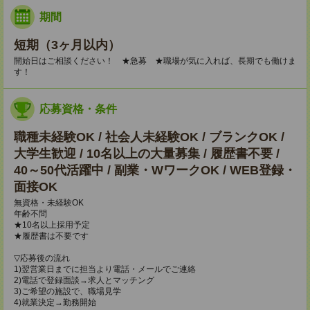
期間
短期（3ヶ月以内）
開始日はご相談ください！ ★急募 ★職場が気に入れば、長期でも働けま
す！
応募資格・条件
職種未経験OK / 社会人未経験OK / ブランクOK /
大学生歓迎 / 10名以上の大量募集 / 履歴書不要 /
40～50代活躍中 / 副業・WワークOK / WEB登録・
面接OK
無資格・未経験OK
年齢不問
★10名以上採用予定
★履歴書は不要です
▽応募後の流れ
1)翌営業日までに担当より電話・メールでご連絡
2)電話で登録面談→求人とマッチング
3)ご希望の施設で、職場見学
4)就業決定→勤務開始