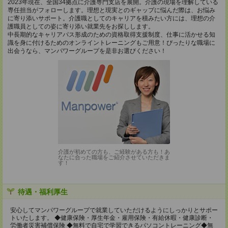
2023年現在、全国34拠点に介護専門支店を展開。介護の現場を理解している
専任担当がフォローします。理想と現実とのギャップに悩んだ際は、お悩み
に寄り添いサポート。介護職としてのキャリアを積みたい方には、理想の介
護職員としての姿に寄り添い就業先をお探しします。
中長期的なキャリアパス形成のための資格取得支援制度、仕事に活かせる知
識を身に付けるためのオンライントレーニングもご用意！ぴったりな職場に
出会うなら、マンパワーグループを是非お選びください！
介護が初めての方も、ご経験がある方も！あ
なたに合った職場をご紹介させていただきま
す！
待遇・福利厚生
安心してマンパワーグループで就業していただけるようにしっかりとサポー
トいたします。 ◆健康保険・厚生年金・雇用保険・有給休暇・健康診断・
労働者災害補償保険 ◆無料で自宅で学習できるパソコントレーニング◆無