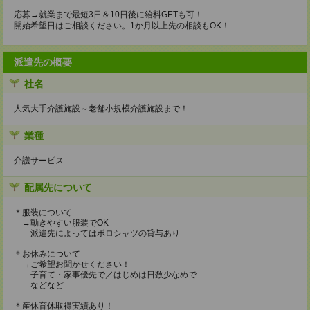
応募→就業まで最短3日＆10日後に給料GETも可！
開始希望日はご相談ください。1か月以上先の相談もOK！
派遣先の概要
社名
人気大手介護施設～老舗小規模介護施設まで！
業種
介護サービス
配属先について
＊服装について
→動きやすい服装でOK
派遣先によってはポロシャツの貸与あり
＊お休みについて
→ご希望お聞かせください！
子育て・家事優先で／はじめは日数少なめで
などなど
＊産休育休取得実績あり！