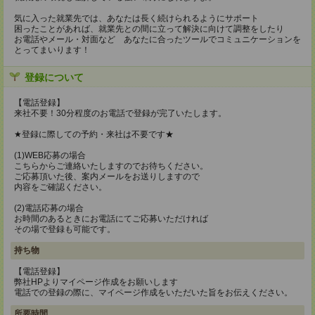
気に入った就業先では、あなたは長く続けられるようにサポート
困ったことがあれば、就業先との間に立って解決に向けて調整をしたり
お電話やメール・対面など あなたに合ったツールでコミュニケーションを
とってまいります！
登録について
【電話登録】
来社不要！30分程度のお電話で登録が完了いたします。
★登録に際しての予約・来社は不要です★
(1)WEB応募の場合
こちらからご連絡いたしますのでお待ちください。
ご応募頂いた後、案内メールをお送りしますので
内容をご確認ください。
(2)電話応募の場合
お時間のあるときにお電話にてご応募いただければ
その場で登録も可能です。
持ち物
【電話登録】
弊社HPよりマイページ作成をお願いします
電話での登録の際に、マイページ作成をいただいた旨をお伝えください。
所要時間