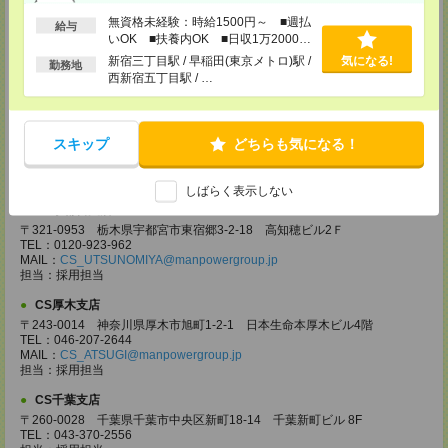
CS大宮支店
無資格未経験：時給1500円～ ■週払
〒330-0854 埼玉県さいたま市大宮区桜木町 1-10-16 シーノ大宮ノース
給与
いOK ■扶養内OK ■日収1万2000円
ウイング 9階
TEL：0120-769-355
以上
新宿三丁目駅 / 早稲田(東京メトロ)駅 /
気になる!
勤務地
MAIL：
CS_OMIYA@manpowergroup.jp
西新宿五丁目駅 / …
担当：採用担当
CS高崎支店
〒370-0831 群馬県高崎市あら町167 高崎第一生命ビルディング11Ｆ
スキップ
どちらも気になる！
TEL：027-320-6558
MAIL：
CS_TAKASAKI@manpowergroup.jp
担当：採用担当
しばらく表示しない
CS宇都宮支店
〒321-0953 栃木県宇都宮市東宿郷3-2-18 高知穂ビル2Ｆ
TEL：0120-923-962
MAIL：
CS_UTSUNOMIYA@manpowergroup.jp
担当：採用担当
CS厚木支店
〒243-0014 神奈川県厚木市旭町1-2-1 日本生命本厚木ビル4階
TEL：046-207-2644
MAIL：
CS_ATSUGI@manpowergroup.jp
担当：採用担当
CS千葉支店
〒260-0028 千葉県千葉市中央区新町18-14 千葉新町ビル 8F
TEL：043-370-2556