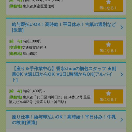
[給 与]
日給10,305円～37,204円
[勤務地]
東京都新宿区愛住町
気になる！
給与即払いOK！高時給！平日休み！古紙の選別など
[派遣]
[給 与]
時給1800円
[交通費]
交通費支給有り
気になる！
[勤務地]
狭山市駅
【座り＆手作業中心】香水shopの梱包スタッフ ★副
業OK ★週1日からOK ★1日1時間からOK[アルバイ
ト]
[給 与]
時給1,400円～
[勤務地]
東京都千代田区内神田2丁目14番12号 星屋
気になる！
第六ビル402号（最寄り駅：神田駅）
座り仕事！給与即払いOK！高時給！平日休み！牛乳
の検査[派遣]