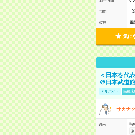
8:
勤務時間
【
期間
履
特徴
気に
＜日本を代
＠日本武道
アルバイト
職種未
サカナク
時
給与