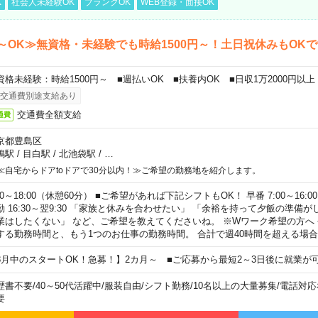
K
社会人未経験OK
ブランクOK
WEB登録・面接OK
～OK≫無資格・未経験でも時給1500円～！土日祝休みもOK
資格未経験：時給1500円～ ■週払いOK ■扶養内OK ■日収1万2000円以上
交通費別途支給あり
交通費全額支給
通費
京都豊島区
鴨駅
/
目白駅
/
北池袋駅
/
…
≪自宅からドアtoドアで30分以内！≫ご希望の勤務地を紹介します。
00～18:00（休憩60分） ■ご希望があれば下記シフトもOK！ 早番 7:00～16:00 遅
勤 16:30～翌9:30 「家族と休みを合わせたい」 「余裕を持って夕飯の準備
業はしたくない」 など、ご希望を教えてくださいね。 ※Wワーク希望の方へ
する勤務時間と、もう1つのお仕事の勤務時間。 合計で週40時間を超える場
8月中のスタートOK！急募！】2カ月～ ■ご応募から最短2～3日後に就業が
歴書不要
/
40～50代活躍中
/
服装自由
/
シフト勤務
/
10名以上の大量募集
/
電話対応
要