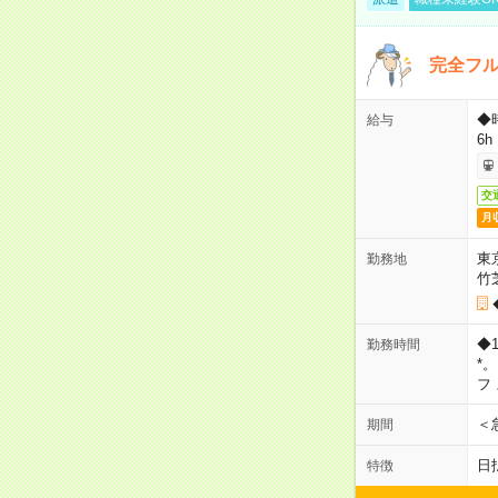
完全フ
◆
給与
6h
交
月
東
勤務地
竹
◆
勤務時間
*
フ
＜
期間
日
特徴