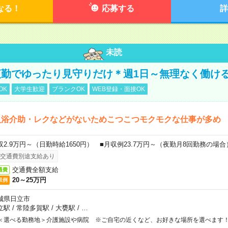
なる！
応募する
詳
未読
勤でゆったり見守りだけ＊週1日～無理なく働け
OK
大学生歓迎
ブランクOK
WEB登録・面接OK
入浴介助・レクなどがないためこつこつモクモクな仕事が多め
収2.9万円～（日勤時給1650円） ■月収例23.7万円～（夜勤月8回勤務の場合
交通費別途支給あり
交通費全額支給
通費
20～25万円
収例
城県日立市
立駅
/
常陸多賀駅
/
大甕駅
/
…
＜選べる勤務地＞介護施設や病院 ※ご自宅の近くなど、お好きな場所を選べます