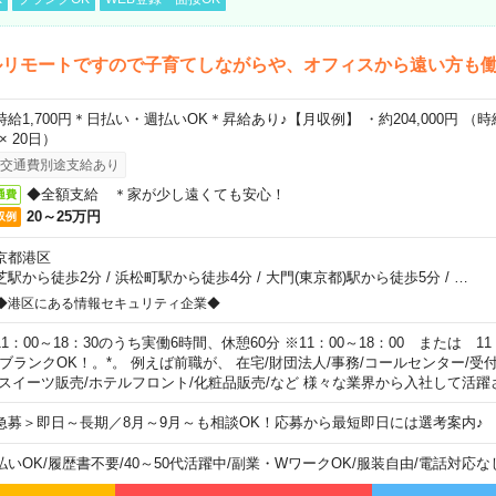
ルリモートですので子育てしながらや、オフィスから遠い方も
時給1,700円＊日払い・週払いOK＊昇給あり♪【月収例】 ・約204,000円 （時給1
 × 20日）
交通費別途支給あり
◆全額支給 ＊家が少し遠くても安心！
通費
20～25万円
収例
京都港区
芝駅から徒歩2分
/
浜松町駅から徒歩4分
/
大門(東京都)駅から徒歩5分
/
…
◆港区にある情報セキュリティ企業◆
11：00～18：30のうち実働6時間、休憩60分 ※11：00～18：00 または 11
。ブランクOK！。*。 例えば前職が、 在宅/財団法人/事務/コールセンター/受
 スイーツ販売/ホテルフロント/化粧品販売/など 様々な業界から入社して活躍
急募＞即日～長期／8月～9月～も相談OK！応募から最短即日には選考案内♪
払いOK
/
履歴書不要
/
40～50代活躍中
/
副業・WワークOK
/
服装自由
/
電話対応な