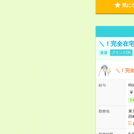
気に
＼！完全在宅
派遣
ブランクOK
＼！完全
時
給与
交
東
勤務地
田