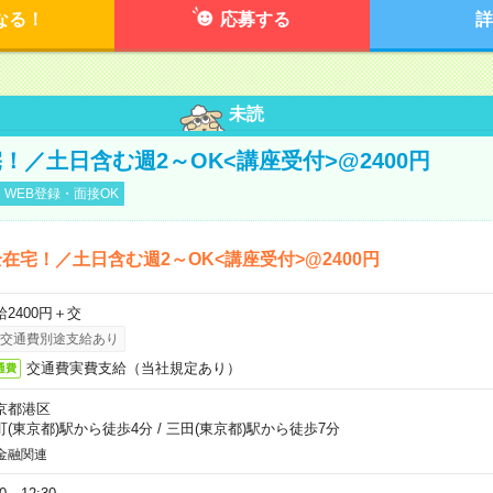
なる！
応募する
詳
未読
！／土日含む週2～OK<講座受付>@2400円
WEB登録・面接OK
在宅！／土日含む週2～OK<講座受付>@2400円
給2400円＋交
交通費別途支給あり
交通費実費支給（当社規定あり）
通費
京都港区
町(東京都)駅から徒歩4分
/
三田(東京都)駅から徒歩7分
金融関連