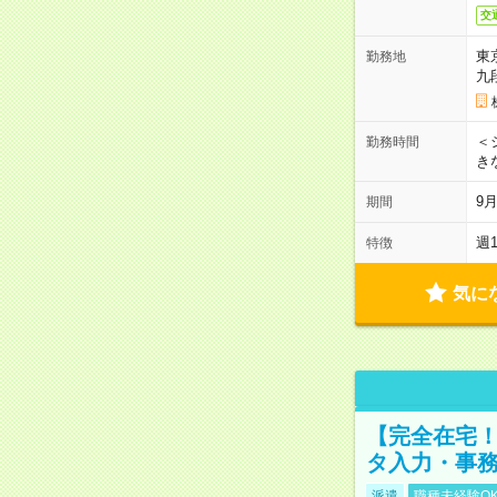
交
東
勤務地
九
＜シ
勤務時間
き
9
期間
週
特徴
気に
【完全在宅！
タ入力・事
派遣
職種未経験O