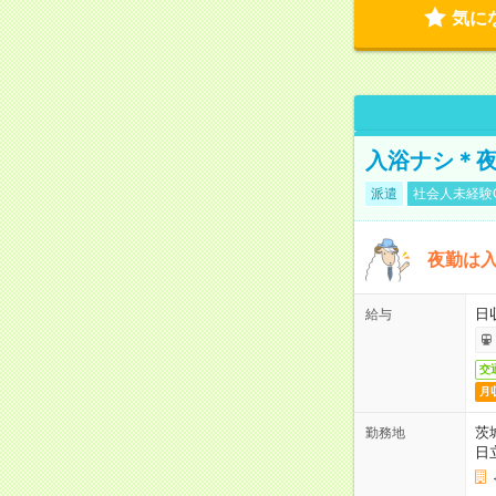
気に
入浴ナシ＊夜
派遣
社会人未経験
夜勤は
日
給与
交
月
茨
勤務地
日