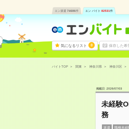
エン派遣
74686
件
エン バイト
82531
件
0
気になるリスト
保存した希
バイトTOP
関東
神奈川県
神奈川区
掲載日 :
2026
/
07
/
03
未経験O
務
派遣
職種未経