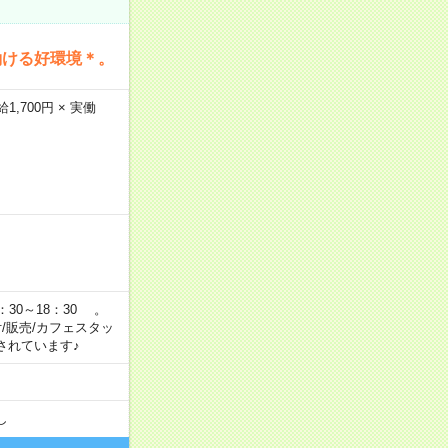
働ける好環境＊。
,700円 × 実働
：30～18：30 。
付/販売/カフェスタッ
されています♪
し