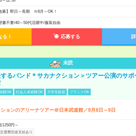
30～12:30
急募】即日～長期 ※8月～OK！
歴書不要
/
40～50代活躍中
/
服装自由
なる！
応募する
詳
未読
表するバンド＊サカナクション＞ツアー公演のサポ
館
経験OK
社会人未経験OK
大学生歓迎
ブランクOK
ションのアリーナツアー＠日本武道館／9月8日～9日
給1250円～
交通費別途支給あり