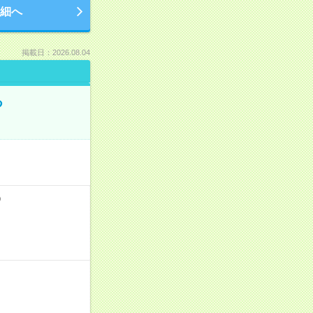
細へ
掲載日：2026.08.04
る
）
！