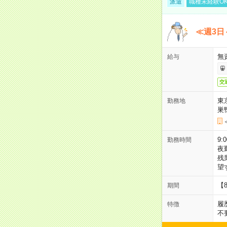
派遣
職種未経験O
≪週3日
無
給与
交
東
勤務地
巣
9:
勤務時間
夜
残
望
【
期間
履
特徴
不