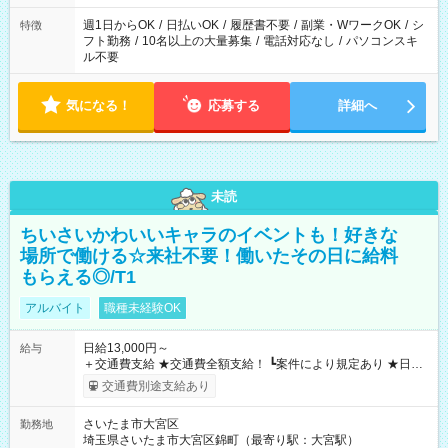
現場によって異なります。 ※勿論、休憩時間はあるのでご安心
ください！
週1日からOK
/
日払いOK
/
履歴書不要
/
副業・WワークOK
/
シ
特徴
フト勤務
/
10名以上の大量募集
/
電話対応なし
/
パソコンスキ
ル不要
気になる！
応募する
詳細へ
未読
ちいさいかわいいキャラのイベントも！好きな
場所で働ける☆来社不要！働いたその日に給料
もらえる◎/T1
アルバイト
職種未経験OK
日給13,000円～
給与
＋交通費支給 ★交通費全額支給！ ┗案件により規定あり ★日払
いOK！（規定あり） ┗働いたその日に現金GET♪ お仕事後はコ
交通費別途支給あり
ンビニATMから 日払い分を引き落とせます！ 【試用期間】試
用期間なし
さいたま市大宮区
勤務地
埼玉県さいたま市大宮区錦町（最寄り駅：大宮駅）