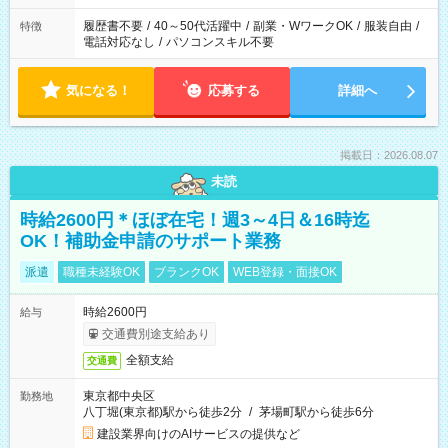
履歴書不要
/
40～50代活躍中
/
副業・WワークOK
/
服装自由
/
特徴
電話対応なし
/
パソコンスキル不要
気になる！
応募する
詳細へ
掲載日：2026.08.07
未読
時給2600円＊ほぼ在宅！週3～4日＆16時迄
OK！補助金申請のサポート業務
派遣
職種未経験OK
ブランクOK
WEB登録・面接OK
時給2600円
給与
交通費別途支給あり
全額支給
交通費
東京都中央区
勤務地
八丁堀(東京都)駅から徒歩2分
/
茅場町駅から徒歩6分
建設業界向けのAIサービスの提供など