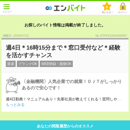
0
メニュー
気になる！
ログイン
お探しのバイト情報は掲載が終了しました。
掲載日 :2026
/
07
/
22
No.STFSV2204409587
週4日＊16時15分まで＊窓口受付など＊経験
を活かすチャンス
派遣
ブランクOK
WEB登録・面接OK
〔金融機関〕人気企業での就業！ＯＪＴがしっかり
あるので安心です！
週4日勤務！マニュアルあり！先輩社員が教えてくれる！質問しや
...
もっとみる
あなたの閲覧履歴からのオススメ