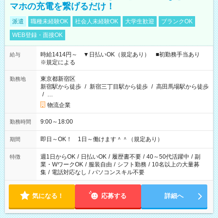
マホの充電を繋げるだけ！
派遣
職種未経験OK
社会人未経験OK
大学生歓迎
ブランクOK
WEB登録・面接OK
時給1414円～ ▼日払いOK（規定あり） ■初勤務手当あり
給与
※規定による
東京都新宿区
勤務地
新宿駅から徒歩
/
新宿三丁目駅から徒歩
/
高田馬場駅から徒歩
/
…
物流企業
9:00～18:00
勤務時間
即日～OK！ 1日～働けます＾＾（規定あり）
期間
週1日からOK
/
日払いOK
/
履歴書不要
/
40～50代活躍中
/
副
特徴
業・WワークOK
/
服装自由
/
シフト勤務
/
10名以上の大量募
集
/
電話対応なし
/
パソコンスキル不要
気になる！
応募する
詳細へ