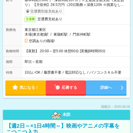
基本時給1500円・深夜時給1875円 ※交通費全額支給（規定あ
給与
り） 【月収例】28.5万円（20日勤務＋深夜120h ※残業なしの場
合）
交通費別途支給あり
交通費支給あり
交通費
東京都江東区
勤務地
木場(東京都)駅
/
東陽町駅
/
門前仲町駅
空調ありの職場!
【夜勤】 20:00～翌5:00 休憩60分 [実働]8時間00分
勤務時間
即日～長期
期間
日払いOK
/
履歴書不要
/
電話対応なし
/
パソコンスキル不要
特徴
気になる！
応募する
詳細へ
掲載日：2026.08.05
未読
【週2日～×1日4時間～】映画やアニメの字幕を
こつこつ入力