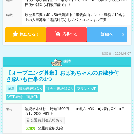
【現在も積極採用中！急募！】2カ月～ ■ご応募から最短2～3
期間
の方へ 今ご覧のお仕事で希望する勤務時間と、もう1つのお仕事
日後の就業も相談可能です！
の勤務時間。 合計で週40時間を超える場合は応募できません。
履歴書不要
/
40～50代活躍中
/
服装自由
/
シフト勤務
/
10名以
特徴
上の大量募集
/
電話対応なし
/
パソコンスキル不要
気になる！
応募する
詳細へ
掲載日：2026.08.07
未読
【オープニング募集】おばあちゃんのお散歩付
き添いも仕事の1つ
派遣
職種未経験OK
社会人未経験OK
ブランクOK
WEB登録・面接OK
無資格未経験：時給1500円～ ■週払いOK ■扶養内OK ■日
給与
収1万2000円以上
交通費別途支給あり
交通費全額支給
交通費