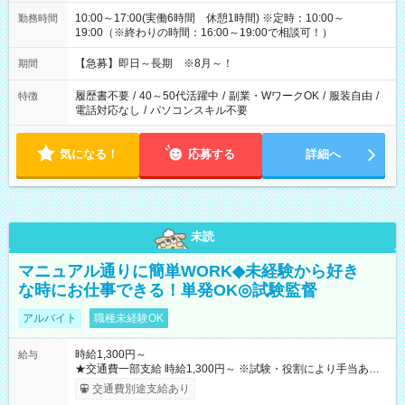
10:00～17:00(実働6時間 休憩1時間) ※定時：10:00～
勤務時間
19:00（※終わりの時間：16:00～19:00で相談可！）
【急募】即日～長期 ※8月～！
期間
履歴書不要
/
40～50代活躍中
/
副業・WワークOK
/
服装自由
/
特徴
電話対応なし
/
パソコンスキル不要
気になる！
応募する
詳細へ
未読
マニュアル通りに簡単WORK◆未経験から好き
な時にお仕事できる！単発OK◎試験監督
アルバイト
職種未経験OK
時給1,300円～
給与
★交通費一部支給 時給1,300円～ ※試験・役割により手当あり
※勤務回数により昇給あり 【即給（前払い）オプションあ
交通費別途支給あり
り！】 希望される場合、勤務から1週間ほどで給与の一部を受け