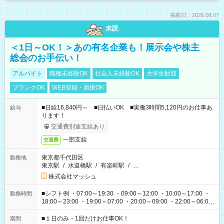
掲載日：2026.08.07
未読
＜1日～OK！＞あの有名企業も！展示会や株主
総会のお手伝い！
アルバイト
職種未経験OK
社会人未経験OK
大学生歓迎
ブランクOK
WEB登録・面接OK
■日給16,840円～ ■日払いOK ■実働3時間5,120円のお仕事あ
給与
ります！
交通費別途支給あり
一部支給
交通費
東京都千代田区
勤務地
東京駅
/
水道橋駅
/
有楽町駅
/
…
株式会社マッシュ
■シフト例 ・07:00～19:30 ・09:00～12:00 ・10:00～17:00 ・
勤務時間
18:00～23:00 ・19:00～07:00 ・20:00～09:00 ・22:00～06:00
etc ★最短で3時間で5,120円のお仕事から 15時間で2万円近く稼
げるお仕事も！ ご希望のお時間に合わせてご紹介！ ※シフトは
■１日のみ・1回だけお仕事OK！
期間