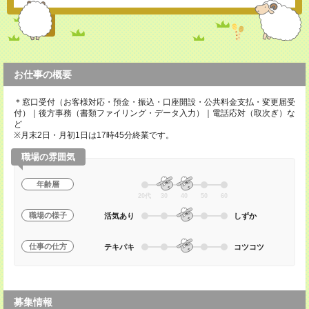
お仕事の概要
＊窓口受付（お客様対応・預金・振込・口座開設・公共料金支払・変更届受
付）｜後方事務（書類ファイリング・データ入力）｜電話応対（取次ぎ）な
ど
※月末2日・月初1日は17時45分終業です。
職場の雰囲気
年齢層
20代
30
40
50
60
職場の様子
活気あり
しずか
仕事の仕方
テキパキ
コツコツ
募集情報