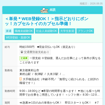
掲載日：2026.08.05
未読
＜単発＊WEB登録OK！＞指示どおりにポン
ッ！カプセルトイのカプセル準備！
派遣
職種未経験OK
社会人未経験OK
大学生歓迎
ブランクOK
WEB登録・面接OK
時給1500円 ■現金日払いもOK（規定あり）
給与
交通費別途支給あり
一部支給 ※登録後、選んだお仕事によって条件が異なる
交通費
ことがあります
東京都東村山市
勤務地
東村山駅
/
秋津駅
/
久米川駅
/
…
大手物流会社（年齢不問／「無理なく続けられる」と好評の
職場です！）
9:00～18:00など ■希望の時間帯を選べます！ ▼他にも様々な時
勤務時間
間帯でお仕事をご用意しています！ ＜シフト例＞ 8:30～12:00
17:00～22:00 13:00～22:00 22:00～翌6:00 など
≪急募≫1日のみの単発からOK！ 即日スタートもOK！ ＃7
期間