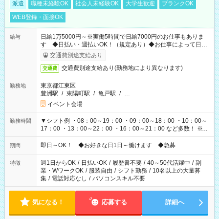
派遣
職種未経験OK
社会人未経験OK
大学生歓迎
ブランクOK
WEB登録・面接OK
日給1万5000円～※実働5時間で日給7000円のお仕事もありま
給与
す ◆日払い・週払いOK！（規定あり）◆お仕事によって日給
も異なります
交通費別途支給あり
交通費別途支給あり(勤務地により異なります)
交通費
東京都江東区
勤務地
豊洲駅
/
東陽町駅
/
亀戸駅
/
…
イベント会場
▼シフト例 ・08：00～19：00 ・09：00～18：00 ・10：00～
勤務時間
17：00 ・13：00～22：00 ・16：00～21：00 など多数！ ※お
仕事により勤務時間が異なります
即日～OK！ ◆お好きな日1日～働けます ◆急募
期間
週1日からOK
/
日払いOK
/
履歴書不要
/
40～50代活躍中
/
副
特徴
業・WワークOK
/
服装自由
/
シフト勤務
/
10名以上の大量募
集
/
電話対応なし
/
パソコンスキル不要
気になる！
応募する
詳細へ