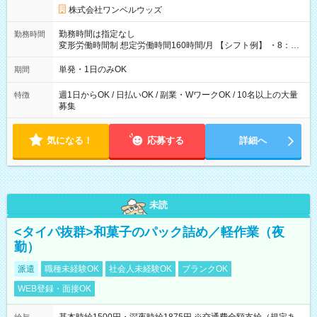
株式会社ワンベルウッズ
勤務時間は指定なし
勤務時間
変形労働時間制 想定労働時間160時間/月 【シフト例】 ・8：00
～21：00
単発・1日のみOK
期間
週1日からOK / 日払いOK / 副業・WワークOK / 10名以上の大量
特徴
募集
気になる！
応募する
詳細へ
未読
<タイパ抜群>和菓子のパック詰め／軽作業（夜
勤）
派遣
職種未経験OK
社会人未経験OK
ブランクOK
WEB登録・面接OK