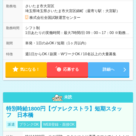
取れます。 ※手数料418円がかかります。 【過去試験日の収入
さいたま市大宮区
勤務地
例】 ・河合塾模擬試験 8:30～17:30（休憩1時間） 時給1,300円
埼玉県埼玉県さいたま市大宮区錦町（最寄り駅：大宮駅）
×8時間＝日収10,400円＋交通費 ※当日の役割により時給＋100
円の場合あり ・国家試験 7:00～13:30（休憩なし） 時給1,300
株式会社全国試験運営センター
円（役割手当＋100円）×6時間＝日収8,400円＋交通費 【試用期
間】試用期間なし
シフト制
勤務時間
1日あたりの実働時間：最大7時間/日 09：00～17：00 ※勤務時
間は 試験により異なります。
単発・1日のみOK / 短期（1ヶ月以内）
期間
週1日からOK / 副業・WワークOK / 10名以上の大量募集
特徴
気になる！
応募する
詳細へ
未読
特別時給1800円【ヴァレクストラ】短期スタッ
フ 日本橋
派遣
ブランクOK
WEB登録・面接OK