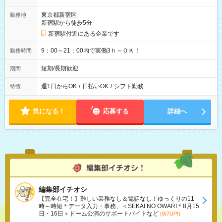
東京都新宿区
勤務地
新宿駅から徒歩5分
新宿駅付近にある企業です
9：00～21：00内で実働3ｈ～ＯＫ！
勤務時間
短期/長期歓迎
期間
週1日からOK
/
日払いOK
/
シフト勤務
特徴
気になる！
応募する
詳細へ
編集部イチオシ
【完全在宅！】難しい業務なし＆電話なし！ゆっくりの11
時～時短＊データ入力・事務、＜SEKAI NO OWARI＊8月15
日・16日＞ドーム公演のサポートバイトなど
(8/7UP!)