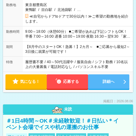
東京都豊島区
勤務地
巣鴨駅
/
目白駅
/
北池袋駅
/
…
≪自宅からドアtoドアで30分以内！≫ご希望の勤務地を紹介
します。
9:00～18:00（休憩60分） ■ご希望があれば下記シフトもOK！
勤務時間
早番 7:00～16:00 遅番 10:00～19:00 夜勤 16:30～翌9:30 「家族
と休みを合わせたい」 「余裕を持って夕飯の準備がしたい」
「できれば残業はしたくない」 など、ご希望を教えてください
【8月中のスタートOK！急募！】2カ月～ ■ご応募から最短2～
期間
ね。 ※Wワーク希望の方へ 今ご覧のお仕事で希望する勤務時間
3日後に就業が可能です！
と、もう1つのお仕事の勤務時間。 合計で週40時間を超える場
合は応募できません。
履歴書不要
/
40～50代活躍中
/
服装自由
/
シフト勤務
/
10名以
特徴
上の大量募集
/
電話対応なし
/
パソコンスキル不要
気になる！
応募する
詳細へ
掲載日：2026.08.06
未読
＃1日4時間～OK＃未経験歓迎！＃日払い＊イ
ベント会場でイスや机の運搬のお仕事