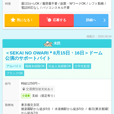
週1日からOK
/
履歴書不要
/
副業・WワークOK
/
シフト勤務
/
特徴
電話対応なし
/
パソコンスキル不要
気になる！
応募する
詳細へ
掲載日：2026.08.04
未読
＜SEKAI NO OWARI＊8月15日・16日＞ドーム
公演のサポートバイト
アルバイト
職種未経験OK
社会人未経験OK
大学生歓迎
ブランクOK
時給1250円～
給与
交通費別途支給あり
支給（規定有り）
交通費
東京都文京区
勤務地
後楽園駅から徒歩5分
/
水道橋駅から徒歩5分
/
春日(東京都)駅
から徒歩7分