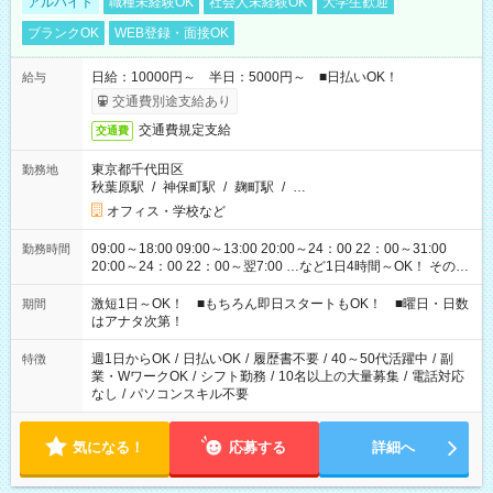
アルバイト
職種未経験OK
社会人未経験OK
大学生歓迎
ブランクOK
WEB登録・面接OK
日給：10000円～ 半日：5000円～ ■日払いOK！
給与
交通費別途支給あり
交通費規定支給
交通費
東京都千代田区
勤務地
秋葉原駅
/
神保町駅
/
麹町駅
/
…
オフィス・学校など
09:00～18:00 09:00～13:00 20:00～24：00 22：00～31:00
勤務時間
20:00～24：00 22：00～翌7:00 …など1日4時間～OK！ その他
シフトもございます！ お気軽にご相談ください！
激短1日～OK！ ■もちろん即日スタートもOK！ ■曜日・日数
期間
はアナタ次第！
週1日からOK
/
日払いOK
/
履歴書不要
/
40～50代活躍中
/
副
特徴
業・WワークOK
/
シフト勤務
/
10名以上の大量募集
/
電話対応
なし
/
パソコンスキル不要
気になる！
応募する
詳細へ