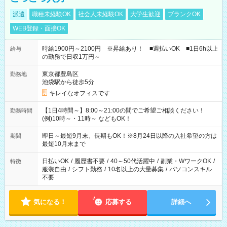
派遣
職種未経験OK
社会人未経験OK
大学生歓迎
ブランクOK
WEB登録・面接OK
時給1900円～2100円 ※昇給あり！ ■週払いOK ■1日6h以上
給与
の勤務で日収1万円～
東京都豊島区
勤務地
池袋駅から徒歩5分
キレイなオフィスです
【1日4時間～】8:00～21:00の間でご希望ご相談ください！
勤務時間
(例)10時～・11時～ などもOK！
即日～最短9月末、長期もOK！※8月24日以降の入社希望の方は
期間
最短10月末まで
日払いOK
/
履歴書不要
/
40～50代活躍中
/
副業・WワークOK
/
特徴
服装自由
/
シフト勤務
/
10名以上の大量募集
/
パソコンスキル
不要
気になる！
応募する
詳細へ