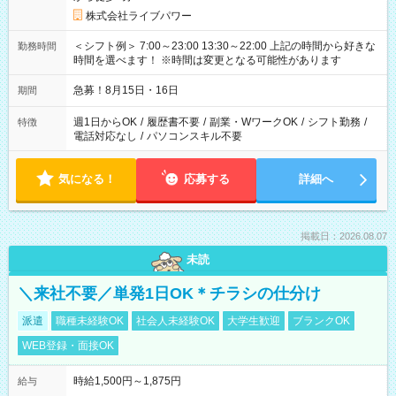
株式会社ライブパワー
＜シフト例＞ 7:00～23:00 13:30～22:00 上記の時間から好きな
勤務時間
時間を選べます！ ※時間は変更となる可能性があります
急募！8月15日・16日
期間
週1日からOK
/
履歴書不要
/
副業・WワークOK
/
シフト勤務
/
特徴
電話対応なし
/
パソコンスキル不要
気になる！
応募する
詳細へ
掲載日：2026.08.07
未読
＼来社不要／単発1日OK＊チラシの仕分け
派遣
職種未経験OK
社会人未経験OK
大学生歓迎
ブランクOK
WEB登録・面接OK
時給1,500円～1,875円
給与