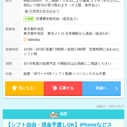
時給1800円 ※ご経験・スキルにより優遇 スマホでかんたんに
給与
前払いで給与が受け取れます（※上限、条件あり）
交通費別途支給あり
交通費全額支給（規定あり）
交通費
東京都中央区
勤務地
東京都中央区 東京メトロ 日本橋駅から直結（徒歩1分）
Valextra
10:00～20:00 実働7.5時間／休憩1.5時間 営業時間に合わせた
勤務時間
シフト制
3か月程度の短期予定 ※開始日はお気軽にご相談ください
期間
副業・WワークOK
/
シフト勤務
/
パソコンスキル不要
特徴
気になる！
応募する
詳細へ
掲載日：2026.08.07
未読
【シフト自由・現金手渡しOK】iPhoneなどス