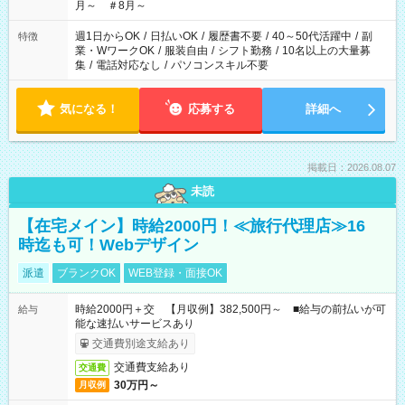
月～ ＃8月～
週1日からOK
/
日払いOK
/
履歴書不要
/
40～50代活躍中
/
副
特徴
業・WワークOK
/
服装自由
/
シフト勤務
/
10名以上の大量募
集
/
電話対応なし
/
パソコンスキル不要
気になる！
応募する
詳細へ
掲載日：2026.08.07
未読
【在宅メイン】時給2000円！≪旅行代理店≫16
時迄も可！Webデザイン
派遣
ブランクOK
WEB登録・面接OK
時給2000円＋交 【月収例】382,500円～ ■給与の前払いが可
給与
能な速払いサービスあり
交通費別途支給あり
交通費支給あり
交通費
30万円～
月収例