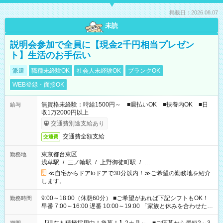
掲載日：2026.08.07
未読
説明会参加で全員に【現金2千円相当プレゼン
ト】生活のお手伝い
派遣
職種未経験OK
社会人未経験OK
ブランクOK
WEB登録・面接OK
無資格未経験：時給1500円～ ■週払いOK ■扶養内OK ■日
給与
収1万2000円以上
交通費別途支給あり
交通費全額支給
交通費
東京都台東区
勤務地
浅草駅
/
三ノ輪駅
/
上野御徒町駅
/
…
≪自宅からドアtoドアで30分以内！≫ご希望の勤務地を紹介
します。
9:00～18:00（休憩60分） ■ご希望があれば下記シフトもOK！
勤務時間
早番 7:00～16:00 遅番 10:00～19:00 「家族と休みを合わせた
い」 「余裕を持って夕飯の準備がしたい」 「できれば残業はし
たくない」 など、ご希望を教えてくださいね。 ※Wワーク希望