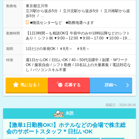
東京都立川市
勤務地
立川駅から徒歩5分
/
立川北駅から徒歩5分
/
立川南駅から徒
歩5分
/
…
■物流センターなど ■勤務地選べます
【1日3時間～も相談OK!】午前中のみや18時以降などのシフト
勤務時間
あり！ シフト例 ▼9:00～12:00 ▼9:00～17:00 ▼10:00～19:00
▼18:00～21:00
1日だけの単発OK！＃8月～ ＃9月～
期間
週1日からOK
/
日払いOK
/
40～50代活躍中
/
副業・Wワーク
特徴
OK
/
服装自由
/
シフト勤務
/
10名以上の大量募集
/
電話対応な
し
/
パソコンスキル不要
気になる！
応募する
詳細へ
掲載日：2026.08.06
未読
【激単1日勤務OK!】ホテルなどの会場で株主総
会のサポートスタッフ＊日払いOK