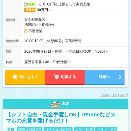
1ヶ月3万円を上限として実費支給
交通費
30万円～
月収例
東京都豊島区
勤務地
池袋駅から徒歩5分
不動産業
10:00-19:00（休憩60分）実働8時間
勤務時間
2026年08月17日～長期 ※開始日相談OK ※08月～
期間
履歴書不要
/
40～50代活躍中
特徴
気になる！
応募する
詳細へ
掲載日：2026.08.07
未読
【シフト自由・現金手渡しOK】iPhoneなどス
マホの充電を繋げるだけ！
派遣
職種未経験OK
社会人未経験OK
大学生歓迎
ブランクOK