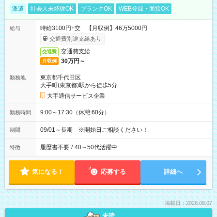
派遣
社会人未経験OK
ブランクOK
WEB登録・面接OK
時給3100円+交 【月収例】46万5000円
給与
交通費別途支給あり
交通費支給
交通費
30万円～
月収例
東京都千代田区
勤務地
大手町(東京都)駅から徒歩5分
大手通信サービス企業
9:00～17:30（休憩:60分）
勤務時間
09/01～長期 ※開始日ご相談ください！
期間
履歴書不要
/
40～50代活躍中
特徴
気になる！
応募する
詳細へ
掲載日：2026.08.07
未読