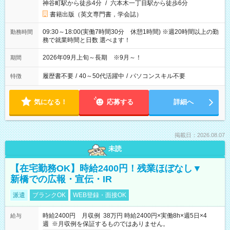
神谷町駅から徒歩4分
/
六本木一丁目駅から徒歩6分
書籍出版（英文専門書，学会誌）
09:30～18:00(実働7時間30分 休憩1時間) ※週20時間以上の勤
勤務時間
務で就業時間と日数 選べます！
2026年09月上旬～長期 ※9月～！
期間
履歴書不要
/
40～50代活躍中
/
パソコンスキル不要
特徴
気になる！
応募する
詳細へ
掲載日：2026.08.07
未読
【在宅勤務OK】時給2400円！残業ほぼなし▼
新橋での広報・宣伝・IR
派遣
ブランクOK
WEB登録・面接OK
時給2400円 月収例 38万円 時給2400円×実働8h×週5日×4
給与
週 ※月収例を保証するものではありません。