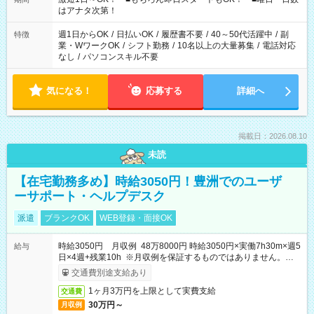
はアナタ次第！
週1日からOK
/
日払いOK
/
履歴書不要
/
40～50代活躍中
/
副
特徴
業・WワークOK
/
シフト勤務
/
10名以上の大量募集
/
電話対応
なし
/
パソコンスキル不要
気になる！
応募する
詳細へ
掲載日：2026.08.10
未読
【在宅勤務多め】時給3050円！豊洲でのユーザ
ーサポート・ヘルプデスク
派遣
ブランクOK
WEB登録・面接OK
時給3050円 月収例 48万8000円 時給3050円×実働7h30m×週5
給与
日×4週+残業10h ※月収例を保証するものではありません。※給
与即受取りサービス利用可（利用条件有）
交通費別途支給あり
1ヶ月3万円を上限として実費支給
交通費
30万円～
月収例