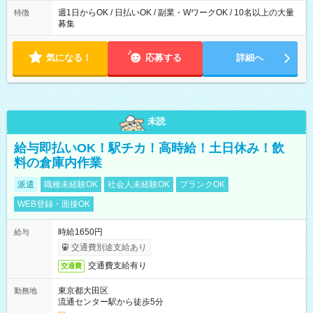
週1日からOK / 日払いOK / 副業・WワークOK / 10名以上の大量
特徴
募集
気になる！
応募する
詳細へ
未読
給与即払いOK！駅チカ！高時給！土日休み！飲
料の倉庫内作業
派遣
職種未経験OK
社会人未経験OK
ブランクOK
WEB登録・面接OK
時給1650円
給与
交通費別途支給あり
交通費支給有り
交通費
東京都大田区
勤務地
流通センター駅から徒歩5分