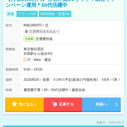
ンペーン運用＊50代活躍中
派遣
ブランクOK
WEB登録・面接OK
時給3800円＋交
給与
交通費別途支給あり
交通費別途
交通費
東京都目黒区
勤務地
目黒駅から徒歩4分
IT・Web・通信
9:00～18:00
勤務時間
2026/8/20～長期 ※1年の予定(延長の可能性有) ※8月～OK！
期間
履歴書不要
/
40～50代活躍中
/
服装自由
特徴
気になる！
応募する
詳細へ
掲載日：2026.08.07