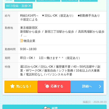
WEB登録・面接OK
時給1414円～ ▼日払いOK（規定あり） ■初勤務手当あり
給与
※規定による
東京都新宿区
勤務地
新宿駅から徒歩
/
新宿三丁目駅から徒歩
/
高田馬場駅から徒歩
/
…
物流企業
9:00～18:00
勤務時間
即日～OK！ 1日～働けます＾＾（規定あり）
期間
週1日からOK
/
日払いOK
/
履歴書不要
/
40～50代活躍中
/
副
特徴
業・WワークOK
/
服装自由
/
シフト勤務
/
10名以上の大量募
集
/
電話対応なし
/
パソコンスキル不要
気になる！
応募する
詳細へ
掲載日：2026.08.03
未読