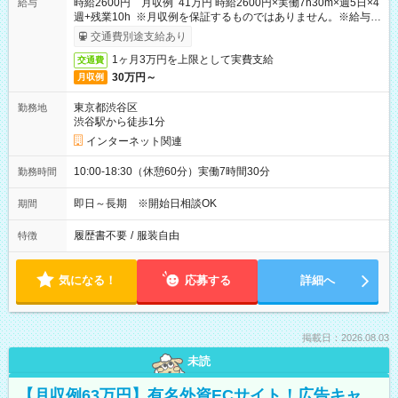
時給2600円 月収例 41万円 時給2600円×実働7h30m×週5日×4
給与
週+残業10h ※月収例を保証するものではありません。※給与即
受取りサービス利用可（利用条件有）
交通費別途支給あり
1ヶ月3万円を上限として実費支給
交通費
30万円～
月収例
東京都渋谷区
勤務地
渋谷駅から徒歩1分
インターネット関連
10:00-18:30（休憩60分）実働7時間30分
勤務時間
即日～長期 ※開始日相談OK
期間
履歴書不要
/
服装自由
特徴
気になる！
応募する
詳細へ
掲載日：2026.08.03
未読
【月収例63万円】有名外資ECサイト！広告キャ