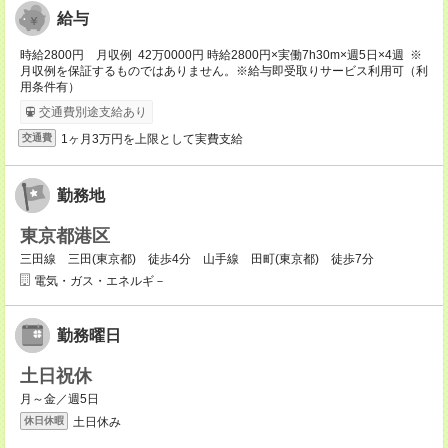
給与
時給2800円 月収例 42万0000円 時給2800円×実働7h30m×週5日×4週 ※
月収例を保証するものではありません。※給与即受取りサービス利用可（利
用条件有）
交通費別途支給あり
1ヶ月3万円を上限として実費支給
交通費
勤務地
東京都港区
三田線 三田(東京都) 徒歩4分 山手線 田町(東京都) 徒歩7分
電気・ガス・エネルギ－
勤務曜日
土日祝休
月～金／週5日
土日休み
休日休暇