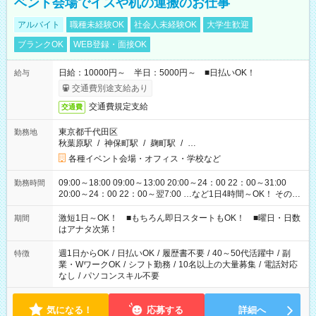
ベント会場でイスや机の運搬のお仕事
アルバイト
職種未経験OK
社会人未経験OK
大学生歓迎
ブランクOK
WEB登録・面接OK
日給：10000円～ 半日：5000円～ ■日払いOK！
給与
交通費別途支給あり
交通費規定支給
交通費
東京都千代田区
勤務地
秋葉原駅
/
神保町駅
/
麹町駅
/
…
各種イベント会場・オフィス・学校など
09:00～18:00 09:00～13:00 20:00～24：00 22：00～31:00
勤務時間
20:00～24：00 22：00～翌7:00 …など1日4時間～OK！ その他
シフトもございます！ お気軽にご相談ください！
激短1日～OK！ ■もちろん即日スタートもOK！ ■曜日・日数
期間
はアナタ次第！
週1日からOK
/
日払いOK
/
履歴書不要
/
40～50代活躍中
/
副
特徴
業・WワークOK
/
シフト勤務
/
10名以上の大量募集
/
電話対応
なし
/
パソコンスキル不要
気になる！
応募する
詳細へ