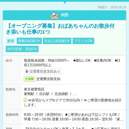
掲載日：2026.08.10
未読
【オープニング募集】おばあちゃんのお散歩付
き添いも仕事の1つ
派遣
職種未経験OK
社会人未経験OK
ブランクOK
WEB登録・面接OK
無資格未経験：時給1500円～ ■週払いOK ■扶養内OK ■日
給与
収1万2000円以上
交通費別途支給あり
交通費全額支給
交通費
東京都豊島区
勤務地
巣鴨駅
/
目白駅
/
北池袋駅
/
…
≪自宅からドアtoドアで30分以内！≫ご希望の勤務地を紹介
します。
9:00～18:00（休憩60分） ■ご希望があれば下記シフトもOK！
勤務時間
早番 7:00～16:00 遅番 10:00～19:00 夜勤 16:30～翌9:30 「家族
と休みを合わせたい」 「余裕を持って夕飯の準備がしたい」
「できれば残業はしたくない」 など、ご希望を教えてください