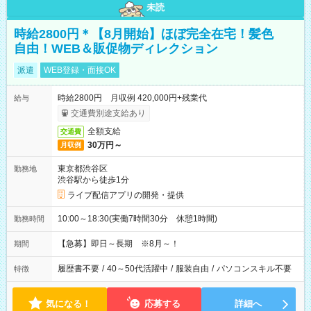
未読
時給2800円＊【8月開始】ほぼ完全在宅！髪色
自由！WEB＆販促物ディレクション
派遣
WEB登録・面接OK
時給2800円 月収例 420,000円+残業代
給与
交通費別途支給あり
全額支給
交通費
30万円～
月収例
東京都渋谷区
勤務地
渋谷駅から徒歩1分
ライブ配信アプリの開発・提供
10:00～18:30(実働7時間30分 休憩1時間)
勤務時間
【急募】即日～長期 ※8月～！
期間
履歴書不要
/
40～50代活躍中
/
服装自由
/
パソコンスキル不要
特徴
気になる！
応募する
詳細へ