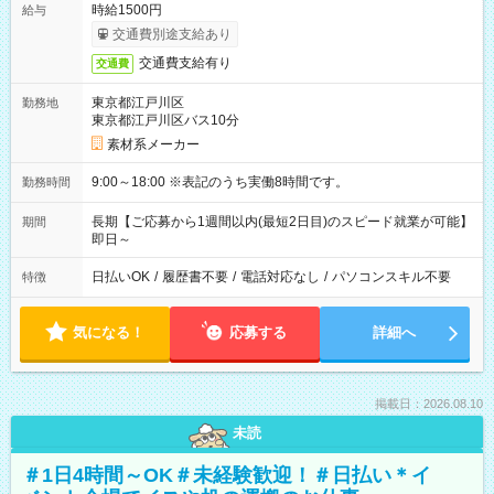
時給1500円
給与
交通費別途支給あり
交通費支給有り
交通費
東京都江戸川区
勤務地
東京都江戸川区バス10分
素材系メーカー
9:00～18:00 ※表記のうち実働8時間です。
勤務時間
長期【ご応募から1週間以内(最短2日目)のスピード就業が可能】
期間
即日～
日払いOK
/
履歴書不要
/
電話対応なし
/
パソコンスキル不要
特徴
気になる！
応募する
詳細へ
掲載日：2026.08.10
未読
＃1日4時間～OK＃未経験歓迎！＃日払い＊イ