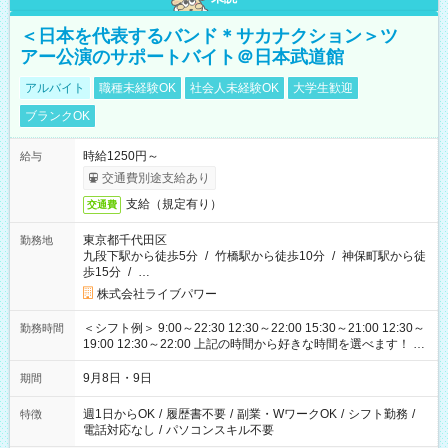
＜日本を代表するバンド＊サカナクション＞ツ
アー公演のサポートバイト＠日本武道館
アルバイト
職種未経験OK
社会人未経験OK
大学生歓迎
ブランクOK
時給1250円～
給与
交通費別途支給あり
支給（規定有り）
交通費
東京都千代田区
勤務地
九段下駅から徒歩5分
/
竹橋駅から徒歩10分
/
神保町駅から徒
歩15分
/
…
株式会社ライブパワー
＜シフト例＞ 9:00～22:30 12:30～22:00 15:30～21:00 12:30～
勤務時間
19:00 12:30～22:00 上記の時間から好きな時間を選べます！ ※
時間は変更となる可能性があります
9月8日・9日
期間
週1日からOK
/
履歴書不要
/
副業・WワークOK
/
シフト勤務
/
特徴
電話対応なし
/
パソコンスキル不要