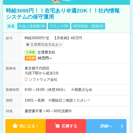
時給3000円！！在宅あり＠週2OK！！社内情報
システムの保守運用
派遣
社会人未経験OK
ブランクOK
WEB登録・面接OK
時給3000円+交 【月収例】48万円
給与
交通費別途支給あり
交通費支給
交通費
30万円～
月収例
東京都千代田区
勤務地
九段下駅から徒歩1分
ソフトウェア会社
9:00～18:00（休憩:60分） ※残業少なめ
勤務時間
10/01～長期 ※開始日ご相談ください！
期間
履歴書不要
/
40～50代活躍中
特徴
気になる！
応募する
詳細へ