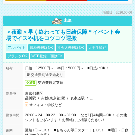
掲載日：2026.08.06
未読
＜夜勤＞早く終わっても日給保障＊イベント会
場でイスや机をコツコツ運搬
アルバイト
職種未経験OK
社会人未経験OK
大学生歓迎
ブランクOK
WEB登録・面接OK
日給：12500円～ 半日：5000円～ ■日払いOK！
給与
交通費別途支給あり
交通費規定支給
交通費
東京都港区
勤務地
品川駅
/
赤坂(東京都)駅
/
表参道駅
/
…
オフィス・学校など
20:00～24：00 22：00～31:00 …など1日4時間～OK！ その他
勤務時間
シフトもございます！ お気軽にご相談ください！
激短1日～OK！ ■もちろん即日スタートもOK！ ■曜日・日数
期間