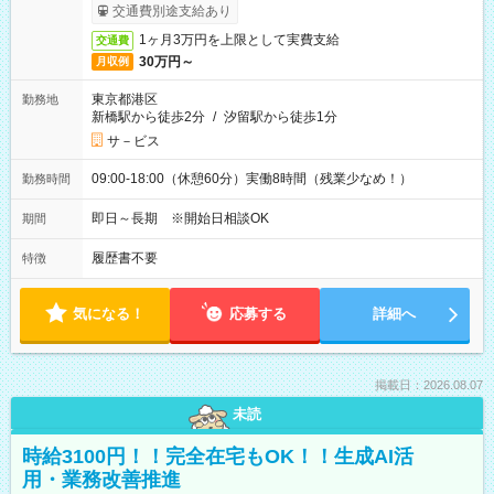
交通費別途支給あり
1ヶ月3万円を上限として実費支給
交通費
30万円～
月収例
東京都港区
勤務地
新橋駅から徒歩2分
/
汐留駅から徒歩1分
サ－ビス
09:00-18:00（休憩60分）実働8時間（残業少なめ！）
勤務時間
即日～長期 ※開始日相談OK
期間
履歴書不要
特徴
気になる！
応募する
詳細へ
掲載日：2026.08.07
未読
時給3100円！！完全在宅もOK！！生成AI活
用・業務改善推進