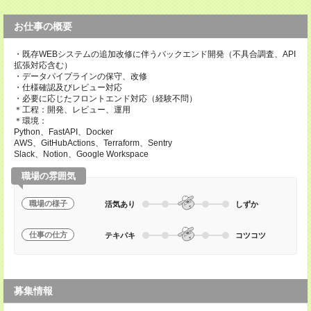
お仕事の概要
・既存WEBシステムの追加改修に伴うバックエンド開発（不具合調査、API
拡張対応含む）
・データパイプラインの保守、改修
・仕様確認及びレビュー対応
・必要に応じたフロントエンド対応（経験不問）
＊工程：開発、レビュー、運用
＊環境：
Python、FastAPI、Docker
AWS、GitHubActions、Terraform、Sentry
Slack、Notion、Google Workspace
職場の雰囲気
職場の様子
活気あり
しずか
仕事の仕方
テキパキ
コツコツ
募集情報