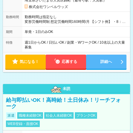
埼玉県さいたま市大宮区錦町（最寄り駅：大宮駅）
株式会社ワンベルウッズ
勤務時間は指定なし
勤務時間
変形労働時間制 想定労働時間160時間/月 【シフト例】 ・8：00
～21：00
単発・1日のみOK
期間
週1日からOK / 日払いOK / 副業・WワークOK / 10名以上の大量
特徴
募集
気になる！
応募する
詳細へ
未読
給与即払いOK！高時給！土日休み！リーチフォ
ーク
派遣
職種未経験OK
社会人未経験OK
ブランクOK
WEB登録・面接OK