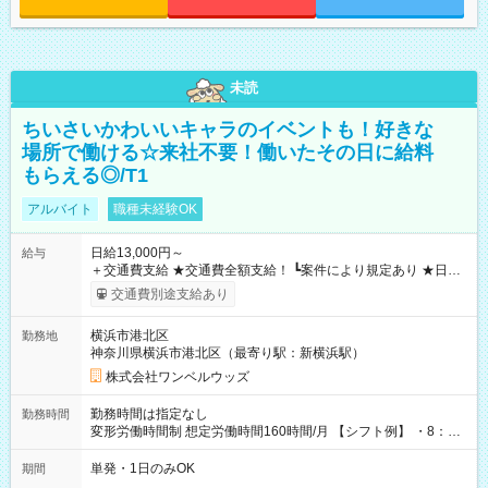
未読
ちいさいかわいいキャラのイベントも！好きな
場所で働ける☆来社不要！働いたその日に給料
もらえる◎/T1
アルバイト
職種未経験OK
日給13,000円～
給与
＋交通費支給 ★交通費全額支給！ ┗案件により規定あり ★日払
いOK！（規定あり） ┗働いたその日に現金GET♪ お仕事後はコ
交通費別途支給あり
ンビニATMから 日払い分を引き落とせます！ 【試用期間】試
用期間なし
横浜市港北区
勤務地
神奈川県横浜市港北区（最寄り駅：新横浜駅）
株式会社ワンベルウッズ
勤務時間は指定なし
勤務時間
変形労働時間制 想定労働時間160時間/月 【シフト例】 ・8：00
～21：00
単発・1日のみOK
期間