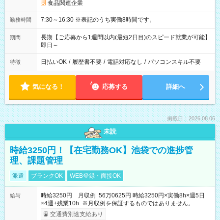
食品関連企業
7:30～16:30 ※表記のうち実働8時間です。
勤務時間
長期【ご応募から1週間以内(最短2日目)のスピード就業が可能】
期間
即日～
日払いOK
/
履歴書不要
/
電話対応なし
/
パソコンスキル不要
特徴
気になる！
応募する
詳細へ
掲載日：2026.08.06
未読
時給3250円！【在宅勤務OK】池袋での進捗管
理、課題管理
派遣
ブランクOK
WEB登録・面接OK
時給3250円 月収例 56万0625円 時給3250円×実働8h×週5日
給与
×4週+残業10h ※月収例を保証するものではありません。
交通費別途支給あり