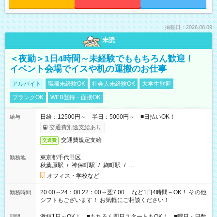
掲載日：2026.08.09
未読
＜夜勤＞1日4時間～未経験でももちろん歓迎！
イベント会場でイスや机の運搬のお仕事
アルバイト
職種未経験OK
社会人未経験OK
大学生歓迎
ブランクOK
WEB登録・面接OK
日給：12500円～ 半日：5000円～ ■日払いOK！
給与
交通費別途支給あり
交通費規定支給
交通費
東京都千代田区
勤務地
秋葉原駅
/
神保町駅
/
麹町駅
/
…
オフィス・学校など
20:00～24：00 22：00～翌7:00 …など1日4時間～OK！ その他
勤務時間
シフトもございます！ お気軽にご相談ください！
激短1日～OK！ ■もちろん即日スタートもOK！ ■曜日・日数
期間