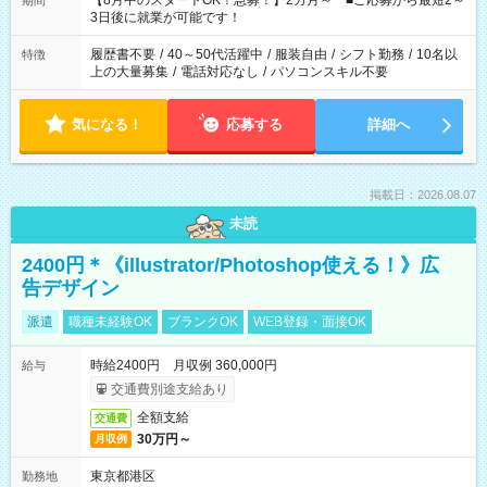
【8月中のスタートOK！急募！】2カ月～ ■ご応募から最短2～
期間
ね。 ※Wワーク希望の方へ 今ご覧のお仕事で希望する勤務時間
3日後に就業が可能です！
と、もう1つのお仕事の勤務時間。 合計で週40時間を超える場
合は応募できません。
履歴書不要
/
40～50代活躍中
/
服装自由
/
シフト勤務
/
10名以
特徴
上の大量募集
/
電話対応なし
/
パソコンスキル不要
気になる！
応募する
詳細へ
掲載日：2026.08.07
未読
2400円＊《illustrator/Photoshop使える！》広
告デザイン
派遣
職種未経験OK
ブランクOK
WEB登録・面接OK
時給2400円 月収例 360,000円
給与
交通費別途支給あり
全額支給
交通費
30万円～
月収例
東京都港区
勤務地