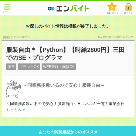
0
メニュー
気になる！
ログイン
お探しのバイト情報は掲載が終了しました。
掲載日 :2026
/
07
/
02
No.RSTI260602896D/12
服装自由＊【Python】【時給2800円】三田
でのSE・プログラマ
派遣
ブランクOK
WEB登録・面接OK
～同業務多数いるので安心！服装自由～
～同業務多数いるので安心！服装自由～▼エネルギー電力事業会社
...
もっとみる
あなたの閲覧履歴からのオススメ