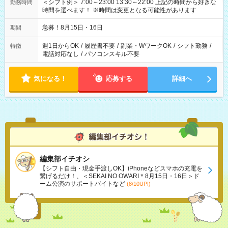
＜シフト例＞ 7:00～23:00 13:30～22:00 上記の時間から好きな
勤務時間
時間を選べます！ ※時間は変更となる可能性があります
急募！8月15日・16日
期間
週1日からOK
/
履歴書不要
/
副業・WワークOK
/
シフト勤務
/
特徴
電話対応なし
/
パソコンスキル不要
気になる！
応募する
詳細へ
編集部イチオシ
【シフト自由・現金手渡しOK】iPhoneなどスマホの充電を
繋げるだけ！、＜SEKAI NO OWARI＊8月15日・16日＞ド
ーム公演のサポートバイトなど
(8/10UP!)