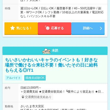
はアナタ次第！
週1日からOK
/
日払いOK
/
履歴書不要
/
40～50代活躍中
/
副
特徴
業・WワークOK
/
シフト勤務
/
10名以上の大量募集
/
電話対応
なし
/
パソコンスキル不要
気になる！
応募する
詳細へ
未読
ちいさいかわいいキャラのイベントも！好きな
場所で働ける☆来社不要！働いたその日に給料
もらえる◎/T1
アルバイト
職種未経験OK
日給13,000円～
給与
＋交通費支給 ★交通費全額支給！ ┗案件により規定あり ★日払
いOK！（規定あり） ┗働いたその日に現金GET♪ お仕事後はコ
交通費別途支給あり
ンビニATMから 日払い分を引き落とせます！ 【試用期間】試
用期間なし
さいたま市大宮区
勤務地