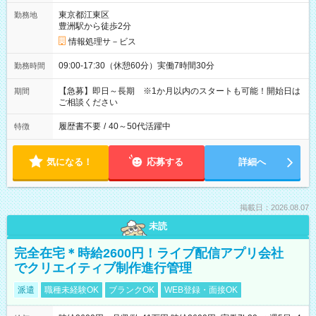
東京都江東区
勤務地
豊洲駅から徒歩2分
情報処理サ－ビス
09:00-17:30（休憩60分）実働7時間30分
勤務時間
【急募】即日～長期 ※1か月以内のスタートも可能！開始日は
期間
ご相談ください
履歴書不要
/
40～50代活躍中
特徴
気になる！
応募する
詳細へ
掲載日：2026.08.07
未読
完全在宅＊時給2600円！ライブ配信アプリ会社
でクリエイティブ制作進行管理
派遣
職種未経験OK
ブランクOK
WEB登録・面接OK