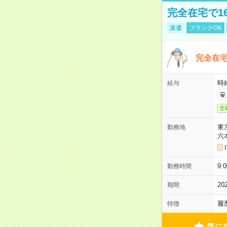
完全在宅で1
派遣
ブランクOK
完全在宅
時
給与
交
東
勤務地
六
9:
勤務時間
2
期間
履
特徴
気に