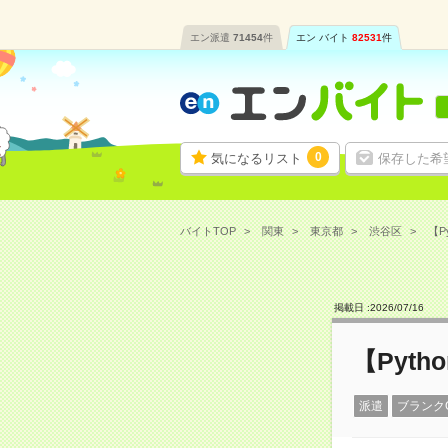
エン派遣
71454
件
エン バイト
82531
件
0
気になるリスト
保存した希
バイトTOP
関東
東京都
渋谷区
【P
掲載日 :
2026
/
07
/
16
【Pyt
派遣
ブランク