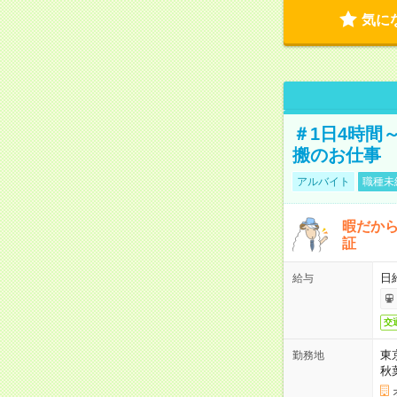
気に
＃1日4時間
搬のお仕事
アルバイト
職種未
暇だか
証
日
給与
交
東
勤務地
秋