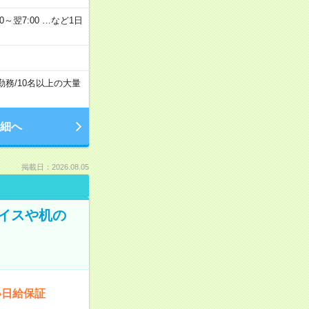
2：00～翌7:00 …など1日
勤務
/
10名以上の大量
細へ
掲載日：2026.08.05
イスや机の
い日給保証