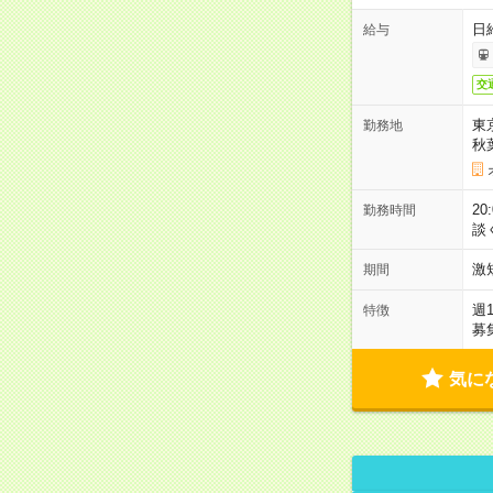
日
給与
交
東
勤務地
秋
2
勤務時間
談
激
期間
週
特徴
募
気に