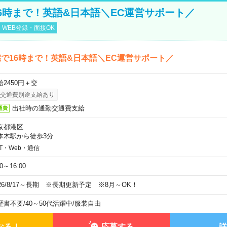
6時まで！英語&日本語＼EC運営サポート／
WEB登録・面接OK
で16時まで！英語&日本語＼EC運営サポート／
給2450円＋交
交通費別途支給あり
出社時の通勤交通費支給
通費
京都港区
本木駅から徒歩3分
IT・Web・通信
00～16:00
026/8/17～長期 ※長期更新予定 ※8月～OK！
歴書不要
/
40～50代活躍中
/
服装自由
なる！
応募する
詳