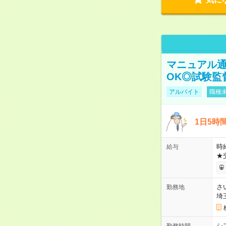
マニュアル通
OK◎試験監
アルバイト
職種未
1日5時
時給
給与
★
さ
勤務地
埼
シ
勤務時間