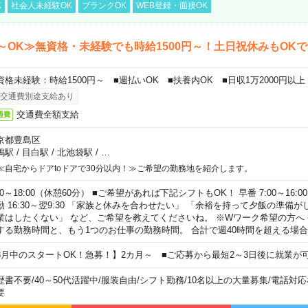
K
社会人未経験OK
ブランクOK
WEB登録・面接OK
～OK≫無資格・未経験でも時給1500円～！土日祝休みもOK
資格未経験：時給1500円～ ■週払いOK ■扶養内OK ■日収1万2000円以上
交通費別途支給あり
交通費全額支給
通費
京都豊島区
鴨駅
/
目白駅
/
北池袋駅
/
…
≪自宅からドアtoドアで30分以内！≫ご希望の勤務地を紹介します。
00～18:00（休憩60分） ■ご希望があれば下記シフトもOK！ 早番 7:00～16:00 遅
勤 16:30～翌9:30 「家族と休みを合わせたい」 「余裕を持って夕飯の準備
業はしたくない」 など、ご希望を教えてくださいね。 ※Wワーク希望の方へ
する勤務時間と、もう1つのお仕事の勤務時間。 合計で週40時間を超える場
8月中のスタートOK！急募！】2カ月～ ■ご応募から最短2～3日後に就業が
歴書不要
/
40～50代活躍中
/
服装自由
/
シフト勤務
/
10名以上の大量募集
/
電話対応
要