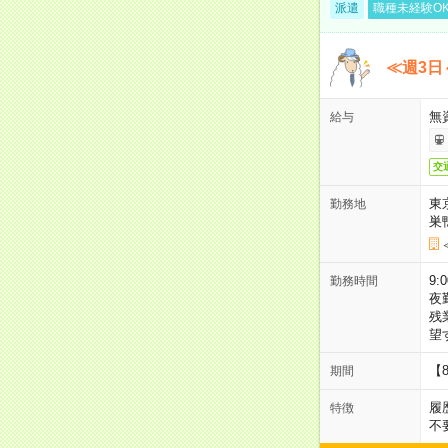
派遣
職種未経験O
≪週3日
無
給与
交
東
勤務地
巣
9:
勤務時間
夜
残
望
【
期間
履
特徴
不