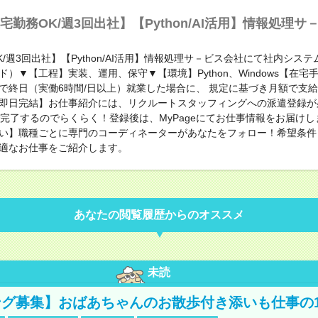
宅勤務OK/週3回出社】【Python/AI活用】情報処理サ
/週3回出社】【Python/AI活用】情報処理サ－ビス会社にて社内シス
ド）▼【工程】実装、運用、保守▼【環境】Python、Windows【在宅
で終日（実働6時間/日以上）就業した場合に、 規定に基づき月額で支
即日完結】お仕事紹介には、リクルートスタッフィングへの派遣登録が
で完了するのでらくらく！登録後は、MyPageにてお仕事情報をお届け
い】職種ごとに専門のコーディネーターがあなたをフォロー！希望条件
適なお仕事をご紹介します。
あなたの閲覧履歴からのオススメ
未読
グ募集】おばあちゃんのお散歩付き添いも仕事の