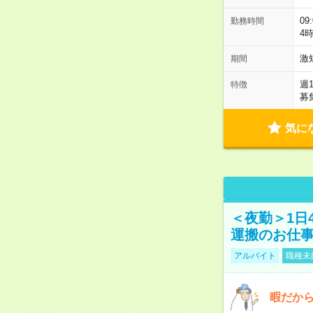
09
勤務時間
4
激
期間
週
特徴
募
気に
＜夜勤＞1日
運搬のお仕
アルバイト
職種未
暇だか