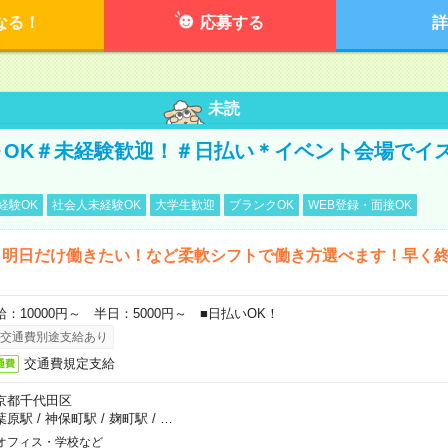
なる！
応募する
詳
未読
～OK＃未経験歓迎！＃日払い＊イベント会場でイ
経験OK
社会人未経験OK
大学生歓迎
ブランクOK
WEB登録・面接OK
ら明日だけ働きたい！など柔軟シフトで働き方選べます！早く
給：10000円～ 半日：5000円～ ■日払いOK！
交通費別途支給あり
交通費規定支給
通費
京都千代田区
葉原駅
/
神保町駅
/
麹町駅
/
…
オフィス・学校など