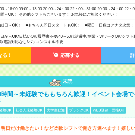
:00～18:00 09:00～13:00 20:00～24：00 22：00～31:00 20:00～24：00 2
時間～OK！ その他シフトもございます！ お気軽にご相談ください！
短1日～OK！ ■もちろん即日スタートもOK！ ■曜日・日数はアナタ次第！
1日からOK
/
日払いOK
/
履歴書不要
/
40～50代活躍中
/
副業・WワークOK
/
シフト
集
/
電話対応なし
/
パソコンスキル不要
なる！
応募する
詳
未読
4時間～未経験でももちろん歓迎！イベント会場で
事
経験OK
社会人未経験OK
大学生歓迎
ブランクOK
WEB登録・面接OK
ら明日だけ働きたい！など柔軟シフトで働き方選べます！嬉し