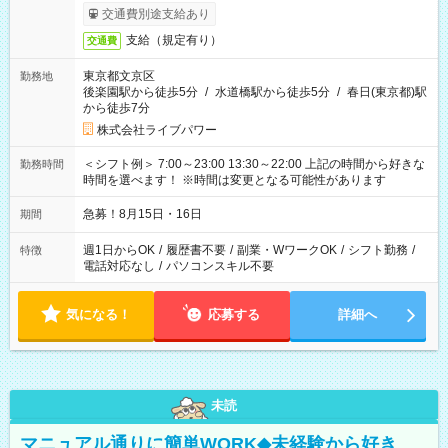
交通費別途支給あり
支給（規定有り）
交通費
東京都文京区
勤務地
後楽園駅から徒歩5分
/
水道橋駅から徒歩5分
/
春日(東京都)駅
から徒歩7分
株式会社ライブパワー
＜シフト例＞ 7:00～23:00 13:30～22:00 上記の時間から好きな
勤務時間
時間を選べます！ ※時間は変更となる可能性があります
急募！8月15日・16日
期間
週1日からOK
/
履歴書不要
/
副業・WワークOK
/
シフト勤務
/
特徴
電話対応なし
/
パソコンスキル不要
気になる！
応募する
詳細へ
未読
マニュアル通りに簡単WORK◆未経験から好き