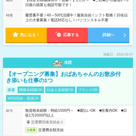
【現在も積極採用中！急募！】2カ月～ ■ご応募から最短2～3
期間
の方へ 今ご覧のお仕事で希望する勤務時間と、もう1つのお仕事
日後の就業も相談可能です！
の勤務時間。 合計で週40時間を超える場合は応募できません。
履歴書不要
/
40～50代活躍中
/
服装自由
/
シフト勤務
/
10名以
特徴
上の大量募集
/
電話対応なし
/
パソコンスキル不要
気になる！
応募する
詳細へ
掲載日：2026.08.07
未読
【オープニング募集】おばあちゃんのお散歩付
き添いも仕事の1つ
派遣
職種未経験OK
社会人未経験OK
ブランクOK
WEB登録・面接OK
無資格未経験：時給1500円～ ■週払いOK ■扶養内OK ■日
給与
収1万2000円以上
交通費別途支給あり
交通費全額支給
交通費