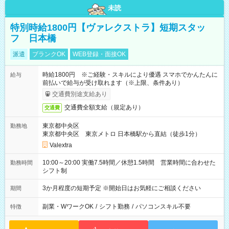
未読
特別時給1800円【ヴァレクストラ】短期スタッ
フ 日本橋
派遣
ブランクOK
WEB登録・面接OK
時給1800円 ※ご経験・スキルにより優遇 スマホでかんたんに
給与
前払いで給与が受け取れます（※上限、条件あり）
交通費別途支給あり
交通費全額支給（規定あり）
交通費
東京都中央区
勤務地
東京都中央区 東京メトロ 日本橋駅から直結（徒歩1分）
Valextra
10:00～20:00 実働7.5時間／休憩1.5時間 営業時間に合わせた
勤務時間
シフト制
3か月程度の短期予定 ※開始日はお気軽にご相談ください
期間
副業・WワークOK
/
シフト勤務
/
パソコンスキル不要
特徴