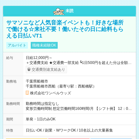
未読
サマソニなど人気音楽イベントも！好きな場所
で働ける☆来社不要！働いたその日に給料もら
える日払い/T1
アルバイト
職種未経験OK
日給12,000円～
給与
＋交通費支給 ★交通費一部支給 ┗1日500円を超えた分は全額支
給！ ※往復500円以内の方は自己負担となります ★日払いOK！
交通費別途支給あり
（規定あり） ┗働いたその日に現金GET♪ お仕事後はコンビニ
ATMから 日払い分を引き落とせます！ 【試用期間】試用期間
千葉県船橋市
勤務地
なし
千葉県船橋市西船（最寄り駅：西船橋駅）
株式会社ワンベルウッズ
勤務時間は指定なし
勤務時間
変形労働時間制 想定労働時間160時間/月 【シフト例】 12：00
～22：00
単発・1日のみOK
期間
日払いOK / 副業・WワークOK / 10名以上の大量募集
特徴