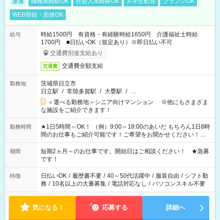
派遣
職種未経験OK
社会人未経験OK
大学生歓迎
ブランクOK
WEB登録・面接OK
時給1500円 有資格・有経験時給1650円 介護福祉士時給
給与
1700円 ■日払いOK（規定あり）※即日払い不可
交通費別途支給あり
交通費全額支給
交通費
茨城県日立市
勤務地
日立駅
/
常陸多賀駅
/
大甕駅
/
…
＜選べる勤務地＞シニア向けマンション ※他にもさまざま
な施設をご紹介できます！
★1日5時間～OK！ （例）9:00～18:00のあいだ もちろん1日8時
勤務時間
間のお仕事もご紹介可能です！ご希望をお聞かせください！★
家庭の都合でお休みが必要な場合も遠慮なくご相談ください。
※週最低15時間以上の勤務が必要です
短期2ヵ月～のお仕事です。開始日はご相談ください！ ★急募
期間
です！
日払いOK
/
履歴書不要
/
40～50代活躍中
/
服装自由
/
シフト勤
特徴
務
/
10名以上の大量募集
/
電話対応なし
/
パソコンスキル不要
気になる！
応募する
詳細へ