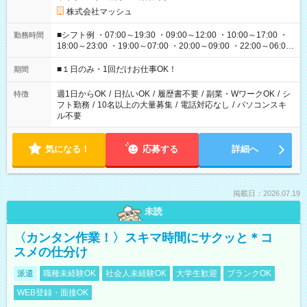
株式会社マッシュ
■シフト例 ・07:00～19:30 ・09:00～12:00 ・10:00～17:00 ・
勤務時間
18:00～23:00 ・19:00～07:00 ・20:00～09:00 ・22:00～06:00
etc ★最短で3時間で5,120円のお仕事から 15時間で2万円近く稼
げるお仕事も！ ご希望のお時間に合わせてご紹介！ ※シフトは
■１日のみ・1回だけお仕事OK！
期間
現場によって異なります。 ※勿論、休憩時間はあるのでご安心
ください！
週1日からOK
/
日払いOK
/
履歴書不要
/
副業・WワークOK
/
シ
特徴
フト勤務
/
10名以上の大量募集
/
電話対応なし
/
パソコンスキ
ル不要
気になる！
応募する
詳細へ
掲載日：2026.07.19
未読
〈カンタン作業！〉スキマ時間にサクッと＊コ
スメの仕分け
派遣
職種未経験OK
社会人未経験OK
大学生歓迎
ブランクOK
WEB登録・面接OK