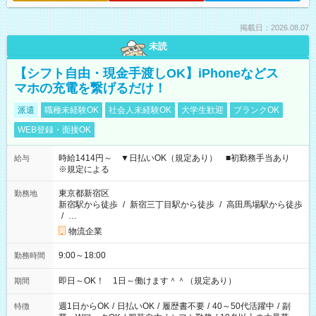
掲載日：2026.08.07
未読
【シフト自由・現金手渡しOK】iPhoneなどス
マホの充電を繋げるだけ！
派遣
職種未経験OK
社会人未経験OK
大学生歓迎
ブランクOK
WEB登録・面接OK
時給1414円～ ▼日払いOK（規定あり） ■初勤務手当あり
給与
※規定による
東京都新宿区
勤務地
新宿駅から徒歩
/
新宿三丁目駅から徒歩
/
高田馬場駅から徒歩
/
…
物流企業
9:00～18:00
勤務時間
即日～OK！ 1日～働けます＾＾（規定あり）
期間
週1日からOK
/
日払いOK
/
履歴書不要
/
40～50代活躍中
/
副
特徴