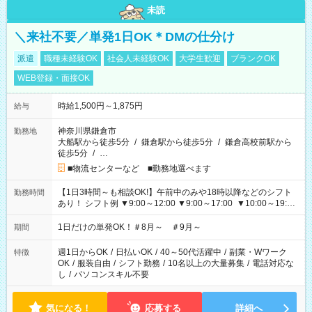
未読
＼来社不要／単発1日OK＊DMの仕分け
派遣
職種未経験OK
社会人未経験OK
大学生歓迎
ブランクOK
WEB登録・面接OK
時給1,500円～1,875円
給与
神奈川県鎌倉市
勤務地
大船駅から徒歩5分
/
鎌倉駅から徒歩5分
/
鎌倉高校前駅から
徒歩5分
/
…
■物流センターなど ■勤務地選べます
【1日3時間～も相談OK!】午前中のみや18時以降などのシフト
勤務時間
あり！ シフト例 ▼9:00～12:00 ▼9:00～17:00 ▼10:00～19:00
▼18:00～21:00
1日だけの単発OK！＃8月～ ＃9月～
期間
週1日からOK
/
日払いOK
/
40～50代活躍中
/
副業・Wワーク
特徴
OK
/
服装自由
/
シフト勤務
/
10名以上の大量募集
/
電話対応な
し
/
パソコンスキル不要
気になる！
応募する
詳細へ