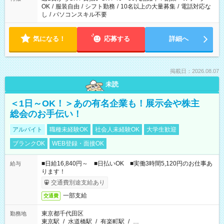
OK
/
服装自由
/
シフト勤務
/
10名以上の大量募集
/
電話対応な
し
/
パソコンスキル不要
気になる！
応募する
詳細へ
掲載日：2026.08.07
未読
＜1日～OK！＞あの有名企業も！展示会や株主
総会のお手伝い！
アルバイト
職種未経験OK
社会人未経験OK
大学生歓迎
ブランクOK
WEB登録・面接OK
■日給16,840円～ ■日払いOK ■実働3時間5,120円のお仕事あ
給与
ります！
交通費別途支給あり
一部支給
交通費
東京都千代田区
勤務地
東京駅
/
水道橋駅
/
有楽町駅
/
…