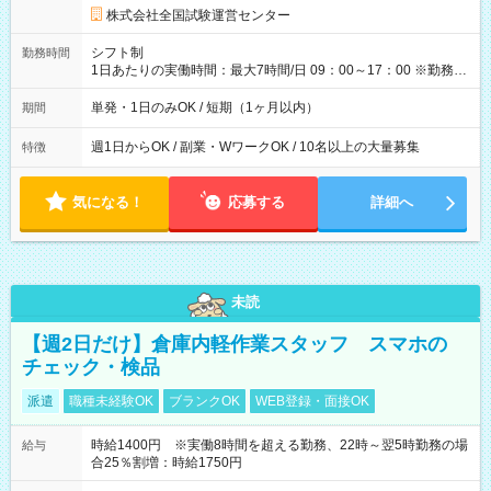
円の場合あり ・国家試験 7:00～13:30（休憩なし） 時給1,300
株式会社全国試験運営センター
円（役割手当＋100円）×6時間＝日収8,400円＋交通費 【試用期
間】試用期間なし
シフト制
勤務時間
1日あたりの実働時間：最大7時間/日 09：00～17：00 ※勤務時
間は 試験により異なります。
単発・1日のみOK / 短期（1ヶ月以内）
期間
週1日からOK / 副業・WワークOK / 10名以上の大量募集
特徴
気になる！
応募する
詳細へ
未読
【週2日だけ】倉庫内軽作業スタッフ スマホの
チェック・検品
派遣
職種未経験OK
ブランクOK
WEB登録・面接OK
時給1400円 ※実働8時間を超える勤務、22時～翌5時勤務の場
給与
合25％割増：時給1750円