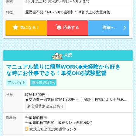
1ヶ月以上3ヶ月未満／即日～9月末まで
期間
履歴書不要
/
40～50代活躍中
/
10名以上の大量募集
特徴
気になる！
応募する
詳細へ
未読
マニュアル通りに簡単WORK◆未経験から好き
な時にお仕事できる！単発OK◎試験監督
アルバイト
職種未経験OK
時給1,300円～
給与
★交通費一部支給 時給1,300円～ ※試験・役割により手当あり
※勤務回数により昇給あり 【即給（前払い）オプションあ
交通費別途支給あり
り！】 希望される場合、勤務から1週間ほどで給与の一部を受け
取れます。 ※手数料418円がかかります。 【過去試験日の収入
千葉県船橋市
勤務地
例】 ・河合塾模擬試験 8:30～17:30（休憩1時間） 時給1,300円
千葉県船橋市西船（最寄り駅：西船橋駅）
×8時間＝日収10,400円＋交通費 ※当日の役割により時給＋100
円の場合あり ・国家試験 7:00～13:30（休憩なし） 時給1,300
株式会社全国試験運営センター
円（役割手当＋100円）×6時間＝日収8,400円＋交通費 【試用期