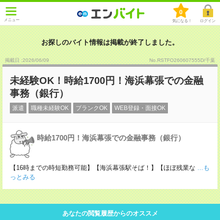
0
メニュー
気になる！
ログイン
お探しのバイト情報は掲載が終了しました。
掲載日 :2026
/
06
/
09
No.RSTFO260607555D/千葉
未経験OK！時給1700円！海浜幕張での金融
事務（銀行）
派遣
職種未経験OK
ブランクOK
WEB登録・面接OK
時給1700円！海浜幕張での金融事務（銀行）
【16時までの時短勤務可能】【海浜幕張駅そば！】【ほぼ残業な
...も
っとみる
あなたの閲覧履歴からのオススメ