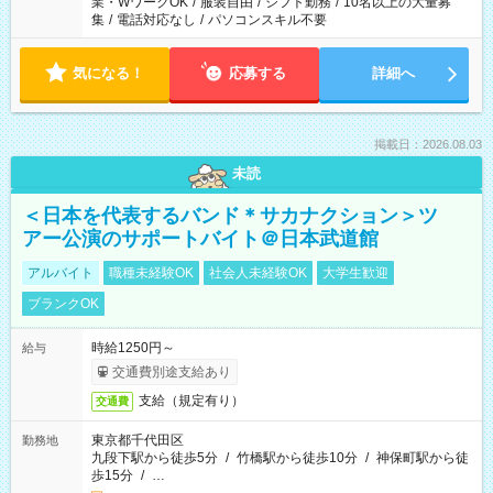
業・WワークOK
/
服装自由
/
シフト勤務
/
10名以上の大量募
集
/
電話対応なし
/
パソコンスキル不要
気になる！
応募する
詳細へ
掲載日：2026.08.03
未読
＜日本を代表するバンド＊サカナクション＞ツ
アー公演のサポートバイト＠日本武道館
アルバイト
職種未経験OK
社会人未経験OK
大学生歓迎
ブランクOK
時給1250円～
給与
交通費別途支給あり
支給（規定有り）
交通費
東京都千代田区
勤務地
九段下駅から徒歩5分
/
竹橋駅から徒歩10分
/
神保町駅から徒
歩15分
/
…