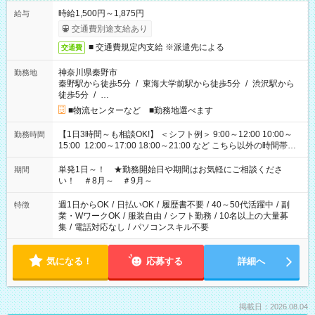
時給1,500円～1,875円
給与
交通費別途支給あり
■ 交通費規定内支給 ※派遣先による
交通費
神奈川県秦野市
勤務地
秦野駅から徒歩5分
/
東海大学前駅から徒歩5分
/
渋沢駅から
徒歩5分
/
…
■物流センターなど ■勤務地選べます
【1日3時間～も相談OK!】 ＜シフト例＞ 9:00～12:00 10:00～
勤務時間
15:00 12:00～17:00 18:00～21:00 など こちら以外の時間帯も
お気軽にご相談ください！
単発1日～！ ★勤務開始日や期間はお気軽にご相談くださ
期間
い！ ＃8月～ ＃9月～
週1日からOK
/
日払いOK
/
履歴書不要
/
40～50代活躍中
/
副
特徴
業・WワークOK
/
服装自由
/
シフト勤務
/
10名以上の大量募
集
/
電話対応なし
/
パソコンスキル不要
気になる！
応募する
詳細へ
掲載日：2026.08.04