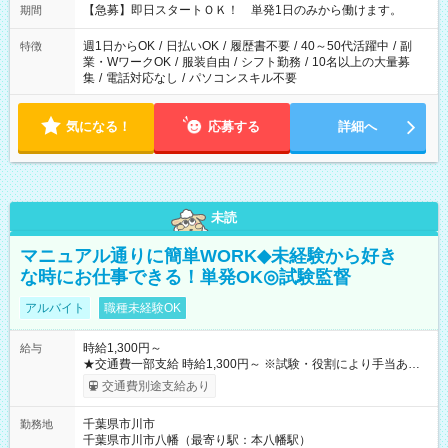
【急募】即日スタートＯＫ！ 単発1日のみから働けます。
期間
週1日からOK
/
日払いOK
/
履歴書不要
/
40～50代活躍中
/
副
特徴
業・WワークOK
/
服装自由
/
シフト勤務
/
10名以上の大量募
集
/
電話対応なし
/
パソコンスキル不要
気になる！
応募する
詳細へ
未読
マニュアル通りに簡単WORK◆未経験から好き
な時にお仕事できる！単発OK◎試験監督
アルバイト
職種未経験OK
時給1,300円～
給与
★交通費一部支給 時給1,300円～ ※試験・役割により手当あり
※勤務回数により昇給あり 【即給（前払い）オプションあ
交通費別途支給あり
り！】 希望される場合、勤務から1週間ほどで給与の一部を受け
取れます。 ※手数料418円がかかります。 【過去試験日の収入
千葉県市川市
勤務地
例】 ・河合塾模擬試験 8:30～17:30（休憩1時間） 時給1,300円
千葉県市川市八幡（最寄り駅：本八幡駅）
×8時間＝日収10,400円＋交通費 ※当日の役割により時給＋100