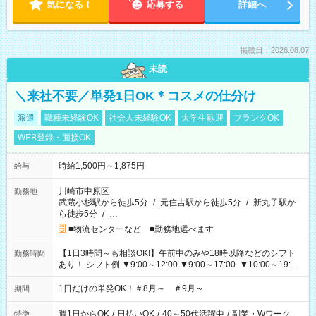
気になる！
応募する
詳細へ
掲載日：2026.08.07
未読
＼来社不要／単発1日OK＊コスメの仕分け
派遣
職種未経験OK
社会人未経験OK
大学生歓迎
ブランクOK
WEB登録・面接OK
時給1,500円～1,875円
給与
川崎市中原区
勤務地
武蔵小杉駅から徒歩5分
/
元住吉駅から徒歩5分
/
新丸子駅か
ら徒歩5分
/
…
■物流センターなど ■勤務地選べます
【1日3時間～も相談OK!】午前中のみや18時以降などのシフト
勤務時間
あり！ シフト例 ▼9:00～12:00 ▼9:00～17:00 ▼10:00～19:00
▼18:00～21:00
1日だけの単発OK！＃8月～ ＃9月～
期間
週1日からOK
/
日払いOK
/
40～50代活躍中
/
副業・Wワーク
特徴