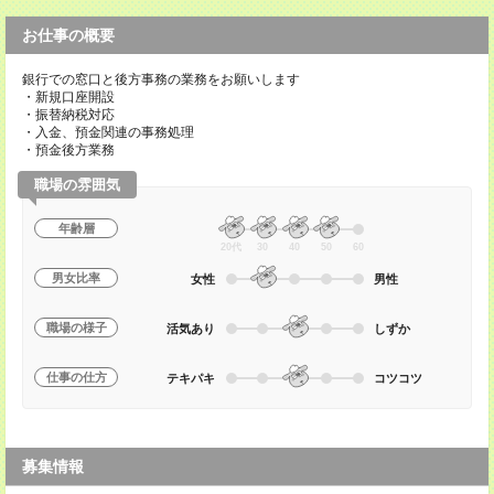
お仕事の概要
銀行での窓口と後方事務の業務をお願いします
・新規口座開設
・振替納税対応
・入金、預金関連の事務処理
・預金後方業務
職場の雰囲気
年齢層
20代
30
40
50
60
男女比率
女性
男性
職場の様子
活気あり
しずか
仕事の仕方
テキパキ
コツコツ
募集情報