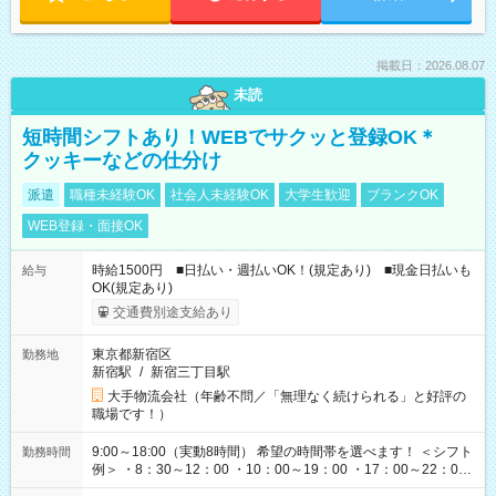
掲載日：2026.08.07
未読
短時間シフトあり！WEBでサクッと登録OK＊
クッキーなどの仕分け
派遣
職種未経験OK
社会人未経験OK
大学生歓迎
ブランクOK
WEB登録・面接OK
時給1500円 ■日払い・週払いOK！(規定あり) ■現金日払いも
給与
OK(規定あり)
交通費別途支給あり
東京都新宿区
勤務地
新宿駅
/
新宿三丁目駅
大手物流会社（年齢不問／「無理なく続けられる」と好評の
職場です！）
9:00～18:00（実動8時間） 希望の時間帯を選べます！ ＜シフト
勤務時間
例＞ ・8：30～12：00 ・10：00～19：00 ・17：00～22：00
・13：00～22：00 ・22：00～翌6：00 など