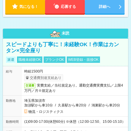
気になる！
応募する
詳細へ
未読
スピードよりも丁寧に！未経験OK！作業はカン
タン×完全座り
派遣
職種未経験OK
ブランクOK
WEB登録・面接OK
時給1500円
給与
交通費別途支給あり
実費支給／当社規定あり。通勤交通費実費支払／上限4
交通費
万円／月※規定あり
埼玉県加須市
勤務地
加須駅から車10分
/
久喜駅から車20分
/
鴻巣駅から車20分
物流・ロジスティクス
(1)09:00-17:00(休憩60分) ※休憩（12:00-12:50、15:00-15:10）
勤務時間