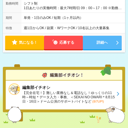
間】試用期間なし
シフト制
勤務時間
1日あたりの実働時間：最大7時間/日 09：00～17：00 ※勤務時
間は 試験により異なります。
単発・1日のみOK / 短期（1ヶ月以内）
期間
週1日からOK / 副業・WワークOK / 10名以上の大量募集
特徴
気になる！
応募する
詳細へ
編集部イチオシ
【完全在宅！】難しい業務なし＆電話なし！ゆっくりの11
時～時短＊データ入力・事務、＜SEKAI NO OWARI＊8月15
日・16日＞ドーム公演のサポートバイトなど
(8/7UP!)