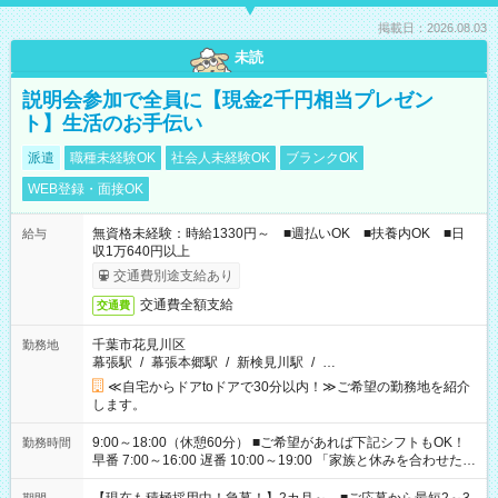
掲載日：2026.08.03
未読
説明会参加で全員に【現金2千円相当プレゼン
ト】生活のお手伝い
派遣
職種未経験OK
社会人未経験OK
ブランクOK
WEB登録・面接OK
無資格未経験：時給1330円～ ■週払いOK ■扶養内OK ■日
給与
収1万640円以上
交通費別途支給あり
交通費全額支給
交通費
千葉市花見川区
勤務地
幕張駅
/
幕張本郷駅
/
新検見川駅
/
…
≪自宅からドアtoドアで30分以内！≫ご希望の勤務地を紹介
します。
9:00～18:00（休憩60分） ■ご希望があれば下記シフトもOK！
勤務時間
早番 7:00～16:00 遅番 10:00～19:00 「家族と休みを合わせた
い」 「余裕を持って夕飯の準備がしたい」 「できれば残業はし
たくない」 など、ご希望を教えてくださいね。 ※Wワーク希望