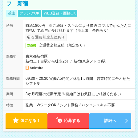
フ 新宿
派遣
ブランクOK
WEB登録・面接OK
時給1800円 ※ご経験・スキルにより優遇 スマホでかんたんに
給与
前払いで給与が受け取れます（※上限、条件あり）
交通費別途支給あり
交通費全額支給（規定あり）
交通費
東京都新宿区
勤務地
新宿三丁目駅から徒歩2分
/
新宿(東京メトロ)駅
Valextra
09:30～20:30 実働7.5時間／休憩1.5時間 営業時間に合わせた
勤務時間
シフト制
3か月程度の短期予定 ※開始日はお気軽にご相談ください
期間
副業・WワークOK
/
シフト勤務
/
パソコンスキル不要
特徴
気になる！
応募する
詳細へ