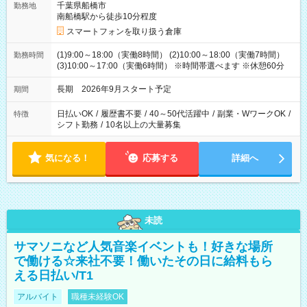
千葉県船橋市
勤務地
南船橋駅から徒歩10分程度
スマートフォンを取り扱う倉庫
(1)9:00～18:00（実働8時間） (2)10:00～18:00（実働7時間）
勤務時間
(3)10:00～17:00（実働6時間） ※時間帯選べます ※休憩60分
長期 2026年9月スタート予定
期間
日払いOK
/
履歴書不要
/
40～50代活躍中
/
副業・WワークOK
/
特徴
シフト勤務
/
10名以上の大量募集
気になる！
応募する
詳細へ
未読
サマソニなど人気音楽イベントも！好きな場所
で働ける☆来社不要！働いたその日に給料もら
える日払い/T1
アルバイト
職種未経験OK