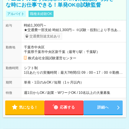
な時にお仕事できる！単発OK◎試験監督
アルバイト
職種未経験OK
時給1,300円～
給与
★交通費一部支給 時給1,300円～ ※試験・役割により手当あり
※勤務回数により昇給あり 【即給（前払い）オプションあ
交通費別途支給あり
り！】 希望される場合、勤務から1週間ほどで給与の一部を受け
取れます。 ※手数料418円がかかります。 【過去試験日の収入
千葉市中央区
勤務地
例】 ・河合塾模擬試験 8:30～17:30（休憩1時間） 時給1,300円
千葉県千葉市中央区新千葉（最寄り駅：千葉駅）
×8時間＝日収10,400円＋交通費 ※当日の役割により時給＋100
円の場合あり ・国家試験 7:00～13:30（休憩なし） 時給1,300
株式会社全国試験運営センター
円（役割手当＋100円）×6時間＝日収8,400円＋交通費 【試用期
間】試用期間なし
シフト制
勤務時間
1日あたりの実働時間：最大7時間/日 09：00～17：00 ※勤務時
間は 試験により異なります。
単発・1日のみOK / 短期（1ヶ月以内）
期間
週1日からOK / 副業・WワークOK / 10名以上の大量募集
特徴
気になる！
応募する
詳細へ