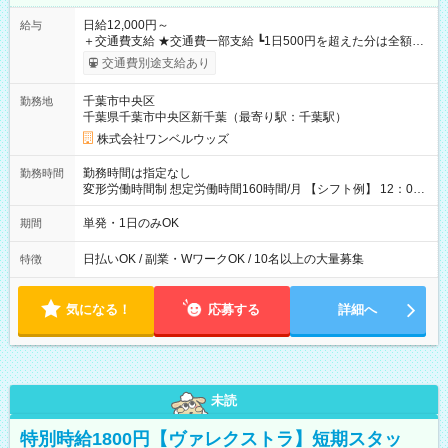
日給12,000円～
給与
＋交通費支給 ★交通費一部支給 ┗1日500円を超えた分は全額支
給！ ※往復500円以内の方は自己負担となります ★日払いOK！
交通費別途支給あり
（規定あり） ┗働いたその日に現金GET♪ お仕事後はコンビニ
ATMから 日払い分を引き落とせます！ 【試用期間】試用期間
千葉市中央区
勤務地
なし
千葉県千葉市中央区新千葉（最寄り駅：千葉駅）
株式会社ワンベルウッズ
勤務時間は指定なし
勤務時間
変形労働時間制 想定労働時間160時間/月 【シフト例】 12：00
～22：00
単発・1日のみOK
期間
日払いOK / 副業・WワークOK / 10名以上の大量募集
特徴
気になる！
応募する
詳細へ
未読
特別時給1800円【ヴァレクストラ】短期スタッ