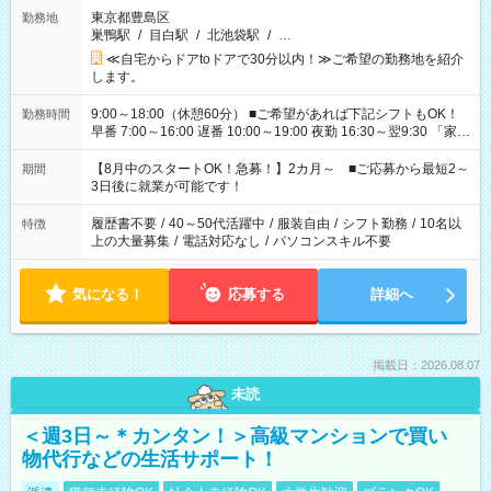
東京都豊島区
勤務地
巣鴨駅
/
目白駅
/
北池袋駅
/
…
≪自宅からドアtoドアで30分以内！≫ご希望の勤務地を紹介
します。
9:00～18:00（休憩60分） ■ご希望があれば下記シフトもOK！
勤務時間
早番 7:00～16:00 遅番 10:00～19:00 夜勤 16:30～翌9:30 「家族
と休みを合わせたい」 「余裕を持って夕飯の準備がしたい」
「できれば残業はしたくない」 など、ご希望を教えてください
【8月中のスタートOK！急募！】2カ月～ ■ご応募から最短2～
期間
ね。 ※Wワーク希望の方へ 今ご覧のお仕事で希望する勤務時間
3日後に就業が可能です！
と、もう1つのお仕事の勤務時間。 合計で週40時間を超える場
合は応募できません。
履歴書不要
/
40～50代活躍中
/
服装自由
/
シフト勤務
/
10名以
特徴
上の大量募集
/
電話対応なし
/
パソコンスキル不要
気になる！
応募する
詳細へ
掲載日：2026.08.07
未読
＜週3日～＊カンタン！＞高級マンションで買い
物代行などの生活サポート！