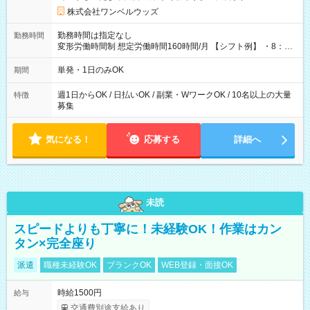
株式会社ワンベルウッズ
勤務時間は指定なし
勤務時間
変形労働時間制 想定労働時間160時間/月 【シフト例】 ・8：00
～21：00
単発・1日のみOK
期間
週1日からOK / 日払いOK / 副業・WワークOK / 10名以上の大量
特徴
募集
気になる！
応募する
詳細へ
未読
スピードよりも丁寧に！未経験OK！作業はカン
タン×完全座り
派遣
職種未経験OK
ブランクOK
WEB登録・面接OK
時給1500円
給与
交通費別途支給あり