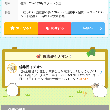
長期 2026年9月スタート予定
期間
日払いOK
/
履歴書不要
/
40～50代活躍中
/
副業・WワークOK
/
特徴
シフト勤務
/
10名以上の大量募集
気になる！
応募する
詳細へ
編集部イチオシ
【完全在宅！】難しい業務なし＆電話なし！ゆっくりの11
時～時短＊データ入力・事務、＜SEKAI NO OWARI＊8月15
日・16日＞ドーム公演のサポートバイトなど
(8/7UP!)
お仕事の概要