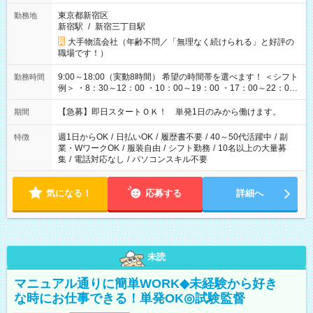
東京都新宿区
勤務地
新宿駅
/
新宿三丁目駅
大手物流会社（年齢不問／「無理なく続けられる」と好評の
職場です！）
9:00～18:00（実動8時間） 希望の時間帯を選べます！ ＜シフト
勤務時間
例＞ ・8：30～12：00 ・10：00～19：00 ・17：00～22：00
・13：00～22：00 ・22：00～翌6：00 など
【急募】即日スタートＯＫ！ 単発1日のみから働けます。
期間
週1日からOK
/
日払いOK
/
履歴書不要
/
40～50代活躍中
/
副
特徴
業・WワークOK
/
服装自由
/
シフト勤務
/
10名以上の大量募
集
/
電話対応なし
/
パソコンスキル不要
気になる！
応募する
詳細へ
未読
マニュアル通りに簡単WORK◆未経験から好き
な時にお仕事できる！単発OK◎試験監督