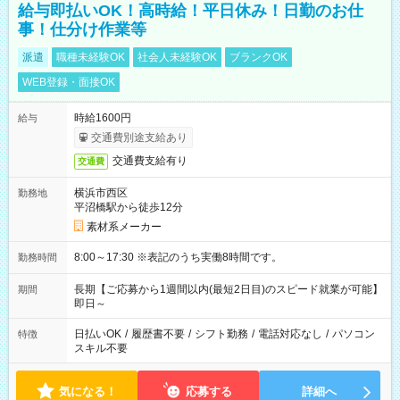
給与即払いOK！高時給！平日休み！日勤のお仕
事！仕分け作業等
派遣
職種未経験OK
社会人未経験OK
ブランクOK
WEB登録・面接OK
時給1600円
給与
交通費別途支給あり
交通費支給有り
交通費
横浜市西区
勤務地
平沼橋駅から徒歩12分
素材系メーカー
8:00～17:30 ※表記のうち実働8時間です。
勤務時間
長期【ご応募から1週間以内(最短2日目)のスピード就業が可能】
期間
即日～
日払いOK
/
履歴書不要
/
シフト勤務
/
電話対応なし
/
パソコン
特徴
スキル不要
気になる！
応募する
詳細へ