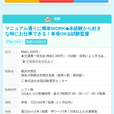
未読
マニュアル通りに簡単WORK◆未経験から好き
な時にお仕事できる！単発OK◎試験監督
アルバイト
職種未経験OK
時給1,300円～
給与
★交通費一部支給 時給1,300円～ ※試験・役割により手当あり
※勤務回数により昇給あり 【即給（前払い）オプションあ
交通費別途支給あり
り！】 希望される場合、勤務から1週間ほどで給与の一部を受け
取れます。 ※手数料418円がかかります。 【過去試験日の収入
横浜市西区
勤務地
例】 ・河合塾模擬試験 8:30～17:30（休憩1時間） 時給1,300円
神奈川県横浜市西区高島（最寄り駅：横浜駅）
×8時間＝日収10,400円＋交通費 ※当日の役割により時給＋100
円の場合あり ・国家試験 7:00～13:30（休憩なし） 時給1,300
株式会社全国試験運営センター
円（役割手当＋100円）×6時間＝日収8,400円＋交通費 【試用期
間】試用期間なし
シフト制
勤務時間
1日あたりの実働時間：最大7時間/日 09：00～17：00 ※勤務時
間は 試験により異なります。
単発・1日のみOK / 短期（1ヶ月以内）
期間
週1日からOK / 副業・WワークOK / 10名以上の大量募集
特徴