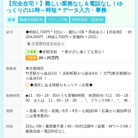
【完全在宅！】難しい業務なし＆電話なし！ゆ
っくりの11時～時短＊データ入力・事務
派遣
職種未経験OK
ブランクOK
WEB登録・面接OK
◆時給1,700円＊日払い・週払いOK＊昇給あり♪【月収例】 ・約
給与
204,000円 （時給1,700円 × 実働6h × 20日）
交通費別途支給あり
◆全額支給 ＊家が少し遠くても安心！
交通費
20～25万円
月収例
東京都港区
勤務地
竹芝駅から徒歩2分
/
浜松町駅から徒歩4分
/
大門(東京都)駅か
ら徒歩5分
/
…
◆港区にある情報セキュリティ企業◆
◆11：00～18：30のうち実働6時間、休憩60分 ※11：00～18：
勤務時間
00 または 11：30～18：30 。*。ブランクOK！。*。 例え
ば前職が、 在宅/財団法人/事務/コールセンター/受付/販売/カフェ
スタッフ スイーツ販売/ホテルフロント/化粧品販売/など 様々な
＜急募＞即日～長期／8月～9月～も相談OK！応募から最短即日
期間
業界から入社して活躍されています♪
には選考案内♪
日払いOK
/
履歴書不要
/
40～50代活躍中
/
副業・WワークOK
/
特徴
服装自由
/
電話対応なし