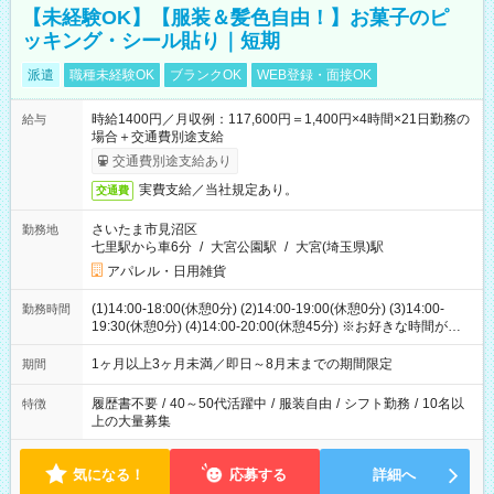
【未経験OK】【服装＆髪色自由！】お菓子のピ
ッキング・シール貼り｜短期
派遣
職種未経験OK
ブランクOK
WEB登録・面接OK
時給1400円／月収例：117,600円＝1,400円×4時間×21日勤務の
給与
場合＋交通費別途支給
交通費別途支給あり
実費支給／当社規定あり。
交通費
さいたま市見沼区
勤務地
七里駅から車6分
/
大宮公園駅
/
大宮(埼玉県)駅
アパレル・日用雑貨
(1)14:00-18:00(休憩0分) (2)14:00-19:00(休憩0分) (3)14:00-
勤務時間
19:30(休憩0分) (4)14:00-20:00(休憩45分) ※お好きな時間が選べ
ます
1ヶ月以上3ヶ月未満／即日～8月末までの期間限定
期間
履歴書不要
/
40～50代活躍中
/
服装自由
/
シフト勤務
/
10名以
特徴
上の大量募集
気になる！
応募する
詳細へ