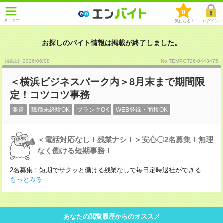
0
メニュー
気になる！
ログイン
お探しのバイト情報は掲載が終了しました。
掲載日 :2026
/
06
/
08
No.TEMPGT26-0443475
＜横浜ビジネスパーク内＞8月末まで期間限
定！コツコツ事務
派遣
職種未経験OK
ブランクOK
WEB登録・面接OK
＜電話対応なし！残業ナシ！＞安心〇2名募集！無理
なく働ける短期事務！
2名募集！短期でサクッと働ける残業なしで毎日定時退社ができる
...
もっとみる
あなたの閲覧履歴からのオススメ