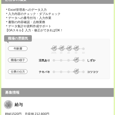
＊Excel管理表へのデータ入力
＊入力内容のチェック・ダブルチェック
＊データへの番号付与・入力作業
＊書類の内容確認・点検業務
＊データ集計や資料作成サポート
【OAスキル】入力・修正ができればOK！
職場の雰囲気
年齢層
20代
30
40
50
60
職場の様子
活気あり
しずか
仕事の仕方
テキパキ
コツコツ
募集情報
給与
時給1520円 月収例 212,800円