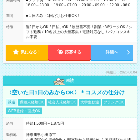
■シフト例 ・07:00～19:30 ・09:00～12:00 ・10:00～17:00 ・
勤務時間
18:00～23:00 ・19:00～07:00 ・20:00～09:00 ・22:00～06:00
etc ★最短で3時間で5,120円のお仕事から 15時間で2万円近く稼
げるお仕事も！ ご希望のお時間に合わせてご紹介！ ※シフトは
■１日のみ・1回だけお仕事OK！
期間
現場によって異なります。 ※勿論、休憩時間はあるのでご安心
ください！
週1日からOK
/
日払いOK
/
履歴書不要
/
副業・WワークOK
/
シ
特徴
フト勤務
/
10名以上の大量募集
/
電話対応なし
/
パソコンスキ
ル不要
気になる！
応募する
詳細へ
掲載日：2026.08.04
未読
〈空いた日1日のみからOK〉＊コスメの仕分け
派遣
職種未経験OK
社会人未経験OK
大学生歓迎
ブランクOK
WEB登録・面接OK
時給1,500円～1,875円
給与
神奈川県小田原市
勤務地
小田原駅から徒歩5分
/
鴨宮駅から徒歩5分
/
国府津駅から徒