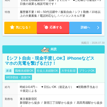
【現在も積極採用中！急募！】2カ月～ ■ご応募から最短2～3
期間
の方へ 今ご覧のお仕事で希望する勤務時間と、もう1つのお仕事
日後の就業も相談可能です！
の勤務時間。 合計で週40時間を超える場合は応募できません。
履歴書不要
/
40～50代活躍中
/
服装自由
/
シフト勤務
/
10名以
特徴
上の大量募集
/
電話対応なし
/
パソコンスキル不要
気になる！
応募する
詳細へ
掲載日：2026.07.30
未読
【シフト自由・現金手渡しOK】iPhoneなどス
マホの充電を繋げるだけ！
派遣
職種未経験OK
社会人未経験OK
大学生歓迎
ブランクOK
WEB登録・面接OK
時給1414円～ ▼日払いOK（規定あり） ■初勤務手当あり
給与
※規定による
東京都新宿区
勤務地
新宿駅から徒歩
/
新宿三丁目駅から徒歩
/
高田馬場駅から徒歩
/
…