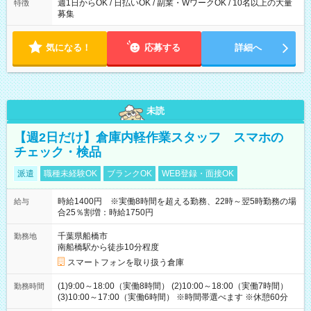
週1日からOK / 日払いOK / 副業・WワークOK / 10名以上の大量
特徴
募集
気になる！
応募する
詳細へ
未読
【週2日だけ】倉庫内軽作業スタッフ スマホの
チェック・検品
派遣
職種未経験OK
ブランクOK
WEB登録・面接OK
時給1400円 ※実働8時間を超える勤務、22時～翌5時勤務の場
給与
合25％割増：時給1750円
千葉県船橋市
勤務地
南船橋駅から徒歩10分程度
スマートフォンを取り扱う倉庫
(1)9:00～18:00（実働8時間） (2)10:00～18:00（実働7時間）
勤務時間
(3)10:00～17:00（実働6時間） ※時間帯選べます ※休憩60分