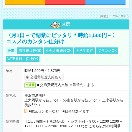
掲載日：2026.08.05
未読
〈月1日～で副業にピッタリ＊時給1,500円～〉
コスメのカンタン仕分け
派遣
職種未経験OK
社会人未経験OK
大学生歓迎
ブランクOK
WEB登録・面接OK
時給1,500円～1,875円
給与
交通費別途支給あり
■ 交通費規定内支給 ※派遣先による
交通費
横浜市港南区
勤務地
上大岡駅から徒歩5分
/
港南台駅から徒歩5分
/
上永谷駅から
徒歩5分
/
…
■物流センターなど ■勤務地選べます
【1日3時間～も相談OK!】 ＜シフト例＞ 9:00～12:00 12:00～
勤務時間
17:00 17:00～22:00 18:00～21:00 など こちら以外の時間帯も
お気軽にご相談ください！