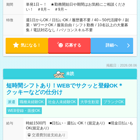
単発1日～！ ★勤務開始日や期間はお気軽にご相談くださ
期間
い！ ＃8月～ ＃9月～
週1日からOK
/
日払いOK
/
履歴書不要
/
40～50代活躍中
/
副
特徴
業・WワークOK
/
服装自由
/
シフト勤務
/
10名以上の大量募
集
/
電話対応なし
/
パソコンスキル不要
気になる！
応募する
詳細へ
掲載日：2026.08.06
未読
短時間シフトあり！WEBでサクッと登録OK＊
クッキーなどの仕分け
派遣
職種未経験OK
社会人未経験OK
大学生歓迎
ブランクOK
WEB登録・面接OK
時給1500円 ■日払い・週払いOK！(規定あり) ■現金日払いも
給与
OK(規定あり)
交通費別途支給あり