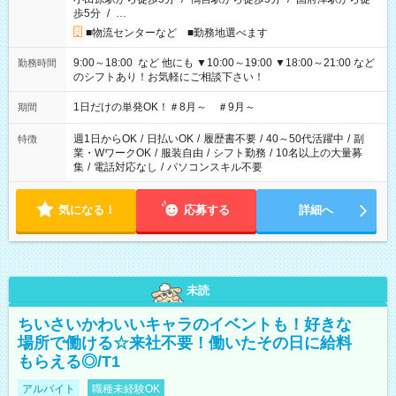
歩5分
/
…
■物流センターなど ■勤務地選べます
9:00～18:00 など 他にも ▼10:00～19:00 ▼18:00～21:00 など
勤務時間
のシフトあり！お気軽にご相談下さい！
1日だけの単発OK！＃8月～ ＃9月～
期間
週1日からOK
/
日払いOK
/
履歴書不要
/
40～50代活躍中
/
副
特徴
業・WワークOK
/
服装自由
/
シフト勤務
/
10名以上の大量募
集
/
電話対応なし
/
パソコンスキル不要
気になる！
応募する
詳細へ
未読
ちいさいかわいいキャラのイベントも！好きな
場所で働ける☆来社不要！働いたその日に給料
もらえる◎/T1
アルバイト
職種未経験OK