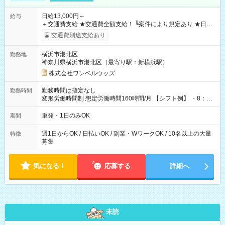
日給13,000円～
給与
＋交通費支給 ★交通費全額支給！ ┗案件により規定あり ★日払
いOK！（規定あり） ┗働いたその日に現金GET♪ お仕事後はコ
交通費別途支給あり
ンビニATMから 日払い分を引き落とせます！ 【試用期間】試
用期間なし
横浜市港北区
勤務地
神奈川県横浜市港北区（最寄り駅：新横浜駅）
株式会社ワンベルウッズ
勤務時間は指定なし
勤務時間
変形労働時間制 想定労働時間160時間/月 【シフト例】 ・8：00
～21：00
単発・1日のみOK
期間
週1日からOK / 日払いOK / 副業・WワークOK / 10名以上の大量
特徴
募集
気になる！
応募する
詳細へ
未読