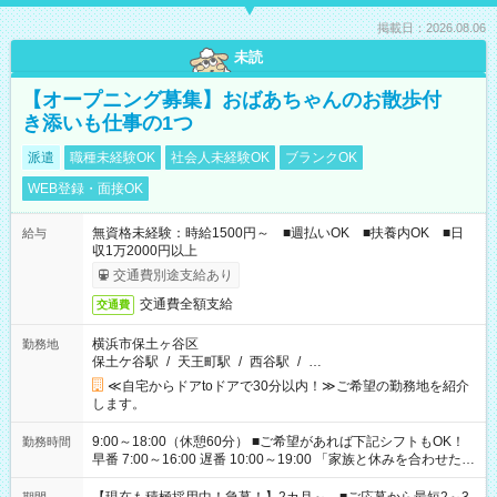
掲載日：2026.08.06
未読
【オープニング募集】おばあちゃんのお散歩付
き添いも仕事の1つ
派遣
職種未経験OK
社会人未経験OK
ブランクOK
WEB登録・面接OK
無資格未経験：時給1500円～ ■週払いOK ■扶養内OK ■日
給与
収1万2000円以上
交通費別途支給あり
交通費全額支給
交通費
横浜市保土ヶ谷区
勤務地
保土ケ谷駅
/
天王町駅
/
西谷駅
/
…
≪自宅からドアtoドアで30分以内！≫ご希望の勤務地を紹介
します。
9:00～18:00（休憩60分） ■ご希望があれば下記シフトもOK！
勤務時間
早番 7:00～16:00 遅番 10:00～19:00 「家族と休みを合わせた
い」 「余裕を持って夕飯の準備がしたい」 「できれば残業はし
たくない」 など、ご希望を教えてくださいね。 ※Wワーク希望