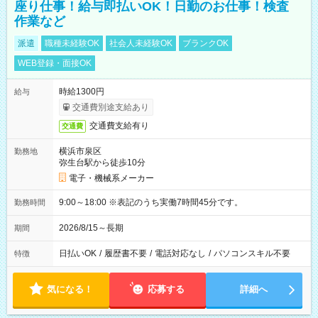
座り仕事！給与即払いOK！日勤のお仕事！検査
作業など
派遣
職種未経験OK
社会人未経験OK
ブランクOK
WEB登録・面接OK
時給1300円
給与
交通費別途支給あり
交通費支給有り
交通費
横浜市泉区
勤務地
弥生台駅から徒歩10分
電子・機械系メーカー
9:00～18:00 ※表記のうち実働7時間45分です。
勤務時間
2026/8/15～長期
期間
日払いOK
/
履歴書不要
/
電話対応なし
/
パソコンスキル不要
特徴
気になる！
応募する
詳細へ