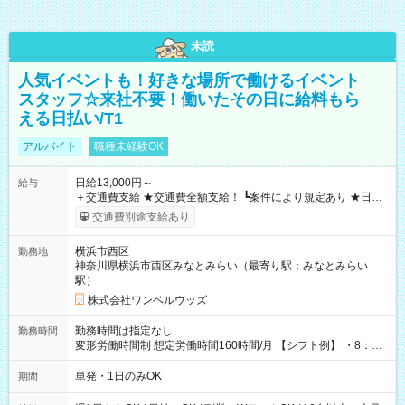
未読
人気イベントも！好きな場所で働けるイベント
スタッフ☆来社不要！働いたその日に給料もら
える日払い/T1
アルバイト
職種未経験OK
日給13,000円～
給与
＋交通費支給 ★交通費全額支給！ ┗案件により規定あり ★日払
いOK！（規定あり） ┗働いたその日に現金GET♪ お仕事後はコ
交通費別途支給あり
ンビニATMから 日払い分を引き落とせます！ 【試用期間】試
用期間なし
横浜市西区
勤務地
神奈川県横浜市西区みなとみらい（最寄り駅：みなとみらい
駅）
株式会社ワンベルウッズ
勤務時間は指定なし
勤務時間
変形労働時間制 想定労働時間160時間/月 【シフト例】 ・8：00
～21：00
単発・1日のみOK
期間