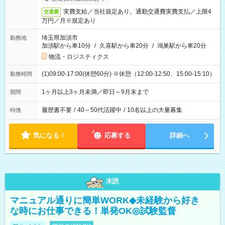
実費支給／当社規定あり。通勤交通費実費支払／上限4
交通費
万円／月※規定あり
埼玉県加須市
勤務地
加須駅から車10分
/
久喜駅から車20分
/
鴻巣駅から車20分
物流・ロジスティクス
(1)09:00-17:00(休憩60分) ※休憩（12:00-12:50、15:00-15:10）
勤務時間
1ヶ月以上3ヶ月未満／即日～9月末まで
期間
履歴書不要
/
40～50代活躍中
/
10名以上の大量募集
特徴
気になる！
応募する
詳細へ
未読
マニュアル通りに簡単WORK◆未経験から好き
な時にお仕事できる！単発OK◎試験監督