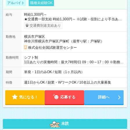
アルバイト
職種未経験OK
時給1,300円～
給与
★交通費一部支給 時給1,300円～ ※試験・役割により手当あり
※勤務回数により昇給あり 【即給（前払い）オプションあ
交通費別途支給あり
り！】 希望される場合、勤務から1週間ほどで給与の一部を受け
取れます。 ※手数料418円がかかります。 【過去試験日の収入
横浜市戸塚区
勤務地
例】 ・河合塾模擬試験 8:30～17:30（休憩1時間） 時給1,300円
神奈川県横浜市戸塚区戸塚町（最寄り駅：戸塚駅）
×8時間＝日収10,400円＋交通費 ※当日の役割により時給＋100
円の場合あり ・国家試験 7:00～13:30（休憩なし） 時給1,300
株式会社全国試験運営センター
円（役割手当＋100円）×6時間＝日収8,400円＋交通費 【試用期
間】試用期間なし
シフト制
勤務時間
1日あたりの実働時間：最大7時間/日 09：00～17：00 ※勤務時
間は 試験により異なります。
単発・1日のみOK / 短期（1ヶ月以内）
期間
週1日からOK / 副業・WワークOK / 10名以上の大量募集
特徴
気になる！
応募する
詳細へ
未読