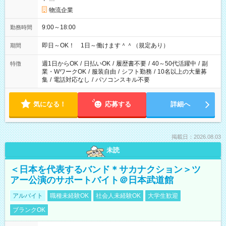
物流企業
9:00～18:00
勤務時間
即日～OK！ 1日～働けます＾＾（規定あり）
期間
週1日からOK
/
日払いOK
/
履歴書不要
/
40～50代活躍中
/
副
特徴
業・WワークOK
/
服装自由
/
シフト勤務
/
10名以上の大量募
集
/
電話対応なし
/
パソコンスキル不要
気になる！
応募する
詳細へ
掲載日：2026.08.03
未読
＜日本を代表するバンド＊サカナクション＞ツ
アー公演のサポートバイト＠日本武道館
アルバイト
職種未経験OK
社会人未経験OK
大学生歓迎
ブランクOK