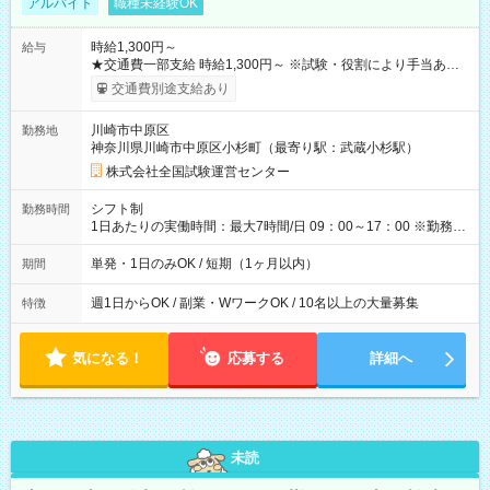
アルバイト
職種未経験OK
時給1,300円～
給与
★交通費一部支給 時給1,300円～ ※試験・役割により手当あり
※勤務回数により昇給あり 【即給（前払い）オプションあ
交通費別途支給あり
り！】 希望される場合、勤務から1週間ほどで給与の一部を受け
取れます。 ※手数料418円がかかります。 【過去試験日の収入
川崎市中原区
勤務地
例】 ・河合塾模擬試験 8:30～17:30（休憩1時間） 時給1,300円
神奈川県川崎市中原区小杉町（最寄り駅：武蔵小杉駅）
×8時間＝日収10,400円＋交通費 ※当日の役割により時給＋100
円の場合あり ・国家試験 7:00～13:30（休憩なし） 時給1,300
株式会社全国試験運営センター
円（役割手当＋100円）×6時間＝日収8,400円＋交通費 【試用期
間】試用期間なし
シフト制
勤務時間
1日あたりの実働時間：最大7時間/日 09：00～17：00 ※勤務時
間は 試験により異なります。
単発・1日のみOK / 短期（1ヶ月以内）
期間
週1日からOK / 副業・WワークOK / 10名以上の大量募集
特徴
気になる！
応募する
詳細へ
未読