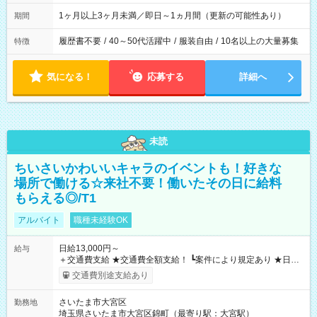
1ヶ月以上3ヶ月未満／即日～1ヵ月間（更新の可能性あり）
期間
履歴書不要
/
40～50代活躍中
/
服装自由
/
10名以上の大量募集
特徴
気になる！
応募する
詳細へ
未読
ちいさいかわいいキャラのイベントも！好きな
場所で働ける☆来社不要！働いたその日に給料
もらえる◎/T1
アルバイト
職種未経験OK
日給13,000円～
給与
＋交通費支給 ★交通費全額支給！ ┗案件により規定あり ★日払
いOK！（規定あり） ┗働いたその日に現金GET♪ お仕事後はコ
交通費別途支給あり
ンビニATMから 日払い分を引き落とせます！ 【試用期間】試
用期間なし
さいたま市大宮区
勤務地
埼玉県さいたま市大宮区錦町（最寄り駅：大宮駅）