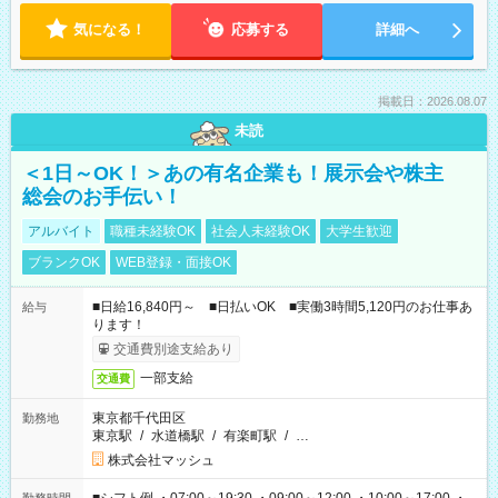
気になる！
応募する
詳細へ
掲載日：2026.08.07
未読
＜1日～OK！＞あの有名企業も！展示会や株主
総会のお手伝い！
アルバイト
職種未経験OK
社会人未経験OK
大学生歓迎
ブランクOK
WEB登録・面接OK
■日給16,840円～ ■日払いOK ■実働3時間5,120円のお仕事あ
給与
ります！
交通費別途支給あり
一部支給
交通費
東京都千代田区
勤務地
東京駅
/
水道橋駅
/
有楽町駅
/
…
株式会社マッシュ