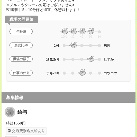
※マニュアル・トークスクリプトあります！
※ノルマやクレーム対応はございません○
※1時間に5～10分ほど適宜、休憩取れます！
職場の雰囲気
年齢層
20代
30
40
50
60
男女比率
女性
男性
職場の様子
活気あり
しずか
仕事の仕方
テキパキ
コツコツ
募集情報
給与
時給1650円
交通費別途支給あり