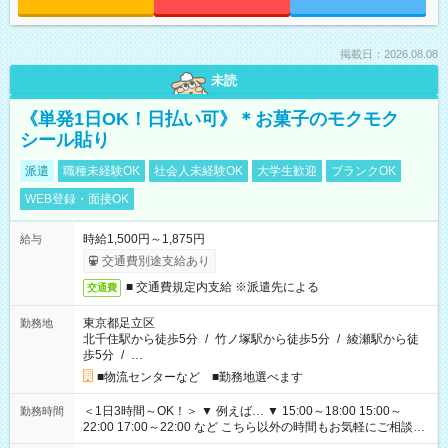
掲載日：2026.08.08
未読
《単発1日OK！日払い可》＊お菓子のモクモク
シール貼り
派遣
職種未経験OK
社会人未経験OK
大学生歓迎
ブランクOK
WEB登録・面接OK
時給1,500円～1,875円
給与
交通費別途支給あり
■ 交通費規定内支給 ※派遣先による
交通費
東京都足立区
勤務地
北千住駅から徒歩5分
/
竹ノ塚駅から徒歩5分
/
綾瀬駅から徒
歩5分
/
…
■物流センターなど ■勤務地選べます
＜1日3時間～OK！＞ ▼ 例えば… ▼ 15:00～18:00 15:00～
勤務時間
22:00 17:00～22:00 など こちら以外の時間もお気軽にご相談く
ださい！