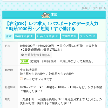
掲載日：2026.08.05
未読
【在宅OK】レア求人！パスポートのデータ入力
＊時給1900円～／短期！すぐ働ける
派遣
職種未経験OK
社会人未経験OK
大学生歓迎
ブランクOK
時給1900円～時給2100円 ▼日払い週払い可能！※規定有り
給与
▼1日6時間勤務で日収1万以上！
交通費別途支給あり
交通費一部別途支給 ※お仕事によって変動あり
交通費
東京都渋谷区
勤務地
渋谷駅から徒歩5分
/
神泉駅から徒歩5分
キレイなオフィスです
8:00～22:00 ▼1日4時間～ 10時～・11時～など、シフト希望
勤務時間
ご相談ください！
【急募】即日～短期も長期もOK！最短翌月末まで 1か月ごとの
期間
更新が可能！開始日もご相談ください！