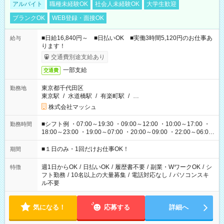
アルバイト
職種未経験OK
社会人未経験OK
大学生歓迎
ブランクOK
WEB登録・面接OK
■日給16,840円～ ■日払いOK ■実働3時間5,120円のお仕事あ
給与
ります！
交通費別途支給あり
一部支給
交通費
東京都千代田区
勤務地
東京駅
/
水道橋駅
/
有楽町駅
/
…
株式会社マッシュ
■シフト例 ・07:00～19:30 ・09:00～12:00 ・10:00～17:00 ・
勤務時間
18:00～23:00 ・19:00～07:00 ・20:00～09:00 ・22:00～06:00
etc ★最短で3時間で5,120円のお仕事から 15時間で2万円近く稼
げるお仕事も！ ご希望のお時間に合わせてご紹介！ ※シフトは
■１日のみ・1回だけお仕事OK！
期間
現場によって異なります。 ※勿論、休憩時間はあるのでご安心
ください！
週1日からOK
/
日払いOK
/
履歴書不要
/
副業・WワークOK
/
シ
特徴
フト勤務
/
10名以上の大量募集
/
電話対応なし
/
パソコンスキ
ル不要
気になる！
応募する
詳細へ