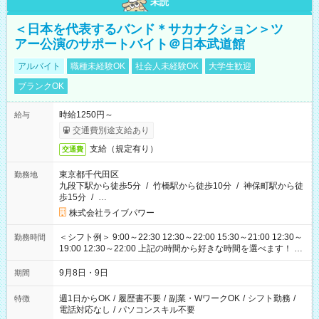
未読
＜日本を代表するバンド＊サカナクション＞ツ
アー公演のサポートバイト＠日本武道館
アルバイト
職種未経験OK
社会人未経験OK
大学生歓迎
ブランクOK
時給1250円～
給与
交通費別途支給あり
支給（規定有り）
交通費
東京都千代田区
勤務地
九段下駅から徒歩5分
/
竹橋駅から徒歩10分
/
神保町駅から徒
歩15分
/
…
株式会社ライブパワー
＜シフト例＞ 9:00～22:30 12:30～22:00 15:30～21:00 12:30～
勤務時間
19:00 12:30～22:00 上記の時間から好きな時間を選べます！ ※
時間は変更となる可能性があります
9月8日・9日
期間
週1日からOK
/
履歴書不要
/
副業・WワークOK
/
シフト勤務
/
特徴
電話対応なし
/
パソコンスキル不要