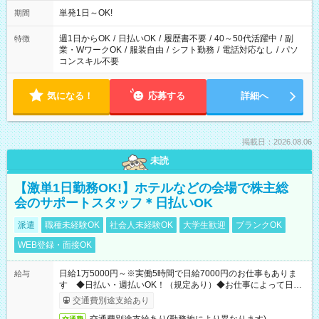
単発1日～OK!
期間
週1日からOK
/
日払いOK
/
履歴書不要
/
40～50代活躍中
/
副
特徴
業・WワークOK
/
服装自由
/
シフト勤務
/
電話対応なし
/
パソ
コンスキル不要
気になる！
応募する
詳細へ
掲載日：2026.08.06
未読
【激単1日勤務OK!】ホテルなどの会場で株主総
会のサポートスタッフ＊日払いOK
派遣
職種未経験OK
社会人未経験OK
大学生歓迎
ブランクOK
WEB登録・面接OK
日給1万5000円～※実働5時間で日給7000円のお仕事もありま
給与
す ◆日払い・週払いOK！（規定あり）◆お仕事によって日給
も異なります
交通費別途支給あり