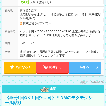
支給（規定有り）
交通費
東京都文京区
勤務地
後楽園駅から徒歩5分
/
水道橋駅から徒歩5分
/
春日(東京都)駅
から徒歩7分
株式会社ライブパワー
＜シフト例＞ 7:00～23:00 13:30～22:00 上記の時間から好きな
勤務時間
時間を選べます！ ※時間は変更となる可能性があります
8月15日・16日
期間
週1日からOK
/
履歴書不要
/
副業・WワークOK
/
シフト勤務
/
特徴
電話対応なし
/
パソコンスキル不要
気になる！
応募する
詳細へ
掲載日：2026.08.08
未読
《単発1日OK！日払い可》＊DMのモクモクシ
ール貼り