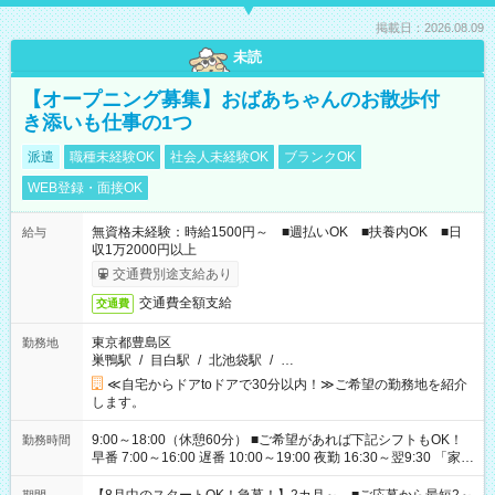
掲載日：2026.08.09
未読
【オープニング募集】おばあちゃんのお散歩付
き添いも仕事の1つ
派遣
職種未経験OK
社会人未経験OK
ブランクOK
WEB登録・面接OK
無資格未経験：時給1500円～ ■週払いOK ■扶養内OK ■日
給与
収1万2000円以上
交通費別途支給あり
交通費全額支給
交通費
東京都豊島区
勤務地
巣鴨駅
/
目白駅
/
北池袋駅
/
…
≪自宅からドアtoドアで30分以内！≫ご希望の勤務地を紹介
します。
9:00～18:00（休憩60分） ■ご希望があれば下記シフトもOK！
勤務時間
早番 7:00～16:00 遅番 10:00～19:00 夜勤 16:30～翌9:30 「家族
と休みを合わせたい」 「余裕を持って夕飯の準備がしたい」
「できれば残業はしたくない」 など、ご希望を教えてください