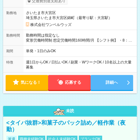
交通費別途支給あり
ンビニATMから 日払い分を引き落とせます！ 【試用期間】試
用期間なし
さいたま市大宮区
勤務地
埼玉県さいたま市大宮区錦町（最寄り駅：大宮駅）
株式会社ワンベルウッズ
勤務時間は指定なし
勤務時間
変形労働時間制 想定労働時間160時間/月 【シフト例】 ・8：00
～21：00
単発・1日のみOK
期間
週1日からOK / 日払いOK / 副業・WワークOK / 10名以上の大量
特徴
募集
気になる！
応募する
詳細へ
未読
<タイパ抜群>和菓子のパック詰め／軽作業（夜
勤）
派遣
職種未経験OK
社会人未経験OK
ブランクOK