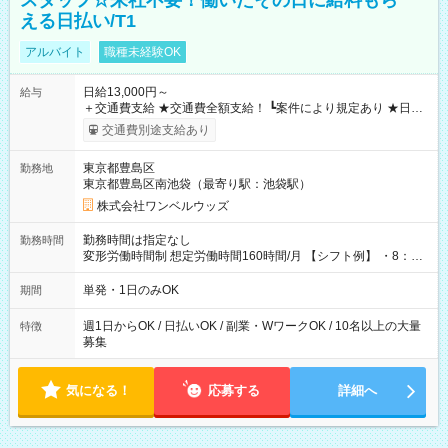
スタッフ☆来社不要！働いたその日に給料もら
える日払い/T1
アルバイト
職種未経験OK
日給13,000円～
給与
＋交通費支給 ★交通費全額支給！ ┗案件により規定あり ★日払
いOK！（規定あり） ┗働いたその日に現金GET♪ お仕事後はコ
交通費別途支給あり
ンビニATMから 日払い分を引き落とせます！ 【試用期間】試
用期間なし
東京都豊島区
勤務地
東京都豊島区南池袋（最寄り駅：池袋駅）
株式会社ワンベルウッズ
勤務時間は指定なし
勤務時間
変形労働時間制 想定労働時間160時間/月 【シフト例】 ・8：00
～21：00
単発・1日のみOK
期間
週1日からOK / 日払いOK / 副業・WワークOK / 10名以上の大量
特徴
募集
気になる！
応募する
詳細へ