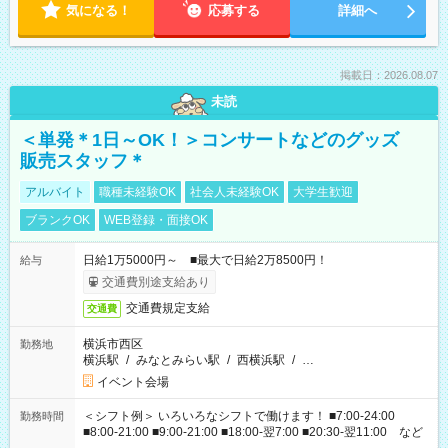
気になる！
応募する
詳細へ
掲載日：2026.08.07
未読
＜単発＊1日～OK！＞コンサートなどのグッズ
販売スタッフ＊
アルバイト
職種未経験OK
社会人未経験OK
大学生歓迎
ブランクOK
WEB登録・面接OK
日給1万5000円～ ■最大で日給2万8500円！
給与
交通費別途支給あり
交通費規定支給
交通費
横浜市西区
勤務地
横浜駅
/
みなとみらい駅
/
西横浜駅
/
…
イベント会場
＜シフト例＞ いろいろなシフトで働けます！ ■7:00-24:00
勤務時間
■8:00-21:00 ■9:00-21:00 ■18:00-翌7:00 ■20:30-翌11:00 など