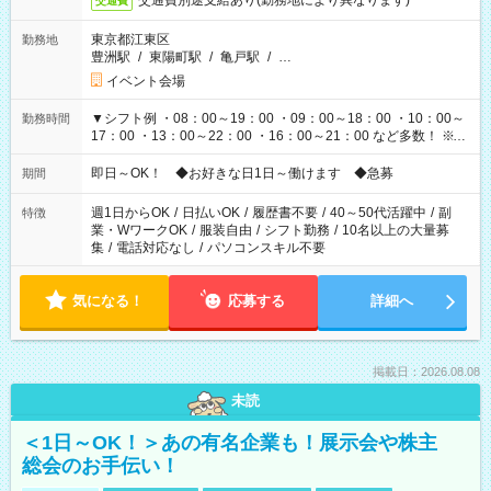
交通費別途支給あり(勤務地により異なります)
交通費
東京都江東区
勤務地
豊洲駅
/
東陽町駅
/
亀戸駅
/
…
イベント会場
▼シフト例 ・08：00～19：00 ・09：00～18：00 ・10：00～
勤務時間
17：00 ・13：00～22：00 ・16：00～21：00 など多数！ ※お
仕事により勤務時間が異なります
即日～OK！ ◆お好きな日1日～働けます ◆急募
期間
週1日からOK
/
日払いOK
/
履歴書不要
/
40～50代活躍中
/
副
特徴
業・WワークOK
/
服装自由
/
シフト勤務
/
10名以上の大量募
集
/
電話対応なし
/
パソコンスキル不要
気になる！
応募する
詳細へ
掲載日：2026.08.08
未読
＜1日～OK！＞あの有名企業も！展示会や株主
総会のお手伝い！