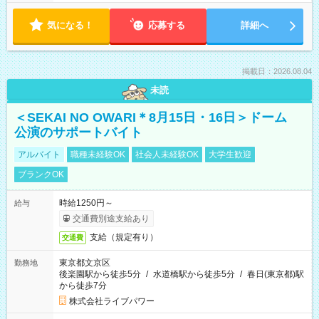
気になる！
応募する
詳細へ
掲載日：2026.08.04
未読
＜SEKAI NO OWARI＊8月15日・16日＞ドーム
公演のサポートバイト
アルバイト
職種未経験OK
社会人未経験OK
大学生歓迎
ブランクOK
時給1250円～
給与
交通費別途支給あり
支給（規定有り）
交通費
東京都文京区
勤務地
後楽園駅から徒歩5分
/
水道橋駅から徒歩5分
/
春日(東京都)駅
から徒歩7分
株式会社ライブパワー