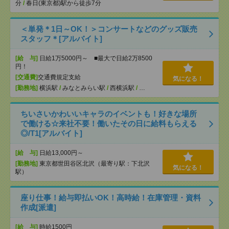
分
/
春日(東京都)駅から徒歩7分
＜単発＊1日～OK！＞コンサートなどのグッズ販売
スタッフ＊[アルバイト]
[給 与]
日給1万5000円～ ■最大で日給2万8500
円！
[交通費]
交通費規定支給
気になる！
[勤務地]
横浜駅
/
みなとみらい駅
/
西横浜駅
/
…
ちいさいかわいいキャラのイベントも！好きな場所
で働ける☆来社不要！働いたその日に給料もらえる
◎/T1[アルバイト]
[給 与]
日給13,000円～
[勤務地]
東京都世田谷区北沢（最寄り駅：下北沢
気になる！
駅）
座り仕事！給与即払いOK！高時給！在庫管理・資料
作成[派遣]
[給 与]
時給1500円