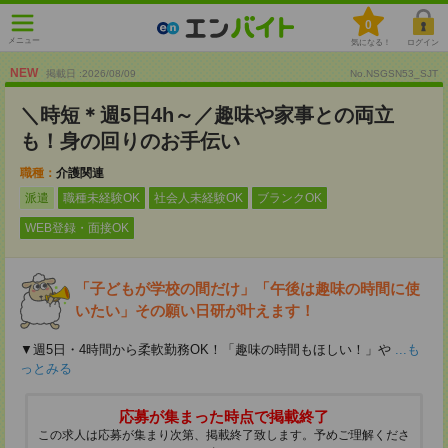
0
メニュー
気になる！
ログイン
NEW
掲載日 :2026
/
08
/
09
No.NSGSN53_SJT
＼時短＊週5日4h～／趣味や家事との両立
も！身の回りのお手伝い
職種：
介護関連
派遣
職種未経験OK
社会人未経験OK
ブランクOK
WEB登録・面接OK
「子どもが学校の間だけ」「午後は趣味の時間に使
いたい」その願い日研が叶えます！
▼週5日・4時間から柔軟勤務OK！「趣味の時間もほしい！」や
...も
っとみる
応募が集まった時点で掲載終了
この求人は応募が集まり次第、掲載終了致します。予めご理解くださ