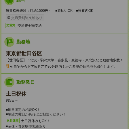
給与
無資格未経験：時給1500円～ ■週払いOK ■扶養内OK
交通費別途支給あり
交通費全額支給
交通費
勤務地
東京都世田谷区
【世田谷区】下北沢・駒沢大学・喜多見・豪徳寺・東北沢など勤務地多数！
≪自宅からドアtoドアで30分以内！≫ご希望の勤務地を紹介します。
勤務曜日
土日祝休
週5日～
■曜日固定の相談OK！
■希望の曜日があればご相談ください！
土日祝休みもOK！
休日休暇
■産休・育休取得実績あり