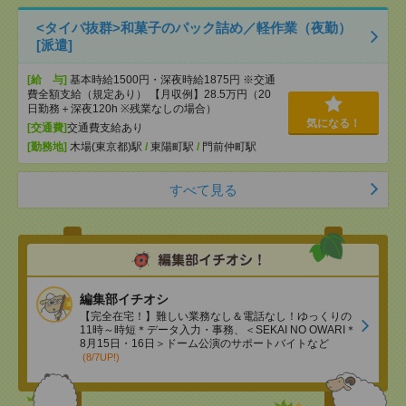
<タイパ抜群>和菓子のパック詰め／軽作業（夜勤）
[派遣]
[給 与]
基本時給1500円・深夜時給1875円 ※交通
費全額支給（規定あり） 【月収例】28.5万円（20
日勤務＋深夜120h ※残業なしの場合）
気になる！
[交通費]
交通費支給あり
[勤務地]
木場(東京都)駅
/
東陽町駅
/
門前仲町駅
すべて見る
編集部イチオシ
【完全在宅！】難しい業務なし＆電話なし！ゆっくりの
11時～時短＊データ入力・事務、＜SEKAI NO OWARI＊
8月15日・16日＞ドーム公演のサポートバイトなど
(8/7UP!)