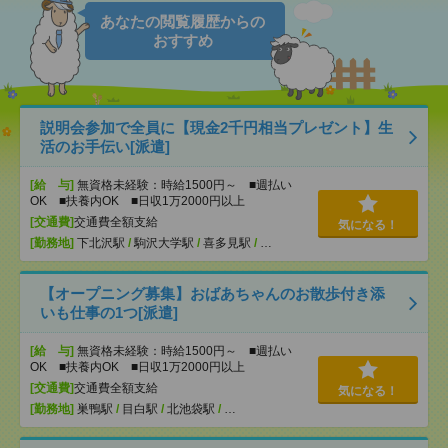
あなたの閲覧履歴からの
おすすめ
説明会参加で全員に【現金2千円相当プレゼント】生
活のお手伝い[派遣]
[給 与]
無資格未経験：時給1500円～ ■週払い
OK ■扶養内OK ■日収1万2000円以上
[交通費]
交通費全額支給
気になる！
[勤務地]
下北沢駅
/
駒沢大学駅
/
喜多見駅
/
…
【オープニング募集】おばあちゃんのお散歩付き添
いも仕事の1つ[派遣]
[給 与]
無資格未経験：時給1500円～ ■週払い
OK ■扶養内OK ■日収1万2000円以上
[交通費]
交通費全額支給
気になる！
[勤務地]
巣鴨駅
/
目白駅
/
北池袋駅
/
…