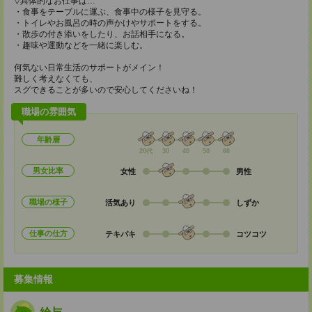
▽具体的なお仕事は…
・食事をテーブルに運ぶ、食事中の様子を見守る。
・トイレやお風呂の時の声かけやサポートをする。
・散歩の付き添いをしたり、お話相手になる。
・趣味や運動などを一緒に楽しむ。
何気ない日常生活のサポートがメイン！
難しく考えなくても、
スグできることが多いので安心してくださいね！
職場の雰囲気
年齢層
20代
30
40
50
60
男女比率
女性
男性
職場の様子
活気あり
しずか
仕事の仕方
テキパキ
コツコツ
募集情報