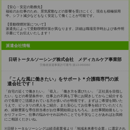
【安心・安定の勤務先】
福祉のお仕事のため、景気変動などの影響を受けにくく、現在も積極採用
中。シフト減少などもなく安定して働くことが可能です。
【受動喫煙対策について】
派遣先によって受動喫煙対策が異なります。詳細は職場見学時および条件明
示書にてお伝えいたします！
派遣会社情報
日研トータルソーシング株式会社 メディカルケア事業部
労働者派遣事業許可番号:派13-060060
「こんな風に働きたい」をサポート＊介護職専門の派
遣会社です！
「自宅の近くで働きたい」「収入」「働き方を選びたい」「正社員を目指し
たい」などの希望条件や、仕事上の不満も丁寧にお聞きしてからご紹介する
ので長期でご活躍されている方が多いのが特長です。まずはご希望を聞いた
うえで、ピッタリの求人をご紹介。また安心してお仕事を続けていただくた
め、経験豊富な専任担当者がお仕事開始前はもちろん、お仕事開始後もしっ
かりフォロー。仕事の悩みやそれ以外のことでも不安なことがあればお気軽
にご相談くださいね。
※日研トータルソーシングは経済産業省より「地域未来牽引企業」に選定され