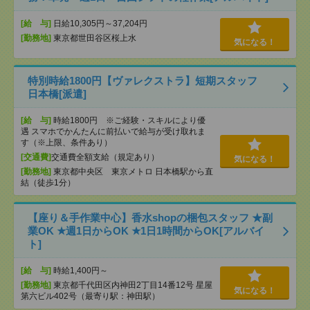
[給 与]
日給10,305円～37,204円
[勤務地]
東京都世田谷区桜上水
気になる！
特別時給1800円【ヴァレクストラ】短期スタッフ
日本橋[派遣]
[給 与]
時給1800円 ※ご経験・スキルにより優
遇 スマホでかんたんに前払いで給与が受け取れま
す（※上限、条件あり）
[交通費]
交通費全額支給（規定あり）
気になる！
[勤務地]
東京都中央区 東京メトロ 日本橋駅から直
結（徒歩1分）
【座り＆手作業中心】香水shopの梱包スタッフ ★副
業OK ★週1日からOK ★1日1時間からOK[アルバイ
ト]
[給 与]
時給1,400円～
[勤務地]
東京都千代田区内神田2丁目14番12号 星屋
気になる！
第六ビル402号（最寄り駅：神田駅）