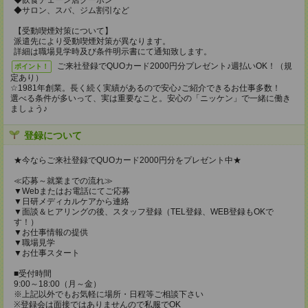
◆飲食チェーン店クーポン
◆サロン、スパ、ジム割引など
【受動喫煙対策について】
派遣先により受動喫煙対策が異なります。
詳細は職場見学時及び条件明示書にて通知致します。
ご来社登録でQUOカード2000円分プレゼント♪週払いOK！（規
ポイント！
定あり）
☆1981年創業。長く続く実績があるので安心♪ご紹介できるお仕事多数！
選べる条件が多いって、実は重要なこと。安心の「ニッケン」で一緒に働き
ましょう♪
登録について
★今ならご来社登録でQUOカード2000円分をプレゼント中★
≪応募～就業までの流れ≫
▼Webまたはお電話にてご応募
▼日研メディカルケアから連絡
▼面談＆ヒアリングの後、スタッフ登録（TEL登録、WEB登録もOKで
す！）
▼お仕事情報の提供
▼職場見学
▼お仕事スタート
■受付時間
9:00～18:00（月～金）
※上記以外でもお気軽に場所・日程等ご相談下さい
※登録会は面接ではありませんので私服でOK