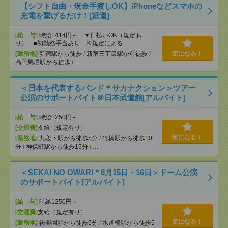
【シフト自由・現金手渡しOK】iPhoneなどスマホの
充電を繋げるだけ！[派遣]
[給 与]
時給1414円～ ▼日払いOK（規定あ
り） ■初勤務手当あり ※規定による
[勤務地]
新宿駅から徒歩
/
新宿三丁目駅から徒歩
/
気になる！
高田馬場駅から徒歩
/
…
＜日本を代表するバンド＊サカナクション＞ツアー
公演のサポートバイト＠日本武道館[アルバイト]
[給 与]
時給1250円～
[交通費]
支給（規定有り）
気になる！
[勤務地]
九段下駅から徒歩5分
/
竹橋駅から徒歩10
分
/
神保町駅から徒歩15分
/
…
＜SEKAI NO OWARI＊8月15日・16日＞ドーム公演
のサポートバイト[アルバイト]
[給 与]
時給1250円～
[交通費]
支給（規定有り）
気になる！
[勤務地]
後楽園駅から徒歩5分
/
水道橋駅から徒歩5