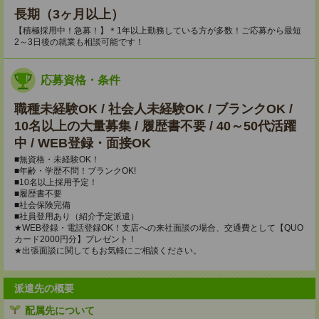
長期（3ヶ月以上）
【積極採用中！急募！】＊1年以上勤務している方が多数！ご応募から最短
2～3日後の就業も相談可能です！
応募資格・条件
職種未経験OK / 社会人未経験OK / ブランクOK /
10名以上の大量募集 / 履歴書不要 / 40～50代活躍
中 / WEB登録・面接OK
■無資格・未経験OK！
■年齢・学歴不問！ブランクOK!
■10名以上採用予定！
■履歴書不要
■社会保険完備
■社員登用あり（紹介予定派遣）
★WEB登録・電話登録OK！支店への来社面談の場合、交通費として【QUO
カード2000円分】プレゼント！
★出張面談に関してもお気軽にご相談ください。
派遣先の概要
配属先について