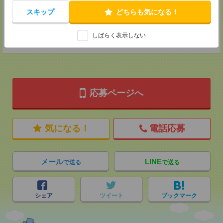
MAIL：
tenshoku@nikken-ts.jp
担当：採用担当
スキップ
どちらも気になる！
登録交通費
しばらく表示しない
★今ならご来社登録でQUOカード2000円分をプレゼント中★
応募ページへ
気になる！
電話応募
メール
LINE
で送る
で送る
シェア
ツイート
ブックマーク