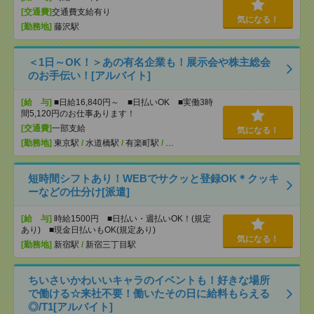
[交通費]
交通費支給有り
気になる！
[勤務地]
藤沢駅
＜1日～OK！＞あの有名企業も！展示会や株主総会
のお手伝い！[アルバイト]
[給 与]
■日給16,840円～ ■日払いOK ■実働3時
間5,120円のお仕事あります！
[交通費]
一部支給
気になる！
[勤務地]
東京駅
/
水道橋駅
/
有楽町駅
/
…
短時間シフトあり！WEBでサクッと登録OK＊クッキ
ーなどの仕分け[派遣]
[給 与]
時給1500円 ■日払い・週払いOK！(規定
あり) ■現金日払いもOK(規定あり)
気になる！
[勤務地]
新宿駅
/
新宿三丁目駅
ちいさいかわいいキャラのイベントも！好きな場所
で働ける☆来社不要！働いたその日に給料もらえる
◎/T1[アルバイト]