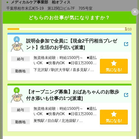
メディカルケア事業部 柏オフィス
千葉県柏市末広町5-19 第12関口ビル7F 705号室
×
TEL：0120-935-218
どちらのお仕事が気になりますか？
MAIL：
tenshoku@nikken-ts.jp
担当：採用担当
1
/10
メディカルケア事業部 新宿オフィス
東京都新宿区新宿2-3-10 新宿御苑ビル6階
説明会参加で全員に【現金2千円相当プレゼ
TEL：0120-457-235
ント】生活のお手伝い[派遣]
MAIL：
tenshoku@nikken-ts.jp
担当：採用担当
無資格未経験：時給1500円～ ■週払
給与
メディカルケア事業部 立川事業所
いOK ■扶養内OK ■日収1万2000円
東京都立川市錦町1-12-14
以上
下北沢駅 / 駒沢大学駅 / 喜多見駅 / …
気になる!
勤務地
TEL：0120-934-200
MAIL：
tenshoku@nikken-ts.jp
担当：採用担当
メディカルケア事業部 町田オフィス
【オープニング募集】おばあちゃんのお散歩
東京都町田市森野1-7-23 大樹生命町田ビル6F
付き添いも仕事の1つ[派遣]
TEL：0120-453-285
MAIL：
tenshoku@nikken-ts.jp
無資格未経験：時給1500円～ ■週払
給与
担当：採用担当
いOK ■扶養内OK ■日収1万2000円
以上
メディカルケア事業部 横浜オフィス
巣鴨駅 / 目白駅 / 北池袋駅 / …
気になる!
勤務地
神奈川県横浜市保土ケ谷区神戸町134 横浜ビジネスパークサウスタワー
2F B区画
TEL：0120-901-799