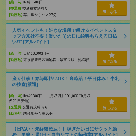
[給 与]
時給1600円
[交通費]
交通費支給有り
気になる！
[勤務地]
草加駅からバス27分
人気イベントも！好きな場所で働けるイベントスタ
ッフ☆来社不要！働いたその日に給料もらえる日払
い/T1[アルバイト]
[給 与]
日給13,000円～
[勤務地]
東京都豊島区南池袋（最寄り駅：池袋駅）
気になる！
座り仕事！給与即払いOK！高時給！平日休み！牛乳
の検査[派遣]
[給 与]
時給1300円 【月収例】191,000円(月収
例21日実働)
[交通費]
交通費支給有り
気になる！
[勤務地]
駒形駅から車10分
【日払い・未経験歓迎！】稼ぎたい日にサクッと勤
務！単発・週1日～自由シフトの軽作業[アルバイト]