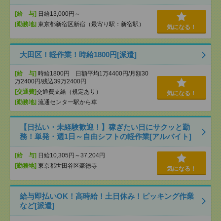
[給 与]
日給13,000円～
[勤務地]
東京都新宿区新宿（最寄り駅：新宿駅）
気になる！
大田区！軽作業！時給1800円[派遣]
[給 与]
時給1800円 日額平均1万4400円/月額30
万2400円/残込39万2400円
[交通費]
交通費支給（規定あり）
気になる！
[勤務地]
流通センター駅から車
【日払い・未経験歓迎！】稼ぎたい日にサクッと勤
務！単発・週1日～自由シフトの軽作業[アルバイト]
[給 与]
日給10,305円～37,204円
[勤務地]
東京都世田谷区豪徳寺
気になる！
給与即払いOK！高時給！土日休み！ピッキング作業
など[派遣]