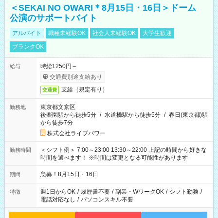
＜SEKAI NO OWARI＊8月15日・16日＞ドーム
公演のサポートバイト
アルバイト
職種未経験OK
社会人未経験OK
大学生歓迎
ブランクOK
時給1250円～
給与
交通費別途支給あり
支給（規定有り）
交通費
東京都文京区
勤務地
後楽園駅から徒歩5分
/
水道橋駅から徒歩5分
/
春日(東京都)駅
から徒歩7分
株式会社ライブパワー
＜シフト例＞ 7:00～23:00 13:30～22:00 上記の時間から好きな
勤務時間
時間を選べます！ ※時間は変更となる可能性があります
急募！8月15日・16日
期間
週1日からOK
/
履歴書不要
/
副業・WワークOK
/
シフト勤務
/
特徴
電話対応なし
/
パソコンスキル不要