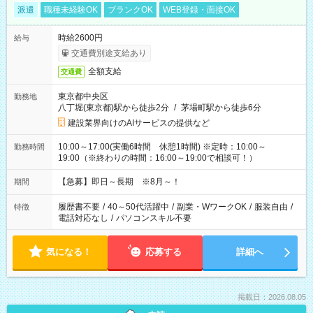
派遣
職種未経験OK
ブランクOK
WEB登録・面接OK
時給2600円
給与
交通費別途支給あり
全額支給
交通費
東京都中央区
勤務地
八丁堀(東京都)駅から徒歩2分
/
茅場町駅から徒歩6分
建設業界向けのAIサービスの提供など
10:00～17:00(実働6時間 休憩1時間) ※定時：10:00～
勤務時間
19:00（※終わりの時間：16:00～19:00で相談可！）
【急募】即日～長期 ※8月～！
期間
履歴書不要
/
40～50代活躍中
/
副業・WワークOK
/
服装自由
/
特徴
電話対応なし
/
パソコンスキル不要
気になる！
応募する
詳細へ
掲載日：2026.08.05