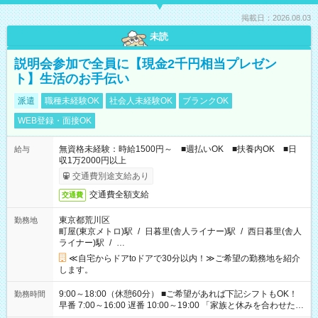
掲載日：2026.08.03
未読
説明会参加で全員に【現金2千円相当プレゼン
ト】生活のお手伝い
派遣
職種未経験OK
社会人未経験OK
ブランクOK
WEB登録・面接OK
無資格未経験：時給1500円～ ■週払いOK ■扶養内OK ■日
給与
収1万2000円以上
交通費別途支給あり
交通費全額支給
交通費
東京都荒川区
勤務地
町屋(東京メトロ)駅
/
日暮里(舎人ライナー)駅
/
西日暮里(舎人
ライナー)駅
/
…
≪自宅からドアtoドアで30分以内！≫ご希望の勤務地を紹介
します。
9:00～18:00（休憩60分） ■ご希望があれば下記シフトもOK！
勤務時間
早番 7:00～16:00 遅番 10:00～19:00 「家族と休みを合わせた
い」 「余裕を持って夕飯の準備がしたい」 「できれば残業はし