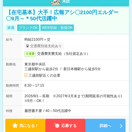
未読
【在宅基本】大手！広報アシ〇2100円エルダー
〇9月～＊50代活躍中
派遣
ブランクOK
WEB登録・面接OK
時給2100円＋交
給与
交通費別途支給あり
交通費実費支給（当社規定あり）
交通費
東京都中央区
勤務地
三越前駅から徒歩2分
/
新日本橋駅から徒歩5分
三越前駅近くの企業
8:30～17:15
勤務時間
2026/9/1～長期 ※2027年3月末まで(期間延長の可能性あり)
期間
※9月～OK！
履歴書不要
/
40～50代活躍中
特徴
気になる！
応募する
詳細へ