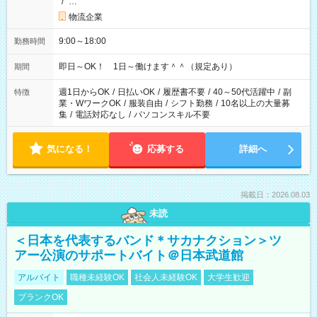
/
…
物流企業
9:00～18:00
勤務時間
即日～OK！ 1日～働けます＾＾（規定あり）
期間
週1日からOK
/
日払いOK
/
履歴書不要
/
40～50代活躍中
/
副
特徴
業・WワークOK
/
服装自由
/
シフト勤務
/
10名以上の大量募
集
/
電話対応なし
/
パソコンスキル不要
気になる！
応募する
詳細へ
掲載日：2026.08.03
未読
＜日本を代表するバンド＊サカナクション＞ツ
アー公演のサポートバイト＠日本武道館
アルバイト
職種未経験OK
社会人未経験OK
大学生歓迎
ブランクOK