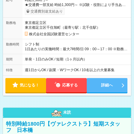
時給1,300円～
給与
★交通費一部支給 時給1,300円～ ※試験・役割により手当あり
※勤務回数により昇給あり 【即給（前払い）オプションあ
交通費別途支給あり
り！】 希望される場合、勤務から1週間ほどで給与の一部を受け
取れます。 ※手数料418円がかかります。 【過去試験日の収入
東京都足立区
勤務地
例】 ・河合塾模擬試験 8:30～17:30（休憩1時間） 時給1,300円
東京都足立区千住旭町（最寄り駅：北千住駅）
×8時間＝日収10,400円＋交通費 ※当日の役割により時給＋100
円の場合あり ・国家試験 7:00～13:30（休憩なし） 時給1,300
株式会社全国試験運営センター
円（役割手当＋100円）×6時間＝日収8,400円＋交通費 【試用期
間】試用期間なし
シフト制
勤務時間
1日あたりの実働時間：最大7時間/日 09：00～17：00 ※勤務時
間は 試験により異なります。
単発・1日のみOK / 短期（1ヶ月以内）
期間
週1日からOK / 副業・WワークOK / 10名以上の大量募集
特徴
気になる！
応募する
詳細へ
未読
特別時給1800円【ヴァレクストラ】短期スタッ
フ 日本橋