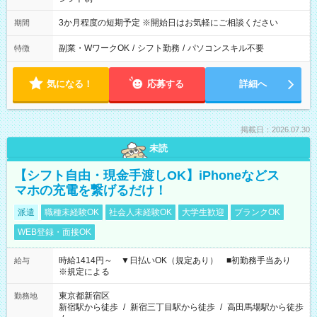
3か月程度の短期予定 ※開始日はお気軽にご相談ください
期間
副業・WワークOK
/
シフト勤務
/
パソコンスキル不要
特徴
気になる！
応募する
詳細へ
掲載日：2026.07.30
未読
【シフト自由・現金手渡しOK】iPhoneなどス
マホの充電を繋げるだけ！
派遣
職種未経験OK
社会人未経験OK
大学生歓迎
ブランクOK
WEB登録・面接OK
時給1414円～ ▼日払いOK（規定あり） ■初勤務手当あり
給与
※規定による
東京都新宿区
勤務地
新宿駅から徒歩
/
新宿三丁目駅から徒歩
/
高田馬場駅から徒歩