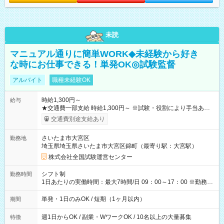
未読
マニュアル通りに簡単WORK◆未経験から好き
な時にお仕事できる！単発OK◎試験監督
アルバイト
職種未経験OK
時給1,300円～
給与
★交通費一部支給 時給1,300円～ ※試験・役割により手当あり
※勤務回数により昇給あり 【即給（前払い）オプションあ
交通費別途支給あり
り！】 希望される場合、勤務から1週間ほどで給与の一部を受け
取れます。 ※手数料418円がかかります。 【過去試験日の収入
さいたま市大宮区
勤務地
例】 ・河合塾模擬試験 8:30～17:30（休憩1時間） 時給1,300円
埼玉県埼玉県さいたま市大宮区錦町（最寄り駅：大宮駅）
×8時間＝日収10,400円＋交通費 ※当日の役割により時給＋100
円の場合あり ・国家試験 7:00～13:30（休憩なし） 時給1,300
株式会社全国試験運営センター
円（役割手当＋100円）×6時間＝日収8,400円＋交通費 【試用期
間】試用期間なし
シフト制
勤務時間
1日あたりの実働時間：最大7時間/日 09：00～17：00 ※勤務時
間は 試験により異なります。
単発・1日のみOK / 短期（1ヶ月以内）
期間
週1日からOK / 副業・WワークOK / 10名以上の大量募集
特徴