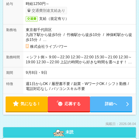
時給1250円～
給与
交通費別途支給あり
支給（規定有り）
交通費
東京都千代田区
勤務地
九段下駅から徒歩5分
/
竹橋駅から徒歩10分
/
神保町駅から徒
歩15分
/
…
株式会社ライブパワー
＜シフト例＞ 9:00～22:30 12:30～22:00 15:30～21:00 12:30～
勤務時間
19:00 12:30～22:00 上記の時間から好きな時間を選べます！ ※
時間は変更となる可能性があります
9月8日・9日
期間
週1日からOK
/
履歴書不要
/
副業・WワークOK
/
シフト勤務
/
特徴
電話対応なし
/
パソコンスキル不要
気になる！
応募する
詳細へ
掲載日：2026.08.04
未読