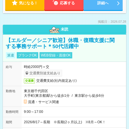
気になる！
応募する
詳細へ
掲載日：2026.07.28
未読
【エルダー／シニア歓迎】休職・復職支援に関
する事務サポート＊50代活躍中
派遣
ブランクOK
WEB登録・面接OK
時給2000円＋交
給与
交通費別途支給あり
交通費支給(社内規定あり)
交通費
東京都千代田区
勤務地
大手町(東京都)駅から徒歩1分
/
東京駅から徒歩6分
流通・サービス関連
9:00～17:00
勤務時間
2026/8/17～長期 ※長期(2ヶ月以上) ※8月～OK！
期間