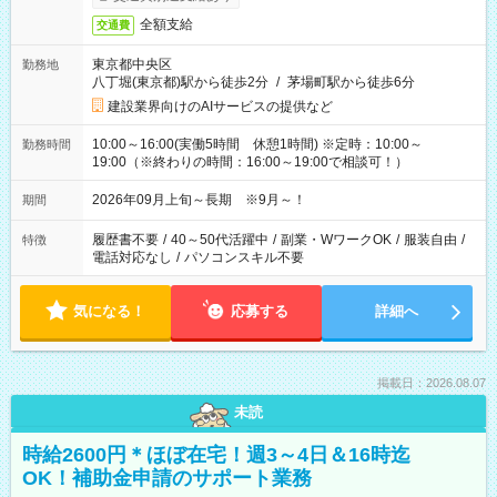
全額支給
交通費
東京都中央区
勤務地
八丁堀(東京都)駅から徒歩2分
/
茅場町駅から徒歩6分
建設業界向けのAIサービスの提供など
10:00～16:00(実働5時間 休憩1時間) ※定時：10:00～
勤務時間
19:00（※終わりの時間：16:00～19:00で相談可！）
2026年09月上旬～長期 ※9月～！
期間
履歴書不要
/
40～50代活躍中
/
副業・WワークOK
/
服装自由
/
特徴
電話対応なし
/
パソコンスキル不要
気になる！
応募する
詳細へ
掲載日：2026.08.07
未読
時給2600円＊ほぼ在宅！週3～4日＆16時迄
OK！補助金申請のサポート業務