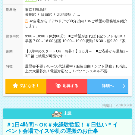
東京都豊島区
勤務地
巣鴨駅
/
目白駅
/
北池袋駅
/
…
≪自宅からドアtoドアで30分以内！≫ご希望の勤務地を紹介
します。
9:00～18:00（休憩60分） ■ご希望があれば下記シフトもOK！
勤務時間
早番 7:00～16:00 遅番 10:00～19:00 夜勤 16:30～翌9:30 「家族
と休みを合わせたい」 「余裕を持って夕飯の準備がしたい」
「できれば残業はしたくない」 など、ご希望を教えてください
【8月中のスタートOK！急募！】2カ月～ ■ご応募から最短2～
期間
ね。 ※Wワーク希望の方へ 今ご覧のお仕事で希望する勤務時間
3日後に就業が可能です！
と、もう1つのお仕事の勤務時間。 合計で週40時間を超える場
合は応募できません。
履歴書不要
/
40～50代活躍中
/
服装自由
/
シフト勤務
/
10名以
特徴
上の大量募集
/
電話対応なし
/
パソコンスキル不要
気になる！
応募する
詳細へ
掲載日：2026.08.06
未読
＃1日4時間～OK＃未経験歓迎！＃日払い＊イ
ベント会場でイスや机の運搬のお仕事