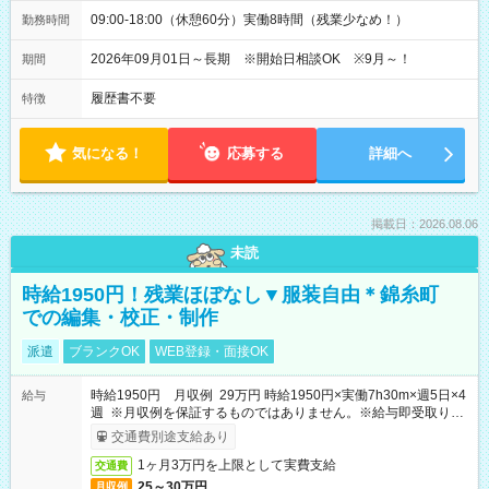
09:00-18:00（休憩60分）実働8時間（残業少なめ！）
勤務時間
2026年09月01日～長期 ※開始日相談OK ※9月～！
期間
履歴書不要
特徴
気になる！
応募する
詳細へ
掲載日：2026.08.06
未読
時給1950円！残業ほぼなし▼服装自由＊錦糸町
での編集・校正・制作
派遣
ブランクOK
WEB登録・面接OK
時給1950円 月収例 29万円 時給1950円×実働7h30m×週5日×4
給与
週 ※月収例を保証するものではありません。※給与即受取りサ
ービス利用可（利用条件有）
交通費別途支給あり
1ヶ月3万円を上限として実費支給
交通費
25～30万円
月収例