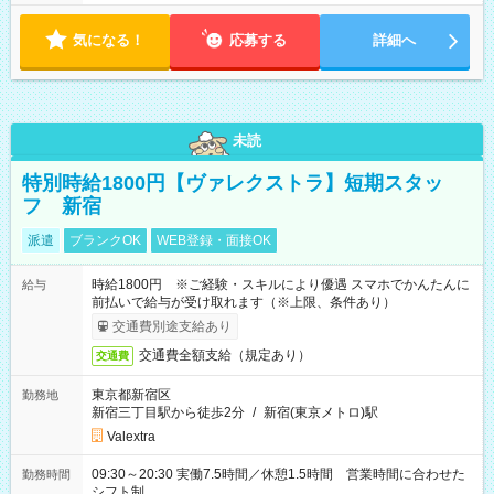
気になる！
応募する
詳細へ
未読
特別時給1800円【ヴァレクストラ】短期スタッ
フ 新宿
派遣
ブランクOK
WEB登録・面接OK
時給1800円 ※ご経験・スキルにより優遇 スマホでかんたんに
給与
前払いで給与が受け取れます（※上限、条件あり）
交通費別途支給あり
交通費全額支給（規定あり）
交通費
東京都新宿区
勤務地
新宿三丁目駅から徒歩2分
/
新宿(東京メトロ)駅
Valextra
09:30～20:30 実働7.5時間／休憩1.5時間 営業時間に合わせた
勤務時間
シフト制