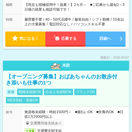
たくない」 など、ご希望を教えてくださいね。 ※Wワーク希望
【現在も積極採用中！急募！】2カ月～ ■ご応募から最短2～3
期間
の方へ 今ご覧のお仕事で希望する勤務時間と、もう1つのお仕事
日後の就業も相談可能です！
の勤務時間。 合計で週40時間を超える場合は応募できません。
履歴書不要
/
40～50代活躍中
/
服装自由
/
シフト勤務
/
10名以
特徴
上の大量募集
/
電話対応なし
/
パソコンスキル不要
気になる！
応募する
詳細へ
掲載日：2026.08.07
未読
【オープニング募集】おばあちゃんのお散歩付
き添いも仕事の1つ
派遣
職種未経験OK
社会人未経験OK
ブランクOK
WEB登録・面接OK
無資格未経験：時給1500円～ ■週払いOK ■扶養内OK ■日
給与
収1万2000円以上
交通費別途支給あり
交通費全額支給
交通費