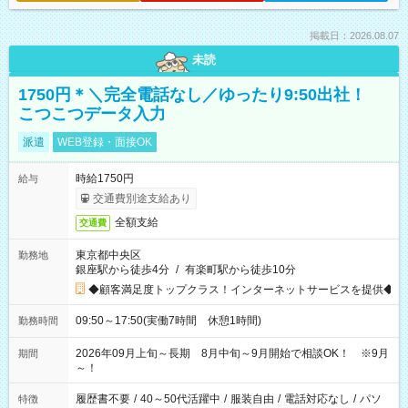
掲載日：2026.08.07
未読
1750円＊＼完全電話なし／ゆったり9:50出社！
こつこつデータ入力
派遣
WEB登録・面接OK
時給1750円
給与
交通費別途支給あり
全額支給
交通費
東京都中央区
勤務地
銀座駅から徒歩4分
/
有楽町駅から徒歩10分
◆顧客満足度トップクラス！インターネットサービスを提供◆
09:50～17:50(実働7時間 休憩1時間)
勤務時間
2026年09月上旬～長期 8月中旬～9月開始で相談OK！ ※9月
期間
～！
履歴書不要
/
40～50代活躍中
/
服装自由
/
電話対応なし
/
パソ
特徴