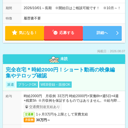
2026/10/01～長期 ※開始日はご相談可能です！ ※10月～！
期間
履歴書不要
特徴
気になる！
応募する
詳細へ
掲載日：2026.08.07
未読
完全在宅＊時給2000円！ショート動画の映像編
集やテロップ確認
派遣
ブランクOK
WEB登録・面接OK
時給2000円 月収例 33万円 時給2000円×実働8h×週5日×4週
給与
+残業5h ※月収例を保証するものではありません。※給与即受
取りサービス利用可（利用条件有）
交通費別途支給あり
1ヶ月3万円を上限として実費支給
交通費
30万円～
月収例