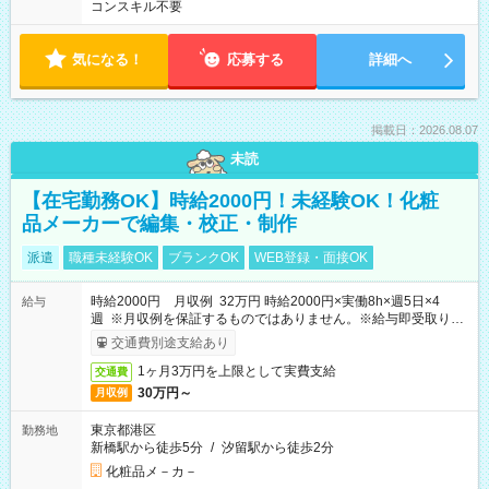
コンスキル不要
気になる！
応募する
詳細へ
掲載日：2026.08.07
未読
【在宅勤務OK】時給2000円！未経験OK！化粧
品メーカーで編集・校正・制作
派遣
職種未経験OK
ブランクOK
WEB登録・面接OK
時給2000円 月収例 32万円 時給2000円×実働8h×週5日×4
給与
週 ※月収例を保証するものではありません。※給与即受取りサ
ービス利用可（利用条件有）
交通費別途支給あり
1ヶ月3万円を上限として実費支給
交通費
30万円～
月収例
東京都港区
勤務地
新橋駅から徒歩5分
/
汐留駅から徒歩2分
化粧品メ－カ－