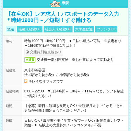
未読
【在宅OK】レア求人！パスポートのデータ入力
＊時給1900円～／短期！すぐ働ける
派遣
職種未経験OK
社会人未経験OK
大学生歓迎
ブランクOK
時給1900円～時給2100円 ▼日払い週払い可能！※規定有り
給与
▼1日6時間勤務で日収1万以上！
交通費別途支給あり
交通費一部別途支給 ※お仕事によって変動あり
交通費
東京都渋谷区
勤務地
渋谷駅から徒歩5分
/
神泉駅から徒歩5分
キレイなオフィスです
8:00～22:00 ▼1日4時間～ 10時～・11時～など、シフト希望
勤務時間
ご相談ください！
【急募】即日～短期も長期もOK！最短翌月末まで 1か月ごとの
期間
更新が可能！開始日もご相談ください！
日払いOK
/
履歴書不要
/
副業・WワークOK
/
服装自由
/
シフト
特徴
勤務
/
10名以上の大量募集
/
パソコンスキル不要