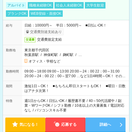
アルバイト
職種未経験OK
社会人未経験OK
大学生歓迎
ブランクOK
WEB登録・面接OK
日給：10000円～ 半日：5000円～ ■日払いOK！
給与
交通費別途支給あり
交通費規定支給
交通費
東京都千代田区
勤務地
秋葉原駅
/
神保町駅
/
麹町駅
/
…
オフィス・学校など
09:00～18:00 09:00～13:00 20:00～24：00 22：00～31:00
勤務時間
20:00～24：00 22：00～翌7:00 …など1日4時間～OK！ その他
シフトもございます！ お気軽にご相談ください！
激短1日～OK！ ■もちろん即日スタートもOK！ ■曜日・日数
期間
はアナタ次第！
週1日からOK
/
日払いOK
/
履歴書不要
/
40～50代活躍中
/
副
特徴
業・WワークOK
/
シフト勤務
/
10名以上の大量募集
/
電話対応
なし
/
パソコンスキル不要
気になる！
応募する
詳細へ