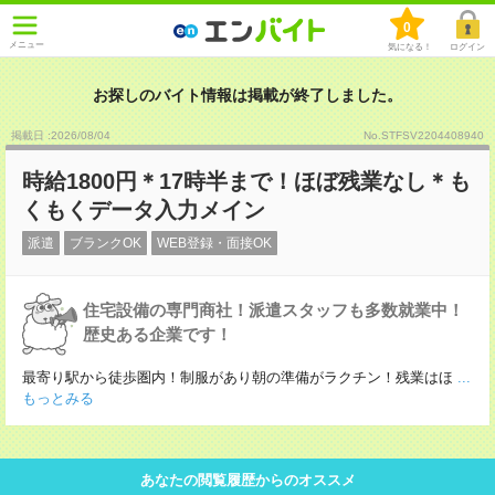
0
メニュー
気になる！
ログイン
お探しのバイト情報は掲載が終了しました。
掲載日 :2026
/
08
/
04
No.STFSV2204408940
時給1800円＊17時半まで！ほぼ残業なし＊も
くもくデータ入力メイン
派遣
ブランクOK
WEB登録・面接OK
住宅設備の専門商社！派遣スタッフも多数就業中！
歴史ある企業です！
最寄り駅から徒歩圏内！制服があり朝の準備がラクチン！残業はほ
...
もっとみる
あなたの閲覧履歴からのオススメ