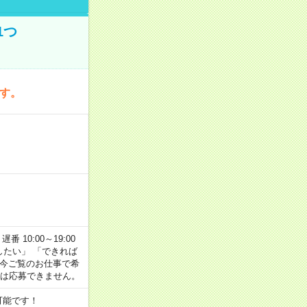
1つ
です。
番 10:00～19:00
がしたい」 「できれば
 今ご覧のお仕事で希
合は応募できません。
可能です！