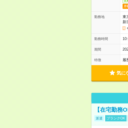
交
月
東
勤務地
新
1
勤務時間
2
期間
履
特徴
気に
【在宅勤務O
派遣
ブランクOK