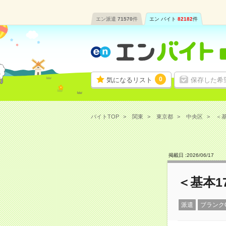
エン派遣
71570
件
エン バイト
82182
件
0
気になるリスト
保存した希
バイトTOP
関東
東京都
中央区
＜基
掲載日 :
2026
/
06
/
17
＜基本1
派遣
ブランク