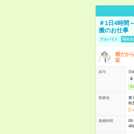
＃1日4時間
搬のお仕事
アルバイト
職種未
暇だか
証
日
給与
交
東
勤務地
秋
09
勤務時間
4