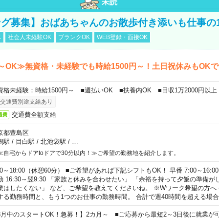
未読
グ募集】おばあちゃんのお散歩付き添いも仕事の
K
社会人未経験OK
ブランクOK
WEB登録・面接OK
～OK≫無資格・未経験でも時給1500円～！土日祝休みもOK
資格未経験：時給1500円～ ■週払いOK ■扶養内OK ■日収1万2000円以上
交通費別途支給あり
交通費全額支給
通費
京都豊島区
鴨駅
/
目白駅
/
北池袋駅
/
…
≪自宅からドアtoドアで30分以内！≫ご希望の勤務地を紹介します。
00～18:00（休憩60分） ■ご希望があれば下記シフトもOK！ 早番 7:00～16:00 遅
勤 16:30～翌9:30 「家族と休みを合わせたい」 「余裕を持って夕飯の準備
業はしたくない」 など、ご希望を教えてくださいね。 ※Wワーク希望の方へ
する勤務時間と、もう1つのお仕事の勤務時間。 合計で週40時間を超える場
8月中のスタートOK！急募！】2カ月～ ■ご応募から最短2～3日後に就業が