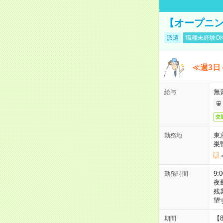
【オープニン
派遣
職種未経験O
≪週3日
無
給与
交
東
勤務地
巣
9:
勤務時間
夜
残
望
【
期間