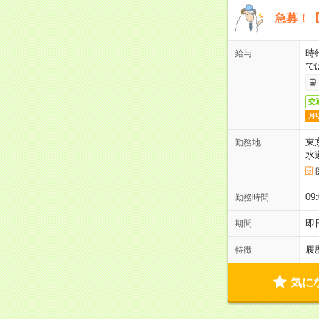
急募！【
時
給与
で
交
月
東
勤務地
水
09
勤務時間
即
期間
履
特徴
気に