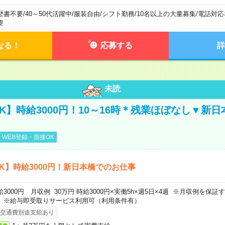
歴書不要
/
40～50代活躍中
/
服装自由
/
シフト勤務
/
10名以上の大量募集
/
電話対応
要
なる！
応募する
詳
未読
K】時給3000円！10～16時＊残業ほぼなし▼新
WEB登録・面接OK
K】時給3000円！新日本橋でのお仕事
給3000円 月収例 30万円 時給3000円×実働5h×週5日×4週 ※月収例を保
。※給与即受取りサービス利用可（利用条件有）
交通費別途支給あり