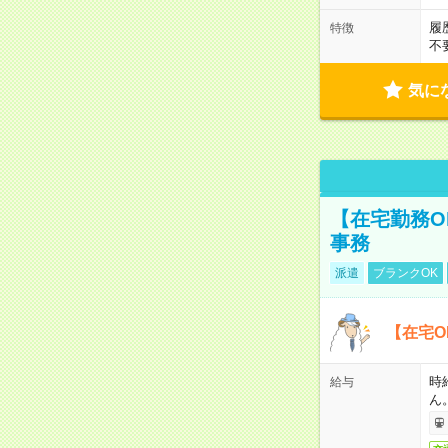
履
特徴
不
気に
【在宅勤務O
事務
派遣
ブランクOK
【在宅O
時
給与
ん