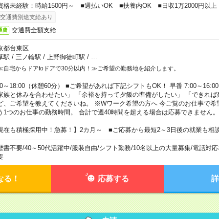
資格未経験：時給1500円～ ■週払いOK ■扶養内OK ■日収1万2000円以上
交通費別途支給あり
交通費全額支給
通費
京都台東区
草駅
/
三ノ輪駅
/
上野御徒町駅
/
…
≪自宅からドアtoドアで30分以内！≫ご希望の勤務地を紹介します。
00～18:00（休憩60分） ■ご希望があれば下記シフトもOK！ 早番 7:00～16:00 遅
家族と休みを合わせたい」 「余裕を持って夕飯の準備がしたい」 「できれば
ど、ご希望を教えてくださいね。 ※Wワーク希望の方へ 今ご覧のお仕事で希
う1つのお仕事の勤務時間。 合計で週40時間を超える場合は応募できません。
現在も積極採用中！急募！】2カ月～ ■ご応募から最短2～3日後の就業も相
歴書不要
/
40～50代活躍中
/
服装自由
/
シフト勤務
/
10名以上の大量募集
/
電話対応
要
なる！
応募する
詳