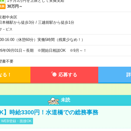
1ヶ月3万円を上限として実費支給
通費
30万円～
収例
京都中央区
日本橋駅から徒歩3分
/
三越前駅から徒歩1分
サ－ビス
0:00-16:00（休憩60分）実働5時間（残業少なめ！）
026年09月01日～長期 ※開始日相談OK ※9月～！
歴書不要
なる！
応募する
詳
未読
K】時給3300円！水道橋での総務事務
WEB登録・面接OK