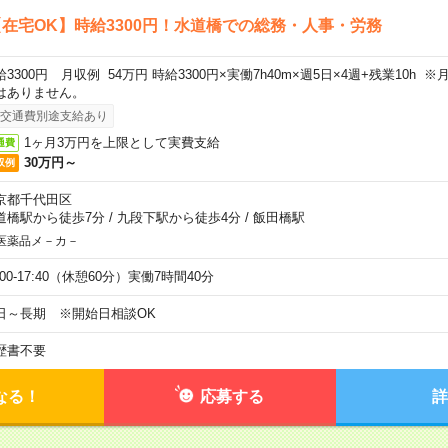
在宅OK】時給3300円！水道橋での総務・人事・労務
給3300円 月収例 54万円 時給3300円×実働7h40m×週5日×4週+残業10h
はありません。
交通費別途支給あり
1ヶ月3万円を上限として実費支給
通費
30万円～
収例
京都千代田区
道橋駅から徒歩7分
/
九段下駅から徒歩4分
/
飯田橋駅
医薬品メ－カ－
:00-17:40（休憩60分）実働7時間40分
日～長期 ※開始日相談OK
歴書不要
なる！
応募する
詳