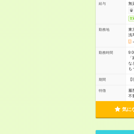
無
給与
交
東
勤務地
浅
9:
勤務時間
「
な
も
【
期間
履
特徴
不
気に