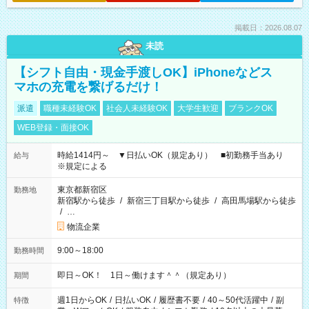
掲載日：2026.08.07
未読
【シフト自由・現金手渡しOK】iPhoneなどス
マホの充電を繋げるだけ！
派遣
職種未経験OK
社会人未経験OK
大学生歓迎
ブランクOK
WEB登録・面接OK
時給1414円～ ▼日払いOK（規定あり） ■初勤務手当あり
給与
※規定による
東京都新宿区
勤務地
新宿駅から徒歩
/
新宿三丁目駅から徒歩
/
高田馬場駅から徒歩
/
…
物流企業
9:00～18:00
勤務時間
即日～OK！ 1日～働けます＾＾（規定あり）
期間
週1日からOK
/
日払いOK
/
履歴書不要
/
40～50代活躍中
/
副
特徴