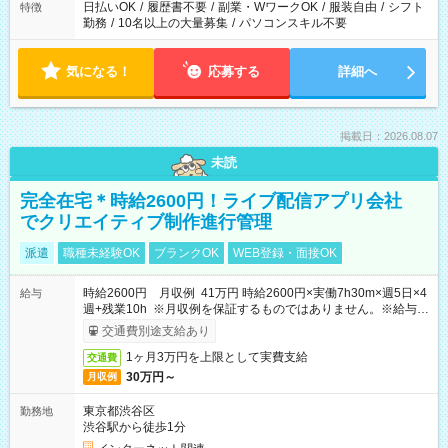
日払いOK
/
履歴書不要
/
副業・WワークOK
/
服装自由
/
シフト
特徴
勤務
/
10名以上の大量募集
/
パソコンスキル不要
気になる！
応募する
詳細へ
掲載日：2026.08.07
未読
完全在宅＊時給2600円！ライブ配信アプリ会社
でクリエイティブ制作進行管理
派遣
職種未経験OK
ブランクOK
WEB登録・面接OK
時給2600円 月収例 41万円 時給2600円×実働7h30m×週5日×4
給与
週+残業10h ※月収例を保証するものではありません。※給与即
受取りサービス利用可（利用条件有）
交通費別途支給あり
1ヶ月3万円を上限として実費支給
交通費
30万円～
月収例
東京都渋谷区
勤務地
渋谷駅から徒歩1分