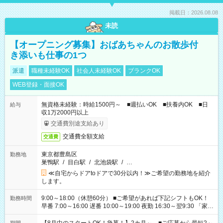
掲載日：2026.08.08
未読
【オープニング募集】おばあちゃんのお散歩付
き添いも仕事の1つ
派遣
職種未経験OK
社会人未経験OK
ブランクOK
WEB登録・面接OK
無資格未経験：時給1500円～ ■週払いOK ■扶養内OK ■日
給与
収1万2000円以上
交通費別途支給あり
交通費全額支給
交通費
東京都豊島区
勤務地
巣鴨駅
/
目白駅
/
北池袋駅
/
…
≪自宅からドアtoドアで30分以内！≫ご希望の勤務地を紹介
します。
9:00～18:00（休憩60分） ■ご希望があれば下記シフトもOK！
勤務時間
早番 7:00～16:00 遅番 10:00～19:00 夜勤 16:30～翌9:30 「家族
と休みを合わせたい」 「余裕を持って夕飯の準備がしたい」
「できれば残業はしたくない」 など、ご希望を教えてください