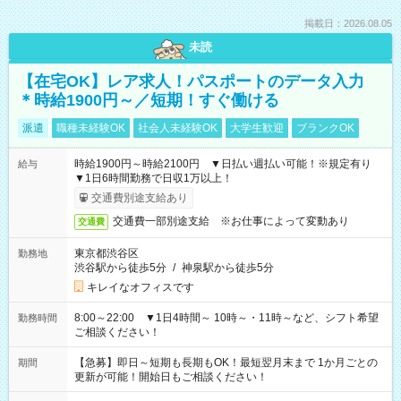
掲載日：2026.08.05
未読
【在宅OK】レア求人！パスポートのデータ入力
＊時給1900円～／短期！すぐ働ける
派遣
職種未経験OK
社会人未経験OK
大学生歓迎
ブランクOK
時給1900円～時給2100円 ▼日払い週払い可能！※規定有り
給与
▼1日6時間勤務で日収1万以上！
交通費別途支給あり
交通費一部別途支給 ※お仕事によって変動あり
交通費
東京都渋谷区
勤務地
渋谷駅から徒歩5分
/
神泉駅から徒歩5分
キレイなオフィスです
8:00～22:00 ▼1日4時間～ 10時～・11時～など、シフト希望
勤務時間
ご相談ください！
【急募】即日～短期も長期もOK！最短翌月末まで 1か月ごとの
期間
更新が可能！開始日もご相談ください！