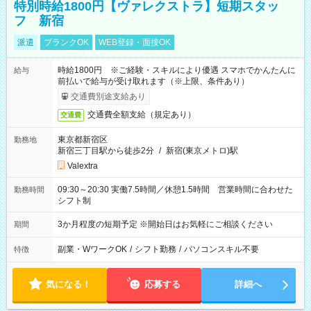
特別時給1800円【ヴァレクストラ】短期スタッ
フ 新宿
派遣
ブランクOK
WEB登録・面接OK
時給1800円 ※ご経験・スキルにより優遇 スマホでかんたんに
給与
前払いで給与が受け取れます（※上限、条件あり）
交通費別途支給あり
交通費全額支給（規定あり）
交通費
東京都新宿区
勤務地
新宿三丁目駅から徒歩2分
/
新宿(東京メトロ)駅
Valextra
09:30～20:30 実働7.5時間／休憩1.5時間 営業時間に合わせた
勤務時間
シフト制
3か月程度の短期予定 ※開始日はお気軽にご相談ください
期間
副業・WワークOK
/
シフト勤務
/
パソコンスキル不要
特徴
気になる！
応募する
詳細へ