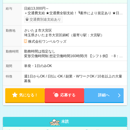
日給13,000円～
給与
＋交通費支給 ★交通費全額支給！ ┗案件により規定あり ★日払
いOK！（規定あり） ┗働いたその日に現金GET♪ お仕事後はコ
交通費別途支給あり
ンビニATMから 日払い分を引き落とせます！ 【試用期間】試
用期間なし
さいたま市大宮区
勤務地
埼玉県さいたま市大宮区錦町（最寄り駅：大宮駅）
株式会社ワンベルウッズ
勤務時間は指定なし
勤務時間
変形労働時間制 想定労働時間160時間/月 【シフト例】 ・8：00
～21：00
単発・1日のみOK
期間
週1日からOK / 日払いOK / 副業・WワークOK / 10名以上の大量
特徴
募集
気になる！
応募する
詳細へ
未読