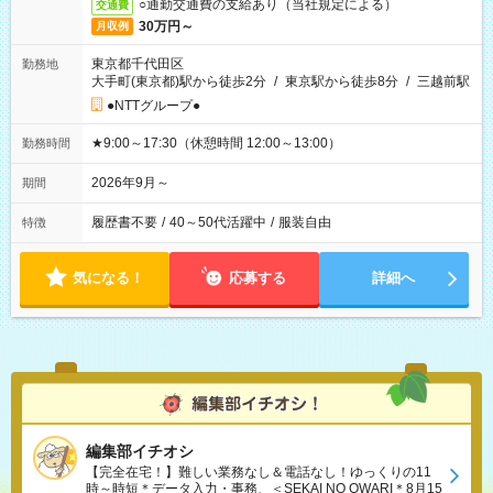
○通勤交通費の支給あり（当社規定による）
交通費
30万円～
月収例
東京都千代田区
勤務地
大手町(東京都)駅から徒歩2分
/
東京駅から徒歩8分
/
三越前駅
●NTTグループ●
★9:00～17:30（休憩時間 12:00～13:00）
勤務時間
2026年9月～
期間
履歴書不要
/
40～50代活躍中
/
服装自由
特徴
気になる！
応募する
詳細へ
編集部イチオシ
【完全在宅！】難しい業務なし＆電話なし！ゆっくりの11
時～時短＊データ入力・事務、＜SEKAI NO OWARI＊8月15