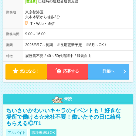
出社時の通勤交通費支給
交通費
東京都港区
勤務地
六本木駅から徒歩3分
IT・Web・通信
9:00～16:00
勤務時間
2026/8/17～長期 ※長期更新予定 ※8月～OK！
期間
履歴書不要
/
40～50代活躍中
/
服装自由
特徴
気になる！
応募する
詳細へ
未読
ちいさいかわいいキャラのイベントも！好きな
場所で働ける☆来社不要！働いたその日に給料
もらえる◎/T1
アルバイト
職種未経験OK