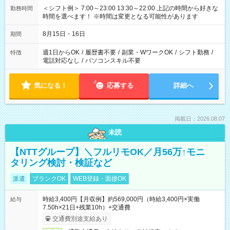
＜シフト例＞ 7:00～23:00 13:30～22:00 上記の時間から好きな
勤務時間
時間を選べます！ ※時間は変更となる可能性があります
8月15日・16日
期間
週1日からOK
/
履歴書不要
/
副業・WワークOK
/
シフト勤務
/
特徴
電話対応なし
/
パソコンスキル不要
気になる！
応募する
詳細へ
掲載日：2026.08.07
未読
【NTTグループ】＼フルリモOK／月56万↑モニ
タリング検討・検証など
派遣
ブランクOK
WEB登録・面接OK
時給3,400円【月収例】約569,000円（時給3,400円×実働
給与
7.50h×21日+残業10h）+交通費
交通費別途支給あり