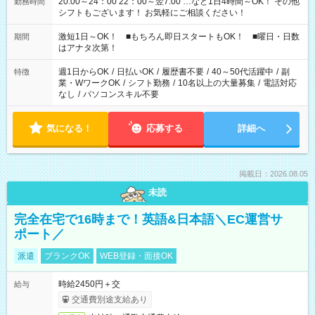
20:00～24：00 22：00～翌7:00 …など1日4時間～OK！ その他
勤務時間
シフトもございます！ お気軽にご相談ください！
激短1日～OK！ ■もちろん即日スタートもOK！ ■曜日・日数
期間
はアナタ次第！
週1日からOK
/
日払いOK
/
履歴書不要
/
40～50代活躍中
/
副
特徴
業・WワークOK
/
シフト勤務
/
10名以上の大量募集
/
電話対応
なし
/
パソコンスキル不要
気になる！
応募する
詳細へ
掲載日：2026.08.05
未読
完全在宅で16時まで！英語&日本語＼EC運営サ
ポート／
派遣
ブランクOK
WEB登録・面接OK
時給2450円＋交
給与
交通費別途支給あり