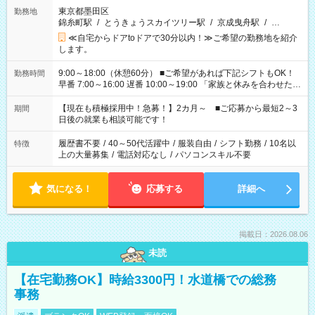
東京都墨田区
勤務地
錦糸町駅
/
とうきょうスカイツリー駅
/
京成曳舟駅
/
…
≪自宅からドアtoドアで30分以内！≫ご希望の勤務地を紹介
します。
9:00～18:00（休憩60分） ■ご希望があれば下記シフトもOK！
勤務時間
早番 7:00～16:00 遅番 10:00～19:00 「家族と休みを合わせた
い」 「余裕を持って夕飯の準備がしたい」 「できれば残業はし
たくない」 など、ご希望を教えてくださいね。 ※Wワーク希望
【現在も積極採用中！急募！】2カ月～ ■ご応募から最短2～3
期間
の方へ 今ご覧のお仕事で希望する勤務時間と、もう1つのお仕事
日後の就業も相談可能です！
の勤務時間。 合計で週40時間を超える場合は応募できません。
履歴書不要
/
40～50代活躍中
/
服装自由
/
シフト勤務
/
10名以
特徴
上の大量募集
/
電話対応なし
/
パソコンスキル不要
気になる！
応募する
詳細へ
掲載日：2026.08.06
未読
【在宅勤務OK】時給3300円！水道橋での総務
事務