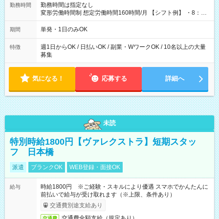
勤務時間は指定なし
勤務時間
変形労働時間制 想定労働時間160時間/月 【シフト例】 ・8：00
～21：00
単発・1日のみOK
期間
週1日からOK / 日払いOK / 副業・WワークOK / 10名以上の大量
特徴
募集
気になる！
応募する
詳細へ
未読
特別時給1800円【ヴァレクストラ】短期スタッ
フ 日本橋
派遣
ブランクOK
WEB登録・面接OK
時給1800円 ※ご経験・スキルにより優遇 スマホでかんたんに
給与
前払いで給与が受け取れます（※上限、条件あり）
交通費別途支給あり
交通費全額支給（規定あり）
交通費