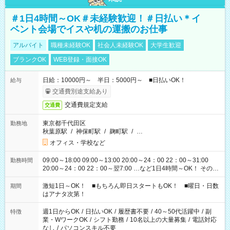
＃1日4時間～OK＃未経験歓迎！＃日払い＊イ
ベント会場でイスや机の運搬のお仕事
アルバイト
職種未経験OK
社会人未経験OK
大学生歓迎
ブランクOK
WEB登録・面接OK
日給：10000円～ 半日：5000円～ ■日払いOK！
給与
交通費別途支給あり
交通費規定支給
交通費
東京都千代田区
勤務地
秋葉原駅
/
神保町駅
/
麹町駅
/
…
オフィス・学校など
09:00～18:00 09:00～13:00 20:00～24：00 22：00～31:00
勤務時間
20:00～24：00 22：00～翌7:00 …など1日4時間～OK！ その他
シフトもございます！ お気軽にご相談ください！
激短1日～OK！ ■もちろん即日スタートもOK！ ■曜日・日数
期間
はアナタ次第！
週1日からOK
/
日払いOK
/
履歴書不要
/
40～50代活躍中
/
副
特徴
業・WワークOK
/
シフト勤務
/
10名以上の大量募集
/
電話対応
なし
/
パソコンスキル不要