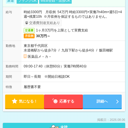
派遣
ブランクOK
WEB登録・面接OK
時給3300円 月収例 54万円 時給3300円×実働7h40m×週5日×4
給与
週+残業10h ※月収例を保証するものではありません。
交通費別途支給あり
1ヶ月3万円を上限として実費支給
交通費
30万円～
月収例
東京都千代田区
勤務地
水道橋駅から徒歩7分
/
九段下駅から徒歩4分
/
飯田橋駅
医薬品メ－カ－
09:00-17:40（休憩60分）実働7時間40分
勤務時間
即日～長期 ※開始日相談OK
期間
履歴書不要
特徴
気になる！
応募する
詳細へ
掲載日：2026.08.06
未読