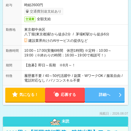
時給2600円
給与
交通費別途支給あり
全額支給
交通費
東京都中央区
勤務地
八丁堀(東京都)駅から徒歩2分
/
茅場町駅から徒歩6分
建設業界向けのAIサービスの提供など
10:00～17:00(実働6時間 休憩1時間) ※定時：10:00～
勤務時間
19:00（※終わりの時間：16:00～19:00で相談可！）
【急募】即日～長期 ※8月～！
期間
履歴書不要
/
40～50代活躍中
/
副業・WワークOK
/
服装自由
/
特徴
電話対応なし
/
パソコンスキル不要
気になる！
応募する
詳細へ
掲載日：2026.08.07
未読