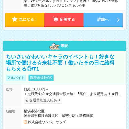
業・WワークOK
/
服装自由
/
シフト勤務
/
10名以上の大量募
集
/
電話対応なし
/
パソコンスキル不要
気になる！
応募する
詳細へ
未読
ちいさいかわいいキャラのイベントも！好きな
場所で働ける☆来社不要！働いたその日に給料
もらえる◎/T1
アルバイト
職種未経験OK
日給13,000円～
給与
＋交通費支給 ★交通費全額支給！ ┗案件により規定あり ★日払
いOK！（規定あり） ┗働いたその日に現金GET♪ お仕事後はコ
交通費別途支給あり
ンビニATMから 日払い分を引き落とせます！ 【試用期間】試
用期間なし
横浜市港北区
勤務地
神奈川県横浜市港北区（最寄り駅：新横浜駅）
株式会社ワンベルウッズ