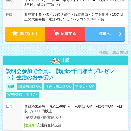
【8月中のスタートOK！急募！】2カ月～ ■ご応募から最短2～
期間
ね。 ※Wワーク希望の方へ 今ご覧のお仕事で希望する勤務時間
3日後に就業が可能です！
と、もう1つのお仕事の勤務時間。 合計で週40時間を超える場
合は応募できません。
履歴書不要
/
40～50代活躍中
/
服装自由
/
シフト勤務
/
10名以
特徴
上の大量募集
/
電話対応なし
/
パソコンスキル不要
気になる！
応募する
詳細へ
掲載日：2026.08.08
未読
説明会参加で全員に【現金2千円相当プレゼン
ト】生活のお手伝い
派遣
職種未経験OK
社会人未経験OK
ブランクOK
WEB登録・面接OK
無資格未経験：時給1500円～ ■週払いOK ■扶養内OK ■日
給与
収1万2000円以上
交通費別途支給あり
交通費全額支給
交通費