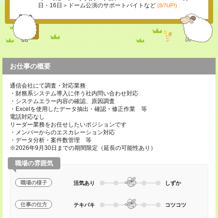
日・16日＞ドーム公演のサポートバイトなど
(8/7UP!)
お仕事の概要
通信会社にて調査・対応業務
・財務系システム導入に伴う社内問い合わせ対応
・システムエラー内容の確認、原因調査
・Excelを使用したデータ抽出・確認・修正作業 等
電話対応なし
リーダー業務をお任せしたいポジションです
・メンバーからのエスカレーション対応
・データ分析・案件数管理 等
※2026年9月30日までの期間限定（延長の可能性あり）
職場の雰囲気
職場の様子
活気あり
しずか
仕事の仕方
テキパキ
コツコツ