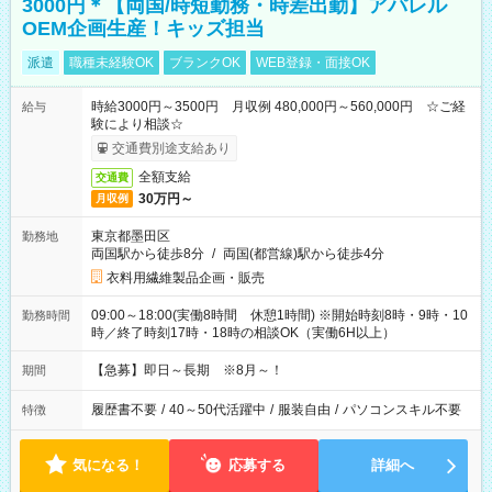
3000円＊【両国/時短勤務・時差出勤】アパレル
OEM企画生産！キッズ担当
派遣
職種未経験OK
ブランクOK
WEB登録・面接OK
時給3000円～3500円 月収例 480,000円～560,000円 ☆ご経
給与
験により相談☆
交通費別途支給あり
全額支給
交通費
30万円～
月収例
東京都墨田区
勤務地
両国駅から徒歩8分
/
両国(都営線)駅から徒歩4分
衣料用繊維製品企画・販売
09:00～18:00(実働8時間 休憩1時間) ※開始時刻8時・9時・10
勤務時間
時／終了時刻17時・18時の相談OK（実働6H以上）
【急募】即日～長期 ※8月～！
期間
履歴書不要
/
40～50代活躍中
/
服装自由
/
パソコンスキル不要
特徴
気になる！
応募する
詳細へ