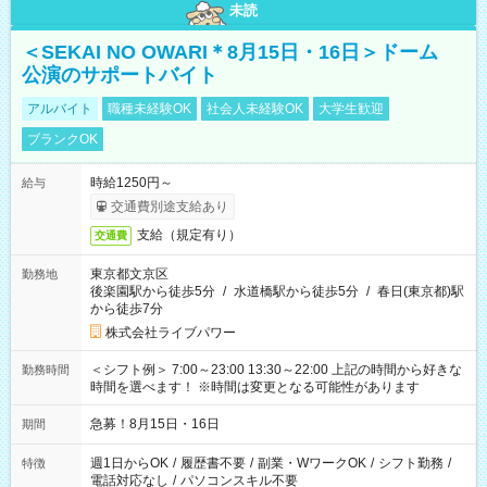
未読
＜SEKAI NO OWARI＊8月15日・16日＞ドーム
公演のサポートバイト
アルバイト
職種未経験OK
社会人未経験OK
大学生歓迎
ブランクOK
時給1250円～
給与
交通費別途支給あり
支給（規定有り）
交通費
東京都文京区
勤務地
後楽園駅から徒歩5分
/
水道橋駅から徒歩5分
/
春日(東京都)駅
から徒歩7分
株式会社ライブパワー
＜シフト例＞ 7:00～23:00 13:30～22:00 上記の時間から好きな
勤務時間
時間を選べます！ ※時間は変更となる可能性があります
急募！8月15日・16日
期間
週1日からOK
/
履歴書不要
/
副業・WワークOK
/
シフト勤務
/
特徴
電話対応なし
/
パソコンスキル不要