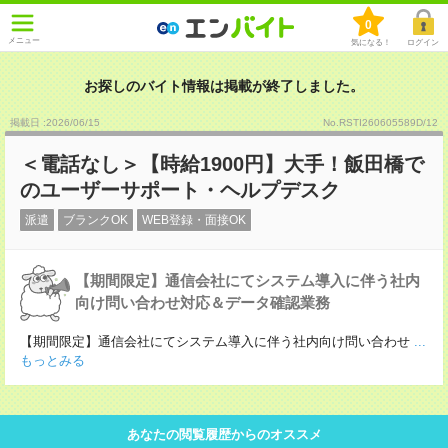
0
メニュー
気になる！
ログイン
お探しのバイト情報は掲載が終了しました。
掲載日 :2026
/
06
/
15
No.RSTI260605589D/12
＜電話なし＞【時給1900円】大手！飯田橋で
のユーザーサポート・ヘルプデスク
派遣
ブランクOK
WEB登録・面接OK
【期間限定】通信会社にてシステム導入に伴う社内
向け問い合わせ対応＆データ確認業務
【期間限定】通信会社にてシステム導入に伴う社内向け問い合わせ
...
もっとみる
あなたの閲覧履歴からのオススメ