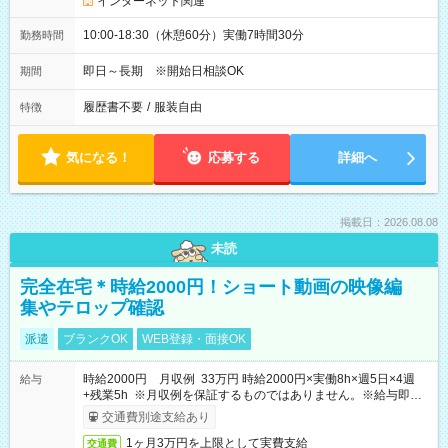
インターネット関連
10:00-18:30（休憩60分）実働7時間30分
勤務時間
即日～長期 ※開始日相談OK
期間
履歴書不要
/
服装自由
特徴
気になる！
応募する
詳細へ
掲載日：2026.08.08
未読
完全在宅＊時給2000円！ショート動画の映像編
集やテロップ確認
派遣
ブランクOK
WEB登録・面接OK
時給2000円 月収例 33万円 時給2000円×実働8h×週5日×4週
給与
+残業5h ※月収例を保証するものではありません。※給与即受
取りサービス利用可（利用条件有）
交通費別途支給あり
1ヶ月3万円を上限として実費支給
交通費