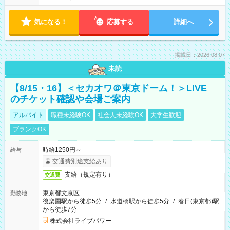
気になる！
応募する
詳細へ
掲載日：2026.08.07
未読
【8/15・16】＜セカオワ＠東京ドーム！＞LIVE
のチケット確認や会場ご案内
アルバイト
職種未経験OK
社会人未経験OK
大学生歓迎
ブランクOK
時給1250円～
給与
交通費別途支給あり
支給（規定有り）
交通費
東京都文京区
勤務地
後楽園駅から徒歩5分
/
水道橋駅から徒歩5分
/
春日(東京都)駅
から徒歩7分
株式会社ライブパワー