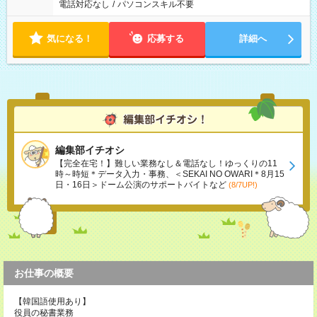
電話対応なし
/
パソコンスキル不要
気になる！
応募する
詳細へ
編集部イチオシ
【完全在宅！】難しい業務なし＆電話なし！ゆっくりの11
時～時短＊データ入力・事務、＜SEKAI NO OWARI＊8月15
日・16日＞ドーム公演のサポートバイトなど
(8/7UP!)
お仕事の概要
【韓国語使用あり】
役員の秘書業務