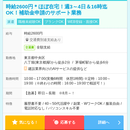
時給2600円＊ほぼ在宅！週3～4日＆16時迄
OK！補助金申請のサポート業務
派遣
職種未経験OK
ブランクOK
WEB登録・面接OK
時給2600円
給与
交通費別途支給あり
全額支給
交通費
東京都中央区
勤務地
八丁堀(東京都)駅から徒歩2分
/
茅場町駅から徒歩6分
建設業界向けのAIサービスの提供など
10:00～17:00(実働6時間 休憩1時間) ※定時：10:00～
勤務時間
19:00（※終わりの時間：16:00～19:00で相談可！）
【急募】即日～長期 ※8月～！
期間
履歴書不要
/
40～50代活躍中
/
副業・WワークOK
/
服装自由
/
特徴
電話対応なし
/
パソコンスキル不要
気になる！
応募する
詳細へ