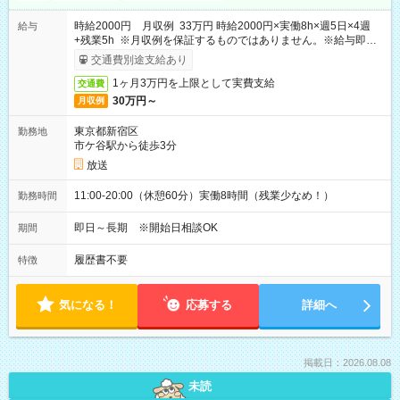
時給2000円 月収例 33万円 時給2000円×実働8h×週5日×4週
給与
+残業5h ※月収例を保証するものではありません。※給与即受
取りサービス利用可（利用条件有）
交通費別途支給あり
1ヶ月3万円を上限として実費支給
交通費
30万円～
月収例
東京都新宿区
勤務地
市ケ谷駅から徒歩3分
放送
11:00-20:00（休憩60分）実働8時間（残業少なめ！）
勤務時間
即日～長期 ※開始日相談OK
期間
履歴書不要
特徴
気になる！
応募する
詳細へ
掲載日：2026.08.08
未読