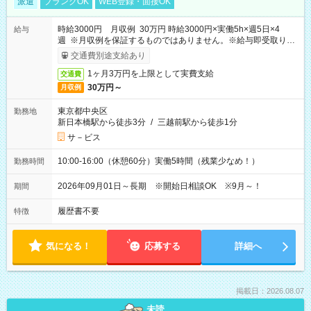
派遣
ブランクOK
WEB登録・面接OK
時給3000円 月収例 30万円 時給3000円×実働5h×週5日×4
給与
週 ※月収例を保証するものではありません。※給与即受取りサ
ービス利用可（利用条件有）
交通費別途支給あり
1ヶ月3万円を上限として実費支給
交通費
30万円～
月収例
東京都中央区
勤務地
新日本橋駅から徒歩3分
/
三越前駅から徒歩1分
サ－ビス
10:00-16:00（休憩60分）実働5時間（残業少なめ！）
勤務時間
2026年09月01日～長期 ※開始日相談OK ※9月～！
期間
履歴書不要
特徴
気になる！
応募する
詳細へ
掲載日：2026.08.07
未読