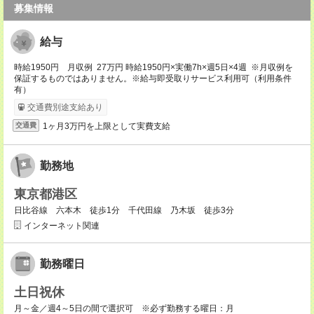
募集情報
給与
時給1950円 月収例 27万円 時給1950円×実働7h×週5日×4週 ※月収例を
保証するものではありません。※給与即受取りサービス利用可（利用条件
有）
交通費別途支給あり
1ヶ月3万円を上限として実費支給
交通費
勤務地
東京都港区
日比谷線 六本木 徒歩1分 千代田線 乃木坂 徒歩3分
インターネット関連
勤務曜日
土日祝休
月～金／週4～5日の間で選択可 ※必ず勤務する曜日：月