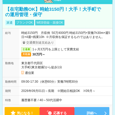
【在宅勤務OK】時給3150円！大手！大手町で
の運用管理・保守
派遣
ブランクOK
WEB登録・面接OK
時給3150円 月収例 50万4000円 時給3150円×実働7h30m×週5
給与
日×4週+残業10h ※月収例を保証するものではありません。
交通費別途支給あり
1ヶ月3万円を上限として実費支給
交通費
30万円～
月収例
東京都千代田区
勤務地
大手町(東京都)駅から徒歩1分
通信業
09:00-17:30（休憩60分）実働7時間30分
勤務時間
2026年09月01日～長期 ※開始日相談OK ※09月～
期間
履歴書不要
/
40～50代活躍中
特徴
気になる！
応募する
詳細へ