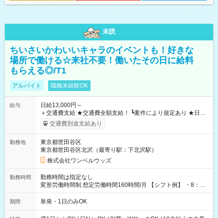
未読
ちいさいかわいいキャラのイベントも！好きな
場所で働ける☆来社不要！働いたその日に給料
もらえる◎/T1
アルバイト
職種未経験OK
日給13,000円～
給与
＋交通費支給 ★交通費全額支給！ ┗案件により規定あり ★日払
いOK！（規定あり） ┗働いたその日に現金GET♪ お仕事後はコ
交通費別途支給あり
ンビニATMから 日払い分を引き落とせます！ 【試用期間】試
用期間なし
東京都世田谷区
勤務地
東京都世田谷区北沢（最寄り駅：下北沢駅）
株式会社ワンベルウッズ
勤務時間は指定なし
勤務時間
変形労働時間制 想定労働時間160時間/月 【シフト例】 ・8：00
～21：00
単発・1日のみOK
期間