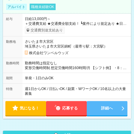
アルバイト
職種未経験OK
日給13,000円～
給与
＋交通費支給 ★交通費全額支給！ ┗案件により規定あり ★日払
いOK！（規定あり） ┗働いたその日に現金GET♪ お仕事後はコ
交通費別途支給あり
ンビニATMから 日払い分を引き落とせます！ 【試用期間】試
用期間なし
さいたま市大宮区
勤務地
埼玉県さいたま市大宮区錦町（最寄り駅：大宮駅）
株式会社ワンベルウッズ
勤務時間は指定なし
勤務時間
変形労働時間制 想定労働時間160時間/月 【シフト例】 ・8：00
～21：00
単発・1日のみOK
期間
週1日からOK / 日払いOK / 副業・WワークOK / 10名以上の大量
特徴
募集
気になる！
応募する
詳細へ