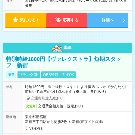
週1日からOK / 日払いOK / 副業・WワークOK / 10名以上の大量
特徴
募集
気になる！
応募する
詳細へ
未読
特別時給1800円【ヴァレクストラ】短期スタッ
フ 新宿
派遣
ブランクOK
WEB登録・面接OK
時給1800円 ※ご経験・スキルにより優遇 スマホでかんたんに
給与
前払いで給与が受け取れます（※上限、条件あり）
交通費別途支給あり
交通費全額支給（規定あり）
交通費
東京都新宿区
勤務地
新宿三丁目駅から徒歩2分
/
新宿(東京メトロ)駅
Valextra