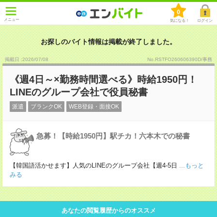
0
メニュー
気になる！
ログイン
お探しのバイト情報は掲載が終了しました。
掲載日 :2026
/
07
/
08
No.RSTFO260606390D/事務
《週4日～×勤務時間選べる》時給1950円！
LINEのグループ会社で役員秘書
派遣
ブランクOK
WEB登録・面接OK
急募！【時給1950円】駅チカ！六本木での秘書
【韓国語活かせます】人気のLINEのグループ会社【週4-5日
...もっと
みる
あなたの閲覧履歴からのオススメ