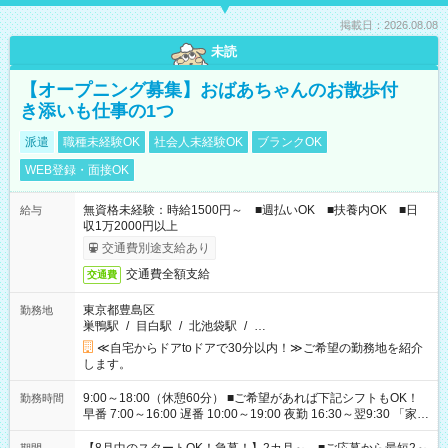
掲載日：2026.08.08
未読
【オープニング募集】おばあちゃんのお散歩付
き添いも仕事の1つ
派遣
職種未経験OK
社会人未経験OK
ブランクOK
WEB登録・面接OK
無資格未経験：時給1500円～ ■週払いOK ■扶養内OK ■日
給与
収1万2000円以上
交通費別途支給あり
交通費全額支給
交通費
東京都豊島区
勤務地
巣鴨駅
/
目白駅
/
北池袋駅
/
…
≪自宅からドアtoドアで30分以内！≫ご希望の勤務地を紹介
します。
9:00～18:00（休憩60分） ■ご希望があれば下記シフトもOK！
勤務時間
早番 7:00～16:00 遅番 10:00～19:00 夜勤 16:30～翌9:30 「家族
と休みを合わせたい」 「余裕を持って夕飯の準備がしたい」
「できれば残業はしたくない」 など、ご希望を教えてください