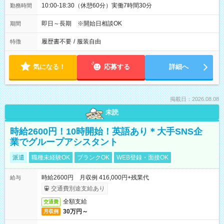
10:00-18:30（休憩60分）実働7時間30分
勤務時間
即日～長期 ※開始日相談OK
期間
履歴書不要
/
服装自由
特徴
気になる！
応募する
詳細へ
掲載日：2026.08.08
未読
時給2600円！10時開始！英語あり＊大手SNS企
業でグループアシスタント
派遣
職種未経験OK
ブランクOK
WEB登録・面接OK
時給2600円 月収例 416,000円+残業代
給与
交通費別途支給あり
全額支給
交通費
30万円～
月収例