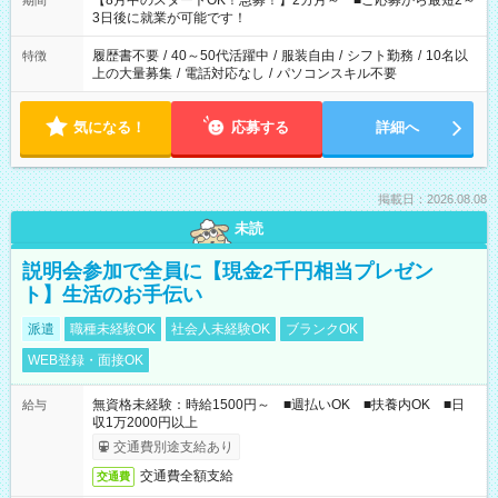
【8月中のスタートOK！急募！】2カ月～ ■ご応募から最短2～
期間
ね。 ※Wワーク希望の方へ 今ご覧のお仕事で希望する勤務時間
3日後に就業が可能です！
と、もう1つのお仕事の勤務時間。 合計で週40時間を超える場
合は応募できません。
履歴書不要
/
40～50代活躍中
/
服装自由
/
シフト勤務
/
10名以
特徴
上の大量募集
/
電話対応なし
/
パソコンスキル不要
気になる！
応募する
詳細へ
掲載日：2026.08.08
未読
説明会参加で全員に【現金2千円相当プレゼン
ト】生活のお手伝い
派遣
職種未経験OK
社会人未経験OK
ブランクOK
WEB登録・面接OK
無資格未経験：時給1500円～ ■週払いOK ■扶養内OK ■日
給与
収1万2000円以上
交通費別途支給あり
交通費全額支給
交通費