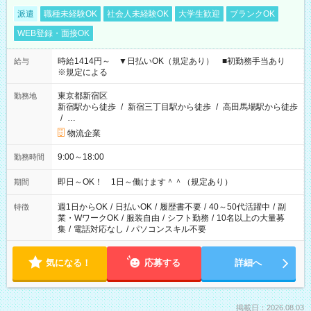
派遣
職種未経験OK
社会人未経験OK
大学生歓迎
ブランクOK
WEB登録・面接OK
時給1414円～ ▼日払いOK（規定あり） ■初勤務手当あり
給与
※規定による
東京都新宿区
勤務地
新宿駅から徒歩
/
新宿三丁目駅から徒歩
/
高田馬場駅から徒歩
/
…
物流企業
9:00～18:00
勤務時間
即日～OK！ 1日～働けます＾＾（規定あり）
期間
週1日からOK
/
日払いOK
/
履歴書不要
/
40～50代活躍中
/
副
特徴
業・WワークOK
/
服装自由
/
シフト勤務
/
10名以上の大量募
集
/
電話対応なし
/
パソコンスキル不要
気になる！
応募する
詳細へ
掲載日：2026.08.03