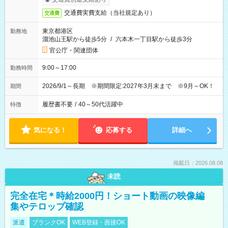
交通費実費支給（当社規定あり）
交通費
東京都港区
勤務地
溜池山王駅から徒歩5分
/
六本木一丁目駅から徒歩3分
官公庁・関連団体
9:00～17:00
勤務時間
2026/9/1～長期 ※期間限定:2027年3月末まで ※9月～OK！
期間
履歴書不要
/
40～50代活躍中
特徴
気になる！
応募する
詳細へ
掲載日：2026.08.08
未読
完全在宅＊時給2000円！ショート動画の映像編
集やテロップ確認
派遣
ブランクOK
WEB登録・面接OK