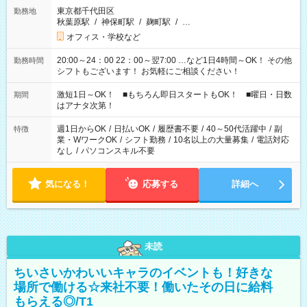
東京都千代田区
勤務地
秋葉原駅
/
神保町駅
/
麹町駅
/
…
オフィス・学校など
20:00～24：00 22：00～翌7:00 …など1日4時間～OK！ その他
勤務時間
シフトもございます！ お気軽にご相談ください！
激短1日～OK！ ■もちろん即日スタートもOK！ ■曜日・日数
期間
はアナタ次第！
週1日からOK
/
日払いOK
/
履歴書不要
/
40～50代活躍中
/
副
特徴
業・WワークOK
/
シフト勤務
/
10名以上の大量募集
/
電話対応
なし
/
パソコンスキル不要
気になる！
応募する
詳細へ
未読
ちいさいかわいいキャラのイベントも！好きな
場所で働ける☆来社不要！働いたその日に給料
もらえる◎/T1