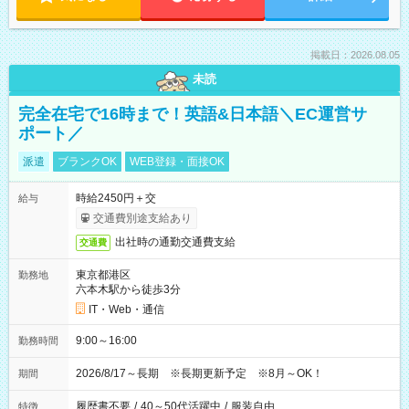
掲載日：2026.08.05
未読
完全在宅で16時まで！英語&日本語＼EC運営サ
ポート／
派遣
ブランクOK
WEB登録・面接OK
時給2450円＋交
給与
交通費別途支給あり
出社時の通勤交通費支給
交通費
東京都港区
勤務地
六本木駅から徒歩3分
IT・Web・通信
9:00～16:00
勤務時間
2026/8/17～長期 ※長期更新予定 ※8月～OK！
期間
履歴書不要
/
40～50代活躍中
/
服装自由
特徴