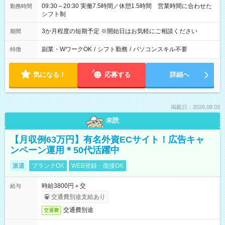
09:30～20:30 実働7.5時間／休憩1.5時間 営業時間に合わせた
勤務時間
シフト制
3か月程度の短期予定 ※開始日はお気軽にご相談ください
期間
副業・WワークOK
/
シフト勤務
/
パソコンスキル不要
特徴
気になる！
応募する
詳細へ
掲載日：2026.08.03
未読
【月収例63万円】有名外資ECサイト！広告キャ
ンペーン運用＊50代活躍中
派遣
ブランクOK
WEB登録・面接OK
時給3800円＋交
給与
交通費別途支給あり
交通費別途
交通費