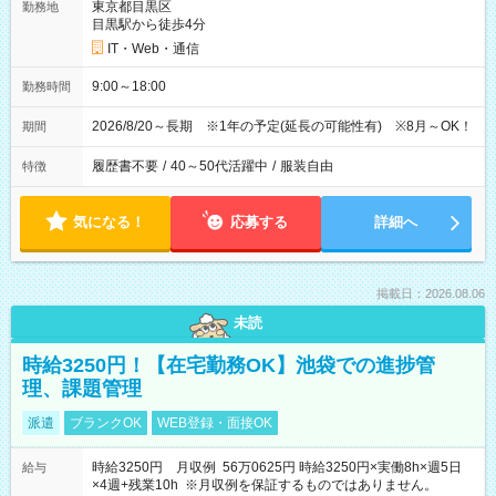
東京都目黒区
勤務地
目黒駅から徒歩4分
IT・Web・通信
9:00～18:00
勤務時間
2026/8/20～長期 ※1年の予定(延長の可能性有) ※8月～OK！
期間
履歴書不要
/
40～50代活躍中
/
服装自由
特徴
気になる！
応募する
詳細へ
掲載日：2026.08.06
未読
時給3250円！【在宅勤務OK】池袋での進捗管
理、課題管理
派遣
ブランクOK
WEB登録・面接OK
時給3250円 月収例 56万0625円 時給3250円×実働8h×週5日
給与
×4週+残業10h ※月収例を保証するものではありません。