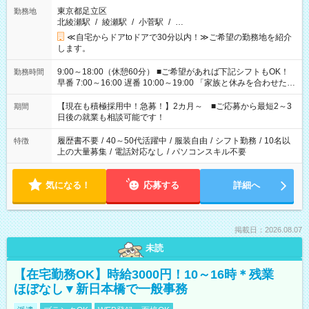
東京都足立区
勤務地
北綾瀬駅
/
綾瀬駅
/
小菅駅
/
…
≪自宅からドアtoドアで30分以内！≫ご希望の勤務地を紹介
します。
9:00～18:00（休憩60分） ■ご希望があれば下記シフトもOK！
勤務時間
早番 7:00～16:00 遅番 10:00～19:00 「家族と休みを合わせた
い」 「余裕を持って夕飯の準備がしたい」 「できれば残業はし
たくない」 など、ご希望を教えてくださいね。 ※Wワーク希望
【現在も積極採用中！急募！】2カ月～ ■ご応募から最短2～3
期間
の方へ 今ご覧のお仕事で希望する勤務時間と、もう1つのお仕事
日後の就業も相談可能です！
の勤務時間。 合計で週40時間を超える場合は応募できません。
履歴書不要
/
40～50代活躍中
/
服装自由
/
シフト勤務
/
10名以
特徴
上の大量募集
/
電話対応なし
/
パソコンスキル不要
気になる！
応募する
詳細へ
掲載日：2026.08.07
未読
【在宅勤務OK】時給3000円！10～16時＊残業
ほぼなし▼新日本橋で一般事務