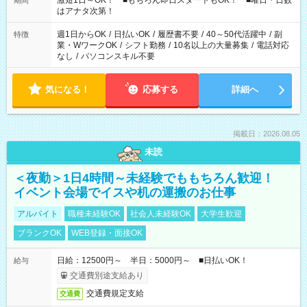
激短1日～OK！ ■もちろん即日スタートもOK！ ■曜日・日数
期間
はアナタ次第！
週1日からOK
/
日払いOK
/
履歴書不要
/
40～50代活躍中
/
副
特徴
業・WワークOK
/
シフト勤務
/
10名以上の大量募集
/
電話対応
なし
/
パソコンスキル不要
気になる！
応募する
詳細へ
掲載日：2026.08.05
未読
＜夜勤＞1日4時間～未経験でももちろん歓迎！
イベント会場でイスや机の運搬のお仕事
アルバイト
職種未経験OK
社会人未経験OK
大学生歓迎
ブランクOK
WEB登録・面接OK
日給：12500円～ 半日：5000円～ ■日払いOK！
給与
交通費別途支給あり
交通費規定支給
交通費