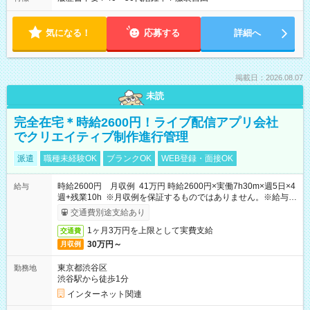
気になる！
応募する
詳細へ
掲載日：2026.08.07
未読
完全在宅＊時給2600円！ライブ配信アプリ会社
でクリエイティブ制作進行管理
派遣
職種未経験OK
ブランクOK
WEB登録・面接OK
時給2600円 月収例 41万円 時給2600円×実働7h30m×週5日×4
給与
週+残業10h ※月収例を保証するものではありません。※給与即
受取りサービス利用可（利用条件有）
交通費別途支給あり
1ヶ月3万円を上限として実費支給
交通費
30万円～
月収例
東京都渋谷区
勤務地
渋谷駅から徒歩1分
インターネット関連