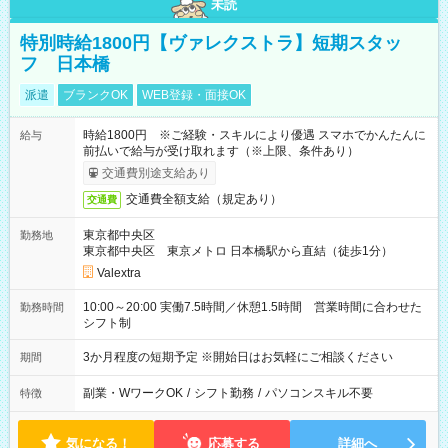
未読
特別時給1800円【ヴァレクストラ】短期スタッ
フ 日本橋
派遣
ブランクOK
WEB登録・面接OK
時給1800円 ※ご経験・スキルにより優遇 スマホでかんたんに
給与
前払いで給与が受け取れます（※上限、条件あり）
交通費別途支給あり
交通費全額支給（規定あり）
交通費
東京都中央区
勤務地
東京都中央区 東京メトロ 日本橋駅から直結（徒歩1分）
Valextra
10:00～20:00 実働7.5時間／休憩1.5時間 営業時間に合わせた
勤務時間
シフト制
3か月程度の短期予定 ※開始日はお気軽にご相談ください
期間
副業・WワークOK
/
シフト勤務
/
パソコンスキル不要
特徴
気になる！
応募する
詳細へ