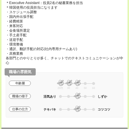
＊Executive Assistant：役員2名の秘書業務を担当
＊韓国使用の役員担当になります
・スケジュール調整
・国内外出張手配
・経費精算
・来客対応
・会食場所選定
・手土産手配
・送迎手配
・環境整備
・通訳、翻訳手配の対応(社内専用チームあり)
・庶務業務
各部門とのやりとりが多く、チャットでのテキストコミュニケーションが中
心
職場の雰囲気
年齢層
20代
30
40
50
60
職場の様子
活気あり
しずか
仕事の仕方
テキパキ
コツコツ