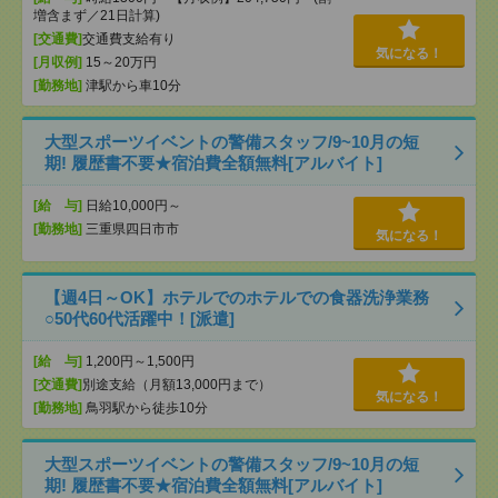
増含まず／21日計算)
[交通費]
交通費支給有り
気になる！
[月収例]
15～20万円
[勤務地]
津駅から車10分
大型スポーツイベントの警備スタッフ/9~10月の短
期! 履歴書不要★宿泊費全額無料[アルバイト]
[給 与]
日給10,000円～
[勤務地]
三重県四日市市
気になる！
【週4日～OK】ホテルでのホテルでの食器洗浄業務
○50代60代活躍中！[派遣]
[給 与]
1,200円～1,500円
[交通費]
別途支給（月額13,000円まで）
気になる！
[勤務地]
鳥羽駅から徒歩10分
大型スポーツイベントの警備スタッフ/9~10月の短
期! 履歴書不要★宿泊費全額無料[アルバイト]