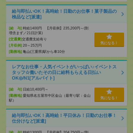
給与即払いOK！高時給！日勤のお仕事！菓子製品の
検品など[派遣]
[給 与]
時給1400円 【月収例】235,200円～(割
増含まず／21日計算)
[交通費]
交通費支給有り
気になる！
[月収例]
20～25万円
[勤務地]
亀山(三重県)駅から車10分
レアなお仕事・人気イベントがいっぱい♪イベントス
タッフ☆働いたその日に給料もらえる日払い
OK◎/N1[アルバイト]
[給 与]
日給10,400円～
[勤務地]
愛知県名古屋市中区金山（最寄り駅：金山
気になる！
駅）
給与即払いOK！高時給！平日休み！日勤のお仕事！
仕分けなど[派遣]
[給 与]
時給1300円 【月収例】204,750円～(割