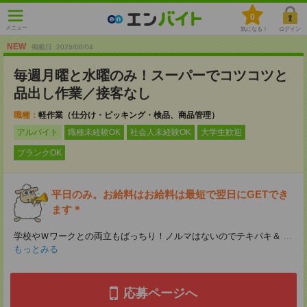
0
メニュー
気になる！
ログイン
NEW
掲載日 :2026
/
08
/
04
毎週月曜と水曜のみ！スーパーでコツコツと
品出し作業／接客なし
職種：
軽作業（仕分け・ピッキング・検品、商品管理）
アルバイト
職種未経験OK
社会人未経験OK
大学生歓迎
ブランクOK
平日のみ。お給料はお給料は最短で翌日にGETでき
ます＊
学校やＷワークとの両立もばっちり！ノルマはないのでテキパキ＆
...
もっとみる
応募ページへ