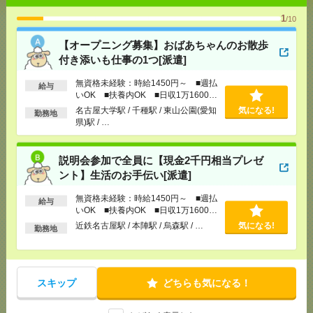
[給 与]
無資格未経験：時給1450円～ ■週払い
1
/10
OK ■扶養内OK ■日収1万1600円以上
[交通費]
交通費全額支給
【オープニング募集】おばあちゃんのお散歩
気になる！
[勤務地]
名古屋大学駅
/
千種駅
/
東山公園(愛知県)駅
付き添いも仕事の1つ[派遣]
/
…
無資格未経験：時給1450円～ ■週払
給与
いOK ■扶養内OK ■日収1万1600円
説明会参加で全員に【現金2千円相当プレゼント】生
以上
名古屋大学駅 / 千種駅 / 東山公園(愛知
気になる!
勤務地
活のお手伝い[派遣]
県)駅 / …
[給 与]
無資格未経験：時給1450円～ ■週払い
OK ■扶養内OK ■日収1万1600円以上
説明会参加で全員に【現金2千円相当プレゼ
[交通費]
交通費全額支給
気になる！
ント】生活のお手伝い[派遣]
[勤務地]
近鉄名古屋駅
/
本陣駅
/
烏森駅
/
…
無資格未経験：時給1450円～ ■週払
給与
いOK ■扶養内OK ■日収1万1600円
3ヵ月で73万円稼ぐ！未経験OK＊おばあちゃんのお
以上
近鉄名古屋駅 / 本陣駅 / 烏森駅 / …
気になる!
勤務地
話相手など[派遣]
[給 与]
無資格の方：時給1400円～1750円 / 介護
福祉士：時給1700円～2125円 / 初任者以上：時給
1500円～1875円
スキップ
どちらも気になる！
気になる！
[交通費]
全額支給
[勤務地]
近鉄四日市駅
/
南四日市駅
/
伊勢松本駅
/
…