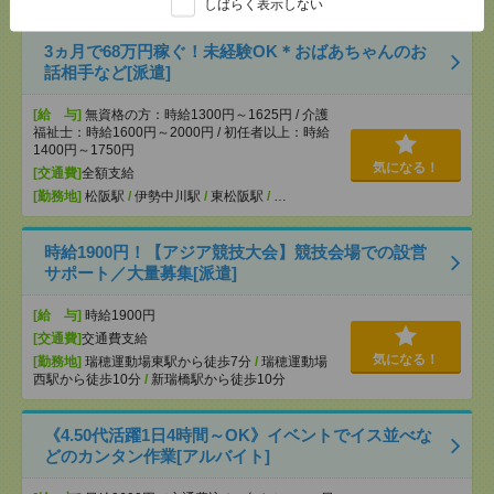
しばらく表示しない
3ヵ月で68万円稼ぐ！未経験OK＊おばあちゃんのお
話相手など[派遣]
[給 与]
無資格の方：時給1300円～1625円 / 介護
福祉士：時給1600円～2000円 / 初任者以上：時給
1400円～1750円
気になる！
[交通費]
全額支給
[勤務地]
松阪駅
/
伊勢中川駅
/
東松阪駅
/
…
時給1900円！【アジア競技大会】競技会場での設営
サポート／大量募集[派遣]
[給 与]
時給1900円
[交通費]
交通費支給
気になる！
[勤務地]
瑞穂運動場東駅から徒歩7分
/
瑞穂運動場
西駅から徒歩10分
/
新瑞橋駅から徒歩10分
《4.50代活躍1日4時間～OK》イベントでイス並べな
どのカンタン作業[アルバイト]