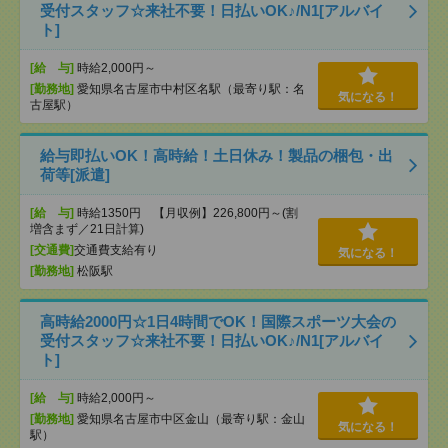
受付スタッフ☆来社不要！日払いOK♪/N1[アルバイ
ト]
[給 与]
時給2,000円～
[勤務地]
愛知県名古屋市中村区名駅（最寄り駅：名
気になる！
古屋駅）
給与即払いOK！高時給！土日休み！製品の梱包・出
荷等[派遣]
[給 与]
時給1350円 【月収例】226,800円～(割
増含まず／21日計算)
[交通費]
交通費支給有り
気になる！
[勤務地]
松阪駅
高時給2000円☆1日4時間でOK！国際スポーツ大会の
受付スタッフ☆来社不要！日払いOK♪/N1[アルバイ
ト]
[給 与]
時給2,000円～
[勤務地]
愛知県名古屋市中区金山（最寄り駅：金山
気になる！
駅）