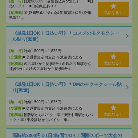
[給 与]
日給9600円（交通費込みor無し） ■日
払いOK！ ■日給保証あり！
[勤務地]
栄(愛知県)駅
/
金山(愛知県)駅
/
伏見(愛知
気になる！
県)駅
/
…
《単発1日OK！日払い可》＊コスメのモクモクシー
ル貼り[派遣]
[給 与]
時給1,500円～1,875円
[交通費]
■ 交通費規定内支給 ※派遣先による
気になる！
[勤務地]
名古屋駅から徒歩5分
/
名鉄名古屋駅から
徒歩5分
/
近鉄名古屋駅から徒歩5分
/
…
《単発1日OK！日払い可》＊DMのモクモクシール貼
り[派遣]
[給 与]
時給1,500円～1,875円
[交通費]
■ 交通費規定内支給 ※派遣先による
気になる！
[勤務地]
松阪駅からバイク・車
/
伊勢中川駅からバ
イク・車
/
東松阪駅からバイク・車
/
…
高時給2000円☆1日4時間でOK！国際スポーツ大会の