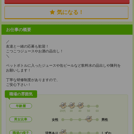
気になる！
お仕事の概要
／
友達と一緒の応募も歓迎！
こつこつジュースやお酒の品出し！
＼
ペットボトルに入ったジュースや缶ビールなど飲料水の品出しや陳列を
お願いします！
丁寧な研修制度がありますので、
ご安心下さい！
職場の雰囲気
年齢層
20代
30
40
50
60
男女比率
女性
男性
職場の様子
活気あり
しずか