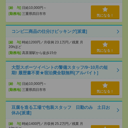
[給 与]
日給10,000円～
[勤務地]
三重県四日市市
気になる！
コンビ二商品の仕分けピッキング[派遣]
[給 与]
時給1200円／月収例 23.1万円／残業 月
20hほど
気になる！
[勤務地]
高茶屋駅から徒歩15分
大型スポーツイベントの警備スタッフ/9~10月の短
期! 履歴書不要★宿泊費全額無料[アルバイト]
[給 与]
日給10,000円～
[勤務地]
三重県四日市市
気になる！
豆腐を造る工場で包装スタッフ 日勤のみ 土日お
休み[派遣]
[給 与]
時給1400円／月収例 25.2万円／残業 月