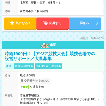
【急募】即日～長期 ※8月～！
期間
履歴書不要
/
服装自由
特徴
気になる！
応募する
詳細へ
掲載日：2026.08.09
未読
時給1900円！【アジア競技大会】競技会場での
設営サポート／大量募集
派遣
職種未経験OK
WEB登録・面接OK
時給1900円
給与
交通費別途支給あり
交通費支給
交通費
名古屋市瑞穂区
勤務地
瑞穂運動場東駅から徒歩7分
/
瑞穂運動場西駅から徒歩10分
/
新瑞橋駅から徒歩10分