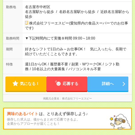
名古屋市中村区
勤務地
名古屋駅から徒歩
/
名鉄名古屋駅から徒歩
/
近鉄名古屋駅から
徒歩
株式会社フリーエスピー(愛知県内の食品スーパーでのお仕事
です)
▼下記時間内にて実働８時間 09:00～18:00
勤務時間
好きなシフトで1日のみ～お仕事OK！ 気に入ったら、長期で
期間
続けていただくこともできます。
週1日からOK
/
履歴書不要
/
副業・WワークOK
/
シフト勤
特徴
務
/
10名以上の大量募集
/
パソコンスキル不要
気になる！
応募する
詳細へ
掲載元企業名
株式会社フリーエスピー
興味のあるバイト
は、とりあえず保存しよう♪
保存した求人は、後からまとめて応募できるよ。
企業からアプローチが届くことも！