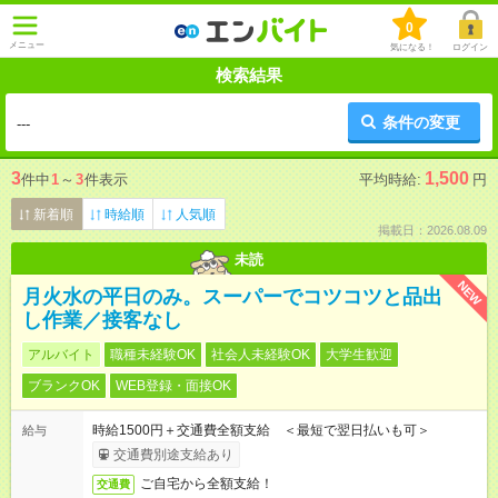
0
メニュー
気になる！
ログイン
検索結果
条件の変更
---
3
1,500
件中
1
～
3
件表示
平均時給:
円
新着順
時給順
人気順
掲載日：2026.08.09
未読
NEW
月火水の平日のみ。スーパーでコツコツと品出
し作業／接客なし
アルバイト
職種未経験OK
社会人未経験OK
大学生歓迎
ブランクOK
WEB登録・面接OK
時給1500円＋交通費全額支給 ＜最短で翌日払いも可＞
給与
交通費別途支給あり
ご自宅から全額支給！
交通費