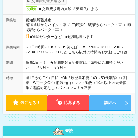
交通費別途支給あり
■ 交通費規定内支給 ※派遣先による
交通費
愛知県尾張旭市
勤務地
尾張旭駅からバイク・車
/
三郷(愛知県)駅からバイク・車
/
印
場駅からバイク・車
/
…
■物流センターなど ■勤務地選べます
＜1日3時間～OK！＞ ▼ 例えば… ▼ 15:00～18:00 15:00～
勤務時間
22:00 17:00～22:00 など こちら以外の時間もお気軽にご相談く
ださい！
単発1日～！ ★勤務開始日や期間はお気軽にご相談くださ
期間
い！ ＃8月～ ＃9月～
週1日からOK
/
日払いOK
/
履歴書不要
/
40～50代活躍中
/
副
特徴
業・WワークOK
/
服装自由
/
シフト勤務
/
10名以上の大量募
集
/
電話対応なし
/
パソコンスキル不要
気になる！
応募する
詳細へ
未読