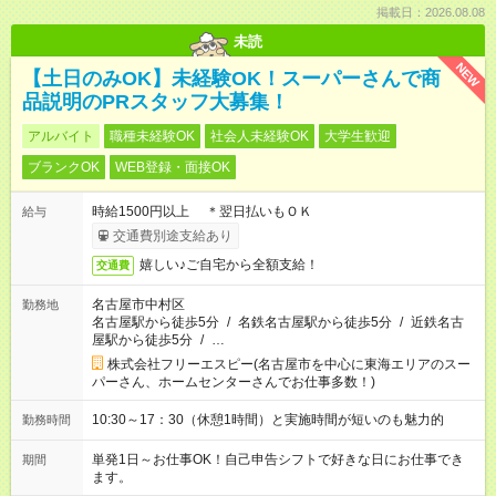
掲載日：2026.08.08
未読
NEW
【土日のみOK】未経験OK！スーパーさんで商
品説明のPRスタッフ大募集！
アルバイト
職種未経験OK
社会人未経験OK
大学生歓迎
ブランクOK
WEB登録・面接OK
時給1500円以上 ＊翌日払いもＯＫ
給与
交通費別途支給あり
嬉しい♪ご自宅から全額支給！
交通費
名古屋市中村区
勤務地
名古屋駅から徒歩5分
/
名鉄名古屋駅から徒歩5分
/
近鉄名古
屋駅から徒歩5分
/
…
株式会社フリーエスピー(名古屋市を中心に東海エリアのスー
パーさん、ホームセンターさんでお仕事多数！)
10:30～17：30（休憩1時間）と実施時間が短いのも魅力的
勤務時間
単発1日～お仕事OK！自己申告シフトで好きな日にお仕事でき
期間
ます。