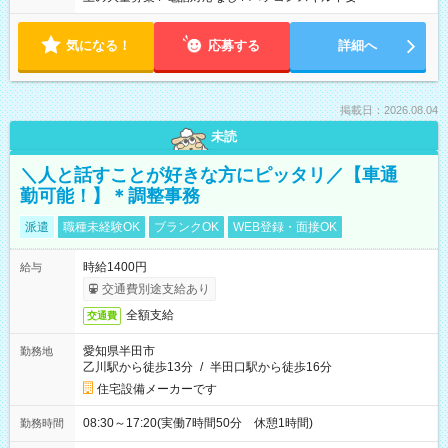
気になる！
応募する
詳細へ
掲載日：2026.08.04
未読
＼人と話すことが好きな方にピッタリ／【車通
勤可能！】＊調整事務
派遣
職種未経験OK
ブランクOK
WEB登録・面接OK
時給1400円
給与
交通費別途支給あり
全額支給
交通費
愛知県半田市
勤務地
乙川駅から徒歩13分
/
半田口駅から徒歩16分
住宅設備メーカーです
08:30～17:20(実働7時間50分 休憩1時間)
勤務時間