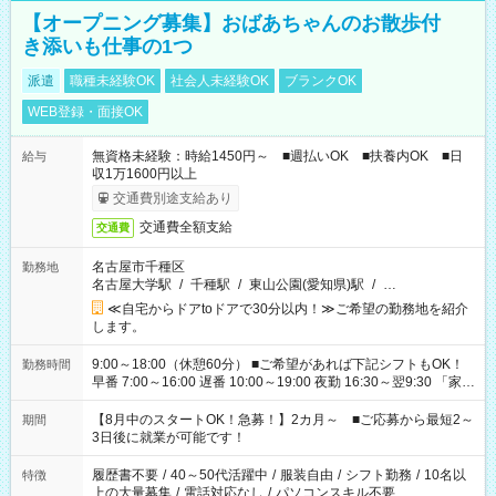
【オープニング募集】おばあちゃんのお散歩付
き添いも仕事の1つ
派遣
職種未経験OK
社会人未経験OK
ブランクOK
WEB登録・面接OK
無資格未経験：時給1450円～ ■週払いOK ■扶養内OK ■日
給与
収1万1600円以上
交通費別途支給あり
交通費全額支給
交通費
名古屋市千種区
勤務地
名古屋大学駅
/
千種駅
/
東山公園(愛知県)駅
/
…
≪自宅からドアtoドアで30分以内！≫ご希望の勤務地を紹介
します。
9:00～18:00（休憩60分） ■ご希望があれば下記シフトもOK！
勤務時間
早番 7:00～16:00 遅番 10:00～19:00 夜勤 16:30～翌9:30 「家族
と休みを合わせたい」 「余裕を持って夕飯の準備がしたい」
「できれば残業はしたくない」 など、ご希望を教えてください
【8月中のスタートOK！急募！】2カ月～ ■ご応募から最短2～
期間
ね。 ※Wワーク希望の方へ 今ご覧のお仕事で希望する勤務時間
3日後に就業が可能です！
と、もう1つのお仕事の勤務時間。 合計で週40時間を超える場
合は応募できません。
履歴書不要
/
40～50代活躍中
/
服装自由
/
シフト勤務
/
10名以
特徴
上の大量募集
/
電話対応なし
/
パソコンスキル不要