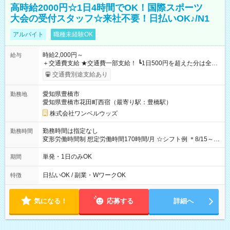
高時給2000円☆1日4時間でOK！国際スポーツ
大会の受付スタッフ☆来社不要！日払いOK♪/N1
アルバイト
職種未経験OK
時給2,000円～
給与
＋交通費支給 ★交通費一部支給！ ┗1日500円を超えた分は全額
支給！ ※往復500円以内の方は自己負担となります ★日払い
交通費別途支給あり
OK！（規定あり） ┗働いたその日に現金GET♪ お仕事後はコン
ビニATMから 日払い分を引き落とせます！ 【試用期間】試用
愛知県豊橋市
勤務地
期間なし
愛知県豊橋市花田町西宿（最寄り駅：豊橋駅）
株式会社ワンベルウッズ
勤務時間は指定なし
勤務時間
変形労働時間制 想定労働時間170時間/月 ☆シフト例 ＊8/15～
10/26 全日共通 08：00～12：00 17：00～21：00 ＊8/31
～9/19のみ下記シフトもあります！ 12：00～16：00 ＊9/6～
単発・1日のみOK
期間
10/6、10/11～26のみ下記シフトもあります！ 07：00～11：
00
日払いOK / 副業・WワークOK
特徴
気になる！
応募する
詳細へ