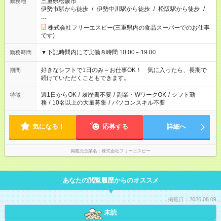
三重県松阪市
勤務地
伊勢市駅から徒歩
/
伊勢中川駅から徒歩
/
松阪駅から徒歩
/
…
株式会社フリーエスピー(三重県内の食品スーパーでのお仕事
です)
▼下記時間内にて実働８時間 10:00～19:00
勤務時間
好きなシフトで1日のみ～お仕事OK！ 気に入ったら、長期で
期間
続けていただくこともできます。
週1日からOK
/
履歴書不要
/
副業・WワークOK
/
シフト勤
特徴
務
/
10名以上の大量募集
/
パソコンスキル不要
気になる！
応募する
詳細へ
掲載元企業名
株式会社フリーエスピー
あなたの閲覧履歴からのオススメ
掲載日：2026.08.09
未読