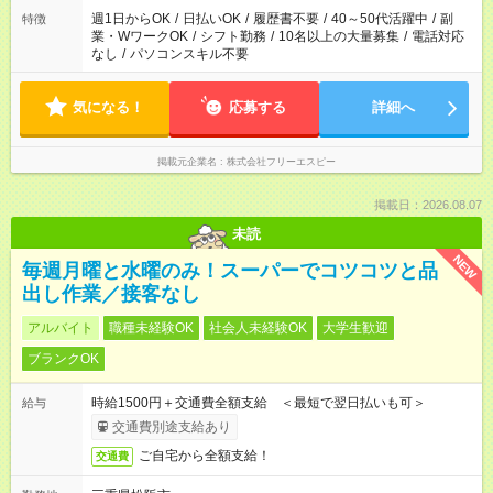
週1日からOK
/
日払いOK
/
履歴書不要
/
40～50代活躍中
/
副
特徴
業・WワークOK
/
シフト勤務
/
10名以上の大量募集
/
電話対応
なし
/
パソコンスキル不要
気になる！
応募する
詳細へ
掲載元企業名
株式会社フリーエスピー
掲載日：2026.08.07
未読
NEW
毎週月曜と水曜のみ！スーパーでコツコツと品
出し作業／接客なし
アルバイト
職種未経験OK
社会人未経験OK
大学生歓迎
ブランクOK
時給1500円＋交通費全額支給 ＜最短で翌日払いも可＞
給与
交通費別途支給あり
ご自宅から全額支給！
交通費