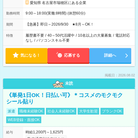
愛知県 名古屋市瑞穂区にある企業
9:00～18:00(実働:8時間) (休憩60分)
勤務時間
【急募】即日～2026/9/30 ★8月～OK！
期間
履歴書不要
/
40～50代活躍中
/
10名以上の大量募集
/
電話対応
特徴
なし
/
パソコンスキル不要
気になる！
応募する
詳細へ
掲載日：2026.08.02
未読
《単発1日OK！日払い可》＊コスメのモクモク
シール貼り
派遣
職種未経験OK
社会人未経験OK
大学生歓迎
ブランクOK
WEB登録・面接OK
時給1,200円～1,625円
給与