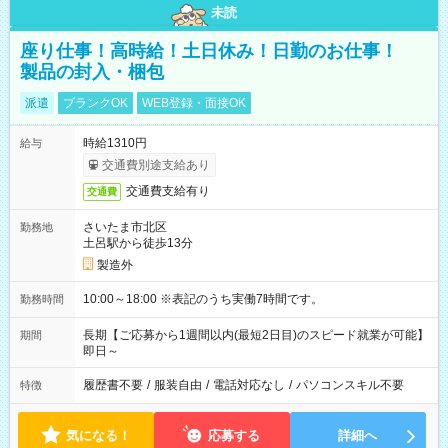
未読
座り仕事！高時給！土日休み！日勤のお仕事！
製品の封入・梱包
派遣
ブランクOK
WEB登録・面接OK
時給1310円
給与
交通費別途支給あり
交通費支給有り
交通費
さいたま市北区
勤務地
土呂駅から徒歩13分
製造外
10:00～18:00 ※表記のうち実働7時間です。
勤務時間
長期【ご応募から1週間以内(最短2日目)のスピード就業が可能】
期間
即日～
履歴書不要
/
服装自由
/
電話対応なし
/
パソコンスキル不要
特徴
気になる！
応募する
詳細へ