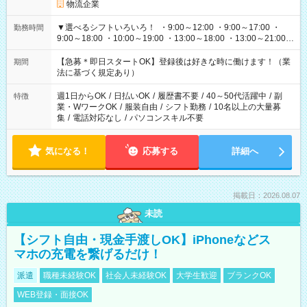
物流企業
▼選べるシフトいろいろ！ ・9:00～12:00 ・9:00～17:00 ・
勤務時間
9:00～18:00 ・10:00～19:00 ・13:00～18:00 ・13:00～21:00
・22:00～翌6:00 など 上記以外の時間で相談可能なお仕事も！
あなたの希望を教えてください！
【急募＊即日スタートOK】登録後は好きな時に働けます！（業
期間
法に基づく規定あり）
週1日からOK
/
日払いOK
/
履歴書不要
/
40～50代活躍中
/
副
特徴
業・WワークOK
/
服装自由
/
シフト勤務
/
10名以上の大量募
集
/
電話対応なし
/
パソコンスキル不要
気になる！
応募する
詳細へ
掲載日：2026.08.07
未読
【シフト自由・現金手渡しOK】iPhoneなどス
マホの充電を繋げるだけ！
派遣
職種未経験OK
社会人未経験OK
大学生歓迎
ブランクOK
WEB登録・面接OK