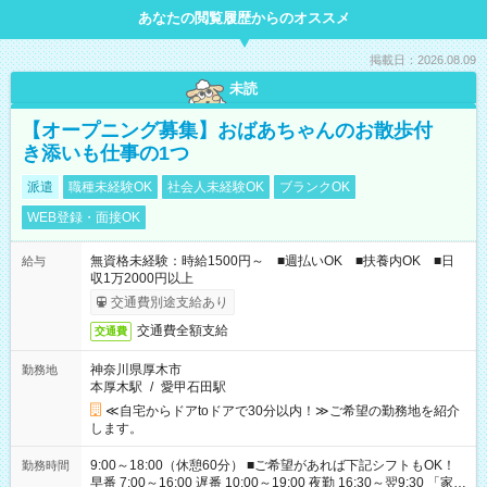
あなたの閲覧履歴からのオススメ
掲載日：2026.08.09
未読
【オープニング募集】おばあちゃんのお散歩付
き添いも仕事の1つ
派遣
職種未経験OK
社会人未経験OK
ブランクOK
WEB登録・面接OK
無資格未経験：時給1500円～ ■週払いOK ■扶養内OK ■日
給与
収1万2000円以上
交通費別途支給あり
交通費全額支給
交通費
神奈川県厚木市
勤務地
本厚木駅
/
愛甲石田駅
≪自宅からドアtoドアで30分以内！≫ご希望の勤務地を紹介
します。
9:00～18:00（休憩60分） ■ご希望があれば下記シフトもOK！
勤務時間
早番 7:00～16:00 遅番 10:00～19:00 夜勤 16:30～翌9:30 「家族