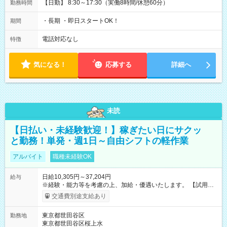
【日勤】 8:30～17:30（実働8時間/休憩60分）
勤務時間
・長期 ・即日スタートOK！
期間
電話対応なし
特徴
気になる！
応募する
詳細へ
未読
【日払い・未経験歓迎！】稼ぎたい日にサクッ
と勤務！単発・週1日～自由シフトの軽作業
アルバイト
職種未経験OK
日給10,305円～37,204円
給与
※経験・能力等を考慮の上、加給・優遇いたします。 【試用期
間】試用期間なし
交通費別途支給あり
東京都世田谷区
勤務地
東京都世田谷区桜上水