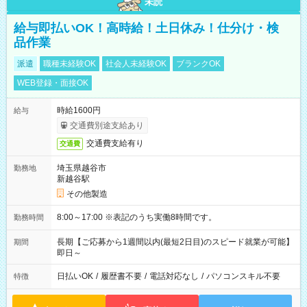
未読
給与即払いOK！高時給！土日休み！仕分け・検
品作業
派遣
職種未経験OK
社会人未経験OK
ブランクOK
WEB登録・面接OK
時給1600円
給与
交通費別途支給あり
交通費支給有り
交通費
埼玉県越谷市
勤務地
新越谷駅
その他製造
8:00～17:00 ※表記のうち実働8時間です。
勤務時間
長期【ご応募から1週間以内(最短2日目)のスピード就業が可能】
期間
即日～
日払いOK
/
履歴書不要
/
電話対応なし
/
パソコンスキル不要
特徴