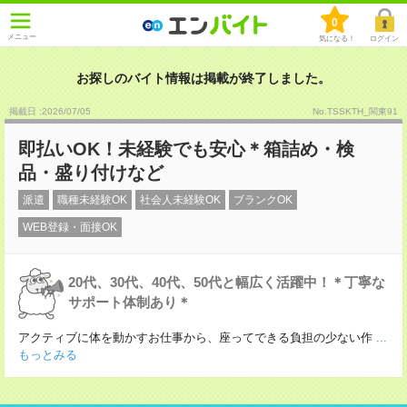
0
メニュー
気になる！
ログイン
お探しのバイト情報は掲載が終了しました。
掲載日 :2026
/
07
/
05
No.TSSKTH_関東91
即払いOK！未経験でも安心＊箱詰め・検
品・盛り付けなど
派遣
職種未経験OK
社会人未経験OK
ブランクOK
WEB登録・面接OK
20代、30代、40代、50代と幅広く活躍中！＊丁寧な
サポート体制あり＊
アクティブに体を動かすお仕事から、座ってできる負担の少ない作
...
もっとみる