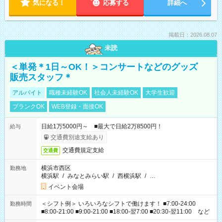
気になる！
応募する
詳細へ
掲載日：2026.08.07
未読
＜単発＊1日～OK！＞コンサートなどのグッズ
販売スタッフ＊
アルバイト
職種未経験OK
社会人未経験OK
大学生歓迎
ブランクOK
WEB登録・面接OK
日給1万5000円～ ■最大で日給2万8500円！
給与
交通費別途支給あり
交通費規定支給
交通費
横浜市西区
勤務地
横浜駅
/
みなとみらい駅
/
西横浜駅
/
…
イベント会場
＜シフト例＞ いろいろなシフトで働けます！ ■7:00-24:00
勤務時間
■8:00-21:00 ■9:00-21:00 ■18:00-翌7:00 ■20:30-翌11:00 など