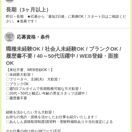
長期（3ヶ月以上）
即日～長期 ★応募から「最短2日後」に勤務OK！スタート日はご相談くだ
さい。★急募です！
応募資格・条件
職種未経験OK / 社会人未経験OK / ブランクOK /
履歴書不要 / 40～50代活躍中 / WEB登録・面接
OK
【来社不要、WEB登録OK！】
〇未経験大歓迎！
〇フリーター、主婦(夫) 大歓迎！
〇ブランクOK
〇週5日フルタイムで長期勤務可能な方大歓迎！
〇20代～50代と幅広い年齢の男女スタッフ活躍中！
〇履歴書不要
経験を活かしたい方も大歓迎！
お持ちの免許・資格を活かしたお仕事を紹介いたします！
〇あんしん資格取得制度/講習料・受験料補助あり※当社規定による
※お仕事の掛け持ち(Wワーク)不可