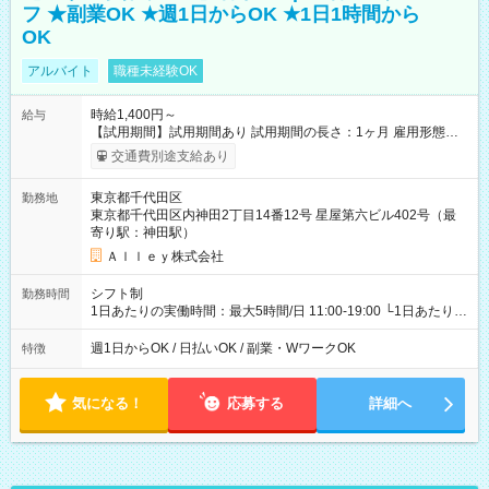
フ ★副業OK ★週1日からOK ★1日1時間から
OK
アルバイト
職種未経験OK
時給1,400円～
給与
【試用期間】試用期間あり 試用期間の長さ：1ヶ月 雇用形態、
給与は本採用時と同じです。
交通費別途支給あり
東京都千代田区
勤務地
東京都千代田区内神田2丁目14番12号 星屋第六ビル402号（最
寄り駅：神田駅）
Ａｌｌｅｙ株式会社
シフト制
勤務時間
1日あたりの実働時間：最大5時間/日 11:00-19:00 └1日あたりの
実働時間：1-5時間 └上記の時間帯内であれば、いつでも勤務可
能！ └平日・土曜日の中で、お好きな曜日でご勤務いただけま
週1日からOK / 日払いOK / 副業・WワークOK
特徴
す！ 【シフト例】 ・11:00～14:00 ・16:30～19:00 ・13:00～
18:00 などのように、自由な働き方が可能なお仕事です！
気になる！
応募する
詳細へ