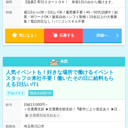
【急募】即日スタートＯＫ！ 単発1日のみから働けます。
期間
週1日からOK
/
日払いOK
/
履歴書不要
/
40～50代活躍中
/
副
特徴
業・WワークOK
/
服装自由
/
シフト勤務
/
10名以上の大量募
集
/
電話対応なし
/
パソコンスキル不要
気になる！
応募する
詳細へ
未読
人気イベントも！好きな場所で働けるイベント
スタッフ☆来社不要！働いたその日に給料もら
える日払い/T1
アルバイト
職種未経験OK
日給13,000円～
給与
＋交通費支給 ★交通費全額支給！ ┗案件により規定あり ★日払
いOK！（規定あり） ┗働いたその日に現金GET♪ お仕事後はコ
交通費別途支給あり
ンビニATMから 日払い分を引き落とせます！ 【試用期間】試
用期間なし
埼玉県川口市
勤務地