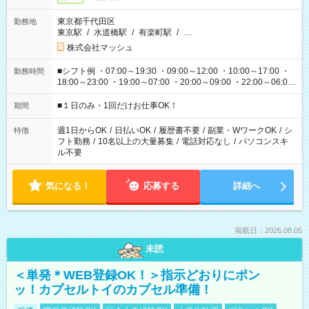
東京都千代田区
勤務地
東京駅
/
水道橋駅
/
有楽町駅
/
…
株式会社マッシュ
■シフト例 ・07:00～19:30 ・09:00～12:00 ・10:00～17:00 ・
勤務時間
18:00～23:00 ・19:00～07:00 ・20:00～09:00 ・22:00～06:00
etc ★最短で3時間で5,120円のお仕事から 15時間で2万円近く稼
げるお仕事も！ ご希望のお時間に合わせてご紹介！ ※シフトは
■１日のみ・1回だけお仕事OK！
期間
現場によって異なります。 ※勿論、休憩時間はあるのでご安心
ください！
週1日からOK
/
日払いOK
/
履歴書不要
/
副業・WワークOK
/
シ
特徴
フト勤務
/
10名以上の大量募集
/
電話対応なし
/
パソコンスキ
ル不要
気になる！
応募する
詳細へ
掲載日：2026.08.05
未読
＜単発＊WEB登録OK！＞指示どおりにポン
ッ！カプセルトイのカプセル準備！