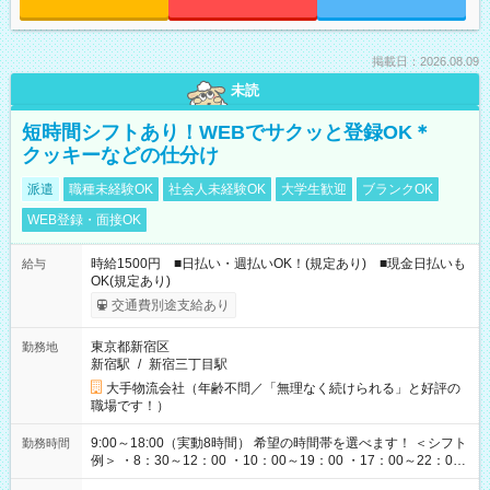
掲載日：2026.08.09
未読
短時間シフトあり！WEBでサクッと登録OK＊
クッキーなどの仕分け
派遣
職種未経験OK
社会人未経験OK
大学生歓迎
ブランクOK
WEB登録・面接OK
時給1500円 ■日払い・週払いOK！(規定あり) ■現金日払いも
給与
OK(規定あり)
交通費別途支給あり
東京都新宿区
勤務地
新宿駅
/
新宿三丁目駅
大手物流会社（年齢不問／「無理なく続けられる」と好評の
職場です！）
9:00～18:00（実動8時間） 希望の時間帯を選べます！ ＜シフト
勤務時間
例＞ ・8：30～12：00 ・10：00～19：00 ・17：00～22：00
・13：00～22：00 ・22：00～翌6：00 など