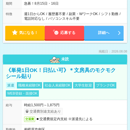
急募！8月15日・16日
期間
週1日からOK
/
履歴書不要
/
副業・WワークOK
/
シフト勤務
/
特徴
電話対応なし
/
パソコンスキル不要
気になる！
応募する
詳細へ
掲載日：2026.08.08
未読
《単発1日OK！日払い可》＊文房具のモクモク
シール貼り
派遣
職種未経験OK
社会人未経験OK
大学生歓迎
ブランクOK
WEB登録・面接OK
時給1,500円～1,875円
給与
交通費別途支給あり
■ 交通費規定内支給 ※派遣先による
交通費
相模原市南区
勤務地