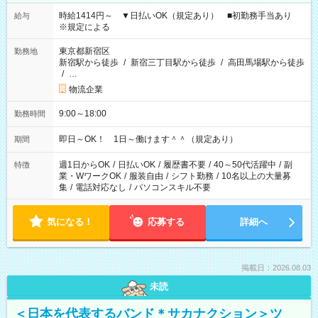
時給1414円～ ▼日払いOK（規定あり） ■初勤務手当あり
給与
※規定による
東京都新宿区
勤務地
新宿駅から徒歩
/
新宿三丁目駅から徒歩
/
高田馬場駅から徒歩
/
…
物流企業
9:00～18:00
勤務時間
即日～OK！ 1日～働けます＾＾（規定あり）
期間
週1日からOK
/
日払いOK
/
履歴書不要
/
40～50代活躍中
/
副
特徴
業・WワークOK
/
服装自由
/
シフト勤務
/
10名以上の大量募
集
/
電話対応なし
/
パソコンスキル不要
気になる！
応募する
詳細へ
掲載日：2026.08.03
未読
＜日本を代表するバンド＊サカナクション＞ツ