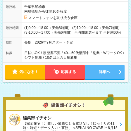
千葉県船橋市
勤務地
南船橋駅から徒歩10分程度
スマートフォンを取り扱う倉庫
(1)9:00～18:00（実働8時間） (2)10:00～18:00（実働7時間）
勤務時間
(3)10:00～17:00（実働6時間） ※時間帯選べます ※休憩60分
長期 2026年9月スタート予定
期間
日払いOK
/
履歴書不要
/
40～50代活躍中
/
副業・WワークOK
/
特徴
シフト勤務
/
10名以上の大量募集
気になる！
応募する
詳細へ
編集部イチオシ
【完全在宅！】難しい業務なし＆電話なし！ゆっくりの11
時～時短＊データ入力・事務、＜SEKAI NO OWARI＊8月15