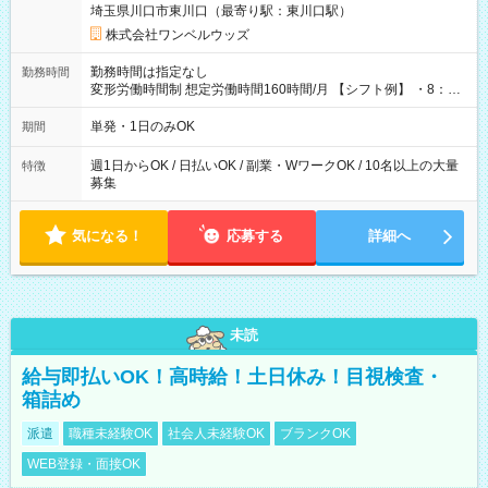
埼玉県川口市東川口（最寄り駅：東川口駅）
株式会社ワンベルウッズ
勤務時間は指定なし
勤務時間
変形労働時間制 想定労働時間160時間/月 【シフト例】 ・8：00
～21：00
単発・1日のみOK
期間
週1日からOK / 日払いOK / 副業・WワークOK / 10名以上の大量
特徴
募集
気になる！
応募する
詳細へ
未読
給与即払いOK！高時給！土日休み！目視検査・
箱詰め
派遣
職種未経験OK
社会人未経験OK
ブランクOK
WEB登録・面接OK