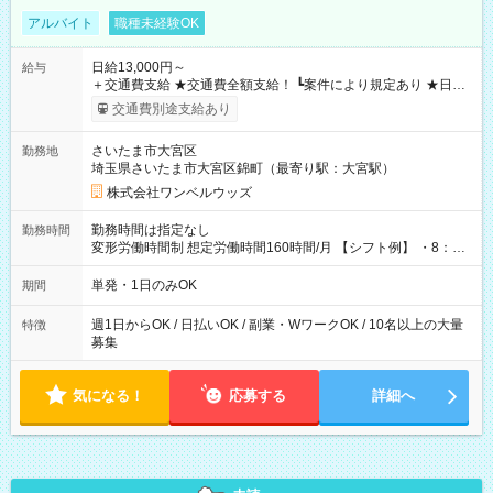
アルバイト
職種未経験OK
日給13,000円～
給与
＋交通費支給 ★交通費全額支給！ ┗案件により規定あり ★日払
いOK！（規定あり） ┗働いたその日に現金GET♪ お仕事後はコ
交通費別途支給あり
ンビニATMから 日払い分を引き落とせます！ 【試用期間】試
用期間なし
さいたま市大宮区
勤務地
埼玉県さいたま市大宮区錦町（最寄り駅：大宮駅）
株式会社ワンベルウッズ
勤務時間は指定なし
勤務時間
変形労働時間制 想定労働時間160時間/月 【シフト例】 ・8：00
～21：00
単発・1日のみOK
期間
週1日からOK / 日払いOK / 副業・WワークOK / 10名以上の大量
特徴
募集
気になる！
応募する
詳細へ