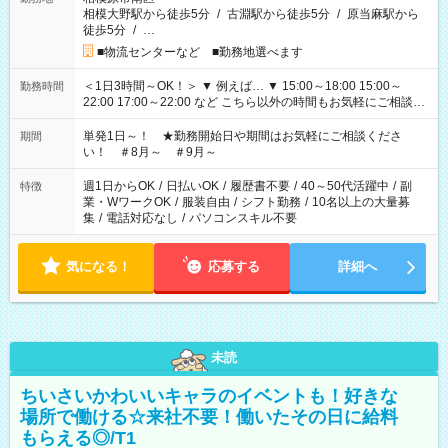
相模大野駅から徒歩5分
/
古淵駅から徒歩5分
/
原当麻駅から
徒歩5分
/
…
■物流センターなど ■勤務地選べます
＜1日3時間～OK！＞ ▼ 例えば… ▼ 15:00～18:00 15:00～
勤務時間
22:00 17:00～22:00 など こちら以外の時間もお気軽にご相談く
ださい！
単発1日～！ ★勤務開始日や期間はお気軽にご相談くださ
期間
い！ ＃8月～ ＃9月～
週1日からOK
/
日払いOK
/
履歴書不要
/
40～50代活躍中
/
副
特徴
業・WワークOK
/
服装自由
/
シフト勤務
/
10名以上の大量募
集
/
電話対応なし
/
パソコンスキル不要
気になる！
応募する
詳細へ
未読
ちいさいかわいいキャラのイベントも！好きな
場所で働ける☆来社不要！働いたその日に給料
もらえる◎/T1