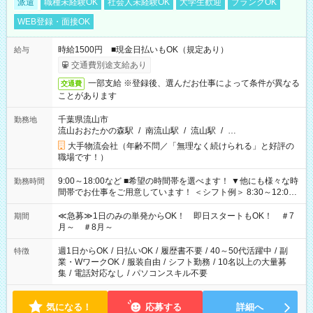
派遣
職種未経験OK
社会人未経験OK
大学生歓迎
ブランクOK
WEB登録・面接OK
時給1500円 ■現金日払いもOK（規定あり）
給与
交通費別途支給あり
一部支給 ※登録後、選んだお仕事によって条件が異なる
交通費
ことがあります
千葉県流山市
勤務地
流山おおたかの森駅
/
南流山駅
/
流山駅
/
…
大手物流会社（年齢不問／「無理なく続けられる」と好評の
職場です！）
9:00～18:00など ■希望の時間帯を選べます！ ▼他にも様々な時
勤務時間
間帯でお仕事をご用意しています！ ＜シフト例＞ 8:30～12:00
17:00～22:00 13:00～22:00 22:00～翌6:00 など
≪急募≫1日のみの単発からOK！ 即日スタートもOK！ ＃7
期間
月～ ＃8月～
週1日からOK
/
日払いOK
/
履歴書不要
/
40～50代活躍中
/
副
特徴
業・WワークOK
/
服装自由
/
シフト勤務
/
10名以上の大量募
集
/
電話対応なし
/
パソコンスキル不要
気になる！
応募する
詳細へ