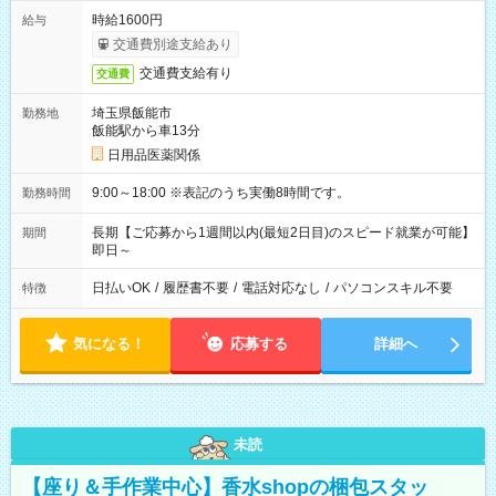
時給1600円
給与
交通費別途支給あり
交通費支給有り
交通費
埼玉県飯能市
勤務地
飯能駅から車13分
日用品医薬関係
9:00～18:00 ※表記のうち実働8時間です。
勤務時間
長期【ご応募から1週間以内(最短2日目)のスピード就業が可能】
期間
即日～
日払いOK
/
履歴書不要
/
電話対応なし
/
パソコンスキル不要
特徴
気になる！
応募する
詳細へ
未読
【座り＆手作業中心】香水shopの梱包スタッ