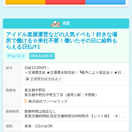
未読
アイドル楽屋運営などの人気イベも！好きな場
所で働ける☆来社不要！働いたその日に給料も
らえる日払/T1
アルバイト
職種未経験OK
日給13,000円～
給与
＋交通費支給 ★交通費全額支給！ ┗案件により規定あり ★日払
いOK！（規定あり） ┗働いたその日に現金GET♪ お仕事後はコ
交通費別途支給あり
ンビニATMから 日払い分を引き落とせます！ 【試用期間】試
用期間なし
東京都中野区
勤務地
東京都中野区中野五丁目（最寄り駅：中野駅）
株式会社ワンベルウッズ
勤務時間は指定なし
勤務時間
変形労働時間制 想定労働時間160時間/月 【シフト例】 ・8：00
～21：00
単発・1日のみOK
期間