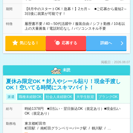
と休みを合わせたい」 「余裕を持って夕飯の準備がしたい」
「できれば残業はしたくない」 など、ご希望を教えてください
【8月中のスタートOK！急募！】2カ月～ ■ご応募から最短2～
期間
ね。 ※Wワーク希望の方へ 今ご覧のお仕事で希望する勤務時間
3日後に就業が可能です！
と、もう1つのお仕事の勤務時間。 合計で週40時間を超える場
合は応募できません。
履歴書不要
/
40～50代活躍中
/
服装自由
/
シフト勤務
/
10名以
特徴
上の大量募集
/
電話対応なし
/
パソコンスキル不要
気になる！
応募する
詳細へ
掲載日：2026.08.07
未読
夏休み限定OK＊封入やシール貼り！現金手渡し
OK！空いてる時間にスキマバイト！
派遣
職種未経験OK
社会人未経験OK
大学生歓迎
ブランクOK
時給1378円 ■日払い・翌日振込OK（規定あり）■現金払い
給与
OK（規定あり）
東京都町田市
勤務地
町田駅
/
南町田グランベリーパーク駅
/
鶴川駅
/
…