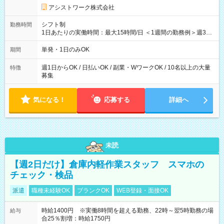
アシストワーク株式会社
シフト制
勤務時間
1日あたりの実働時間：最大15時間/日 ＜1週間の勤務例＞週3回
勤務 勤務：月・水・金 休み：火・木・土・日 好きな時にお仕事
可能です！ ※1日あたりの最大実働時間は日勤、夜勤共に勤務し
単発・1日のみOK
期間
た時間になります。
週1日からOK / 日払いOK / 副業・WワークOK / 10名以上の大量
特徴
募集
気になる！
応募する
詳細へ
未読
【週2日だけ】倉庫内軽作業スタッフ スマホの
チェック・検品
派遣
職種未経験OK
ブランクOK
WEB登録・面接OK
時給1400円 ※実働8時間を超える勤務、22時～翌5時勤務の場
給与
合25％割増：時給1750円