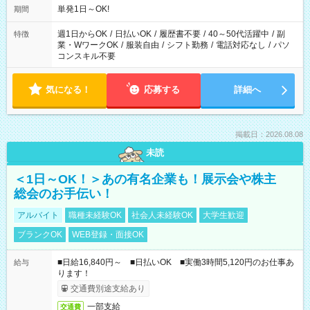
単発1日～OK!
期間
週1日からOK
/
日払いOK
/
履歴書不要
/
40～50代活躍中
/
副
特徴
業・WワークOK
/
服装自由
/
シフト勤務
/
電話対応なし
/
パソ
コンスキル不要
気になる！
応募する
詳細へ
掲載日：2026.08.08
未読
＜1日～OK！＞あの有名企業も！展示会や株主
総会のお手伝い！
アルバイト
職種未経験OK
社会人未経験OK
大学生歓迎
ブランクOK
WEB登録・面接OK
■日給16,840円～ ■日払いOK ■実働3時間5,120円のお仕事あ
給与
ります！
交通費別途支給あり
一部支給
交通費