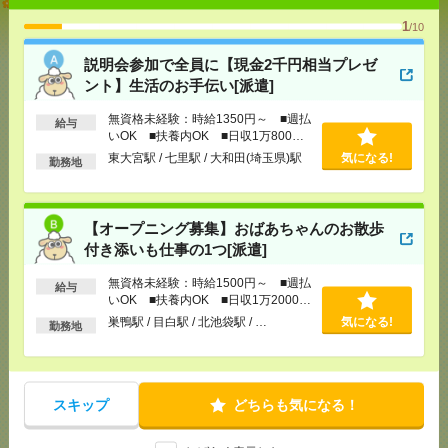
活のお手伝い[派遣]
1
/10
[給 与]
無資格未経験：時給1350円～ ■週払い
説明会参加で全員に【現金2千円相当プレゼ
OK ■扶養内OK ■日収1万800円以上
ント】生活のお手伝い[派遣]
[交通費]
交通費全額支給
気になる！
[勤務地]
東大宮駅
/
七里駅
/
大和田(埼玉県)駅
無資格未経験：時給1350円～ ■週払
給与
いOK ■扶養内OK ■日収1万800円
以上
東大宮駅 / 七里駅 / 大和田(埼玉県)駅
気になる!
勤務地
【オープニング募集】おばあちゃんのお散歩付き添
いも仕事の1つ[派遣]
[給 与]
無資格未経験：時給1500円～ ■週払い
【オープニング募集】おばあちゃんのお散歩
OK ■扶養内OK ■日収1万2000円以上
付き添いも仕事の1つ[派遣]
[交通費]
交通費全額支給
気になる！
[勤務地]
巣鴨駅
/
目白駅
/
北池袋駅
/
…
無資格未経験：時給1500円～ ■週払
給与
いOK ■扶養内OK ■日収1万2000円
以上
巣鴨駅 / 目白駅 / 北池袋駅 / …
気になる!
勤務地
＜社内対応メイン＞町田市×データ入力と書類発行／
電話無[派遣]
[給 与]
時給1550円 月収例 217,000円+残業代
スキップ
どちらも気になる！
[交通費]
全額支給
[月収例]
20～25万円
気になる！