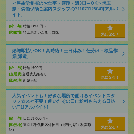
＜厚生労働省のお仕事・短期・週3日～OK＞埼玉
県・労働保険ご案内スタッフ/Q311071125041[アルバ
イト]
[給 与]
時給1,600円～
[勤務地]
埼玉県さいたま市西区
気になる！
給与即払いOK！高時給！土日休み！仕分け・検品作
業[派遣]
[給 与]
時給1600円
[交通費]
交通費支給有り
気になる！
[勤務地]
新越谷駅
人気イベントも！好きな場所で働けるイベントスタ
ッフ☆来社不要！働いたその日に給料もらえる日払
い/T1[アルバイト]
[給 与]
日給13,000円～
[勤務地]
東京都千代田区外神田（最寄り駅：秋葉原
気になる！
駅）