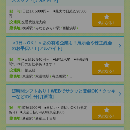
スタッフ＊[アルバイト]
[給 与]
日給1万5000円～ ■最大で日給2万8500
円！
[交通費]
交通費規定支給
気になる！
[勤務地]
横浜駅
/
みなとみらい駅
/
西横浜駅
/
…
＜1日～OK！＞あの有名企業も！展示会や株主総会
のお手伝い！[アルバイト]
[給 与]
■日給16,840円～ ■日払いOK ■実働3時
間5,120円のお仕事あります！
[交通費]
一部支給
気になる！
[勤務地]
東京駅
/
水道橋駅
/
有楽町駅
/
…
短時間シフトあり！WEBでサクッと登録OK＊クッキ
ーなどの仕分け[派遣]
[給 与]
時給1500円 ■日払い・週払いOK！(規定
あり) ■現金日払いもOK(規定あり)
気になる！
[勤務地]
新宿駅
/
新宿三丁目駅