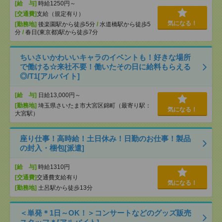
[給 与]
時給1250円～
[交通費]
支給（規定有り）
気になる！
[勤務地]
後楽園駅から徒歩5分
/
水道橋駅から徒歩5
分
/
春日(東京都)駅から徒歩7分
ちいさいかわいいキャラのイベントも！好きな場所
で働ける☆来社不要！働いたその日に給料もらえる
◎/T1[アルバイト]
[給 与]
日給13,000円～
[勤務地]
埼玉県さいたま市大宮区錦町（最寄り駅：
気になる！
大宮駅）
座り仕事！高時給！土日休み！日勤のお仕事！製品
の封入・梱包[派遣]
[給 与]
時給1310円
[交通費]
交通費支給有り
気になる！
[勤務地]
土呂駅から徒歩13分
＜単発＊1日～OK！＞コンサートなどのグッズ販売