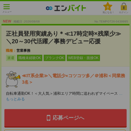
0
メニュー
気になる！
ログイン
NEW
掲載日 :2026
/
08
/
08
No.TEMPGT26-0439995
正社員登用実績あり＊≪17時定時×残業少≫
＼20～30代活躍／事務デビュー応援
職種：
営業事務
派遣
職種未経験OK
ブランクOK
WEB登録・面接OK
≪IT系企業≫＼電話少×コツコツ多／＠浦和＜同業務
3名＞
自転車通勤OK！＜大人気＞浦和エリア時間に追われずマイペース
...
もっとみる
応募ページへ