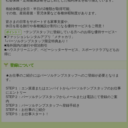
社会保険・定期健康診断をはじめとした福利厚生を取り揃えています。
有給休暇は全日・半日の2種類が取得可能、
その他、産前産後・育児休業など各種休暇制度があります。
皆さまの日常をサポートする家事支援や、
休日を彩る旅行や各種施設が割引になる優待サービスをご用意！
~テンプスタッフに登録している方へのお得な優待サービス~
ポイント！
■ファッションレンタルアプリ「メチャカリ」
└パーソルテンプスタッフ限定特典あり！
■海外国内の旅行や宿泊割引
■ハウスクリーニング、ベビーシッターサービス、スポーツクラブなどもお
得に
登録について
★お仕事のご紹介にはパーソルテンプスタッフへのご登録が必要となりま
す。
STEP１：エン派遣またはエンバイトからパーソルテンプスタッフのお仕事
にエントリー
STEP２：パーソルテンプスタッフからメールまたは電話にて登録のご案
内
STEP３：パーソルテンプスタッフへ登録手続き
STEP４：お仕事のご紹介
STEP５：お仕事スタート！