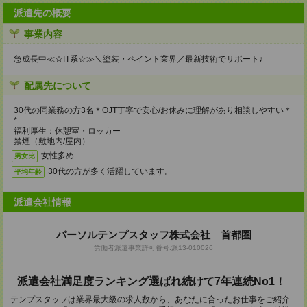
派遣先の概要
事業内容
急成長中≪☆IT系☆≫＼塗装・ペイント業界／最新技術でサポート♪
配属先について
30代の同業務の方3名＊OJT丁寧で安心/お休みに理解があり相談しやすい＊
*
福利厚生：休憩室・ロッカー
禁煙（敷地内/屋内）
女性多め
男女比
30代の方が多く活躍しています。
平均年齢
派遣会社情報
パーソルテンプスタッフ株式会社 首都圏
労働者派遣事業許可番号:派13-010026
派遣会社満足度ランキング選ばれ続けて7年連続No1！
テンプスタッフは業界最大級の求人数から、あなたに合ったお仕事をご紹介