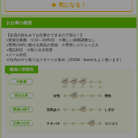
気になる！
お仕事の概要
【全員の顔をみてお仕事ができるので安心！】
○受発注業務 ※10～20件/日 ※難しい納期調整なし
○専用のHPに載せる商品の登録 ※専用システムへ入力
○電話対応 ※取り次ぎ程度
○メール対応
※社内のやり取りはリモートが多め（ZOOM・teamsをよく使います）
職場の雰囲気
年齢層
20代
30
40
50
60
男女比率
女性
男性
職場の様子
活気あり
しずか
仕事の仕方
テキパキ
コツコツ