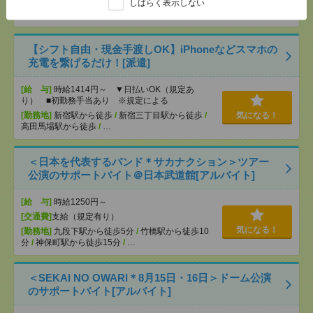
しばらく表示しない
[勤務地]
町田駅から民間バス15分
/
成瀬駅から徒歩
18分
【シフト自由・現金手渡しOK】iPhoneなどスマホの
充電を繋げるだけ！[派遣]
[給 与]
時給1414円～ ▼日払いOK（規定あ
り） ■初勤務手当あり ※規定による
[勤務地]
新宿駅から徒歩
/
新宿三丁目駅から徒歩
/
気になる！
高田馬場駅から徒歩
/
…
＜日本を代表するバンド＊サカナクション＞ツアー
公演のサポートバイト＠日本武道館[アルバイト]
[給 与]
時給1250円～
[交通費]
支給（規定有り）
気になる！
[勤務地]
九段下駅から徒歩5分
/
竹橋駅から徒歩10
分
/
神保町駅から徒歩15分
/
…
＜SEKAI NO OWARI＊8月15日・16日＞ドーム公演
のサポートバイト[アルバイト]