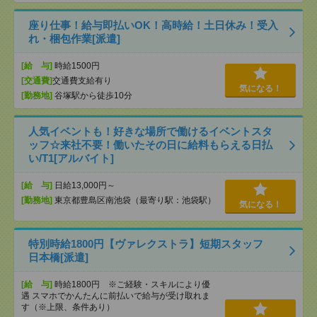
座り仕事！給与即払いOK！高時給！土日休み！受入
れ・梱包作業[派遣]
[給 与]
時給1500円
[交通費]
交通費支給有り
気になる！
[勤務地]
谷塚駅から徒歩10分
人気イベントも！好きな場所で働けるイベントスタ
ッフ☆来社不要！働いたその日に給料もらえる日払
い/T1[アルバイト]
[給 与]
日給13,000円～
[勤務地]
東京都豊島区南池袋（最寄り駅：池袋駅）
気になる！
特別時給1800円【ヴァレクストラ】短期スタッフ
日本橋[派遣]
[給 与]
時給1800円 ※ご経験・スキルにより優
遇 スマホでかんたんに前払いで給与が受け取れま
す（※上限、条件あり）