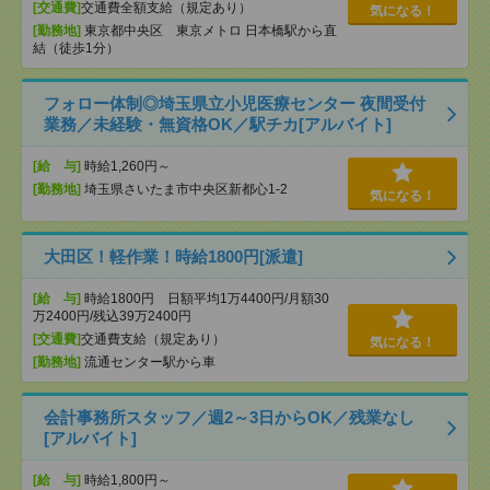
[交通費]
交通費全額支給（規定あり）
気になる！
[勤務地]
東京都中央区 東京メトロ 日本橋駅から直
結（徒歩1分）
フォロー体制◎埼玉県立小児医療センター 夜間受付
業務／未経験・無資格OK／駅チカ[アルバイト]
[給 与]
時給1,260円～
[勤務地]
埼玉県さいたま市中央区新都心1-2
気になる！
大田区！軽作業！時給1800円[派遣]
[給 与]
時給1800円 日額平均1万4400円/月額30
万2400円/残込39万2400円
[交通費]
交通費支給（規定あり）
気になる！
[勤務地]
流通センター駅から車
会計事務所スタッフ／週2～3日からOK／残業なし
[アルバイト]
[給 与]
時給1,800円～