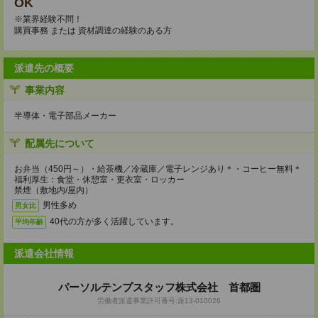
OK
※業界経験不問！
購買事務 または 資材調達の経験のある方
派遣先の概要
事業内容
半導体・電子部品メーカー
配属先について
お弁当（450円～）・給茶機／冷蔵庫／電子レンジあり＊・コーヒー無料＊
福利厚生：食堂・休憩室・更衣室・ロッカー
禁煙（敷地内/屋内）
男性多め
男女比
40代の方が多く活躍しています。
平均年齢
派遣会社情報
パーソルテンプスタッフ株式会社 首都圏
労働者派遣事業許可番号:派13-010026