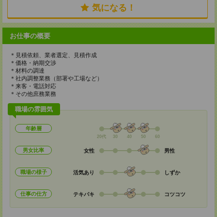
気になる！
お仕事の概要
＊見積依頼、業者選定、見積作成
＊価格・納期交渉
＊材料の調達
＊社内調整業務（部署や工場など）
＊来客・電話対応
＊その他庶務業務
職場の雰囲気
年齢層
20代
30
40
50
60
男女比率
女性
男性
職場の様子
活気あり
しずか
仕事の仕方
テキパキ
コツコツ