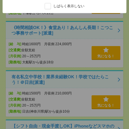
[給 与]
時給1700円＋交
しばらく表示しない
[交通費]
交通費実費支給（当社規定あり）
気になる！
[勤務地]
平塚駅からバス15分
《時間相談OK！》食堂あり！あんしん長期！こつこ
つ事務サポート[派遣]
[給 与]
時給1600円 月収例 224,000円
[交通費]
全額支給
[月収例]
20～25万円
気になる！
[勤務地]
大船駅から徒歩18分
有名私立中学校！業界未経験OK！学校ではたらこ
う！＠日吉[派遣]
[給 与]
時給1500円 月収例 210,000円
[交通費]
全額支給
[月収例]
20～25万円
気になる！
[勤務地]
日吉(神奈川県)駅から徒歩10分
【シフト自由・現金手渡しOK】iPhoneなどスマホの