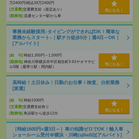
万2400円/残込39万2400円
[交通費]
交通費支給（規定あり）
気になる！
[勤務地]
流通センター駅から車
事務未経験採用♪タイピングができればOK！簡単な
業務からスタート♪｜駅チカ徒歩5分｜週4日～OK｜
[アルバイト]
[給 与]
時給1,300円～1,500円
[勤務地]
神奈川県横浜市中区相生町3-63ヤオマサビ
気になる！
ル5階（最寄り駅：関内駅）
高時給！土日休み！日勤のお仕事！検査、分析業務
[派遣]
[給 与]
時給1500円
[交通費]
交通費支給有り
気になる！
[勤務地]
鳥浜駅から徒歩12分
［時給1600円×週3日～］車の知識ゼロでOK！輸入車
ショールーム受付＠横浜・川崎(sj6ie02)[アルバイト]