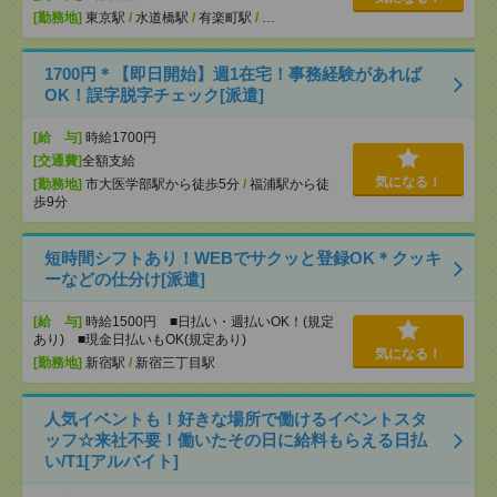
[勤務地]
東京駅
/
水道橋駅
/
有楽町駅
/
…
1700円＊【即日開始】週1在宅！事務経験があれば
OK！誤字脱字チェック[派遣]
[給 与]
時給1700円
[交通費]
全額支給
気になる！
[勤務地]
市大医学部駅から徒歩5分
/
福浦駅から徒
歩9分
短時間シフトあり！WEBでサクッと登録OK＊クッキ
ーなどの仕分け[派遣]
[給 与]
時給1500円 ■日払い・週払いOK！(規定
あり) ■現金日払いもOK(規定あり)
気になる！
[勤務地]
新宿駅
/
新宿三丁目駅
人気イベントも！好きな場所で働けるイベントスタ
ッフ☆来社不要！働いたその日に給料もらえる日払
い/T1[アルバイト]