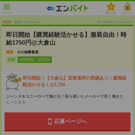
0
メニュー
気になる！
ログイン
NEW
掲載日 :2026
/
08
/
07
No.TEMPGT26-0441902
即日開始【購買経験活かせる】服装自由！時
給1750円@大倉山
職種：
その他事務系
派遣
WEB登録・面接OK
即日開始！【大倉山】直接雇用の実績あり！購買経
験活かせる！@1,750
ジーンズ＆スニーカーで働ける！落ち着いたメーカーで長く働きた
...
もっとみる
応募ページへ