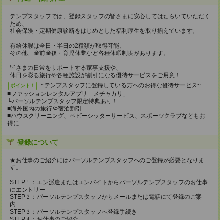
テンプスタッフでは、登録スタッフの皆さまに安心してはたらいていただく
ため、
社会保険・定期健康診断をはじめとした福利厚生を取り揃えています。
有給休暇は全日・半日の2種類が取得可能、
その他、産前産後・育児休業など各種休暇制度があります。
皆さまの日常をサポートする家事支援や、
休日を彩る旅行や各種施設が割引になる優待サービスをご用意！
~テンプスタッフに登録している方へのお得な優待サービス~
ポイント！
■ファッションレンタルアプリ「メチャカリ」
└パーソルテンプスタッフ限定特典あり！
■海外国内の旅行や宿泊割引
■ハウスクリーニング、ベビーシッターサービス、スポーツクラブなどもお
得に
登録について
★お仕事のご紹介にはパーソルテンプスタッフへのご登録が必要となりま
す。
STEP１：エン派遣またはエンバイトからパーソルテンプスタッフのお仕事
にエントリー
STEP２：パーソルテンプスタッフからメールまたは電話にて登録のご案
内
STEP３：パーソルテンプスタッフへ登録手続き
STEP４：お仕事のご紹介