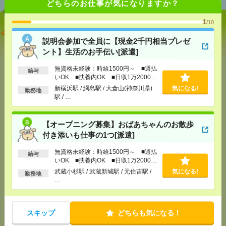
どちらのお仕事が気になりますか？
1
/10
説明会参加で全員に【現金2千円相当プレゼント】生
活のお手伝い[派遣]
説明会参加で全員に【現金2千円相当プレゼ
ント】生活のお手伝い[派遣]
[給 与]
無資格未経験：時給1500円～ ■週払い
OK ■扶養内OK ■日収1万2000円以上
無資格未経験：時給1500円～ ■週払
給与
いOK ■扶養内OK ■日収1万2000円
[交通費]
交通費全額支給
気になる！
以上
新横浜駅 / 綱島駅 / 大倉山(神奈川県)
気になる!
[勤務地]
新横浜駅
/
綱島駅
/
大倉山(神奈川県)駅
/
…
勤務地
駅 / …
【オープニング募集】おばあちゃんのお散歩付き添
【オープニング募集】おばあちゃんのお散歩
いも仕事の1つ[派遣]
付き添いも仕事の1つ[派遣]
[給 与]
無資格未経験：時給1500円～ ■週払い
無資格未経験：時給1500円～ ■週払
OK ■扶養内OK ■日収1万2000円以上
給与
いOK ■扶養内OK ■日収1万2000円
[交通費]
交通費全額支給
気になる！
以上
武蔵小杉駅 / 武蔵新城駅 / 元住吉駅 /
気になる!
[勤務地]
武蔵小杉駅
/
武蔵新城駅
/
元住吉駅
/
…
勤務地
…
マイカー通勤OK！平塚！仕様書のデータ入力メイン
*＊50代活躍中[派遣]
スキップ
どちらも気になる！