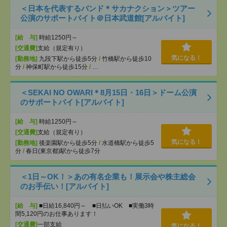
＜日本を代表するバンド＊サカナクション＞ツアー
公演のサポートバイト＠日本武道館[アルバイト]
[給 与]
時給1250円～
[交通費]
支給（規定有り）
気になる！
[勤務地]
九段下駅から徒歩5分
/
竹橋駅から徒歩10
分
/
神保町駅から徒歩15分
/
…
＜SEKAI NO OWARI＊8月15日・16日＞ドーム公演
のサポートバイト[アルバイト]
[給 与]
時給1250円～
[交通費]
支給（規定有り）
気になる！
[勤務地]
後楽園駅から徒歩5分
/
水道橋駅から徒歩5
分
/
春日(東京都)駅から徒歩7分
＜1日～OK！＞あの有名企業も！展示会や株主総会
のお手伝い！[アルバイト]
[給 与]
■日給16,840円～ ■日払いOK ■実働3時
間5,120円のお仕事あります！
[交通費]
一部支給
気になる！