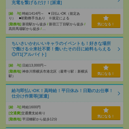
充電を繋げるだけ！[派遣]
[給 与]
時給1414円～ ▼日払いOK（規定あ
り） ■初勤務手当あり ※規定による
[勤務地]
新宿駅から徒歩
/
新宿三丁目駅から徒歩
/
気になる！
高田馬場駅から徒歩
/
…
ちいさいかわいいキャラのイベントも！好きな場所
で働ける☆来社不要！働いたその日に給料もらえる
◎/T1[アルバイト]
[給 与]
日給13,000円～
[勤務地]
神奈川県横浜市港北区（最寄り駅：新横浜
気になる！
駅）
給与即払いOK！高時給！平日休み！日勤のお仕事！
仕分け作業等[派遣]
[給 与]
時給1600円
[交通費]
交通費支給有り
気になる！
[勤務地]
平沼橋駅から徒歩12分