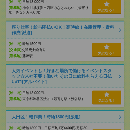
[給 与]
日給13,000円～
[勤務地]
神奈川県横浜市西区みなとみらい（最寄り
気になる！
駅：みなとみらい駅）
座り仕事！給与即払いOK！高時給！在庫管理・資料
作成[派遣]
[給 与]
時給1500円
[交通費]
交通費支給有り
気になる！
[勤務地]
藤沢駅
人気イベントも！好きな場所で働けるイベントスタ
ッフ☆来社不要！働いたその日に給料もらえる日払
い/T1[アルバイト]
[給 与]
日給13,000円～
[勤務地]
東京都渋谷区渋谷（最寄り駅：渋谷駅）
気になる！
大田区！軽作業！時給1800円[派遣]
[給 与]
時給1800円 日額平均1万4400円/月額30