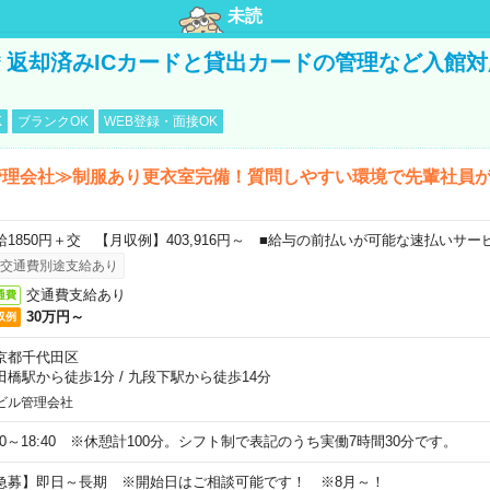
未読
円＊返却済みICカードと貸出カードの管理など入館
K
ブランクOK
WEB登録・面接OK
管理会社≫制服あり更衣室完備！質問しやすい環境で先輩社員
給1850円＋交 【月収例】403,916円～ ■給与の前払いが可能な速払いサー
交通費別途支給あり
交通費支給あり
通費
30万円～
収例
京都千代田区
田橋駅から徒歩1分
/
九段下駅から徒歩14分
ビル管理会社
:20～18:40 ※休憩計100分。シフト制で表記のうち実働7時間30分です。
急募】即日～長期 ※開始日はご相談可能です！ ※8月～！