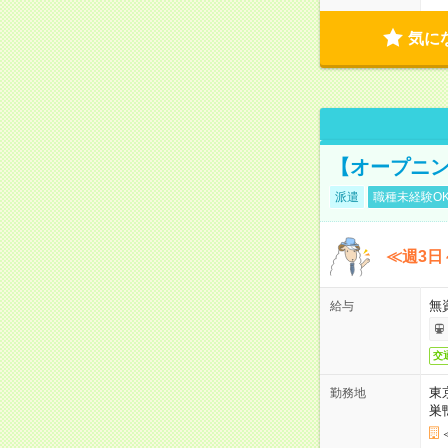
気に
【オープニン
派遣
職種未経験O
≪週3日
無
給与
交
東
勤務地
巣