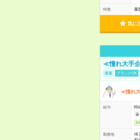
履
特徴
気に
≪憧れ大手企
派遣
ブランクOK
≪憧れ
時
給与
交
埼
勤務地
和