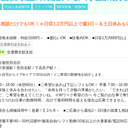
K
社会人未経験OK
ブランクOK
WEB登録・面接OK
相談だけでもOK！≫日収1.2万円以上で週3日～＆土日休みも
資格未経験：時給1500円～ ■週払いOK ■扶養内OK ■日収1万2000円以上
交通費別途支給あり
交通費全額支給
通費
京都世田谷区
軒茶屋駅
/
世田谷駅
/
下高井戸駅
/
…
≪自宅からドアtoドアで30分以内！≫ご希望の勤務地を紹介します。
00～18:00（休憩60分） ■ご希望があれば下記シフトもOK！ 早番 7:00～16:00 遅
家族と休みを合わせたい」 「余裕を持って夕飯の準備がしたい」 「できれば
ど、ご希望を教えてくださいね。 ※Wワーク希望の方へ 今ご覧のお仕事で希
う1つのお仕事の勤務時間。 合計で週40時間を超える場合は応募できません。
現在も積極採用中！急募！】2カ月～ ■ご応募から最短2～3日後の就業も相
歴書不要
/
40～50代活躍中
/
服装自由
/
シフト勤務
/
10名以上の大量募集
/
電話対応
要