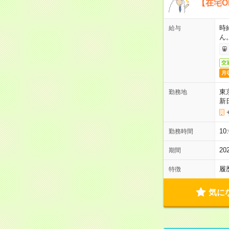
【在宅O
時
給与
ん
交
月
東
勤務地
新
1
勤務時間
2
期間
履
特徴
気に