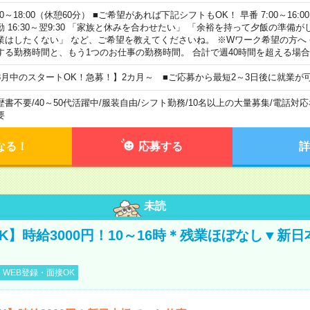
00～18:00（休憩60分） ■ご希望があれば下記シフトもOK！ 早番 7:00～16:00 遅
勤 16:30～翌9:30 「家族と休みを合わせたい」 「余裕を持って夕飯の準備
業はしたくない」 など、ご希望を教えてくださいね。 ※Wワーク希望の方へ
する勤務時間と、もう1つのお仕事の勤務時間。 合計で週40時間を超える場
8月中のスタートOK！急募！】2カ月～ ■ご応募から最短2～3日後に就業が
歴書不要
/
40～50代活躍中
/
服装自由
/
シフト勤務
/
10名以上の大量募集
/
電話対応
要
なる！
応募する
詳
未読
K】時給3000円！10～16時＊残業ほぼなし▼新
WEB登録・面接OK