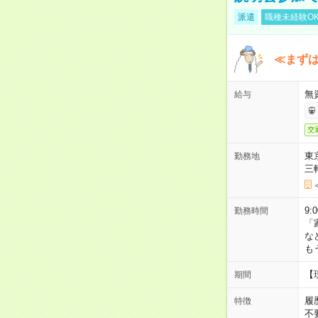
派遣
職種未経験O
≪まずは
無
給与
交
東
勤務地
三
9:
勤務時間
「
な
も
【
期間
履
特徴
不