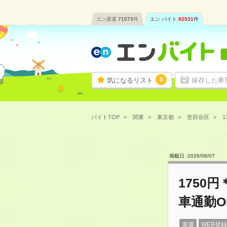
エン派遣
71573
件
エン バイト
82531
件
0
気になるリスト
保存した希
バイトTOP
関東
東京都
世田谷区
1
掲載日 :
2026
/
08
/
07
1750
車通勤O
派遣
WEB登