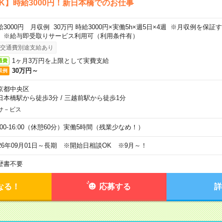
K】時給3000円！新日本橋でのお仕事
給3000円 月収例 30万円 時給3000円×実働5h×週5日×4週 ※月収例を保
。※給与即受取りサービス利用可（利用条件有）
交通費別途支給あり
1ヶ月3万円を上限として実費支給
通費
30万円～
収例
京都中央区
日本橋駅から徒歩3分
/
三越前駅から徒歩1分
サ－ビス
0:00-16:00（休憩60分）実働5時間（残業少なめ！）
026年09月01日～長期 ※開始日相談OK ※9月～！
歴書不要
なる！
応募する
詳