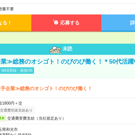
歴書不要
なる！
応募する
詳
未読
業≫総務のオシゴト！のびのび働く！＊50代活躍
WEB登録・面接OK
大手企業≫総務のオシゴト！のびのび働く！
給1800円＋交
交通費別途支給あり
交通費実費支給（当社規定あり）
通費
玉県和光市
光市駅から徒歩5分