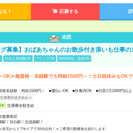
なる！
応募する
詳
未読
グ募集】おばあちゃんのお散歩付き添いも仕事の
K
社会人未経験OK
ブランクOK
WEB登録・面接OK
～OK≫無資格・未経験でも時給1500円～！土日祝休みもOK
資格未経験：時給1500円～ ■週払いOK ■扶養内OK ■日収1万2000円以上
交通費別途支給あり
交通費全額支給
通費
京都豊島区
鴨駅
/
目白駅
/
北池袋駅
/
…
≪自宅からドアtoドアで30分以内！≫ご希望の勤務地を紹介します。