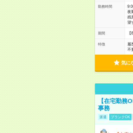
9:
勤務時間
夜
残
望
【
期間
履
特徴
不
気に
【在宅勤務O
事務
派遣
ブランクOK