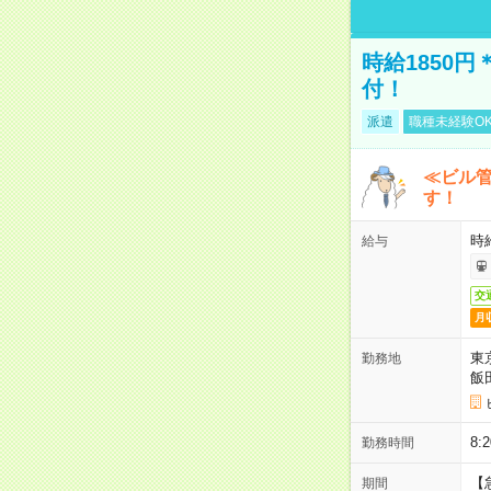
時給1850
付！
派遣
職種未経験O
≪ビル
す！
時
給与
交
月
東
勤務地
飯
8
勤務時間
【
期間