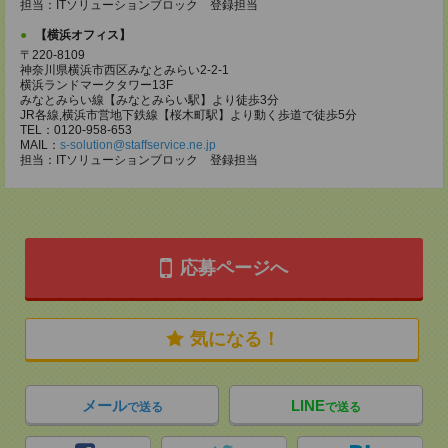
担当：ITソリューションブロック 登録担当
【横浜オフィス】
〒220-8109
神奈川県横浜市西区みなとみらい2-2-1
横浜ランドマークタワー13F
みなとみらい線【みなとみらい駅】より徒歩3分
JR各線,横浜市営地下鉄線【桜木町駅】より動く歩道で徒歩5分
TEL：0120-958-653
MAIL：
s-solution@staffservice.ne.jp
担当：ITソリューションブロック 登録担当
応募ページへ
気になる！
メール
LINE
で送る
で送る