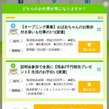
×
シェア
ツイート
ブックマーク
どちらのお仕事が気になりますか？
1
/10
あなたの閲覧履歴からの
【オープニング募集】おばあちゃんのお散歩
おすすめ
付き添いも仕事の1つ[派遣]
無資格未経験：時給1500円～ ■週払
給与
いOK ■扶養内OK ■日収1万2000円
以上
巣鴨駅 / 目白駅 / 北池袋駅 / …
気になる!
【オープニング募集】おばあちゃんのお散歩付き添
勤務地
いも仕事の1つ[派遣]
[給 与]
無資格未経験：時給1500円～ ■週払い
説明会参加で全員に【現金2千円相当プレゼ
OK ■扶養内OK ■日収1万2000円以上
ント】生活のお手伝い[派遣]
[交通費]
交通費全額支給
気になる！
[勤務地]
巣鴨駅
/
目白駅
/
北池袋駅
/
…
無資格未経験：時給1500円～ ■週払
給与
いOK ■扶養内OK ■日収1万2000円
以上
錦糸町駅 / とうきょうスカイツリー駅
気になる!
勤務地
説明会参加で全員に【現金2千円相当プレゼント】生
/ 京成曳舟駅 / …
活のお手伝い[派遣]
[給 与]
無資格未経験：時給1500円～ ■週払い