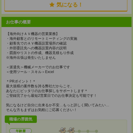
気になる！
お仕事の概要
【海外向けＡＶ機器の営業業務】
・海外顧客とのリモートミーティングの実施
・顧客先でのＡＶ機器設置場所の確認
・外部委託先への機器設置内容の説明
・図面やリストの作成、機器見積もり作成
※海外出張は発生いたしません
＜派遣先＞機械メーカーでのお仕事です
＜使用ツール・スキル＞Excel
＊PRポイント！＊
最大規模の案件数を誇る弊社だからこそ、
あなたにピッタリのお仕事探しをサポートします＊
ご登録完了から最短2営業日でのお仕事決定も可能です！
気になるけど自分に出来るか不安…もっと詳しく聞いてみたい…
そんな方もまずはお気軽にご応募ください！
職場の雰囲気
年齢層