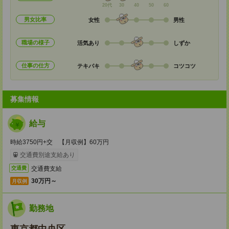
20代
30
40
50
60
男女比率
女性
男性
職場の様子
活気あり
しずか
仕事の仕方
テキパキ
コツコツ
募集情報
給与
時給3750円+交 【月収例】60万円
交通費別途支給あり
交通費支給
交通費
30万円～
月収例
勤務地