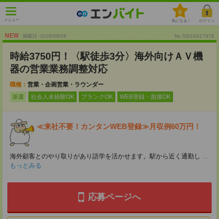
0
メニュー
気になる！
ログイン
NEW
掲載日 :2026
/
08
/
08
No.SSSSA17978
時給3750円！〈駅徒歩3分〉海外向けＡＶ機
器の営業業務調整対応
職種：
営業・企画営業・ラウンダー
派遣
社会人未経験OK
ブランクOK
WEB登録・面接OK
≪来社不要！カンタンWEB登録≫月収例60万円！
海外顧客とのやり取りがあり語学を活かせます。駅から近く通勤し
...
もっとみる
応募ページへ