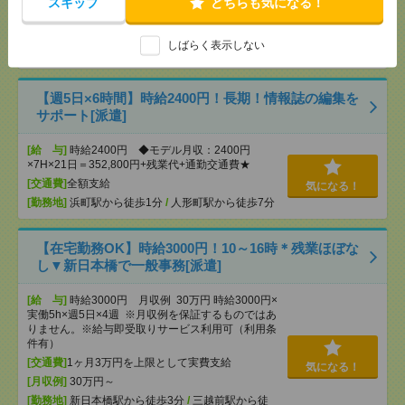
OK ■扶養内OK ■日収1万2000円以上
スキップ
どちらも気になる！
[交通費]
交通費全額支給
気になる！
[勤務地]
錦糸町駅
/
とうきょうスカイツリー駅
/
京
しばらく表示しない
成曳舟駅
/
…
【週5日×6時間】時給2400円！長期！情報誌の編集を
サポート[派遣]
[給 与]
時給2400円 ◆モデル月収：2400円
×7H×21日＝352,800円+残業代+通勤交通費★
[交通費]
全額支給
気になる！
[勤務地]
浜町駅から徒歩1分
/
人形町駅から徒歩7分
【在宅勤務OK】時給3000円！10～16時＊残業ほぼな
し▼新日本橋で一般事務[派遣]
[給 与]
時給3000円 月収例 30万円 時給3000円×
実働5h×週5日×4週 ※月収例を保証するものではあ
りません。※給与即受取りサービス利用可（利用条
件有）
[交通費]
1ヶ月3万円を上限として実費支給
気になる！
[月収例]
30万円～
[勤務地]
新日本橋駅から徒歩3分
/
三越前駅から徒