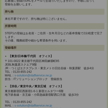
応募後に登録のURLをメールでお送りいたしますので、手順に沿って
登録をお願いします。
持ち物
来社不要ですので、持ち物は特にございません。
所要時間
STEP1の登録はお名前・ご住所・生年月日などの基本情報で2分程度で完了
します。
その後、職務経歴や細かな希望条件を伺います。
登録場所
【東京/日本橋/千代田 オフィス】
〒101-0022 東京都千代田区神田練塀町85
JEBL秋葉原スクエア9階
JR・つくばエクスプレス・東京メトロ日比谷線・秋葉原駅 徒歩4分
TEL：0120-855-242
MAIL：
s-solution@staffservice.ne.jp
担当：ITソリューションブロック 登録担当
【渋谷／東京中央／東京広域 オフィス】
東京都新宿区西新宿1-6-1 新宿エルタワー6階
地下鉄各線・京王線・小田急線新宿駅西口方面 徒歩3分
TEL：0120-855-242
MAIL：
s-solution@staffservice.ne.jp