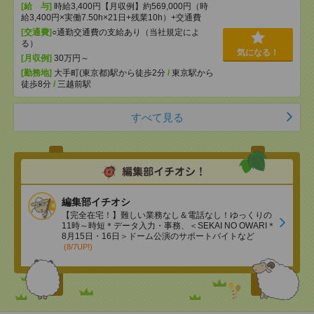
[給 与]
時給3,400円【月収例】約569,000円（時
給3,400円×実働7.50h×21日+残業10h）+交通費
[交通費]
○通勤交通費の支給あり（当社規定によ
る）
気になる！
[月収例]
30万円～
[勤務地]
大手町(東京都)駅から徒歩2分
/
東京駅から
徒歩8分
/
三越前駅
すべて見る
編集部イチオシ
【完全在宅！】難しい業務なし＆電話なし！ゆっくりの
11時～時短＊データ入力・事務、＜SEKAI NO OWARI＊
8月15日・16日＞ドーム公演のサポートバイトなど
(8/7UP!)