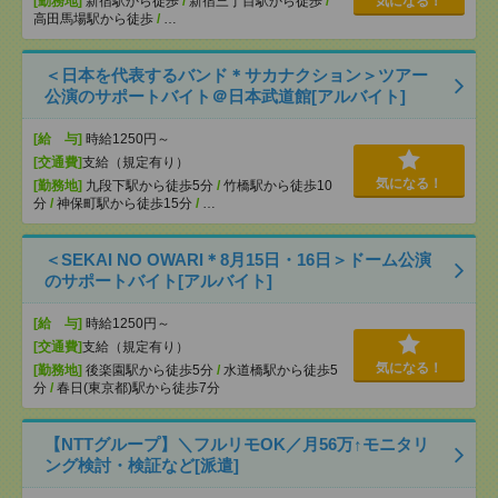
[勤務地]
新宿駅から徒歩
/
新宿三丁目駅から徒歩
/
気になる！
高田馬場駅から徒歩
/
…
＜日本を代表するバンド＊サカナクション＞ツアー
公演のサポートバイト＠日本武道館[アルバイト]
[給 与]
時給1250円～
[交通費]
支給（規定有り）
気になる！
[勤務地]
九段下駅から徒歩5分
/
竹橋駅から徒歩10
分
/
神保町駅から徒歩15分
/
…
＜SEKAI NO OWARI＊8月15日・16日＞ドーム公演
のサポートバイト[アルバイト]
[給 与]
時給1250円～
[交通費]
支給（規定有り）
気になる！
[勤務地]
後楽園駅から徒歩5分
/
水道橋駅から徒歩5
分
/
春日(東京都)駅から徒歩7分
【NTTグループ】＼フルリモOK／月56万↑モニタリ
ング検討・検証など[派遣]