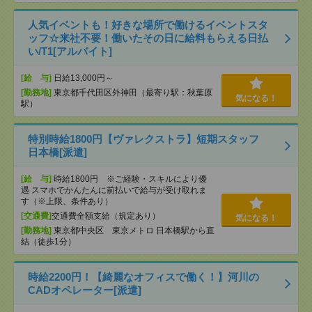
人気イベントも！好きな場所で働けるイベントスタ
ッフ☆来社不要！働いたその日に給料もらえる日払
い/T1[アルバイト]
[給 与]
日給13,000円～
[勤務地]
東京都千代田区外神田（最寄り駅：秋葉原
気になる！
駅）
特別時給1800円【ヴァレクストラ】短期スタッフ
日本橋[派遣]
[給 与]
時給1800円 ※ご経験・スキルにより優
遇 スマホでかんたんに前払いで給与が受け取れま
す（※上限、条件あり）
[交通費]
交通費全額支給（規定あり）
気になる！
[勤務地]
東京都中央区 東京メトロ 日本橋駅から直
結（徒歩1分）
時給2200円！【綺麗なオフィスで働く！】河川の
CADオペレーター[派遣]