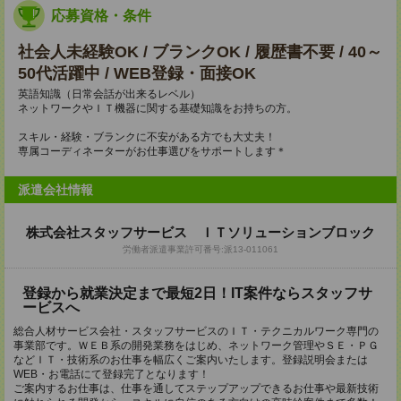
応募資格・条件
社会人未経験OK / ブランクOK / 履歴書不要 / 40～
50代活躍中 / WEB登録・面接OK
英語知識（日常会話が出来るレベル）
ネットワークやＩＴ機器に関する基礎知識をお持ちの方。
スキル・経験・ブランクに不安がある方でも大丈夫！
専属コーディネーターがお仕事選びをサポートします＊
派遣会社情報
株式会社スタッフサービス ＩＴソリューションブロック
労働者派遣事業許可番号:派13-011061
登録から就業決定まで最短2日！IT案件ならスタッフサ
ービスへ
総合人材サービス会社・スタッフサービスのＩＴ・テクニカルワーク専門の
事業部です。ＷＥＢ系の開発業務をはじめ、ネットワーク管理やＳＥ・ＰＧ
などＩＴ・技術系のお仕事を幅広くご案内いたします。登録説明会または
WEB・お電話にて登録完了となります！
ご案内するお仕事は、仕事を通してステップアップできるお仕事や最新技術