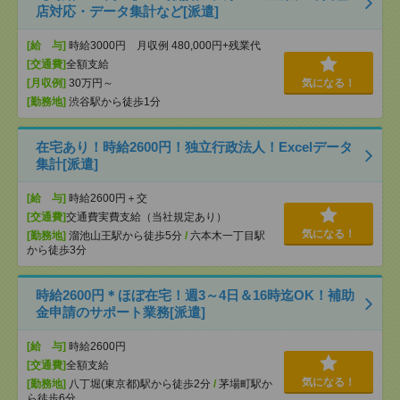
店対応・データ集計など[派遣]
[給 与]
時給3000円 月収例 480,000円+残業代
[交通費]
全額支給
[月収例]
30万円～
気になる！
[勤務地]
渋谷駅から徒歩1分
在宅あり！時給2600円！独立行政法人！Excelデータ
集計[派遣]
[給 与]
時給2600円＋交
[交通費]
交通費実費支給（当社規定あり）
気になる！
[勤務地]
溜池山王駅から徒歩5分
/
六本木一丁目駅
から徒歩3分
時給2600円＊ほぼ在宅！週3～4日＆16時迄OK！補助
金申請のサポート業務[派遣]
[給 与]
時給2600円
[交通費]
全額支給
気になる！
[勤務地]
八丁堀(東京都)駅から徒歩2分
/
茅場町駅か
ら徒歩6分