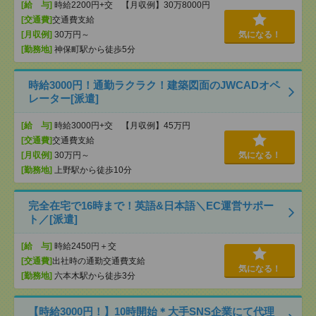
[給 与]
時給2200円+交 【月収例】30万8000円
[交通費]
交通費支給
[月収例]
30万円～
気になる！
[勤務地]
神保町駅から徒歩5分
時給3000円！通勤ラクラク！建築図面のJWCADオペ
レーター[派遣]
[給 与]
時給3000円+交 【月収例】45万円
[交通費]
交通費支給
[月収例]
30万円～
気になる！
[勤務地]
上野駅から徒歩10分
完全在宅で16時まで！英語&日本語＼EC運営サポー
ト／[派遣]
[給 与]
時給2450円＋交
[交通費]
出社時の通勤交通費支給
気になる！
[勤務地]
六本木駅から徒歩3分
【時給3000円！】10時開始＊大手SNS企業にて代理