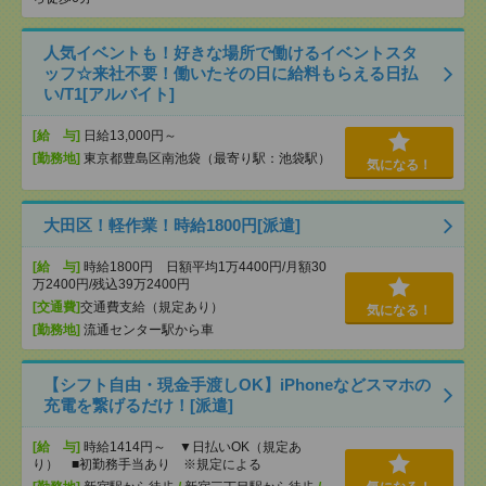
人気イベントも！好きな場所で働けるイベントスタ
ッフ☆来社不要！働いたその日に給料もらえる日払
い/T1[アルバイト]
[給 与]
日給13,000円～
[勤務地]
東京都豊島区南池袋（最寄り駅：池袋駅）
気になる！
大田区！軽作業！時給1800円[派遣]
[給 与]
時給1800円 日額平均1万4400円/月額30
万2400円/残込39万2400円
[交通費]
交通費支給（規定あり）
気になる！
[勤務地]
流通センター駅から車
【シフト自由・現金手渡しOK】iPhoneなどスマホの
充電を繋げるだけ！[派遣]
[給 与]
時給1414円～ ▼日払いOK（規定あ
り） ■初勤務手当あり ※規定による