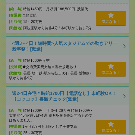
[給 与]
時給1450円 月収例 188,500円+残業代
[交通費]
全額支給
[月収例]
15～20万円
気になる！
[勤務地]
阿波座駅から徒歩4分
/
本町駅から徒歩7分
<週3～4日！短時間>人気スタジアムでの動きアリ一
般事務！[派遣]
[給 与]
時給1600円＋交
[交通費]
◆交通費実費支給※当社規定あり
気になる！
[勤務地]
長居(地下鉄)駅から徒歩8分
/
長居(阪和線)
駅から徒歩9分
週2-4日在宅＊時給1700円【電話なし】未経験OK！
【コツコツ】書類チェック[派遣]
[給 与]
時給1700円 月収例 26万円 時給1700円×
実働7h45m×週5日×4週 ※月収例を保証するもので
はありません。
[交通費]
1ヶ月3万円を上限として実費支給
気になる！
[月収例]
25～30万円