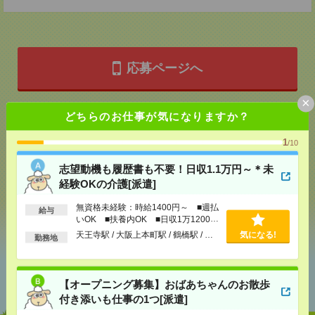
応募ページへ
×
どちらのお仕事が気になりますか？
気になる！
1
/10
メール
LINE
で送る
で送る
志望動機も履歴書も不要！日収1.1万円～＊未
経験OKの介護[派遣]
無資格未経験：時給1400円～ ■週払
給与
シェア
ツイート
ブックマーク
いOK ■扶養内OK ■日収1万1200円
以上
天王寺駅 / 大阪上本町駅 / 鶴橋駅 / …
気になる!
勤務地
あなたの閲覧履歴からの
おすすめ
【オープニング募集】おばあちゃんのお散歩
付き添いも仕事の1つ[派遣]