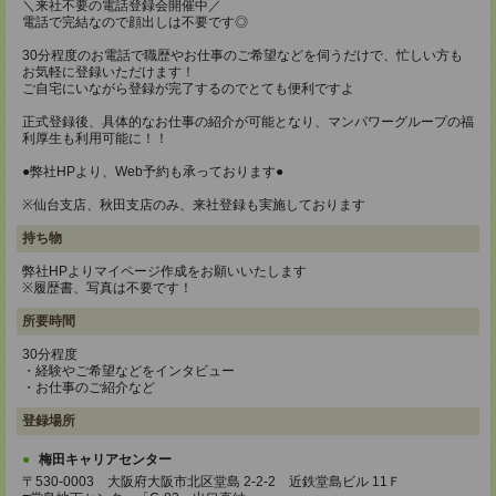
＼来社不要の電話登録会開催中／
電話で完結なので顔出しは不要です◎
30分程度のお電話で職歴やお仕事のご希望などを伺うだけで、忙しい方も
お気軽に登録いただけます！
ご自宅にいながら登録が完了するのでとても便利ですよ
正式登録後、具体的なお仕事の紹介が可能となり、マンパワーグループの福
利厚生も利用可能に！！
●弊社HPより、Web予約も承っております●
※仙台支店、秋田支店のみ、来社登録も実施しております
持ち物
弊社HPよりマイページ作成をお願いいたします
※履歴書、写真は不要です！
所要時間
30分程度
・経験やご希望などをインタビュー
・お仕事のご紹介など
登録場所
梅田キャリアセンター
〒530-0003 大阪府大阪市北区堂島 2-2-2 近鉄堂島ビル 11Ｆ