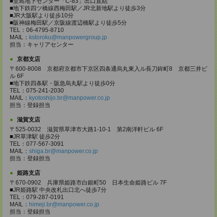
■堂島地下センター「C-83」出口直結
■地下鉄四ツ橋線西梅田駅／JR北新地駅より徒歩3分
■JR大阪駅より徒歩10分
■阪神線梅田駅／京阪線渡辺橋駅より徒歩5分
TEL：06-4795-8710
MAIL：
kstoroku@manpowergroup.jp
担当：キャリアセンター
京都支店
〒600-8008 京都府京都市下京区四条通烏丸東入ル長刀鉾町8 京都三井ビ
ル 6F
■地下鉄四条駅・阪急烏丸駅より徒歩0分
TEL：075-241-2030
MAIL：
kyotoshijo.br@manpower.co.jp
担当：登録担当
滋賀支店
〒525-0032 滋賀県草津市大路1-10-1 第2南洋軒ビル 6F
■JR草津駅 徒歩2分
TEL：077-567-3091
MAIL：
shiga.br@manpower.co.jp
担当：登録担当
姫路支店
〒670-0902 兵庫県姫路市白銀町50 日本生命姫路ビル 7F
■JR姫路駅 中央改札出口北へ徒歩7分
TEL：079-287-0191
MAIL：
himeji.br@manpower.co.jp
担当：登録担当