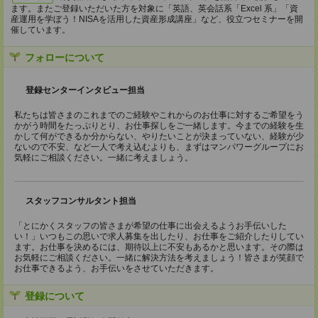
ます。またご登録いただいた方を対象に「英語、英会話系「Excel 系」「資
産運用を学ぼう！NISAを活用した資産形成講座」など、役立つセミナーを開
催しています。
フォローについて
登録センターインタビュー担当
私たちは皆さまのこれまでのご経験やこれからのお仕事に対するご希望をう
かがう時間をたっぷりとり、お仕事探しをご一緒します。今までの経験を生
かして何ができるか分からない、やりたいことが決まっていない、経験が少
ないので不安、など一人で考え込むよりも、まずはマンパワーグループにお
気軽にご相談ください。一緒に考えましょう。
スタッフコンサルタント担当
「とにかくスタッフの皆さまが希望の仕事に出会えるようお手伝いした
い！」いつもこの思いで求人募集を出したり、お仕事をご紹介したりしてい
ます。お仕事を決めるには、期待以上に不安もあるかと思います。その際は
お気軽にご相談ください。一緒に解決方法を考えましょう！皆さまが笑顔で
お仕事できるよう、お手伝いをさせていただきます。
登録について