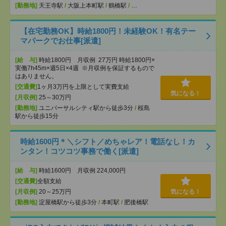
[勤務地]
天王寺駅
/
大阪上本町駅
/
鶴橋駅
/
…
【在宅勤務OK】時給1800円！未経験OK！有名テー
マパークでお仕事[派遣]
[給 与]
時給1800円 月収例 27万円 時給1800円×
実働7h45m×週5日×4週 ※月収例を保証するもので
はありません。
[交通費]
1ヶ月3万円を上限として実費支給
気になる！
[月収例]
25～30万円
[勤務地]
ユニバーサルシティ駅から徒歩3分
/
桜島
駅から徒歩15分
時給1600円＊＼シフト／めちゃレア！電話なし！カ
ンタン！コツコツ事務で働く[派遣]
[給 与]
時給1600円 月収例 224,000円
[交通費]
全額支給
[月収例]
20～25万円
気になる！
[勤務地]
淀屋橋駅から徒歩3分
/
本町駅
/
肥後橋駅