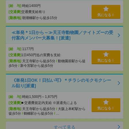
[給 与]
時給1400円
[交通費]
交通費支給有り
気になる！
[勤務地]
朝潮橋駅から徒歩15分
≪単発＊1日から～≫天王寺動物園／ナイトズーの受
付案内メンバー大募集！[派遣]
[給 与]
1177円
[交通費]
1日450円迄の実費を支給
気になる！
[勤務地]
天王寺駅から徒歩5分
/
動物園前駅から徒
歩5分
/
新今宮駅から徒歩5分
《単発1日OK！日払い可》＊チラシのモクモクシー
ル貼り[派遣]
[給 与]
時給1,500円～1,875円
[交通費]
■ 交通費規定内支給 ※派遣先による
気になる！
[勤務地]
天王寺駅から徒歩5分
/
大阪上本町駅から
徒歩5分
/
鶴橋駅から徒歩5分
/
…
すべて見る