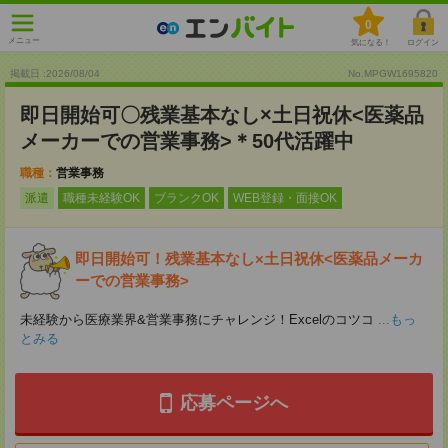
0
メニュー
気になる！
ログイン
掲載日 :2026
/
08
/
04
No.MPGW1695820
即日開始可〇残業基本なし×土日祝休<医薬品
メーカーでの営業事務>＊50代活躍中
職種：
営業事務
派遣
職種未経験OK
ブランクOK
WEB登録・面接OK
即日開始可！残業基本なし×土日祝休<医薬品メーカ
ーでの営業事務>
未経験から医療業界&営業事務にチャレンジ！Excelのコツコ
...もっ
とみる
応募ページへ