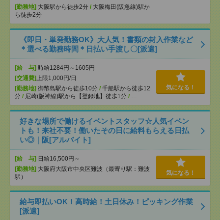
[勤務地]
大阪駅から徒歩2分
/
大阪梅田(阪急線)駅か
ら徒歩2分
《即日・単発勤務OK》大人気！書類の封入作業など
＊選べる勤務時間＊日払い手渡し〇[派遣]
[給 与]
時給1284円～1605円
[交通費]
上限1,000円/日
気になる！
[勤務地]
御幣島駅から徒歩10分
/
千船駅から徒歩12
分
/
尼崎(阪神線)駅から【登録地】徒歩1分
/
…
好きな場所で働けるイベントスタッフ☆人気イベン
トも！来社不要！働いたその日に給料もらえる日払
い◎｜阪[アルバイト]
[給 与]
日給16,500円～
[勤務地]
大阪府大阪市中央区難波（最寄り駅：難波
気になる！
駅）
給与即払いOK！高時給！土日休み！ピッキング作業
[派遣]