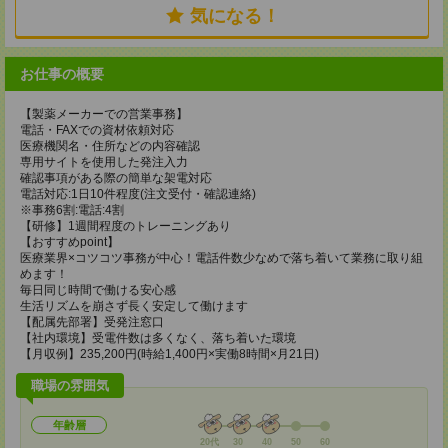
気になる！
お仕事の概要
【製薬メーカーでの営業事務】
電話・FAXでの資材依頼対応
医療機関名・住所などの内容確認
専用サイトを使用した発注入力
確認事項がある際の簡単な架電対応
電話対応:1日10件程度(注文受付・確認連絡)
※事務6割:電話:4割
【研修】1週間程度のトレーニングあり
【おすすめpoint】
医療業界×コツコツ事務が中心！電話件数少なめで落ち着いて業務に取り組
めます！
毎日同じ時間で働ける安心感
生活リズムを崩さず長く安定して働けます
【配属先部署】受発注窓口
【社内環境】受電件数は多くなく、落ち着いた環境
【月収例】235,200円(時給1,400円×実働8時間×月21日)
職場の雰囲気
年齢層
20代
30
40
50
60