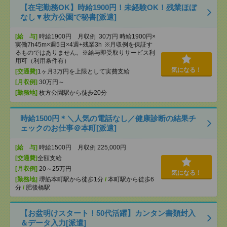
【在宅勤務OK】時給1900円！未経験OK！残業ほぼ
なし▼枚方公園で秘書[派遣]
[給 与]
時給1900円 月収例 30万円 時給1900円×
実働7h45m×週5日×4週+残業3h ※月収例を保証す
るものではありません。※給与即受取りサービス利
用可（利用条件有）
気になる！
[交通費]
1ヶ月3万円を上限として実費支給
[月収例]
30万円～
[勤務地]
枚方公園駅から徒歩20分
時給1500円＊＼人気の電話なし／健康診断の結果チ
ェックのお仕事＠本町[派遣]
[給 与]
時給1500円 月収例 225,000円
[交通費]
全額支給
[月収例]
20～25万円
気になる！
[勤務地]
堺筋本町駅から徒歩1分
/
本町駅から徒歩6
分
/
肥後橋駅
【お盆明けスタート！50代活躍】カンタン書類封入
＆データ入力[派遣]