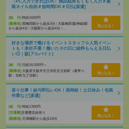
〈PC入力できればOK〉模試結果もくもく入力＃服
装ネイル自由＃短時間OK＃日払[派遣]
[給 与]
時給1600円
[勤務地]
西梅田駅から徒歩3分
/
大阪梅田(阪神線)駅
気になる！
から徒歩4分
/
大阪駅から徒歩4分
/
…
好きな場所で働けるイベントスタッフ☆人気イベン
トも！来社不要！働いたその日に給料もらえる日払
い◎｜阪[アルバイト]
[給 与]
日給16,500円～
[勤務地]
大阪府大阪市天王寺区生玉前町（最寄り
気になる！
駅：谷町九丁目駅）
座り仕事！給与即払いOK！高時給！土日休み！包装
作業など[派遣]
[給 与]
時給1300円
[交通費]
交通費支給有り
気になる！
[勤務地]
天満橋駅から徒歩10分