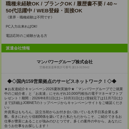
職種未経験OK / ブランクOK / 履歴書不要 / 40～
50代活躍中 / WEB登録・面接OK
《業界・職種経験は不問です》
PC入力出来ればOK!
電話応対のご経験がある方
派遣会社情報
マンパワーグループ株式会社
労働者派遣事業許可番号:派13-315642
◆◇国内159営業拠点のサービスネットワーク！◇◆
★お友達紹介キャンペーン2026夏秋実施中★「マンパワーグループでご就業
中のご紹介者」と「お友達」にそれぞれ10,000円相当の電子マネーギフトプ
レゼント！期間：2026年8月1日(土)～10月31日(土) (登録完了は11月7日(土)
まで)詳細はJOBNETのトップページからキャンペーンサイトをご確認くださ
い♪
外資系はもちろん、設立当初からお付き合い頂いている大手日系企業も多
数。長きにわたり信頼関係を築いてきた私たちだからこそ、ご紹介できるお
仕事が豊富にあることが強みのひとつです。多くの案件の中から、あなたに
合うお仕事をお探しします！