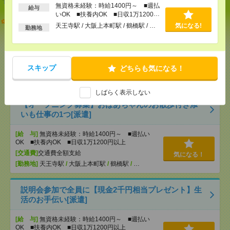
無資格未経験：時給1400円～ ■週払
給与
いOK ■扶養内OK ■日収1万1200円
志望動機も履歴書も不要！日収1.1万円～＊未経験OK
以上
天王寺駅 / 大阪上本町駅 / 鶴橋駅 / …
気になる!
勤務地
の介護[派遣]
[給 与]
無資格未経験：時給1400円～ ■週払い
OK ■扶養内OK ■日収1万1200円以上
スキップ
どちらも気になる！
[交通費]
交通費全額支給
気になる！
[勤務地]
天王寺駅
/
大阪上本町駅
/
鶴橋駅
/
…
しばらく表示しない
【オープニング募集】おばあちゃんのお散歩付き添
いも仕事の1つ[派遣]
[給 与]
無資格未経験：時給1400円～ ■週払い
OK ■扶養内OK ■日収1万1200円以上
[交通費]
交通費全額支給
気になる！
[勤務地]
天王寺駅
/
大阪上本町駅
/
鶴橋駅
/
…
説明会参加で全員に【現金2千円相当プレゼント】生
活のお手伝い[派遣]
[給 与]
無資格未経験：時給1400円～ ■週払い
OK ■扶養内OK ■日収1万1200円以上