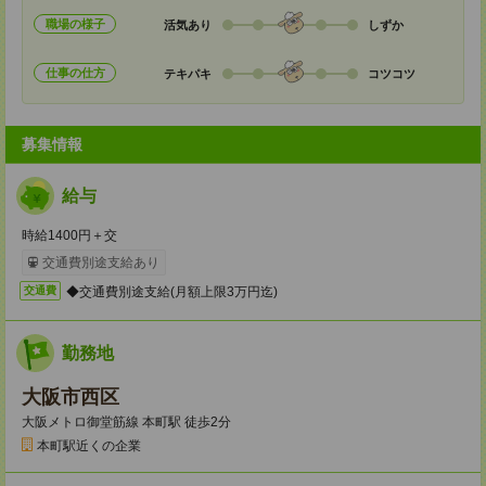
職場の様子
活気あり
しずか
仕事の仕方
テキパキ
コツコツ
募集情報
給与
時給1400円＋交
交通費別途支給あり
◆交通費別途支給(月額上限3万円迄)
交通費
勤務地
大阪市西区
大阪メトロ御堂筋線 本町駅 徒歩2分
本町駅近くの企業