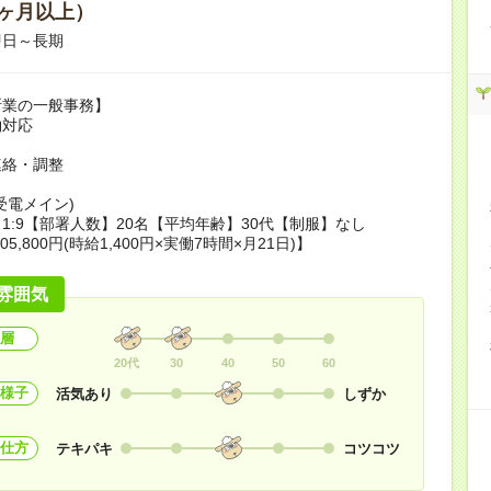
ヶ月以上）
即日～長期
断業の一般事務】
約対応
力
連絡・調整
受電メイン)
1:9【部署人数】20名【平均年齢】30代【制服】なし
05,800円(時給1,400円×実働7時間×月21日)】
雰囲気
層
20代
30
40
50
60
様子
活気あり
しずか
仕方
テキパキ
コツコツ