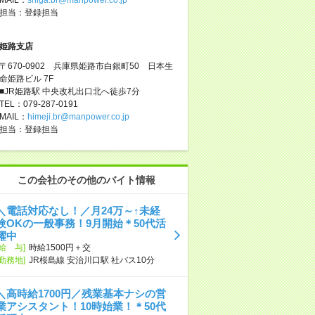
担当：登録担当
姫路支店
〒670-0902 兵庫県姫路市白銀町50 日本生
命姫路ビル 7F
■JR姫路駅 中央改札出口北へ徒歩7分
TEL：079-287-0191
MAIL：
himeji.br@manpower.co.jp
担当：登録担当
この会社のその他のバイト情報
＼電話対応なし！／月24万～↑未経
験OKの一般事務！9月開始＊50代活
躍中
[給 与]
時給1500円＋交
[勤務地]
JR桜島線 安治川口駅 社バス10分
＼高時給1700円／残業基本ナシの営
業アシスタント！10時始業！＊50代