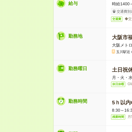
給与
時給1400
交通費別
◆交
交通費
勤務地
大阪市
大阪メトロ
玉川駅近
勤務曜日
土日祝
月・火・
G
休日休暇
勤務時間
5ｈ以内O
8:30～16:
月
残業時間