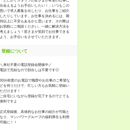
「とにかくスタッフの皆さまが希望の仕事に
出会えるようお手伝いしたい！」いつもこの
思いで求人募集を出したり、お仕事をご紹介
したりしています。お仕事を決めるには、期
待以上に不安もあるかと思います。その際は
お気軽にご相談ください。一緒に解決方法を
考えましょう！皆さまが笑顔でお仕事できる
よう、お手伝いをさせていただきます。
登録について
＼来社不要の電話登録会開催中／
電話で完結なので顔出しは不要です◎
30分程度のお電話で職歴やお仕事のご希望な
どを伺うだけで、忙しい方もお気軽に登録い
ただけます！
ご自宅にいながら登録が完了するのでとても
便利ですよ
正式登録後、具体的なお仕事の紹介が可能と
なり、マンパワーグループの福利厚生も利用
可能に！！