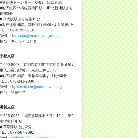
■堂島地下センター「C-83」出口直結
■地下鉄四ツ橋線西梅田駅／JR北新地駅より
徒歩3分
■JR大阪駅より徒歩10分
■阪神線梅田駅／京阪線渡辺橋駅より徒歩5分
TEL：06-4795-8710
MAIL：
kstoroku@manpowergroup.jp
担当：キャリアセンター
京都支店
〒600-8008 京都府京都市下京区四条通烏丸
東入ル長刀鉾町8 京都三井ビル 6F
■地下鉄四条駅・阪急烏丸駅より徒歩0分
TEL：075-241-2030
MAIL：
kyotoshijo.br@manpower.co.jp
担当：登録担当
滋賀支店
〒525-0032 滋賀県草津市大路1-10-1 第2
南洋軒ビル 6F
■JR草津駅 徒歩2分
TEL：077-567-3091
MAIL：
shiga.br@manpower.co.jp