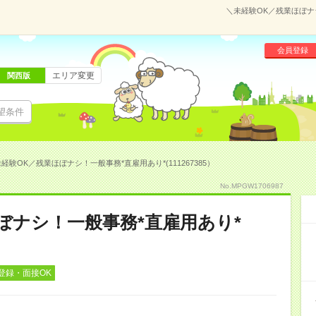
＼未経験OK／残業ほぼナシ
会員登録
エリア変更
関西版
望条件
経験OK／残業ほぼナシ！一般事務*直雇用あり*(111267385）
No.MPGW1706987
ぼナシ！一般事務*直雇用あり*
登録・面接OK