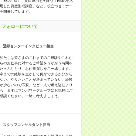
「Excel 系」「資産運用を学ぼう！NISAを活
用した資産形成講座」など、役立つセミナー
を開催しています。
フォローについて
登録センターインタビュー担当
私たちは皆さまのこれまでのご経験やこれか
らのお仕事に対するご希望をうかがう時間を
たっぷりとり、お仕事探しをご一緒します。
今までの経験を生かして何ができるか分から
ない、やりたいことが決まっていない、経験
が少ないので不安、など一人で考え込むより
も、まずはマンパワーグループにお気軽にご
相談ください。一緒に考えましょう。
スタッフコンサルタント担当