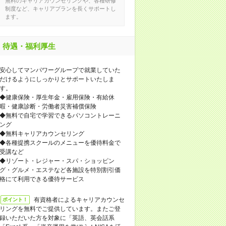
無料のキャリアカウンセリングや、各種研修
制度など、キャリアプランを長くサポートし
ます。
待遇・福利厚生
安心してマンパワーグループで就業していた
だけるようにしっかりとサポートいたしま
す。
◆健康保険・厚生年金・雇用保険・有給休
暇・健康診断・労働者災害補償保険
◆無料で自宅で学習できるパソコントレーニ
ング
◆無料キャリアカウンセリング
◆各種提携スクールのメニューを優待料金で
受講など
◆リゾート・レジャー・スパ・ショッピン
グ・グルメ・エステなど各施設を特別割引価
格にて利用できる優待サービス
有資格者によるキャリアカウンセ
ポイント！
リングを無料でご提供しています。またご登
録いただいた方を対象に「英語、英会話系