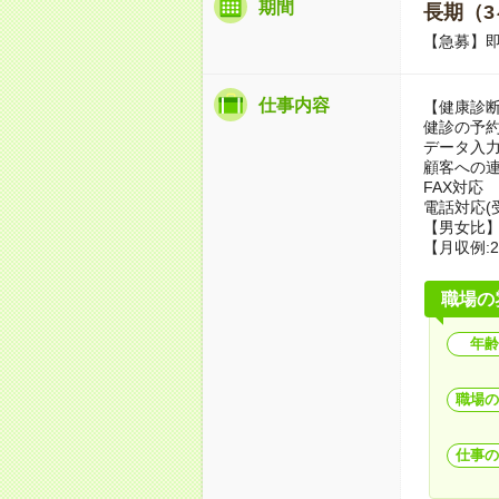
期間
長期（3
【急募】
仕事内容
【健康診
健診の予
データ入
顧客への
FAX対応
電話対応(
【男女比】
【月収例:2
職場の
年齢
職場の
仕事の