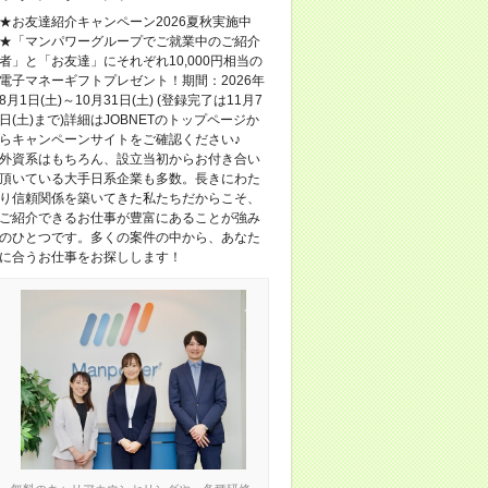
★お友達紹介キャンペーン2026夏秋実施中
★「マンパワーグループでご就業中のご紹介
者」と「お友達」にそれぞれ10,000円相当の
電子マネーギフトプレゼント！期間：2026年
8月1日(土)～10月31日(土) (登録完了は11月7
日(土)まで)詳細はJOBNETのトップページか
らキャンペーンサイトをご確認ください♪
外資系はもちろん、設立当初からお付き合い
頂いている大手日系企業も多数。長きにわた
り信頼関係を築いてきた私たちだからこそ、
ご紹介できるお仕事が豊富にあることが強み
のひとつです。多くの案件の中から、あなた
に合うお仕事をお探しします！