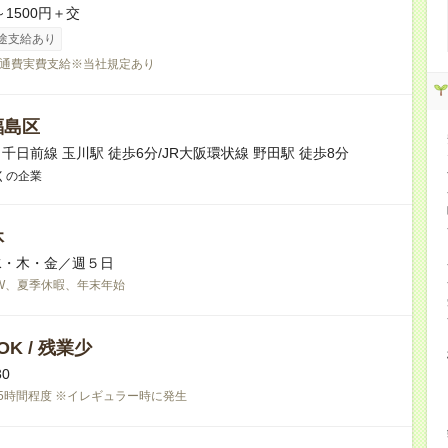
～1500円＋交
途支給あり
通費実費支給※当社規定あり
福島区
千日前線 玉川駅 徒歩6分/JR大阪環状線 野田駅 徒歩8分
くの企業
休
水・木・金／週５日
W、夏季休暇、年末年始
K / 残業少
30
5時間程度 ※イレギュラー時に発生