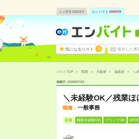
エン派遣
23221
件
エン バイト
28905
件
0
気になるリスト
保存した希
バイトTOP
関西
大阪府
福島区
＼未
掲載日 :
2026
/
07
/
22
＼未経験OK／残業ほ
一般事務
職種：
派遣
職種未経験OK
ブランクOK
WEB