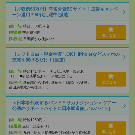
【月収例63万円】有名外資ECサイト！広告キャンペ
ーン運用＊50代活躍中[派遣]
[給 与]
時給3800円＋交
[交通費]
交通費別途
気になる！
[勤務地]
目黒駅から徒歩4分
【シフト自由・現金手渡しOK】iPhoneなどスマホの
充電を繋げるだけ！[派遣]
[給 与]
時給1414円～ ▼日払いOK（規定あ
り） ■初勤務手当あり ※規定による
[勤務地]
新宿駅から徒歩
/
新宿三丁目駅から徒歩
/
気になる！
高田馬場駅から徒歩
/
…
＜日本を代表するバンド＊サカナクション＞ツアー
公演のサポートバイト＠日本武道館[アルバイト]
[給 与]
時給1250円～
[交通費]
支給（規定有り）
気になる！
[勤務地]
九段下駅から徒歩5分
/
竹橋駅から徒歩10