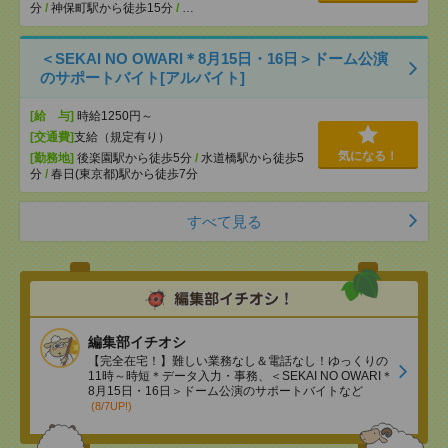
分
/
神保町駅から徒歩15分
/
…
＜SEKAI NO OWARI＊8月15日・16日＞ドーム公演
のサポートバイト[アルバイト]
[給 与]
時給1250円～
[交通費]
支給（規定有り）
気になる！
[勤務地]
後楽園駅から徒歩5分
/
水道橋駅から徒歩5
分
/
春日(東京都)駅から徒歩7分
すべて見る
編集部イチオシ
【完全在宅！】難しい業務なし＆電話なし！ゆっくりの
11時～時短＊データ入力・事務、＜SEKAI NO OWARI＊
8月15日・16日＞ドーム公演のサポートバイトなど
(8/7UP!)