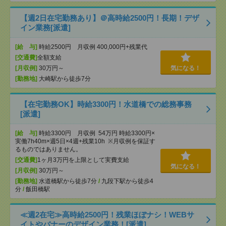
【週2日在宅勤務あり】＠高時給2500円！長期！デザ
イン業務[派遣]
[給 与]
時給2500円 月収例 400,000円+残業代
[交通費]
全額支給
[月収例]
30万円～
気になる！
[勤務地]
大崎駅から徒歩7分
【在宅勤務OK】時給3300円！水道橋での総務事務
[派遣]
[給 与]
時給3300円 月収例 54万円 時給3300円×
実働7h40m×週5日×4週+残業10h ※月収例を保証す
るものではありません。
[交通費]
1ヶ月3万円を上限として実費支給
気になる！
[月収例]
30万円～
[勤務地]
水道橋駅から徒歩7分
/
九段下駅から徒歩4
分
/
飯田橋駅
≪週2在宅≫高時給2500円！残業ほぼナシ！WEBサ
イトやバナーのデザイン業務！[派遣]