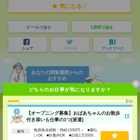
気になる！
メール
LINE
で送る
で送る
シェア
ツイート
ブックマーク
あなたの閲覧履歴からの
おすすめ
×
どちらのお仕事が気になりますか？
1
/10
【オープニング募集】おばあちゃんのお散歩付き添
いも仕事の1つ[派遣]
【オープニング募集】おばあちゃんのお散歩
付き添いも仕事の1つ[派遣]
[給 与]
無資格未経験：時給1500円～ ■週払い
OK ■扶養内OK ■日収1万2000円以上
無資格未経験：時給1500円～ ■週払
給与
[交通費]
交通費全額支給
いOK ■扶養内OK ■日収1万2000円
気になる！