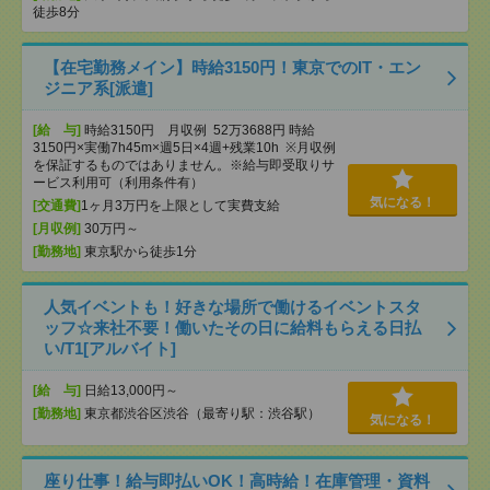
徒歩8分
【在宅勤務メイン】時給3150円！東京でのIT・エン
ジニア系[派遣]
[給 与]
時給3150円 月収例 52万3688円 時給
3150円×実働7h45m×週5日×4週+残業10h ※月収例
を保証するものではありません。※給与即受取りサ
ービス利用可（利用条件有）
気になる！
[交通費]
1ヶ月3万円を上限として実費支給
[月収例]
30万円～
[勤務地]
東京駅から徒歩1分
人気イベントも！好きな場所で働けるイベントスタ
ッフ☆来社不要！働いたその日に給料もらえる日払
い/T1[アルバイト]
[給 与]
日給13,000円～
[勤務地]
東京都渋谷区渋谷（最寄り駅：渋谷駅）
気になる！
座り仕事！給与即払いOK！高時給！在庫管理・資料