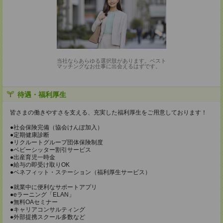
当社ならあらゆる選択肢があります。ベスト
マッチングなお仕事に出会えるはずです。
待遇・福利厚生
皆さまの働きやすさを支える、充実した福利厚生をご用意しております！
●社会保険完備（協会けんぽ加入）
●定期健康診断
●リクルートグループ団体保険制度
●ベビーシッター割引サービス
●出産育児一時金
●給与の即受け取りOK
●ベネフィット・ステーション（福利厚生サービス）
●就業中に便利なサポートアプリ
●eラーニング「ELAN」
●無料OAセミナー
●キャリアコンサルティング
●外部提携スクール多数など