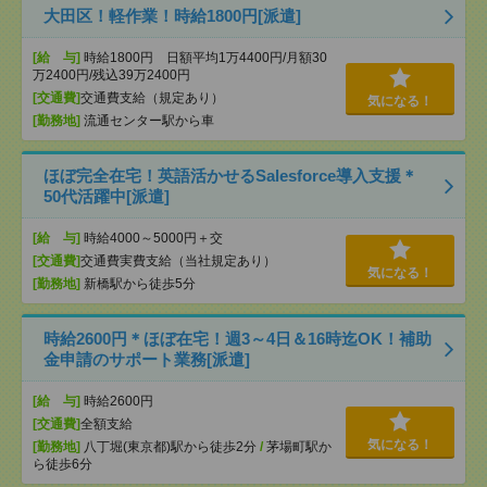
大田区！軽作業！時給1800円[派遣]
[給 与]
時給1800円 日額平均1万4400円/月額30
万2400円/残込39万2400円
[交通費]
交通費支給（規定あり）
気になる！
[勤務地]
流通センター駅から車
ほぼ完全在宅！英語活かせるSalesforce導入支援＊
50代活躍中[派遣]
[給 与]
時給4000～5000円＋交
[交通費]
交通費実費支給（当社規定あり）
気になる！
[勤務地]
新橋駅から徒歩5分
時給2600円＊ほぼ在宅！週3～4日＆16時迄OK！補助
金申請のサポート業務[派遣]
[給 与]
時給2600円
[交通費]
全額支給
気になる！
[勤務地]
八丁堀(東京都)駅から徒歩2分
/
茅場町駅か
ら徒歩6分