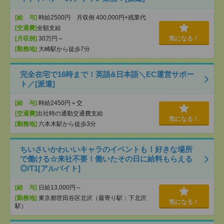
[給 与]
時給2500円 月収例 400,000円+残業代
[交通費]
全額支給
[月収例]
30万円～
気になる！
[勤務地]
大崎駅から徒歩7分
完全在宅で16時まで！英語&日本語＼EC運営サポー
ト／[派遣]
[給 与]
時給2450円＋交
[交通費]
出社時の通勤交通費支給
気になる！
[勤務地]
六本木駅から徒歩3分
ちいさいかわいいキャラのイベントも！好きな場所
で働ける☆来社不要！働いたその日に給料もらえる
◎/T1[アルバイト]
[給 与]
日給13,000円～
[勤務地]
東京都世田谷区北沢（最寄り駅：下北沢
気になる！
駅）