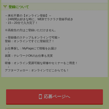
登録について
～来社不要の【オンライン登録】～
・24時間お好きな時に、WEBでラクラク登録手続き
・15～20分で入力完了！
※高校生の方はご登録いただけません。
＜登録後のステップもオンラインで可能＞
登録：オンラインですぐに登録完了！
↓
お仕事探し：MyPageにて情報をお届け
↓
就業：テレワークOKのお仕事も充実
↓
研修：オンライン受講可能な研修やセミナーをご用意！
↓
アフターフォロー：オンラインでどこからでも！
応募ページへ