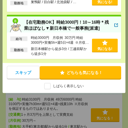
以上
[勤務地]
巣鴨駅
/
目白駅
/
北池袋駅
/
…
巣鴨駅 / 目白駅 / 北池袋駅 / …
気になる!
勤務地
【在宅勤務OK】時給3000円！10～16時＊残業ほぼな
し▼新日本橋で一般事務[派遣]
【在宅勤務OK】時給3000円！10～16時＊残
業ほぼなし▼新日本橋で一般事務[派遣]
[給 与]
時給3000円 月収例 30万円 時給3000円×
実働5h×週5日×4週 ※月収例を保証するものではあ
時給3000円 月収例 30万円 時給
給与
りません。※給与即受取りサービス利用可（利用条
3000円×実働5h×週5日×4週 ※月収例
件有）
を保証するものではありません。※給
新日本橋駅から徒歩3分 / 三越前駅か
気になる!
勤務地
[交通費]
1ヶ月3万円を上限として実費支給
与即受取りサービス利用可（利用条件
気になる！
ら徒歩1分
有）
[月収例]
30万円～
[勤務地]
新日本橋駅から徒歩3分
/
三越前駅から徒
歩1分
スキップ
どちらも気になる！
【在宅勤務OK】時給3100円！大手町でのIT・エンジ
しばらく表示しない
ニア系[派遣]
[給 与]
時給3100円 月収例 49万6000円 時給
3100円×実働7h30m×週5日×4週+残業10h ※月収例
を保証するものではありません。
[交通費]
1ヶ月3万円を上限として実費支給
気になる！
[月収例]
30万円～
[勤務地]
大手町(東京都)駅から徒歩1分
/
東京駅から