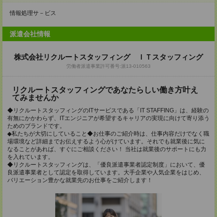
情報処理サ－ビス
派遣会社情報
株式会社リクルートスタッフィング ＩＴスタッフィング
労働者派遣事業許可番号:派13-010563
リクルートスタッフィングであなたらしい働き方叶え
てみませんか
◆リクルートスタッフィングのITサービスである「IT STAFFING」は、経験の
有無にかかわらず、ITエンジニアが希望するキャリアの実現に向けて寄り添う
ためのブランドです。
◆私たちが大切にしていること◆お仕事のご紹介時は、仕事内容だけでなく職
場環境など詳細までお伝えするよう心がけています。それでも就業後に気に
なることがあれば、すぐにご相談ください！ 当社は就業後のサポートにも力
を入れています。
◆リクルートスタッフィングは、「優良派遣事業者認定制度」において、優
良派遣事業者として認定を取得しています。大手企業や人気企業をはじめ、
バリエーション豊かな就業先のお仕事をご紹介します！