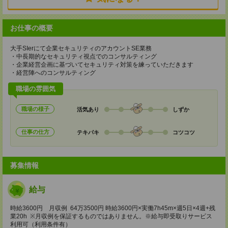
お仕事の概要
大手SIerにて企業セキュリティのアカウントSE業務
・中長期的なセキュリティ視点でのコンサルティング
・企業経営企画に基づいてセキュリティ対策を練っていただきます
・経営陣へのコンサルティング
職場の雰囲気
職場の様子
活気あり
しずか
仕事の仕方
テキパキ
コツコツ
募集情報
給与
時給3600円 月収例 64万3500円 時給3600円×実働7h45m×週5日×4週+残
業20h ※月収例を保証するものではありません。※給与即受取りサービス
利用可（利用条件有）