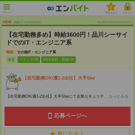
0
メニュー
気になる！
ログイン
NEW
掲載日 :2026
/
08
/
06
No.RSTI260604461D/12
【在宅勤務多め】時給3600円！品川シーサイ
ドでのIT・エンジニア系
職種：
その他IT・エンジニア系
派遣
ブランクOK
WEB登録・面接OK
【在宅勤務OK/週1-2出社】大手SIer
【在宅勤務OK/週1-2出社】大手SIerにて企業セキュリテ
...もっとみる
応募ページへ
気になる！