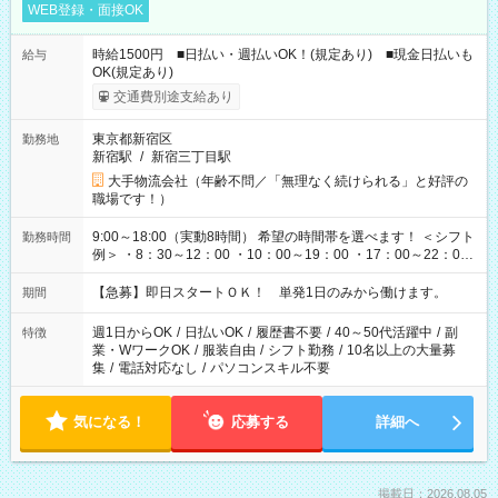
WEB登録・面接OK
時給1500円 ■日払い・週払いOK！(規定あり) ■現金日払いも
給与
OK(規定あり)
交通費別途支給あり
東京都新宿区
勤務地
新宿駅
/
新宿三丁目駅
大手物流会社（年齢不問／「無理なく続けられる」と好評の
職場です！）
9:00～18:00（実動8時間） 希望の時間帯を選べます！ ＜シフト
勤務時間
例＞ ・8：30～12：00 ・10：00～19：00 ・17：00～22：00
・13：00～22：00 ・22：00～翌6：00 など
【急募】即日スタートＯＫ！ 単発1日のみから働けます。
期間
週1日からOK
/
日払いOK
/
履歴書不要
/
40～50代活躍中
/
副
特徴
業・WワークOK
/
服装自由
/
シフト勤務
/
10名以上の大量募
集
/
電話対応なし
/
パソコンスキル不要
気になる！
応募する
詳細へ
掲載日：2026.08.05