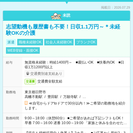
掲載日：2026.07.29
未読
志望動機も履歴書も不要！日収1.1万円～＊未経
験OKの介護
派遣
職種未経験OK
社会人未経験OK
ブランクOK
WEB登録・面接OK
無資格未経験：時給1400円～ ■週払いOK ■扶養内OK ■日
給与
収1万1200円以上
交通費別途支給あり
交通費全額支給
交通費
東京都日野市
勤務地
高幡不動駅
/
豊田駅
/
万願寺駅
/
…
≪自宅からドアtoドアで30分以内！≫ご希望の勤務地を紹介
します。
9:00～18:00（休憩60分） ■ご希望があれば下記シフトもOK！
勤務時間
早番 7:00～16:00 遅番 10:00～19:00 「家族と休みを合わせた
い」 「余裕を持って夕飯の準備がしたい」 「できれば残業はし
たくない」 など、ご希望を教えてくださいね。 ※Wワーク希望