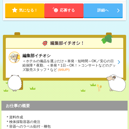
気になる！
応募する
詳細へ
編集部イチオシ
＜ホテルの備品を運ぶだけ＞単発・短時間～OK／安心の日
給保障＊夜勤、＜単発＊1日～OK！＞コンサートなどのグッ
ズ販売スタッフ＊など
(8/6UP!)
お仕事の概要
＊資料作成
＊検体採取容器の発注
＊容器へのラベル貼付・梱包