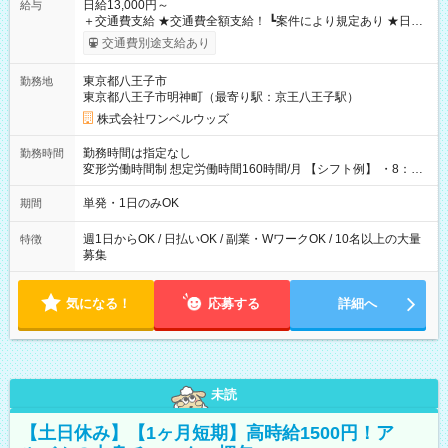
日給13,000円～
給与
＋交通費支給 ★交通費全額支給！ ┗案件により規定あり ★日払
いOK！（規定あり） ┗働いたその日に現金GET♪ お仕事後はコ
交通費別途支給あり
ンビニATMから 日払い分を引き落とせます！ 【試用期間】試
用期間なし
東京都八王子市
勤務地
東京都八王子市明神町（最寄り駅：京王八王子駅）
株式会社ワンベルウッズ
勤務時間は指定なし
勤務時間
変形労働時間制 想定労働時間160時間/月 【シフト例】 ・8：00
～21：00
単発・1日のみOK
期間
週1日からOK / 日払いOK / 副業・WワークOK / 10名以上の大量
特徴
募集
気になる！
応募する
詳細へ
未読
【土日休み】【1ヶ月短期】高時給1500円！ア