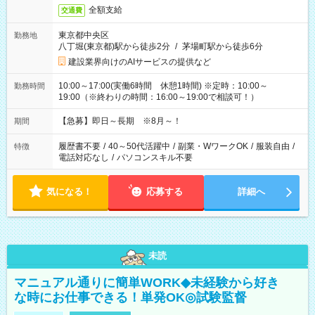
全額支給
交通費
東京都中央区
勤務地
八丁堀(東京都)駅から徒歩2分
/
茅場町駅から徒歩6分
建設業界向けのAIサービスの提供など
10:00～17:00(実働6時間 休憩1時間) ※定時：10:00～
勤務時間
19:00（※終わりの時間：16:00～19:00で相談可！）
【急募】即日～長期 ※8月～！
期間
履歴書不要
/
40～50代活躍中
/
副業・WワークOK
/
服装自由
/
特徴
電話対応なし
/
パソコンスキル不要
気になる！
応募する
詳細へ
未読
マニュアル通りに簡単WORK◆未経験から好き
な時にお仕事できる！単発OK◎試験監督