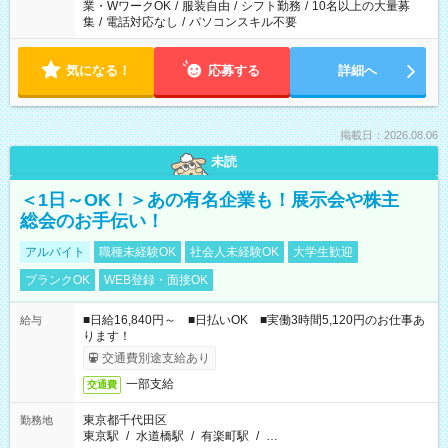
業・WワークOK
/
服装自由
/
シフト勤務
/
10名以上の大量募
集
/
電話対応なし
/
パソコンスキル不要
気になる！
応募する
詳細へ
掲載日：2026.08.06
未読
＜1日～OK！＞あの有名企業も！展示会や株主
総会のお手伝い！
アルバイト
職種未経験OK
社会人未経験OK
大学生歓迎
ブランクOK
WEB登録・面接OK
■日給16,840円～ ■日払いOK ■実働3時間5,120円のお仕事あ
給与
ります！
交通費別途支給あり
一部支給
交通費
東京都千代田区
勤務地
東京駅
/
水道橋駅
/
有楽町駅
/
…