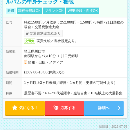
ルバムの中身チェック・梱包
派遣
職種未経験OK
ブランクOK
WEB登録・面接OK
時給1500円／月収例：252,000円＝1,500円×8時間×21日勤務の
給与
場合＋交通費別途支給
交通費別途支給あり
実費支給／当社規定あり。
交通費
埼玉県川口市
勤務地
赤羽駅からバス10分
/
川口元郷駅
情報・出版・メディア
(1)09:00-18:00(休憩60分)
勤務時間
1ヶ月以上3ヶ月未満／即日～1ヵ月間（更新の可能性あり）
期間
履歴書不要
/
40～50代活躍中
/
服装自由
/
10名以上の大量募集
特徴
気になる！
応募する
詳細へ
掲載日：2026.07.26