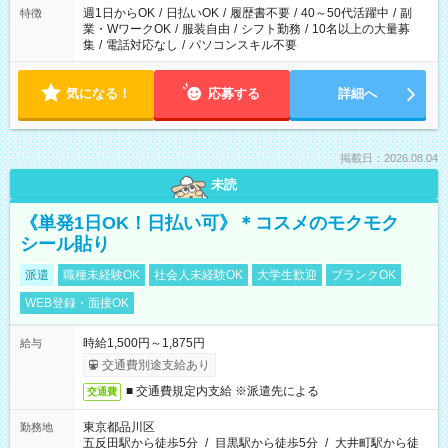
週1日からOK
/
日払いOK
/
履歴書不要
/
40～50代活躍中
/
副
特徴
業・WワークOK
/
服装自由
/
シフト勤務
/
10名以上の大量募
集
/
電話対応なし
/
パソコンスキル不要
気になる！
応募する
詳細へ
掲載日：2026.08.04
未読
《単発1日OK！日払い可》＊コスメのモクモク
シール貼り
派遣
職種未経験OK
社会人未経験OK
大学生歓迎
ブランクOK
WEB登録・面接OK
時給1,500円～1,875円
給与
交通費別途支給あり
■ 交通費規定内支給 ※派遣先による
交通費
東京都品川区
勤務地
五反田駅から徒歩5分
/
目黒駅から徒歩5分
/
大井町駅から徒