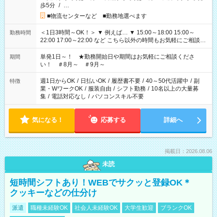
歩5分
/
…
■物流センターなど ■勤務地選べます
＜1日3時間～OK！＞ ▼ 例えば… ▼ 15:00～18:00 15:00～
勤務時間
22:00 17:00～22:00 など こちら以外の時間もお気軽にご相談く
ださい！
単発1日～！ ★勤務開始日や期間はお気軽にご相談くださ
期間
い！ ＃8月～ ＃9月～
週1日からOK
/
日払いOK
/
履歴書不要
/
40～50代活躍中
/
副
特徴
業・WワークOK
/
服装自由
/
シフト勤務
/
10名以上の大量募
集
/
電話対応なし
/
パソコンスキル不要
気になる！
応募する
詳細へ
掲載日：2026.08.06
未読
短時間シフトあり！WEBでサクッと登録OK＊
クッキーなどの仕分け
派遣
職種未経験OK
社会人未経験OK
大学生歓迎
ブランクOK