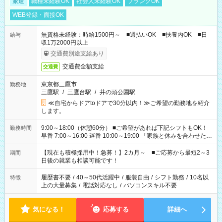
派遣
職種未経験OK
社会人未経験OK
ブランクOK
WEB登録・面接OK
無資格未経験：時給1500円～ ■週払いOK ■扶養内OK ■日
給与
収1万2000円以上
交通費別途支給あり
交通費全額支給
交通費
東京都三鷹市
勤務地
三鷹駅
/
三鷹台駅
/
井の頭公園駅
≪自宅からドアtoドアで30分以内！≫ご希望の勤務地を紹介
します。
9:00～18:00（休憩60分） ■ご希望があれば下記シフトもOK！
勤務時間
早番 7:00～16:00 遅番 10:00～19:00 「家族と休みを合わせた
い」 「余裕を持って夕飯の準備がしたい」 「できれば残業はし
たくない」 など、ご希望を教えてくださいね。 ※Wワーク希望
【現在も積極採用中！急募！】2カ月～ ■ご応募から最短2～3
期間
の方へ 今ご覧のお仕事で希望する勤務時間と、もう1つのお仕事
日後の就業も相談可能です！
の勤務時間。 合計で週40時間を超える場合は応募できません。
履歴書不要
/
40～50代活躍中
/
服装自由
/
シフト勤務
/
10名以
特徴
上の大量募集
/
電話対応なし
/
パソコンスキル不要
気になる！
応募する
詳細へ