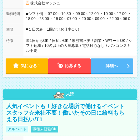
株式会社マッシュ
■シフト例 ・07:00～19:30 ・09:00～12:00 ・10:00～17:00 ・
勤務時間
18:00～23:00 ・19:00～07:00 ・20:00～09:00 ・22:00～06:00
etc ★最短で3時間で5,120円のお仕事から 15時間で2万円近く稼
げるお仕事も！ ご希望のお時間に合わせてご紹介！ ※シフトは
■１日のみ・1回だけお仕事OK！
期間
現場によって異なります。 ※勿論、休憩時間はあるのでご安心
ください！
週1日からOK
/
日払いOK
/
履歴書不要
/
副業・WワークOK
/
シ
特徴
フト勤務
/
10名以上の大量募集
/
電話対応なし
/
パソコンスキ
ル不要
気になる！
応募する
詳細へ
未読
人気イベントも！好きな場所で働けるイベント
スタッフ☆来社不要！働いたその日に給料もら
える日払い/T1
アルバイト
職種未経験OK