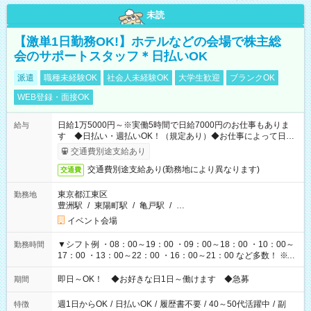
未読
【激単1日勤務OK!】ホテルなどの会場で株主総
会のサポートスタッフ＊日払いOK
派遣
職種未経験OK
社会人未経験OK
大学生歓迎
ブランクOK
WEB登録・面接OK
日給1万5000円～※実働5時間で日給7000円のお仕事もありま
給与
す ◆日払い・週払いOK！（規定あり）◆お仕事によって日給
も異なります
交通費別途支給あり
交通費別途支給あり(勤務地により異なります)
交通費
東京都江東区
勤務地
豊洲駅
/
東陽町駅
/
亀戸駅
/
…
イベント会場
▼シフト例 ・08：00～19：00 ・09：00～18：00 ・10：00～
勤務時間
17：00 ・13：00～22：00 ・16：00～21：00 など多数！ ※お
仕事により勤務時間が異なります
即日～OK！ ◆お好きな日1日～働けます ◆急募
期間
週1日からOK
/
日払いOK
/
履歴書不要
/
40～50代活躍中
/
副
特徴