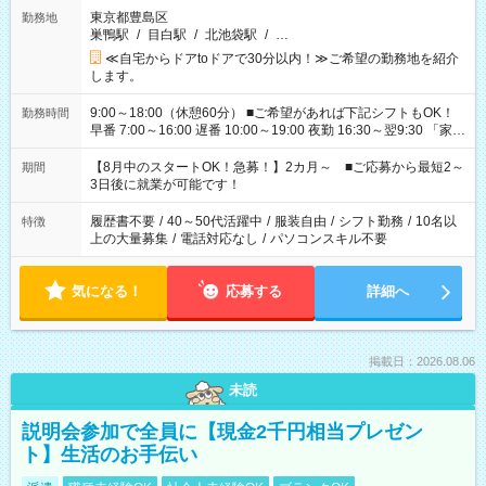
東京都豊島区
勤務地
巣鴨駅
/
目白駅
/
北池袋駅
/
…
≪自宅からドアtoドアで30分以内！≫ご希望の勤務地を紹介
します。
9:00～18:00（休憩60分） ■ご希望があれば下記シフトもOK！
勤務時間
早番 7:00～16:00 遅番 10:00～19:00 夜勤 16:30～翌9:30 「家族
と休みを合わせたい」 「余裕を持って夕飯の準備がしたい」
「できれば残業はしたくない」 など、ご希望を教えてください
【8月中のスタートOK！急募！】2カ月～ ■ご応募から最短2～
期間
ね。 ※Wワーク希望の方へ 今ご覧のお仕事で希望する勤務時間
3日後に就業が可能です！
と、もう1つのお仕事の勤務時間。 合計で週40時間を超える場
合は応募できません。
履歴書不要
/
40～50代活躍中
/
服装自由
/
シフト勤務
/
10名以
特徴
上の大量募集
/
電話対応なし
/
パソコンスキル不要
気になる！
応募する
詳細へ
掲載日：2026.08.06
未読
説明会参加で全員に【現金2千円相当プレゼン
ト】生活のお手伝い