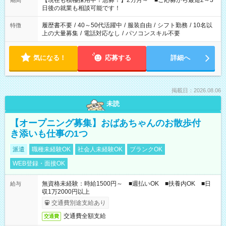
【現在も積極採用中！急募！】2カ月～ ■ご応募から最短2～3
期間
の方へ 今ご覧のお仕事で希望する勤務時間と、もう1つのお仕事
日後の就業も相談可能です！
の勤務時間。 合計で週40時間を超える場合は応募できません。
履歴書不要
/
40～50代活躍中
/
服装自由
/
シフト勤務
/
10名以
特徴
上の大量募集
/
電話対応なし
/
パソコンスキル不要
気になる！
応募する
詳細へ
掲載日：2026.08.06
未読
【オープニング募集】おばあちゃんのお散歩付
き添いも仕事の1つ
派遣
職種未経験OK
社会人未経験OK
ブランクOK
WEB登録・面接OK
無資格未経験：時給1500円～ ■週払いOK ■扶養内OK ■日
給与
収1万2000円以上
交通費別途支給あり
交通費全額支給
交通費