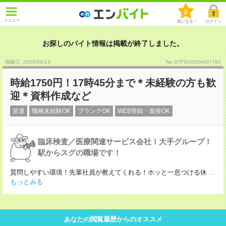
0
メニュー
気になる！
ログイン
お探しのバイト情報は掲載が終了しました。
掲載日 :2026
/
06
/
13
No.STFSV2204407782
時給1750円！17時45分まで＊未経験の方も歓
迎＊資料作成など
派遣
職種未経験OK
ブランクOK
WEB登録・面接OK
臨床検査／医療関連サービス会社！大手グループ！
駅からスグの職場です！
質問しやすい環境！先輩社員が教えてくれる！ホッと一息つける休
...
もっとみる
あなたの閲覧履歴からのオススメ