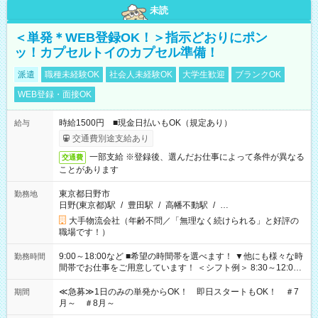
未読
＜単発＊WEB登録OK！＞指示どおりにポン
ッ！カプセルトイのカプセル準備！
派遣
職種未経験OK
社会人未経験OK
大学生歓迎
ブランクOK
WEB登録・面接OK
時給1500円 ■現金日払いもOK（規定あり）
給与
交通費別途支給あり
一部支給 ※登録後、選んだお仕事によって条件が異なる
交通費
ことがあります
東京都日野市
勤務地
日野(東京都)駅
/
豊田駅
/
高幡不動駅
/
…
大手物流会社（年齢不問／「無理なく続けられる」と好評の
職場です！）
9:00～18:00など ■希望の時間帯を選べます！ ▼他にも様々な時
勤務時間
間帯でお仕事をご用意しています！ ＜シフト例＞ 8:30～12:00
17:00～22:00 13:00～22:00 22:00～翌6:00 など
≪急募≫1日のみの単発からOK！ 即日スタートもOK！ ＃7
期間
月～ ＃8月～