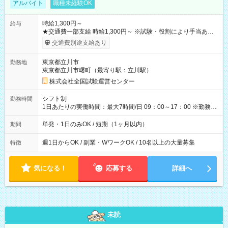
アルバイト
職種未経験OK
時給1,300円～
給与
★交通費一部支給 時給1,300円～ ※試験・役割により手当あり
※勤務回数により昇給あり 【即給（前払い）オプションあ
交通費別途支給あり
り！】 希望される場合、勤務から1週間ほどで給与の一部を受け
取れます。 ※手数料418円がかかります。 【過去試験日の収入
東京都立川市
勤務地
例】 ・河合塾模擬試験 8:30～17:30（休憩1時間） 時給1,300円
東京都立川市曙町（最寄り駅：立川駅）
×8時間＝日収10,400円＋交通費 ※当日の役割により時給＋100
円の場合あり ・国家試験 7:00～13:30（休憩なし） 時給1,300
株式会社全国試験運営センター
円（役割手当＋100円）×6時間＝日収8,400円＋交通費 【試用期
間】試用期間なし
シフト制
勤務時間
1日あたりの実働時間：最大7時間/日 09：00～17：00 ※勤務時
間は 試験により異なります。
単発・1日のみOK / 短期（1ヶ月以内）
期間
週1日からOK / 副業・WワークOK / 10名以上の大量募集
特徴
気になる！
応募する
詳細へ
未読