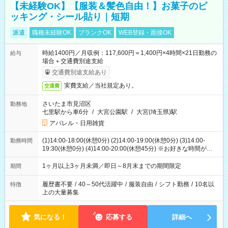
【未経験OK】【服装＆髪色自由！】お菓子のピ
ッキング・シール貼り｜短期
派遣
職種未経験OK
ブランクOK
WEB登録・面接OK
時給1400円／月収例：117,600円＝1,400円×4時間×21日勤務の
給与
場合＋交通費別途支給
交通費別途支給あり
実費支給／当社規定あり。
交通費
さいたま市見沼区
勤務地
七里駅から車6分
/
大宮公園駅
/
大宮(埼玉県)駅
アパレル・日用雑貨
(1)14:00-18:00(休憩0分) (2)14:00-19:00(休憩0分) (3)14:00-
勤務時間
19:30(休憩0分) (4)14:00-20:00(休憩45分) ※お好きな時間が選べ
ます
1ヶ月以上3ヶ月未満／即日～8月末までの期間限定
期間
履歴書不要
/
40～50代活躍中
/
服装自由
/
シフト勤務
/
10名以
特徴
上の大量募集
気になる！
応募する
詳細へ