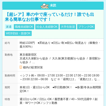
未読
【超レア】車の中で座っているだけ！誰でも出
来る簡単なお仕事です！
派遣
職種未経験OK
社会人未経験OK
大学生歓迎
ブランクOK
WEB登録・面接OK
時給1328円 ●昇給あり ●日払い制 ●前払い制度あり（稼働分・
給与
最大90%）
東京都新宿区
勤務地
京成大久保駅から徒歩
/
大久保(東京都)駅から徒歩
/
新宿駅か
ら徒歩
/
…
都内の駐禁対策
＜シフト例＞ 09:00～17:00 13:00～22:00 17:00～22:00 19:00
勤務時間
～23:00 22:00～06:00 など ※「昼間だけ」「夜勤だけ」など
の希望OK
単発1日・週1日からOK ●即日勤務OK！ ●春/夏/冬休み期間限
期間
定OK！
週1日からOK
/
日払いOK
/
履歴書不要
/
40～50代活躍中
/
副
特徴
業・WワークOK
/
シフト勤務