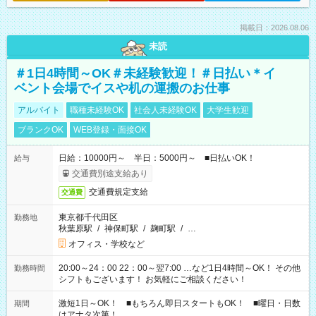
掲載日：2026.08.06
未読
＃1日4時間～OK＃未経験歓迎！＃日払い＊イ
ベント会場でイスや机の運搬のお仕事
アルバイト
職種未経験OK
社会人未経験OK
大学生歓迎
ブランクOK
WEB登録・面接OK
日給：10000円～ 半日：5000円～ ■日払いOK！
給与
交通費別途支給あり
交通費規定支給
交通費
東京都千代田区
勤務地
秋葉原駅
/
神保町駅
/
麹町駅
/
…
オフィス・学校など
20:00～24：00 22：00～翌7:00 …など1日4時間～OK！ その他
勤務時間
シフトもございます！ お気軽にご相談ください！
激短1日～OK！ ■もちろん即日スタートもOK！ ■曜日・日数
期間
はアナタ次第！