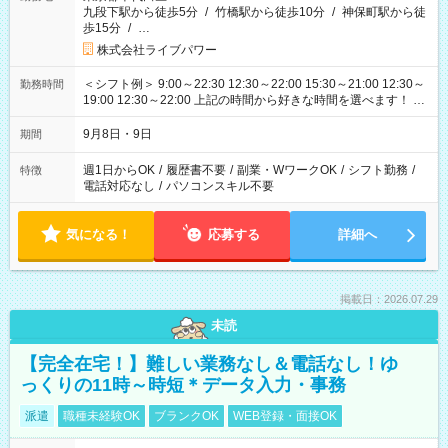
九段下駅から徒歩5分
/
竹橋駅から徒歩10分
/
神保町駅から徒
歩15分
/
…
株式会社ライブパワー
＜シフト例＞ 9:00～22:30 12:30～22:00 15:30～21:00 12:30～
勤務時間
19:00 12:30～22:00 上記の時間から好きな時間を選べます！ ※
時間は変更となる可能性があります
9月8日・9日
期間
週1日からOK
/
履歴書不要
/
副業・WワークOK
/
シフト勤務
/
特徴
電話対応なし
/
パソコンスキル不要
気になる！
応募する
詳細へ
掲載日：2026.07.29
未読
【完全在宅！】難しい業務なし＆電話なし！ゆ
っくりの11時～時短＊データ入力・事務
派遣
職種未経験OK
ブランクOK
WEB登録・面接OK