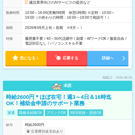
建設業界向けのAIサービスの提供など
10:00～16:00(実働5時間 休憩1時間) ※定時：10:00～
勤務時間
19:00（※終わりの時間：16:00～19:00で相談可！）
2026年09月上旬～長期 ※9月～！
期間
履歴書不要
/
40～50代活躍中
/
副業・WワークOK
/
服装自由
/
特徴
電話対応なし
/
パソコンスキル不要
気になる！
応募する
詳細へ
掲載日：2026.08.06
未読
時給2600円＊ほぼ在宅！週3～4日＆16時迄
OK！補助金申請のサポート業務
派遣
職種未経験OK
ブランクOK
WEB登録・面接OK
時給2600円
給与
交通費別途支給あり