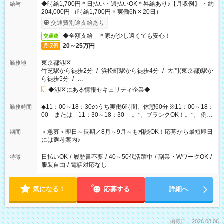
◆時給1,700円＊日払い・週払いOK＊昇給あり♪【月収例】 ・約
給与
204,000円 （時給1,700円 × 実働6h × 20日）
交通費別途支給あり
◆全額支給 ＊家が少し遠くても安心！
交通費
20～25万円
月収例
東京都港区
勤務地
竹芝駅から徒歩2分
/
浜松町駅から徒歩4分
/
大門(東京都)駅か
ら徒歩5分
/
…
◆港区にある情報セキュリティ企業◆
◆11：00～18：30のうち実働6時間、休憩60分 ※11：00～18：
勤務時間
00 または 11：30～18：30 。*。ブランクOK！。*。 例え
ば前職が、 在宅/財団法人/事務/コールセンター/受付/販売/カフェ
スタッフ スイーツ販売/ホテルフロント/化粧品販売/など 様々な
＜急募＞即日～長期／8月～9月～も相談OK！応募から最短即日
期間
業界から入社して活躍されています♪
には選考案内♪
日払いOK
/
履歴書不要
/
40～50代活躍中
/
副業・WワークOK
/
特徴
服装自由
/
電話対応なし
気になる！
応募する
詳細へ
掲載日：2026.08.06