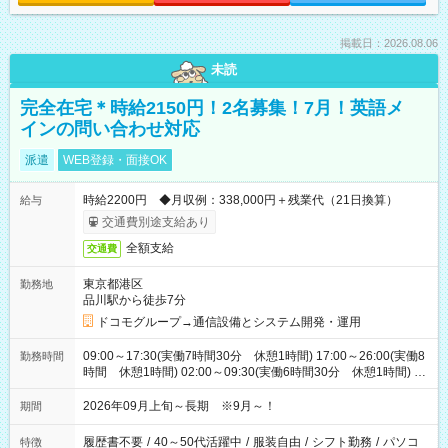
掲載日：2026.08.06
未読
完全在宅＊時給2150円！2名募集！7月！英語メ
インの問い合わせ対応
派遣
WEB登録・面接OK
時給2200円 ◆月収例：338,000円＋残業代（21日換算）
給与
交通費別途支給あり
全額支給
交通費
東京都港区
勤務地
品川駅から徒歩7分
ドコモグループ→通信設備とシステム開発・運用
09:00～17:30(実働7時間30分 休憩1時間) 17:00～26:00(実働8
勤務時間
時間 休憩1時間) 02:00～09:30(実働6時間30分 休憩1時間) ※
日勤は就業時間1/夜勤は就業時間2.3を連続で行って頂きます
2026年09月上旬～長期 ※9月～！
期間
履歴書不要
/
40～50代活躍中
/
服装自由
/
シフト勤務
/
パソコ
特徴