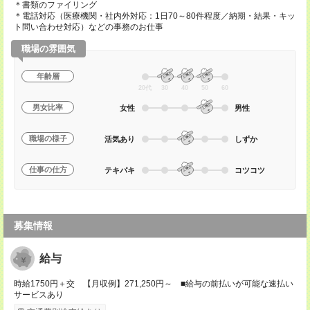
＊書類のファイリング
＊電話対応（医療機関・社内外対応：1日70～80件程度／納期・結果・キッ
ト問い合わせ対応）などの事務のお仕事
職場の雰囲気
年齢層
20代
30
40
50
60
男女比率
女性
男性
職場の様子
活気あり
しずか
仕事の仕方
テキパキ
コツコツ
募集情報
給与
時給1750円＋交 【月収例】271,250円～ ■給与の前払いが可能な速払い
サービスあり