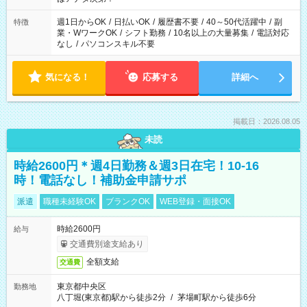
週1日からOK
/
日払いOK
/
履歴書不要
/
40～50代活躍中
/
副
特徴
業・WワークOK
/
シフト勤務
/
10名以上の大量募集
/
電話対応
なし
/
パソコンスキル不要
気になる！
応募する
詳細へ
掲載日：2026.08.05
未読
時給2600円＊週4日勤務＆週3日在宅！10-16
時！電話なし！補助金申請サポ
派遣
職種未経験OK
ブランクOK
WEB登録・面接OK
時給2600円
給与
交通費別途支給あり
全額支給
交通費
東京都中央区
勤務地
八丁堀(東京都)駅から徒歩2分
/
茅場町駅から徒歩6分