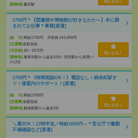
気になる！
[勤務地]
藤沢駅
1750円＊【図書館や博物館が好きなかたへ】本に囲
まれてお仕事＊事務[派遣]
[給 与]
時給1750円 月収例 245,000円
[交通費]
全額支給
[月収例]
20～25万円
気になる！
[勤務地]
東所沢駅から徒歩10分
/
所沢駅から民間バ
ス12分
1700円＊《時間相談OK！》電話なし！錦糸町駅す
ぐ！連盟内のサポート！[派遣]
[給 与]
時給1700円
[交通費]
全額支給
気になる！
[勤務地]
錦糸町駅から徒歩3分
＼週3OK！17時半迄／時給1650円～＊官公庁で書類
不備確認など[派遣]