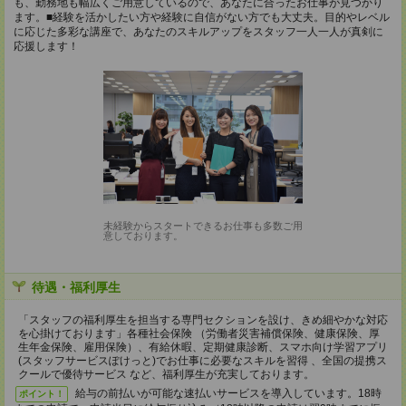
も、勤務地も幅広くご用意しているので、あなたに合ったお仕事が見つかり
ます。■経験を活かしたい方や経験に自信がない方でも大丈夫。目的やレベル
に応じた多彩な講座で、あなたのスキルアップをスタッフ一人一人が真剣に
応援します！
未経験からスタートできるお仕事も多数ご用
意しております。
待遇・福利厚生
「スタッフの福利厚生を担当する専門セクションを設け、きめ細やかな対応
を心掛けております」各種社会保険 （労働者災害補償保険、健康保険、厚
生年金保険、雇用保険）、有給休暇、定期健康診断、スマホ向け学習アプリ
(スタッフサービスぽけっと)でお仕事に必要なスキルを習得 、全国の提携ス
クールで優待サービス など、福利厚生が充実しております。
給与の前払いが可能な速払いサービスを導入しています。18時
ポイント！