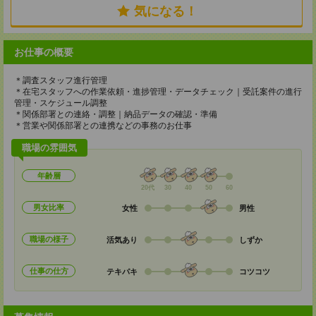
気になる！
お仕事の概要
＊調査スタッフ進行管理
＊在宅スタッフへの作業依頼・進捗管理・データチェック｜受託案件の進行
管理・スケジュール調整
＊関係部署との連絡・調整｜納品データの確認・準備
＊営業や関係部署との連携などの事務のお仕事
職場の雰囲気
年齢層
20代
30
40
50
60
男女比率
女性
男性
職場の様子
活気あり
しずか
仕事の仕方
テキパキ
コツコツ