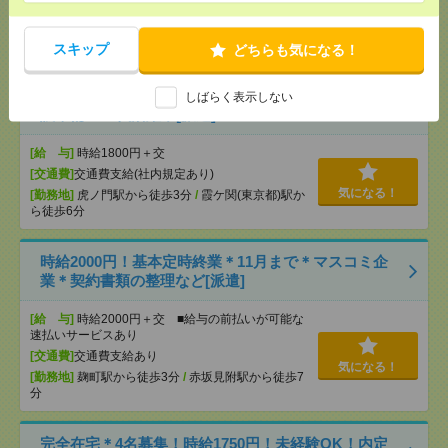
[交通費]
全額支給
気になる！
[勤務地]
飯田橋駅から徒歩3分
/
九段下駅から徒歩7
分
スキップ
どちらも気になる！
期間限定×週3日扶養内OK！社団法人で簡単事務&会
しばらく表示しない
議準備＊50代活躍中[派遣]
[給 与]
時給1800円＋交
[交通費]
交通費支給(社内規定あり)
気になる！
[勤務地]
虎ノ門駅から徒歩3分
/
霞ケ関(東京都)駅か
ら徒歩6分
時給2000円！基本定時終業＊11月まで＊マスコミ企
業＊契約書類の整理など[派遣]
[給 与]
時給2000円＋交 ■給与の前払いが可能な
速払いサービスあり
[交通費]
交通費支給あり
気になる！
[勤務地]
麹町駅から徒歩3分
/
赤坂見附駅から徒歩7
分
完全在宅＊4名募集！時給1750円！未経験OK！内定