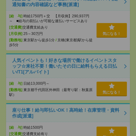
通知書の内容確認など事務[派遣]
[給 与]
時給1750円＋交 【月収例】290,937円
～ ■給与の前払いが可能な速払いサービスあり
[交通費]
交通費支給あり
[月収例]
25～30万円
気になる！
[勤務地]
東京駅から徒歩1分
/
京橋(東京都)駅から徒
歩5分
人気イベントも！好きな場所で働けるイベントスタ
ッフ☆来社不要！働いたその日に給料もらえる日払
い/T1[アルバイト]
[給 与]
日給13,000円～
[勤務地]
東京都千代田区外神田（最寄り駅：秋葉原
気になる！
駅）
座り仕事！給与即払いOK！高時給！在庫管理・資料
作成[派遣]
[給 与]
時給1500円
[交通費]
交通費支給有り