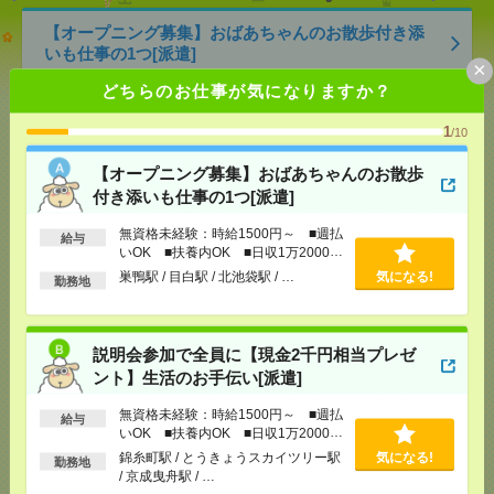
【オープニング募集】おばあちゃんのお散歩付き添
いも仕事の1つ[派遣]
×
どちらのお仕事が気になりますか？
[給 与]
無資格未経験：時給1500円～ ■週払い
OK ■扶養内OK ■日収1万2000円以上
1
/10
[交通費]
交通費全額支給
気になる！
[勤務地]
巣鴨駅
/
目白駅
/
北池袋駅
/
…
【オープニング募集】おばあちゃんのお散歩
付き添いも仕事の1つ[派遣]
説明会参加で全員に【現金2千円相当プレゼント】生
無資格未経験：時給1500円～ ■週払
活のお手伝い[派遣]
給与
いOK ■扶養内OK ■日収1万2000円
以上
巣鴨駅 / 目白駅 / 北池袋駅 / …
気になる!
[給 与]
無資格未経験：時給1500円～ ■週払い
勤務地
OK ■扶養内OK ■日収1万2000円以上
[交通費]
交通費全額支給
気になる！
[勤務地]
錦糸町駅
/
とうきょうスカイツリー駅
/
京
説明会参加で全員に【現金2千円相当プレゼ
成曳舟駅
/
…
ント】生活のお手伝い[派遣]
無資格未経験：時給1500円～ ■週払
1750円＊＜エンタメ！完全在宅＞KADOKAWA！書
給与
いOK ■扶養内OK ■日収1万2000円
籍データに関わるお仕事[派遣]
以上
錦糸町駅 / とうきょうスカイツリー駅
気になる!
勤務地
/ 京成曳舟駅 / …
[給 与]
時給1750円