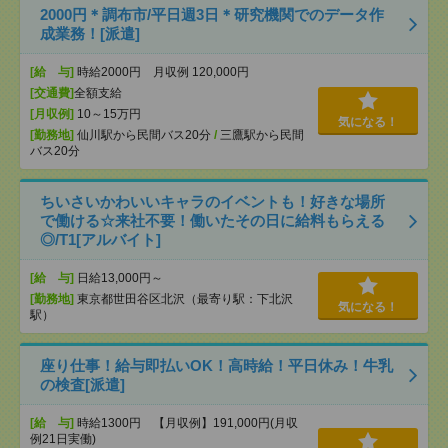
2000円＊調布市/平日週3日＊研究機関でのデータ作
成業務！[派遣]
[給 与]
時給2000円 月収例 120,000円
[交通費]
全額支給
[月収例]
10～15万円
気になる！
[勤務地]
仙川駅から民間バス20分
/
三鷹駅から民間
バス20分
ちいさいかわいいキャラのイベントも！好きな場所
で働ける☆来社不要！働いたその日に給料もらえる
◎/T1[アルバイト]
[給 与]
日給13,000円～
[勤務地]
東京都世田谷区北沢（最寄り駅：下北沢
気になる！
駅）
座り仕事！給与即払いOK！高時給！平日休み！牛乳
の検査[派遣]
[給 与]
時給1300円 【月収例】191,000円(月収
例21日実働)