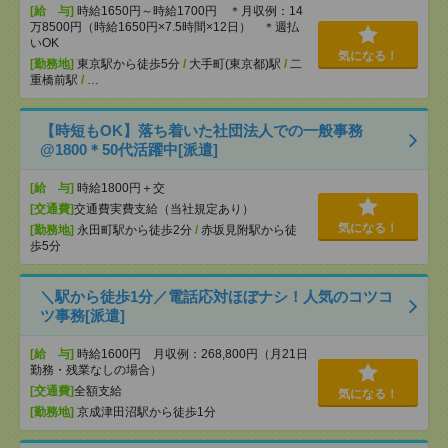
[給 与]
時給1650円～時給1700円 ＊月収例：14
万8500円（時給1650円×7.5時間×12日） ＊週払
いOK
気になる！
[勤務地]
東京駅から徒歩5分
/
大手町(東京都)駅
/
二
重橋前駅
/
…
【時短もOK】落ち着いた社団法人での一般事務
@1800＊50代活躍中[派遣]
[給 与]
時給1800円＋交
[交通費]
交通費実費支給（当社規定あり）
気になる！
[勤務地]
永田町駅から徒歩2分
/
赤坂見附駅から徒
歩5分
＼駅から徒歩1分／電話応対ほぼナシ！人気のコツコ
ツ事務[派遣]
[給 与]
時給1600円 月収例：268,800円（月21日
勤務・残業なしの場合）
[交通費]
全額支給
気になる！
[勤務地]
京成津田沼駅から徒歩1分