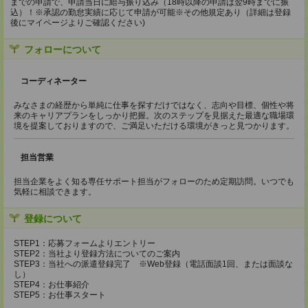
までの申請で、申請当日に給与振り込み（18時以降の申請は翌9時までに振
込）！※承認の勤怠実績に応じて申請が可能※その他規定あり（詳細は登録
後にマイページよりご確認ください)
フォローについて
コーディネーター
みなさまの経歴から単純に仕事を探すだけではなく、志向や目標、個性や将
来のキャリアプランをしっかり把握。次のステップを見据えた最適な職場環
境を提案しておりますので、ご満足いただける環境がきっと見つかります。
担当営業
担当企業をよく知る専任サポート担当がフォローのため定期訪問。いつでも
気軽に相談できます。
登録について
STEP1：応募フォームよりエントリー
STEP2：当社より登録方法についてのご案内
STEP3：当社への派遣登録完了 ※Web登録（電話面談1回、または面談な
し）
STEP4：お仕事紹介
STEP5：お仕事スタート