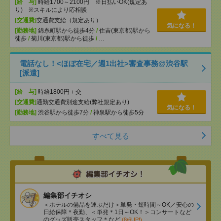
[給 与]
時給1700～2100円 ※日払いOK(規定あ
り) ※スキルにより応相談
[交通費]
交通費支給（規定あり）
気になる！
[勤務地]
錦糸町駅から徒歩4分
/
住吉(東京都)駅から
徒歩
/
菊川(東京都)駅から徒歩
/
…
電話なし！<ほぼ在宅／週1出社>審査事務@渋谷駅
[派遣]
[給 与]
時給1800円＋交
[交通費]
通勤交通費別途支給(弊社規定あり)
気になる！
[勤務地]
渋谷駅から徒歩7分
/
神泉駅から徒歩5分
すべて見る
編集部イチオシ
＜ホテルの備品を運ぶだけ＞単発・短時間～OK／安心の
日給保障＊夜勤、＜単発＊1日～OK！＞コンサートなど
のグッズ販売スタッフ＊など
(8/6UP!)