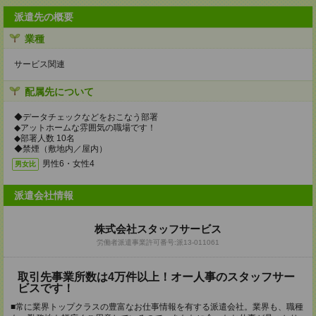
派遣先の概要
業種
サービス関連
配属先について
◆データチェックなどをおこなう部署
◆アットホームな雰囲気の職場です！
◆部署人数 10名
◆禁煙（敷地内／屋内）
男性6・女性4
男女比
派遣会社情報
株式会社スタッフサービス
労働者派遣事業許可番号:派13-011061
取引先事業所数は4万件以上！オー人事のスタッフサー
ビスです！
■常に業界トップクラスの豊富なお仕事情報を有する派遣会社。業界も、職種