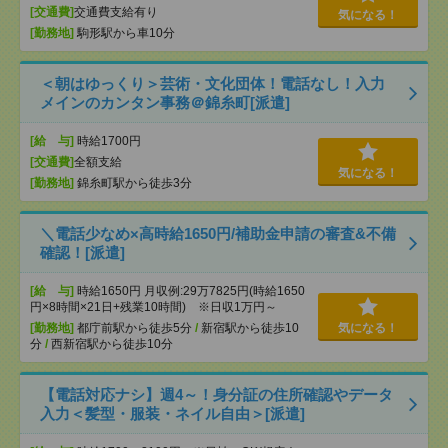
[交通費]
交通費支給有り
気になる！
[勤務地]
駒形駅から車10分
＜朝はゆっくり＞芸術・文化団体！電話なし！入力
メインのカンタン事務＠錦糸町[派遣]
[給 与]
時給1700円
[交通費]
全額支給
気になる！
[勤務地]
錦糸町駅から徒歩3分
＼電話少なめ×高時給1650円/補助金申請の審査&不備
確認！[派遣]
[給 与]
時給1650円 月収例:29万7825円(時給1650
円×8時間×21日+残業10時間) ※日収1万円～
[勤務地]
都庁前駅から徒歩5分
/
新宿駅から徒歩10
気になる！
分
/
西新宿駅から徒歩10分
【電話対応ナシ】週4～！身分証の住所確認やデータ
入力＜髪型・服装・ネイル自由＞[派遣]