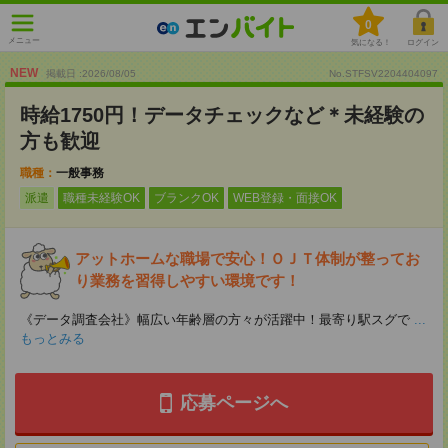
0
メニュー
気になる！
ログイン
NEW
掲載日 :2026
/
08
/
05
No.STFSV2204404097
時給1750円！データチェックなど＊未経験の
方も歓迎
職種：
一般事務
派遣
職種未経験OK
ブランクOK
WEB登録・面接OK
アットホームな職場で安心！ＯＪＴ体制が整ってお
り業務を習得しやすい環境です！
《データ調査会社》幅広い年齢層の方々が活躍中！最寄り駅スグで
...
もっとみる
応募ページへ