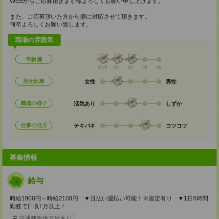
WEBからご応募頂きます様よろしくお願い申し上げます。
また、ご応募頂いた方から順に対応させて頂きます。
何卒よろしくお願い致します。
職場の雰囲気
年齢層
20代
30
40
50
60
男女比率
女性
男性
職場の様子
活気あり
しずか
仕事の仕方
テキパキ
コツコツ
募集情報
給与
時給1900円～時給2100円 ▼日払い週払い可能！※規定有り ▼1日6時間
勤務で日収1万以上！
交通費別途支給あり