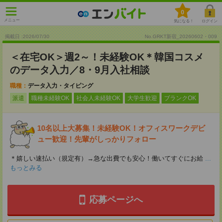
0
メニュー
気になる！
ログイン
掲載日 :2026
/
07
/
30
No.GRKT新宿_20260602・009
＜在宅OK＞週2～！未経験OK＊韓国コスメ
のデータ入力／8・9月入社相談
職種：
データ入力・タイピング
派遣
職種未経験OK
社会人未経験OK
大学生歓迎
ブランクOK
10名以上大募集！未経験OK！オフィスワークデビ
ュー歓迎！先輩がしっかりフォロー
＊嬉しい速払い（規定有）→急な出費でも安心！働いてすぐにお給
...
もっとみる
応募ページへ