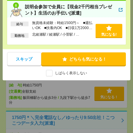
説明会参加で全員に【現金2千円相当プレゼ
2000円＊【週5日×7時間】在宅週2日！未経験OK！グ
ント】生活のお手伝い[派遣]
ッズ販促監修サポート[派遣]
無資格未経験：時給1500円～ ■週払
給与
いOK ■扶養内OK ■日収1万2000円
[給 与]
時給2000円 月収例 280,000円+残業代
以上
北綾瀬駅 / 綾瀬駅 / 小菅駅 / …
気になる!
勤務地
[交通費]
全額支給
[月収例]
25～30万円
気になる！
[勤務地]
有楽町駅から徒歩5分
/
日比谷駅から徒歩2
分
スキップ
どちらも気になる！
1750円＊＜エンタメ！完全在宅＞KADOKAWA！書
しばらく表示しない
籍データに関わるお仕事[派遣]
[給 与]
時給1750円
[交通費]
全額支給
気になる！
[勤務地]
飯田橋駅から徒歩3分
/
九段下駅から徒歩7
分
1750円＊＼完全電話なし／ゆったり9:50出社！こつ
こつデータ入力[派遣]