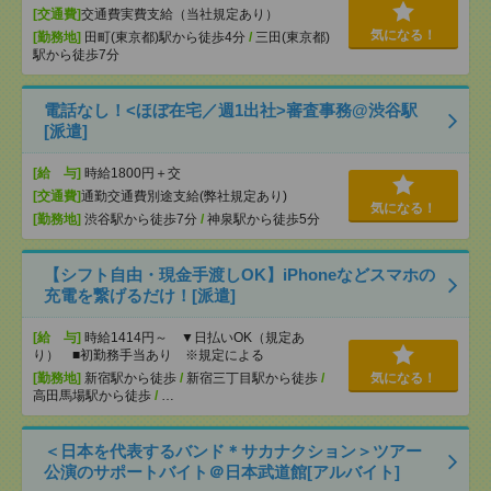
[交通費]
交通費実費支給（当社規定あり）
気になる！
[勤務地]
田町(東京都)駅から徒歩4分
/
三田(東京都)
駅から徒歩7分
電話なし！<ほぼ在宅／週1出社>審査事務@渋谷駅
[派遣]
[給 与]
時給1800円＋交
[交通費]
通勤交通費別途支給(弊社規定あり)
気になる！
[勤務地]
渋谷駅から徒歩7分
/
神泉駅から徒歩5分
【シフト自由・現金手渡しOK】iPhoneなどスマホの
充電を繋げるだけ！[派遣]
[給 与]
時給1414円～ ▼日払いOK（規定あ
り） ■初勤務手当あり ※規定による
[勤務地]
新宿駅から徒歩
/
新宿三丁目駅から徒歩
/
気になる！
高田馬場駅から徒歩
/
…
＜日本を代表するバンド＊サカナクション＞ツアー
公演のサポートバイト＠日本武道館[アルバイト]