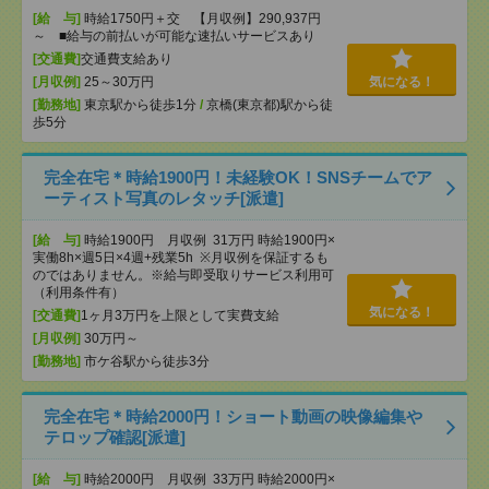
[給 与]
時給1750円＋交 【月収例】290,937円
～ ■給与の前払いが可能な速払いサービスあり
[交通費]
交通費支給あり
[月収例]
25～30万円
気になる！
[勤務地]
東京駅から徒歩1分
/
京橋(東京都)駅から徒
歩5分
完全在宅＊時給1900円！未経験OK！SNSチームでア
ーティスト写真のレタッチ[派遣]
[給 与]
時給1900円 月収例 31万円 時給1900円×
実働8h×週5日×4週+残業5h ※月収例を保証するも
のではありません。※給与即受取りサービス利用可
（利用条件有）
気になる！
[交通費]
1ヶ月3万円を上限として実費支給
[月収例]
30万円～
[勤務地]
市ケ谷駅から徒歩3分
完全在宅＊時給2000円！ショート動画の映像編集や
テロップ確認[派遣]
[給 与]
時給2000円 月収例 33万円 時給2000円×