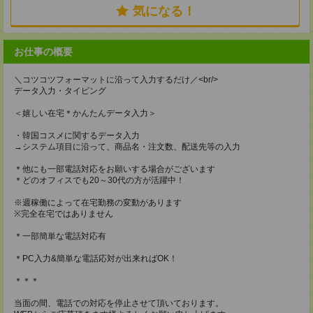
気になる！
お仕事の概要
＼コツコツフォーマットに沿って入力するだけ／<br/>
データ入力・タイピング
＜嬉しい在宅＊かんたんデータ入力＞
・韓国コスメに関するデータ入力
→システム項目に沿って、商品名・注文数、配送先等の入力
＊他にも一部電話対応をお願いする場合がございます
＊どのオフィスでも20～30代の方が活躍中！
※週稼働によって在宅勤務の変動があります
※完全在宅ではありません
＊一部簡単な電話対応有
＊PC入力&簡単な電話応対が出来ればOK！
＊＊＊
当面の間、電話での対応を停止させて頂いております。