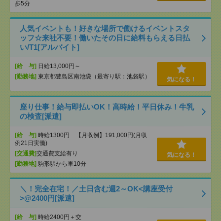
歩5分
人気イベントも！好きな場所で働けるイベントスタ
ッフ☆来社不要！働いたその日に給料もらえる日払
い/T1[アルバイト]
[給 与]
日給13,000円～
[勤務地]
東京都豊島区南池袋（最寄り駅：池袋駅）
気になる！
座り仕事！給与即払いOK！高時給！平日休み！牛乳
の検査[派遣]
[給 与]
時給1300円 【月収例】191,000円(月収
例21日実働)
[交通費]
交通費支給有り
気になる！
[勤務地]
駒形駅から車10分
＼！完全在宅！／土日含む週2～OK<講座受付
>@2400円[派遣]
[給 与]
時給2400円＋交