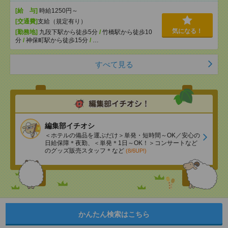
[給 与]
時給1250円～
[交通費]
支給（規定有り）
気になる！
[勤務地]
九段下駅から徒歩5分
/
竹橋駅から徒歩10
分
/
神保町駅から徒歩15分
/
…
すべて見る
編集部イチオシ
＜ホテルの備品を運ぶだけ＞単発・短時間～OK／安心の
日給保障＊夜勤、＜単発＊1日～OK！＞コンサートなど
のグッズ販売スタッフ＊など
(8/6UP!)
かんたん検索はこちら