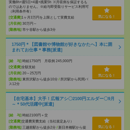
実働8h×週5日×4週+残業5h ※月収例を保証するも
のではありません。※給与即受取りサービス利用可
（利用条件有）
気になる！
[交通費]
1ヶ月3万円を上限として実費支給
[月収例]
30万円～
[勤務地]
市ケ谷駅から徒歩3分
1750円＊【図書館や博物館が好きなかたへ】本に囲
まれてお仕事＊事務[派遣]
[給 与]
時給1750円 月収例 245,000円
[交通費]
全額支給
[月収例]
20～25万円
気になる！
[勤務地]
東所沢駅から徒歩10分
/
所沢駅から民間バ
ス12分
【在宅基本】大手！広報アシ〇2100円エルダー〇9月
～＊50代活躍中[派遣]
[給 与]
時給2100円＋交
[交通費]
交通費実費支給（当社規定あり）
気になる！
[勤務地]
三越前駅から徒歩2分
/
新日本橋駅から徒