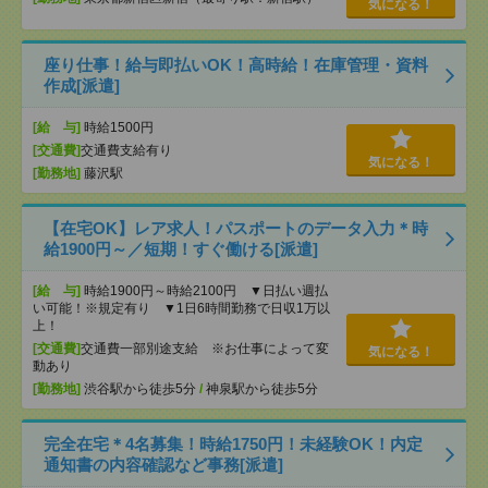
気になる！
座り仕事！給与即払いOK！高時給！在庫管理・資料
作成[派遣]
[給 与]
時給1500円
[交通費]
交通費支給有り
気になる！
[勤務地]
藤沢駅
【在宅OK】レア求人！パスポートのデータ入力＊時
給1900円～／短期！すぐ働ける[派遣]
[給 与]
時給1900円～時給2100円 ▼日払い週払
い可能！※規定有り ▼1日6時間勤務で日収1万以
上！
[交通費]
交通費一部別途支給 ※お仕事によって変
気になる！
動あり
[勤務地]
渋谷駅から徒歩5分
/
神泉駅から徒歩5分
完全在宅＊4名募集！時給1750円！未経験OK！内定
通知書の内容確認など事務[派遣]