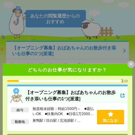
あなたの閲覧履歴からの
おすすめ
【オープニング募集】おばあちゃんのお散歩付き添
いも仕事の1つ[派遣]
×
[給 与]
無資格未経験：時給1500円～ ■週払い
どちらのお仕事が気になりますか？
OK ■扶養内OK ■日収1万2000円以上
[交通費]
交通費全額支給
気になる！
1
/10
[勤務地]
巣鴨駅
/
目白駅
/
北池袋駅
/
…
【オープニング募集】おばあちゃんのお散歩
説明会参加で全員に【現金2千円相当プレゼント】生
付き添いも仕事の1つ[派遣]
活のお手伝い[派遣]
無資格未経験：時給1500円～ ■週払
給与
いOK ■扶養内OK ■日収1万2000円
[給 与]
無資格未経験：時給1500円～ ■週払い
以上
OK ■扶養内OK ■日収1万2000円以上
巣鴨駅 / 目白駅 / 北池袋駅 / …
気になる!
勤務地
[交通費]
交通費全額支給
気になる！
[勤務地]
北綾瀬駅
/
綾瀬駅
/
小菅駅
/
…