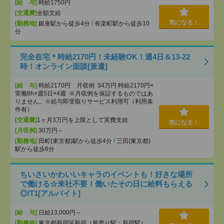
[給 与]
時給1750円
[交通費]
全額支給
気になる！
[勤務地]
銀座駅から徒歩4分
/
有楽町駅から徒歩10
分
完全在宅＊時給2170円！未経験OK！週4日＆13-22
時！オンライン面談[派遣]
[給 与]
時給2170円 月収例 34万円 時給2170円×
実働8h×週5日×4週 ※月収例を保証するものではあ
りません。※給与即受取りサービス利用可（利用条
件有）
[交通費]
1ヶ月3万円を上限として実費支給
気になる！
[月収例]
30万円～
[勤務地]
田町(東京都)駅から徒歩4分
/
三田(東京都)
駅から徒歩6分
ちいさいかわいいキャラのイベントも！好きな場所
で働ける☆来社不要！働いたその日に給料もらえる
◎/T1[アルバイト]
[給 与]
日給13,000円～
[勤務地]
東京都新宿区新宿（最寄り駅：新宿駅）