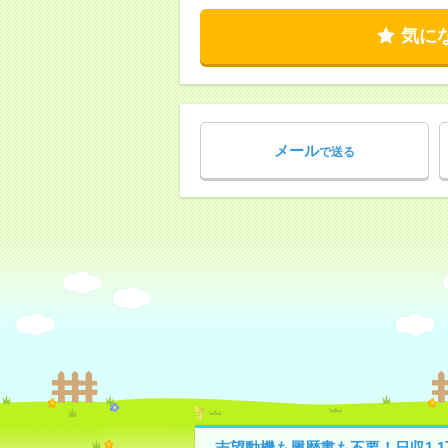
気に
メール
で送る
志望動機も履歴書も不要！日収1.1