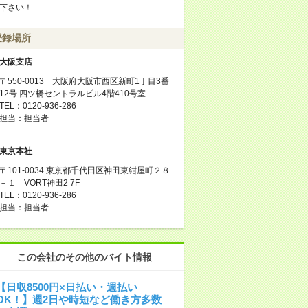
下さい！
登録場所
大阪支店
〒550-0013 大阪府大阪市西区新町1丁目3番
12号 四ツ橋セントラルビル4階410号室
TEL：0120-936-286
担当：担当者
東京本社
〒101-0034 東京都千代田区神田東紺屋町２８
－１ VORT神田2 7F
TEL：0120-936-286
担当：担当者
この会社のその他のバイト情報
【日収8500円×日払い・週払い
OK！】週2日や時短など働き方多数