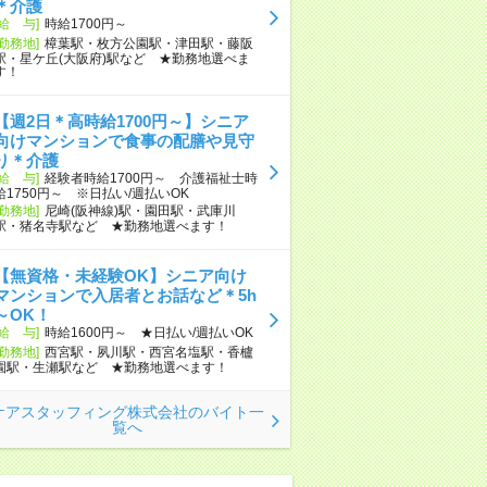
＊介護
[給 与]
時給1700円～
[勤務地]
樟葉駅・枚方公園駅・津田駅・藤阪
駅・星ケ丘(大阪府)駅など ★勤務地選べま
す！
【週2日＊高時給1700円～】シニア
向けマンションで食事の配膳や見守
り＊介護
[給 与]
経験者時給1700円～ 介護福祉士時
給1750円～ ※日払い/週払いOK
[勤務地]
尼崎(阪神線)駅・園田駅・武庫川
駅・猪名寺駅など ★勤務地選べます！
【無資格・未経験OK】シニア向け
マンションで入居者とお話など＊5h
～OK！
[給 与]
時給1600円～ ★日払い/週払いOK
[勤務地]
西宮駅・夙川駅・西宮名塩駅・香櫨
園駅・生瀬駅など ★勤務地選べます！
ケアスタッフィング株式会社のバイト一
覧へ