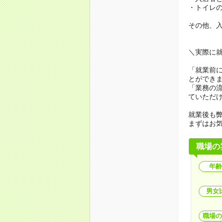
・トイレ
その他、
＼実際に
「就業前
とができ
「業務の
ていただ
就業後も弊
まずはお
職場の
年齢
男女
職場の