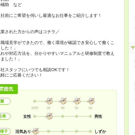
の補助 など
入社前にご希望を伺いし最適なお仕事をご紹介します！
就業された方からの声はコチラ／
に職場見学ができたので、働く環境が確認でき安心して働くこ
ました！」
流れや対応方法を、分かりやすいマニュアルと研修制度で教え
けました！」
社スタッフにいつでも相談OKです！
気軽にご応募ください！
雰囲気
層
20代
30
40
50
60
比率
女性
男性
様子
活気あり
しずか