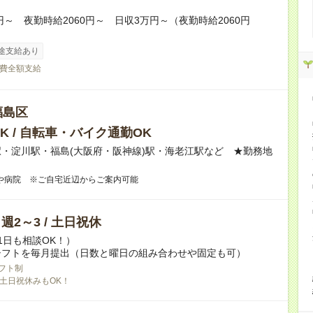
0円～ 夜勤時給2060円～ 日収3万円～（夜勤時給2060円
途支給あり
費全額支給
福島区
K / 自転車・バイク通勤OK
・淀川駅・福島(大阪府・阪神線)駅・海老江駅など ★勤務地
！
や病院 ※ご自宅近辺からご案内可能
/ 週2～3 / 土日祝休
1日も相談OK！）
シフトを毎月提出（日数と曜日の組み合わせや固定も可）
フト制
土日祝休みもOK！