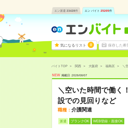
エン派遣
23428
件
エン バイト
25205
件
0
気になるリスト
保存した希
バイトTOP
関西
大阪府
福島区
＼空
NEW
掲載日 :
2026
/
08
/
07
＼空いた時間で働く！
設での見回りなど
介護関連
職種：
派遣
ブランクOK
WEB登録・面接OK