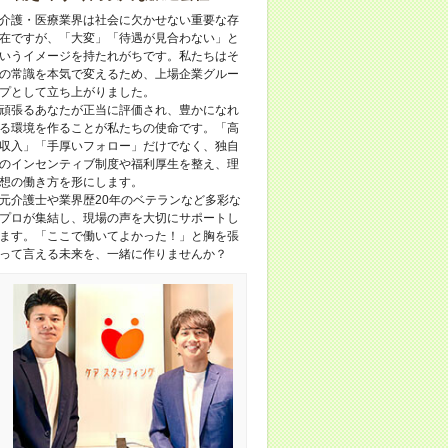
介護・医療業界は社会に欠かせない重要な存
在ですが、「大変」「待遇が見合わない」と
いうイメージを持たれがちです。私たちはそ
の常識を本気で変えるため、上場企業グルー
プとして立ち上がりました。
頑張るあなたが正当に評価され、豊かになれ
る環境を作ることが私たちの使命です。「高
収入」「手厚いフォロー」だけでなく、独自
のインセンティブ制度や福利厚生を整え、理
想の働き方を形にします。
元介護士や業界歴20年のベテランなど多彩な
プロが集結し、現場の声を大切にサポートし
ます。「ここで働いてよかった！」と胸を張
って言える未来を、一緒に作りませんか？