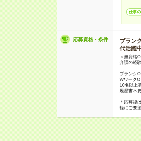
仕事の
応募資格・条件
ブランクO
代活躍中
＜無資格O
介護の経
ブランクO
WワークO
10名以上
履歴書不
＊応募後
軽にご要