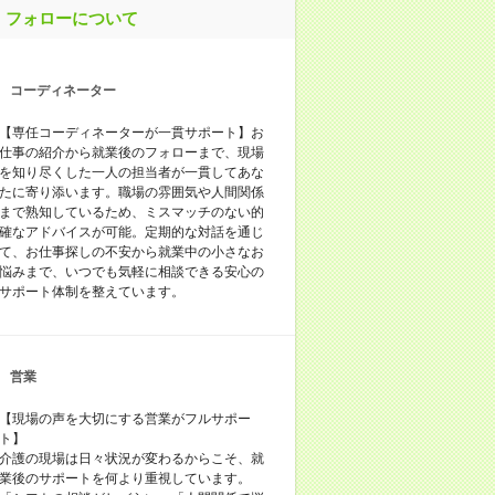
フォローについて
コーディネーター
【専任コーディネーターが一貫サポート】お
仕事の紹介から就業後のフォローまで、現場
を知り尽くした一人の担当者が一貫してあな
たに寄り添います。職場の雰囲気や人間関係
まで熟知しているため、ミスマッチのない的
確なアドバイスが可能。定期的な対話を通じ
て、お仕事探しの不安から就業中の小さなお
悩みまで、いつでも気軽に相談できる安心の
サポート体制を整えています。
営業
【現場の声を大切にする営業がフルサポー
ト】
介護の現場は日々状況が変わるからこそ、就
業後のサポートを何より重視しています。