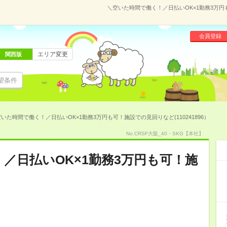
＼空いた時間で働く！／日払いOK×1勤務3万円も
会員登録
エリア変更
関西版
望条件
いた時間で働く！／日払いOK×1勤務3万円も可！施設での見回りなど(110241896）
No.CRSF大阪_40・SKG【本社】
／日払いOK×1勤務3万円も可！施