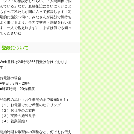
「シフトの相談がしづらい」「人間関係で悩
んでいる」など、直接施設に言いにくいこと
もすべて私たちが間に入って解決します！定
期的に施設へ伺い、みなさんが笑顔で気持ち
よく働けるよう、全力で交渉・調整を行いま
す。一人で抱え込まずに、まずは何でも頼っ
てくださいね！
登録について
Web登録は24時間365日受け付けておりま
す！
お電話の場合
■平日：8時～20時
■所要時間：20分程度
登録後の流れ（お仕事開始まで最短5日！）
（１）お電話でのご希望のヒアリング
（２）お仕事のご案内
（３）実際の施設見学
（４）就業開始！
開始時期や希望休の調整など、何でもお伝え