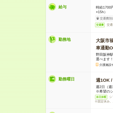
給与
時給170
×15h）
交通費別
交通
交通費
勤務地
大阪市
車通勤O
野田阪神駅
選べます
介護施設
勤務曜日
週1OK 
週2日（週
※希望の
シ
休日休暇
※固定休み、