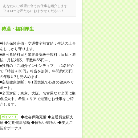
あなたのご希望に合うお仕事を紹介します！
フォローは私たちにおまかせください！
待遇・福利厚生
■社会保険完備・交通費全額支給：生活の土台
をしっかり守ります。
■選べる給料日と業界最安級手数料：日払・週
払・月払対応。手数料55円～。
■独自の「ご紹介インセンティブ」：1名紹介
で「時給＋30円」相当を加算。年間約6万円
の年収UPも見込めます。
■定期健康診断：年1回実施で心身の健康をサ
ポート。
■全国対応：東京、大阪、名古屋など全国に拠
点拡大中。希望エリアで最適なお仕事をご紹
介します。
◆社会保険完備 ◆交通費全額支
ポイント！
給 ◆定期健康診断 ◆日払い/週払い◆友人ご
紹介ボーナス