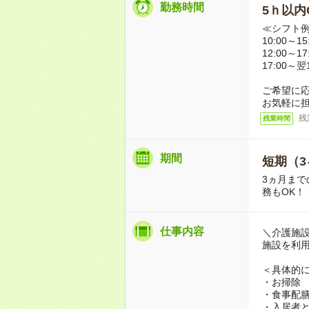
勤務時間
5ｈ以内O
≪シフト
10:00～
12:00～
17:00～
ご希望に
お気軽に
残
残業時間
期間
短期（3
3ヵ月まで
務もOK！
仕事内容
＼介護施
施設を利
＜具体的
・お掃除
・食事配
・入居者