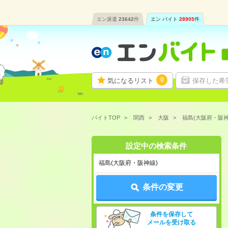
エン派遣
23642
件
エン バイト
28905
件
0
気になるリスト
保存した希
バイトTOP
関西
大阪
福島(大阪府・阪
設定中の検索条件
福島(大阪府・阪神線)
条件の変更
条件を保存して
メールを受け取る