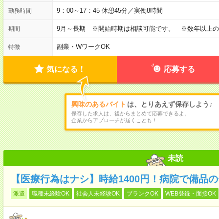
9：00～17：45 休憩45分／実働8時間
勤務時間
9月～長期 ※開始時期は相談可能です。 ※数年以上
期間
副業・WワークOK
特徴
気になる！
応募する
興味のあるバイト
は、とりあえず保存しよう♪
保存した求人は、後からまとめて応募できるよ。
企業からアプローチが届くことも！
未読
【医療行為はナシ】時給1400円！病院で備品
派遣
職種未経験OK
社会人未経験OK
ブランクOK
WEB登録・面接OK