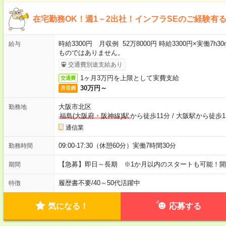
在宅勤務OK！週1－2出社！インフラSEのご経験有
時給3300円 月収例 52万8000円 時給3300円×実働7h
給与
ものではありません。
交通費別途支給あり
1ヶ月3万円を上限として実費支給
交通費
30万円～
月収例
大阪市北区
勤務地
福島(大阪府・阪神線)駅
から徒歩11分
/
大阪駅から徒歩1
通信業
09:00-17:30（休憩60分）実働7時間30分
勤務時間
【急募】即日～長期 ※1か月以内のスタートも可能！
期間
履歴書不要
/
40～50代活躍中
特徴
気になる！
応募する