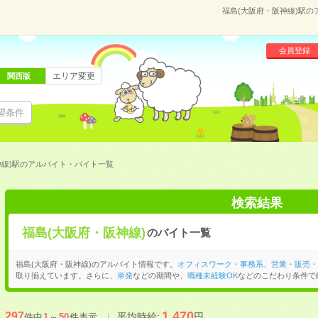
福島(大阪府・阪神線)駅
会員登録
エリア変更
関西版
望条件
神線)駅のアルバイト・バイト一覧
検索結果
福島(大阪府・阪神線)
のバイト一覧
福島(大阪府・阪神線)のアルバイト情報です。
オフィスワーク・事務系
、
営業・販売・
取り揃えています。さらに、
単発
などの期間や、
職種未経験OK
などのこだわり条件で
1,470
297
平均時給:
円
件中
1
～
50
件表示