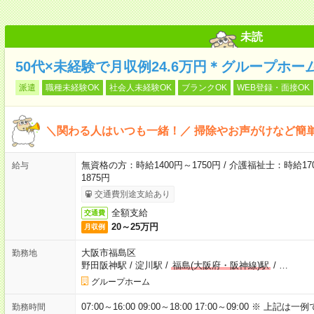
未読
50代×未経験で月収例24.6万円＊グループホー
派遣
職種未経験OK
社会人未経験OK
ブランクOK
WEB登録・面接OK
＼関わる人はいつも一緒！／ 掃除やお声がけなど簡
無資格の方：時給1400円～1750円 / 介護福祉士：時給170
給与
1875円
交通費別途支給あり
全額支給
交通費
20～25万円
月収例
大阪市福島区
勤務地
野田阪神駅
/
淀川駅
/
福島(大阪府・阪神線)駅
/
…
グループホーム
07:00～16:00 09:00～18:00 17:00～09:00 
勤務時間