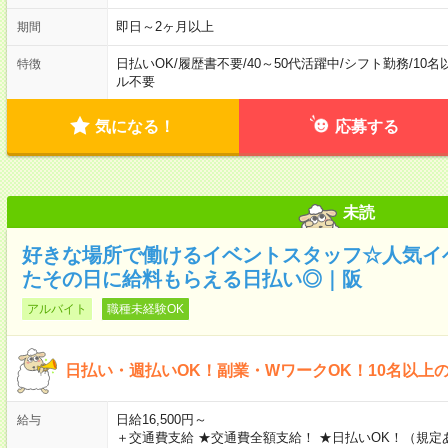
即日～2ヶ月以上
期間
日払いOK
/
履歴書不要
/
40～50代活躍中
/
シフト勤務
/
10名
特徴
ル不要
気になる！
応募する
未読
好きな場所で働けるイベントスタッフ☆人気イ
たその日に給料もらえる日払い◎｜阪
アルバイト
職種未経験OK
日払い・週払いOK！副業・WワークOK！10名以上
日給16,500円～
給与
＋交通費支給 ★交通費全額支給！ ★日払いOK！（規定