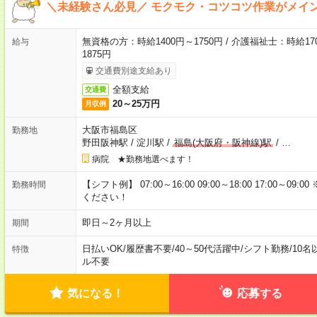
＼未経験さん必見／ モクモク・コツコツ作業がメイ
無資格の方：時給1400円～1750円 / 介護福祉士：時給170
給与
1875円
交通費別途支給あり
全額支給
交通費
20～25万円
月収例
大阪市福島区
勤務地
野田阪神駅
/
淀川駅
/
福島(大阪府・阪神線)駅
/
…
病院 ★勤務地選べます！
【シフト例】 07:00～16:00 09:00～18:00 17:00
勤務時間
ください！
即日～2ヶ月以上
期間
日払いOK
/
履歴書不要
/
40～50代活躍中
/
シフト勤務
/
10名
特徴
ル不要
気になる！
応募する