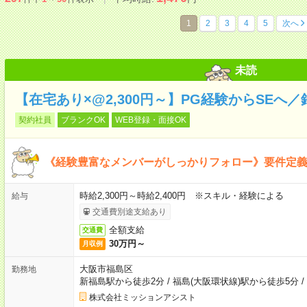
1
2
3
4
5
次へ
未読
【在宅あり×@2,300円～】PG経験からSEへ
契約社員
ブランクOK
WEB登録・面接OK
《経験豊富なメンバーがしっかりフォロー》要件定
時給2,300円～時給2,400円 ※スキル・経験による
給与
交通費別途支給あり
全額支給
交通費
30万円～
月収例
大阪市福島区
勤務地
新福島駅から徒歩2分
/
福島(大阪環状線)駅から徒歩5分
/
株式会社ミッションアシスト