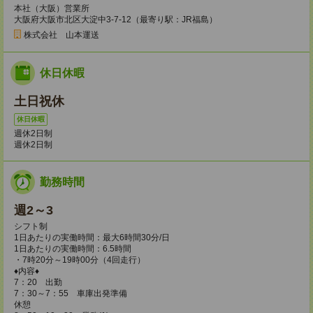
本社（大阪）営業所
大阪府大阪市北区大淀中3-7-12（最寄り駅：JR福島）
株式会社 山本運送
休日休暇
土日祝休
休日休暇
週休2日制
週休2日制
勤務時間
週2～3
シフト制
1日あたりの実働時間：最大6時間30分/日
1日あたりの実働時間：6.5時間
・7時20分～19時00分（4回走行）
♦内容♦
7：20 出勤
7：30～7：55 車庫出発準備
休憩