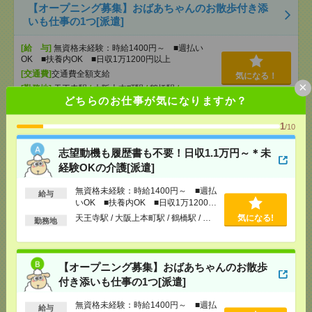
【オープニング募集】おばあちゃんのお散歩付き添
いも仕事の1つ[派遣]
[給 与]
無資格未経験：時給1400円～ ■週払い
OK ■扶養内OK ■日収1万1200円以上
[交通費]
交通費全額支給
気になる！
×
[勤務地]
天王寺駅
/
大阪上本町駅
/
鶴橋駅
/
…
どちらのお仕事が気になりますか？
説明会参加で全員に【現金2千円相当プレゼント】生
1
/10
活のお手伝い[派遣]
志望動機も履歴書も不要！日収1.1万円～＊未
[給 与]
無資格未経験：時給1400円～ ■週払い
経験OKの介護[派遣]
OK ■扶養内OK ■日収1万1200円以上
[交通費]
交通費全額支給
無資格未経験：時給1400円～ ■週払
気になる！
給与
いOK ■扶養内OK ■日収1万1200円
[勤務地]
天王寺駅
/
大阪上本町駅
/
鶴橋駅
/
…
以上
天王寺駅 / 大阪上本町駅 / 鶴橋駅 / …
気になる!
勤務地
≪単発＊1日から～≫天王寺動物園／ナイトズーの受
付案内メンバー大募集！[派遣]
【オープニング募集】おばあちゃんのお散歩
[給 与]
1177円
付き添いも仕事の1つ[派遣]
[交通費]
1日450円迄の実費を支給
無資格未経験：時給1400円～ ■週払
気になる！
給与
[勤務地]
天王寺駅から徒歩5分
/
動物園前駅から徒