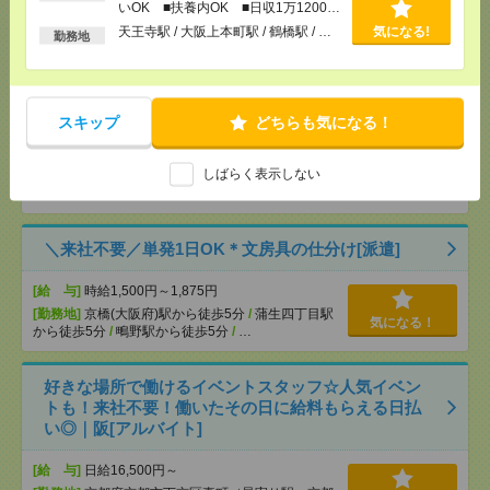
いOK ■扶養内OK ■日収1万1200円
歩5分
/
新今宮駅から徒歩5分
以上
天王寺駅 / 大阪上本町駅 / 鶴橋駅 / …
気になる!
勤務地
《単発1日OK！日払い可》＊チラシのモクモクシー
ル貼り[派遣]
スキップ
どちらも気になる！
[給 与]
時給1,500円～1,875円
[交通費]
■ 交通費規定内支給 ※派遣先による
しばらく表示しない
気になる！
[勤務地]
天王寺駅から徒歩5分
/
大阪上本町駅から
徒歩5分
/
鶴橋駅から徒歩5分
/
…
＼来社不要／単発1日OK＊文房具の仕分け[派遣]
[給 与]
時給1,500円～1,875円
[勤務地]
京橋(大阪府)駅から徒歩5分
/
蒲生四丁目駅
気になる！
から徒歩5分
/
鴫野駅から徒歩5分
/
…
好きな場所で働けるイベントスタッフ☆人気イベン
トも！来社不要！働いたその日に給料もらえる日払
い◎｜阪[アルバイト]
[給 与]
日給16,500円～