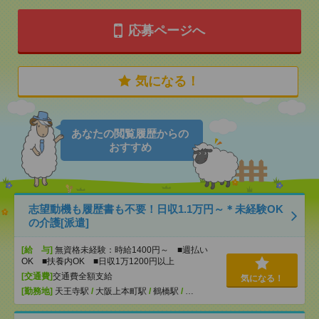
応募ページへ
気になる！
あなたの閲覧履歴からの
おすすめ
志望動機も履歴書も不要！日収1.1万円～＊未経験OK
の介護[派遣]
[給 与]
無資格未経験：時給1400円～ ■週払い
OK ■扶養内OK ■日収1万1200円以上
[交通費]
交通費全額支給
気になる！
[勤務地]
天王寺駅
/
大阪上本町駅
/
鶴橋駅
/
…