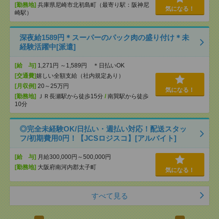
[勤務地]
兵庫県尼崎市北初島町（最寄り駅：阪神尼
気になる！
崎駅）
深夜給1589円＊スーパーのパック肉の盛り付け＊未
経験活躍中[派遣]
[給 与]
1,271円 ～1,589円 ＊日払いOK
[交通費]
嬉しい全額支給（社内規定あり）
[月収例]
20～25万円
気になる！
[勤務地]
ＪＲ長瀬駅から徒歩15分
/
南巽駅から徒歩
10分
◎完全未経験OK/日払い・週払い対応！配送スタッ
フ/初期費用0円！【JCSロジスコ】[アルバイト]
[給 与]
月給300,000円～500,000円
[勤務地]
大阪府南河内郡太子町
気になる！
すべて見る