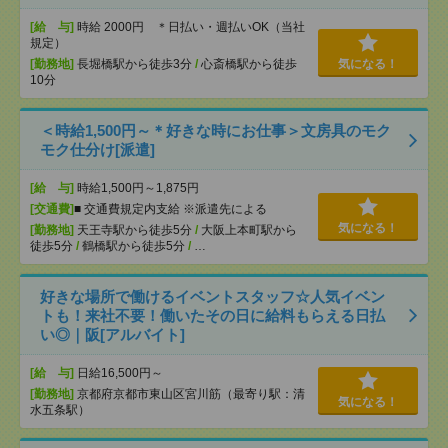
[給 与]
時給 2000円 ＊日払い・週払いOK（当社
規定）
[勤務地]
長堀橋駅から徒歩3分
/
心斎橋駅から徒歩
気になる！
10分
＜時給1,500円～＊好きな時にお仕事＞文房具のモク
モク仕分け[派遣]
[給 与]
時給1,500円～1,875円
[交通費]
■ 交通費規定内支給 ※派遣先による
気になる！
[勤務地]
天王寺駅から徒歩5分
/
大阪上本町駅から
徒歩5分
/
鶴橋駅から徒歩5分
/
…
好きな場所で働けるイベントスタッフ☆人気イベン
トも！来社不要！働いたその日に給料もらえる日払
い◎｜阪[アルバイト]
[給 与]
日給16,500円～
[勤務地]
京都府京都市東山区宮川筋（最寄り駅：清
気になる！
水五条駅）