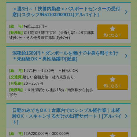
＜週3日～！扶養内勤務＞パスポートセンターの受付
窓口スタッフ/N511032626111[アルバイト]
[給 与]
時給1,122円～
[勤務地]
京都府京都市下京区（最寄り駅：JR京都駅
気になる！
徒歩5分・その他各線京都駅徒歩7分）
深夜給1589円＊ダンボールを開けて中身を移すだけ
＊未経験OK＊男性活躍中[派遣]
[給 与]
1,271円 ～1,589円 ＊日払いOK
[交通費]
嬉しい全額支給（社内規定あり）
[月収例]
20～25万円
気になる！
[勤務地]
ＪＲ長瀬駅から徒歩15分
/
南巽駅から徒歩
10分
日勤のみでもOK！倉庫内でのシンプル軽作業｜未経
験OK・スキャンするだけの出荷サポート！[アルバイ
ト]
[給 与]
月給220,000円～300,000円