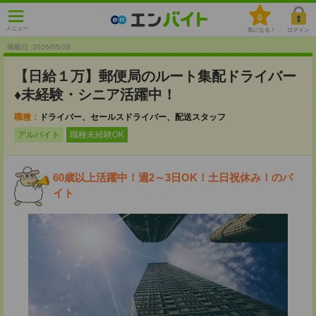
0
メニュー
気になる！
ログイン
掲載日 :2026
/
05
/
28
【日給１万】郵便局のルート集配ドライバー
♦未経験・シニア活躍中！
職種：
ドライバー、セールスドライバー、配送スタッフ
アルバイト
職種未経験OK
60歳以上活躍中！週2～3日OK！土日祝休み！のバ
イト