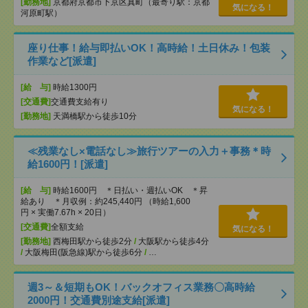
[勤務地]
京都府京都市下京区真町（最寄り駅：京都
気になる！
河原町駅）
座り仕事！給与即払いOK！高時給！土日休み！包装
作業など[派遣]
[給 与]
時給1300円
[交通費]
交通費支給有り
気になる！
[勤務地]
天満橋駅から徒歩10分
≪残業なし×電話なし≫旅行ツアーの入力＋事務＊時
給1600円！[派遣]
[給 与]
時給1600円 ＊日払い・週払いOK ＊昇
給あり ＊月収例：約245,440円 （時給1,600
円 × 実働7.67h × 20日）
[交通費]
全額支給
気になる！
[勤務地]
西梅田駅から徒歩2分
/
大阪駅から徒歩4分
/
大阪梅田(阪急線)駅から徒歩6分
/
…
週3～＆短期もOK！バックオフィス業務〇高時給
2000円！交通費別途支給[派遣]