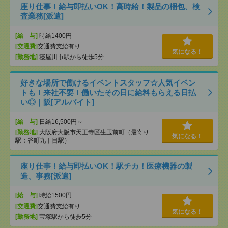
座り仕事！給与即払いOK！高時給！製品の梱包、検
査業務[派遣]
[給 与]
時給1400円
[交通費]
交通費支給有り
気になる！
[勤務地]
寝屋川市駅から徒歩5分
好きな場所で働けるイベントスタッフ☆人気イベン
トも！来社不要！働いたその日に給料もらえる日払
い◎｜阪[アルバイト]
[給 与]
日給16,500円～
[勤務地]
大阪府大阪市天王寺区生玉前町（最寄り
気になる！
駅：谷町九丁目駅）
座り仕事！給与即払いOK！駅チカ！医療機器の製
造、事務[派遣]
[給 与]
時給1500円
[交通費]
交通費支給有り
気になる！
[勤務地]
宝塚駅から徒歩5分