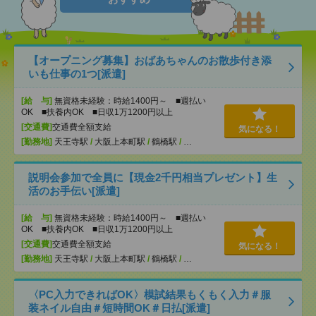
【オープニング募集】おばあちゃんのお散歩付き添
いも仕事の1つ[派遣]
[給 与]
無資格未経験：時給1400円～ ■週払い
OK ■扶養内OK ■日収1万1200円以上
[交通費]
交通費全額支給
気になる！
[勤務地]
天王寺駅
/
大阪上本町駅
/
鶴橋駅
/
…
説明会参加で全員に【現金2千円相当プレゼント】生
活のお手伝い[派遣]
[給 与]
無資格未経験：時給1400円～ ■週払い
OK ■扶養内OK ■日収1万1200円以上
[交通費]
交通費全額支給
気になる！
[勤務地]
天王寺駅
/
大阪上本町駅
/
鶴橋駅
/
…
〈PC入力できればOK〉模試結果もくもく入力＃服
装ネイル自由＃短時間OK＃日払[派遣]