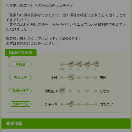
＼実際に就業された方からの声はコチラ／
「就業前に職場見学ができたので、働く環境が確認でき安心して働くことが
できました！」
「業務の流れや対応方法を、分かりやすいマニュアルと研修制度で教えてい
ただけました！」
就業後も弊社スタッフにいつでも相談OKです！
まずはお気軽にご応募ください！
職場の雰囲気
年齢層
20代
30
40
50
60
男女比率
女性
男性
職場の様子
活気あり
しずか
仕事の仕方
テキパキ
コツコツ
募集情報