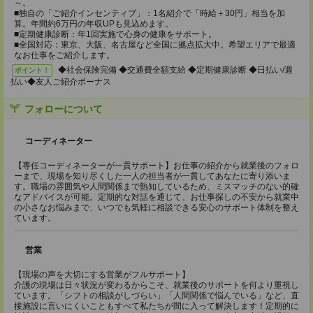
～。
■独自の「ご紹介インセンティブ」：1名紹介で「時給＋30円」相当を加
算。年間約6万円の年収UPも見込めます。
■定期健康診断：年1回実施で心身の健康をサポート。
■全国対応：東京、大阪、名古屋など全国に拠点拡大中。希望エリアで最適
なお仕事をご紹介します。
◆社会保険完備 ◆交通費全額支給 ◆定期健康診断 ◆日払い/週
ポイント！
払い◆友人ご紹介ボーナス
フォローについて
コーディネーター
【専任コーディネーターが一貫サポート】お仕事の紹介から就業後のフォロ
ーまで、現場を知り尽くした一人の担当者が一貫してあなたに寄り添いま
す。職場の雰囲気や人間関係まで熟知しているため、ミスマッチのない的確
なアドバイスが可能。定期的な対話を通じて、お仕事探しの不安から就業中
の小さなお悩みまで、いつでも気軽に相談できる安心のサポート体制を整え
ています。
営業
【現場の声を大切にする営業がフルサポート】
介護の現場は日々状況が変わるからこそ、就業後のサポートを何より重視し
ています。「シフトの相談がしづらい」「人間関係で悩んでいる」など、直
接施設に言いにくいこともすべて私たちが間に入って解決します！定期的に