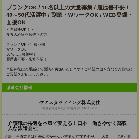
ブランクOK / 10名以上の大量募集 / 履歴書不要 /
40～50代活躍中 / 副業・WワークOK / WEB登録・
面接OK
＜無資格OK！＞
介護の経験をお持ちの方
ブランクOK・年齢不問！
WワークOK
10名以上募集中！
履歴書不要・来社不要！
＊応募後はお電話にて面談を実施いたします！ご希望の働き方などお気軽に
ご要望をお伝えください。
派遣会社情報
ケアスタッフィング株式会社
労働者派遣事業許可番号:派 13-316934
介護職の待遇を本気で変える！日本一働きやすく高収
入な派遣会社
介護・医療業界は社会に欠かせない重要な存在ですが、「大変」「待遇が見