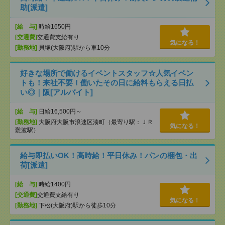
助[派遣]
[給 与]
時給1650円
[交通費]
交通費支給有り
気になる！
[勤務地]
貝塚(大阪府)駅から車10分
好きな場所で働けるイベントスタッフ☆人気イベン
トも！来社不要！働いたその日に給料もらえる日払
い◎｜阪[アルバイト]
[給 与]
日給16,500円～
[勤務地]
大阪府大阪市浪速区湊町（最寄り駅：ＪＲ
気になる！
難波駅）
給与即払いOK！高時給！平日休み！パンの梱包・出
荷[派遣]
[給 与]
時給1400円
[交通費]
交通費支給有り
気になる！
[勤務地]
下松(大阪府)駅から徒歩10分