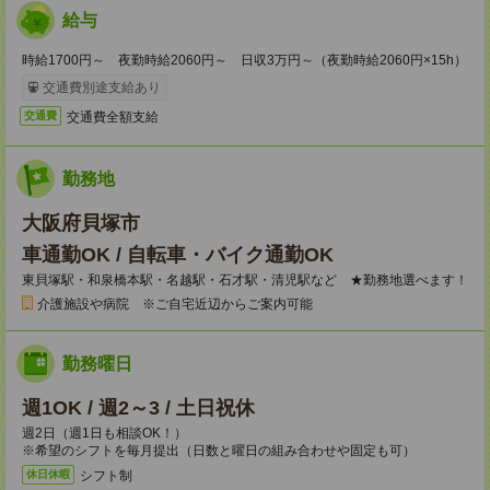
給与
時給1700円～ 夜勤時給2060円～ 日収3万円～（夜勤時給2060円×15h）
交通費別途支給あり
交通費全額支給
交通費
勤務地
大阪府貝塚市
車通勤OK / 自転車・バイク通勤OK
東貝塚駅・和泉橋本駅・名越駅・石才駅・清児駅など ★勤務地選べます！
介護施設や病院 ※ご自宅近辺からご案内可能
勤務曜日
週1OK / 週2～3 / 土日祝休
週2日（週1日も相談OK！）
※希望のシフトを毎月提出（日数と曜日の組み合わせや固定も可）
シフト制
休日休暇