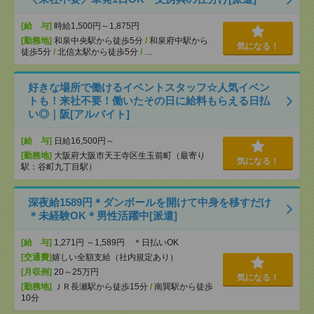
[給 与]
時給1,500円～1,875円
[勤務地]
和泉中央駅から徒歩5分
/
和泉府中駅から
気になる！
徒歩5分
/
北信太駅から徒歩5分
/
…
好きな場所で働けるイベントスタッフ☆人気イベン
トも！来社不要！働いたその日に給料もらえる日払
い◎｜阪[アルバイト]
[給 与]
日給16,500円～
[勤務地]
大阪府大阪市天王寺区生玉前町（最寄り
気になる！
駅：谷町九丁目駅）
深夜給1589円＊ダンボールを開けて中身を移すだけ
＊未経験OK＊男性活躍中[派遣]
[給 与]
1,271円 ～1,589円 ＊日払いOK
[交通費]
嬉しい全額支給（社内規定あり）
[月収例]
20～25万円
気になる！
[勤務地]
ＪＲ長瀬駅から徒歩15分
/
南巽駅から徒歩
10分