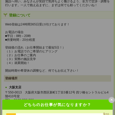
施設へ伺い、みなさんが笑顔で気持ちよく働けるよう、全力で交渉・調整を
行います。一人で抱え込まずに、まずは何でも頼ってくださいね！
登録について
Web登録は24時間365日受け付けております！
お電話の場合
■平日：8時～20時
■所要時間：20分程度
登録後の流れ（お仕事開始まで最短5日！）
（１）お電話でのご希望のヒアリング
（２）お仕事のご案内
（３）実際の施設見学
（４）就業開始！
開始時期や希望休の調整など、何でもお伝え下さい！
登録場所
大阪支店
〒550-0013 大阪府大阪市西区新町1丁目3番12号 四ツ橋セントラルビル4
階410号室
×
TEL：0120-936-286
担当：担当者
どちらのお仕事が気になりますか？
東京本社
1
/10