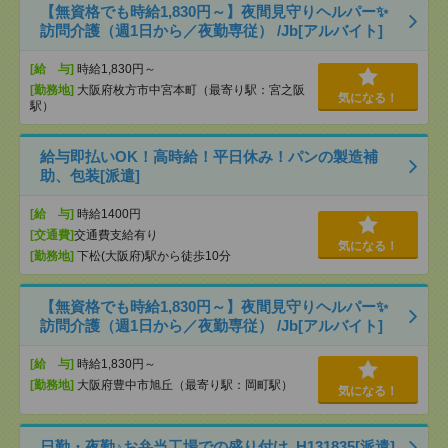
【無資格でも時給1,830円～】夜間見守りヘルパー✨
訪問介護（週1日から／夜勤専従） /Jb[アルバイト]
[給 与]
時給1,830円～
[勤務地]
大阪府枚方市中宮本町（最寄り駅：宮之阪
気になる！
駅）
給与即払いOK！高時給！平日休み！パンの製造補
助、包装[派遣]
[給 与]
時給1400円
[交通費]
交通費支給有り
気になる！
[勤務地]
下松(大阪府)駅から徒歩10分
【無資格でも時給1,830円～】夜間見守りヘルパー✨
訪問介護（週1日から／夜勤専従） /Jb[アルバイト]
[給 与]
時給1,830円～
[勤務地]
大阪府豊中市旭丘（最寄り駅：岡町駅）
気になる！
日勤・夜勤♪お弁当工場での盛り付け_H131835[派遣]