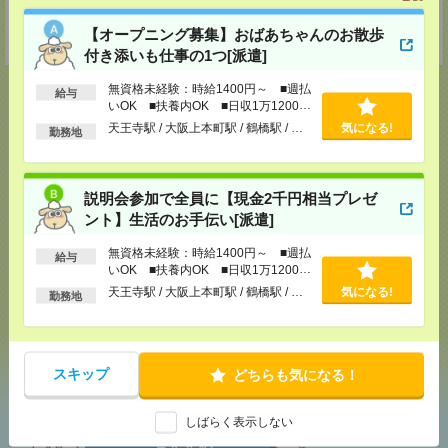
〒101-0034 東京都千代田区神田東紺屋町２８－１ VORT神田2 7F
TEL：0120-936-286
【オープニング募集】おばあちゃんのお散歩
担当：担当者
付き添いも仕事の1つ[派遣]
無資格未経験：時給1400円～ ■週払
給与
いOK ■扶養内OK ■日収1万1200円
以上
天王寺駅 / 大阪上本町駅 / 鶴橋駅 / …
気になる!
勤務地
応募ページへ
説明会参加で全員に【現金2千円相当プレゼ
気になる！
電話応募
ント】生活のお手伝い[派遣]
無資格未経験：時給1400円～ ■週払
給与
いOK ■扶養内OK ■日収1万1200円
メール
LINE
で送る
で送る
以上
天王寺駅 / 大阪上本町駅 / 鶴橋駅 / …
気になる!
勤務地
シェア
ツイート
ブックマーク
スキップ
どちらも気になる！
しばらく表示しない
あなたの閲覧履歴からの
おすすめ