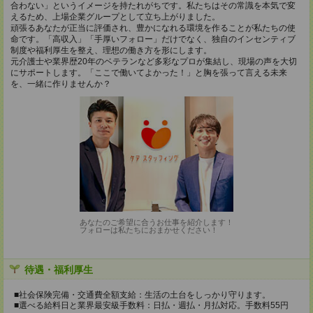
合わない」というイメージを持たれがちです。私たちはその常識を本気で変
えるため、上場企業グループとして立ち上がりました。
頑張るあなたが正当に評価され、豊かになれる環境を作ることが私たちの使
命です。「高収入」「手厚いフォロー」だけでなく、独自のインセンティブ
制度や福利厚生を整え、理想の働き方を形にします。
元介護士や業界歴20年のベテランなど多彩なプロが集結し、現場の声を大切
にサポートします。「ここで働いてよかった！」と胸を張って言える未来
を、一緒に作りませんか？
あなたのご希望に合うお仕事を紹介します！
フォローは私たちにおまかせください！
待遇・福利厚生
■社会保険完備・交通費全額支給：生活の土台をしっかり守ります。
■選べる給料日と業界最安級手数料：日払・週払・月払対応。手数料55円