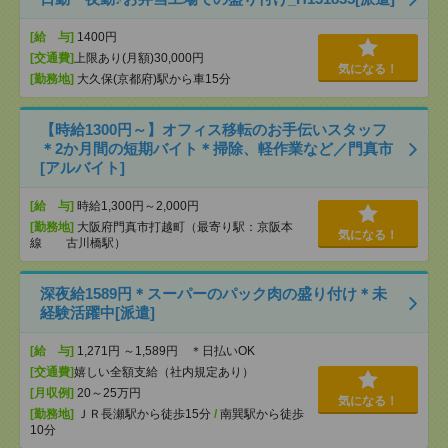
[給 与]
1400円
[交通費]
上限あり(月額)30,000円
気になる！
[勤務地]
大久保(京都府)駅から車15分
【時給1300円～】オフィス移転のお手伝いスタッフ
＊2か月間の短期バイト＊掃除、軽作業など／門真市
[アルバイト]
[給 与]
時給1,300円～2,000円
[勤務地]
大阪府門真市打越町（最寄り駅：京阪本
気になる！
線 古川橋駅）
深夜給1589円＊スーパーのパック肉の盛り付け＊未
経験活躍中[派遣]
[給 与]
1,271円 ～1,589円 ＊日払いOK
[交通費]
嬉しい全額支給（社内規定あり）
[月収例]
20～25万円
気になる！
[勤務地]
ＪＲ長瀬駅から徒歩15分
/
南巽駅から徒歩
10分