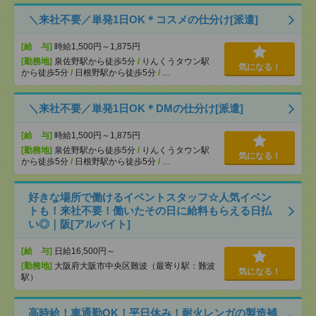
＼来社不要／単発1日OK＊コスメの仕分け[派遣]
[給 与]
時給1,500円～1,875円
[勤務地]
泉佐野駅から徒歩5分
/
りんくうタウン駅
気になる！
から徒歩5分
/
日根野駅から徒歩5分
/
…
＼来社不要／単発1日OK＊DMの仕分け[派遣]
[給 与]
時給1,500円～1,875円
[勤務地]
泉佐野駅から徒歩5分
/
りんくうタウン駅
気になる！
から徒歩5分
/
日根野駅から徒歩5分
/
…
好きな場所で働けるイベントスタッフ☆人気イベン
トも！来社不要！働いたその日に給料もらえる日払
い◎｜阪[アルバイト]
[給 与]
日給16,500円～
[勤務地]
大阪府大阪市中央区難波（最寄り駅：難波
気になる！
駅）
高時給！車通勤OK！平日休み！耐火レンガの製造補