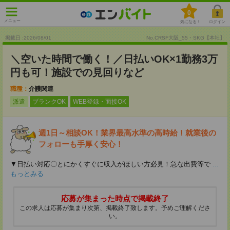
0
メニュー
気になる！
ログイン
掲載日 :2026
/
08
/
01
No.CRSF大阪_55・SKG【本社】
＼空いた時間で働く！／日払いOK×1勤務3万
円も可！施設での見回りなど
職種：
介護関連
派遣
ブランクOK
WEB登録・面接OK
週1日～相談OK！業界最高水準の高時給！就業後の
フォローも手厚く安心！
▼日払い対応〇とにかくすぐに収入がほしい方必見！急な出費等で
...
もっとみる
応募が集まった時点で掲載終了
この求人は応募が集まり次第、掲載終了致します。予めご理解くださ
い。