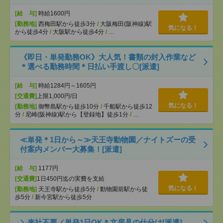
[給 与]
時給1600円
[勤務地]
西梅田駅から徒歩3分
/
大阪梅田(阪神線)駅
気になる！
から徒歩4分
/
大阪駅から徒歩4分
/
…
《即日・単発勤務OK》大人気！書類の封入作業など
＊選べる勤務時間＊日払い手渡し〇[派遣]
[給 与]
時給1284円～1605円
[交通費]
上限1,000円/日
気になる！
[勤務地]
御幣島駅から徒歩10分
/
千船駅から徒歩12
分
/
尼崎(阪神線)駅から【登録地】徒歩1分
/
…
≪単発＊1日から～≫天王寺動物園／ナイトズーの受
付案内メンバー大募集！[派遣]
[給 与]
1177円
[交通費]
1日450円迄の実費を支給
気になる！
[勤務地]
天王寺駅から徒歩5分
/
動物園前駅から徒
歩5分
/
新今宮駅から徒歩5分
＼来社不要／単発1日OK＊文房具の仕分け[派遣]