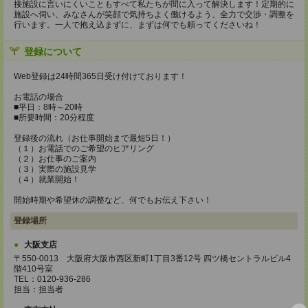
接施設に言いにくいこともすべて私たちが間に入って解決します！定期的に
施設へ伺い、みなさんが笑顔で気持ちよく働けるよう、全力で交渉・調整を
行います。一人で抱え込まずに、まずは何でも頼ってくださいね！
登録について
Web登録は24時間365日受け付けております！
お電話の場合
■平日：8時～20時
■所要時間：20分程度
登録後の流れ（お仕事開始まで最短5日！）
（１）お電話でのご希望のヒアリング
（２）お仕事のご案内
（３）実際の施設見学
（４）就業開始！
開始時期や希望休の調整など、何でもお伝え下さい！
登録場所
大阪支店
〒550-0013 大阪府大阪市西区新町1丁目3番12号 四ツ橋セントラルビル4
階410号室
TEL：0120-936-286
担当：担当者