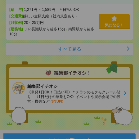
[給 与]
1,271円 ～1,589円 ＊日払いOK
[交通費]
嬉しい全額支給（社内規定あり）
[月収例]
20～25万円
気になる！
[勤務地]
ＪＲ長瀬駅から徒歩15分
/
南巽駅から徒歩
10分
すべて見る
編集部イチオシ
《単発1日OK！日払い可》＊チラシのモクモクシール貼
り、《1日だけの単発もOK》イベントや展示会場での設
営・撤去など
(8/7UP!)