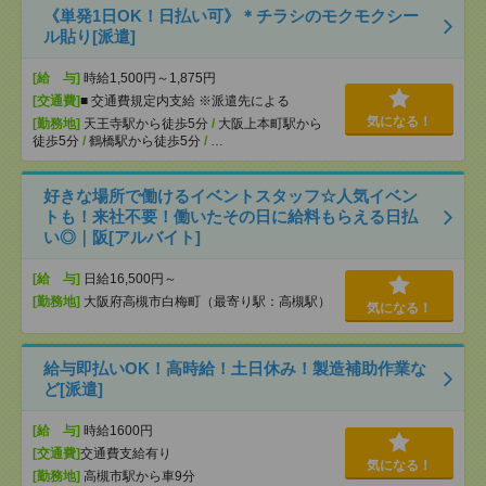
《単発1日OK！日払い可》＊チラシのモクモクシー
ル貼り[派遣]
[給 与]
時給1,500円～1,875円
[交通費]
■ 交通費規定内支給 ※派遣先による
気になる！
[勤務地]
天王寺駅から徒歩5分
/
大阪上本町駅から
徒歩5分
/
鶴橋駅から徒歩5分
/
…
好きな場所で働けるイベントスタッフ☆人気イベン
トも！来社不要！働いたその日に給料もらえる日払
い◎｜阪[アルバイト]
[給 与]
日給16,500円～
[勤務地]
大阪府高槻市白梅町（最寄り駅：高槻駅）
気になる！
給与即払いOK！高時給！土日休み！製造補助作業な
ど[派遣]
[給 与]
時給1600円
[交通費]
交通費支給有り
気になる！
[勤務地]
高槻市駅から車9分