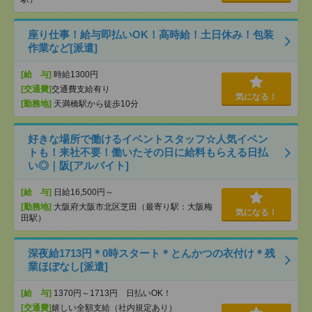
座り仕事！給与即払いOK！高時給！土日休み！包装
作業など[派遣]
[給 与]
時給1300円
[交通費]
交通費支給有り
気になる！
[勤務地]
天満橋駅から徒歩10分
好きな場所で働けるイベントスタッフ☆人気イベン
トも！来社不要！働いたその日に給料もらえる日払
い◎｜阪[アルバイト]
[給 与]
日給16,500円～
[勤務地]
大阪府大阪市北区芝田（最寄り駅：大阪梅
気になる！
田駅）
深夜給1713円＊0時スタート＊とんかつの衣付け＊残
業ほぼなし[派遣]
[給 与]
1370円～1713円 日払いOK！
[交通費]
嬉しい全額支給（社内規定あり）