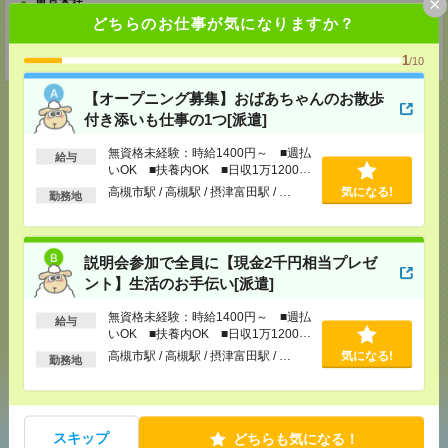
×
東京本社
どちらのお仕事が気になりますか？
〒101-0034 東京都千代田区神田東紺屋町２８－１ VORT神田2 7F
TEL：0120-936-286
担当：担当者
1
/10
【オープニング募集】おばあちゃんのお散歩
付き添いも仕事の1つ[派遣]
無資格未経験：時給1400円～ ■週払
給与
応募ページへ
いOK ■扶養内OK ■日収1万1200円
以上
高槻市駅 / 高槻駅 / 摂津富田駅 / …
気になる!
勤務地
気になる！
電話応募
説明会参加で全員に【現金2千円相当プレゼ
ント】生活のお手伝い[派遣]
メール
LINE
で送る
で送る
無資格未経験：時給1400円～ ■週払
給与
いOK ■扶養内OK ■日収1万1200円
以上
高槻市駅 / 高槻駅 / 摂津富田駅 / …
気になる!
勤務地
シェア
ツイート
ブックマーク
スキップ
どちらも気になる！
あなたの閲覧履歴からの