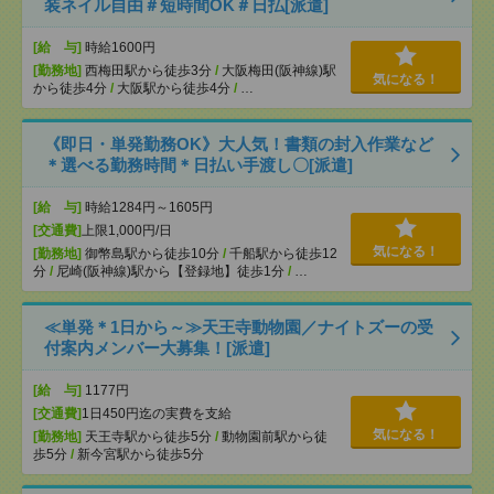
装ネイル自由＃短時間OK＃日払[派遣]
[給 与]
時給1600円
[勤務地]
西梅田駅から徒歩3分
/
大阪梅田(阪神線)駅
気になる！
から徒歩4分
/
大阪駅から徒歩4分
/
…
《即日・単発勤務OK》大人気！書類の封入作業など
＊選べる勤務時間＊日払い手渡し〇[派遣]
[給 与]
時給1284円～1605円
[交通費]
上限1,000円/日
気になる！
[勤務地]
御幣島駅から徒歩10分
/
千船駅から徒歩12
分
/
尼崎(阪神線)駅から【登録地】徒歩1分
/
…
≪単発＊1日から～≫天王寺動物園／ナイトズーの受
付案内メンバー大募集！[派遣]
[給 与]
1177円
[交通費]
1日450円迄の実費を支給
気になる！
[勤務地]
天王寺駅から徒歩5分
/
動物園前駅から徒
歩5分
/
新今宮駅から徒歩5分