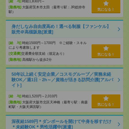
[給 与]
時給1,830円～
[勤務地]
大阪府茨木市太田（最寄り駅：JR総持寺
気になる！
駅）
身だしなみ自由度高め！選べる制服【ファンケル】
販売＠高槻阪急[派遣]
[給 与]
時給1500円～1700円 ※ご経験・スキル
により考慮致します
[交通費]
交通費全額支給（規定あり）
気になる！
[勤務地]
高槻駅から徒歩2分
50年以上続く安定企業／コスモグループ／実務未経
験OK／週1日・2h～／資格が活きる訪問介護[アルバ
イト]
[給 与]
時給1,520円～2,010円
[勤務地]
大阪府大阪市北区天神橋（最寄り駅：南森
気になる！
町駅・大阪天満宮駅）
深夜給1589円＊ダンボールを開けて中身を移すだけ
＊未経験OK＊男性活躍中[派遣]