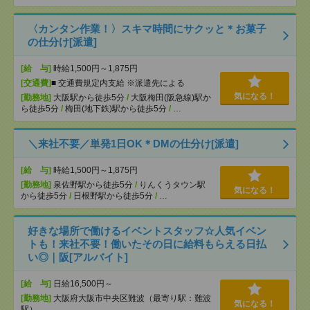
〈カンタン作業！〉スキマ時間にサクッと＊お菓子
の仕分け[派遣]
[給 与]
時給1,500円～1,875円
[交通費]
■ 交通費規定内支給 ※派遣先による
気になる！
[勤務地]
大阪駅から徒歩5分
/
大阪梅田(阪急線)駅か
ら徒歩5分
/
梅田(地下鉄)駅から徒歩5分
/
…
＼来社不要／単発1日OK＊DMの仕分け[派遣]
[給 与]
時給1,500円～1,875円
[勤務地]
泉佐野駅から徒歩5分
/
りんくうタウン駅
気になる！
から徒歩5分
/
日根野駅から徒歩5分
/
…
好きな場所で働けるイベントスタッフ☆人気イベン
トも！来社不要！働いたその日に給料もらえる日払
い◎｜阪[アルバイト]
[給 与]
日給16,500円～
[勤務地]
大阪府大阪市中央区難波（最寄り駅：難波
気になる！
駅）