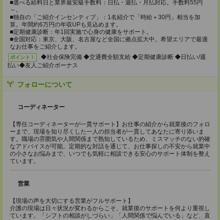
■選べる給料日と業界最安級手数料：日払・週払・月払対応。手数料55円
～。
■独自の「ご紹介インセンティブ」：1名紹介で「時給＋30円」相当を加
算。年間約6万円の年収UPも見込めます。
■定期健康診断：年1回実施で心身の健康をサポート。
■全国対応：東京、大阪、名古屋など全国に拠点拡大中。希望エリアで最適
なお仕事をご紹介します。
◆社会保険完備 ◆交通費全額支給 ◆定期健康診断 ◆日払い/週
ポイント！
払い◆友人ご紹介ボーナス
フォローについて
コーディネーター
【専任コーディネーターが一貫サポート】お仕事の紹介から就業後のフォロ
ーまで、現場を知り尽くした一人の担当者が一貫してあなたに寄り添いま
す。職場の雰囲気や人間関係まで熟知しているため、ミスマッチのない的確
なアドバイスが可能。定期的な対話を通じて、お仕事探しの不安から就業中
の小さなお悩みまで、いつでも気軽に相談できる安心のサポート体制を整え
ています。
営業
【現場の声を大切にする営業がフルサポート】
介護の現場は日々状況が変わるからこそ、就業後のサポートを何より重視し
ています。「シフトの相談がしづらい」「人間関係で悩んでいる」など、直