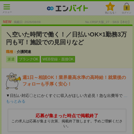
0
メニュー
気になる！
ログイン
NEW
掲載日 :2026
/
08
/
09
No.CRSF大阪_27・SKG【本社】
＼空いた時間で働く！／日払いOK×1勤務3万
円も可！施設での見回りなど
職種：
介護関連
派遣
ブランクOK
WEB登録・面接OK
週1日～相談OK！業界最高水準の高時給！就業後の
フォローも手厚く安心！
▼日払い対応〇とにかくすぐに収入がほしい方必見！急な出費等で
...
もっとみる
応募が集まった時点で掲載終了
この求人は応募が集まり次第、掲載終了致します。予めご理解くださ
い。