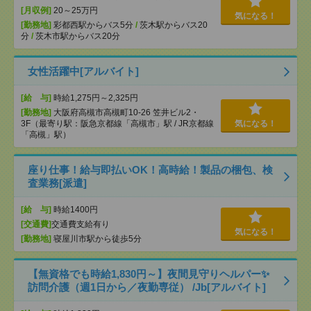
[月収例]
20～25万円
気になる！
[勤務地]
彩都西駅からバス5分
/
茨木駅からバス20
分
/
茨木市駅からバス20分
女性活躍中[アルバイト]
[給 与]
時給1,275円～2,325円
[勤務地]
大阪府高槻市高槻町10-26 笠井ビル2・
3F（最寄り駅：阪急京都線「高槻市」駅 / JR京都線
気になる！
「高槻」駅）
座り仕事！給与即払いOK！高時給！製品の梱包、検
査業務[派遣]
[給 与]
時給1400円
[交通費]
交通費支給有り
気になる！
[勤務地]
寝屋川市駅から徒歩5分
【無資格でも時給1,830円～】夜間見守りヘルパー✨
訪問介護（週1日から／夜勤専従） /Jb[アルバイト]