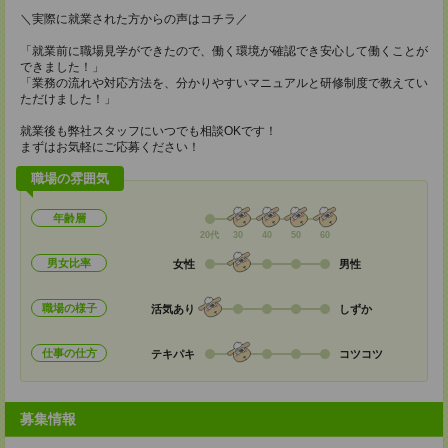
＼実際に就業された方からの声はコチラ／
「就業前に職場見学ができたので、働く環境が確認でき安心して働くことが
できました！」
「業務の流れや対応方法を、分かりやすいマニュアルと研修制度で教えてい
ただけました！」
就業後も弊社スタッフにいつでも相談OKです！
まずはお気軽にご応募ください！
職場の雰囲気
年齢層
20代
30
40
50
60
男女比率
女性
男性
職場の様子
活気あり
しずか
仕事の仕方
テキパキ
コツコツ
募集情報