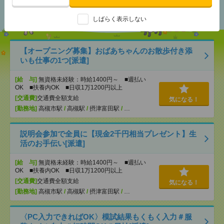
おすすめ
しばらく表示しない
【オープニング募集】おばあちゃんのお散歩付き添
いも仕事の1つ[派遣]
[給 与]
無資格未経験：時給1400円～ ■週払い
OK ■扶養内OK ■日収1万1200円以上
[交通費]
交通費全額支給
気になる！
[勤務地]
高槻市駅
/
高槻駅
/
摂津富田駅
/
…
説明会参加で全員に【現金2千円相当プレゼント】生
活のお手伝い[派遣]
[給 与]
無資格未経験：時給1400円～ ■週払い
OK ■扶養内OK ■日収1万1200円以上
[交通費]
交通費全額支給
気になる！
[勤務地]
高槻市駅
/
高槻駅
/
摂津富田駅
/
…
〈PC入力できればOK〉模試結果もくもく入力＃服