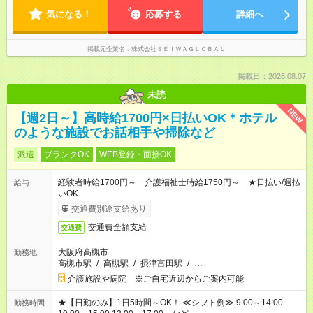
事務、ドライバーなど様々な働き方があります。
気になる！
応募する
詳細へ
掲載元企業名
株式会社ＳＥＩＷＡＧＬＯＢＡＬ
掲載日：2026.08.07
未読
NEW
【週2日～】高時給1700円×日払いOK＊ホテル
のような施設でお話相手や掃除など
派遣
ブランクOK
WEB登録・面接OK
経験者時給1700円～ 介護福祉士時給1750円～ ★日払い/週払
給与
いOK
交通費別途支給あり
交通費全額支給
交通費
大阪府高槻市
勤務地
高槻市駅
/
高槻駅
/
摂津富田駅
/
…
介護施設や病院 ※ご自宅近辺からご案内可能
★【日勤のみ】1日5時間～OK！ ≪シフト例≫ 9:00～14:00
勤務時間