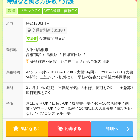
時短など働き方多数＊介護
派遣
ブランクOK
WEB登録・面接OK
時給1700円～
給与
交通費別途支給あり
交通費全額支給
交通費
大阪府高槻市
勤務地
高槻市駅
/
高槻駅
/
摂津富田駅
/
…
介護施設や病院 ※ご自宅近辺からご案内可能
≪シフト例≫ 10:00～15:00（実働5時間） 12:00～17:00（実働
勤務時間
5時間） 上記シフト以外にも、早朝や深夜など希望の時間帯お聞
かせください！ 事前に担当からヒアリングもしますので、ご安
心ください！
3ヵ月までの短期 ※職場が気に入れば、長期もOK！ ★急募！
期間
即日勤務もOK！
週1日からOK
/
日払いOK
/
履歴書不要
/
40～50代活躍中
/
副
特徴
業・WワークOK
/
シフト勤務
/
10名以上の大量募集
/
電話対応
なし
/
パソコンスキル不要
気になる！
応募する
詳細へ