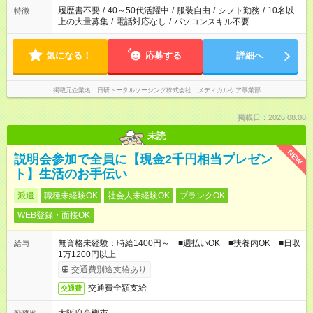
履歴書不要
/
40～50代活躍中
/
服装自由
/
シフト勤務
/
10名以
特徴
上の大量募集
/
電話対応なし
/
パソコンスキル不要
気になる！
応募する
詳細へ
掲載元企業名
日研トータルソーシング株式会社 メディカルケア事業部
掲載日：2026.08.08
未読
NEW
説明会参加で全員に【現金2千円相当プレゼン
ト】生活のお手伝い
派遣
職種未経験OK
社会人未経験OK
ブランクOK
WEB登録・面接OK
無資格未経験：時給1400円～ ■週払いOK ■扶養内OK ■日収
給与
1万1200円以上
交通費別途支給あり
交通費全額支給
交通費