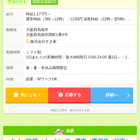
アルバイト
職種未経験OK
時給1,177円～
給与
通常時給（5時～22時）：1230円 深夜時給（22時～翌5時）：
1538円 高校生時給：1177円 【特別手当】早朝手当（5：00-9：
00）時給+150円 【試用期間】試用期間あり 試用期間の長さ：1
大阪府高槻市
勤務地
ヶ月 雇用形態、給与は本採用時と同じです。 試用期間の実態は
大阪府高槻市西町1番4号
30日（※条件変更なし）ですが、切り上げで一ヶ月とさせてい
株式会社すき家
ただきます。 研修制度あり：15時間(研修中も同時給）
シフト制
勤務時間
1日あたりの実働時間：最大8時間/日 0:00-24:00 週2日～・1日
2h～OK ＜シフト例＞ 〇朝帯 5:00-9:00 〇昼帯 9:00-14:00 〇午
後帯 14:00-18:00 〇夜帯 18:00-22:00 〇深夜帯 22:00-翌5:00 基
春・夏・冬休み期間限定
期間
本は固定シフトですが家庭の都合などイレギュラーには対応し
ます♪
副業・WワークOK
特徴
気になる！
応募する
詳細へ
掲載元企業名
株式会社すき家
未読