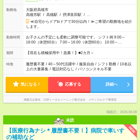
大阪府高槻市
勤務地
高槻市駅
/
高槻駅
/
摂津富田駅
/
…
≪自宅からドアtoドアで30分以内！≫ご希望の勤務地を紹介
します。
お子さんの予定にも柔軟に調整可能です。 シフト例 9:00～
勤務時間
18:00（休憩60分） 7:00～16:00（休憩60分） 10:00～
19:00（休憩60分） ※Wワーク希望の方へ 今ご覧のお仕事で希
望する勤務時間と、もう1つのお仕事の勤務時間の合計が 週40
【現在も積極採用中！急募！】■2カ月～
期間
時間を超えなければOKです。
履歴書不要
/
40～50代活躍中
/
服装自由
/
シフト勤務
/
10名以
特徴
上の大量募集
/
電話対応なし
/
パソコンスキル不要
気になる！
応募する
詳細へ
掲載元企業名
日研トータルソーシング株式会社 メディカルケア事業部
掲載日：2026.08.08
未読
NEW
【医療行為ナシ＊履歴書不要！】病院で車いす
の補助など