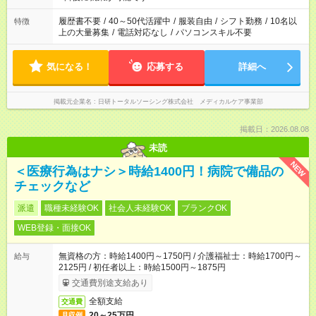
と、もう1つのお仕事の勤務時間。 合計で週40時間を超える場
合は応募できません。
履歴書不要
/
40～50代活躍中
/
服装自由
/
シフト勤務
/
10名以
特徴
上の大量募集
/
電話対応なし
/
パソコンスキル不要
気になる！
応募する
詳細へ
掲載元企業名
日研トータルソーシング株式会社 メディカルケア事業部
掲載日：2026.08.08
未読
NEW
＜医療行為はナシ＞時給1400円！病院で備品の
チェックなど
派遣
職種未経験OK
社会人未経験OK
ブランクOK
WEB登録・面接OK
無資格の方：時給1400円～1750円 / 介護福祉士：時給1700円～
給与
2125円 / 初任者以上：時給1500円～1875円
交通費別途支給あり
全額支給
交通費
20～25万円
月収例