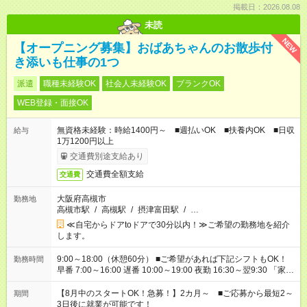
掲載日：2026.08.08
未読
NEW
【オープニング募集】おばあちゃんのお散歩付
き添いも仕事の1つ
派遣
職種未経験OK
社会人未経験OK
ブランクOK
WEB登録・面接OK
無資格未経験：時給1400円～ ■週払いOK ■扶養内OK ■日収
給与
1万1200円以上
交通費別途支給あり
交通費全額支給
交通費
大阪府高槻市
勤務地
高槻市駅
/
高槻駅
/
摂津富田駅
/
…
≪自宅からドアtoドアで30分以内！≫ご希望の勤務地を紹介
します。
9:00～18:00（休憩60分） ■ご希望があれば下記シフトもOK！
勤務時間
早番 7:00～16:00 遅番 10:00～19:00 夜勤 16:30～翌9:30 「家族
と休みを合わせたい」 「余裕を持って夕飯の準備がしたい」
「できれば残業はしたくない」 など、ご希望を教えてください
【8月中のスタートOK！急募！】2カ月～ ■ご応募から最短2～
期間
ね。 ※Wワーク希望の方へ 今ご覧のお仕事で希望する勤務時間
3日後に就業が可能です！