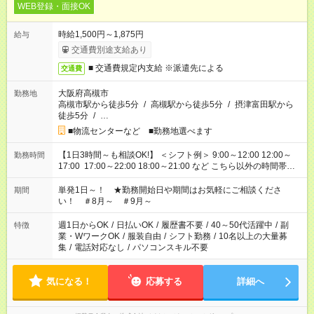
WEB登録・面接OK
時給1,500円～1,875円
給与
交通費別途支給あり
■ 交通費規定内支給 ※派遣先による
交通費
大阪府高槻市
勤務地
高槻市駅から徒歩5分
/
高槻駅から徒歩5分
/
摂津富田駅から
徒歩5分
/
…
■物流センターなど ■勤務地選べます
【1日3時間～も相談OK!】 ＜シフト例＞ 9:00～12:00 12:00～
勤務時間
17:00 17:00～22:00 18:00～21:00 など こちら以外の時間帯も
お気軽にご相談ください！
単発1日～！ ★勤務開始日や期間はお気軽にご相談くださ
期間
い！ ＃8月～ ＃9月～
週1日からOK
/
日払いOK
/
履歴書不要
/
40～50代活躍中
/
副
特徴
業・WワークOK
/
服装自由
/
シフト勤務
/
10名以上の大量募
集
/
電話対応なし
/
パソコンスキル不要
気になる！
応募する
詳細へ