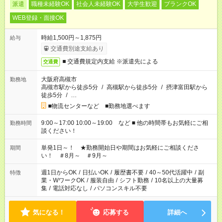
派遣
職種未経験OK
社会人未経験OK
大学生歓迎
ブランクOK
WEB登録・面接OK
時給1,500円～1,875円
給与
交通費別途支給あり
■ 交通費規定内支給 ※派遣先による
交通費
大阪府高槻市
勤務地
高槻市駅から徒歩5分
/
高槻駅から徒歩5分
/
摂津富田駅から
徒歩5分
/
…
■物流センターなど ■勤務地選べます
9:00～17:00 10:00～19:00 など ■ 他の時間帯もお気軽にご相
勤務時間
談ください！
単発1日～！ ★勤務開始日や期間はお気軽にご相談くださ
期間
い！ ＃8月～ ＃9月～
週1日からOK
/
日払いOK
/
履歴書不要
/
40～50代活躍中
/
副
特徴
業・WワークOK
/
服装自由
/
シフト勤務
/
10名以上の大量募
集
/
電話対応なし
/
パソコンスキル不要
気になる！
応募する
詳細へ