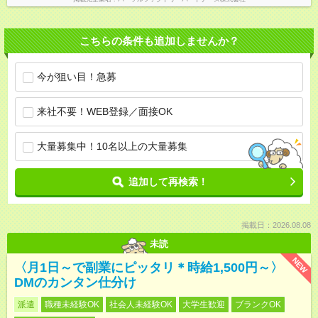
こちらの条件も追加しませんか？
今が狙い目！急募
来社不要！WEB登録／面接OK
大量募集中！10名以上の大量募集
追加して再検索！
掲載日：2026.08.08
未読
NEW
〈月1日～で副業にピッタリ＊時給1,500円～〉
DMのカンタン仕分け
派遣
職種未経験OK
社会人未経験OK
大学生歓迎
ブランクOK