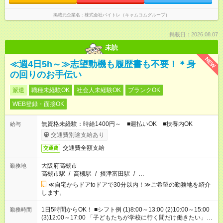
掲載元企業名
株式会社バイトレ（キャムコムグループ）
掲載日：2026.08.07
未読
NEW
≪週4日5h～≫志望動機も履歴書も不要！＊身
の回りのお手伝い
派遣
職種未経験OK
社会人未経験OK
ブランクOK
WEB登録・面接OK
無資格未経験：時給1400円～ ■週払いOK ■扶養内OK
給与
交通費別途支給あり
交通費全額支給
交通費
大阪府高槻市
勤務地
高槻市駅
/
高槻駅
/
摂津富田駅
/
…
≪自宅からドアtoドアで30分以内！≫ご希望の勤務地を紹介
します。
1日5時間からOK！ ■シフト例 (1)8:00～13:00 (2)10:00～15:00
勤務時間
(3)12:00～17:00 「子どもたちが学校に行く間だけ働きたい」