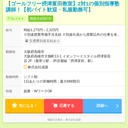
【ゴールフリー摂津富田教室】2対1の個別指導塾
講師！【初バイト歓迎・私服勤務可】
アルバイト
職種未経験OK
時給1,275円～2,325円
給与
※別途授業準備手当支給 ※別途社員から授業以外の仕事を依頼す
ることがあります。その際は事務給を支給します（規定あ
交通費別途支給あり
り）。 【試用期間】試用期間あり 試用期間の長さ：3ヶ月 ※ 雇
用形態と給与に、本採用時と異なる部分があります。 雇用形
大阪府高槻市
勤務地
態：本採用時と同じです。 給与：時給 1,185円 ～ 1,185円 1コ
大阪府高槻市大畑町13-1 イオンフードスタイル摂津富田
マ(80分) ：1580円
店 2F（最寄り駅：JR京都線「摂津富田」駅）
株式会社成基
シフト制
勤務時間
1日あたりの実働時間：最大6時間/日
副業・WワークOK
特徴
気になる！
応募する
詳細へ
掲載元企業名
株式会社成基