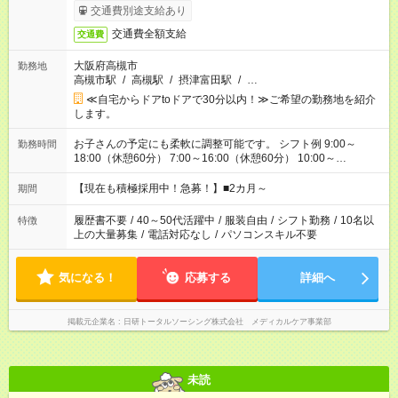
交通費別途支給あり
交通費全額支給
交通費
大阪府高槻市
勤務地
高槻市駅
/
高槻駅
/
摂津富田駅
/
…
≪自宅からドアtoドアで30分以内！≫ご希望の勤務地を紹介
します。
お子さんの予定にも柔軟に調整可能です。 シフト例 9:00～
勤務時間
18:00（休憩60分） 7:00～16:00（休憩60分） 10:00～
19:00（休憩60分） ※Wワーク希望の方へ 今ご覧のお仕事で希
望する勤務時間と、もう1つのお仕事の勤務時間の合計が 週40
【現在も積極採用中！急募！】■2カ月～
期間
時間を超えなければOKです。
履歴書不要
/
40～50代活躍中
/
服装自由
/
シフト勤務
/
10名以
特徴
上の大量募集
/
電話対応なし
/
パソコンスキル不要
気になる！
応募する
詳細へ
掲載元企業名
日研トータルソーシング株式会社 メディカルケア事業部
未読