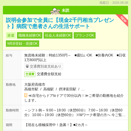
掲載日：2026.08.08
未読
NEW
説明会参加で全員に【現金2千円相当プレゼン
ト】病院で患者さんの生活サポート
派遣
職種未経験OK
社会人未経験OK
ブランクOK
WEB登録・面接OK
無資格未経験：時給1350円～ ■週払いOK ■扶養内OK ■日収
給与
1万800円以上
交通費別途支給あり
交通費全額支給
交通費
大阪府高槻市
勤務地
高槻市駅
/
高槻駅
/
摂津富田駅
/
…
≪自宅からドアtoドアで30分以内！≫ご希望の勤務地を紹介
します。
～シフト例～ 9:00～18:00（休憩60分） 7:00～16:00（休憩60
勤務時間
分） 10:00～19:00（休憩60分） ※Wワーク希望の方へ 今ご覧の
お仕事で希望する勤務時間と、もう1つのお仕事の勤務時間の合
計が 週40時間を超えなければOKです。
【現在も積極採用中！急募！】■2カ月～
期間