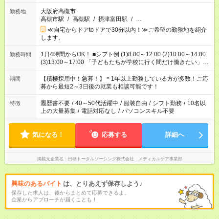
大阪府高槻市
勤務地
高槻市駅
/
高槻駅
/
摂津富田駅
/
…
≪自宅からドアtoドアで30分以内！≫ご希望の勤務地を紹介
します。
1日4時間からOK！ ■シフト例 (1)8:00～12:00 (2)10:00～14:00
勤務時間
(3)13:00～17:00 「子どもたちが学校に行く間だけ働きたい」
「余裕を持って夕飯の準備がしたい」 「午前中は働いて、午後
はプライベートの時間にしたい」 など、ご希望を教えてくださ
【積極採用中！急募！】＊1年以上勤務している方が多数！ご応
期間
いね。 ※Wワーク希望の方へ 今ご覧のお仕事で希望する勤務時
募から最短2～3日後の就業も相談可能です！
間と、もう1つのお仕事の勤務時間。 合計で週40時間を超える
場合は応募できません。
履歴書不要
/
40～50代活躍中
/
服装自由
/
シフト勤務
/
10名以
特徴
上の大量募集
/
電話対応なし
/
パソコンスキル不要
気になる！
応募する
詳細へ
掲載元企業名
日研トータルソーシング株式会社 メディカルケア事業部
興味のあるバイト
は、とりあえず保存しよう♪
保存した求人は、後からまとめて応募できるよ。
企業からアプローチが届くことも！