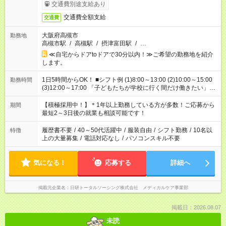
交通費別途支給あり
交通費全額支給
交通費
大阪府高槻市
勤務地
高槻市駅
/
高槻駅
/
摂津富田駅
/
…
≪自宅からドアtoドアで30分以内！≫ご希望の勤務地を紹介
します。
1日5時間からOK！ ■シフト例 (1)8:00～13:00 (2)10:00～15:00
勤務時間
(3)12:00～17:00 「子どもたちが学校に行く間だけ働きたい」
「余裕を持って夕飯の準備がしたい」 「午前中は働いて、午後
はプライベートの時間にしたい」 など、ご希望を教えてくださ
【積極採用中！】＊1年以上勤務している方が多数！ご応募から
期間
いね。 ※Wワーク希望の方へ 今ご覧のお仕事で希望する勤務時
最短2～3日後の就業も相談可能です！
間と、もう1つのお仕事の勤務時間。 合計で週40時間を超える
場合は応募できません。
履歴書不要
/
40～50代活躍中
/
服装自由
/
シフト勤務
/
10名以
特徴
上の大量募集
/
電話対応なし
/
パソコンスキル不要
気になる！
応募する
詳細へ
掲載元企業名
日研トータルソーシング株式会社 メディカルケア事業部
掲載日：2026.08.07
未読