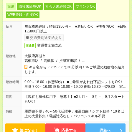
派遣
職種未経験OK
社会人未経験OK
ブランクOK
WEB登録・面接OK
無資格未経験：時給1350円～ ■週払いOK ■扶養内OK ■日収
給与
1万800円以上
交通費別途支給あり
交通費全額支給
交通費
大阪府高槻市
勤務地
高槻市駅
/
高槻駅
/
摂津富田駅
/
…
≪自宅からドアtoドアで30分以内！≫ご希望の勤務地を紹介
します。
9:00～18:00（休憩60分） ■ご希望があれば下記シフトもOK！
勤務時間
早番 7:00～16:00 遅番 10:00～19:00 夜勤 16:30～翌9:30 「家族
と休みを合わせたい」 「余裕を持って夕飯の準備がしたい」
「できれば残業はしたくない」 など、ご希望を教えてください
【現在も積極採用中！急募！】■2カ月～ 8月～、9月スタート
期間
ね。 ※Wワーク希望の方へ 今ご覧のお仕事で希望する勤務時間
もOK！
と、もう1つのお仕事の勤務時間が 合計で週40時間を超える場
合は応募できません。
履歴書不要
/
40～50代活躍中
/
服装自由
/
シフト勤務
/
10名以
特徴
上の大量募集
/
電話対応なし
/
パソコンスキル不要
気になる！
応募する
詳細へ