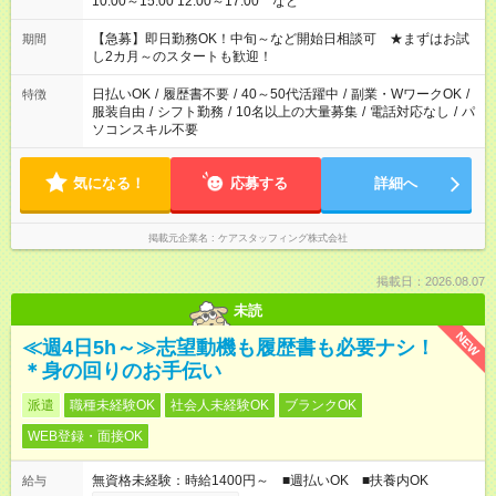
10:00～15:00 12:00～17:00 など
【急募】即日勤務OK！中旬～など開始日相談可 ★まずはお試
期間
し2カ月～のスタートも歓迎！
日払いOK
/
履歴書不要
/
40～50代活躍中
/
副業・WワークOK
/
特徴
服装自由
/
シフト勤務
/
10名以上の大量募集
/
電話対応なし
/
パ
ソコンスキル不要
気になる！
応募する
詳細へ
掲載元企業名
ケアスタッフィング株式会社
掲載日：2026.08.07
未読
NEW
≪週4日5h～≫志望動機も履歴書も必要ナシ！
＊身の回りのお手伝い
派遣
職種未経験OK
社会人未経験OK
ブランクOK
WEB登録・面接OK
無資格未経験：時給1400円～ ■週払いOK ■扶養内OK
給与