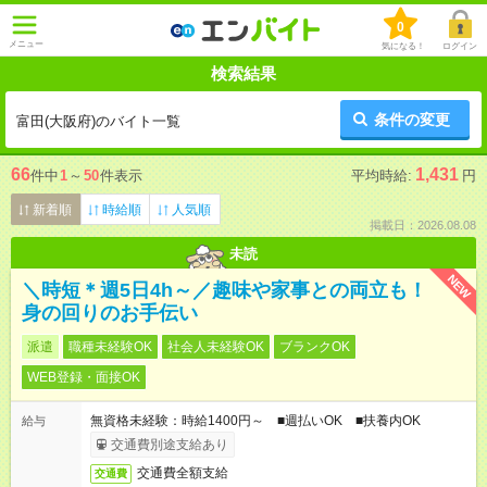
0
メニュー
気になる！
ログイン
検索結果
条件の変更
富田(大阪府)のバイト一覧
66
1,431
件中
1
～
50
件表示
平均時給:
円
新着順
時給順
人気順
掲載日：2026.08.08
未読
NEW
＼時短＊週5日4h～／趣味や家事との両立も！
身の回りのお手伝い
派遣
職種未経験OK
社会人未経験OK
ブランクOK
WEB登録・面接OK
無資格未経験：時給1400円～ ■週払いOK ■扶養内OK
給与
交通費別途支給あり
交通費全額支給
交通費