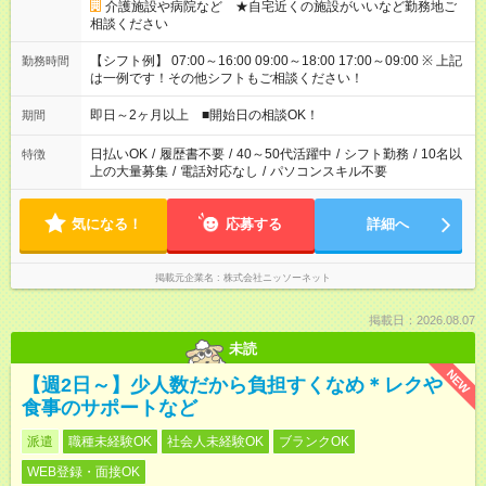
介護施設や病院など ★自宅近くの施設がいいなど勤務地ご
相談ください
【シフト例】 07:00～16:00 09:00～18:00 17:00～09:00 ※ 上記
勤務時間
は一例です！その他シフトもご相談ください！
即日～2ヶ月以上 ■開始日の相談OK！
期間
日払いOK
/
履歴書不要
/
40～50代活躍中
/
シフト勤務
/
10名以
特徴
上の大量募集
/
電話対応なし
/
パソコンスキル不要
気になる！
応募する
詳細へ
掲載元企業名
株式会社ニッソーネット
掲載日：2026.08.07
未読
NEW
【週2日～】少人数だから負担すくなめ＊レクや
食事のサポートなど
派遣
職種未経験OK
社会人未経験OK
ブランクOK
WEB登録・面接OK