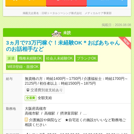
掲載元企業名
日研トータルソーシング株式会社 メディカルケア事業部
掲載日：2026.08.08
未読
NEW
3ヵ月で73万円稼ぐ！未経験OK＊おばあちゃん
のお話相手など
派遣
職種未経験OK
社会人未経験OK
ブランクOK
WEB登録・面接OK
無資格の方：時給1400円～1750円 / 介護福祉士：時給1700円～
給与
2125円 / 初任者以上：時給1500円～1875円
交通費別途支給あり
全額支給
交通費
大阪府高槻市
勤務地
高槻市駅
/
高槻駅
/
摂津富田駅
/
…
介護施設や病院など ★自宅近くの施設がいいなど勤務地ご
相談ください