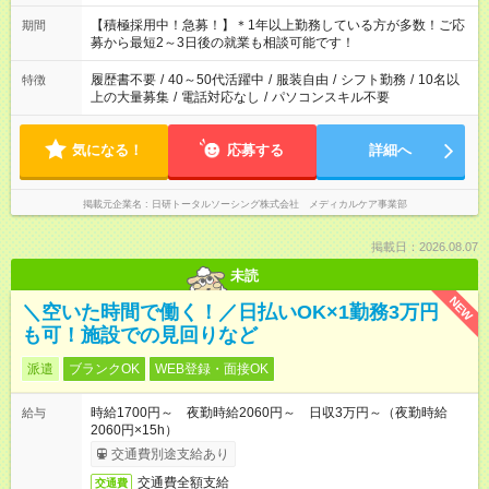
「余裕を持って夕飯の準備がしたい」 「午前中は働いて、午後
はプライベートの時間にしたい」 など、ご希望を教えてくださ
【積極採用中！急募！】＊1年以上勤務している方が多数！ご応
期間
いね。 ※Wワーク希望の方へ 今ご覧のお仕事で希望する勤務時
募から最短2～3日後の就業も相談可能です！
間と、もう1つのお仕事の勤務時間。 合計で週40時間を超える
場合は応募できません。
履歴書不要
/
40～50代活躍中
/
服装自由
/
シフト勤務
/
10名以
特徴
上の大量募集
/
電話対応なし
/
パソコンスキル不要
気になる！
応募する
詳細へ
掲載元企業名
日研トータルソーシング株式会社 メディカルケア事業部
掲載日：2026.08.07
未読
NEW
＼空いた時間で働く！／日払いOK×1勤務3万円
も可！施設での見回りなど
派遣
ブランクOK
WEB登録・面接OK
時給1700円～ 夜勤時給2060円～ 日収3万円～（夜勤時給
給与
2060円×15h）
交通費別途支給あり
交通費全額支給
交通費