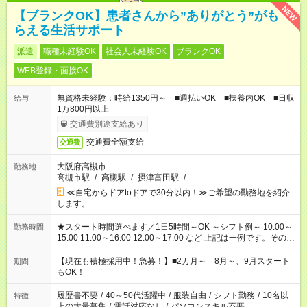
NEW
【ブランクOK】患者さんから”ありがとう”がも
らえる生活サポート
派遣
職種未経験OK
社会人未経験OK
ブランクOK
WEB登録・面接OK
無資格未経験：時給1350円～ ■週払いOK ■扶養内OK ■日収
給与
1万800円以上
交通費別途支給あり
交通費全額支給
交通費
大阪府高槻市
勤務地
高槻市駅
/
高槻駅
/
摂津富田駅
/
…
≪自宅からドアtoドアで30分以内！≫ご希望の勤務地を紹介
します。
★スタート時間選べます／1日5時間～OK ～シフト例～ 10:00～
勤務時間
15:00 11:00～16:00 12:00～17:00 など 上記は一例です。その他
シフトもご相談ください。 ※Wワークの場合当社と合わせて法
定労働時間が週40時間を超えなければOKです。
【現在も積極採用中！急募！】■2カ月～ 8月～、9月スタート
期間
もOK！
履歴書不要
/
40～50代活躍中
/
服装自由
/
シフト勤務
/
10名以
特徴
上の大量募集
/
電話対応なし
/
パソコンスキル不要