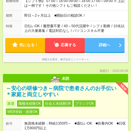
【シフト例】 07:00～16:00 09:00～18:00 17:00～09:00 ※ 上記
勤務時間
は一例です！その他シフトもご相談ください！
即日～2ヶ月以上 ■開始日の相談OK！
期間
日払いOK
/
履歴書不要
/
40～50代活躍中
/
シフト勤務
/
10名以
特徴
上の大量募集
/
電話対応なし
/
パソコンスキル不要
気になる！
応募する
詳細へ
掲載元企業名
株式会社ニッソーネット
掲載日：2026.08.08
未読
NEW
～安心の研修つき～病院で患者さんのお手伝い
＊家庭と両立しやすい
派遣
職種未経験OK
社会人未経験OK
ブランクOK
WEB登録・面接OK
無資格未経験：時給1350円～ ■週払いOK ■扶養内OK ■日収
給与
1万800円以上