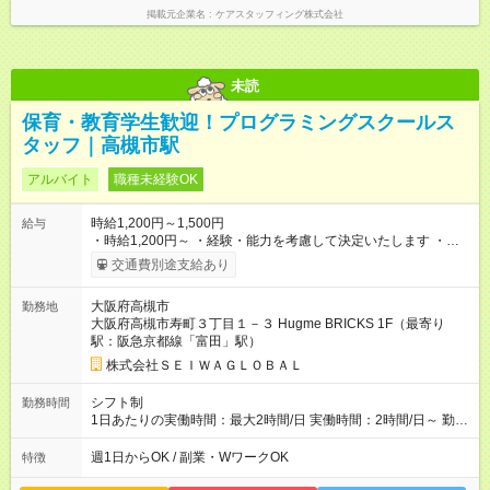
掲載元企業名
ケアスタッフィング株式会社
未読
保育・教育学生歓迎！プログラミングスクールス
タッフ｜高槻市駅
アルバイト
職種未経験OK
時給1,200円～1,500円
給与
・時給1,200円～ ・経験・能力を考慮して決定いたします ・昇
給実績あり 【試用期間】試用期間あり 試用期間の長さ：6ヶ月
交通費別途支給あり
雇用形態、給与は本採用時と同じです。
大阪府高槻市
勤務地
大阪府高槻市寿町３丁目１－３ Hugme BRICKS 1F（最寄り
駅：阪急京都線「富田」駅）
株式会社ＳＥＩＷＡＧＬＯＢＡＬ
シフト制
勤務時間
1日あたりの実働時間：最大2時間/日 実働時間：2時間/日～ 勤務
曜日：木曜日/16～18時 金曜日/16～18時 ※勤務時間
は相談可能です ご希望を聞かせてください 木金曜日以外でも系
週1日からOK / 副業・WワークOK
特徴
列店で勤務可能です。 →学童や放デイ等の施設で運動の先生や