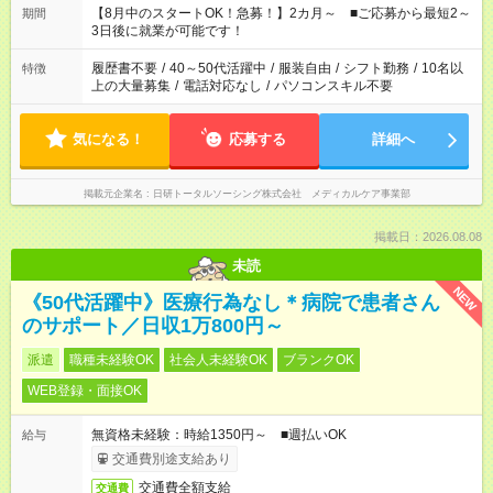
「できれば残業はしたくない」 など、ご希望を教えてください
【8月中のスタートOK！急募！】2カ月～ ■ご応募から最短2～
期間
ね。 ※Wワーク希望の方へ 今ご覧のお仕事で希望する勤務時間
3日後に就業が可能です！
と、もう1つのお仕事の勤務時間。 合計で週40時間を超える場
合は応募できません。
履歴書不要
/
40～50代活躍中
/
服装自由
/
シフト勤務
/
10名以
特徴
上の大量募集
/
電話対応なし
/
パソコンスキル不要
気になる！
応募する
詳細へ
掲載元企業名
日研トータルソーシング株式会社 メディカルケア事業部
掲載日：2026.08.08
未読
NEW
《50代活躍中》医療行為なし＊病院で患者さん
のサポート／日収1万800円～
派遣
職種未経験OK
社会人未経験OK
ブランクOK
WEB登録・面接OK
無資格未経験：時給1350円～ ■週払いOK
給与
交通費別途支給あり
交通費全額支給
交通費