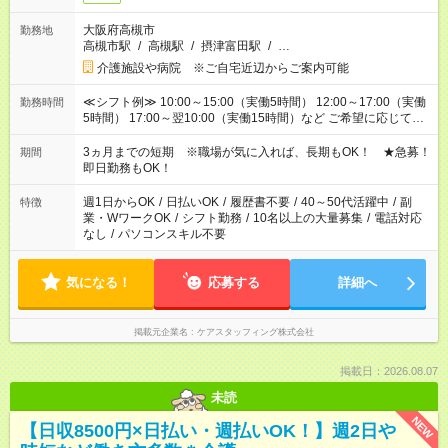
大阪府高槻市
勤務地
高槻市駅
/
高槻駅
/
摂津富田駅
/
…
介護施設や病院 ※ご自宅近辺からご案内可能
≪シフト例≫ 10:00～15:00（実働5時間） 12:00～17:00（実働
勤務時間
5時間） 17:00～翌10:00（実働15時間）など ご希望に応じて、
働く時間は調整できます！ お気軽に担当へ相談ください！
3ヵ月までの短期 ※職場が気に入れば、長期もOK！ ★急募！
期間
即日勤務もOK！
週1日からOK
/
日払いOK
/
履歴書不要
/
40～50代活躍中
/
副
特徴
業・WワークOK
/
シフト勤務
/
10名以上の大量募集
/
電話対応
なし
/
パソコンスキル不要
気になる！
応募する
詳細へ
掲載元企業名
ケアスタッフィング株式会社
掲載日：2026.08.07
未読
NEW
【日収8500円×日払い・週払いOK！】週2日や