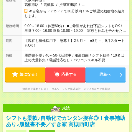
大阪府高槻市
勤務地
高槻市駅
/
高槻駅
/
摂津富田駅
/
…
≪自宅からドアtoドアで30分以内！≫ご希望の勤務地を紹介
します。
9:00～18:00（休憩60分） ■ご希望があれば下記シフトもOK！
勤務時間
早番 7:00～16:00 遅番 10:00～19:00 「家族と休みを合わせた
い」 「余裕を持って夕飯の準備がしたい」 「できれば残業はし
たくない」 など、ご希望を教えてくださいね。 ※Wワーク希望
【現在も積極採用中！急募！】2カ月～ ■8月～、9月スタート
期間
の方へ 今ご覧のお仕事で希望する勤務時間と、もう1つのお仕事
もOK！
の勤務時間。 合計で週40時間を超える場合は応募できません。
履歴書不要
/
40～50代活躍中
/
服装自由
/
シフト勤務
/
10名以
特徴
上の大量募集
/
電話対応なし
/
パソコンスキル不要
気になる！
応募する
詳細へ
掲載元企業名
日研トータルソーシング株式会社 メディカルケア事業部
未読
シフトも柔軟♪自動化でカンタン接客◎！食事補助
あり♪履歴書不要／すき家 高槻西町店