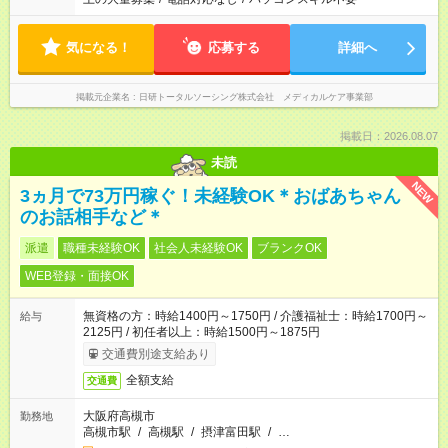
気になる！
応募する
詳細へ
掲載元企業名
日研トータルソーシング株式会社 メディカルケア事業部
掲載日：2026.08.07
未読
NEW
3ヵ月で73万円稼ぐ！未経験OK＊おばあちゃん
のお話相手など＊
派遣
職種未経験OK
社会人未経験OK
ブランクOK
WEB登録・面接OK
無資格の方：時給1400円～1750円 / 介護福祉士：時給1700円～
給与
2125円 / 初任者以上：時給1500円～1875円
交通費別途支給あり
全額支給
交通費
大阪府高槻市
勤務地
高槻市駅
/
高槻駅
/
摂津富田駅
/
…