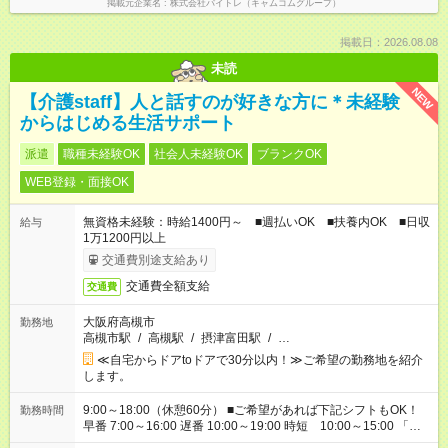
掲載元企業名
株式会社バイトレ（キャムコムグループ）
掲載日：2026.08.08
未読
NEW
【介護staff】人と話すのが好きな方に＊未経験
からはじめる生活サポート
派遣
職種未経験OK
社会人未経験OK
ブランクOK
WEB登録・面接OK
無資格未経験：時給1400円～ ■週払いOK ■扶養内OK ■日収
給与
1万1200円以上
交通費別途支給あり
交通費全額支給
交通費
大阪府高槻市
勤務地
高槻市駅
/
高槻駅
/
摂津富田駅
/
…
≪自宅からドアtoドアで30分以内！≫ご希望の勤務地を紹介
します。
9:00～18:00（休憩60分） ■ご希望があれば下記シフトもOK！
勤務時間
早番 7:00～16:00 遅番 10:00～19:00 時短 10:00～15:00 「家
族と休みを合わせたい」 「余裕を持って夕飯の準備がしたい」