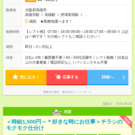
大阪府高槻市
勤務地
高槻市駅
/
高槻駅
/
摂津富田駅
/
…
病院 ★勤務地選べます！
【シフト例】 07:00～16:00 09:00～18:00 17:00～09:00 ※ 上記
勤務時間
は一例です！その他シフトもご相談ください！
即日～2ヶ月以上
期間
日払いOK
/
履歴書不要
/
40～50代活躍中
/
シフト勤務
/
10名以
特徴
上の大量募集
/
電話対応なし
/
パソコンスキル不要
気になる！
応募する
詳細へ
掲載元企業名
株式会社ニッソーネット
掲載日：2026.08.08
未読
NEW
＜時給1,500円～＊好きな時にお仕事＞チラシの
モクモク仕分け