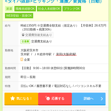
<タイパ抜群>ピッキング・運搬／要資格（日勤）
派遣
職種未経験OK
社会人未経験OK
ブランクOK
WEB登録・面接OK
時給1350円 ※交通費全額支給（規定あり） 【月収例】26.6万円
給与
（20日勤務＋残業30h）
交通費別途支給あり
交通費支給あり
交通費
大阪府茨木市
勤務地
茨木駅
/
ＪＲ総持寺駅
/
富田(大阪府)駅
企業
【日勤】 9:00～18:00 休憩60分 [実働]8時間00分
勤務時間
即日～長期
期間
日払いOK
/
履歴書不要
/
電話対応なし
/
パソコンスキル不要
特徴
気になる！
応募する
詳細へ
掲載元企業名
パーソルファクトリーパートナーズ株式会社