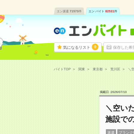
エン派遣
71573
件
エン バイト
82531
件
0
気になるリスト
保存した希
バイトTOP
関東
東京都
荒川区
＼空
掲載日 :
2026
/
07
/
10
＼空いた
施設で
派遣
ブランク