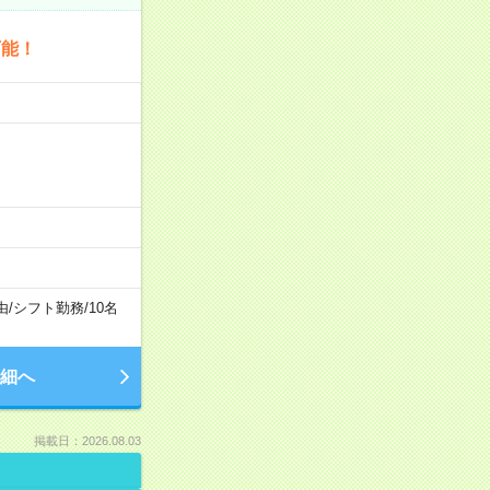
可能！
由
/
シフト勤務
/
10名
細へ
掲載日：2026.08.03