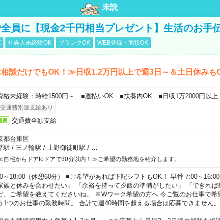
未読
全員に【現金2千円相当プレゼント】生活のお手
K
社会人未経験OK
ブランクOK
WEB登録・面接OK
相談だけでもOK！≫日収1.2万円以上で週3日～＆土日休みも
資格未経験：時給1500円～ ■週払いOK ■扶養内OK ■日収1万2000円以上
交通費別途支給あり
交通費全額支給
通費
京都台東区
草駅
/
三ノ輪駅
/
上野御徒町駅
/
…
≪自宅からドアtoドアで30分以内！≫ご希望の勤務地を紹介します。
00～18:00（休憩60分） ■ご希望があれば下記シフトもOK！ 早番 7:00～16:00 遅
家族と休みを合わせたい」 「余裕を持って夕飯の準備がしたい」 「できれば
ど、ご希望を教えてくださいね。 ※Wワーク希望の方へ 今ご覧のお仕事で希
う1つのお仕事の勤務時間。 合計で週40時間を超える場合は応募できません。