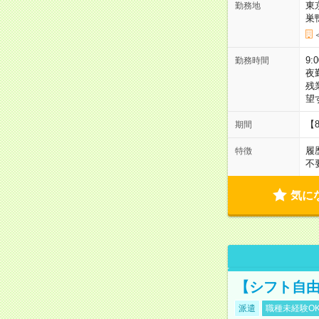
東
勤務地
巣
9:
勤務時間
夜
残
望
【
期間
履
特徴
不
気に
【シフト自由
派遣
職種未経験O