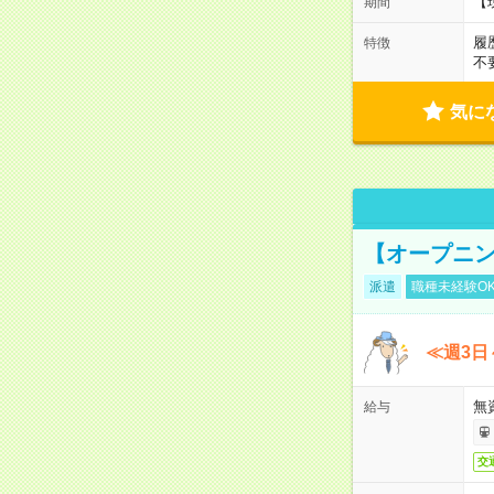
【
期間
履
特徴
不
気に
【オープニン
派遣
職種未経験O
≪週3日
無
給与
交