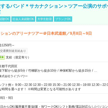
表するバンド＊サカナクション＞ツアー公演のサポ
館
経験OK
社会人未経験OK
大学生歓迎
ブランクOK
ションのアリーナツアー＠日本武道館／9月8日～9日
給1250円～
交通費別途支給あり
支給（規定有り）
通費
京都千代田区
段下駅から徒歩5分
/
竹橋駅から徒歩10分
/
神保町駅から徒歩15分
/
…
株式会社ライブパワー
フト例＞ 9:00～22:30 12:30～22:00 15:30～21:00 12:30～19:00 12:30
な時間を選べます！ ※時間は変更となる可能性があります
月8日・9日
1日からOK
/
履歴書不要
/
副業・WワークOK
/
シフト勤務
/
電話対応なし
/
パソコン