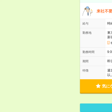
来社不要
時
給与
東
勤務地
新
9:
勤務時間
即
期間
週
特徴
以
気に