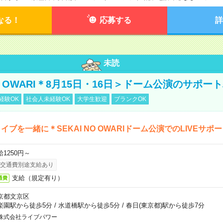
なる！
応募する
詳
未読
NO OWARI＊8月15日・16日＞ドーム公演のサポー
経験OK
社会人未経験OK
大学生歓迎
ブランクOK
イブを一緒に＊SEKAI NO OWARIドーム公演でのLIVEサポ
給1250円～
交通費別途支給あり
支給（規定有り）
通費
京都文京区
楽園駅から徒歩5分
/
水道橋駅から徒歩5分
/
春日(東京都)駅から徒歩7分
株式会社ライブパワー