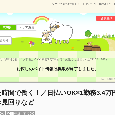
＼空いた時間で働く！／日払いOK×1勤務3.4万円
会員登録
エリア変更
関東版
望条件
いた時間で働く！／日払いOK×1勤務3.4万円も可！施設での見回りなど(110241761）
お探しのバイト情報は掲載が終了しました。
No.CRST
時間で働く！／日払いOK×1勤務3.4万
の見回りなど
OK
WEB登録・面接OK