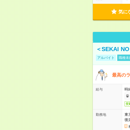
気に
＜SEKAI 
アルバイト
職種未
最高のラ
時
給与
交
東
勤務地
後