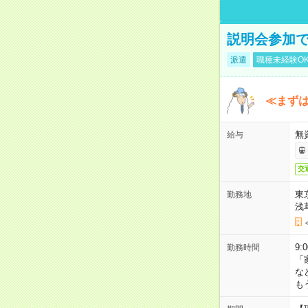
説明会参加で
派遣
職種未経験O
≪まずは
無
給与
交
東
勤務地
浅
9:
勤務時間
「
な
も