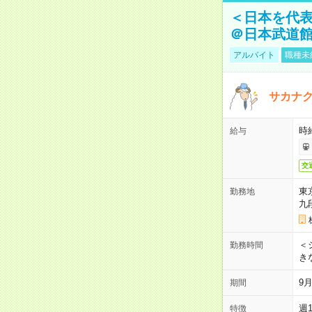
＜日本を代
＠日本武道
アルバイト
職種未
サカナク
時
給与
交
東
勤務地
九
＜シ
勤務時間
き
9
期間
週
特徴