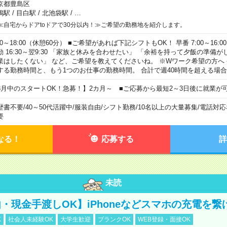
京都豊島区
鴨駅
/
目白駅
/
北池袋駅
/
…
≪自宅からドアtoドアで30分以内！≫ご希望の勤務地を紹介します。
00～18:00（休憩60分） ■ご希望があれば下記シフトもOK！ 早番 7:00～16:00 遅
勤 16:30～翌9:30 「家族と休みを合わせたい」 「余裕を持って夕飯の準備
業はしたくない」 など、ご希望を教えてくださいね。 ※Wワーク希望の方へ
する勤務時間と、もう1つのお仕事の勤務時間。 合計で週40時間を超える場
8月中のスタートOK！急募！】2カ月～ ■ご応募から最短2～3日後に就業が
歴書不要
/
40～50代活躍中
/
服装自由
/
シフト勤務
/
10名以上の大量募集
/
電話対応
要
なる！
応募する
詳
未読
・現金手渡しOK】iPhoneなどスマホの充電を繋
K
社会人未経験OK
大学生歓迎
ブランクOK
WEB登録・面接OK