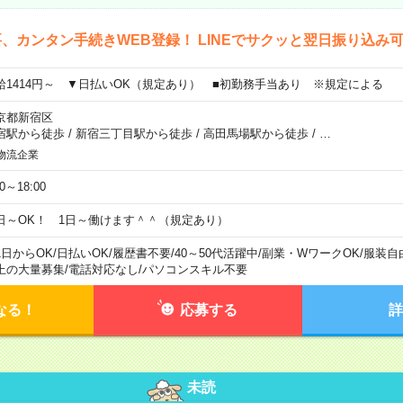
、カンタン手続きWEB登録！ LINEでサクッと翌日振り込み
給1414円～ ▼日払いOK（規定あり） ■初勤務手当あり ※規定による
京都新宿区
宿駅から徒歩
/
新宿三丁目駅から徒歩
/
高田馬場駅から徒歩
/
…
物流企業
00～18:00
日～OK！ 1日～働けます＾＾（規定あり）
1日からOK
/
日払いOK
/
履歴書不要
/
40～50代活躍中
/
副業・WワークOK
/
服装自
上の大量募集
/
電話対応なし
/
パソコンスキル不要
なる！
応募する
詳
未読