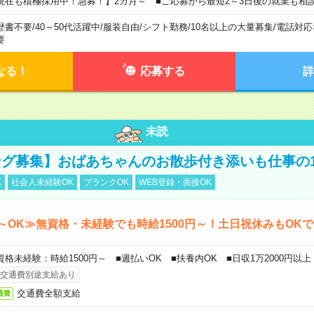
現在も積極採用中！急募！】2カ月～ ■ご応募から最短2～3日後の就業も相
歴書不要
/
40～50代活躍中
/
服装自由
/
シフト勤務
/
10名以上の大量募集
/
電話対応
要
なる！
応募する
詳
未読
グ募集】おばあちゃんのお散歩付き添いも仕事の
K
社会人未経験OK
ブランクOK
WEB登録・面接OK
～OK≫無資格・未経験でも時給1500円～！土日祝休みもOK
資格未経験：時給1500円～ ■週払いOK ■扶養内OK ■日収1万2000円以上
交通費別途支給あり
交通費全額支給
通費