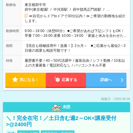
東京都府中市
勤務地
府中(東京都)駅
/
中河原駅
/
府中競馬正門前駅
/
…
≪自宅からドアtoドアで30分以内！≫ご希望の勤務地を紹介
します。
9:00～18:00（休憩60分） ■ご希望があれば下記シフトもOK！
勤務時間
早番 7:00～16:00 遅番 10:00～19:00 「家族と休みを合わせた
い」 「余裕を持って夕飯の準備がしたい」 「できれば残業はし
たくない」 など、ご希望を教えてくださいね。 ※Wワーク希望
【現在も積極採用中！急募！】2カ月～ ■ご応募から最短2～3
期間
の方へ 今ご覧のお仕事で希望する勤務時間と、もう1つのお仕事
日後の就業も相談可能です！
の勤務時間。 合計で週40時間を超える場合は応募できません。
履歴書不要
/
40～50代活躍中
/
服装自由
/
シフト勤務
/
10名以
特徴
上の大量募集
/
電話対応なし
/
パソコンスキル不要
気になる！
応募する
詳細へ
掲載日：2026.08.06
未読
＼！完全在宅！／土日含む週2～OK<講座受付
>@2400円