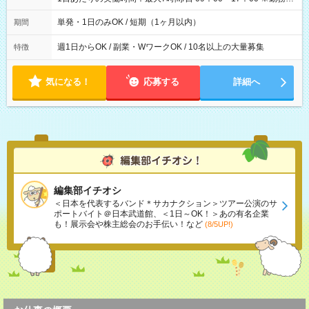
間は 試験により異なります。
単発・1日のみOK / 短期（1ヶ月以内）
期間
週1日からOK / 副業・WワークOK / 10名以上の大量募集
特徴
気になる！
応募する
詳細へ
編集部イチオシ
＜日本を代表するバンド＊サカナクション＞ツアー公演のサ
ポートバイト＠日本武道館、＜1日～OK！＞あの有名企業
も！展示会や株主総会のお手伝い！など
(8/5UP!)