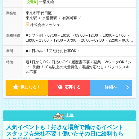
一部支給
交通費
東京都千代田区
勤務地
東京駅
/
水道橋駅
/
有楽町駅
/
…
株式会社マッシュ
■シフト例 ・07:00～19:30 ・09:00～12:00 ・10:00～17:00 ・
勤務時間
18:00～23:00 ・19:00～07:00 ・20:00～09:00 ・22:00～06:00
etc ★最短で3時間で5,120円のお仕事から 15時間で2万円近く稼
げるお仕事も！ ご希望のお時間に合わせてご紹介！ ※シフトは
■１日のみ・1回だけお仕事OK！
期間
現場によって異なります。 ※勿論、休憩時間はあるのでご安心
ください！
週1日からOK
/
日払いOK
/
履歴書不要
/
副業・WワークOK
/
シ
特徴
フト勤務
/
10名以上の大量募集
/
電話対応なし
/
パソコンスキ
ル不要
気になる！
応募する
詳細へ
未読
人気イベントも！好きな場所で働けるイベント
スタッフ☆来社不要！働いたその日に給料もら