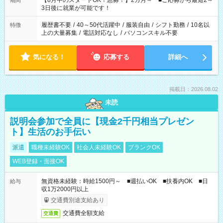
【8月中のスタートOK！急募！】2カ月～ ■ご応募から最短2～
期間
ね。 ※Wワーク希望の方へ 今ご覧のお仕事で希望する勤務時間
3日後に就業が可能です！
と、もう1つのお仕事の勤務時間。 合計で週40時間を超える場
合は応募できません。
履歴書不要
/
40～50代活躍中
/
服装自由
/
シフト勤務
/
10名以
特徴
上の大量募集
/
電話対応なし
/
パソコンスキル不要
気になる！
応募する
詳細へ
掲載日：2026.08.02
未読
説明会参加で全員に【現金2千円相当プレゼン
ト】生活のお手伝い
派遣
職種未経験OK
社会人未経験OK
ブランクOK
WEB登録・面接OK
無資格未経験：時給1500円～ ■週払いOK ■扶養内OK ■日
給与
収1万2000円以上
交通費別途支給あり
交通費全額支給
交通費