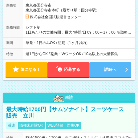
取れます。 ※手数料418円がかかります。 【過去試験日の収入
東京都国分寺市
勤務地
例】 ・河合塾模擬試験 8:30～17:30（休憩1時間） 時給1,300円
東京都国分寺市本町（最寄り駅：国分寺駅）
×8時間＝日収10,400円＋交通費 ※当日の役割により時給＋100
円の場合あり ・国家試験 7:00～13:30（休憩なし） 時給1,300
株式会社全国試験運営センター
円（役割手当＋100円）×6時間＝日収8,400円＋交通費 【試用期
間】試用期間なし
シフト制
勤務時間
1日あたりの実働時間：最大7時間/日 09：00～17：00 ※勤務時
間は 試験により異なります。
単発・1日のみOK / 短期（1ヶ月以内）
期間
週1日からOK / 副業・WワークOK / 10名以上の大量募集
特徴
気になる！
応募する
詳細へ
未読
最大時給1700円【サムソナイト】スーツケース
販売 立川
派遣
職種未経験OK
WEB登録・面接OK
時給1500円～1700円 ※ご経験・スキルにより優遇 スマホでか
給与