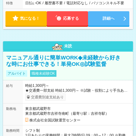
日払いOK
/
履歴書不要
/
電話対応なし
/
パソコンスキル不要
特徴
気になる！
応募する
詳細へ
未読
マニュアル通りに簡単WORK◆未経験から好き
な時にお仕事できる！単発OK◎試験監督
アルバイト
職種未経験OK
時給1,300円～
給与
★交通費一部支給 時給1,300円～ ※試験・役割により手当あり
※勤務回数により昇給あり 【即給（前払い）オプションあ
交通費別途支給あり
り！】 希望される場合、勤務から1週間ほどで給与の一部を受け
取れます。 ※手数料418円がかかります。 【過去試験日の収入
東京都武蔵野市
勤務地
例】 ・河合塾模擬試験 8:30～17:30（休憩1時間） 時給1,300円
東京都武蔵野市吉祥寺南町（最寄り駅：吉祥寺駅）
×8時間＝日収10,400円＋交通費 ※当日の役割により時給＋100
円の場合あり ・国家試験 7:00～13:30（休憩なし） 時給1,300
株式会社全国試験運営センター
円（役割手当＋100円）×6時間＝日収8,400円＋交通費 【試用期
間】試用期間なし
シフト制
勤務時間
1日あたりの実働時間：最大7時間/日 09：00～17：00 ※勤務時