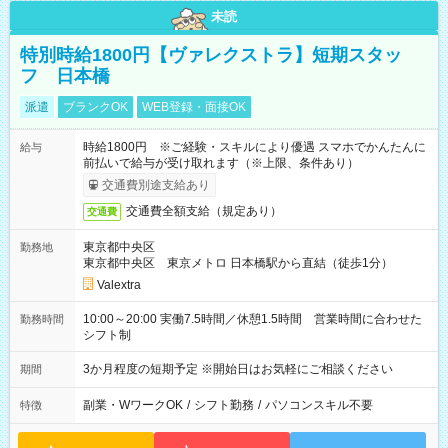
未読
特別時給1800円【ヴァレクストラ】短期スタッ
フ 日本橋
派遣
ブランクOK
WEB登録・面接OK
時給1800円 ※ご経験・スキルにより優遇 スマホでかんたんに
給与
前払いで給与が受け取れます（※上限、条件あり）
交通費別途支給あり
交通費全額支給（規定あり）
交通費
東京都中央区
勤務地
東京都中央区 東京メトロ 日本橋駅から直結（徒歩1分）
Valextra
10:00～20:00 実働7.5時間／休憩1.5時間 営業時間に合わせた
勤務時間
シフト制
3か月程度の短期予定 ※開始日はお気軽にご相談ください
期間
副業・WワークOK
/
シフト勤務
/
パソコンスキル不要
特徴