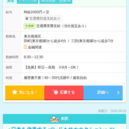
派遣
ブランクOK
WEB登録・面接OK
時給2400円＋交
給与
交通費別途支給あり
交通費実費支給（当社規定あり）
交通費
東京都港区
勤務地
田町(東京都)駅から徒歩4分
/
三田(東京都)駅から徒歩7分
金融関連
8:30～12:30
勤務時間
【急募】即日～長期 ※8月～OK！
期間
履歴書不要
/
40～50代活躍中
/
服装自由
特徴
気になる！
応募する
詳細へ
掲載日：2026.08.03
未読