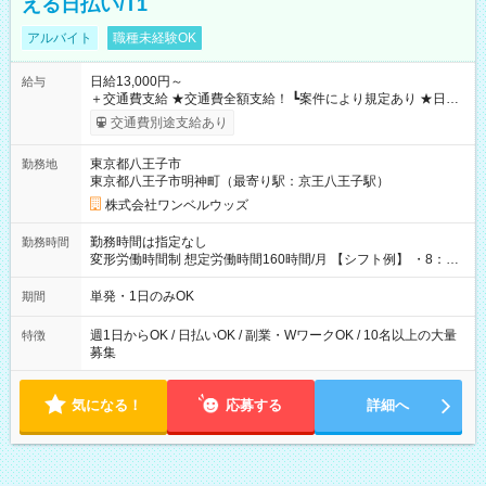
える日払い/T1
アルバイト
職種未経験OK
日給13,000円～
給与
＋交通費支給 ★交通費全額支給！ ┗案件により規定あり ★日払
いOK！（規定あり） ┗働いたその日に現金GET♪ お仕事後はコ
交通費別途支給あり
ンビニATMから 日払い分を引き落とせます！ 【試用期間】試
用期間なし
東京都八王子市
勤務地
東京都八王子市明神町（最寄り駅：京王八王子駅）
株式会社ワンベルウッズ
勤務時間は指定なし
勤務時間
変形労働時間制 想定労働時間160時間/月 【シフト例】 ・8：00
～21：00
単発・1日のみOK
期間
週1日からOK / 日払いOK / 副業・WワークOK / 10名以上の大量
特徴
募集
気になる！
応募する
詳細へ