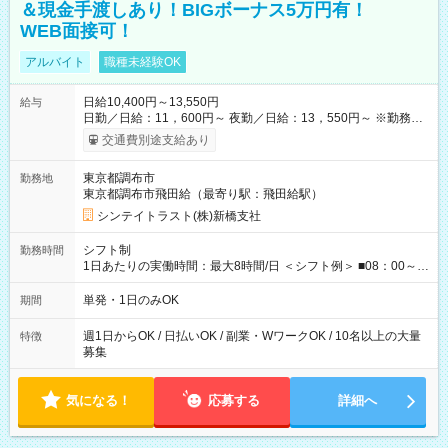
＆現金手渡しあり！BIGボーナス5万円有！
WEB面接可！
アルバイト
職種未経験OK
日給10,400円～13,550円
給与
日勤／日給：11，600円～ 夜勤／日給：13，550円～ ※勤務数
が週2日以下の場合 日勤／日給：10，400円 夜勤／日給：12，
交通費別途支給あり
350円 ・－・－・ ◆交通費別途全額支給 ※規定あり ◆支払方
法：日払い └日給のうち7，000円を現金先払い ※稼働分 ※週払
東京都調布市
勤務地
い・月払いOK ⇒ご希望をお聞かせください♪ ◆各種資格手当あ
東京都調布市飛田給（最寄り駅：飛田給駅）
り ◆残業手当あり ◆日給保障あり └早く終わっても”全額”支給！
◆扶養内勤務OK ・－・－・ ≪ 法定研修 ≫ 研修時の給与：
シンテイトラスト(株)新橋支社
日給10，000円×3日間（24時間） ＝研修費として合計30，000
円支給 ＋交通費全額支給 ※規定あり 【試用期間】試用期間なし
シフト制
勤務時間
1日あたりの実働時間：最大8時間/日 ＜シフト例＞ ■08：00～
17：00 ■09：00～18：00 ■13：00～22：00 ■15：30～22：00
■20：00～翌05：00 など！ 上記時間内で、 実働8時間・休憩1
単発・1日のみOK
期間
時間／日
週1日からOK / 日払いOK / 副業・WワークOK / 10名以上の大量
特徴
募集
気になる！
応募する
詳細へ