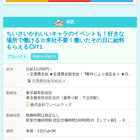
未読
ちいさいかわいいキャラのイベントも！好きな
場所で働ける☆来社不要！働いたその日に給料
もらえる◎/T1
アルバイト
職種未経験OK
日給13,000円～
給与
＋交通費支給 ★交通費全額支給！ ┗案件により規定あり ★日払
いOK！（規定あり） ┗働いたその日に現金GET♪ お仕事後はコ
交通費別途支給あり
ンビニATMから 日払い分を引き落とせます！ 【試用期間】試
用期間なし
東京都世田谷区
勤務地
東京都世田谷区北沢（最寄り駅：下北沢駅）
株式会社ワンベルウッズ
勤務時間は指定なし
勤務時間
変形労働時間制 想定労働時間160時間/月 【シフト例】 ・8：00
～21：00
単発・1日のみOK
期間