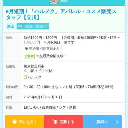
未読
8月短期！「ハルメク」アパレル・コスメ販売ス
タッフ【立川】
派遣
WEB登録・面接OK
時給1500円～1500円 【月収例】時給1,500円×6時間×12日＝
給与
108,000円 ※月収例は一例です
交通費別途支給あり
☆交通費全額支給！
交通費
東京都立川市
勤務地
立川駅
/
立川北駅
ハルメク
9：30～20：00のうちシフト制（実働6～7時間/休憩1時間）
勤務時間
2026年8月1日～8月31日
期間
日払いOK
/
服装自由
/
シフト勤務
特徴
気になる！
応募する
詳細へ