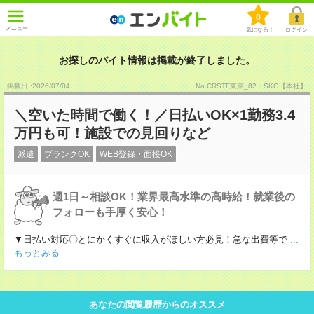
0
メニュー
気になる！
ログイン
お探しのバイト情報は掲載が終了しました。
掲載日 :2026
/
07
/
04
No.CRSTF東京_82・SKG【本社】
＼空いた時間で働く！／日払いOK×1勤務3.4
万円も可！施設での見回りなど
派遣
ブランクOK
WEB登録・面接OK
週1日～相談OK！業界最高水準の高時給！就業後の
フォローも手厚く安心！
▼日払い対応〇とにかくすぐに収入がほしい方必見！急な出費等で
...
もっとみる
あなたの閲覧履歴からのオススメ