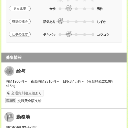
20代
30
40
50
60
男女比率
女性
男性
職場の様子
活気あり
しずか
仕事の仕方
テキパキ
コツコツ
募集情報
給与
時給1900円～ 夜勤時給2310円～ 日収3.4万円～（夜勤時給2310円
×15h）
交通費別途支給あり
交通費全額支給
交通費
勤務地