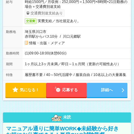
時給1500円／月収例：252,000円＝1,500円×8時間×21日勤務の
給与
場合＋交通費別途支給
交通費別途支給あり
実費支給／当社規定あり。
交通費
埼玉県川口市
勤務地
赤羽駅からバス10分
/
川口元郷駅
情報・出版・メディア
(1)09:00-18:00(休憩60分)
勤務時間
1ヶ月以上3ヶ月未満／即日～1ヵ月間（更新の可能性あり）
期間
履歴書不要
/
40～50代活躍中
/
服装自由
/
10名以上の大量募集
特徴
気になる！
応募する
詳細へ
未読
マニュアル通りに簡単WORK◆未経験から好き