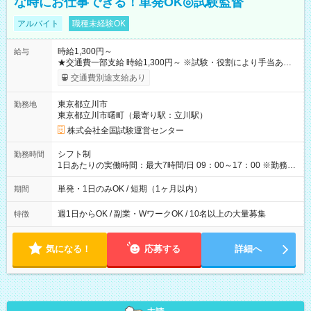
な時にお仕事できる！単発OK◎試験監督
アルバイト
職種未経験OK
時給1,300円～
給与
★交通費一部支給 時給1,300円～ ※試験・役割により手当あり
※勤務回数により昇給あり 【即給（前払い）オプションあ
交通費別途支給あり
り！】 希望される場合、勤務から1週間ほどで給与の一部を受け
取れます。 ※手数料418円がかかります。 【過去試験日の収入
東京都立川市
勤務地
例】 ・河合塾模擬試験 8:30～17:30（休憩1時間） 時給1,300円
東京都立川市曙町（最寄り駅：立川駅）
×8時間＝日収10,400円＋交通費 ※当日の役割により時給＋100
円の場合あり ・国家試験 7:00～13:30（休憩なし） 時給1,300
株式会社全国試験運営センター
円（役割手当＋100円）×6時間＝日収8,400円＋交通費 【試用期
間】試用期間なし
シフト制
勤務時間
1日あたりの実働時間：最大7時間/日 09：00～17：00 ※勤務時
間は 試験により異なります。
単発・1日のみOK / 短期（1ヶ月以内）
期間
週1日からOK / 副業・WワークOK / 10名以上の大量募集
特徴
気になる！
応募する
詳細へ