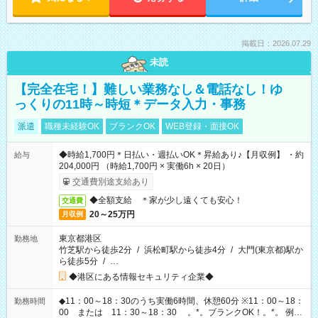
掲載日：2026.07.29
未読
【完全在宅！】難しい業務なし＆電話なし！ゆ
っくりの11時～時短＊データ入力・事務
派遣
職種未経験OK
ブランクOK
WEB登録・面接OK
◆時給1,700円＊日払い・週払いOK＊昇給あり♪【月収例】 ・約
給与
204,000円 （時給1,700円 × 実働6h × 20日）
交通費別途支給あり
◆全額支給 ＊家が少し遠くても安心！
交通費
20～25万円
月収例
東京都港区
勤務地
竹芝駅から徒歩2分
/
浜松町駅から徒歩4分
/
大門(東京都)駅か
ら徒歩5分
/
…
◆港区にある情報セキュリティ企業◆
◆11：00～18：30のうち実働6時間、休憩60分 ※11：00～18：
勤務時間
00 または 11：30～18：30 。*。ブランクOK！。*。 例え