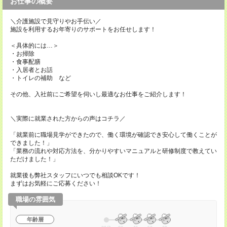
お仕事の概要
＼介護施設で見守りやお手伝い／
施設を利用するお年寄りのサポートをお任せします！
＜具体的には…＞
・お掃除
・食事配膳
・入居者とお話
・トイレの補助 など
その他、入社前にご希望を伺いし最適なお仕事をご紹介します！
＼実際に就業された方からの声はコチラ／
「就業前に職場見学ができたので、働く環境が確認でき安心して働くことが
できました！」
「業務の流れや対応方法を、分かりやすいマニュアルと研修制度で教えてい
ただけました！」
就業後も弊社スタッフにいつでも相談OKです！
まずはお気軽にご応募ください！
職場の雰囲気
年齢層