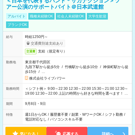
＜日本を代表するバンド＊サカナクション＞ツ
アー公演のサポートバイト＠日本武道館
アルバイト
職種未経験OK
社会人未経験OK
大学生歓迎
ブランクOK
時給1250円～
給与
交通費別途支給あり
支給（規定有り）
交通費
東京都千代田区
勤務地
九段下駅から徒歩5分
/
竹橋駅から徒歩10分
/
神保町駅から徒
歩15分
/
…
株式会社ライブパワー
＜シフト例＞ 9:00～22:30 12:30～22:00 15:30～21:00 12:30～
勤務時間
19:00 12:30～22:00 上記の時間から好きな時間を選べます！ ※
時間は変更となる可能性があります
9月8日・9日
期間
週1日からOK
/
履歴書不要
/
副業・WワークOK
/
シフト勤務
/
特徴
電話対応なし
/
パソコンスキル不要
気になる！
応募する
詳細へ