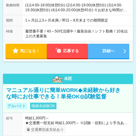
(1)14:00-18:00(休憩0分) (2)14:00-19:00(休憩0分) (3)14:00-
勤務時間
19:30(休憩0分) (4)14:00-20:00(休憩45分) ※お好きな時間が選べ
ます
1ヶ月以上3ヶ月未満／即日～8月末までの期間限定
期間
履歴書不要
/
40～50代活躍中
/
服装自由
/
シフト勤務
/
10名以
特徴
上の大量募集
気になる！
応募する
詳細へ
未読
マニュアル通りに簡単WORK◆未経験から好き
な時にお仕事できる！単発OK◎試験監督
アルバイト
職種未経験OK
時給1,300円～
給与
★交通費一部支給 時給1,300円～ ※試験・役割により手当あり
※勤務回数により昇給あり 【即給（前払い）オプションあ
交通費別途支給あり
り！】 希望される場合、勤務から1週間ほどで給与の一部を受け