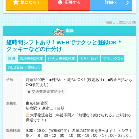
気になる！
応募する
詳細へ
掲載日：2026.08.06
未読
短時間シフトあり！WEBでサクッと登録OK＊
クッキーなどの仕分け
派遣
職種未経験OK
社会人未経験OK
大学生歓迎
ブランクOK
WEB登録・面接OK
時給1500円 ■日払い・週払いOK！(規定あり) ■現金日払いも
給与
OK(規定あり)
交通費別途支給あり
東京都新宿区
勤務地
新宿駅
/
新宿三丁目駅
大手物流会社（年齢不問／「無理なく続けられる」と好評の
職場です！）
9:00～18:00（実動8時間） 希望の時間帯を選べます！ ＜シフト
勤務時間
例＞ ・8：30～12：00 ・10：00～19：00 ・17：00～22：00