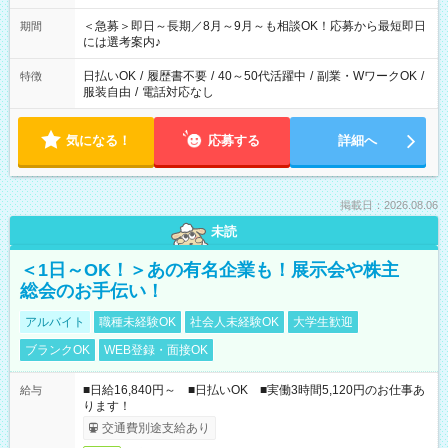
ば前職が、 在宅/財団法人/事務/コールセンター/受付/販売/カフェ
スタッフ スイーツ販売/ホテルフロント/化粧品販売/など 様々な
＜急募＞即日～長期／8月～9月～も相談OK！応募から最短即日
期間
業界から入社して活躍されています♪
には選考案内♪
日払いOK
/
履歴書不要
/
40～50代活躍中
/
副業・WワークOK
/
特徴
服装自由
/
電話対応なし
気になる！
応募する
詳細へ
掲載日：2026.08.06
未読
＜1日～OK！＞あの有名企業も！展示会や株主
総会のお手伝い！
アルバイト
職種未経験OK
社会人未経験OK
大学生歓迎
ブランクOK
WEB登録・面接OK
■日給16,840円～ ■日払いOK ■実働3時間5,120円のお仕事あ
給与
ります！
交通費別途支給あり