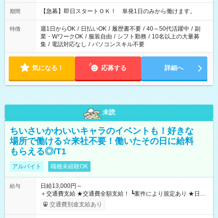
・13：00～22：00 ・22：00～翌6：00 など
【急募】即日スタートＯＫ！ 単発1日のみから働けます。
期間
週1日からOK
/
日払いOK
/
履歴書不要
/
40～50代活躍中
/
副
特徴
業・WワークOK
/
服装自由
/
シフト勤務
/
10名以上の大量募
集
/
電話対応なし
/
パソコンスキル不要
気になる！
応募する
詳細へ
未読
ちいさいかわいいキャラのイベントも！好きな
場所で働ける☆来社不要！働いたその日に給料
もらえる◎/T1
アルバイト
職種未経験OK
日給13,000円～
給与
＋交通費支給 ★交通費全額支給！ ┗案件により規定あり ★日払
いOK！（規定あり） ┗働いたその日に現金GET♪ お仕事後はコ
交通費別途支給あり
ンビニATMから 日払い分を引き落とせます！ 【試用期間】試
用期間なし