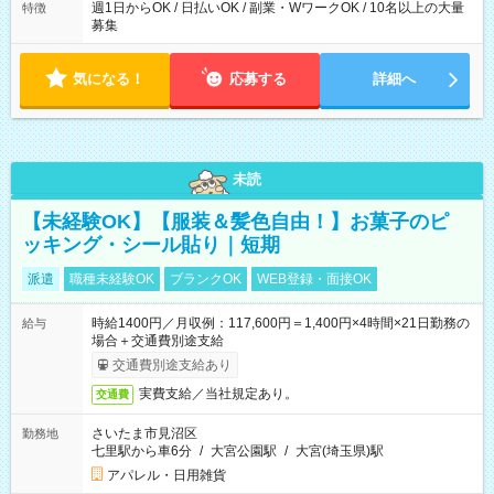
週1日からOK / 日払いOK / 副業・WワークOK / 10名以上の大量
特徴
募集
気になる！
応募する
詳細へ
未読
【未経験OK】【服装＆髪色自由！】お菓子のピ
ッキング・シール貼り｜短期
派遣
職種未経験OK
ブランクOK
WEB登録・面接OK
時給1400円／月収例：117,600円＝1,400円×4時間×21日勤務の
給与
場合＋交通費別途支給
交通費別途支給あり
実費支給／当社規定あり。
交通費
さいたま市見沼区
勤務地
七里駅から車6分
/
大宮公園駅
/
大宮(埼玉県)駅
アパレル・日用雑貨