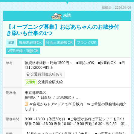
掲載日：2026.08.06
未読
【オープニング募集】おばあちゃんのお散歩付
き添いも仕事の1つ
派遣
職種未経験OK
社会人未経験OK
ブランクOK
WEB登録・面接OK
無資格未経験：時給1500円～ ■週払いOK ■扶養内OK ■日
給与
収1万2000円以上
交通費別途支給あり
交通費全額支給
交通費
東京都豊島区
勤務地
巣鴨駅
/
目白駅
/
北池袋駅
/
…
≪自宅からドアtoドアで30分以内！≫ご希望の勤務地を紹介
します。
9:00～18:00（休憩60分） ■ご希望があれば下記シフトもOK！
勤務時間
早番 7:00～16:00 遅番 10:00～19:00 夜勤 16:30～翌9:30 「家族
と休みを合わせたい」 「余裕を持って夕飯の準備がしたい」
「できれば残業はしたくない」 など、ご希望を教えてください