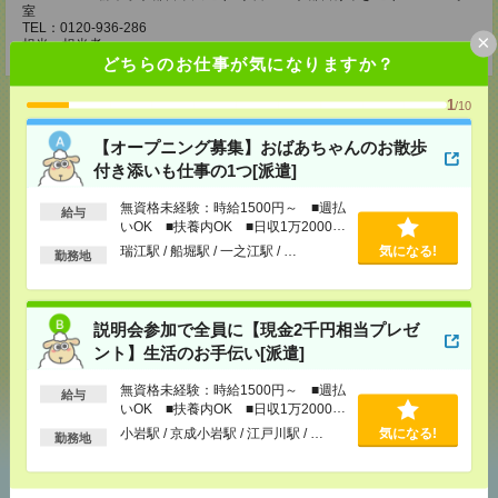
室
TEL：0120-936-286
×
担当：担当者
どちらのお仕事が気になりますか？
1
/10
【オープニング募集】おばあちゃんのお散歩
応募ページへ
付き添いも仕事の1つ[派遣]
無資格未経験：時給1500円～ ■週払
給与
いOK ■扶養内OK ■日収1万2000円
気になる！
電話応募
以上
瑞江駅 / 船堀駅 / 一之江駅 / …
気になる!
勤務地
メール
LINE
で送る
で送る
説明会参加で全員に【現金2千円相当プレゼ
ント】生活のお手伝い[派遣]
無資格未経験：時給1500円～ ■週払
シェア
ツイート
ブックマーク
給与
いOK ■扶養内OK ■日収1万2000円
以上
小岩駅 / 京成小岩駅 / 江戸川駅 / …
気になる!
勤務地
あなたの閲覧履歴からの