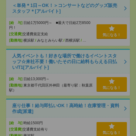
＜単発＊1日～OK！＞コンサートなどのグッズ販売
スタッフ＊[アルバイト]
[給 与]
日給1万5000円～ ■最大で日給2万8500
円！
[交通費]
交通費規定支給
気になる！
[勤務地]
横浜駅
/
みなとみらい駅
/
西横浜駅
/
…
人気イベントも！好きな場所で働けるイベントスタ
ッフ☆来社不要！働いたその日に給料もらえる日払
い/T1[アルバイト]
[給 与]
日給13,000円～
[勤務地]
東京都千代田区外神田（最寄り駅：秋葉原
気になる！
駅）
座り仕事！給与即払いOK！高時給！在庫管理・資料
作成[派遣]
[給 与]
時給1500円
[交通費]
交通費支給有り
気になる！
[勤務地]
藤沢駅