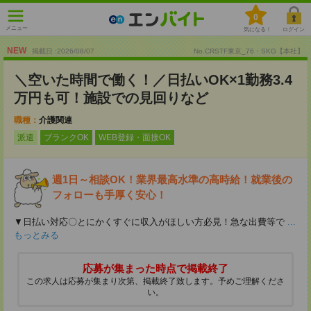
0
メニュー
気になる！
ログイン
NEW
掲載日 :2026
/
08
/
07
No.CRSTF東京_76・SKG【本社】
＼空いた時間で働く！／日払いOK×1勤務3.4
万円も可！施設での見回りなど
職種：
介護関連
派遣
ブランクOK
WEB登録・面接OK
週1日～相談OK！業界最高水準の高時給！就業後の
フォローも手厚く安心！
▼日払い対応〇とにかくすぐに収入がほしい方必見！急な出費等で
...
もっとみる
応募が集まった時点で掲載終了
この求人は応募が集まり次第、掲載終了致します。予めご理解くださ
い。