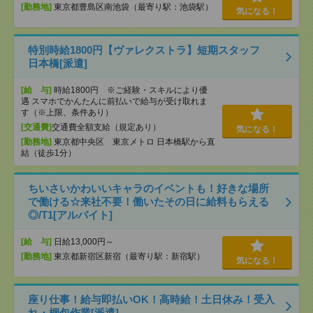
[勤務地]
東京都豊島区南池袋（最寄り駅：池袋駅）
気になる！
特別時給1800円【ヴァレクストラ】短期スタッフ
日本橋[派遣]
[給 与]
時給1800円 ※ご経験・スキルにより優
遇 スマホでかんたんに前払いで給与が受け取れま
す（※上限、条件あり）
[交通費]
交通費全額支給（規定あり）
気になる！
[勤務地]
東京都中央区 東京メトロ 日本橋駅から直
結（徒歩1分）
ちいさいかわいいキャラのイベントも！好きな場所
で働ける☆来社不要！働いたその日に給料もらえる
◎/T1[アルバイト]
[給 与]
日給13,000円～
[勤務地]
東京都新宿区新宿（最寄り駅：新宿駅）
気になる！
座り仕事！給与即払いOK！高時給！土日休み！受入
れ・梱包作業[派遣]