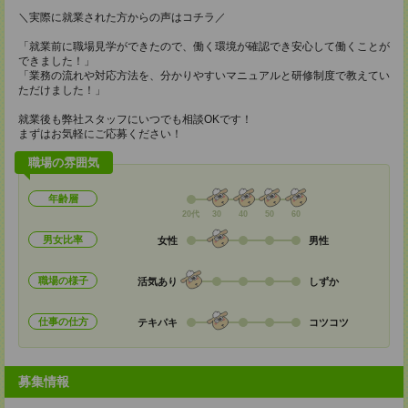
＼実際に就業された方からの声はコチラ／
「就業前に職場見学ができたので、働く環境が確認でき安心して働くことが
できました！」
「業務の流れや対応方法を、分かりやすいマニュアルと研修制度で教えてい
ただけました！」
就業後も弊社スタッフにいつでも相談OKです！
まずはお気軽にご応募ください！
職場の雰囲気
年齢層
20代
30
40
50
60
男女比率
女性
男性
職場の様子
活気あり
しずか
仕事の仕方
テキパキ
コツコツ
募集情報