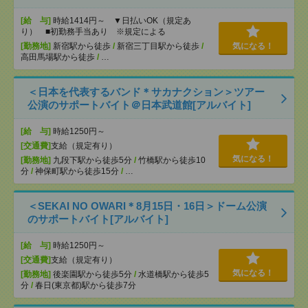
[給 与]
時給1414円～ ▼日払いOK（規定あ
り） ■初勤務手当あり ※規定による
[勤務地]
新宿駅から徒歩
/
新宿三丁目駅から徒歩
/
気になる！
高田馬場駅から徒歩
/
…
＜日本を代表するバンド＊サカナクション＞ツアー
公演のサポートバイト＠日本武道館[アルバイト]
[給 与]
時給1250円～
[交通費]
支給（規定有り）
気になる！
[勤務地]
九段下駅から徒歩5分
/
竹橋駅から徒歩10
分
/
神保町駅から徒歩15分
/
…
＜SEKAI NO OWARI＊8月15日・16日＞ドーム公演
のサポートバイト[アルバイト]
[給 与]
時給1250円～
[交通費]
支給（規定有り）
気になる！
[勤務地]
後楽園駅から徒歩5分
/
水道橋駅から徒歩5
分
/
春日(東京都)駅から徒歩7分