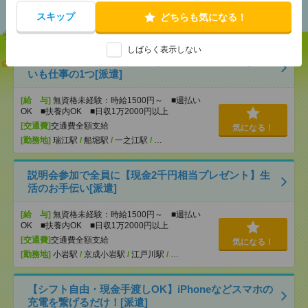
おすすめ
スキップ
どちらも気になる！
しばらく表示しない
【オープニング募集】おばあちゃんのお散歩付き添
いも仕事の1つ[派遣]
[給 与]
無資格未経験：時給1500円～ ■週払い
OK ■扶養内OK ■日収1万2000円以上
[交通費]
交通費全額支給
気になる！
[勤務地]
瑞江駅
/
船堀駅
/
一之江駅
/
…
説明会参加で全員に【現金2千円相当プレゼント】生
活のお手伝い[派遣]
[給 与]
無資格未経験：時給1500円～ ■週払い
OK ■扶養内OK ■日収1万2000円以上
[交通費]
交通費全額支給
気になる！
[勤務地]
小岩駅
/
京成小岩駅
/
江戸川駅
/
…
【シフト自由・現金手渡しOK】iPhoneなどスマホの
充電を繋げるだけ！[派遣]