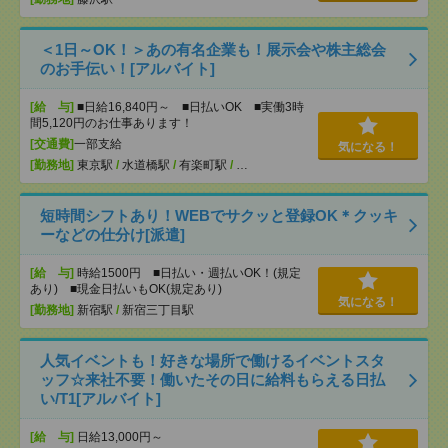
＜1日～OK！＞あの有名企業も！展示会や株主総会
のお手伝い！[アルバイト]
[給 与]
■日給16,840円～ ■日払いOK ■実働3時
間5,120円のお仕事あります！
[交通費]
一部支給
気になる！
[勤務地]
東京駅
/
水道橋駅
/
有楽町駅
/
…
短時間シフトあり！WEBでサクッと登録OK＊クッキ
ーなどの仕分け[派遣]
[給 与]
時給1500円 ■日払い・週払いOK！(規定
あり) ■現金日払いもOK(規定あり)
気になる！
[勤務地]
新宿駅
/
新宿三丁目駅
人気イベントも！好きな場所で働けるイベントスタ
ッフ☆来社不要！働いたその日に給料もらえる日払
い/T1[アルバイト]
[給 与]
日給13,000円～