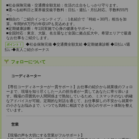
■社会保険完備・交通費全額支給：生活の土台をしっかり守ります。
■選べる給料日と業界最安級手数料：日払・週払・月払対応。手数料55円
～。
■独自の「ご紹介インセンティブ」：1名紹介で「時給＋30円」相当を加
算。年間約6万円の年収UPも見込めます。
■定期健康診断：年1回実施で心身の健康をサポート。
■全国対応：東京、大阪、名古屋など全国に拠点拡大中。希望エリアで最適
なお仕事をご紹介します。
◆社会保険完備 ◆交通費全額支給 ◆定期健康診断 ◆日払い/週
ポイント！
払い◆友人ご紹介ボーナス
フォローについて
コーディネーター
【専任コーディネーターが一貫サポート】お仕事の紹介から就業後のフォロ
ーまで、現場を知り尽くした一人の担当者が一貫してあなたに寄り添いま
す。職場の雰囲気や人間関係まで熟知しているため、ミスマッチのない的確
なアドバイスが可能。定期的な対話を通じて、お仕事探しの不安から就業中
の小さなお悩みまで、いつでも気軽に相談できる安心のサポート体制を整え
ています。
営業
【現場の声を大切にする営業がフルサポート】