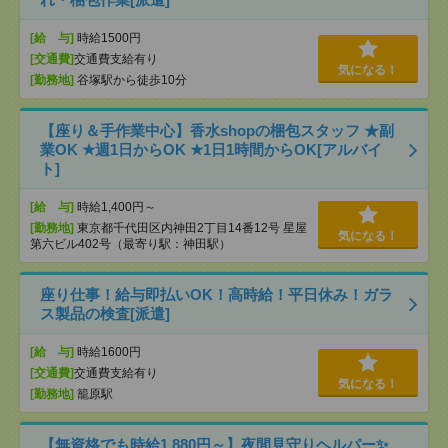
[給 与]
時給1500円
[交通費]
交通費支給有り
気になる！
[勤務地]
谷塚駅から徒歩10分
【座り＆手作業中心】香水shopの梱包スタッフ ★副
業OK ★週1日からOK ★1日1時間からOK[アルバイ
ト]
[給 与]
時給1,400円～
[勤務地]
東京都千代田区内神田2丁目14番12号 星屋
気になる！
第六ビル402号（最寄り駅：神田駅）
座り仕事！給与即払いOK！高時給！平日休み！ガラ
ス製品の検査[派遣]
[給 与]
時給1600円
[交通費]
交通費支給有り
気になる！
[勤務地]
籠原駅
【無資格でも時給1,880円～】夜間見守りヘルパー✨