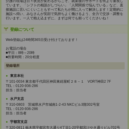
介護の現場は日々状況が変わるからこそ、就業後のサポートを何より重視し
ています。「シフトの相談がしづらい」「人間関係で悩んでいる」など、直
接施設に言いにくいこともすべて私たちが間に入って解決します！定期的に
施設へ伺い、みなさんが笑顔で気持ちよく働けるよう、全力で交渉・調整を
行います。一人で抱え込まずに、まずは何でも頼ってくださいね！
登録について
Web登録は24時間365日受け付けております！
お電話の場合
■平日：8時～20時
■所要時間：20分程度
登録場所
東京本社
〒101-0034 東京都千代田区神田東紺屋町２８－１ VORT神田2 7F
TEL：0120-936-286
担当：担当者
水戸支店
〒310-0803 茨城県水戸市城南1-2-43 NKCビル3階302号室
TEL：0120-936-286
担当：担当者
宇都宮支店
〒320-0811 栃木県宇都宮市大通り4丁目1-20宇都宮けやき通りビル702号