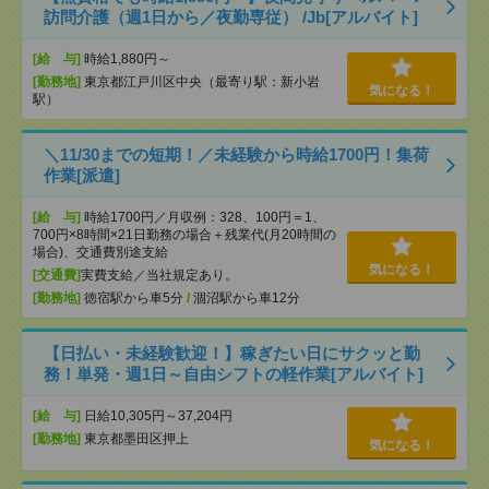
訪問介護（週1日から／夜勤専従） /Jb[アルバイト]
[給 与]
時給1,880円～
[勤務地]
東京都江戸川区中央（最寄り駅：新小岩
気になる！
駅）
＼11/30までの短期！／未経験から時給1700円！集荷
作業[派遣]
[給 与]
時給1700円／月収例：328、100円＝1、
700円×8時間×21日勤務の場合＋残業代(月20時間の
場合)、交通費別途支給
気になる！
[交通費]
実費支給／当社規定あり。
[勤務地]
徳宿駅から車5分
/
涸沼駅から車12分
【日払い・未経験歓迎！】稼ぎたい日にサクッと勤
務！単発・週1日～自由シフトの軽作業[アルバイト]
[給 与]
日給10,305円～37,204円
[勤務地]
東京都墨田区押上
気になる！