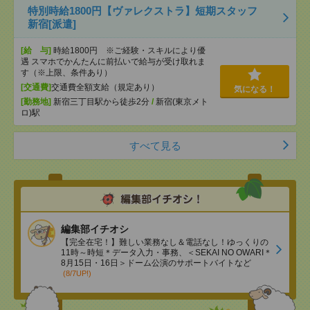
特別時給1800円【ヴァレクストラ】短期スタッフ
新宿[派遣]
[給 与]
時給1800円 ※ご経験・スキルにより優
遇 スマホでかんたんに前払いで給与が受け取れま
す（※上限、条件あり）
[交通費]
交通費全額支給（規定あり）
気になる！
[勤務地]
新宿三丁目駅から徒歩2分
/
新宿(東京メト
ロ)駅
すべて見る
編集部イチオシ
【完全在宅！】難しい業務なし＆電話なし！ゆっくりの
11時～時短＊データ入力・事務、＜SEKAI NO OWARI＊
8月15日・16日＞ドーム公演のサポートバイトなど
(8/7UP!)