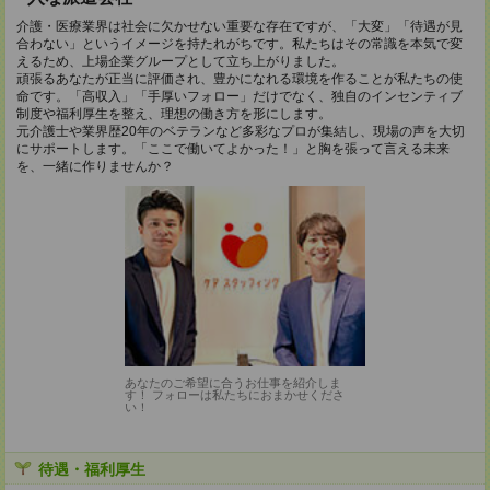
介護・医療業界は社会に欠かせない重要な存在ですが、「大変」「待遇が見
合わない」というイメージを持たれがちです。私たちはその常識を本気で変
えるため、上場企業グループとして立ち上がりました。
頑張るあなたが正当に評価され、豊かになれる環境を作ることが私たちの使
命です。「高収入」「手厚いフォロー」だけでなく、独自のインセンティブ
制度や福利厚生を整え、理想の働き方を形にします。
元介護士や業界歴20年のベテランなど多彩なプロが集結し、現場の声を大切
にサポートします。「ここで働いてよかった！」と胸を張って言える未来
を、一緒に作りませんか？
あなたのご希望に合うお仕事を紹介しま
す！ フォローは私たちにおまかせくださ
い！
待遇・福利厚生