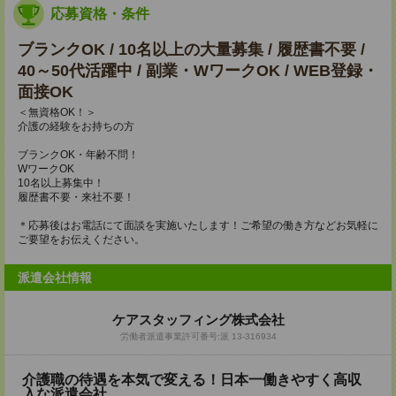
応募資格・条件
ブランクOK / 10名以上の大量募集 / 履歴書不要 /
40～50代活躍中 / 副業・WワークOK / WEB登録・
面接OK
＜無資格OK！＞
介護の経験をお持ちの方
ブランクOK・年齢不問！
WワークOK
10名以上募集中！
履歴書不要・来社不要！
＊応募後はお電話にて面談を実施いたします！ご希望の働き方などお気軽に
ご要望をお伝えください。
派遣会社情報
ケアスタッフィング株式会社
労働者派遣事業許可番号:派 13-316934
介護職の待遇を本気で変える！日本一働きやすく高収
入な派遣会社