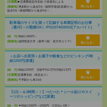
[交通費]
■ 交通費規定内支給 ※派遣先による
気になる！
[勤務地]
博多駅から徒歩5分
/
福岡空港(鉄道)駅から
徒歩5分
/
南福岡駅から徒歩5分
/
…
駐車場のサイズを測って記録する車庫証明のお仕事
（週3日～の勤務OK）/P011074026015[アルバイト]
[給 与]
時給1,060円～
[勤務地]
福岡県直方市（最寄り駅：直方市エリア）
気になる！
＜お店へ出荷用＞お菓子や軽食などのピッキング/時
給1250円[派遣]
[給 与]
時給1250円 日額平均1万円/月額21万円
[交通費]
交通費支給（規定あり）
気になる！
[勤務地]
千早駅から車15分
【1日～＆3時間～！】ぺたぺた＊シール貼りやスイ
ーツのトッピングなど[派遣]
[給 与]
▼時給1200円～1500円 ◎日払いOK！