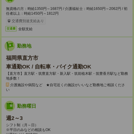
無資格の方：時給1350円～1687円 / 介護福祉士：時給1650円～2062円 / 初
任者以上：時給1450円～1812円
交通費別途支給あり
全額支給
交通費
勤務地
福岡県直方市
車通勤OK / 自転車・バイク通勤OK
【直方市】直方駅・筑豊直方駅・新入駅・筑前植木駅・筑豊香月駅など勤務
地多数！
介護施設や病院など ★自宅近くの施設がいいなど勤務地ご相談くださ
い
勤務曜日
週2～3
シフト制（月～日）
※平日のみなどの相談もOK