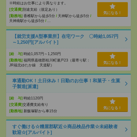
※時給はお仕事により異なります。
[交通費]
別途支給（規定あり）
気になる！
[勤務地]
香椎駅から徒歩5分
/
天神駅から徒歩5分
/
天神南駅から徒歩5分
/
…
【就労支援A型事業所】在宅ワーク 〇時給1,057円
～1,250円[アルバイト]
[給 与]
時給1,057円～1,250円
[勤務地]
福岡県嘉穂郡桂川町瀬戸23（最寄り駅：
気になる！
JR福北ゆたか線 天道駅）
車通勤OK！土日休み！日勤のお仕事！和菓子・生菓
子製造[派遣]
[給 与]
時給1120円
[交通費]
交通費支給有り
気になる！
[勤務地]
新飯塚駅から車15分
すぐ働ける☆糟屋郡駅近☆商品検品作業☆未経験者
歓迎☆[アルバイト]