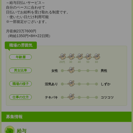
～給与日払いサービス～
自分のペースに合わせて
日払いでお給料を受け取れる制度です。
・使いたい日だけ利用可能
※一部規定がございます。
月収例23万7600円
（時給1350円×8H×22日間）
職場の雰囲気
年齢層
20代
30
40
50
60
男女比率
女性
男性
職場の様子
活気あり
しずか
仕事の仕方
テキパキ
コツコツ
募集情報
給与