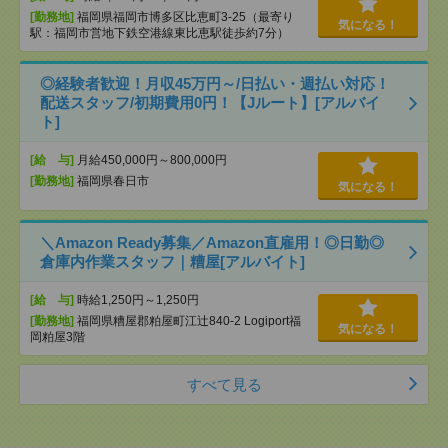
[勤務地]
福岡県福岡市博多区比恵町3-25（最寄り
気になる！
駅：福岡市営地下鉄空港線東比恵駅徒歩約7分）
◎経験者歓迎！月収45万円～/日払い・週払い対応！
配送スタッフ/初期費用0円！【Jルート】[アルバイ
ト]
[給 与]
月給450,000円～800,000円
[勤務地]
福岡県春日市
気になる！
＼Amazon Ready募集／Amazon直雇用！◎日勤◎
倉庫内作業スタッフ｜糟屋[アルバイト]
[給 与]
時給1,250円～1,250円
[勤務地]
福岡県糟屋郡粕屋町江辻840-2 Logiport福
気になる！
岡粕屋3階
すべて見る