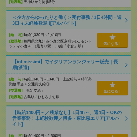
[勤務地]
天神駅から徒歩5分
＜夕方からゆったりと働く＞受付事務 / 1日4時間・週
3日~/ 未経験歓迎 ![アルバイト]
[給 与]
時給1,330円～1,410円
[勤務地]
福岡県北九州市小倉北区京町3-1-1 セント
気になる！
シティ小倉 4F（最寄り駅：JR線「小倉」駅）
【intimissimi】でイタリアンランジェリー販売｜長
期[派遣]
[給 与]
時給1340円～1340円 上記給与＋時間外
勤務手当＋交通費支給◎
[交通費]
「規定支給」
気になる！
[勤務地]
古島駅
/
おもろまち駅
【時給1400円～／残業なし】1日4h～、週4日～OKの
営業事務！未経験歓迎／博多・東比恵エリア[アルバ
イト]
[給 与]
時給1,400円～1,500円