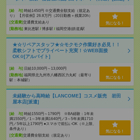
[給 与]
時給1450円 ※交通費全額支給（規定あ
り） 【月収例】26.8万円（20日勤務＋残業20h）
[交通費]
交通費支給あり
気になる！
[勤務地]
東比恵駅
/
博多駅
/
福岡空港(鉄道)駅
★☆リペアスタッフ★☆モクモク作業好き必見！！
柔軟シフトでプライベート充実！☆WEB面接
OK☆[アルバイト]
[給 与]
日給10,000円～13,000円
[勤務地]
福岡県北九州市八幡西区力丸町（最寄り
気になる！
駅：本城駅）
未経験から高時給【LANCOME】コスメ販売 岩田
屋本店[派遣]
[給 与]
時給1550円～1790円 ※BA経験：1年未
満1550円／1～3年未満1640円／3～5年未満1710
円／5年以上1790円 ●スマホで前払いOK（※上限、
条件あり）
気になる！
[交通費]
交通費全額支給（規定あり）