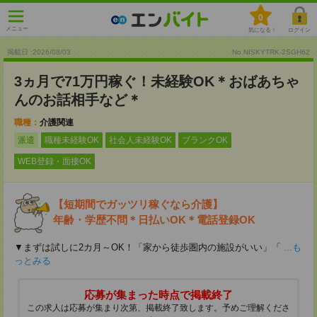
0
メニュー
気になる！
ログイン
掲載日 :2026
/
08
/
03
No.NISKYTRK-2SGH62
3ヵ月で71万円稼ぐ！未経験OK＊おばあちゃ
んのお話相手など＊
職種：
介護関連
派遣
職種未経験OK
社会人未経験OK
ブランクOK
WEB登録・面接OK
【短期間でガッツリ稼ぐなら介護】
年齢・学歴不問＊日払いOK＊電話登録OK
▼まずは試しに2カ月～OK！「家から徒歩圏内の施設がいい」「
...も
っとみる
応募が集まった時点で掲載終了
この求人は応募が集まり次第、掲載終了致します。予めご理解くださ