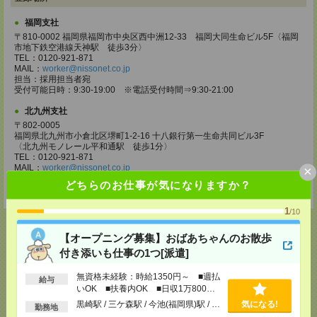
福岡支社
〒810-0002 福岡県福岡市中央区西中洲12-33 福岡大同生命ビル5F〈福岡
市地下鉄空港線天神駅 徒歩3分〉
TEL：0120-921-871
MAIL：
worker@nissonet.co.jp
担当：採用担当者宛
受付可能日時：9:30-19:00 ※電話受付時間⇒9:30-21:00
北九州支社
〒802-0005
福岡県北九州市小倉北区堺町1-2-16 十八銀行第一生命共同ビル3F
〈北九州モノレール平和通駅 徒歩1分〉
TEL：0120-921-871
MAIL：
worker@nissonet.co.jp
×
担当：採用担当者宛
どちらのお仕事が気になりますか？
受付可能日時：9:30-19:00 ※電話受付時間⇒9:30-21:00
1
/10
【オープニング募集】おばあちゃんのお散歩
付き添いも仕事の1つ[派遣]
応募ページへ
無資格未経験：時給1350円～ ■週払
給与
いOK ■扶養内OK ■日収1万800円
以上
黒崎駅 / 三ケ森駅 / 今池(福岡県)駅 / …
気になる!
勤務地
気になる！