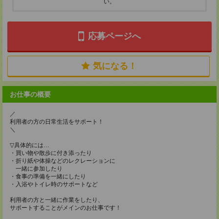
い。
応募ページへ
気になる！
お仕事の概要
／
利用者の方の日常生活をサポート！
＼
▽具体的には…
・買い物や散歩に付き添ったり
・折り紙や体操などのレクレーションに
一緒に参加したり
・食事の準備を一緒にしたり
・入浴やトイレ時のサポートなど
利用者の方と一緒に作業をしたり、
サポートすることがメインのお仕事です！