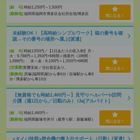
[給 与]
時給1,250円～1,500円
[勤務地]
福岡県福岡市博多区会社所在地/博多区
気になる！
未経験OK！【高時給シンプルワーク】箱の番号を確
認→その番号の場所へ運ぶ[派遣]
[給 与]
時給1350円／【1日あたりの収入例】月・
火：9,788円＝1,350円×6時間＋残業代（1時間：
1,688円） 水～金：8,100円＝1,350円×6時間
[交通費]
実費支給／当社規定あり。
気になる！
[勤務地]
貝塚(福岡県)駅から車6分
/
吉塚駅から車9
分
/
博多駅から車10分
【無資格でも時給1,460円～】見守りヘルパー✨訪問
介護（週1日から／日勤のみ） /Ja[アルバイト]
[給 与]
時給1,460円～
[勤務地]
福岡県飯塚市伊川（最寄り駅：新飯塚駅）
気になる！
<タイパ抜群>複合機の搬入出サポート（日勤）[派遣]