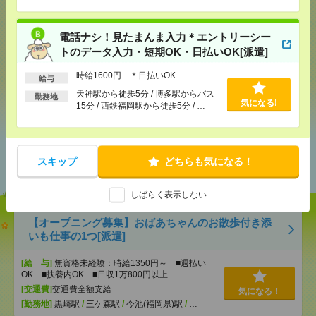
電話ナシ！見たまんま入力＊エントリーシー
メール
LINE
で送る
で送る
トのデータ入力・短期OK・日払いOK[派遣]
時給1600円 ＊日払いOK
給与
天神駅から徒歩5分 / 博多駅からバス
シェア
ツイート
ブックマーク
勤務地
気になる!
15分 / 西鉄福岡駅から徒歩5分 / …
あなたの閲覧履歴からの
スキップ
おすすめ
どちらも気になる！
しばらく表示しない
【オープニング募集】おばあちゃんのお散歩付き添
いも仕事の1つ[派遣]
[給 与]
無資格未経験：時給1350円～ ■週払い
OK ■扶養内OK ■日収1万800円以上
[交通費]
交通費全額支給
気になる！
[勤務地]
黒崎駅
/
三ケ森駅
/
今池(福岡県)駅
/
…