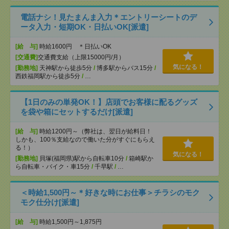
電話ナシ！見たまんま入力＊エントリーシートのデ
ータ入力・短期OK・日払いOK[派遣]
[給 与]
時給1600円 ＊日払いOK
[交通費]
交通費支給（上限15000円/月）
気になる！
[勤務地]
天神駅から徒歩5分
/
博多駅からバス15分
/
西鉄福岡駅から徒歩5分
/
…
【1日のみの単発OK！】店頭でお客様に配るグッズ
を袋や箱にセットするだけ[派遣]
[給 与]
時給1200円～（弊社は、翌日が給料日！
しかも、100％支給なので働いた分がすぐにもらえ
る！）
気になる！
[勤務地]
貝塚(福岡県)駅から自転車10分
/
箱崎駅か
ら自転車・バイク・車15分
/
千早駅
/
…
＜時給1,500円～＊好きな時にお仕事＞チラシのモク
モク仕分け[派遣]
[給 与]
時給1,500円～1,875円