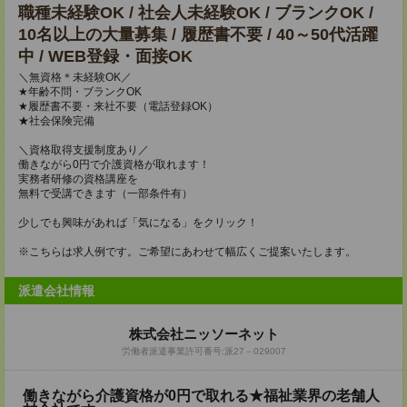
職種未経験OK / 社会人未経験OK / ブランクOK /
10名以上の大量募集 / 履歴書不要 / 40～50代活躍
中 / WEB登録・面接OK
＼無資格＊未経験OK／
★年齢不問・ブランクOK
★履歴書不要・来社不要（電話登録OK）
★社会保険完備
＼資格取得支援制度あり／
働きながら0円で介護資格が取れます！
実務者研修の資格講座を
無料で受講できます（一部条件有）
少しでも興味があれば「気になる」をクリック！
※こちらは求人例です。ご希望にあわせて幅広くご提案いたします。
派遣会社情報
株式会社ニッソーネット
労働者派遣事業許可番号:派27－029007
働きながら介護資格が0円で取れる★福祉業界の老舗人