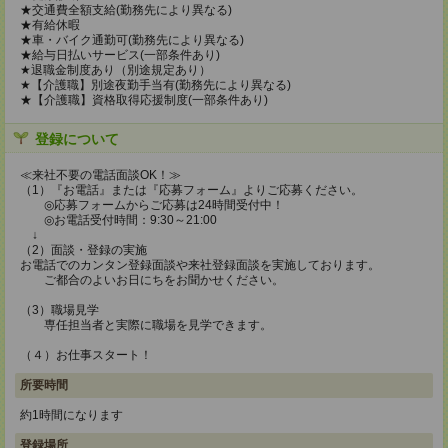
★交通費全額支給(勤務先により異なる)
★有給休暇
★車・バイク通勤可(勤務先により異なる)
★給与日払いサービス(一部条件あり)
★退職金制度あり（別途規定あり）
★【介護職】別途夜勤手当有(勤務先により異なる)
★【介護職】資格取得応援制度(一部条件あり)
登録について
≪来社不要の電話面談OK！≫
（1）『お電話』または『応募フォーム』よりご応募ください。
◎応募フォームからご応募は24時間受付中！
◎お電話受付時間：9:30～21:00
↓
（2）面談・登録の実施
お電話でのカンタン登録面談や来社登録面談を実施しております。
ご都合のよいお日にちをお聞かせください。
（3）職場見学
専任担当者と実際に職場を見学できます。
（４）お仕事スタート！
所要時間
約1時間になります
登録場所