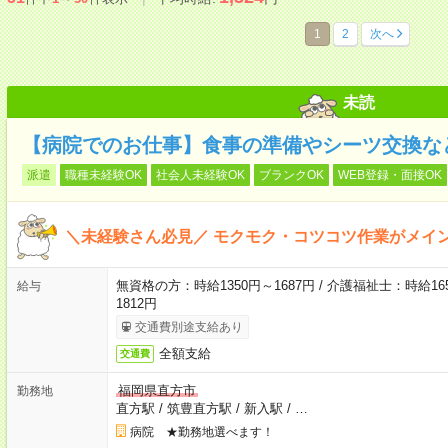
1
2
次へ
未読
【病院でのお仕事】食事の準備やシーツ交換な
派遣
職種未経験OK
社会人未経験OK
ブランクOK
WEB登録・面接OK
＼未経験さん必見／ モクモク・コツコツ作業がメイ
無資格の方：時給1350円～1687円 / 介護福祉士：時給165
給与
1812円
交通費別途支給あり
全額支給
交通費
福岡県直方市
勤務地
直方駅
/
筑豊直方駅
/
新入駅
/
…
病院 ★勤務地選べます！