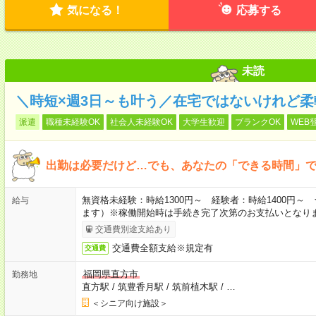
気になる！
応募する
未読
＼時短×週3日～も叶う／在宅ではないけれど
派遣
職種未経験OK
社会人未経験OK
大学生歓迎
ブランクOK
WEB
出勤は必要だけど…でも、あなたの「できる時間」で
無資格未経験：時給1300円～ 経験者：時給1400円
給与
ます）※稼働開始時は手続き完了次第のお支払いとなり
交通費別途支給あり
交通費全額支給※規定有
交通費
福岡県直方市
勤務地
直方駅
/
筑豊香月駅
/
筑前植木駅
/
…
＜シニア向け施設＞