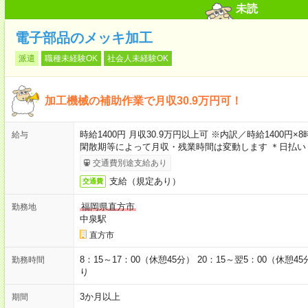
未読
電子部品のメッキ加工
派遣
職種未経験OK
社会人未経験OK
加工機械の補助作業で月収30.9万円可！
時給1400円 月収30.9万円以上可 ※内訳／時給1400円
給与
閑散期等によって月収・残業時間は変動します ＊日払い
交通費別途支給あり
支給（規定あり）
交通費
福岡県直方市
勤務地
中泉駅
直方市
8：15～17：00（休憩45分） 20：15～翌5：00（休
勤務時間
り
3か月以上
期間