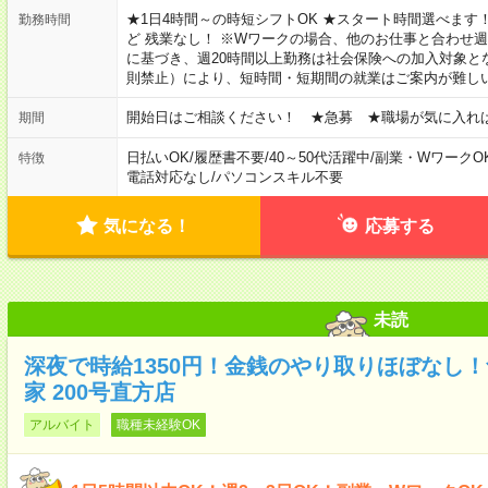
★1日4時間～の時短シフトOK ★スタート時間選べます！ 7:00～16
勤務時間
ど 残業なし！ ※Wワークの場合、他のお仕事と合わせ週
に基づき、週20時間以上勤務は社会保険への加入対象と
則禁止）により、短時間・短期間の就業はご案内が難し
開始日はご相談ください！ ★急募 ★職場が気に入れ
期間
日払いOK
/
履歴書不要
/
40～50代活躍中
/
副業・WワークO
特徴
電話対応なし
/
パソコンスキル不要
気になる！
応募する
未読
深夜で時給1350円！金銭のやり取りほぼなし
家 200号直方店
アルバイト
職種未経験OK