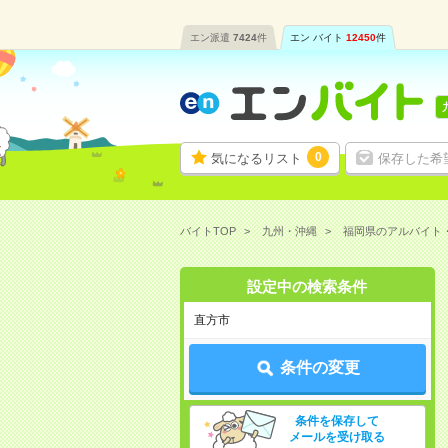
エン派遣
7424
件
エン バイト
12450
件
0
気になるリスト
保存した希
バイトTOP
九州・沖縄
福岡県のアルバイト
設定中の検索条件
直方市
条件の変更
条件を保存して
メールを受け取る