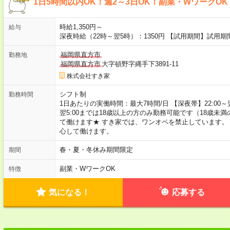
1日5時間以内OK！週2～3日OK！副業・WワークO
時給1,350円～
給与
深夜時給（22時～翌5時）：1350円 【試用期間】試用
福岡県直方市
勤務地
福岡県直方市
大字頓野字縄手下3891-11
株式会社すき家
シフト制
勤務時間
1日あたりの実働時間：最大7時間/日 【深夜帯】22:00～翌5:
翌5:00までは18歳以上の方のみ勤務可能です（18歳未
て働けます★ すき家では、ワンオペを禁止しています。
心して働けます。
春・夏・冬休み期間限定
期間
副業・WワークOK
特徴
気になる！
応募する