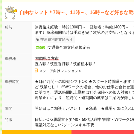
自由なシフト＊7時～、11時～、16時～など好きな
無資格未経験：時給1300円～ 経験者：時給1400円
給与
ます）※稼働開始時は手続き完了次第のお支払いとなり
交通費別途支給あり
交通費全額支給※規定有
交通費
福岡県直方市
勤務地
直方駅
/
筑豊香月駅
/
筑前植木駅
/
…
＜シニア向けマンション＞
★1日4時間～の時短シフトOK ★スタート時間選べます！ 7:00～16
勤務時間
ど 残業なし！ ※Wワークの場合、他のお仕事と合わせ週
に基づき、週20時間以上勤務は社会保険への加入対象と
則禁止）により、短時間・短期間の就業はご案内が難し
開始日はご相談ください！ ★急募 ★職場が気に入れ
期間
日払いOK
/
履歴書不要
/
40～50代活躍中
/
副業・WワークO
特徴
電話対応なし
/
パソコンスキル不要