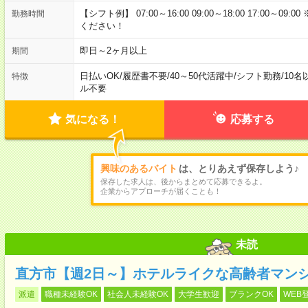
【シフト例】 07:00～16:00 09:00～18:00 17:00
勤務時間
ください！
即日～2ヶ月以上
期間
日払いOK
/
履歴書不要
/
40～50代活躍中
/
シフト勤務
/
10名
特徴
ル不要
気になる！
応募する
興味のあるバイト
は、とりあえず保存しよう♪
保存した求人は、後からまとめて応募できるよ。
企業からアプローチが届くことも！
未読
直方市【週2日～】ホテルライクな高齢者マン
派遣
職種未経験OK
社会人未経験OK
大学生歓迎
ブランクOK
WEB