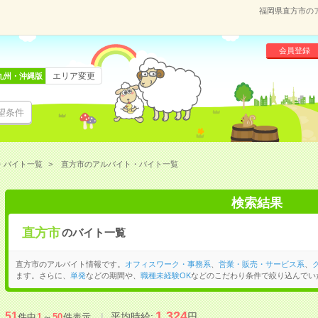
福岡県直方市の
会員登録
エリア変更
九州・沖縄版
望条件
・バイト一覧
直方市のアルバイト・バイト一覧
検索結果
直方市
のバイト一覧
直方市のアルバイト情報です。
オフィスワーク・事務系
、
営業・販売・サービス系
、
ます。さらに、
単発
などの期間や、
職種未経験OK
などのこだわり条件で絞り込んでい
1,324
51
平均時給:
円
件中
1
～
50
件表示