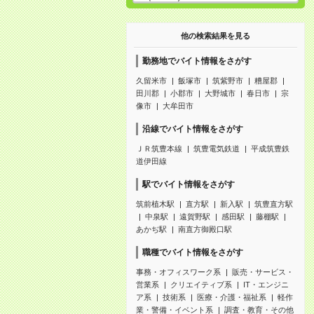
他の検索結果を見る
勤務地でバイト情報をさがす
久留米市
飯塚市
筑紫野市
糟屋郡
田川郡
小郡市
大野城市
春日市
宗
像市
大牟田市
沿線でバイト情報をさがす
ＪＲ筑豊本線
筑豊電気鉄道
平成筑豊鉄
道伊田線
駅でバイト情報をさがす
筑前植木駅
直方駅
新入駅
筑豊直方駅
中泉駅
遠賀野駅
感田駅
藤棚駅
あかぢ駅
南直方御殿口駅
職種でバイト情報をさがす
事務・オフィスワーク系
販売・サービス・
営業系
クリエイティブ系
IT・エンジニ
ア系
技術系
医療・介護・福祉系
軽作
業・警備・イベント系
調査・教育・その他