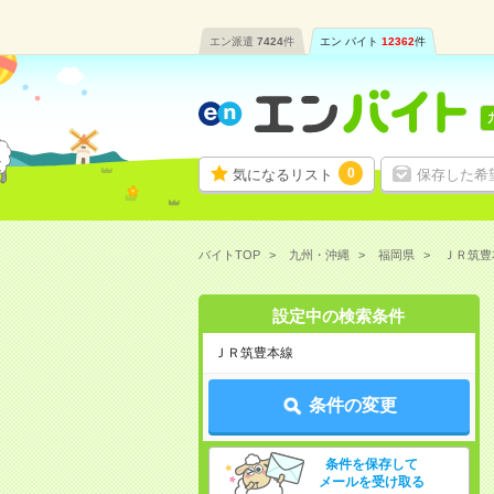
エン派遣
7424
件
エン バイト
12362
件
0
気になるリスト
保存した希
バイトTOP
九州・沖縄
福岡県
ＪＲ筑豊
設定中の検索条件
ＪＲ筑豊本線
条件の変更
条件を保存して
メールを受け取る