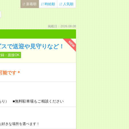
新着順
時給順
人気順
掲載日：2026.08.08
NEW
ビスで送迎や見守りなど！
登録・面接OK
可能です＊
あり） ■無料駐車場もご相談ください
お好きな場所を選べます！