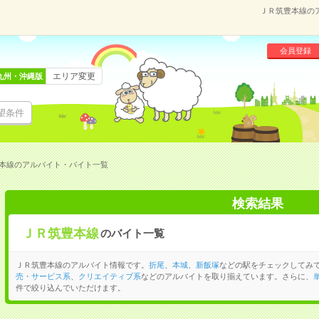
ＪＲ筑豊本線の
会員登録
エリア変更
九州・沖縄版
望条件
本線のアルバイト・バイト一覧
検索結果
ＪＲ筑豊本線
のバイト一覧
ＪＲ筑豊本線のアルバイト情報です。
折尾
、
本城
、
新飯塚
などの駅をチェックしてみ
売・サービス系
、
クリエイティブ系
などのアルバイトを取り揃えています。さらに、
件で絞り込んでいただけます。