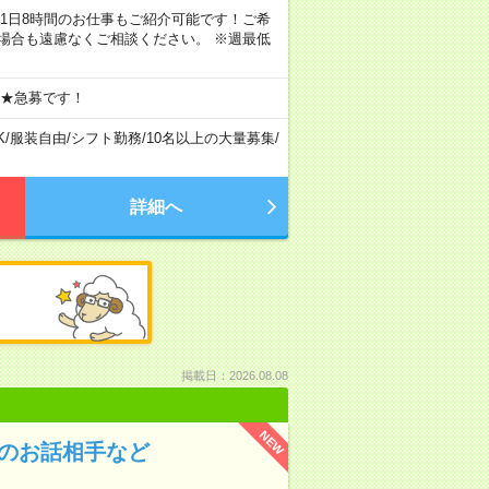
ちろん1日8時間のお仕事もご紹介可能です！ご希
場合も遠慮なくご相談ください。 ※週最低
 ★急募です！
K
/
服装自由
/
シフト勤務
/
10名以上の大量募集
/
詳細へ
掲載日：2026.08.08
NEW
んのお話相手など