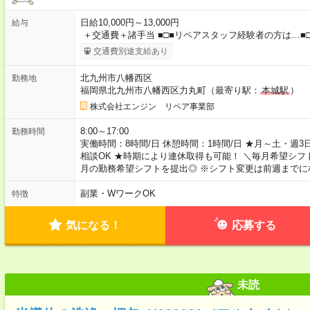
日給10,000円～13,000円
給与
＋交通費＋諸手当 ■□■リペアスタッフ経験者の方は…■□
交通費別途支給あり
北九州市八幡西区
勤務地
福岡県北九州市八幡西区力丸町（最寄り駅：
本城駅
）
株式会社エンジン リペア事業部
8:00～17:00
勤務時間
実働時間：8時間/日 休憩時間：1時間/日 ★月～土・週3
相談OK ★時期により連休取得も可能！ ＼毎月希望シフ
月の勤務希望シフトを提出◎ ※シフト変更は前週までに
副業・WワークOK
特徴
気になる！
応募する
未読