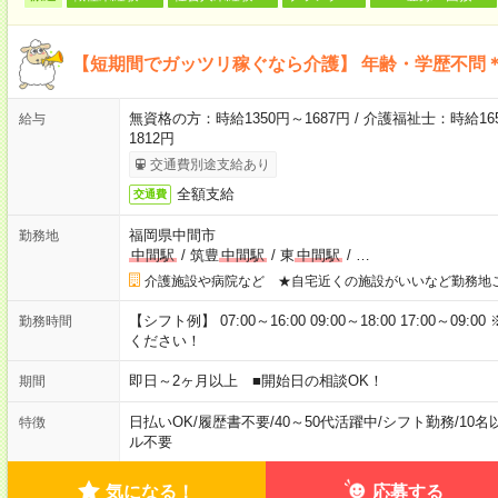
【短期間でガッツリ稼ぐなら介護】 年齢・学歴不問＊
無資格の方：時給1350円～1687円 / 介護福祉士：時給165
給与
1812円
交通費別途支給あり
全額支給
交通費
福岡県中間市
勤務地
中間駅
/
筑豊
中間駅
/
東
中間駅
/
…
介護施設や病院など ★自宅近くの施設がいいなど勤務地
【シフト例】 07:00～16:00 09:00～18:00 17:00
勤務時間
ください！
即日～2ヶ月以上 ■開始日の相談OK！
期間
日払いOK
/
履歴書不要
/
40～50代活躍中
/
シフト勤務
/
10名
特徴
ル不要
気になる！
応募する