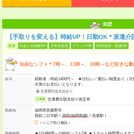
未読
【手取りを変える】時給UP！日勤OK＊派遣介
派遣
社会人未経験OK
大学生歓迎
ブランクOK
WEB登録・面接OK
自由なシフト＊7時～、11時～、16時～など好きな
経験者：時給1400円～ ★日払い／週払い制度あり（
給与
次第のお支払いとなります。
交通費別途支給あり
交通費全額支給※規定有
交通費
福岡県筑紫野市
勤務地
西鉄二日市駅
/
原田(福岡県)駅
/
筑紫駅
/
…
＜シニア向け施設＞
★1日4時間～の時短シフトOK ★スタート時間選べます！ 7:00～16
勤務時間