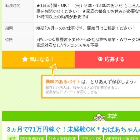
★1日5時間～OK！ （例）9:00～18:00のあいだ も
勤務時間
望をお聞かせください！ ★家庭の都合でお休みが必要な
15時間以上の勤務が必要です
短期2ヵ月～のお仕事です。開始日はご相談ください！
期間
日払いOK
/
履歴書不要
/
40～50代活躍中
/
副業・WワークO
特徴
電話対応なし
/
パソコンスキル不要
気になる！
応募する
興味のあるバイト
は、とりあえず保存しよう♪
保存した求人は、後からまとめて応募できるよ。
企業からアプローチが届くことも！
未読
3ヵ月で71万円稼ぐ！未経験OK＊おばあちゃ
派遣
職種未経験OK
社会人未経験OK
ブランクOK
WEB登録・面接OK