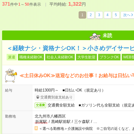
1,322
371
平均時給:
円
件中
1
～
50
件表示
1
2
3
4
5
次へ
未読
＜経験ナシ・資格ナシOK！＞小さめデイサー
派遣
職種未経験OK
社会人未経験OK
大学生歓迎
ブランクOK
WEB
≪土日休みOK≫送迎などのお仕事！お給与は日払い
時給1300円～ ■日払いOK（規定あり）
給与
交通費別途支給あり
交通費全額支給 ■ガソリン代も全額支給（規定
交通費
北九州市八幡西区
勤務地
折尾駅
/
黒崎駅前駅
/
三ケ森駅
/
…
＜選べる勤務地＞介護施設や病院 ※ご自宅の近くなど、