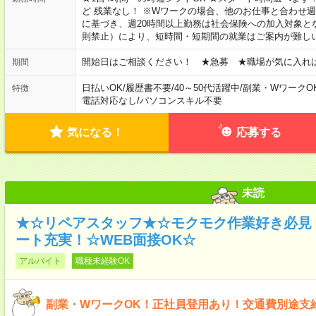
ど 残業なし！ ※Wワークの場合、他のお仕事と合わせ週
に基づき、週20時間以上勤務は社会保険への加入対象と
則禁止）により、短時間・短期間の就業はご案内が難し
開始日はご相談ください！ ★急募 ★職場が気に入れ
期間
日払いOK
/
履歴書不要
/
40～50代活躍中
/
副業・WワークO
特徴
電話対応なし
/
パソコンスキル不要
気になる！
応募する
未読
★☆リペアスタッフ★☆モクモク作業好き必見
ート充実！☆WEB面接OK☆
アルバイト
職種未経験OK
副業・WワークOK！正社員登用あり！交通費別途支