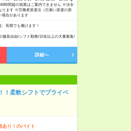
40時間超の就業はご案内できません ※法令
なります ※労働者派遣法（日雇い派遣の原
い場合があります
ば、長期でも働けます！
K
/
服装自由
/
シフト勤務
/
10名以上の大量募集
/
詳細へ
！！柔軟シフトでプライベ
給あり！のバイト