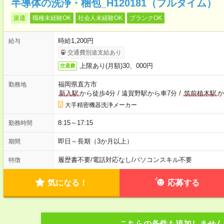
半導体の洗浄・梱包_H120181（フルタイム）
派遣
職種未経験OK
社会人未経験OK
ブランクOK
時給1,200円
給与
交通費別途支給あり
上限あり(月額)30、000円
交通費
福岡県直方市
勤務地
新入駅
から徒歩4分
/
遠賀野駅から車7分
/
筑前植木駅
か
大手精密機器洗浄メーカー
8:15～17:15
勤務時間
即日～長期（3か月以上）
期間
履歴書不要
/
電話対応なし
/
パソコンスキル不要
特徴
気になる！
応募する
こちらの条件も追加しません