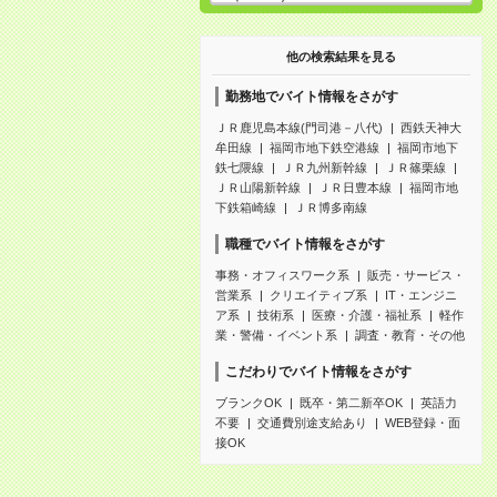
他の検索結果を見る
勤務地でバイト情報をさがす
ＪＲ鹿児島本線(門司港－八代)
西鉄天神大
牟田線
福岡市地下鉄空港線
福岡市地下
鉄七隈線
ＪＲ九州新幹線
ＪＲ篠栗線
ＪＲ山陽新幹線
ＪＲ日豊本線
福岡市地
下鉄箱崎線
ＪＲ博多南線
職種でバイト情報をさがす
事務・オフィスワーク系
販売・サービス・
営業系
クリエイティブ系
IT・エンジニ
ア系
技術系
医療・介護・福祉系
軽作
業・警備・イベント系
調査・教育・その他
こだわりでバイト情報をさがす
ブランクOK
既卒・第二新卒OK
英語力
不要
交通費別途支給あり
WEB登録・面
接OK