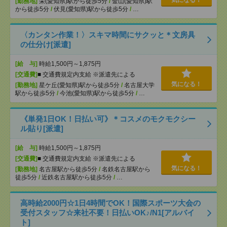
気になる！
[勤務地]
栄(愛知県)駅から徒歩5分
/
金山(愛知県)駅
から徒歩5分
/
伏見(愛知県)駅から徒歩5分
/
…
〈カンタン作業！〉スキマ時間にサクッと＊文房具
の仕分け[派遣]
[給 与]
時給1,500円～1,875円
[交通費]
■ 交通費規定内支給 ※派遣先による
気になる！
[勤務地]
星ケ丘(愛知県)駅から徒歩5分
/
名古屋大学
駅から徒歩5分
/
今池(愛知県)駅から徒歩5分
/
…
《単発1日OK！日払い可》＊コスメのモクモクシー
ル貼り[派遣]
[給 与]
時給1,500円～1,875円
[交通費]
■ 交通費規定内支給 ※派遣先による
気になる！
[勤務地]
名古屋駅から徒歩5分
/
名鉄名古屋駅から
徒歩5分
/
近鉄名古屋駅から徒歩5分
/
…
高時給2000円☆1日4時間でOK！国際スポーツ大会の
受付スタッフ☆来社不要！日払いOK♪/N1[アルバイ
ト]