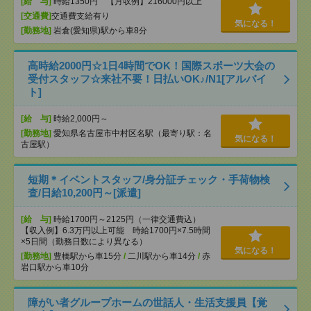
[給 与]
時給1350円 【月収例】216000円以上
[交通費]
交通費支給有り
気になる！
[勤務地]
岩倉(愛知県)駅から車8分
高時給2000円☆1日4時間でOK！国際スポーツ大会の
受付スタッフ☆来社不要！日払いOK♪/N1[アルバイ
ト]
[給 与]
時給2,000円～
[勤務地]
愛知県名古屋市中村区名駅（最寄り駅：名
気になる！
古屋駅）
短期＊イベントスタッフ/身分証チェック・手荷物検
査/日給10,200円～[派遣]
[給 与]
時給1700円～2125円（一律交通費込）
【収入例】6.3万円以上可能 時給1700円×7.5時間
×5日間（勤務日数により異なる）
気になる！
[勤務地]
豊橋駅から車15分
/
二川駅から車14分
/
赤
岩口駅から車10分
障がい者グループホームの世話人・生活支援員【覚