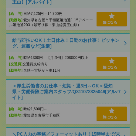
王山】[アルバイト]
[給 与]
日給7,125円～14,700円
[勤務地]
愛知県名古屋市千種区姫池通1-15アベニー
気になる！
ル姫池通203（最寄り駅：東山線覚王山駅）
給与即払いOK！土日休み！日勤のお仕事！ピッキン
グ、運搬など[派遣]
[給 与]
時給1300円 【月収例】208000円以上
[交通費]
交通費支給有り
気になる！
[勤務地]
名鉄一宮駅から車11分
＜厚生労働省のお仕事・短期・週3日～OK＞愛知
県・労働保険ご案内スタッフ/Q311072325046[アルバ
イト]
[給 与]
時給1,600円～
[勤務地]
愛知県名古屋市千種区
気になる！
＼PC入力の事務／フォーマットあり！15時半まで/未