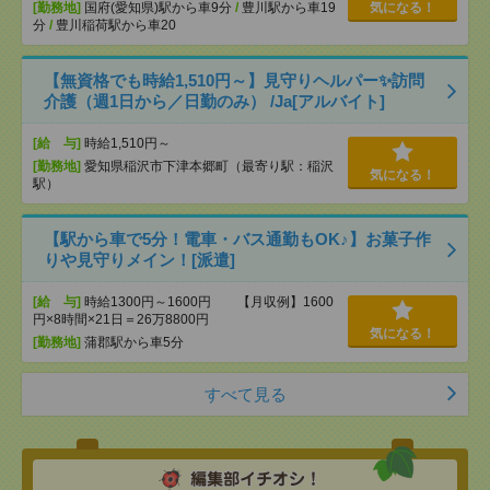
[勤務地]
国府(愛知県)駅から車9分
/
豊川駅から車19
気になる！
分
/
豊川稲荷駅から車20
【無資格でも時給1,510円～】見守りヘルパー✨訪問
介護（週1日から／日勤のみ） /Ja[アルバイト]
[給 与]
時給1,510円～
[勤務地]
愛知県稲沢市下津本郷町（最寄り駅：稲沢
気になる！
駅）
【駅から車で5分！電車・バス通勤もOK♪】お菓子作
りや見守りメイン！[派遣]
[給 与]
時給1300円～1600円 【月収例】1600
円×8時間×21日＝26万8800円
気になる！
[勤務地]
蒲郡駅から車5分
すべて見る