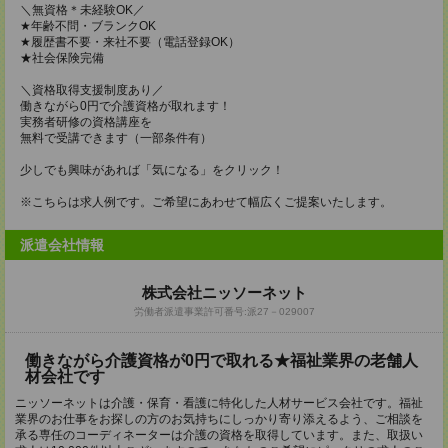
＼無資格＊未経験OK／
★年齢不問・ブランクOK
★履歴書不要・来社不要（電話登録OK）
★社会保険完備
＼資格取得支援制度あり／
働きながら0円で介護資格が取れます！
実務者研修の資格講座を
無料で受講できます（一部条件有）
少しでも興味があれば「気になる」をクリック！
※こちらは求人例です。ご希望にあわせて幅広くご提案いたします。
派遣会社情報
株式会社ニッソーネット
労働者派遣事業許可番号:派27－029007
働きながら介護資格が0円で取れる★福祉業界の老舗人
材会社です
ニッソーネットは介護・保育・看護に特化した人材サービス会社です。福祉
業界のお仕事をお探しの方のお気持ちにしっかり寄り添えるよう、ご相談を
承る専任のコーディネーターは介護の資格を取得しています。また、取扱い