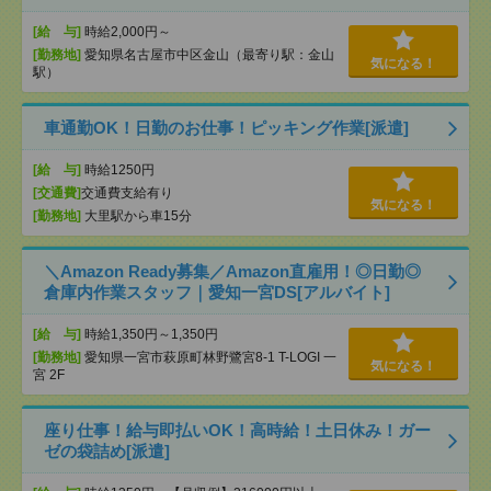
[給 与]
時給2,000円～
[勤務地]
愛知県名古屋市中区金山（最寄り駅：金山
気になる！
駅）
車通勤OK！日勤のお仕事！ピッキング作業[派遣]
[給 与]
時給1250円
[交通費]
交通費支給有り
気になる！
[勤務地]
大里駅から車15分
＼Amazon Ready募集／Amazon直雇用！◎日勤◎
倉庫内作業スタッフ｜愛知一宮DS[アルバイト]
[給 与]
時給1,350円～1,350円
[勤務地]
愛知県一宮市萩原町林野鷺宮8-1 T-LOGI 一
気になる！
宮 2F
座り仕事！給与即払いOK！高時給！土日休み！ガー
ゼの袋詰め[派遣]