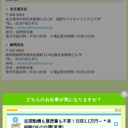
名古屋支社
〒450-0003
名古屋市中村区名駅南1-21-19 名駅サウスサイドスクエア3F
TEL：0120-921-871
MAIL：
worker@nissonet.co.jp
担当：採用担当者
受付可能日時：9:30-19:00 ※電話受付時間⇒9:30-21:00
静岡支社
〒420-0852
静岡県静岡市葵区紺屋町11-4太陽生命静岡ビル7F
TEL：0120-921-871
MAIL：
worker@nissonet.co.jp
担当：採用担当者
受付可能日時：9:30-19:00 ※電話受付時間⇒9:30-21:00
×
どちらのお仕事が気になりますか？
応募ページへ
1
/10
志望動機も履歴書も不要！日収1.1万円～＊未
気になる！
経験OKの介護[派遣]