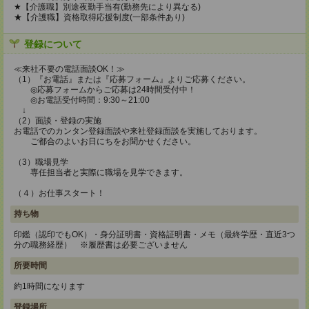
★【介護職】別途夜勤手当有(勤務先により異なる)
★【介護職】資格取得応援制度(一部条件あり)
登録について
≪来社不要の電話面談OK！≫
（1）『お電話』または『応募フォーム』よりご応募ください。
◎応募フォームからご応募は24時間受付中！
◎お電話受付時間：9:30～21:00
↓
（2）面談・登録の実施
お電話でのカンタン登録面談や来社登録面談を実施しております。
ご都合のよいお日にちをお聞かせください。
（3）職場見学
専任担当者と実際に職場を見学できます。
（４）お仕事スタート！
持ち物
印鑑（認印でもOK）・身分証明書・資格証明書・メモ（最終学歴・直近3つ
分の職務経歴） ※履歴書は必要ございません
所要時間
約1時間になります
登録場所