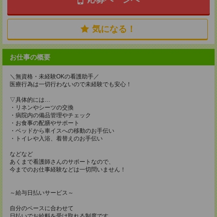
気になる！
お仕事の概要
＼無資格・未経験OKの看護助手／
医療行為は一切行わないので未経験でも安心！
▽具体的には…
・リネンやシーツの交換
・病院内の備品管理やチェック
・お食事の配膳やサポート
・ベッドから車イスへの移動のお手伝い
・トイレや入浴、着替えのお手伝い
などなど
あくまで看護師さんのサポートなので、
今までのお仕事経験などは一切問いません！
～給与日払いサービス～
自分のペースに合わせて
日払いでお給料を受け取れる制度です。