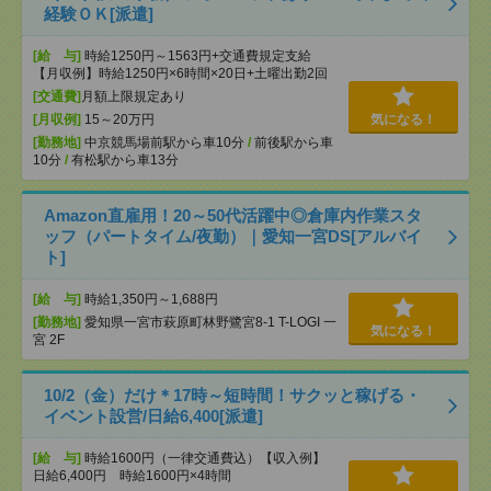
経験ＯＫ[派遣]
[給 与]
時給1250円～1563円+交通費規定支給
【月収例】時給1250円×6時間×20日+土曜出勤2回
[交通費]
月額上限規定あり
[月収例]
15～20万円
気になる！
[勤務地]
中京競馬場前駅から車10分
/
前後駅から車
10分
/
有松駅から車13分
Amazon直雇用！20～50代活躍中◎倉庫内作業スタ
ッフ（パートタイム/夜勤）｜愛知一宮DS[アルバイ
ト]
[給 与]
時給1,350円～1,688円
[勤務地]
愛知県一宮市萩原町林野鷺宮8-1 T-LOGI 一
気になる！
宮 2F
10/2（金）だけ＊17時～短時間！サクッと稼げる・
イベント設営/日給6,400[派遣]
[給 与]
時給1600円（一律交通費込）【収入例】
日給6,400円 時給1600円×4時間