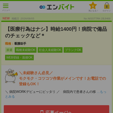
0
メニュー
気になる！
ログイン
NEW
掲載日 :2026
/
08
/
05
No.NISSTTRK-2BJH69
【医療行為はナシ】時給1400円！病院で備品
のチェックなど＊
職種：
看護助手
派遣
職種未経験OK
社会人未経験OK
ブランクOK
WEB登録・面接OK
＼未経験さん必見／
モクモク・コツコツ作業がメインです！お電話での
登録もOK！
＼ 病院WORKデビューにピッタリ ／ 病院内で患者さんの移
...もっ
とみる
応募ページへ