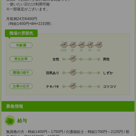
・使いたい日だけ利用可能
※一部規定がございます。
月収例24万6400円
（時給1400円×8H×22日間）
職場の雰囲気
年齢層
20代
30
40
50
60
男女比率
女性
男性
職場の様子
活気あり
しずか
仕事の仕方
テキパキ
コツコツ
募集情報
給与
無資格の方：時給1400円～1750円 / 介護福祉士：時給1700円～2125円 / 初