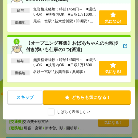
無資格未経験：時給1450円～ ■週払
給与
いOK ■扶養内OK ■日収1万1600円
メール
LINE
で送る
で送る
以上
尾張一宮駅 / 新木曽川駅 / 開明駅 / …
気になる!
勤務地
シェア
ツイート
ブックマーク
【オープニング募集】おばあちゃんのお散歩
付き添いも仕事の1つ[派遣]
あなたの閲覧履歴からの
無資格未経験：時給1450円～ ■週払
給与
いOK ■扶養内OK ■日収1万1600円
おすすめ
以上
名鉄一宮駅 / 妙興寺駅 / 奥町駅 / …
気になる!
勤務地
志望動機も履歴書も不要！日収1.1万円～＊未経験OK
スキップ
どちらも気になる！
の介護[派遣]
[給 与]
無資格未経験：時給1450円～ ■週払い
しばらく表示しない
OK ■扶養内OK ■日収1万1600円以上
[交通費]
交通費全額支給
気になる！
[勤務地]
尾張一宮駅
/
新木曽川駅
/
開明駅
/
…