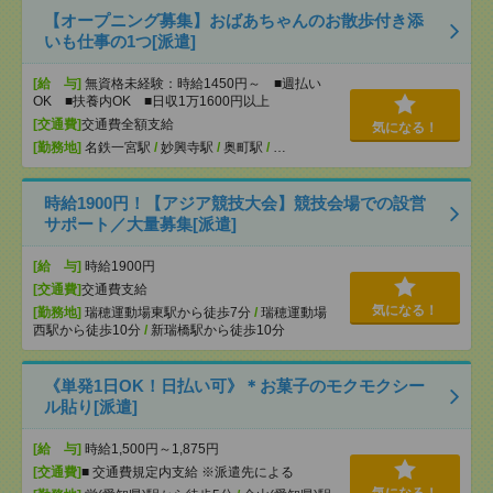
【オープニング募集】おばあちゃんのお散歩付き添
いも仕事の1つ[派遣]
[給 与]
無資格未経験：時給1450円～ ■週払い
OK ■扶養内OK ■日収1万1600円以上
[交通費]
交通費全額支給
気になる！
[勤務地]
名鉄一宮駅
/
妙興寺駅
/
奥町駅
/
…
時給1900円！【アジア競技大会】競技会場での設営
サポート／大量募集[派遣]
[給 与]
時給1900円
[交通費]
交通費支給
気になる！
[勤務地]
瑞穂運動場東駅から徒歩7分
/
瑞穂運動場
西駅から徒歩10分
/
新瑞橋駅から徒歩10分
《単発1日OK！日払い可》＊お菓子のモクモクシー
ル貼り[派遣]
[給 与]
時給1,500円～1,875円
[交通費]
■ 交通費規定内支給 ※派遣先による