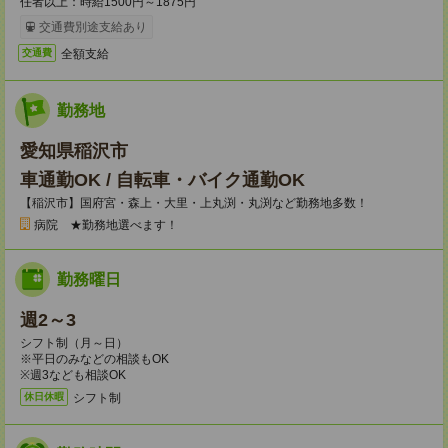
任者以上：時給1500円～1875円
交通費別途支給あり
全額支給
交通費
勤務地
愛知県稲沢市
車通勤OK / 自転車・バイク通勤OK
【稲沢市】国府宮・森上・大里・上丸渕・丸渕など勤務地多数！
病院 ★勤務地選べます！
勤務曜日
週2～3
シフト制（月～日）
※平日のみなどの相談もOK
※週3なども相談OK
シフト制
休日休暇