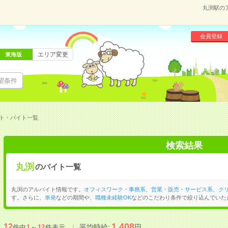
丸渕駅の
会員登録
エリア変更
東海版
望条件
ト・バイト一覧
検索結果
丸渕
のバイト一覧
丸渕のアルバイト情報です。
オフィスワーク・事務系
、
営業・販売・サービス系
、
ク
す。さらに、
単発
などの期間や、
職種未経験OK
などのこだわり条件で絞り込んでいた
1,408
12
平均時給:
円
件中
1
～
12
件表示