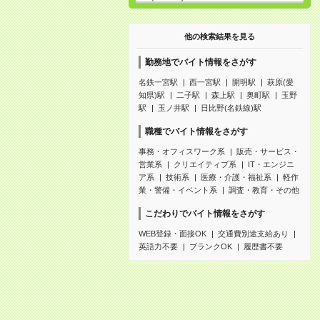
他の検索結果を見る
勤務地でバイト情報をさがす
名鉄一宮駅
西一宮駅
開明駅
萩原(愛
知県)駅
二子駅
森上駅
奥町駅
玉野
駅
玉ノ井駅
日比野(名鉄線)駅
職種でバイト情報をさがす
事務・オフィスワーク系
販売・サービス・
営業系
クリエイティブ系
IT・エンジニ
ア系
技術系
医療・介護・福祉系
軽作
業・警備・イベント系
調査・教育・その他
こだわりでバイト情報をさがす
WEB登録・面接OK
交通費別途支給あり
英語力不要
ブランクOK
履歴書不要