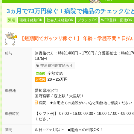
3ヵ月で73万円稼ぐ！病院で備品のチェックな
派遣
職種未経験OK
社会人未経験OK
ブランクOK
WEB登録・面接OK
【短期間でガッツリ稼ぐ！】 年齢・学歴不問＊日払い
無資格の方：時給1400円～1750円 / 介護福祉士：時給170
給与
1875円
交通費別途支給あり
全額支給
交通費
20～25万円
月収例
愛知県稲沢市
勤務地
国府宮駅
/
森上駅
/
大里駅
/
…
病院 ★自宅近くの施設がいいなど勤務地ご相談ください
【シフト例】 07:00～16:00 09:00～18:00 17:00
勤務時間
ください！
即日～2ヶ月以上 ■開始日の相談OK！
期間