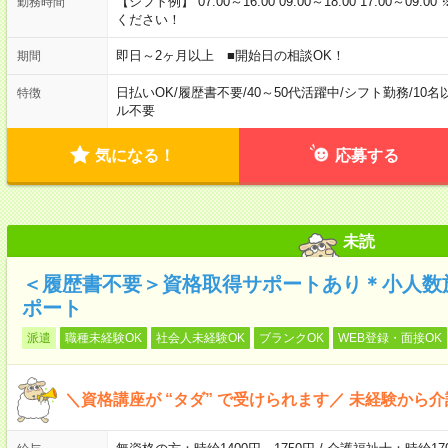
【シフト例】 07:00～16:00 09:00～18:00 17:00
勤務時間
ください！
即日～2ヶ月以上 ■開始日の相談OK！
期間
日払いOK
/
履歴書不要
/
40～50代活躍中
/
シフト勤務
/
10名
特徴
ル不要
気になる！
応募する
未読
＜履歴書不要＞資格取得サポートあり＊小人数
ポート
派遣
職種未経験OK
社会人未経験OK
ブランクOK
WEB登録・面接OK
＼資格講座が “タダ” で受けられます／ 未経験から