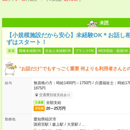
未読
【小規模施設だから安心】未経験OK＊お話し
ずはスタート！
派遣
職種未経験OK
社会人未経験OK
ブランクOK
WEB登録・面接OK
“お話だけ”でもすっごく重要 何よりも利用者さんと
無資格の方：時給1400円～1750円 / 介護福祉士：時給170
給与
1875円
交通費別途支給あり
全額支給
交通費
20～25万円
月収例
愛知県稲沢市
勤務地
国府宮駅
/
森上駅
/
大里駅
/
…