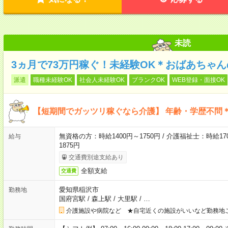
未読
3ヵ月で73万円稼ぐ！未経験OK＊おばあちゃ
派遣
職種未経験OK
社会人未経験OK
ブランクOK
WEB登録・面接OK
【短期間でガッツリ稼ぐなら介護】 年齢・学歴不問＊
無資格の方：時給1400円～1750円 / 介護福祉士：時給170
給与
1875円
交通費別途支給あり
全額支給
交通費
愛知県稲沢市
勤務地
国府宮駅
/
森上駅
/
大里駅
/
…
介護施設や病院など ★自宅近くの施設がいいなど勤務地