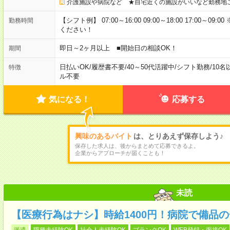
介護施設や病院など ★自宅近くの施設がいいなど勤務地
【シフト例】 07:00～16:00 09:00～18:00 17:00
勤務時間
ください！
即日～2ヶ月以上 ■開始日の相談OK！
期間
日払いOK
/
履歴書不要
/
40～50代活躍中
/
シフト勤務
/
10名
特徴
ル不要
気になる！
応募する
興味のあるバイト
は、とりあえず保存しよう♪
保存した求人は、後からまとめて応募できるよ。
企業からアプローチが届くことも！
未読
【医療行為はナシ】時給1400円！病院で備品
派遣
職種未経験OK
社会人未経験OK
ブランクOK
WEB登録・面接OK