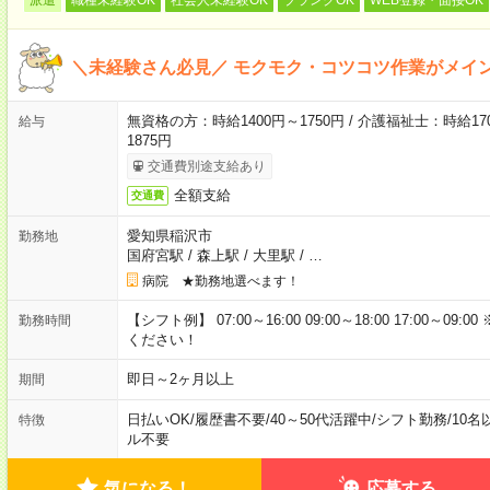
＼未経験さん必見／ モクモク・コツコツ作業がメイ
無資格の方：時給1400円～1750円 / 介護福祉士：時給170
給与
1875円
交通費別途支給あり
全額支給
交通費
愛知県稲沢市
勤務地
国府宮駅
/
森上駅
/
大里駅
/
…
病院 ★勤務地選べます！
【シフト例】 07:00～16:00 09:00～18:00 17:00
勤務時間
ください！
即日～2ヶ月以上
期間
日払いOK
/
履歴書不要
/
40～50代活躍中
/
シフト勤務
/
10名
特徴
ル不要
気になる！
応募する