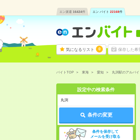
エン派遣
16424
件
エン バイト
22168
件
0
気になるリスト
保存した希
バイトTOP
東海
愛知
丸渕駅のアルバイ
設定中の検索条件
丸渕
条件の変更
条件を保存して
メールを受け取る