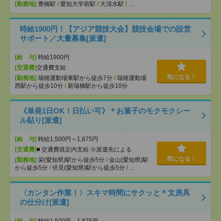
[勤務地]
豊橋駅
/
愛知大学前駅
/
大清水駅
/
…
時給1900円！【アジア競技大会】競技会場での設営
サポート／大量募集[派遣]
[給 与]
時給1900円
[交通費]
交通費支給
気になる！
[勤務地]
瑞穂運動場東駅から徒歩7分
/
瑞穂運動場
西駅から徒歩10分
/
新瑞橋駅から徒歩10分
《単発1日OK！日払い可》＊お菓子のモクモクシー
ル貼り[派遣]
[給 与]
時給1,500円～1,875円
[交通費]
■ 交通費規定内支給 ※派遣先による
気になる！
[勤務地]
栄(愛知県)駅から徒歩5分
/
金山(愛知県)駅
から徒歩5分
/
伏見(愛知県)駅から徒歩5分
/
…
〈カンタン作業！〉スキマ時間にサクッと＊文房具
の仕分け[派遣]