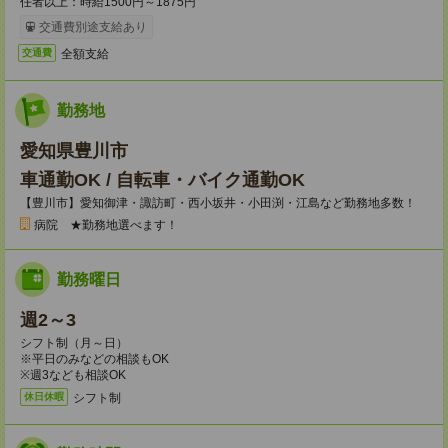
任者以上：時給1500円～1875円
交通費別途支給あり
全額支給
交通費
勤務地
愛知県豊川市
車通勤OK / 自転車・バイク通勤OK
【豊川市】愛知御津・諏訪町・西小坂井・小田渕・江島など勤務地多数！
病院 ★勤務地選べます！
勤務曜日
週2～3
シフト制（月～日）
※平日のみなどの相談もOK
※週3なども相談OK
シフト制
休日休暇