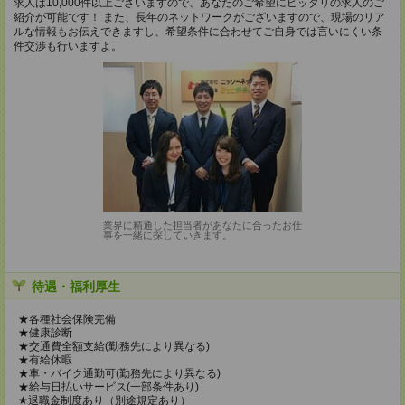
求人は10,000件以上ございますので、あなたのご希望にピッタリの求人のご
紹介が可能です！ また、長年のネットワークがございますので、現場のリア
ルな情報もお伝えできますし、希望条件に合わせてご自身では言いにくい条
件交渉も行いますよ。
業界に精通した担当者があなたに合ったお仕
事を一緒に探していきます。
待遇・福利厚生
★各種社会保険完備
★健康診断
★交通費全額支給(勤務先により異なる)
★有給休暇
★車・バイク通勤可(勤務先により異なる)
★給与日払いサービス(一部条件あり)
★退職金制度あり（別途規定あり）