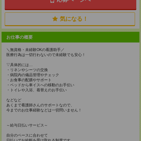
気になる！
お仕事の概要
＼無資格・未経験OKの看護助手／
医療行為は一切行わないので未経験でも安心！
▽具体的には…
・リネンやシーツの交換
・病院内の備品管理やチェック
・お食事の配膳やサポート
・ベッドから車イスへの移動のお手伝い
・トイレや入浴、着替えのお手伝い
などなど
あくまで看護師さんのサポートなので、
今までのお仕事経験などは一切問いません！
～給与日払いサービス～
自分のペースに合わせて
日払いでお給料を受け取れる制度です。