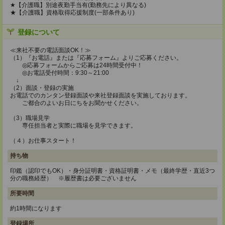
★【介護職】別途夜勤手当有(勤務先により異なる)
★【介護職】資格取得応援制度(一部条件あり)
登録について
≪来社不要の電話面談OK！≫
（1）『お電話』または『応募フォーム』よりご応募ください。
◎応募フォームからご応募は24時間受付中！
◎お電話受付時間：9:30～21:00
↓
（2）面談・登録の実施
お電話でのカンタン登録面談や来社登録面談を実施しております。
ご都合のよいお日にちをお聞かせください。
（3）職場見学
専任担当者と実際に職場を見学できます。
（４）お仕事スタート！
持ち物
印鑑（認印でもOK）・身分証明書・資格証明書・メモ（最終学歴・直近3つ
分の職務経歴） ※履歴書は必要ございません
所要時間
約1時間になります
登録場所