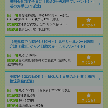
説明会参加で全員に【現金2千円相当プレゼント】生
活のお手伝い[派遣]
[給 与]
無資格未経験：時給1400円～ ■週払い
OK ■扶養内OK ■日収1万1200円以上
[交通費]
交通費全額支給（ガソリン代もOK！）
気になる！
[勤務地]
長泉なめり駅
/
下土狩駅
【無資格でも時給1,510円～】見守りヘルパー✨訪問
介護（週1日から／日勤のみ） /Ja[アルバイト]
[給 与]
時給1,510円～
[勤務地]
愛知県豊川市御津町広石船津（最寄り駅：
気になる！
愛知御津駅）
高時給！車通勤OK！土日休み！日勤のお仕事！構内
物流業務[派遣]
[給 与]
時給1500円 【月収例】225000円以上
[交通費]
交通費支給有り
[月収例]
20～25万円
気になる！
[勤務地]
諏訪町駅から車6分