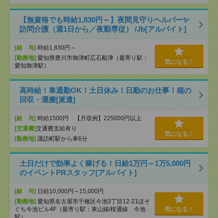
【無資格でも時給1,830円～】夜間見守りヘルパー✨
訪問介護（週1日から／夜勤専従） /Jb[アルバイト]
[給 与]
時給1,830円～
[勤務地]
愛知県豊川市御津町広石船津（最寄り駅：
気になる！
愛知御津駅）
高時給！車通勤OK！土日休み！日勤のお仕事！箱の
回収・運搬[派遣]
[給 与]
時給1500円 【月収例】225000円以上
[交通費]
交通費支給有り
気になる！
[勤務地]
諏訪町駅から車6分
土日だけで効率よく稼げる！日給1万円～1万5,000円
のイベントPRスタッフ[アルバイト]
[給 与]
日給10,000円～15,000円
[勤務地]
愛知県名古屋市千種区今池3丁目12-21ほそ
ぐち今池ビル4F（最寄り駅：東山線/桜通線 今池
気になる！
駅）