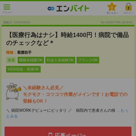
0
メニュー
気になる！
ログイン
掲載日 :2026
/
08
/
03
No.NISSTTRK-2BJH41
【医療行為はナシ】時給1400円！病院で備品
のチェックなど＊
職種：
看護助手
派遣
職種未経験OK
社会人未経験OK
ブランクOK
WEB登録・面接OK
＼未経験さん必見／
モクモク・コツコツ作業がメインです！お電話での
登録もOK！
＼ 病院WORKデビューにピッタリ ／ 病院内で患者さんの移
...もっ
とみる
応募ページへ