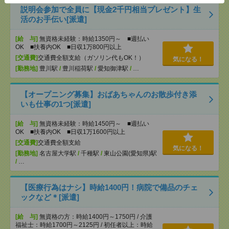
説明会参加で全員に【現金2千円相当プレゼント】生
活のお手伝い[派遣]
[給 与]
無資格未経験：時給1350円～ ■週払い
OK ■扶養内OK ■日収1万800円以上
[交通費]
交通費全額支給（ガソリン代もOK！）
気になる！
[勤務地]
豊川駅
/
豊川稲荷駅
/
愛知御津駅
/
…
【オープニング募集】おばあちゃんのお散歩付き添
いも仕事の1つ[派遣]
[給 与]
無資格未経験：時給1450円～ ■週払い
OK ■扶養内OK ■日収1万1600円以上
[交通費]
交通費全額支給
気になる！
[勤務地]
名古屋大学駅
/
千種駅
/
東山公園(愛知県)駅
/
…
【医療行為はナシ】時給1400円！病院で備品のチェ
ックなど＊[派遣]
[給 与]
無資格の方：時給1400円～1750円 / 介護
福祉士：時給1700円～2125円 / 初任者以上：時給