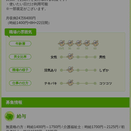
・使いたい日だけ利用可能
※一部規定がございます。
月収例24万6400円
（時給1400円×8H×22日間）
職場の雰囲気
年齢層
20代
30
40
50
60
男女比率
女性
男性
職場の様子
活気あり
しずか
仕事の仕方
テキパキ
コツコツ
募集情報
給与
無資格の方：時給1400円～1750円 / 介護福祉士：時給1700円～2125円 / 初