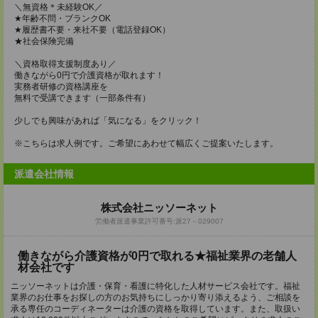
＼無資格＊未経験OK／
★年齢不問・ブランクOK
★履歴書不要・来社不要（電話登録OK）
★社会保険完備
＼資格取得支援制度あり／
働きながら0円で介護資格が取れます！
実務者研修の資格講座を
無料で受講できます（一部条件有）
少しでも興味があれば「気になる」をクリック！
※こちらは求人例です。ご希望にあわせて幅広くご提案いたします。
派遣会社情報
株式会社ニッソーネット
労働者派遣事業許可番号:派27－029007
働きながら介護資格が0円で取れる★福祉業界の老舗人
材会社です
ニッソーネットは介護・保育・看護に特化した人材サービス会社です。福祉
業界のお仕事をお探しの方のお気持ちにしっかり寄り添えるよう、ご相談を
承る専任のコーディネーターは介護の資格を取得しています。また、取扱い