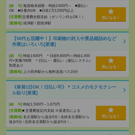
[給 与]
無資格未経験：時給1400円～ ■週払い
OK ■扶養内OK ■日収1万1200円以上
[交通費]
交通費全額支給（ガソリン代もOK！）
気になる！
[勤務地]
焼津駅
/
西焼津駅
【50代も活躍中！】印刷物の封入や景品箱詰めなど
作業はいろいろ[派遣]
[給 与]
時給1400円 ＊日給9,800円＝時給1,400
円×実働7時間 ＊日払い・週払い（速払システム）
制度あり
気になる！
[勤務地]
上小田井駅から無料送迎バス10分
《単発1日OK！日払い可》＊コスメのモクモクシー
ル貼り[派遣]
[給 与]
時給1,500円～1,875円
[交通費]
■ 交通費規定内支給 ※派遣先による
気になる！
[勤務地]
名古屋駅から徒歩5分
/
名鉄名古屋駅から
徒歩5分
/
近鉄名古屋駅から徒歩5分
/
…