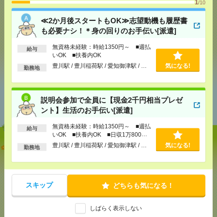
1
/10
≪2か月後スタートもOK≫志望動機も履歴書
メール
LINE
で送る
で送る
も必要ナシ！＊身の回りのお手伝い[派遣]
無資格未経験：時給1350円～ ■週払
給与
いOK ■扶養内OK
シェア
ツイート
ブックマーク
豊川駅 / 豊川稲荷駅 / 愛知御津駅 / …
気になる!
勤務地
あなたの閲覧履歴からの
説明会参加で全員に【現金2千円相当プレゼ
おすすめ
ント】生活のお手伝い[派遣]
無資格未経験：時給1350円～ ■週払
給与
いOK ■扶養内OK ■日収1万800円
以上
≪2か月後スタートもOK≫志望動機も履歴書も必要
豊川駅 / 豊川稲荷駅 / 愛知御津駅 / …
気になる!
勤務地
ナシ！＊身の回りのお手伝い[派遣]
[給 与]
無資格未経験：時給1350円～ ■週払い
OK ■扶養内OK
スキップ
どちらも気になる！
[交通費]
交通費全額支給（ガソリン代もOK！）
気になる！
[勤務地]
豊川駅
/
豊川稲荷駅
/
愛知御津駅
/
…
しばらく表示しない