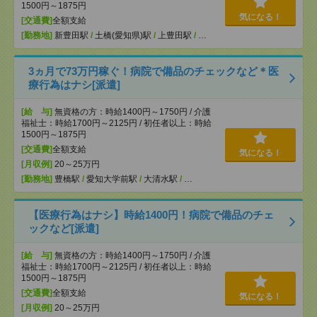
1500円～1875円
気になる！
[交通費]
全額支給
[勤務地]
新豊田駅
/
土橋(愛知県)駅
/
上豊田駅
/
…
3ヵ月で73万円稼ぐ！病院で備品のチェックなど＊医
療行為はナシ[派遣]
[給 与]
無資格の方：時給1400円～1750円 / 介護
福祉士：時給1700円～2125円 / 初任者以上：時給
1500円～1875円
[交通費]
全額支給
気になる！
[月収例]
20～25万円
[勤務地]
豊橋駅
/
愛知大学前駅
/
大清水駅
/
…
【医療行為はナシ】時給1400円！病院で備品のチェ
ックなど[派遣]
[給 与]
無資格の方：時給1400円～1750円 / 介護
福祉士：時給1700円～2125円 / 初任者以上：時給
1500円～1875円
[交通費]
全額支給
気になる！
[月収例]
20～25万円