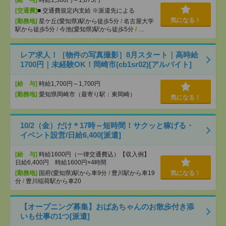
[給 与]
時給1,500円～1,875円
[交通費]
■ 交通費規定内支給 ※派遣先による
気になる！
[勤務地]
星ケ丘(愛知県)駅から徒歩5分
/
名古屋大学
駅から徒歩5分
/
今池(愛知県)駅から徒歩5分
/
…
レア求人！［物件の写真撮影］8月スタート｜高時給
1700円｜未経験OK！岡崎市(cb1sr02)[アルバイト]
[給 与]
時給1,700円～1,700円
[勤務地]
愛知県岡崎市（最寄り駅：東岡崎）
気になる！
10/2（金）だけ＊17時～短時間！サクッと稼げる・
イベント設営/日給6,400[派遣]
[給 与]
時給1600円（一律交通費込）【収入例】
日給6,400円 時給1600円×4時間
[勤務地]
国府(愛知県)駅から車9分
/
豊川駅から車19
気になる！
分
/
豊川稲荷駅から車20
【オープニング募集】おばあちゃんのお散歩付き添
いも仕事の1つ[派遣]