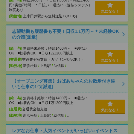
[給 与]
時給1400円 ＊日給9,800円＝時給1,400
円×実働7時間 ＊日払い・週払い（速払システム）
制度あり
気になる！
[勤務地]
上小田井駅から無料送迎バス10分
志望動機も履歴書も不要！日収1.1万円～＊未経験OK
の介護[派遣]
[給 与]
無資格未経験：時給1400円～ ■週払い
OK ■扶養内OK ■日収1万1200円以上
[交通費]
交通費全額支給（ガソリン代もOK！）
気になる！
[勤務地]
新浜松駅
/
上島駅
/
助信駅
/
…
【オープニング募集】おばあちゃんのお散歩付き添
いも仕事の1つ[派遣]
[給 与]
無資格未経験：時給1400円～ ■週払い
OK ■扶養内OK ■日収1万1200円以上
[交通費]
交通費全額支給
気になる！
[勤務地]
新浜松駅
/
上島駅
/
助信駅
/
…
レアなお仕事・人気イベントがいっぱい♪イベントス