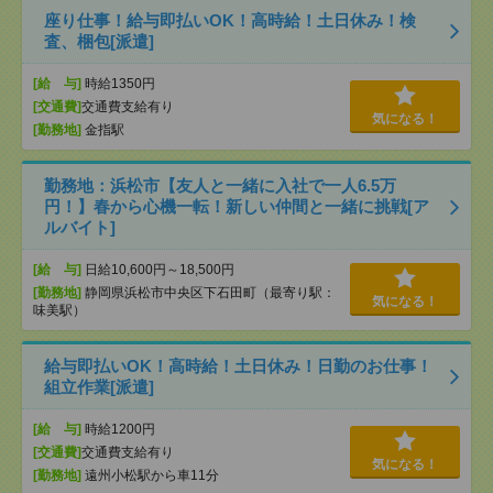
座り仕事！給与即払いOK！高時給！土日休み！検
査、梱包[派遣]
[給 与]
時給1350円
[交通費]
交通費支給有り
気になる！
[勤務地]
金指駅
勤務地：浜松市【友人と一緒に入社で一人6.5万
円！】春から心機一転！新しい仲間と一緒に挑戦[ア
ルバイト]
[給 与]
日給10,600円～18,500円
[勤務地]
静岡県浜松市中央区下石田町（最寄り駅：
気になる！
味美駅）
給与即払いOK！高時給！土日休み！日勤のお仕事！
組立作業[派遣]
[給 与]
時給1200円
[交通費]
交通費支給有り
気になる！
[勤務地]
遠州小松駅から車11分