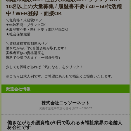
10名以上の大量募集 / 履歴書不要 / 40～50代活躍
中 / WEB登録・面接OK
＼無資格＊未経験OK／
★年齢不問・ブランクOK
★履歴書不要・来社不要（電話登録OK）
★社会保険完備
＼資格取得支援制度あり／
働きながら0円で介護資格が取れます！
実務者研修の資格講座を
無料で受講できます（一部条件有）
少しでも興味があれば「気になる」をクリック！
※こちらは求人例です。ご希望にあわせて幅広くご提案いたします。
派遣会社情報
株式会社ニッソーネット
労働者派遣事業許可番号:派27－029007
働きながら介護資格が0円で取れる★福祉業界の老舗人
材会社です