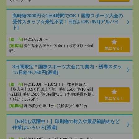
らバイク・車
高時給2000円☆1日4時間でOK！国際スポーツ大会の
受付スタッフ☆来社不要！日払いOK♪/N1[アルバイ
ト]
[給 与]
時給2,000円～
[勤務地]
愛知県名古屋市中区金山（最寄り駅：金山
気になる！
駅）
3日間限定＊国際スポーツ大会にて案内・誘導スタッ
フ/日給15,750円[派遣]
[給 与]
時給1500円～1875円（一律交通費込）
【収入例】3.9万円以上可能 時給1500円×10時間
×2日間+時給1500円×5時間×1日（実働8時間を越え
気になる！
た時給：1875円）
[勤務地]
舞阪駅から車11分
/
浜松駅から車21分
【50代も活躍中！】印刷物の封入や景品箱詰めなど
作業はいろいろ[派遣]