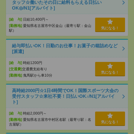
タッフ☆働いたその日に給料もらえる日払い
OK◎/N1[アルバイト]
[給 与]
日給10,400円～
[勤務地]
愛知県名古屋市中区金山（最寄り駅：金山
気になる！
駅）
給与即払いOK！日勤のお仕事！お菓子の箱詰めなど
[派遣]
[給 与]
時給1200円
[交通費]
交通費支給有り
気になる！
[勤務地]
曳馬駅から車10分
高時給2000円☆1日4時間でOK！国際スポーツ大会の
受付スタッフ☆来社不要！日払いOK♪/N1[アルバイ
ト]
[給 与]
時給2,000円～
[勤務地]
愛知県名古屋市中村区名駅（最寄り駅：名
気になる！
古屋駅）