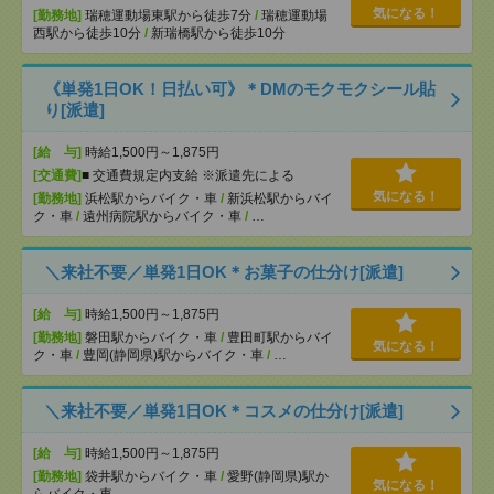
気になる！
[勤務地]
瑞穂運動場東駅から徒歩7分
/
瑞穂運動場
西駅から徒歩10分
/
新瑞橋駅から徒歩10分
《単発1日OK！日払い可》＊DMのモクモクシール貼
り[派遣]
[給 与]
時給1,500円～1,875円
[交通費]
■ 交通費規定内支給 ※派遣先による
気になる！
[勤務地]
浜松駅からバイク・車
/
新浜松駅からバイ
ク・車
/
遠州病院駅からバイク・車
/
…
＼来社不要／単発1日OK＊お菓子の仕分け[派遣]
[給 与]
時給1,500円～1,875円
[勤務地]
磐田駅からバイク・車
/
豊田町駅からバイ
気になる！
ク・車
/
豊岡(静岡県)駅からバイク・車
/
…
＼来社不要／単発1日OK＊コスメの仕分け[派遣]
[給 与]
時給1,500円～1,875円
[勤務地]
袋井駅からバイク・車
/
愛野(静岡県)駅か
気になる！