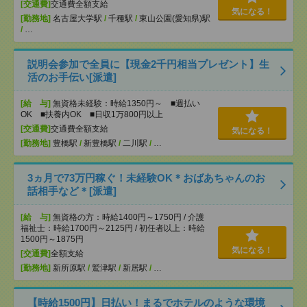
[交通費]
交通費全額支給
気になる！
[勤務地]
名古屋大学駅
/
千種駅
/
東山公園(愛知県)駅
/
…
説明会参加で全員に【現金2千円相当プレゼント】生
活のお手伝い[派遣]
[給 与]
無資格未経験：時給1350円～ ■週払い
OK ■扶養内OK ■日収1万800円以上
[交通費]
交通費全額支給
気になる！
[勤務地]
豊橋駅
/
新豊橋駅
/
二川駅
/
…
3ヵ月で73万円稼ぐ！未経験OK＊おばあちゃんのお
話相手など＊[派遣]
[給 与]
無資格の方：時給1400円～1750円 / 介護
福祉士：時給1700円～2125円 / 初任者以上：時給
1500円～1875円
気になる！
[交通費]
全額支給
[勤務地]
新所原駅
/
鷲津駅
/
新居駅
/
…
【時給1500円】日払い！まるでホテルのような環境