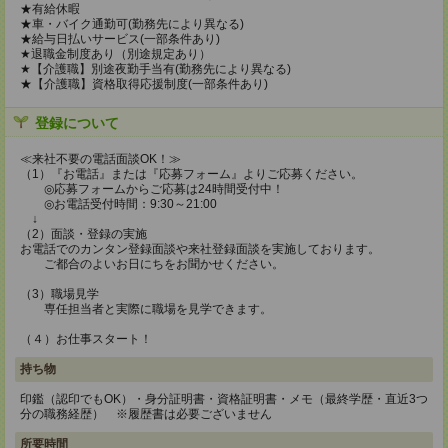
★有給休暇
★車・バイク通勤可(勤務先により異なる)
★給与日払いサービス(一部条件あり)
★退職金制度あり（別途規定あり）
★【介護職】別途夜勤手当有(勤務先により異なる)
★【介護職】資格取得応援制度(一部条件あり)
登録について
≪来社不要の電話面談OK！≫
（1）『お電話』または『応募フォーム』よりご応募ください。
◎応募フォームからご応募は24時間受付中！
◎お電話受付時間：9:30～21:00
↓
（2）面談・登録の実施
お電話でのカンタン登録面談や来社登録面談を実施しております。
ご都合のよいお日にちをお聞かせください。
（3）職場見学
専任担当者と実際に職場を見学できます。
（４）お仕事スタート！
持ち物
印鑑（認印でもOK）・身分証明書・資格証明書・メモ（最終学歴・直近3つ
分の職務経歴） ※履歴書は必要ございません
所要時間