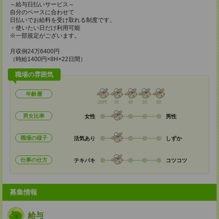
～給与日払いサービス～
自分のペースに合わせて
日払いでお給料を受け取れる制度です。
・使いたい日だけ利用可能
※一部規定がございます。
月収例24万6400円
（時給1400円×8H×22日間）
職場の雰囲気
年齢層
20代
30
40
50
60
男女比率
女性
男性
職場の様子
活気あり
しずか
仕事の仕方
テキパキ
コツコツ
募集情報
給与