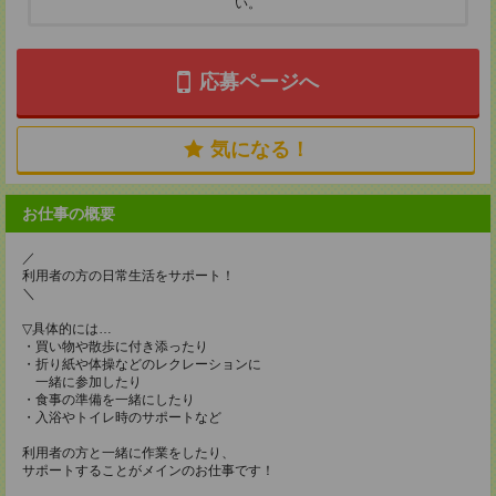
い。
応募ページへ
気になる！
お仕事の概要
／
利用者の方の日常生活をサポート！
＼
▽具体的には…
・買い物や散歩に付き添ったり
・折り紙や体操などのレクレーションに
一緒に参加したり
・食事の準備を一緒にしたり
・入浴やトイレ時のサポートなど
利用者の方と一緒に作業をしたり、
サポートすることがメインのお仕事です！