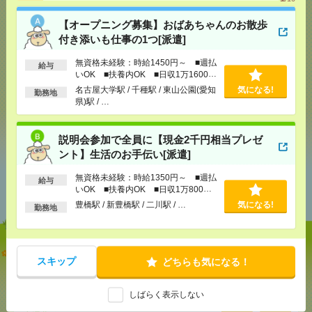
【オープニング募集】おばあちゃんのお散歩
気になる！
付き添いも仕事の1つ[派遣]
無資格未経験：時給1450円～ ■週払
給与
いOK ■扶養内OK ■日収1万1600円
メール
LINE
で送る
で送る
以上
名古屋大学駅 / 千種駅 / 東山公園(愛知
気になる!
勤務地
県)駅 / …
シェア
ツイート
ブックマーク
説明会参加で全員に【現金2千円相当プレゼ
ント】生活のお手伝い[派遣]
あなたの閲覧履歴からの
無資格未経験：時給1350円～ ■週払
給与
いOK ■扶養内OK ■日収1万800円
おすすめ
以上
豊橋駅 / 新豊橋駅 / 二川駅 / …
気になる!
勤務地
【オープニング募集】おばあちゃんのお散歩付き添
スキップ
どちらも気になる！
いも仕事の1つ[派遣]
[給 与]
無資格未経験：時給1450円～ ■週払い
しばらく表示しない
OK ■扶養内OK ■日収1万1600円以上