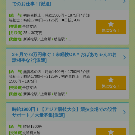
でのお仕事！[派遣]
[給 与]
初任者以上：時給1500円～1875円 / 介護
福祉士：時給1700円～2125円 ■日払いOK
[交通費]
全額支給
気になる！
[月収例]
25～30万円
[勤務地]
新浜松駅
/
上島駅
/
助信駅
/
…
3ヵ月で73万円稼ぐ！未経験OK＊おばあちゃんのお
話相手など[派遣]
[給 与]
無資格の方：時給1400円～1750円 / 介護
福祉士：時給1700円～2125円 / 初任者以上：時給
1500円～1875円
気になる！
[交通費]
全額支給
[勤務地]
新浜松駅
/
上島駅
/
助信駅
/
…
時給1900円！【アジア競技大会】競技会場での設営
サポート／大量募集[派遣]
[給 与]
時給1900円
[交通費]
交通費支給