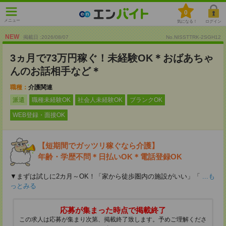
0
メニュー
気になる！
ログイン
NEW
掲載日 :2026
/
08
/
07
No.NISSTTRK-2SGH12
3ヵ月で73万円稼ぐ！未経験OK＊おばあちゃ
んのお話相手など＊
職種：
介護関連
派遣
職種未経験OK
社会人未経験OK
ブランクOK
WEB登録・面接OK
【短期間でガッツリ稼ぐなら介護】
年齢・学歴不問＊日払いOK＊電話登録OK
▼まずは試しに2カ月～OK！「家から徒歩圏内の施設がいい」「
...も
っとみる
応募が集まった時点で掲載終了
この求人は応募が集まり次第、掲載終了致します。予めご理解くださ