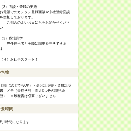
↓
（2）面談・登録の実施
お電話でのカンタン登録面談や来社登録面談
を実施しております。
ご都合のよいお日にちをお聞かせくださ
い。
（3）職場見学
専任担当者と実際に職場を見学できま
す。
（４）お仕事スタート！
持ち物
印鑑（認印でもOK）・身分証明書・資格証明
書・メモ（最終学歴・直近3つ分の職務経
歴） ※履歴書は必要ございません
所要時間
約1時間になります