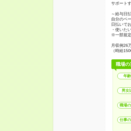
サポート
～給与日
自分のペ
日払いで
・使いた
※一部規
月収例26万
（時給150
職場の
年齢
男女
職場の
仕事の