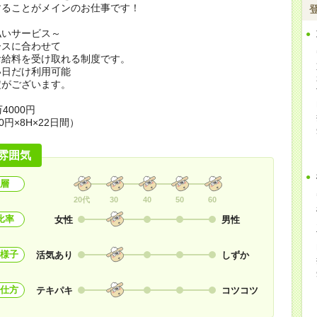
することがメインのお仕事です！
払いサービス～
ースに合わせて
お給料を受け取れる制度です。
い日だけ利用可能
定がございます。
4000円
0円×8H×22日間）
雰囲気
層
20代
30
40
50
60
比率
女性
男性
様子
活気あり
しずか
仕方
テキパキ
コツコツ