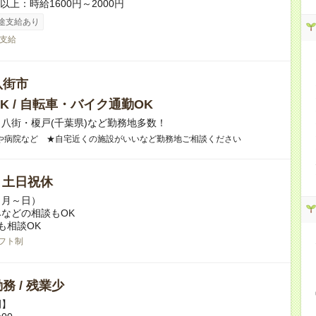
者以上：時給1600円～2000円
途支給あり
支給
八街市
K / 自転車・バイク通勤OK
八街・榎戸(千葉県)など勤務地多数！
や病院など ★自宅近くの施設がいいなど勤務地ご相談ください
/ 土日祝休
（月～日）
などの相談もOK
も相談OK
フト制
務 / 残業少
例】