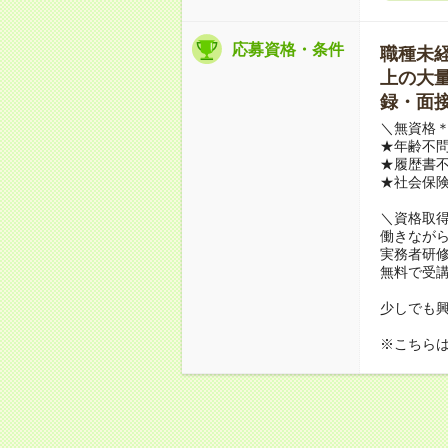
応募資格・条件
職種未経験
上の大量募
録・面接
＼無資格＊
★年齢不問
★履歴書不
★社会保
＼資格取
働きながら
実務者研
無料で受
少しでも
※こちら