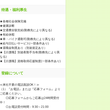
待遇・福利厚生
★各種社会保険完備
★健康診断
★交通費全額支給(勤務先により異なる)
★有給休暇
★車・バイク通勤可(勤務先により異なる)
★給与日払いサービス(一部条件あり)
★退職金制度あり（別途規定あり）
★【介護職】別途夜勤手当有(勤務先により異
なる)
★【介護職】資格取得応援制度(一部条件あり)
登録について
≪来社不要の電話面談OK！≫
（1）『お電話』または『応募フォーム』より
ご応募ください。
◎応募フォームからご応募は24時間受付
中！
◎お電話受付時間：9:30～21:00