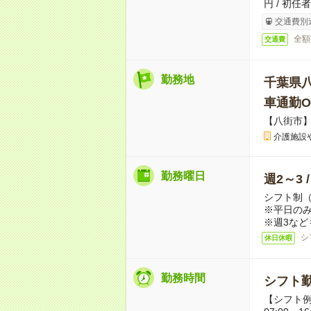
円 / 初任
交通費別
全額
交通費
勤務地
千葉県
車通勤O
【八街市】
介護施設
勤務曜日
週2～3 
シフト制
※平日のみ
※週3など
シ
休日休暇
勤務時間
シフト勤
【シフト