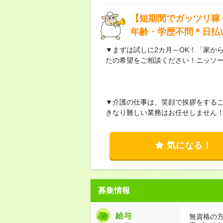
【短期間でガッツリ稼
年齢・学歴不問＊日払
▼まずは試しに2カ月～OK！「家か
たの希望をご相談ください！ニッソ
▼介護の仕事は、笑顔で挨拶をする
きなり難しい業務はお任せしません
気になる！
募集情報
給与
無資格の方：