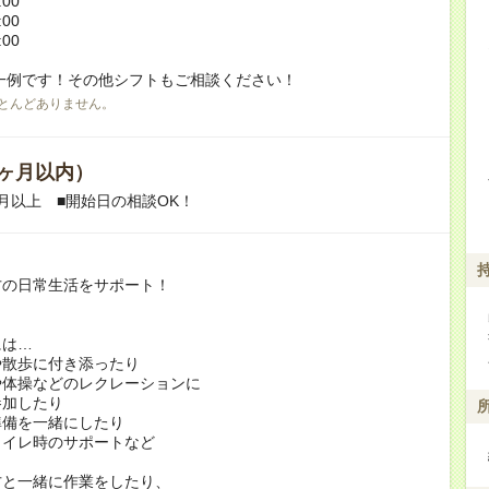
:00
:00
:00
一例です！その他シフトもご相談ください！
とんどありません。
ヶ月以内）
月以上 ■開始日の相談OK！
方の日常生活をサポート！
には…
や散歩に付き添ったり
や体操などのレクレーションに
加したり
準備を一緒にしたり
トイレ時のサポートなど
方と一緒に作業をしたり、