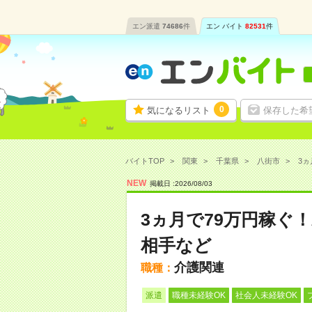
エン派遣
74686
件
エン バイト
82531
件
0
気になるリスト
保存した希
バイトTOP
関東
千葉県
八街市
3ヵ
NEW
掲載日 :
2026
/
08
/
03
3ヵ月で79万円稼ぐ
相手など
介護関連
職種：
派遣
職種未経験OK
社会人未経験OK