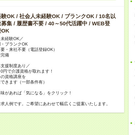
OK / 社会人未経験OK / ブランクOK / 10名以
集 / 履歴書不要 / 40～50代活躍中 / WEB登
OK
未経験OK／
・ブランクOK
要・来社不要（電話登録OK）
険完備
得支援制度あり／
0円で介護資格が取れます！
修の資格講座を
講できます（一部条件有）
興味があれば「気になる」をクリック！
は求人例です。ご希望にあわせて幅広くご提案いたします。