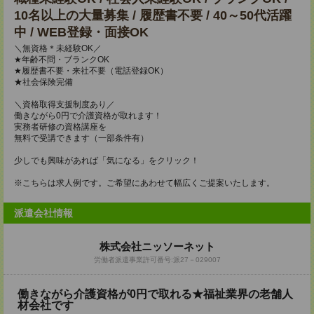
10名以上の大量募集 / 履歴書不要 / 40～50代活躍
中 / WEB登録・面接OK
＼無資格＊未経験OK／
★年齢不問・ブランクOK
★履歴書不要・来社不要（電話登録OK）
★社会保険完備
＼資格取得支援制度あり／
働きながら0円で介護資格が取れます！
実務者研修の資格講座を
無料で受講できます（一部条件有）
少しでも興味があれば「気になる」をクリック！
※こちらは求人例です。ご希望にあわせて幅広くご提案いたします。
派遣会社情報
株式会社ニッソーネット
労働者派遣事業許可番号:派27－029007
働きながら介護資格が0円で取れる★福祉業界の老舗人
材会社です