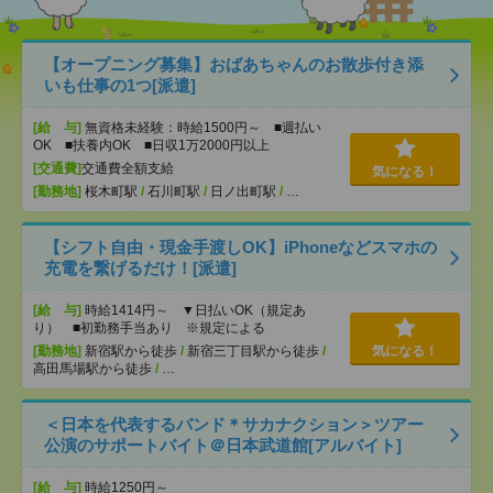
【オープニング募集】おばあちゃんのお散歩付き添
いも仕事の1つ[派遣]
[給 与]
無資格未経験：時給1500円～ ■週払い
OK ■扶養内OK ■日収1万2000円以上
[交通費]
交通費全額支給
気になる！
[勤務地]
桜木町駅
/
石川町駅
/
日ノ出町駅
/
…
【シフト自由・現金手渡しOK】iPhoneなどスマホの
充電を繋げるだけ！[派遣]
[給 与]
時給1414円～ ▼日払いOK（規定あ
り） ■初勤務手当あり ※規定による
[勤務地]
新宿駅から徒歩
/
新宿三丁目駅から徒歩
/
気になる！
高田馬場駅から徒歩
/
…
＜日本を代表するバンド＊サカナクション＞ツアー
公演のサポートバイト＠日本武道館[アルバイト]
[給 与]
時給1250円～