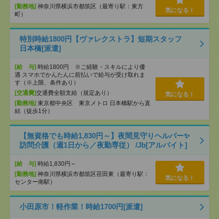
[勤務地]
神奈川県横浜市都筑区（最寄り駅：東方
気になる！
町）
特別時給1800円【ヴァレクストラ】短期スタッフ
日本橋[派遣]
[給 与]
時給1800円 ※ご経験・スキルにより優
遇 スマホでかんたんに前払いで給与が受け取れま
す（※上限、条件あり）
[交通費]
交通費全額支給（規定あり）
気になる！
[勤務地]
東京都中央区 東京メトロ 日本橋駅から直
結（徒歩1分）
【無資格でも時給1,830円～】夜間見守りヘルパー✨
訪問介護（週1日から／夜勤専従） /Jb[アルバイト]
[給 与]
時給1,830円～
[勤務地]
神奈川県横浜市都筑区荏田東（最寄り駅：
気になる！
センター南駅）
小田原市！軽作業！時給1700円[派遣]