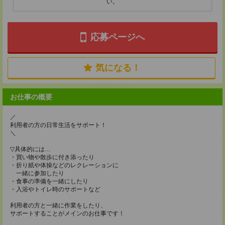
い。
応募ページへ
気になる！
お仕事の概要
／
利用者の方の日常生活をサポート！
＼
▽具体的には…
・買い物や散歩に付き添ったり
・折り紙や体操などのレクレーションに
一緒に参加したり
・食事の準備を一緒にしたり
・入浴やトイレ時のサポートなど
利用者の方と一緒に作業をしたり、
サポートすることがメインのお仕事です！