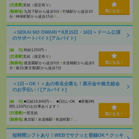
[交通費]
支給（規定有り）
気になる！
[勤務地]
九段下駅から徒歩5分
/
竹橋駅から徒歩10
分
/
神保町駅から徒歩15分
/
…
＜SEKAI NO OWARI＊8月15日・16日＞ドーム公演
のサポートバイト[アルバイト]
[給 与]
時給1250円～
[交通費]
支給（規定有り）
気になる！
[勤務地]
後楽園駅から徒歩5分
/
水道橋駅から徒歩5
分
/
春日(東京都)駅から徒歩7分
＜1日～OK！＞あの有名企業も！展示会や株主総会
のお手伝い！[アルバイト]
[給 与]
■日給16,840円～ ■日払いOK ■実働3時
間5,120円のお仕事あります！
[交通費]
一部支給
気になる！
[勤務地]
東京駅
/
水道橋駅
/
有楽町駅
/
…
短時間シフトあり！WEBでサクッと登録OK＊クッキ