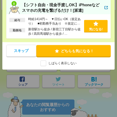
受付可能日時：9:30-19:00 ※電話受付時間⇒9:30-21:00
【シフト自由・現金手渡しOK】iPhoneなど
スマホの充電を繋げるだけ！[派遣]
時給1414円～ ▼日払いOK（規定あ
給与
り） ■初勤務手当あり ※規定によ
る
新宿駅から徒歩 / 新宿三丁目駅から徒
気になる!
応募ページへ
勤務地
歩 / 高田馬場駅から徒歩 / …
気になる！
スキップ
どちらも気になる！
しばらく表示しない
メール
LINE
で送る
で送る
シェア
ツイート
ブックマーク
あなたの閲覧履歴からの
おすすめ