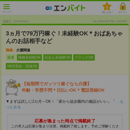
0
メニュー
気になる！
ログイン
掲載日 :2026
/
08
/
01
No.NISSOETRK-1SG365
3ヵ月で79万円稼ぐ！未経験OK＊おばあちゃ
んのお話相手など
職種：
介護関連
派遣
職種未経験OK
社会人未経験OK
ブランクOK
WEB登録・面接OK
【短期間でガッツリ稼ぐなら介護】
年齢・学歴不問＊日払いOK＊電話登録OK
▼まずは試しに2カ月～OK！「家から徒歩圏内の施設がいい」「
...も
っとみる
応募が集まった時点で掲載終了
この求人は応募が集まり次第、掲載終了致します。予めご理解くださ