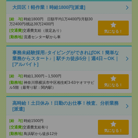
大田区！軽作業！時給1800円[派遣]
[給 与]
時給1800円 日額平均1万4400円/月額30
万2400円/残込39万2400円
[交通費]
交通費支給（規定あり）
気になる！
[勤務地]
流通センター駅から車
事務未経験採用♪タイピングができればOK！簡単な
業務からスタート♪｜駅チカ徒歩5分｜週4日～OK｜
[アルバイト]
[給 与]
時給1,300円～1,500円
[勤務地]
神奈川県横浜市中区相生町3-63ヤオマサビ
気になる！
ル5階（最寄り駅：関内駅）
高時給！土日休み！日勤のお仕事！検査、分析業務
[派遣]
[給 与]
時給1500円
[交通費]
交通費支給有り
気になる！
[勤務地]
鳥浜駅から徒歩12分