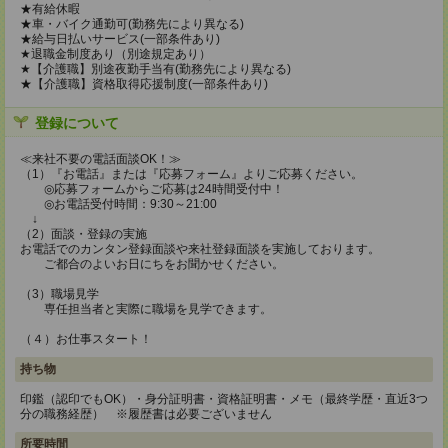
★有給休暇
★車・バイク通勤可(勤務先により異なる)
★給与日払いサービス(一部条件あり)
★退職金制度あり（別途規定あり）
★【介護職】別途夜勤手当有(勤務先により異なる)
★【介護職】資格取得応援制度(一部条件あり)
登録について
≪来社不要の電話面談OK！≫
（1）『お電話』または『応募フォーム』よりご応募ください。
◎応募フォームからご応募は24時間受付中！
◎お電話受付時間：9:30～21:00
↓
（2）面談・登録の実施
お電話でのカンタン登録面談や来社登録面談を実施しております。
ご都合のよいお日にちをお聞かせください。
（3）職場見学
専任担当者と実際に職場を見学できます。
（４）お仕事スタート！
持ち物
印鑑（認印でもOK）・身分証明書・資格証明書・メモ（最終学歴・直近3つ
分の職務経歴） ※履歴書は必要ございません
所要時間