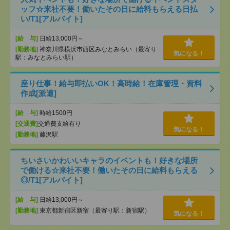
ッフ☆来社不要！働いたその日に給料もらえる日払
い/T1[アルバイト]
[給 与]
日給13,000円～
[勤務地]
神奈川県横浜市西区みなとみらい（最寄り
気になる！
駅：みなとみらい駅）
座り仕事！給与即払いOK！高時給！在庫管理・資料
作成[派遣]
[給 与]
時給1500円
[交通費]
交通費支給有り
気になる！
[勤務地]
藤沢駅
ちいさいかわいいキャラのイベントも！好きな場所
で働ける☆来社不要！働いたその日に給料もらえる
◎/T1[アルバイト]
[給 与]
日給13,000円～
[勤務地]
東京都新宿区新宿（最寄り駅：新宿駅）
気になる！