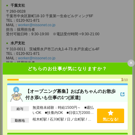
千葉支社
〒260-0028
千葉市中央区新町18-10 千葉第一生命ビルディング6F
TEL：0120-921-871
MAIL：
worker@nissonet.co.jp
担当：採用担当者
受付可能日時：9:30-19:00 ※電話受付時間⇒9:30-21:00
水戸支社
〒310-0011 茨城県水戸市三の丸1-4-73 水戸京成ビル4F
TEL：0120-921-871
MAIL：
worker@nissonet.co.jp
×
担当：採用担当者
受付可能日時：9:30-19:00 ※電話受付時間⇒9:30-21:00
どちらのお仕事が気になりますか？
宇都宮支社
1
/10
〒320-0811 栃木県宇都宮市大通り1-2-11 フコク生命ビル4F
TEL：0120-921-871
【オープニング募集】おばあちゃんのお散歩
MAIL：
worker@nissonet.co.jp
担当：採用担当者
付き添いも仕事の1つ[派遣]
受付可能日時：9:30-19:00 ※電話受付時間⇒9:30-21:00
無資格未経験：時給1500円～ ■週払
給与
高崎支社
いOK ■扶養内OK ■日収1万2000円
埼玉県さいたま市大宮区仲町2-23-2 大宮仲町センタービル3F（さいたま
以上
桜木町駅 / 石川町駅 / 日ノ出町駅 / …
気になる!
支社内）
勤務地
TEL：0120-921-871
MAIL：
worker@nissonet.co.jp
担当：採用担当者