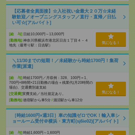
【応募者全員面接】☆入社祝い金最大２０万☆未経
験歓迎／オープニングスタッフ／直行・直帰／日払
い可☆[アルバイト]
[給 与]
日給10,000円～13,000円
[勤務地]
神奈川県横浜市港北区日吉１丁目４－４
気になる！
地先（最寄り駅：日吉駅）
＼11/30までの短期！／未経験から時給1700円！集荷
作業[派遣]
[給 与]
時給1700円／月収例：328、100円＝1、
700円×8時間×21日勤務の場合＋残業代(月20時間の
場合)、交通費別途支給
気になる！
[交通費]
実費支給／当社規定あり。
[勤務地]
徳宿駅から車5分
/
涸沼駅から車12分
［時給1600円×週3日］車の知識ゼロでOK！輸入車シ
ョールーム受付＠横浜・東方町(sj6ie02)[アルバイト]
[給 与]
時給1,600円～1,600円