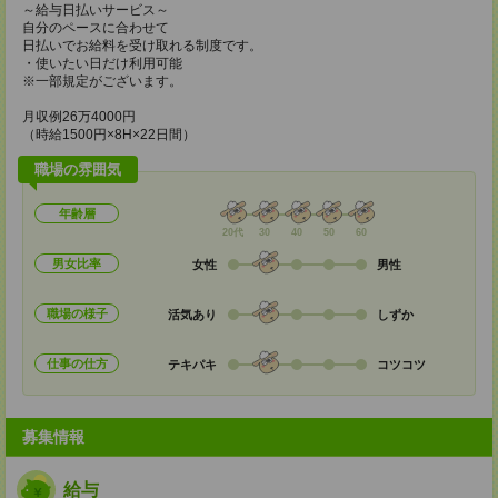
～給与日払いサービス～
自分のペースに合わせて
日払いでお給料を受け取れる制度です。
・使いたい日だけ利用可能
※一部規定がございます。
月収例26万4000円
（時給1500円×8H×22日間）
職場の雰囲気
年齢層
20代
30
40
50
60
男女比率
女性
男性
職場の様子
活気あり
しずか
仕事の仕方
テキパキ
コツコツ
募集情報
給与