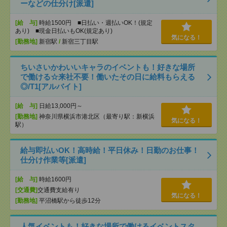
ーなどの仕分け[派遣]
[給 与]
時給1500円 ■日払い・週払いOK！(規定
あり) ■現金日払いもOK(規定あり)
気になる！
[勤務地]
新宿駅
/
新宿三丁目駅
ちいさいかわいいキャラのイベントも！好きな場所
で働ける☆来社不要！働いたその日に給料もらえる
◎/T1[アルバイト]
[給 与]
日給13,000円～
[勤務地]
神奈川県横浜市港北区（最寄り駅：新横浜
気になる！
駅）
給与即払いOK！高時給！平日休み！日勤のお仕事！
仕分け作業等[派遣]
[給 与]
時給1600円
[交通費]
交通費支給有り
気になる！
[勤務地]
平沼橋駅から徒歩12分
人気イベントも！好きな場所で働けるイベントスタ